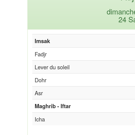
dimanche
24 S
Imsak
Fadjr
Lever du soleil
Dohr
Asr
Maghrib - Iftar
Icha