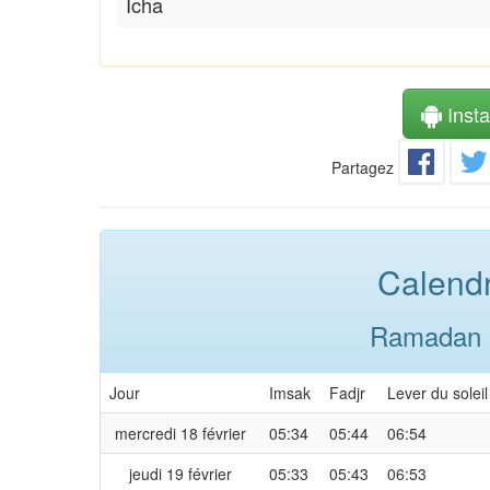
Icha
Instal
Partagez
Calendr
Ramadan 2
Jour
Imsak
Fadjr
Lever du soleil
mercredi 18 février
05:34
05:44
06:54
jeudi 19 février
05:33
05:43
06:53