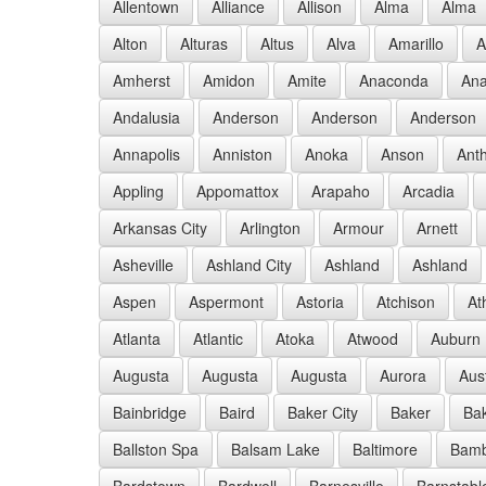
Allentown
Alliance
Allison
Alma
Alma
Alton
Alturas
Altus
Alva
Amarillo
A
Amherst
Amidon
Amite
Anaconda
Ana
Andalusia
Anderson
Anderson
Anderson
Annapolis
Anniston
Anoka
Anson
Ant
Appling
Appomattox
Arapaho
Arcadia
Arkansas City
Arlington
Armour
Arnett
Asheville
Ashland City
Ashland
Ashland
Aspen
Aspermont
Astoria
Atchison
At
Atlanta
Atlantic
Atoka
Atwood
Auburn
Augusta
Augusta
Augusta
Aurora
Aus
Bainbridge
Baird
Baker City
Baker
Bak
Ballston Spa
Balsam Lake
Baltimore
Bam
Bardstown
Bardwell
Barnesville
Barnstabl