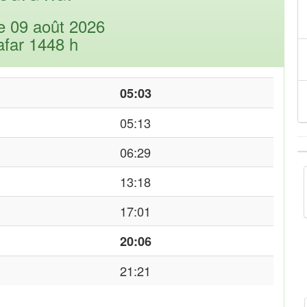
 09 août 2026
afar 1448 h
05:03
05:13
06:29
13:18
17:01
20:06
21:21