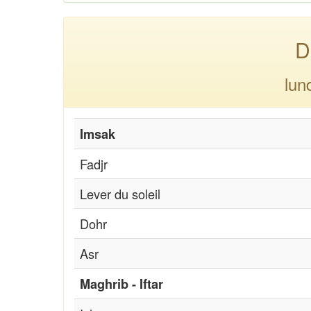
D
lun
Imsak
Fadjr
Lever du soleil
Dohr
Asr
Maghrib - Iftar