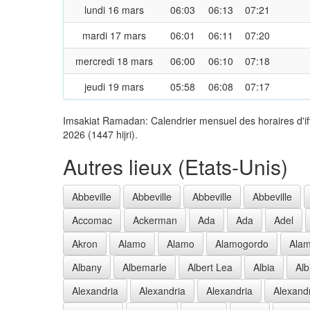
lundi 16 mars
06:03
06:13
07:21
mardi 17 mars
06:01
06:11
07:20
mercredi 18 mars
06:00
06:10
07:18
jeudi 19 mars
05:58
06:08
07:17
Imsakiat Ramadan: Calendrier mensuel des horaires d'if
2026 (1447 hijri).
Autres lieux (Etats-Unis)
Abbeville
Abbeville
Abbeville
Abbeville
Accomac
Ackerman
Ada
Ada
Adel
Akron
Alamo
Alamo
Alamogordo
Ala
Albany
Albemarle
Albert Lea
Albia
Alb
Alexandria
Alexandria
Alexandria
Alexand