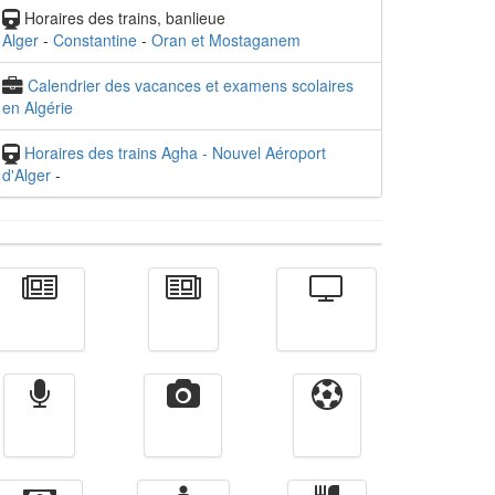
Horaires des trains, banlieue
Alger
-
Constantine
-
Oran et Mostaganem
Calendrier des vacances et examens scolaires
en Algérie
Horaires des trains Agha - Nouvel Aéroport
d'Alger
-
Actualité
الأخبار
Télévision
Radio
Vidéos
Sport