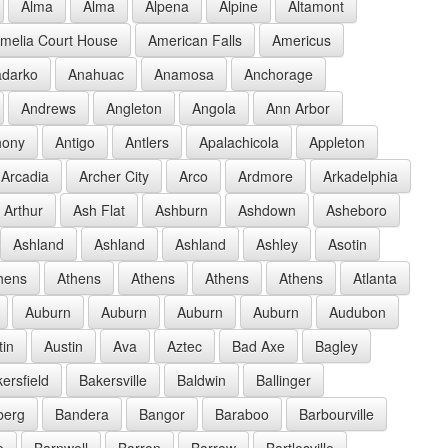
Alma
Alma
Alpena
Alpine
Altamont
melia Court House
American Falls
Americus
darko
Anahuac
Anamosa
Anchorage
Andrews
Angleton
Angola
Ann Arbor
hony
Antigo
Antlers
Apalachicola
Appleton
Arcadia
Archer City
Arco
Ardmore
Arkadelphia
Arthur
Ash Flat
Ashburn
Ashdown
Asheboro
Ashland
Ashland
Ashland
Ashley
Asotin
hens
Athens
Athens
Athens
Athens
Atlanta
Auburn
Auburn
Auburn
Auburn
Audubon
tin
Austin
Ava
Aztec
Bad Axe
Bagley
ersfield
Bakersville
Baldwin
Ballinger
berg
Bandera
Bangor
Baraboo
Barbourville
e
Barnwell
Barron
Barrow
Bartlesville