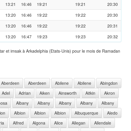
13:21
16:46
19:21
19:21
20:30
13:20
16:46
19:22
19:22
20:30
13:20
16:46
19:22
19:22
20:31
13:20
16:47
19:23
19:23
20:32
tar et imsak à Arkadelphia (Etats-Unis) pour le mois de Ramadan
Aberdeen
Aberdeen
Abilene
Abilene
Abingdon
Adel
Adrian
Aiken
Ainsworth
Aitkin
Akron
mosa
Albany
Albany
Albany
Albany
Albany
ion
Albion
Albion
Albion
Albuquerque
Aledo
ria
Alfred
Algona
Alice
Allegan
Allendale