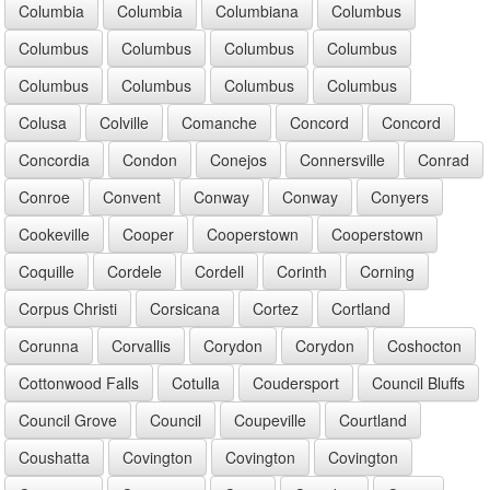
Columbia
Columbia
Columbiana
Columbus
Columbus
Columbus
Columbus
Columbus
Columbus
Columbus
Columbus
Columbus
Colusa
Colville
Comanche
Concord
Concord
Concordia
Condon
Conejos
Connersville
Conrad
Conroe
Convent
Conway
Conway
Conyers
Cookeville
Cooper
Cooperstown
Cooperstown
Coquille
Cordele
Cordell
Corinth
Corning
Corpus Christi
Corsicana
Cortez
Cortland
Corunna
Corvallis
Corydon
Corydon
Coshocton
Cottonwood Falls
Cotulla
Coudersport
Council Bluffs
Council Grove
Council
Coupeville
Courtland
Coushatta
Covington
Covington
Covington