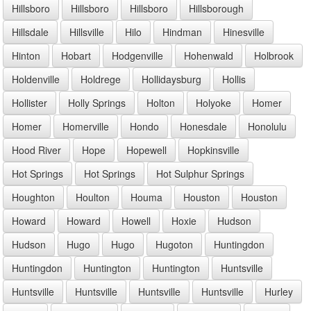
Hillsboro
Hillsboro
Hillsboro
Hillsborough
Hillsdale
Hillsville
Hilo
Hindman
Hinesville
Hinton
Hobart
Hodgenville
Hohenwald
Holbrook
Holdenville
Holdrege
Hollidaysburg
Hollis
Hollister
Holly Springs
Holton
Holyoke
Homer
Homer
Homerville
Hondo
Honesdale
Honolulu
Hood River
Hope
Hopewell
Hopkinsville
Hot Springs
Hot Springs
Hot Sulphur Springs
Houghton
Houlton
Houma
Houston
Houston
Howard
Howard
Howell
Hoxie
Hudson
Hudson
Hugo
Hugo
Hugoton
Huntingdon
Huntingdon
Huntington
Huntington
Huntsville
Huntsville
Huntsville
Huntsville
Huntsville
Hurley