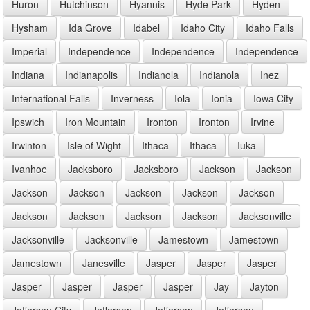
Huron
Hutchinson
Hyannis
Hyde Park
Hyden
Hysham
Ida Grove
Idabel
Idaho City
Idaho Falls
Imperial
Independence
Independence
Independence
Indiana
Indianapolis
Indianola
Indianola
Inez
International Falls
Inverness
Iola
Ionia
Iowa City
Ipswich
Iron Mountain
Ironton
Ironton
Irvine
Irwinton
Isle of Wight
Ithaca
Ithaca
Iuka
Ivanhoe
Jacksboro
Jacksboro
Jackson
Jackson
Jackson
Jackson
Jackson
Jackson
Jackson
Jackson
Jackson
Jackson
Jackson
Jacksonville
Jacksonville
Jacksonville
Jamestown
Jamestown
Jamestown
Janesville
Jasper
Jasper
Jasper
Jasper
Jasper
Jasper
Jasper
Jay
Jayton
Jefferson City
Jefferson
Jefferson
Jefferson