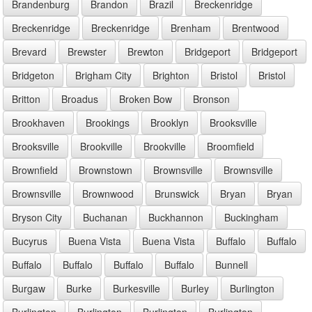
Brandenburg
Brandon
Brazil
Breckenridge
Breckenridge
Breckenridge
Brenham
Brentwood
Brevard
Brewster
Brewton
Bridgeport
Bridgeport
Bridgeton
Brigham City
Brighton
Bristol
Bristol
Britton
Broadus
Broken Bow
Bronson
Brookhaven
Brookings
Brooklyn
Brooksville
Brooksville
Brookville
Brookville
Broomfield
Brownfield
Brownstown
Brownsville
Brownsville
Brownsville
Brownwood
Brunswick
Bryan
Bryan
Bryson City
Buchanan
Buckhannon
Buckingham
Bucyrus
Buena Vista
Buena Vista
Buffalo
Buffalo
Buffalo
Buffalo
Buffalo
Buffalo
Bunnell
Burgaw
Burke
Burkesville
Burley
Burlington
Burlington
Burlington
Burlington
Burlington