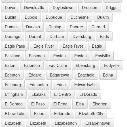
Dover
Downieville
Doylestown
Dresden
Driggs
Dublin
Dubois
Dubuque
Duchesne
Duluth
Dumas
Duncan
Dunlap
Dupree
Durand
Durango
Durant
Durham
Dyersburg
Eads
Eagle Pass
Eagle River
Eagle River
Eagle
Eastland
Eastman
Easton
Easton
Eastville
Eaton
Eatonton
Eau Claire
Ebensburg
Eddyville
Edenton
Edgard
Edgartown
Edgefield
Edina
Edinburg
Edmonton
Edna
Edwardsville
Effingham
Ekalaka
El Centro
El Dorado
El Dorado
El Paso
El Reno
Elba
Elberton
Elbow Lake
Eldora
Eldorado
Elizabeth City
Elizabeth
Elizabeth
Elizabethton
Elizabethtown