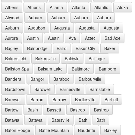
Athens
Athens
Atlanta
Atlanta
Atlantic
Atoka
Atwood
Auburn
Auburn
Auburn
Auburn
Auburn
Audubon
Augusta
Augusta
Augusta
Aurora
Austin
Austin
Ava
Aztec
Bad Axe
Bagley
Bainbridge
Baird
Baker City
Baker
Bakersfield
Bakersville
Baldwin
Ballinger
Ballston Spa
Balsam Lake
Baltimore
Bamberg
Bandera
Bangor
Baraboo
Barbourville
Bardstown
Bardwell
Barnesville
Barnstable
Barnwell
Barron
Barrow
Bartlesville
Bartlett
Bartow
Basin
Bassett
Bastrop
Bastrop
Batavia
Batavia
Batesville
Bath
Bath
Baton Rouge
Battle Mountain
Baudette
Baxley