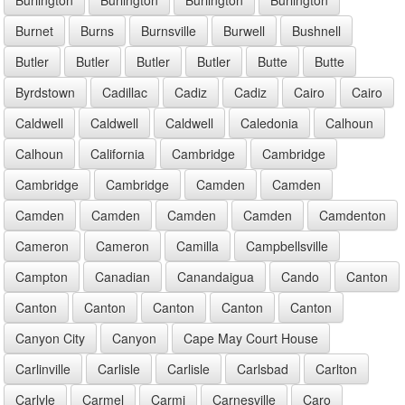
Burnet
Burns
Burnsville
Burwell
Bushnell
Butler
Butler
Butler
Butler
Butte
Butte
Byrdstown
Cadillac
Cadiz
Cadiz
Cairo
Cairo
Caldwell
Caldwell
Caldwell
Caledonia
Calhoun
Calhoun
California
Cambridge
Cambridge
Cambridge
Cambridge
Camden
Camden
Camden
Camden
Camden
Camden
Camdenton
Cameron
Cameron
Camilla
Campbellsville
Campton
Canadian
Canandaigua
Cando
Canton
Canton
Canton
Canton
Canton
Canton
Canyon City
Canyon
Cape May Court House
Carlinville
Carlisle
Carlisle
Carlsbad
Carlton
Carlyle
Carmel
Carmi
Carnesville
Caro