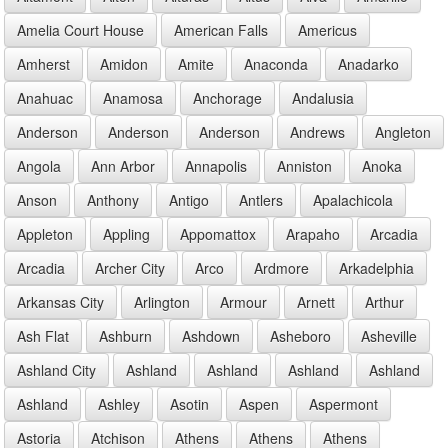
Amelia Court House
American Falls
Americus
Amherst
Amidon
Amite
Anaconda
Anadarko
Anahuac
Anamosa
Anchorage
Andalusia
Anderson
Anderson
Anderson
Andrews
Angleton
Angola
Ann Arbor
Annapolis
Anniston
Anoka
Anson
Anthony
Antigo
Antlers
Apalachicola
Appleton
Appling
Appomattox
Arapaho
Arcadia
Arcadia
Archer City
Arco
Ardmore
Arkadelphia
Arkansas City
Arlington
Armour
Arnett
Arthur
Ash Flat
Ashburn
Ashdown
Asheboro
Asheville
Ashland City
Ashland
Ashland
Ashland
Ashland
Ashland
Ashley
Asotin
Aspen
Aspermont
Astoria
Atchison
Athens
Athens
Athens