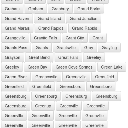
Graham
Graham
Granbury
Grand Forks
Grand Haven
Grand Island
Grand Junction
Grand Marais
Grand Rapids
Grand Rapids
Grangeville
Granite Falls
Grant City
Grant
Grants Pass
Grants
Grantsville
Gray
Grayling
Grayson
Great Bend
Great Falls
Greeley
Greeley
Green Bay
Green Cove Springs
Green Lake
Green River
Greencastle
Greeneville
Greenfield
Greenfield
Greenfield
Greensboro
Greensboro
Greensburg
Greensburg
Greensburg
Greensburg
Greensburg
Greenup
Greenville
Greenville
Greenville
Greenville
Greenville
Greenville
Greenville
Greenville
Greenville
Greenville