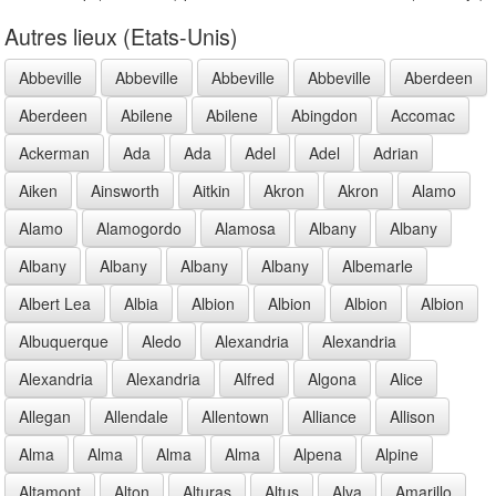
Autres lieux (Etats-Unis)
Abbeville
Abbeville
Abbeville
Abbeville
Aberdeen
Aberdeen
Abilene
Abilene
Abingdon
Accomac
Ackerman
Ada
Ada
Adel
Adel
Adrian
Aiken
Ainsworth
Aitkin
Akron
Akron
Alamo
Alamo
Alamogordo
Alamosa
Albany
Albany
Albany
Albany
Albany
Albany
Albemarle
Albert Lea
Albia
Albion
Albion
Albion
Albion
Albuquerque
Aledo
Alexandria
Alexandria
Alexandria
Alexandria
Alfred
Algona
Alice
Allegan
Allendale
Allentown
Alliance
Allison
Alma
Alma
Alma
Alma
Alpena
Alpine
Altamont
Alton
Alturas
Altus
Alva
Amarillo