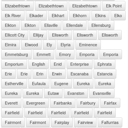
Elizabethtown
Elizabethtown
Elizabethtown
Elk Point
Elk River
Elkader
Elkhart
Elkhorn
Elkins
Elko
Elkton
Elkton
Ellaville
Ellendale
Ellensburg
Ellicott City
Ellijay
Ellsworth
Ellsworth
Ellsworth
Elmira
Elwood
Ely
Elyria
Eminence
Emmetsburg
Emmett
Emory
Emporia
Emporia
Emporium
English
Enid
Enterprise
Ephrata
Erie
Erie
Erin
Erwin
Escanaba
Estancia
Estherville
Eufaula
Eugene
Eureka
Eureka
Eureka
Eureka
Eutaw
Evanston
Evansville
Everett
Evergreen
Fairbanks
Fairbury
Fairfax
Fairfield
Fairfield
Fairfield
Fairfield
Fairfield
Fairmont
Fairmont
Fairplay
Fairview
Falfurrias