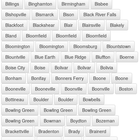
Billings
Binghamton
Birmingham
Bisbee
Bishopville
Bismarck
Bison
Black River Falls
Blackfoot
Blackshear
Blair
Blairsville
Blakely
Bland
Bloomfield
Bloomfield
Bloomfield
Bloomington
Bloomington
Bloomsburg
Blountstown
Blountville
Blue Earth
Blue Ridge
Bluffton
Boerne
Boise City
Boise
Bolivar
Bolivar
Bolivia
Bonham
Bonifay
Bonners Ferry
Boone
Boone
Booneville
Booneville
Boonville
Boonville
Boston
Bottineau
Boulder
Boulder
Bowbells
Bowling Green
Bowling Green
Bowling Green
Bowling Green
Bowman
Boydton
Bozeman
Brackettville
Bradenton
Brady
Brainerd