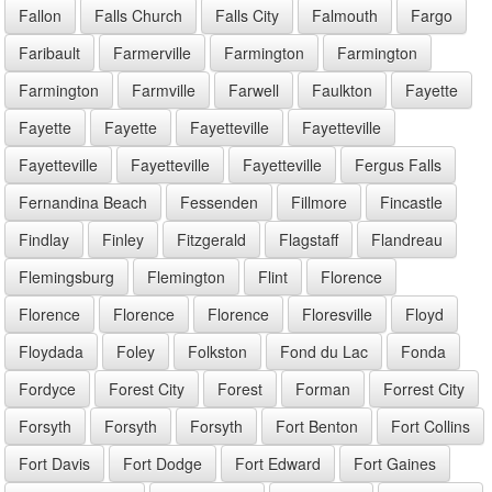
Fallon
Falls Church
Falls City
Falmouth
Fargo
Faribault
Farmerville
Farmington
Farmington
Farmington
Farmville
Farwell
Faulkton
Fayette
Fayette
Fayette
Fayetteville
Fayetteville
Fayetteville
Fayetteville
Fayetteville
Fergus Falls
Fernandina Beach
Fessenden
Fillmore
Fincastle
Findlay
Finley
Fitzgerald
Flagstaff
Flandreau
Flemingsburg
Flemington
Flint
Florence
Florence
Florence
Florence
Floresville
Floyd
Floydada
Foley
Folkston
Fond du Lac
Fonda
Fordyce
Forest City
Forest
Forman
Forrest City
Forsyth
Forsyth
Forsyth
Fort Benton
Fort Collins
Fort Davis
Fort Dodge
Fort Edward
Fort Gaines