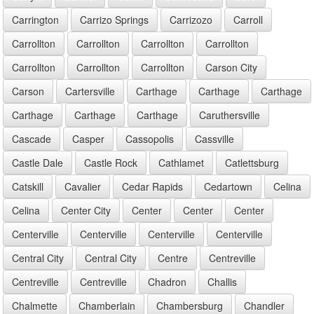
Carrington
Carrizo Springs
Carrizozo
Carroll
Carrollton
Carrollton
Carrollton
Carrollton
Carrollton
Carrollton
Carrollton
Carson City
Carson
Cartersville
Carthage
Carthage
Carthage
Carthage
Carthage
Carthage
Caruthersville
Cascade
Casper
Cassopolis
Cassville
Castle Dale
Castle Rock
Cathlamet
Catlettsburg
Catskill
Cavalier
Cedar Rapids
Cedartown
Celina
Celina
Center City
Center
Center
Center
Centerville
Centerville
Centerville
Centerville
Central City
Central City
Centre
Centreville
Centreville
Centreville
Chadron
Challis
Chalmette
Chamberlain
Chambersburg
Chandler