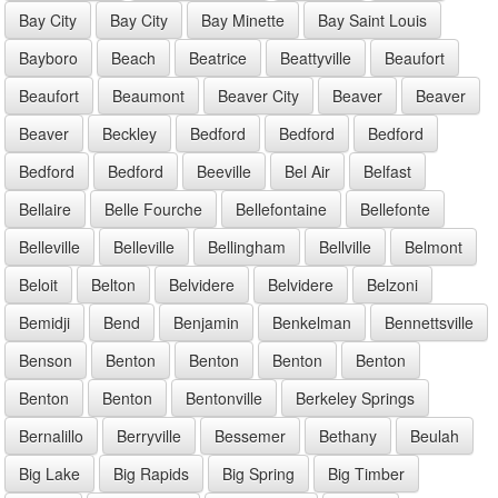
Bay City
Bay City
Bay Minette
Bay Saint Louis
Bayboro
Beach
Beatrice
Beattyville
Beaufort
Beaufort
Beaumont
Beaver City
Beaver
Beaver
Beaver
Beckley
Bedford
Bedford
Bedford
Bedford
Bedford
Beeville
Bel Air
Belfast
Bellaire
Belle Fourche
Bellefontaine
Bellefonte
Belleville
Belleville
Bellingham
Bellville
Belmont
Beloit
Belton
Belvidere
Belvidere
Belzoni
Bemidji
Bend
Benjamin
Benkelman
Bennettsville
Benson
Benton
Benton
Benton
Benton
Benton
Benton
Bentonville
Berkeley Springs
Bernalillo
Berryville
Bessemer
Bethany
Beulah
Big Lake
Big Rapids
Big Spring
Big Timber