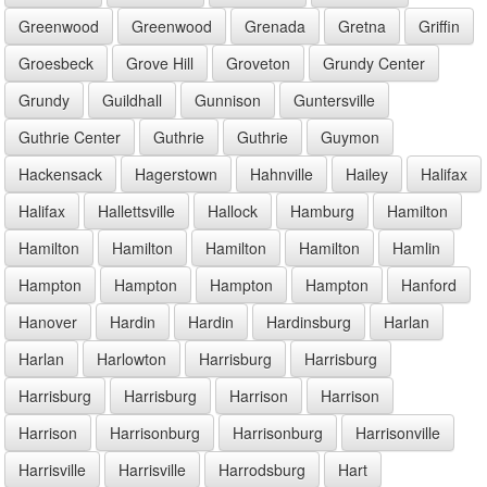
Greenwood
Greenwood
Grenada
Gretna
Griffin
Groesbeck
Grove Hill
Groveton
Grundy Center
Grundy
Guildhall
Gunnison
Guntersville
Guthrie Center
Guthrie
Guthrie
Guymon
Hackensack
Hagerstown
Hahnville
Hailey
Halifax
Halifax
Hallettsville
Hallock
Hamburg
Hamilton
Hamilton
Hamilton
Hamilton
Hamilton
Hamlin
Hampton
Hampton
Hampton
Hampton
Hanford
Hanover
Hardin
Hardin
Hardinsburg
Harlan
Harlan
Harlowton
Harrisburg
Harrisburg
Harrisburg
Harrisburg
Harrison
Harrison
Harrison
Harrisonburg
Harrisonburg
Harrisonville
Harrisville
Harrisville
Harrodsburg
Hart