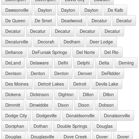
Dawsonville
Dayton
Dayton
Dayton
De Kalb
De Queen
De Smet
Deadwood
Decatur
Decatur
Decatur
Decatur
Decatur
Decatur
Decatur
Decaturville
Decorah
Dedham
Deer Lodge
Defiance
DeFuniak Springs
Del Norte
Del Rio
DeLand
Delaware
Delhi
Delphi
Delta
Deming
Denison
Denton
Denton
Denver
DeRidder
Des Moines
Detroit Lakes
Detroit
Devils Lake
Dickens
Dickinson
Dighton
Dillon
Dillon
Dimmitt
Dinwiddie
Dixon
Dixon
Dobson
Dodge City
Dodgeville
Donaldsonville
Donalsonville
Doniphan
Dothan
Double Springs
Douglas
Douglas
Douglasville
Dove Creek
Dover
Dover