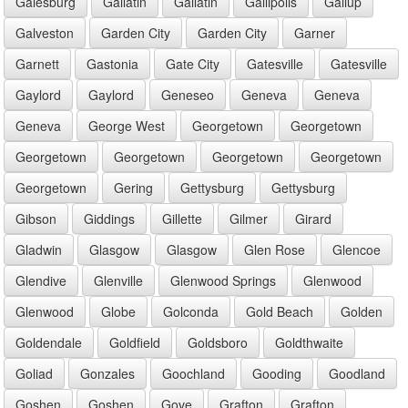
Galesburg
Gallatin
Gallatin
Gallipolis
Gallup
Galveston
Garden City
Garden City
Garner
Garnett
Gastonia
Gate City
Gatesville
Gatesville
Gaylord
Gaylord
Geneseo
Geneva
Geneva
Geneva
George West
Georgetown
Georgetown
Georgetown
Georgetown
Georgetown
Georgetown
Georgetown
Gering
Gettysburg
Gettysburg
Gibson
Giddings
Gillette
Gilmer
Girard
Gladwin
Glasgow
Glasgow
Glen Rose
Glencoe
Glendive
Glenville
Glenwood Springs
Glenwood
Glenwood
Globe
Golconda
Gold Beach
Golden
Goldendale
Goldfield
Goldsboro
Goldthwaite
Goliad
Gonzales
Goochland
Gooding
Goodland
Goshen
Goshen
Gove
Grafton
Grafton