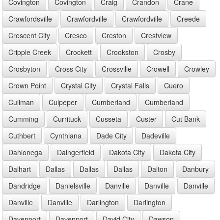
Covington
Covington
Craig
Crandon
Crane
Crawfordsville
Crawfordville
Crawfordville
Creede
Crescent City
Cresco
Creston
Crestview
Cripple Creek
Crockett
Crookston
Crosby
Crosbyton
Cross City
Crossville
Crowell
Crowley
Crown Point
Crystal City
Crystal Falls
Cuero
Cullman
Culpeper
Cumberland
Cumberland
Cumming
Currituck
Cusseta
Custer
Cut Bank
Cuthbert
Cynthiana
Dade City
Dadeville
Dahlonega
Daingerfield
Dakota City
Dakota City
Dalhart
Dallas
Dallas
Dallas
Dalton
Danbury
Dandridge
Danielsville
Danville
Danville
Danville
Danville
Danville
Darlington
Darlington
Davenport
Davenport
David City
Dawson