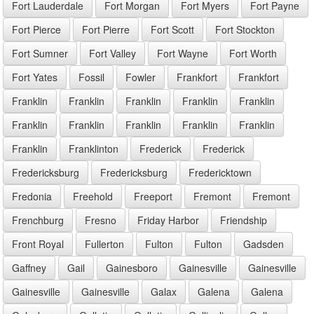
Fort Lauderdale
Fort Morgan
Fort Myers
Fort Payne
Fort Pierce
Fort Pierre
Fort Scott
Fort Stockton
Fort Sumner
Fort Valley
Fort Wayne
Fort Worth
Fort Yates
Fossil
Fowler
Frankfort
Frankfort
Franklin
Franklin
Franklin
Franklin
Franklin
Franklin
Franklin
Franklin
Franklin
Franklin
Franklin
Franklinton
Frederick
Frederick
Fredericksburg
Fredericksburg
Fredericktown
Fredonia
Freehold
Freeport
Fremont
Fremont
Frenchburg
Fresno
Friday Harbor
Friendship
Front Royal
Fullerton
Fulton
Fulton
Gadsden
Gaffney
Gail
Gainesboro
Gainesville
Gainesville
Gainesville
Gainesville
Galax
Galena
Galena