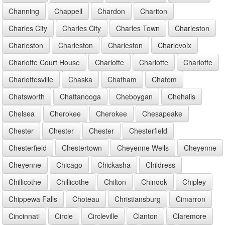
Channing
Chappell
Chardon
Chariton
Charles City
Charles City
Charles Town
Charleston
Charleston
Charleston
Charleston
Charlevoix
Charlotte Court House
Charlotte
Charlotte
Charlotte
Charlottesville
Chaska
Chatham
Chatom
Chatsworth
Chattanooga
Cheboygan
Chehalis
Chelsea
Cherokee
Cherokee
Chesapeake
Chester
Chester
Chester
Chesterfield
Chesterfield
Chestertown
Cheyenne Wells
Cheyenne
Cheyenne
Chicago
Chickasha
Childress
Chillicothe
Chillicothe
Chilton
Chinook
Chipley
Chippewa Falls
Choteau
Christiansburg
Cimarron
Cincinnati
Circle
Circleville
Clanton
Claremore