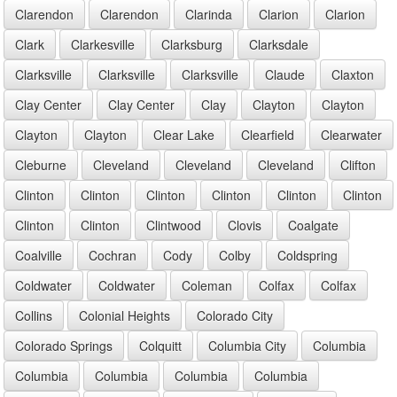
Clarendon
Clarendon
Clarinda
Clarion
Clarion
Clark
Clarkesville
Clarksburg
Clarksdale
Clarksville
Clarksville
Clarksville
Claude
Claxton
Clay Center
Clay Center
Clay
Clayton
Clayton
Clayton
Clayton
Clear Lake
Clearfield
Clearwater
Cleburne
Cleveland
Cleveland
Cleveland
Clifton
Clinton
Clinton
Clinton
Clinton
Clinton
Clinton
Clinton
Clinton
Clintwood
Clovis
Coalgate
Coalville
Cochran
Cody
Colby
Coldspring
Coldwater
Coldwater
Coleman
Colfax
Colfax
Collins
Colonial Heights
Colorado City
Colorado Springs
Colquitt
Columbia City
Columbia
Columbia
Columbia
Columbia
Columbia