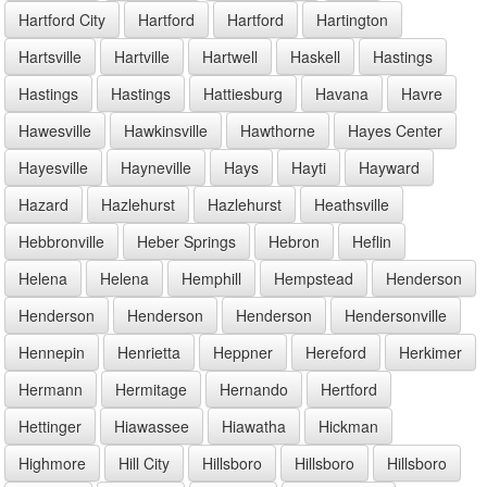
Hartford City
Hartford
Hartford
Hartington
Hartsville
Hartville
Hartwell
Haskell
Hastings
Hastings
Hastings
Hattiesburg
Havana
Havre
Hawesville
Hawkinsville
Hawthorne
Hayes Center
Hayesville
Hayneville
Hays
Hayti
Hayward
Hazard
Hazlehurst
Hazlehurst
Heathsville
Hebbronville
Heber Springs
Hebron
Heflin
Helena
Helena
Hemphill
Hempstead
Henderson
Henderson
Henderson
Henderson
Hendersonville
Hennepin
Henrietta
Heppner
Hereford
Herkimer
Hermann
Hermitage
Hernando
Hertford
Hettinger
Hiawassee
Hiawatha
Hickman
Highmore
Hill City
Hillsboro
Hillsboro
Hillsboro