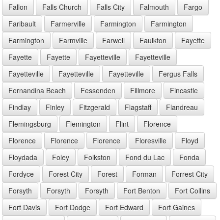
Fallon
Falls Church
Falls City
Falmouth
Fargo
Faribault
Farmerville
Farmington
Farmington
Farmington
Farmville
Farwell
Faulkton
Fayette
Fayette
Fayette
Fayetteville
Fayetteville
Fayetteville
Fayetteville
Fayetteville
Fergus Falls
Fernandina Beach
Fessenden
Fillmore
Fincastle
Findlay
Finley
Fitzgerald
Flagstaff
Flandreau
Flemingsburg
Flemington
Flint
Florence
Florence
Florence
Florence
Floresville
Floyd
Floydada
Foley
Folkston
Fond du Lac
Fonda
Fordyce
Forest City
Forest
Forman
Forrest City
Forsyth
Forsyth
Forsyth
Fort Benton
Fort Collins
Fort Davis
Fort Dodge
Fort Edward
Fort Gaines