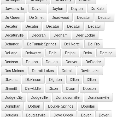
Dawsonville
Dayton
Dayton
Dayton
De Kalb
De Queen
De Smet
Deadwood
Decatur
Decatur
Decatur
Decatur
Decatur
Decatur
Decatur
Decaturville
Decorah
Dedham
Deer Lodge
Defiance
DeFuniak Springs
Del Norte
Del Rio
DeLand
Delaware
Delhi
Delphi
Delta
Deming
Denison
Denton
Denton
Denver
DeRidder
Des Moines
Detroit Lakes
Detroit
Devils Lake
Dickens
Dickinson
Dighton
Dillon
Dillon
Dimmitt
Dinwiddie
Dixon
Dixon
Dobson
Dodge City
Dodgeville
Donaldsonville
Donalsonville
Doniphan
Dothan
Double Springs
Douglas
Douglas
Douglasville
Dove Creek
Dover
Dover