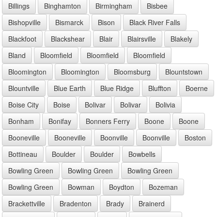
Billings
Binghamton
Birmingham
Bisbee
Bishopville
Bismarck
Bison
Black River Falls
Blackfoot
Blackshear
Blair
Blairsville
Blakely
Bland
Bloomfield
Bloomfield
Bloomfield
Bloomington
Bloomington
Bloomsburg
Blountstown
Blountville
Blue Earth
Blue Ridge
Bluffton
Boerne
Boise City
Boise
Bolivar
Bolivar
Bolivia
Bonham
Bonifay
Bonners Ferry
Boone
Boone
Booneville
Booneville
Boonville
Boonville
Boston
Bottineau
Boulder
Boulder
Bowbells
Bowling Green
Bowling Green
Bowling Green
Bowling Green
Bowman
Boydton
Bozeman
Brackettville
Bradenton
Brady
Brainerd