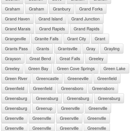
Graham
Graham
Granbury
Grand Forks
Grand Haven
Grand Island
Grand Junction
Grand Marais
Grand Rapids
Grand Rapids
Grangeville
Granite Falls
Grant City
Grant
Grants Pass
Grants
Grantsville
Gray
Grayling
Grayson
Great Bend
Great Falls
Greeley
Greeley
Green Bay
Green Cove Springs
Green Lake
Green River
Greencastle
Greeneville
Greenfield
Greenfield
Greenfield
Greensboro
Greensboro
Greensburg
Greensburg
Greensburg
Greensburg
Greensburg
Greenup
Greenville
Greenville
Greenville
Greenville
Greenville
Greenville
Greenville
Greenville
Greenville
Greenville