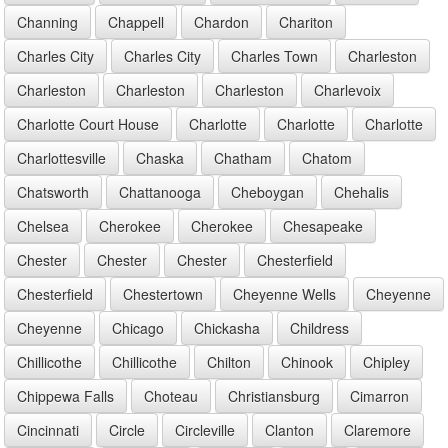
Channing
Chappell
Chardon
Chariton
Charles City
Charles City
Charles Town
Charleston
Charleston
Charleston
Charleston
Charlevoix
Charlotte Court House
Charlotte
Charlotte
Charlotte
Charlottesville
Chaska
Chatham
Chatom
Chatsworth
Chattanooga
Cheboygan
Chehalis
Chelsea
Cherokee
Cherokee
Chesapeake
Chester
Chester
Chester
Chesterfield
Chesterfield
Chestertown
Cheyenne Wells
Cheyenne
Cheyenne
Chicago
Chickasha
Childress
Chillicothe
Chillicothe
Chilton
Chinook
Chipley
Chippewa Falls
Choteau
Christiansburg
Cimarron
Cincinnati
Circle
Circleville
Clanton
Claremore