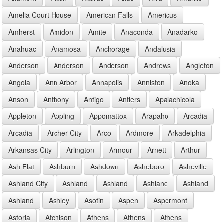
Amelia Court House
American Falls
Americus
Amherst
Amidon
Amite
Anaconda
Anadarko
Anahuac
Anamosa
Anchorage
Andalusia
Anderson
Anderson
Anderson
Andrews
Angleton
Angola
Ann Arbor
Annapolis
Anniston
Anoka
Anson
Anthony
Antigo
Antlers
Apalachicola
Appleton
Appling
Appomattox
Arapaho
Arcadia
Arcadia
Archer City
Arco
Ardmore
Arkadelphia
Arkansas City
Arlington
Armour
Arnett
Arthur
Ash Flat
Ashburn
Ashdown
Asheboro
Asheville
Ashland City
Ashland
Ashland
Ashland
Ashland
Ashland
Ashley
Asotin
Aspen
Aspermont
Astoria
Atchison
Athens
Athens
Athens