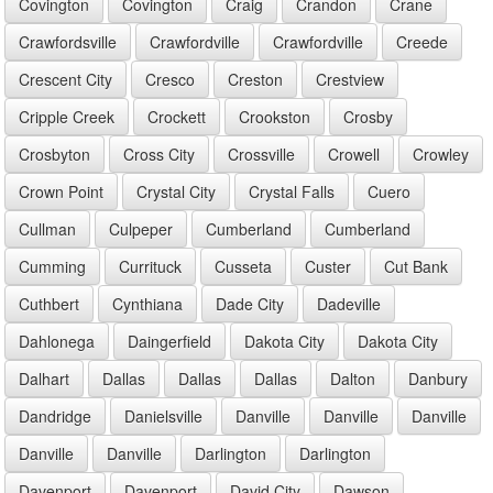
Covington
Covington
Craig
Crandon
Crane
Crawfordsville
Crawfordville
Crawfordville
Creede
Crescent City
Cresco
Creston
Crestview
Cripple Creek
Crockett
Crookston
Crosby
Crosbyton
Cross City
Crossville
Crowell
Crowley
Crown Point
Crystal City
Crystal Falls
Cuero
Cullman
Culpeper
Cumberland
Cumberland
Cumming
Currituck
Cusseta
Custer
Cut Bank
Cuthbert
Cynthiana
Dade City
Dadeville
Dahlonega
Daingerfield
Dakota City
Dakota City
Dalhart
Dallas
Dallas
Dallas
Dalton
Danbury
Dandridge
Danielsville
Danville
Danville
Danville
Danville
Danville
Darlington
Darlington
Davenport
Davenport
David City
Dawson