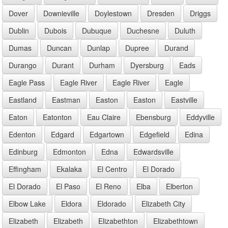
Dover
Downieville
Doylestown
Dresden
Driggs
Dublin
Dubois
Dubuque
Duchesne
Duluth
Dumas
Duncan
Dunlap
Dupree
Durand
Durango
Durant
Durham
Dyersburg
Eads
Eagle Pass
Eagle River
Eagle River
Eagle
Eastland
Eastman
Easton
Easton
Eastville
Eaton
Eatonton
Eau Claire
Ebensburg
Eddyville
Edenton
Edgard
Edgartown
Edgefield
Edina
Edinburg
Edmonton
Edna
Edwardsville
Effingham
Ekalaka
El Centro
El Dorado
El Dorado
El Paso
El Reno
Elba
Elberton
Elbow Lake
Eldora
Eldorado
Elizabeth City
Elizabeth
Elizabeth
Elizabethton
Elizabethtown