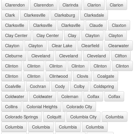
Clarendon
Clarendon
Clarinda
Clarion
Clarion
Clark
Clarkesville
Clarksburg
Clarksdale
Clarksville
Clarksville
Clarksville
Claude
Claxton
Clay Center
Clay Center
Clay
Clayton
Clayton
Clayton
Clayton
Clear Lake
Clearfield
Clearwater
Cleburne
Cleveland
Cleveland
Cleveland
Clifton
Clinton
Clinton
Clinton
Clinton
Clinton
Clinton
Clinton
Clinton
Clintwood
Clovis
Coalgate
Coalville
Cochran
Cody
Colby
Coldspring
Coldwater
Coldwater
Coleman
Colfax
Colfax
Collins
Colonial Heights
Colorado City
Colorado Springs
Colquitt
Columbia City
Columbia
Columbia
Columbia
Columbia
Columbia