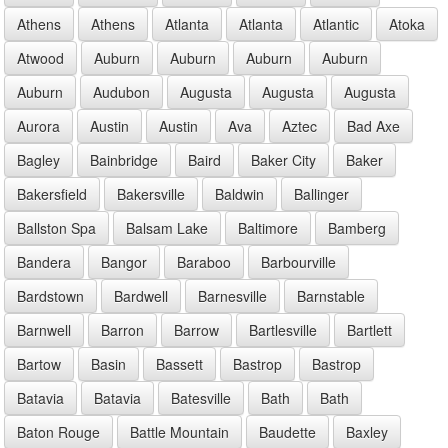
Athens
Athens
Atlanta
Atlanta
Atlantic
Atoka
Atwood
Auburn
Auburn
Auburn
Auburn
Auburn
Audubon
Augusta
Augusta
Augusta
Aurora
Austin
Austin
Ava
Aztec
Bad Axe
Bagley
Bainbridge
Baird
Baker City
Baker
Bakersfield
Bakersville
Baldwin
Ballinger
Ballston Spa
Balsam Lake
Baltimore
Bamberg
Bandera
Bangor
Baraboo
Barbourville
Bardstown
Bardwell
Barnesville
Barnstable
Barnwell
Barron
Barrow
Bartlesville
Bartlett
Bartow
Basin
Bassett
Bastrop
Bastrop
Batavia
Batavia
Batesville
Bath
Bath
Baton Rouge
Battle Mountain
Baudette
Baxley