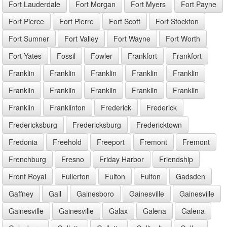
Fort Lauderdale
Fort Morgan
Fort Myers
Fort Payne
Fort Pierce
Fort Pierre
Fort Scott
Fort Stockton
Fort Sumner
Fort Valley
Fort Wayne
Fort Worth
Fort Yates
Fossil
Fowler
Frankfort
Frankfort
Franklin
Franklin
Franklin
Franklin
Franklin
Franklin
Franklin
Franklin
Franklin
Franklin
Franklin
Franklinton
Frederick
Frederick
Fredericksburg
Fredericksburg
Fredericktown
Fredonia
Freehold
Freeport
Fremont
Fremont
Frenchburg
Fresno
Friday Harbor
Friendship
Front Royal
Fullerton
Fulton
Fulton
Gadsden
Gaffney
Gail
Gainesboro
Gainesville
Gainesville
Gainesville
Gainesville
Galax
Galena
Galena