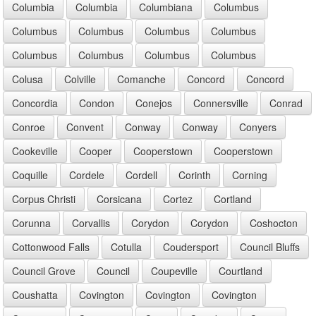
Columbia
Columbia
Columbiana
Columbus
Columbus
Columbus
Columbus
Columbus
Columbus
Columbus
Columbus
Columbus
Colusa
Colville
Comanche
Concord
Concord
Concordia
Condon
Conejos
Connersville
Conrad
Conroe
Convent
Conway
Conway
Conyers
Cookeville
Cooper
Cooperstown
Cooperstown
Coquille
Cordele
Cordell
Corinth
Corning
Corpus Christi
Corsicana
Cortez
Cortland
Corunna
Corvallis
Corydon
Corydon
Coshocton
Cottonwood Falls
Cotulla
Coudersport
Council Bluffs
Council Grove
Council
Coupeville
Courtland
Coushatta
Covington
Covington
Covington