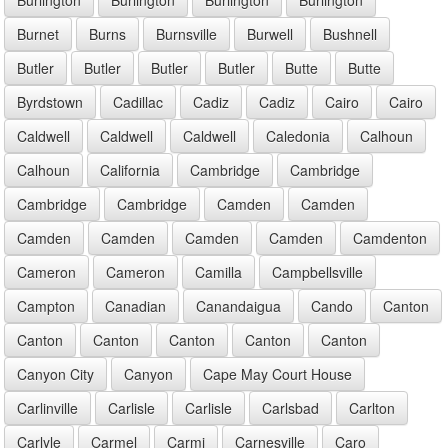
Burnet
Burns
Burnsville
Burwell
Bushnell
Butler
Butler
Butler
Butler
Butte
Butte
Byrdstown
Cadillac
Cadiz
Cadiz
Cairo
Cairo
Caldwell
Caldwell
Caldwell
Caledonia
Calhoun
Calhoun
California
Cambridge
Cambridge
Cambridge
Cambridge
Camden
Camden
Camden
Camden
Camden
Camden
Camdenton
Cameron
Cameron
Camilla
Campbellsville
Campton
Canadian
Canandaigua
Cando
Canton
Canton
Canton
Canton
Canton
Canton
Canyon City
Canyon
Cape May Court House
Carlinville
Carlisle
Carlisle
Carlsbad
Carlton
Carlyle
Carmel
Carmi
Carnesville
Caro