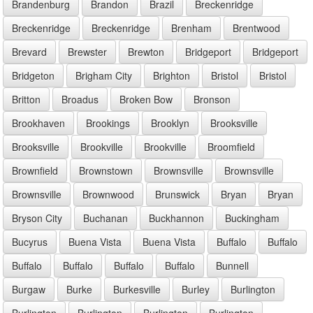
Brandenburg
Brandon
Brazil
Breckenridge
Breckenridge
Breckenridge
Brenham
Brentwood
Brevard
Brewster
Brewton
Bridgeport
Bridgeport
Bridgeton
Brigham City
Brighton
Bristol
Bristol
Britton
Broadus
Broken Bow
Bronson
Brookhaven
Brookings
Brooklyn
Brooksville
Brooksville
Brookville
Brookville
Broomfield
Brownfield
Brownstown
Brownsville
Brownsville
Brownsville
Brownwood
Brunswick
Bryan
Bryan
Bryson City
Buchanan
Buckhannon
Buckingham
Bucyrus
Buena Vista
Buena Vista
Buffalo
Buffalo
Buffalo
Buffalo
Buffalo
Buffalo
Bunnell
Burgaw
Burke
Burkesville
Burley
Burlington
Burlington
Burlington
Burlington
Burlington