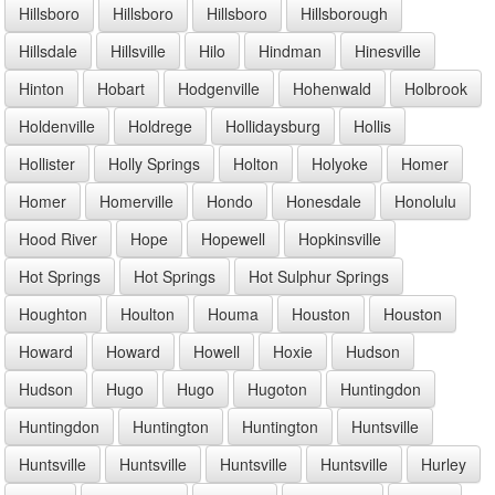
Hillsboro
Hillsboro
Hillsboro
Hillsborough
Hillsdale
Hillsville
Hilo
Hindman
Hinesville
Hinton
Hobart
Hodgenville
Hohenwald
Holbrook
Holdenville
Holdrege
Hollidaysburg
Hollis
Hollister
Holly Springs
Holton
Holyoke
Homer
Homer
Homerville
Hondo
Honesdale
Honolulu
Hood River
Hope
Hopewell
Hopkinsville
Hot Springs
Hot Springs
Hot Sulphur Springs
Houghton
Houlton
Houma
Houston
Houston
Howard
Howard
Howell
Hoxie
Hudson
Hudson
Hugo
Hugo
Hugoton
Huntingdon
Huntingdon
Huntington
Huntington
Huntsville
Huntsville
Huntsville
Huntsville
Huntsville
Hurley