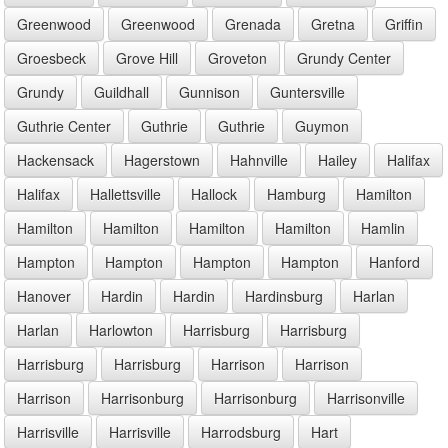
Greenwood
Greenwood
Grenada
Gretna
Griffin
Groesbeck
Grove Hill
Groveton
Grundy Center
Grundy
Guildhall
Gunnison
Guntersville
Guthrie Center
Guthrie
Guthrie
Guymon
Hackensack
Hagerstown
Hahnville
Hailey
Halifax
Halifax
Hallettsville
Hallock
Hamburg
Hamilton
Hamilton
Hamilton
Hamilton
Hamilton
Hamlin
Hampton
Hampton
Hampton
Hampton
Hanford
Hanover
Hardin
Hardin
Hardinsburg
Harlan
Harlan
Harlowton
Harrisburg
Harrisburg
Harrisburg
Harrisburg
Harrison
Harrison
Harrison
Harrisonburg
Harrisonburg
Harrisonville
Harrisville
Harrisville
Harrodsburg
Hart