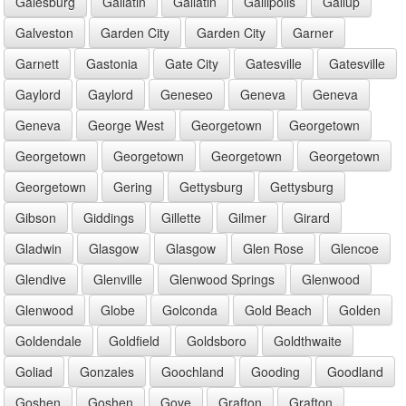
Galesburg
Gallatin
Gallatin
Gallipolis
Gallup
Galveston
Garden City
Garden City
Garner
Garnett
Gastonia
Gate City
Gatesville
Gatesville
Gaylord
Gaylord
Geneseo
Geneva
Geneva
Geneva
George West
Georgetown
Georgetown
Georgetown
Georgetown
Georgetown
Georgetown
Georgetown
Gering
Gettysburg
Gettysburg
Gibson
Giddings
Gillette
Gilmer
Girard
Gladwin
Glasgow
Glasgow
Glen Rose
Glencoe
Glendive
Glenville
Glenwood Springs
Glenwood
Glenwood
Globe
Golconda
Gold Beach
Golden
Goldendale
Goldfield
Goldsboro
Goldthwaite
Goliad
Gonzales
Goochland
Gooding
Goodland
Goshen
Goshen
Gove
Grafton
Grafton