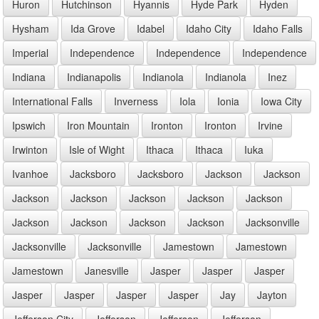
Huron
Hutchinson
Hyannis
Hyde Park
Hyden
Hysham
Ida Grove
Idabel
Idaho City
Idaho Falls
Imperial
Independence
Independence
Independence
Indiana
Indianapolis
Indianola
Indianola
Inez
International Falls
Inverness
Iola
Ionia
Iowa City
Ipswich
Iron Mountain
Ironton
Ironton
Irvine
Irwinton
Isle of Wight
Ithaca
Ithaca
Iuka
Ivanhoe
Jacksboro
Jacksboro
Jackson
Jackson
Jackson
Jackson
Jackson
Jackson
Jackson
Jackson
Jackson
Jackson
Jackson
Jacksonville
Jacksonville
Jacksonville
Jamestown
Jamestown
Jamestown
Janesville
Jasper
Jasper
Jasper
Jasper
Jasper
Jasper
Jasper
Jay
Jayton
Jefferson City
Jefferson
Jefferson
Jefferson