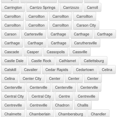
Carrington
Carrizo Springs
Carrizozo
Carroll
Carrollton
Carrollton
Carrollton
Carrollton
Carrollton
Carrollton
Carrollton
Carson City
Carson
Cartersville
Carthage
Carthage
Carthage
Carthage
Carthage
Carthage
Caruthersville
Cascade
Casper
Cassopolis
Cassville
Castle Dale
Castle Rock
Cathlamet
Catlettsburg
Catskill
Cavalier
Cedar Rapids
Cedartown
Celina
Celina
Center City
Center
Center
Center
Centerville
Centerville
Centerville
Centerville
Central City
Central City
Centre
Centreville
Centreville
Centreville
Chadron
Challis
Chalmette
Chamberlain
Chambersburg
Chandler