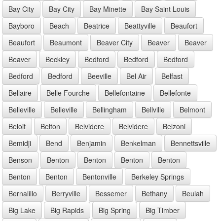
Bay City
Bay City
Bay Minette
Bay Saint Louis
Bayboro
Beach
Beatrice
Beattyville
Beaufort
Beaufort
Beaumont
Beaver City
Beaver
Beaver
Beaver
Beckley
Bedford
Bedford
Bedford
Bedford
Bedford
Beeville
Bel Air
Belfast
Bellaire
Belle Fourche
Bellefontaine
Bellefonte
Belleville
Belleville
Bellingham
Bellville
Belmont
Beloit
Belton
Belvidere
Belvidere
Belzoni
Bemidji
Bend
Benjamin
Benkelman
Bennettsville
Benson
Benton
Benton
Benton
Benton
Benton
Benton
Bentonville
Berkeley Springs
Bernalillo
Berryville
Bessemer
Bethany
Beulah
Big Lake
Big Rapids
Big Spring
Big Timber