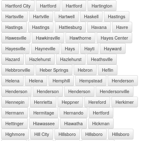
Hartford City
Hartford
Hartford
Hartington
Hartsville
Hartville
Hartwell
Haskell
Hastings
Hastings
Hastings
Hattiesburg
Havana
Havre
Hawesville
Hawkinsville
Hawthorne
Hayes Center
Hayesville
Hayneville
Hays
Hayti
Hayward
Hazard
Hazlehurst
Hazlehurst
Heathsville
Hebbronville
Heber Springs
Hebron
Heflin
Helena
Helena
Hemphill
Hempstead
Henderson
Henderson
Henderson
Henderson
Hendersonville
Hennepin
Henrietta
Heppner
Hereford
Herkimer
Hermann
Hermitage
Hernando
Hertford
Hettinger
Hiawassee
Hiawatha
Hickman
Highmore
Hill City
Hillsboro
Hillsboro
Hillsboro