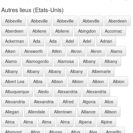
Autres lieux (Etats-Unis)
Abbeville
Abbeville
Abbeville
Abbeville
Aberdeen
Aberdeen
Abilene
Abilene
Abingdon
Accomac
Ackerman
Ada
Ada
Adel
Adel
Adrian
Aiken
Ainsworth
Aitkin
Akron
Akron
Alamo
Alamo
Alamogordo
Alamosa
Albany
Albany
Albany
Albany
Albany
Albany
Albemarle
Albert Lea
Albia
Albion
Albion
Albion
Albion
Albuquerque
Aledo
Alexandria
Alexandria
Alexandria
Alexandria
Alfred
Algona
Alice
Allegan
Allendale
Allentown
Alliance
Allison
Alma
Alma
Alma
Alma
Alpena
Alpine
Altamont
Alton
Alturas
Altus
Alva
Amarillo