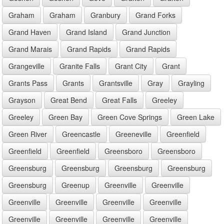
Graham
Graham
Granbury
Grand Forks
Grand Haven
Grand Island
Grand Junction
Grand Marais
Grand Rapids
Grand Rapids
Grangeville
Granite Falls
Grant City
Grant
Grants Pass
Grants
Grantsville
Gray
Grayling
Grayson
Great Bend
Great Falls
Greeley
Greeley
Green Bay
Green Cove Springs
Green Lake
Green River
Greencastle
Greeneville
Greenfield
Greenfield
Greenfield
Greensboro
Greensboro
Greensburg
Greensburg
Greensburg
Greensburg
Greensburg
Greenup
Greenville
Greenville
Greenville
Greenville
Greenville
Greenville
Greenville
Greenville
Greenville
Greenville