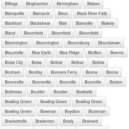
Billings
Binghamton
Birmingham
Bisbee
Bishopville
Bismarck
Bison
Black River Falls
Blackfoot
Blackshear
Blair
Blairsville
Blakely
Bland
Bloomfield
Bloomfield
Bloomfield
Bloomington
Bloomington
Bloomsburg
Blountstown
Blountville
Blue Earth
Blue Ridge
Bluffton
Boerne
Boise City
Boise
Bolivar
Bolivar
Bolivia
Bonham
Bonifay
Bonners Ferry
Boone
Boone
Booneville
Booneville
Boonville
Boonville
Boston
Bottineau
Boulder
Boulder
Bowbells
Bowling Green
Bowling Green
Bowling Green
Bowling Green
Bowman
Boydton
Bozeman
Brackettville
Bradenton
Brady
Brainerd