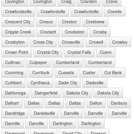
Covington
Covington
Craig
Crandon
Crane
Crawfordsville
Crawfordville
Crawfordville
Creede
Crescent City
Cresco
Creston
Crestview
Cripple Creek
Crockett
Crookston
Crosby
Crosbyton
Cross City
Crossville
Crowell
Crowley
Crown Point
Crystal City
Crystal Falls
Cuero
Cullman
Culpeper
Cumberland
Cumberland
Cumming
Currituck
Cusseta
Custer
Cut Bank
Cuthbert
Cynthiana
Dade City
Dadeville
Dahlonega
Daingerfield
Dakota City
Dakota City
Dalhart
Dallas
Dallas
Dallas
Dalton
Danbury
Dandridge
Danielsville
Danville
Danville
Danville
Danville
Danville
Darlington
Darlington
Davenport
Davenport
David City
Dawson