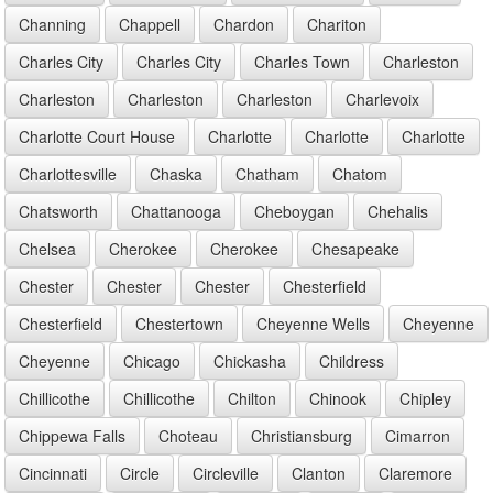
Channing
Chappell
Chardon
Chariton
Charles City
Charles City
Charles Town
Charleston
Charleston
Charleston
Charleston
Charlevoix
Charlotte Court House
Charlotte
Charlotte
Charlotte
Charlottesville
Chaska
Chatham
Chatom
Chatsworth
Chattanooga
Cheboygan
Chehalis
Chelsea
Cherokee
Cherokee
Chesapeake
Chester
Chester
Chester
Chesterfield
Chesterfield
Chestertown
Cheyenne Wells
Cheyenne
Cheyenne
Chicago
Chickasha
Childress
Chillicothe
Chillicothe
Chilton
Chinook
Chipley
Chippewa Falls
Choteau
Christiansburg
Cimarron
Cincinnati
Circle
Circleville
Clanton
Claremore