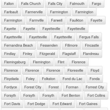
Fallon
Falls Church
Falls City
Falmouth
Fargo
Faribault
Farmerville
Farmington
Farmington
Farmington
Farmville
Farwell
Faulkton
Fayette
Fayette
Fayette
Fayetteville
Fayetteville
Fayetteville
Fayetteville
Fayetteville
Fergus Falls
Fernandina Beach
Fessenden
Fillmore
Fincastle
Findlay
Finley
Fitzgerald
Flagstaff
Flandreau
Flemingsburg
Flemington
Flint
Florence
Florence
Florence
Florence
Floresville
Floyd
Floydada
Foley
Folkston
Fond du Lac
Fonda
Fordyce
Forest City
Forest
Forman
Forrest City
Forsyth
Forsyth
Forsyth
Fort Benton
Fort Collins
Fort Davis
Fort Dodge
Fort Edward
Fort Gaines