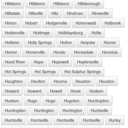
Hillsboro
Hillsboro
Hillsboro
Hillsborough
Hillsdale
Hillsville
Hilo
Hindman
Hinesville
Hinton
Hobart
Hodgenville
Hohenwald
Holbrook
Holdenville
Holdrege
Hollidaysburg
Hollis
Hollister
Holly Springs
Holton
Holyoke
Homer
Homer
Homerville
Hondo
Honesdale
Honolulu
Hood River
Hope
Hopewell
Hopkinsville
Hot Springs
Hot Springs
Hot Sulphur Springs
Houghton
Houlton
Houma
Houston
Houston
Howard
Howard
Howell
Hoxie
Hudson
Hudson
Hugo
Hugo
Hugoton
Huntingdon
Huntingdon
Huntington
Huntington
Huntsville
Huntsville
Huntsville
Huntsville
Huntsville
Hurley