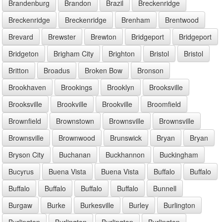
Brandenburg
Brandon
Brazil
Breckenridge
Breckenridge
Breckenridge
Brenham
Brentwood
Brevard
Brewster
Brewton
Bridgeport
Bridgeport
Bridgeton
Brigham City
Brighton
Bristol
Bristol
Britton
Broadus
Broken Bow
Bronson
Brookhaven
Brookings
Brooklyn
Brooksville
Brooksville
Brookville
Brookville
Broomfield
Brownfield
Brownstown
Brownsville
Brownsville
Brownsville
Brownwood
Brunswick
Bryan
Bryan
Bryson City
Buchanan
Buckhannon
Buckingham
Bucyrus
Buena Vista
Buena Vista
Buffalo
Buffalo
Buffalo
Buffalo
Buffalo
Buffalo
Bunnell
Burgaw
Burke
Burkesville
Burley
Burlington
Burlington
Burlington
Burlington
Burlington