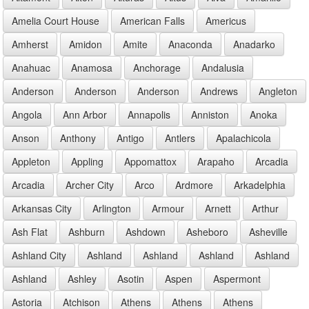
Amelia Court House
American Falls
Americus
Amherst
Amidon
Amite
Anaconda
Anadarko
Anahuac
Anamosa
Anchorage
Andalusia
Anderson
Anderson
Anderson
Andrews
Angleton
Angola
Ann Arbor
Annapolis
Anniston
Anoka
Anson
Anthony
Antigo
Antlers
Apalachicola
Appleton
Appling
Appomattox
Arapaho
Arcadia
Arcadia
Archer City
Arco
Ardmore
Arkadelphia
Arkansas City
Arlington
Armour
Arnett
Arthur
Ash Flat
Ashburn
Ashdown
Asheboro
Asheville
Ashland City
Ashland
Ashland
Ashland
Ashland
Ashland
Ashley
Asotin
Aspen
Aspermont
Astoria
Atchison
Athens
Athens
Athens