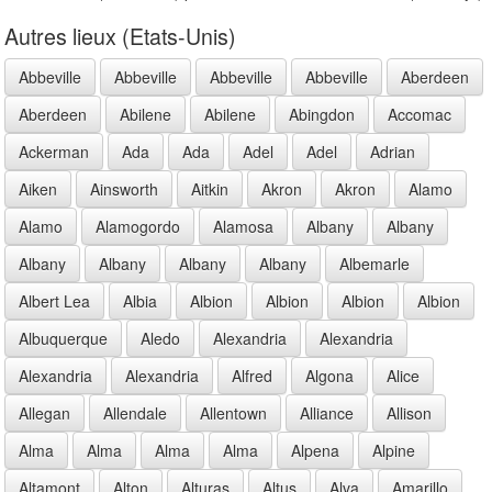
Autres lieux (Etats-Unis)
Abbeville
Abbeville
Abbeville
Abbeville
Aberdeen
Aberdeen
Abilene
Abilene
Abingdon
Accomac
Ackerman
Ada
Ada
Adel
Adel
Adrian
Aiken
Ainsworth
Aitkin
Akron
Akron
Alamo
Alamo
Alamogordo
Alamosa
Albany
Albany
Albany
Albany
Albany
Albany
Albemarle
Albert Lea
Albia
Albion
Albion
Albion
Albion
Albuquerque
Aledo
Alexandria
Alexandria
Alexandria
Alexandria
Alfred
Algona
Alice
Allegan
Allendale
Allentown
Alliance
Allison
Alma
Alma
Alma
Alma
Alpena
Alpine
Altamont
Alton
Alturas
Altus
Alva
Amarillo