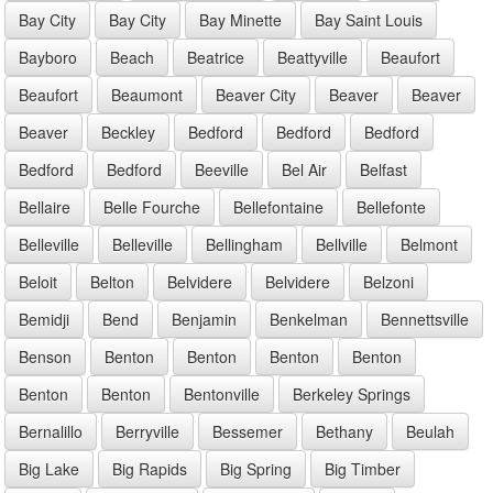
Bay City
Bay City
Bay Minette
Bay Saint Louis
Bayboro
Beach
Beatrice
Beattyville
Beaufort
Beaufort
Beaumont
Beaver City
Beaver
Beaver
Beaver
Beckley
Bedford
Bedford
Bedford
Bedford
Bedford
Beeville
Bel Air
Belfast
Bellaire
Belle Fourche
Bellefontaine
Bellefonte
Belleville
Belleville
Bellingham
Bellville
Belmont
Beloit
Belton
Belvidere
Belvidere
Belzoni
Bemidji
Bend
Benjamin
Benkelman
Bennettsville
Benson
Benton
Benton
Benton
Benton
Benton
Benton
Bentonville
Berkeley Springs
Bernalillo
Berryville
Bessemer
Bethany
Beulah
Big Lake
Big Rapids
Big Spring
Big Timber