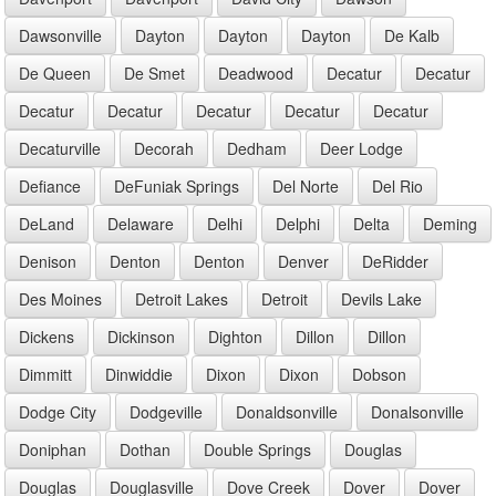
Dawsonville
Dayton
Dayton
Dayton
De Kalb
De Queen
De Smet
Deadwood
Decatur
Decatur
Decatur
Decatur
Decatur
Decatur
Decatur
Decaturville
Decorah
Dedham
Deer Lodge
Defiance
DeFuniak Springs
Del Norte
Del Rio
DeLand
Delaware
Delhi
Delphi
Delta
Deming
Denison
Denton
Denton
Denver
DeRidder
Des Moines
Detroit Lakes
Detroit
Devils Lake
Dickens
Dickinson
Dighton
Dillon
Dillon
Dimmitt
Dinwiddie
Dixon
Dixon
Dobson
Dodge City
Dodgeville
Donaldsonville
Donalsonville
Doniphan
Dothan
Double Springs
Douglas
Douglas
Douglasville
Dove Creek
Dover
Dover