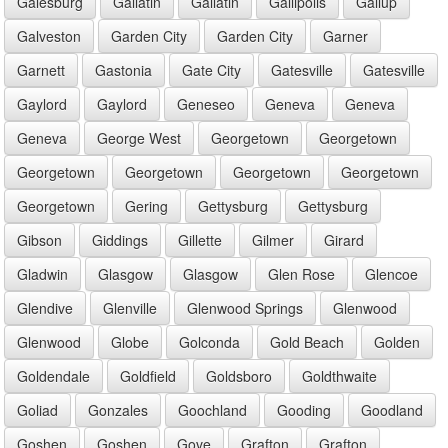
Galesburg
Gallatin
Gallatin
Gallipolis
Gallup
Galveston
Garden City
Garden City
Garner
Garnett
Gastonia
Gate City
Gatesville
Gatesville
Gaylord
Gaylord
Geneseo
Geneva
Geneva
Geneva
George West
Georgetown
Georgetown
Georgetown
Georgetown
Georgetown
Georgetown
Georgetown
Gering
Gettysburg
Gettysburg
Gibson
Giddings
Gillette
Gilmer
Girard
Gladwin
Glasgow
Glasgow
Glen Rose
Glencoe
Glendive
Glenville
Glenwood Springs
Glenwood
Glenwood
Globe
Golconda
Gold Beach
Golden
Goldendale
Goldfield
Goldsboro
Goldthwaite
Goliad
Gonzales
Goochland
Gooding
Goodland
Goshen
Goshen
Gove
Grafton
Grafton