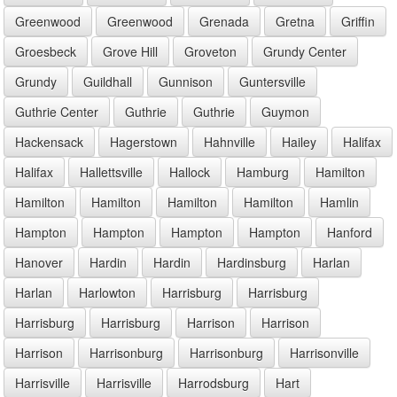
Greenwood
Greenwood
Grenada
Gretna
Griffin
Groesbeck
Grove Hill
Groveton
Grundy Center
Grundy
Guildhall
Gunnison
Guntersville
Guthrie Center
Guthrie
Guthrie
Guymon
Hackensack
Hagerstown
Hahnville
Hailey
Halifax
Halifax
Hallettsville
Hallock
Hamburg
Hamilton
Hamilton
Hamilton
Hamilton
Hamilton
Hamlin
Hampton
Hampton
Hampton
Hampton
Hanford
Hanover
Hardin
Hardin
Hardinsburg
Harlan
Harlan
Harlowton
Harrisburg
Harrisburg
Harrisburg
Harrisburg
Harrison
Harrison
Harrison
Harrisonburg
Harrisonburg
Harrisonville
Harrisville
Harrisville
Harrodsburg
Hart