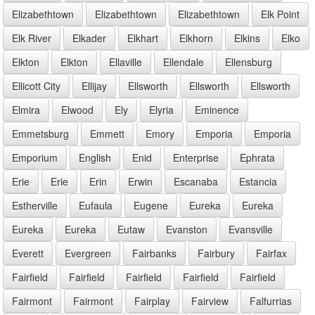
Elizabethtown
Elizabethtown
Elizabethtown
Elk Point
Elk River
Elkader
Elkhart
Elkhorn
Elkins
Elko
Elkton
Elkton
Ellaville
Ellendale
Ellensburg
Ellicott City
Ellijay
Ellsworth
Ellsworth
Ellsworth
Elmira
Elwood
Ely
Elyria
Eminence
Emmetsburg
Emmett
Emory
Emporia
Emporia
Emporium
English
Enid
Enterprise
Ephrata
Erie
Erie
Erin
Erwin
Escanaba
Estancia
Estherville
Eufaula
Eugene
Eureka
Eureka
Eureka
Eureka
Eutaw
Evanston
Evansville
Everett
Evergreen
Fairbanks
Fairbury
Fairfax
Fairfield
Fairfield
Fairfield
Fairfield
Fairfield
Fairmont
Fairmont
Fairplay
Fairview
Falfurrias