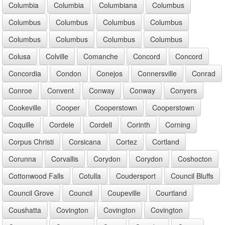
Columbia
Columbia
Columbiana
Columbus
Columbus
Columbus
Columbus
Columbus
Columbus
Columbus
Columbus
Columbus
Colusa
Colville
Comanche
Concord
Concord
Concordia
Condon
Conejos
Connersville
Conrad
Conroe
Convent
Conway
Conway
Conyers
Cookeville
Cooper
Cooperstown
Cooperstown
Coquille
Cordele
Cordell
Corinth
Corning
Corpus Christi
Corsicana
Cortez
Cortland
Corunna
Corvallis
Corydon
Corydon
Coshocton
Cottonwood Falls
Cotulla
Coudersport
Council Bluffs
Council Grove
Council
Coupeville
Courtland
Coushatta
Covington
Covington
Covington