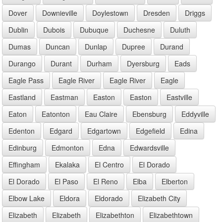
Dover
Downieville
Doylestown
Dresden
Driggs
Dublin
Dubois
Dubuque
Duchesne
Duluth
Dumas
Duncan
Dunlap
Dupree
Durand
Durango
Durant
Durham
Dyersburg
Eads
Eagle Pass
Eagle River
Eagle River
Eagle
Eastland
Eastman
Easton
Easton
Eastville
Eaton
Eatonton
Eau Claire
Ebensburg
Eddyville
Edenton
Edgard
Edgartown
Edgefield
Edina
Edinburg
Edmonton
Edna
Edwardsville
Effingham
Ekalaka
El Centro
El Dorado
El Dorado
El Paso
El Reno
Elba
Elberton
Elbow Lake
Eldora
Eldorado
Elizabeth City
Elizabeth
Elizabeth
Elizabethton
Elizabethtown