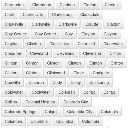
Clarendon
Clarendon
Clarinda
Clarion
Clarion
Clark
Clarkesville
Clarksburg
Clarksdale
Clarksville
Clarksville
Clarksville
Claude
Claxton
Clay Center
Clay Center
Clay
Clayton
Clayton
Clayton
Clayton
Clear Lake
Clearfield
Clearwater
Cleburne
Cleveland
Cleveland
Cleveland
Clifton
Clinton
Clinton
Clinton
Clinton
Clinton
Clinton
Clinton
Clinton
Clintwood
Clovis
Coalgate
Coalville
Cochran
Cody
Colby
Coldspring
Coldwater
Coldwater
Coleman
Colfax
Colfax
Collins
Colonial Heights
Colorado City
Colorado Springs
Colquitt
Columbia City
Columbia
Columbia
Columbia
Columbia
Columbia