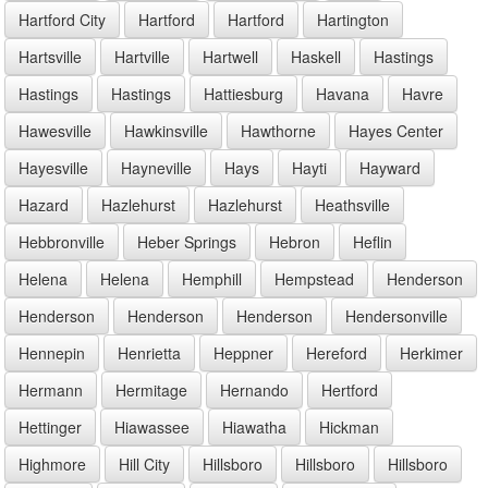
Hartford City
Hartford
Hartford
Hartington
Hartsville
Hartville
Hartwell
Haskell
Hastings
Hastings
Hastings
Hattiesburg
Havana
Havre
Hawesville
Hawkinsville
Hawthorne
Hayes Center
Hayesville
Hayneville
Hays
Hayti
Hayward
Hazard
Hazlehurst
Hazlehurst
Heathsville
Hebbronville
Heber Springs
Hebron
Heflin
Helena
Helena
Hemphill
Hempstead
Henderson
Henderson
Henderson
Henderson
Hendersonville
Hennepin
Henrietta
Heppner
Hereford
Herkimer
Hermann
Hermitage
Hernando
Hertford
Hettinger
Hiawassee
Hiawatha
Hickman
Highmore
Hill City
Hillsboro
Hillsboro
Hillsboro