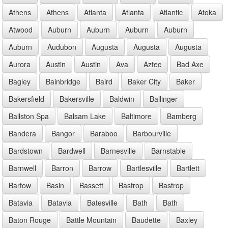
Athens
Athens
Atlanta
Atlanta
Atlantic
Atoka
Atwood
Auburn
Auburn
Auburn
Auburn
Auburn
Audubon
Augusta
Augusta
Augusta
Aurora
Austin
Austin
Ava
Aztec
Bad Axe
Bagley
Bainbridge
Baird
Baker City
Baker
Bakersfield
Bakersville
Baldwin
Ballinger
Ballston Spa
Balsam Lake
Baltimore
Bamberg
Bandera
Bangor
Baraboo
Barbourville
Bardstown
Bardwell
Barnesville
Barnstable
Barnwell
Barron
Barrow
Bartlesville
Bartlett
Bartow
Basin
Bassett
Bastrop
Bastrop
Batavia
Batavia
Batesville
Bath
Bath
Baton Rouge
Battle Mountain
Baudette
Baxley