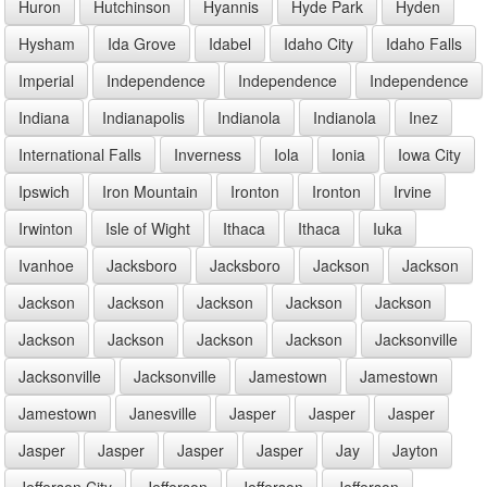
Huron
Hutchinson
Hyannis
Hyde Park
Hyden
Hysham
Ida Grove
Idabel
Idaho City
Idaho Falls
Imperial
Independence
Independence
Independence
Indiana
Indianapolis
Indianola
Indianola
Inez
International Falls
Inverness
Iola
Ionia
Iowa City
Ipswich
Iron Mountain
Ironton
Ironton
Irvine
Irwinton
Isle of Wight
Ithaca
Ithaca
Iuka
Ivanhoe
Jacksboro
Jacksboro
Jackson
Jackson
Jackson
Jackson
Jackson
Jackson
Jackson
Jackson
Jackson
Jackson
Jackson
Jacksonville
Jacksonville
Jacksonville
Jamestown
Jamestown
Jamestown
Janesville
Jasper
Jasper
Jasper
Jasper
Jasper
Jasper
Jasper
Jay
Jayton
Jefferson City
Jefferson
Jefferson
Jefferson