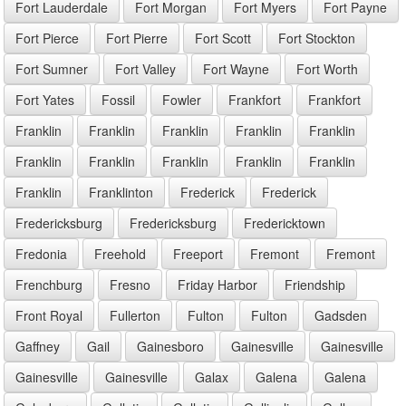
Fort Lauderdale
Fort Morgan
Fort Myers
Fort Payne
Fort Pierce
Fort Pierre
Fort Scott
Fort Stockton
Fort Sumner
Fort Valley
Fort Wayne
Fort Worth
Fort Yates
Fossil
Fowler
Frankfort
Frankfort
Franklin
Franklin
Franklin
Franklin
Franklin
Franklin
Franklin
Franklin
Franklin
Franklin
Franklin
Franklinton
Frederick
Frederick
Fredericksburg
Fredericksburg
Fredericktown
Fredonia
Freehold
Freeport
Fremont
Fremont
Frenchburg
Fresno
Friday Harbor
Friendship
Front Royal
Fullerton
Fulton
Fulton
Gadsden
Gaffney
Gail
Gainesboro
Gainesville
Gainesville
Gainesville
Gainesville
Galax
Galena
Galena