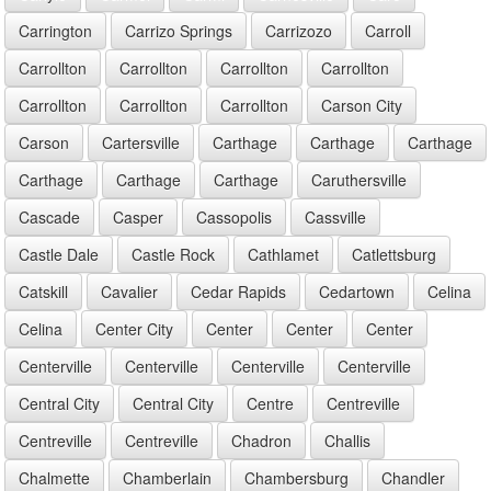
Carrington
Carrizo Springs
Carrizozo
Carroll
Carrollton
Carrollton
Carrollton
Carrollton
Carrollton
Carrollton
Carrollton
Carson City
Carson
Cartersville
Carthage
Carthage
Carthage
Carthage
Carthage
Carthage
Caruthersville
Cascade
Casper
Cassopolis
Cassville
Castle Dale
Castle Rock
Cathlamet
Catlettsburg
Catskill
Cavalier
Cedar Rapids
Cedartown
Celina
Celina
Center City
Center
Center
Center
Centerville
Centerville
Centerville
Centerville
Central City
Central City
Centre
Centreville
Centreville
Centreville
Chadron
Challis
Chalmette
Chamberlain
Chambersburg
Chandler