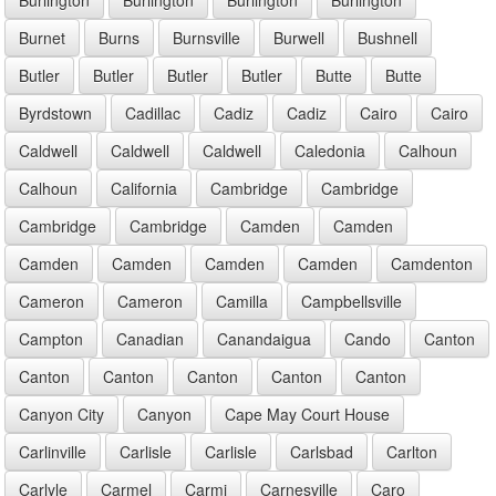
Burnet
Burns
Burnsville
Burwell
Bushnell
Butler
Butler
Butler
Butler
Butte
Butte
Byrdstown
Cadillac
Cadiz
Cadiz
Cairo
Cairo
Caldwell
Caldwell
Caldwell
Caledonia
Calhoun
Calhoun
California
Cambridge
Cambridge
Cambridge
Cambridge
Camden
Camden
Camden
Camden
Camden
Camden
Camdenton
Cameron
Cameron
Camilla
Campbellsville
Campton
Canadian
Canandaigua
Cando
Canton
Canton
Canton
Canton
Canton
Canton
Canyon City
Canyon
Cape May Court House
Carlinville
Carlisle
Carlisle
Carlsbad
Carlton
Carlyle
Carmel
Carmi
Carnesville
Caro