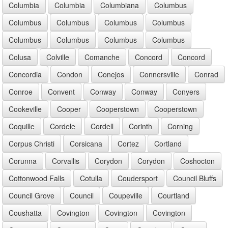
Columbia
Columbia
Columbiana
Columbus
Columbus
Columbus
Columbus
Columbus
Columbus
Columbus
Columbus
Columbus
Colusa
Colville
Comanche
Concord
Concord
Concordia
Condon
Conejos
Connersville
Conrad
Conroe
Convent
Conway
Conway
Conyers
Cookeville
Cooper
Cooperstown
Cooperstown
Coquille
Cordele
Cordell
Corinth
Corning
Corpus Christi
Corsicana
Cortez
Cortland
Corunna
Corvallis
Corydon
Corydon
Coshocton
Cottonwood Falls
Cotulla
Coudersport
Council Bluffs
Council Grove
Council
Coupeville
Courtland
Coushatta
Covington
Covington
Covington