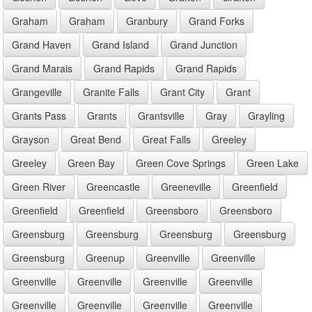
Graham
Graham
Granbury
Grand Forks
Grand Haven
Grand Island
Grand Junction
Grand Marais
Grand Rapids
Grand Rapids
Grangeville
Granite Falls
Grant City
Grant
Grants Pass
Grants
Grantsville
Gray
Grayling
Grayson
Great Bend
Great Falls
Greeley
Greeley
Green Bay
Green Cove Springs
Green Lake
Green River
Greencastle
Greeneville
Greenfield
Greenfield
Greenfield
Greensboro
Greensboro
Greensburg
Greensburg
Greensburg
Greensburg
Greensburg
Greenup
Greenville
Greenville
Greenville
Greenville
Greenville
Greenville
Greenville
Greenville
Greenville
Greenville