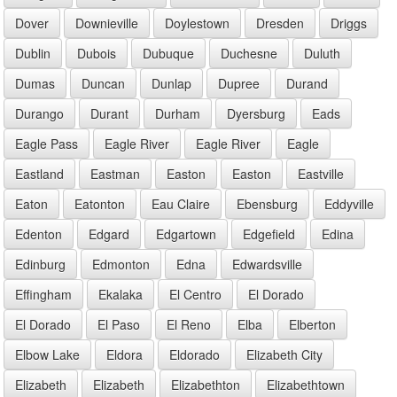
Dover
Downieville
Doylestown
Dresden
Driggs
Dublin
Dubois
Dubuque
Duchesne
Duluth
Dumas
Duncan
Dunlap
Dupree
Durand
Durango
Durant
Durham
Dyersburg
Eads
Eagle Pass
Eagle River
Eagle River
Eagle
Eastland
Eastman
Easton
Easton
Eastville
Eaton
Eatonton
Eau Claire
Ebensburg
Eddyville
Edenton
Edgard
Edgartown
Edgefield
Edina
Edinburg
Edmonton
Edna
Edwardsville
Effingham
Ekalaka
El Centro
El Dorado
El Dorado
El Paso
El Reno
Elba
Elberton
Elbow Lake
Eldora
Eldorado
Elizabeth City
Elizabeth
Elizabeth
Elizabethton
Elizabethtown