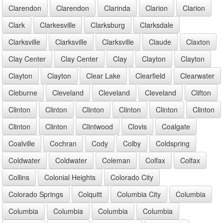
Clarendon
Clarendon
Clarinda
Clarion
Clarion
Clark
Clarkesville
Clarksburg
Clarksdale
Clarksville
Clarksville
Clarksville
Claude
Claxton
Clay Center
Clay Center
Clay
Clayton
Clayton
Clayton
Clayton
Clear Lake
Clearfield
Clearwater
Cleburne
Cleveland
Cleveland
Cleveland
Clifton
Clinton
Clinton
Clinton
Clinton
Clinton
Clinton
Clinton
Clinton
Clintwood
Clovis
Coalgate
Coalville
Cochran
Cody
Colby
Coldspring
Coldwater
Coldwater
Coleman
Colfax
Colfax
Collins
Colonial Heights
Colorado City
Colorado Springs
Colquitt
Columbia City
Columbia
Columbia
Columbia
Columbia
Columbia