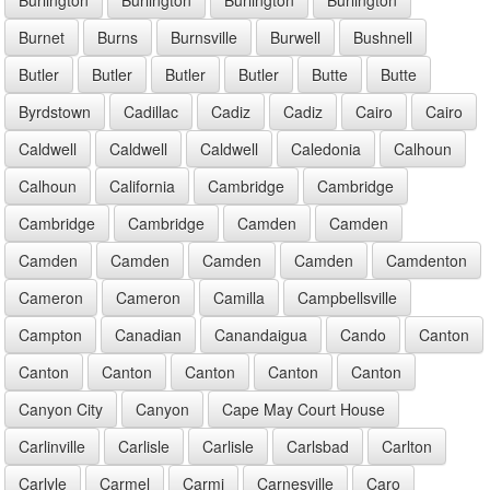
Burnet
Burns
Burnsville
Burwell
Bushnell
Butler
Butler
Butler
Butler
Butte
Butte
Byrdstown
Cadillac
Cadiz
Cadiz
Cairo
Cairo
Caldwell
Caldwell
Caldwell
Caledonia
Calhoun
Calhoun
California
Cambridge
Cambridge
Cambridge
Cambridge
Camden
Camden
Camden
Camden
Camden
Camden
Camdenton
Cameron
Cameron
Camilla
Campbellsville
Campton
Canadian
Canandaigua
Cando
Canton
Canton
Canton
Canton
Canton
Canton
Canyon City
Canyon
Cape May Court House
Carlinville
Carlisle
Carlisle
Carlsbad
Carlton
Carlyle
Carmel
Carmi
Carnesville
Caro