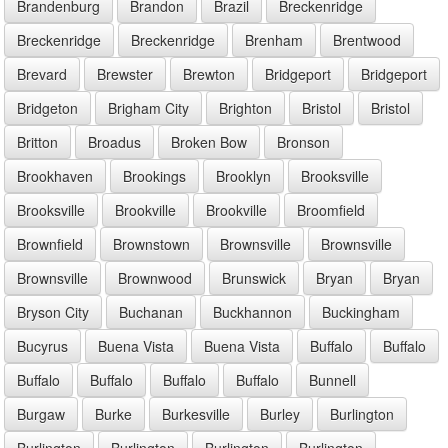
Brandenburg
Brandon
Brazil
Breckenridge
Breckenridge
Breckenridge
Brenham
Brentwood
Brevard
Brewster
Brewton
Bridgeport
Bridgeport
Bridgeton
Brigham City
Brighton
Bristol
Bristol
Britton
Broadus
Broken Bow
Bronson
Brookhaven
Brookings
Brooklyn
Brooksville
Brooksville
Brookville
Brookville
Broomfield
Brownfield
Brownstown
Brownsville
Brownsville
Brownsville
Brownwood
Brunswick
Bryan
Bryan
Bryson City
Buchanan
Buckhannon
Buckingham
Bucyrus
Buena Vista
Buena Vista
Buffalo
Buffalo
Buffalo
Buffalo
Buffalo
Buffalo
Bunnell
Burgaw
Burke
Burkesville
Burley
Burlington
Burlington
Burlington
Burlington
Burlington