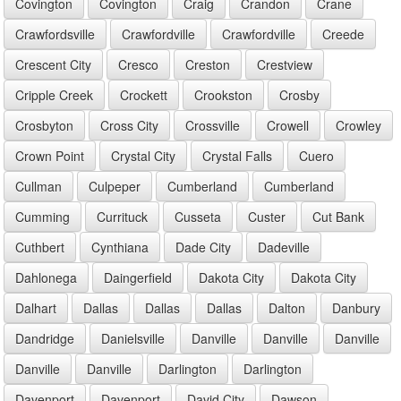
Covington
Covington
Craig
Crandon
Crane
Crawfordsville
Crawfordville
Crawfordville
Creede
Crescent City
Cresco
Creston
Crestview
Cripple Creek
Crockett
Crookston
Crosby
Crosbyton
Cross City
Crossville
Crowell
Crowley
Crown Point
Crystal City
Crystal Falls
Cuero
Cullman
Culpeper
Cumberland
Cumberland
Cumming
Currituck
Cusseta
Custer
Cut Bank
Cuthbert
Cynthiana
Dade City
Dadeville
Dahlonega
Daingerfield
Dakota City
Dakota City
Dalhart
Dallas
Dallas
Dallas
Dalton
Danbury
Dandridge
Danielsville
Danville
Danville
Danville
Danville
Danville
Darlington
Darlington
Davenport
Davenport
David City
Dawson