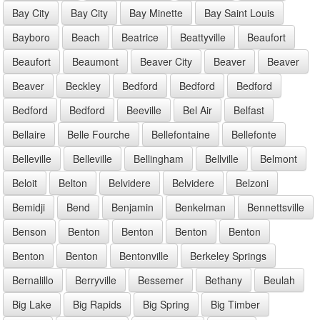
Bay City
Bay City
Bay Minette
Bay Saint Louis
Bayboro
Beach
Beatrice
Beattyville
Beaufort
Beaufort
Beaumont
Beaver City
Beaver
Beaver
Beaver
Beckley
Bedford
Bedford
Bedford
Bedford
Bedford
Beeville
Bel Air
Belfast
Bellaire
Belle Fourche
Bellefontaine
Bellefonte
Belleville
Belleville
Bellingham
Bellville
Belmont
Beloit
Belton
Belvidere
Belvidere
Belzoni
Bemidji
Bend
Benjamin
Benkelman
Bennettsville
Benson
Benton
Benton
Benton
Benton
Benton
Benton
Bentonville
Berkeley Springs
Bernalillo
Berryville
Bessemer
Bethany
Beulah
Big Lake
Big Rapids
Big Spring
Big Timber