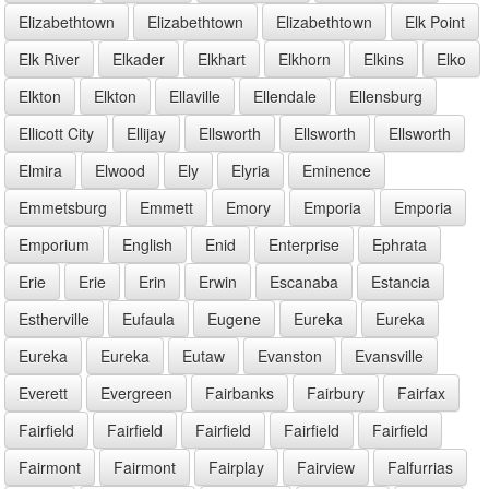
Elizabethtown
Elizabethtown
Elizabethtown
Elk Point
Elk River
Elkader
Elkhart
Elkhorn
Elkins
Elko
Elkton
Elkton
Ellaville
Ellendale
Ellensburg
Ellicott City
Ellijay
Ellsworth
Ellsworth
Ellsworth
Elmira
Elwood
Ely
Elyria
Eminence
Emmetsburg
Emmett
Emory
Emporia
Emporia
Emporium
English
Enid
Enterprise
Ephrata
Erie
Erie
Erin
Erwin
Escanaba
Estancia
Estherville
Eufaula
Eugene
Eureka
Eureka
Eureka
Eureka
Eutaw
Evanston
Evansville
Everett
Evergreen
Fairbanks
Fairbury
Fairfax
Fairfield
Fairfield
Fairfield
Fairfield
Fairfield
Fairmont
Fairmont
Fairplay
Fairview
Falfurrias