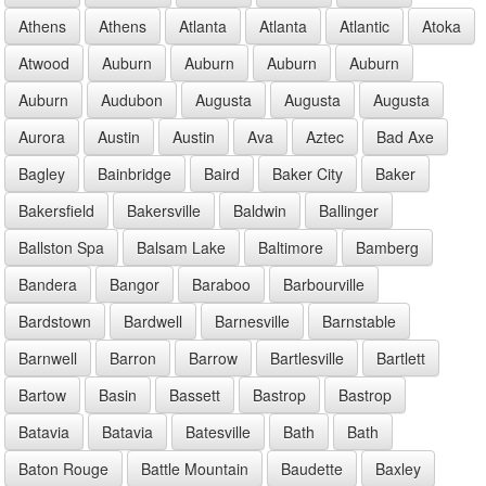
Athens
Athens
Atlanta
Atlanta
Atlantic
Atoka
Atwood
Auburn
Auburn
Auburn
Auburn
Auburn
Audubon
Augusta
Augusta
Augusta
Aurora
Austin
Austin
Ava
Aztec
Bad Axe
Bagley
Bainbridge
Baird
Baker City
Baker
Bakersfield
Bakersville
Baldwin
Ballinger
Ballston Spa
Balsam Lake
Baltimore
Bamberg
Bandera
Bangor
Baraboo
Barbourville
Bardstown
Bardwell
Barnesville
Barnstable
Barnwell
Barron
Barrow
Bartlesville
Bartlett
Bartow
Basin
Bassett
Bastrop
Bastrop
Batavia
Batavia
Batesville
Bath
Bath
Baton Rouge
Battle Mountain
Baudette
Baxley