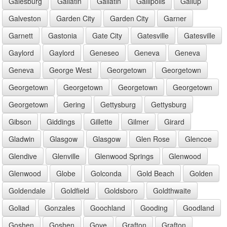
Galesburg
Gallatin
Gallatin
Gallipolis
Gallup
Galveston
Garden City
Garden City
Garner
Garnett
Gastonia
Gate City
Gatesville
Gatesville
Gaylord
Gaylord
Geneseo
Geneva
Geneva
Geneva
George West
Georgetown
Georgetown
Georgetown
Georgetown
Georgetown
Georgetown
Georgetown
Gering
Gettysburg
Gettysburg
Gibson
Giddings
Gillette
Gilmer
Girard
Gladwin
Glasgow
Glasgow
Glen Rose
Glencoe
Glendive
Glenville
Glenwood Springs
Glenwood
Glenwood
Globe
Golconda
Gold Beach
Golden
Goldendale
Goldfield
Goldsboro
Goldthwaite
Goliad
Gonzales
Goochland
Gooding
Goodland
Goshen
Goshen
Gove
Grafton
Grafton