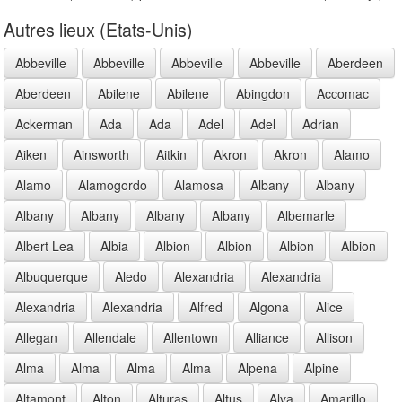
Autres lieux (Etats-Unis)
Abbeville
Abbeville
Abbeville
Abbeville
Aberdeen
Aberdeen
Abilene
Abilene
Abingdon
Accomac
Ackerman
Ada
Ada
Adel
Adel
Adrian
Aiken
Ainsworth
Aitkin
Akron
Akron
Alamo
Alamo
Alamogordo
Alamosa
Albany
Albany
Albany
Albany
Albany
Albany
Albemarle
Albert Lea
Albia
Albion
Albion
Albion
Albion
Albuquerque
Aledo
Alexandria
Alexandria
Alexandria
Alexandria
Alfred
Algona
Alice
Allegan
Allendale
Allentown
Alliance
Allison
Alma
Alma
Alma
Alma
Alpena
Alpine
Altamont
Alton
Alturas
Altus
Alva
Amarillo