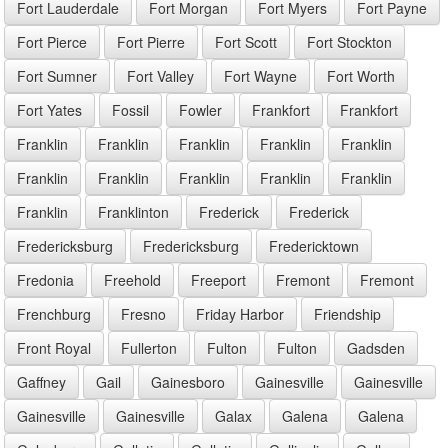
Fort Lauderdale
Fort Morgan
Fort Myers
Fort Payne
Fort Pierce
Fort Pierre
Fort Scott
Fort Stockton
Fort Sumner
Fort Valley
Fort Wayne
Fort Worth
Fort Yates
Fossil
Fowler
Frankfort
Frankfort
Franklin
Franklin
Franklin
Franklin
Franklin
Franklin
Franklin
Franklin
Franklin
Franklin
Franklin
Franklinton
Frederick
Frederick
Fredericksburg
Fredericksburg
Fredericktown
Fredonia
Freehold
Freeport
Fremont
Fremont
Frenchburg
Fresno
Friday Harbor
Friendship
Front Royal
Fullerton
Fulton
Fulton
Gadsden
Gaffney
Gail
Gainesboro
Gainesville
Gainesville
Gainesville
Gainesville
Galax
Galena
Galena