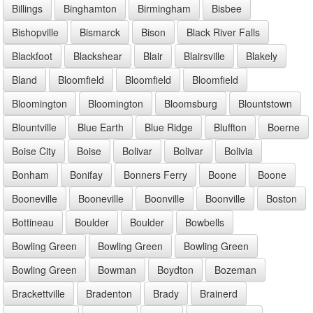
Billings
Binghamton
Birmingham
Bisbee
Bishopville
Bismarck
Bison
Black River Falls
Blackfoot
Blackshear
Blair
Blairsville
Blakely
Bland
Bloomfield
Bloomfield
Bloomfield
Bloomington
Bloomington
Bloomsburg
Blountstown
Blountville
Blue Earth
Blue Ridge
Bluffton
Boerne
Boise City
Boise
Bolivar
Bolivar
Bolivia
Bonham
Bonifay
Bonners Ferry
Boone
Boone
Booneville
Booneville
Boonville
Boonville
Boston
Bottineau
Boulder
Boulder
Bowbells
Bowling Green
Bowling Green
Bowling Green
Bowling Green
Bowman
Boydton
Bozeman
Brackettville
Bradenton
Brady
Brainerd