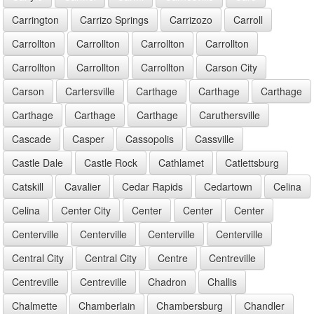
Carrington
Carrizo Springs
Carrizozo
Carroll
Carrollton
Carrollton
Carrollton
Carrollton
Carrollton
Carrollton
Carrollton
Carson City
Carson
Cartersville
Carthage
Carthage
Carthage
Carthage
Carthage
Carthage
Caruthersville
Cascade
Casper
Cassopolis
Cassville
Castle Dale
Castle Rock
Cathlamet
Catlettsburg
Catskill
Cavalier
Cedar Rapids
Cedartown
Celina
Celina
Center City
Center
Center
Center
Centerville
Centerville
Centerville
Centerville
Central City
Central City
Centre
Centreville
Centreville
Centreville
Chadron
Challis
Chalmette
Chamberlain
Chambersburg
Chandler