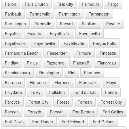
Fallon
Falls Church
Falls City
Falmouth
Fargo
Faribault
Farmerville
Farmington
Farmington
Farmington
Farmville
Farwell
Faulkton
Fayette
Fayette
Fayette
Fayetteville
Fayetteville
Fayetteville
Fayetteville
Fayetteville
Fergus Falls
Fernandina Beach
Fessenden
Fillmore
Fincastle
Findlay
Finley
Fitzgerald
Flagstaff
Flandreau
Flemingsburg
Flemington
Flint
Florence
Florence
Florence
Florence
Floresville
Floyd
Floydada
Foley
Folkston
Fond du Lac
Fonda
Fordyce
Forest City
Forest
Forman
Forrest City
Forsyth
Forsyth
Forsyth
Fort Benton
Fort Collins
Fort Davis
Fort Dodge
Fort Edward
Fort Gaines