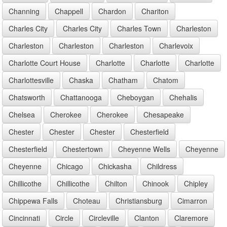
Channing
Chappell
Chardon
Chariton
Charles City
Charles City
Charles Town
Charleston
Charleston
Charleston
Charleston
Charlevoix
Charlotte Court House
Charlotte
Charlotte
Charlotte
Charlottesville
Chaska
Chatham
Chatom
Chatsworth
Chattanooga
Cheboygan
Chehalis
Chelsea
Cherokee
Cherokee
Chesapeake
Chester
Chester
Chester
Chesterfield
Chesterfield
Chestertown
Cheyenne Wells
Cheyenne
Cheyenne
Chicago
Chickasha
Childress
Chillicothe
Chillicothe
Chilton
Chinook
Chipley
Chippewa Falls
Choteau
Christiansburg
Cimarron
Cincinnati
Circle
Circleville
Clanton
Claremore