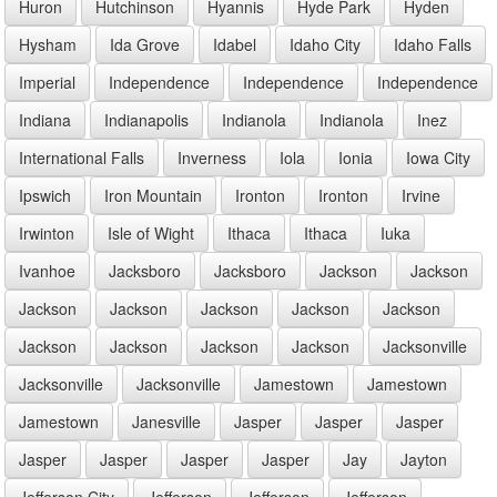
Huron
Hutchinson
Hyannis
Hyde Park
Hyden
Hysham
Ida Grove
Idabel
Idaho City
Idaho Falls
Imperial
Independence
Independence
Independence
Indiana
Indianapolis
Indianola
Indianola
Inez
International Falls
Inverness
Iola
Ionia
Iowa City
Ipswich
Iron Mountain
Ironton
Ironton
Irvine
Irwinton
Isle of Wight
Ithaca
Ithaca
Iuka
Ivanhoe
Jacksboro
Jacksboro
Jackson
Jackson
Jackson
Jackson
Jackson
Jackson
Jackson
Jackson
Jackson
Jackson
Jackson
Jacksonville
Jacksonville
Jacksonville
Jamestown
Jamestown
Jamestown
Janesville
Jasper
Jasper
Jasper
Jasper
Jasper
Jasper
Jasper
Jay
Jayton
Jefferson City
Jefferson
Jefferson
Jefferson