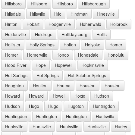
Hillsboro
Hillsboro
Hillsboro
Hillsborough
Hillsdale
Hillsville
Hilo
Hindman
Hinesville
Hinton
Hobart
Hodgenville
Hohenwald
Holbrook
Holdenville
Holdrege
Hollidaysburg
Hollis
Hollister
Holly Springs
Holton
Holyoke
Homer
Homer
Homerville
Hondo
Honesdale
Honolulu
Hood River
Hope
Hopewell
Hopkinsville
Hot Springs
Hot Springs
Hot Sulphur Springs
Houghton
Houlton
Houma
Houston
Houston
Howard
Howard
Howell
Hoxie
Hudson
Hudson
Hugo
Hugo
Hugoton
Huntingdon
Huntingdon
Huntington
Huntington
Huntsville
Huntsville
Huntsville
Huntsville
Huntsville
Hurley