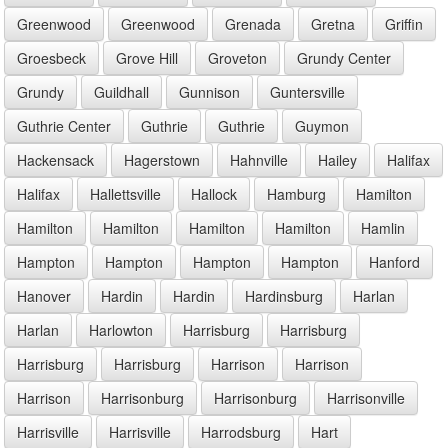
Greenwood
Greenwood
Grenada
Gretna
Griffin
Groesbeck
Grove Hill
Groveton
Grundy Center
Grundy
Guildhall
Gunnison
Guntersville
Guthrie Center
Guthrie
Guthrie
Guymon
Hackensack
Hagerstown
Hahnville
Hailey
Halifax
Halifax
Hallettsville
Hallock
Hamburg
Hamilton
Hamilton
Hamilton
Hamilton
Hamilton
Hamlin
Hampton
Hampton
Hampton
Hampton
Hanford
Hanover
Hardin
Hardin
Hardinsburg
Harlan
Harlan
Harlowton
Harrisburg
Harrisburg
Harrisburg
Harrisburg
Harrison
Harrison
Harrison
Harrisonburg
Harrisonburg
Harrisonville
Harrisville
Harrisville
Harrodsburg
Hart