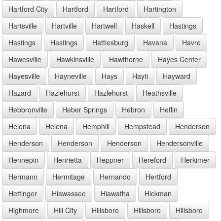
Hartford City
Hartford
Hartford
Hartington
Hartsville
Hartville
Hartwell
Haskell
Hastings
Hastings
Hastings
Hattiesburg
Havana
Havre
Hawesville
Hawkinsville
Hawthorne
Hayes Center
Hayesville
Hayneville
Hays
Hayti
Hayward
Hazard
Hazlehurst
Hazlehurst
Heathsville
Hebbronville
Heber Springs
Hebron
Heflin
Helena
Helena
Hemphill
Hempstead
Henderson
Henderson
Henderson
Henderson
Hendersonville
Hennepin
Henrietta
Heppner
Hereford
Herkimer
Hermann
Hermitage
Hernando
Hertford
Hettinger
Hiawassee
Hiawatha
Hickman
Highmore
Hill City
Hillsboro
Hillsboro
Hillsboro