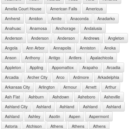
Amelia Court House
American Falls
Americus
Amherst
Amidon
Amite
Anaconda
Anadarko
Anahuac
Anamosa
Anchorage
Andalusia
Anderson
Anderson
Anderson
Andrews
Angleton
Angola
Ann Arbor
Annapolis
Anniston
Anoka
Anson
Anthony
Antigo
Antlers
Apalachicola
Appleton
Appling
Appomattox
Arapaho
Arcadia
Arcadia
Archer City
Arco
Ardmore
Arkadelphia
Arkansas City
Arlington
Armour
Arnett
Arthur
Ash Flat
Ashburn
Ashdown
Asheboro
Asheville
Ashland City
Ashland
Ashland
Ashland
Ashland
Ashland
Ashley
Asotin
Aspen
Aspermont
Astoria
Atchison
Athens
Athens
Athens