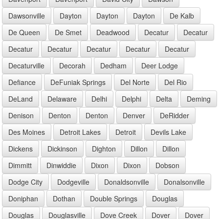
Dawsonville
Dayton
Dayton
Dayton
De Kalb
De Queen
De Smet
Deadwood
Decatur
Decatur
Decatur
Decatur
Decatur
Decatur
Decatur
Decaturville
Decorah
Dedham
Deer Lodge
Defiance
DeFuniak Springs
Del Norte
Del Rio
DeLand
Delaware
Delhi
Delphi
Delta
Deming
Denison
Denton
Denton
Denver
DeRidder
Des Moines
Detroit Lakes
Detroit
Devils Lake
Dickens
Dickinson
Dighton
Dillon
Dillon
Dimmitt
Dinwiddie
Dixon
Dixon
Dobson
Dodge City
Dodgeville
Donaldsonville
Donalsonville
Doniphan
Dothan
Double Springs
Douglas
Douglas
Douglasville
Dove Creek
Dover
Dover