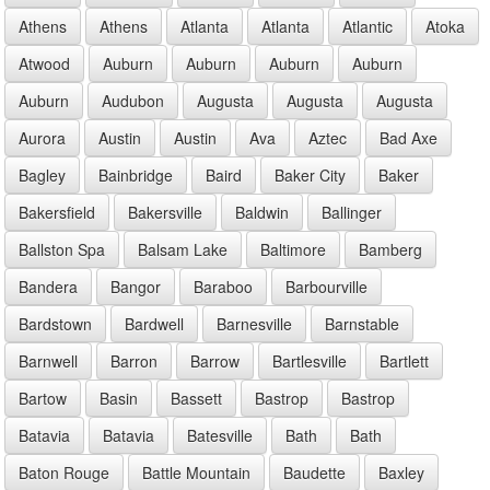
Athens
Athens
Atlanta
Atlanta
Atlantic
Atoka
Atwood
Auburn
Auburn
Auburn
Auburn
Auburn
Audubon
Augusta
Augusta
Augusta
Aurora
Austin
Austin
Ava
Aztec
Bad Axe
Bagley
Bainbridge
Baird
Baker City
Baker
Bakersfield
Bakersville
Baldwin
Ballinger
Ballston Spa
Balsam Lake
Baltimore
Bamberg
Bandera
Bangor
Baraboo
Barbourville
Bardstown
Bardwell
Barnesville
Barnstable
Barnwell
Barron
Barrow
Bartlesville
Bartlett
Bartow
Basin
Bassett
Bastrop
Bastrop
Batavia
Batavia
Batesville
Bath
Bath
Baton Rouge
Battle Mountain
Baudette
Baxley