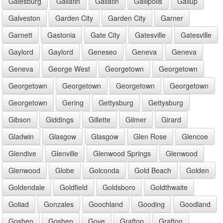
Galesburg
Gallatin
Gallatin
Gallipolis
Gallup
Galveston
Garden City
Garden City
Garner
Garnett
Gastonia
Gate City
Gatesville
Gatesville
Gaylord
Gaylord
Geneseo
Geneva
Geneva
Geneva
George West
Georgetown
Georgetown
Georgetown
Georgetown
Georgetown
Georgetown
Georgetown
Gering
Gettysburg
Gettysburg
Gibson
Giddings
Gillette
Gilmer
Girard
Gladwin
Glasgow
Glasgow
Glen Rose
Glencoe
Glendive
Glenville
Glenwood Springs
Glenwood
Glenwood
Globe
Golconda
Gold Beach
Golden
Goldendale
Goldfield
Goldsboro
Goldthwaite
Goliad
Gonzales
Goochland
Gooding
Goodland
Goshen
Goshen
Gove
Grafton
Grafton