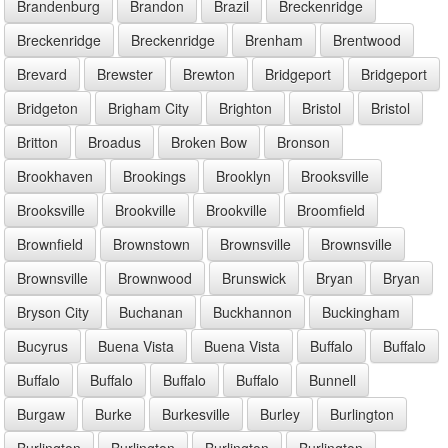
Brandenburg
Brandon
Brazil
Breckenridge
Breckenridge
Breckenridge
Brenham
Brentwood
Brevard
Brewster
Brewton
Bridgeport
Bridgeport
Bridgeton
Brigham City
Brighton
Bristol
Bristol
Britton
Broadus
Broken Bow
Bronson
Brookhaven
Brookings
Brooklyn
Brooksville
Brooksville
Brookville
Brookville
Broomfield
Brownfield
Brownstown
Brownsville
Brownsville
Brownsville
Brownwood
Brunswick
Bryan
Bryan
Bryson City
Buchanan
Buckhannon
Buckingham
Bucyrus
Buena Vista
Buena Vista
Buffalo
Buffalo
Buffalo
Buffalo
Buffalo
Buffalo
Bunnell
Burgaw
Burke
Burkesville
Burley
Burlington
Burlington
Burlington
Burlington
Burlington