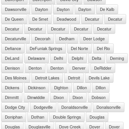
Dawsonville
Dayton
Dayton
Dayton
De Kalb
De Queen
De Smet
Deadwood
Decatur
Decatur
Decatur
Decatur
Decatur
Decatur
Decatur
Decaturville
Decorah
Dedham
Deer Lodge
Defiance
DeFuniak Springs
Del Norte
Del Rio
DeLand
Delaware
Delhi
Delphi
Delta
Deming
Denison
Denton
Denton
Denver
DeRidder
Des Moines
Detroit Lakes
Detroit
Devils Lake
Dickens
Dickinson
Dighton
Dillon
Dillon
Dimmitt
Dinwiddie
Dixon
Dixon
Dobson
Dodge City
Dodgeville
Donaldsonville
Donalsonville
Doniphan
Dothan
Double Springs
Douglas
Douglas
Douglasville
Dove Creek
Dover
Dover