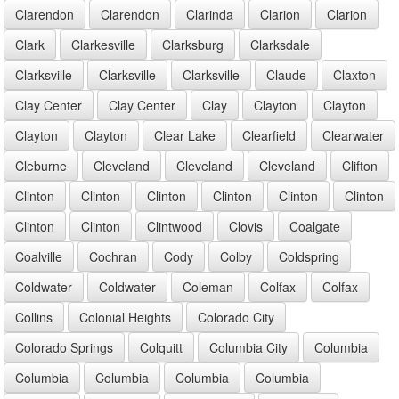
Clarendon
Clarendon
Clarinda
Clarion
Clarion
Clark
Clarkesville
Clarksburg
Clarksdale
Clarksville
Clarksville
Clarksville
Claude
Claxton
Clay Center
Clay Center
Clay
Clayton
Clayton
Clayton
Clayton
Clear Lake
Clearfield
Clearwater
Cleburne
Cleveland
Cleveland
Cleveland
Clifton
Clinton
Clinton
Clinton
Clinton
Clinton
Clinton
Clinton
Clinton
Clintwood
Clovis
Coalgate
Coalville
Cochran
Cody
Colby
Coldspring
Coldwater
Coldwater
Coleman
Colfax
Colfax
Collins
Colonial Heights
Colorado City
Colorado Springs
Colquitt
Columbia City
Columbia
Columbia
Columbia
Columbia
Columbia