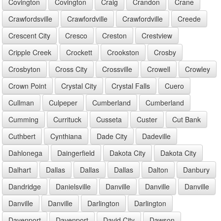
Covington
Covington
Craig
Crandon
Crane
Crawfordsville
Crawfordville
Crawfordville
Creede
Crescent City
Cresco
Creston
Crestview
Cripple Creek
Crockett
Crookston
Crosby
Crosbyton
Cross City
Crossville
Crowell
Crowley
Crown Point
Crystal City
Crystal Falls
Cuero
Cullman
Culpeper
Cumberland
Cumberland
Cumming
Currituck
Cusseta
Custer
Cut Bank
Cuthbert
Cynthiana
Dade City
Dadeville
Dahlonega
Daingerfield
Dakota City
Dakota City
Dalhart
Dallas
Dallas
Dallas
Dalton
Danbury
Dandridge
Danielsville
Danville
Danville
Danville
Danville
Danville
Darlington
Darlington
Davenport
Davenport
David City
Dawson