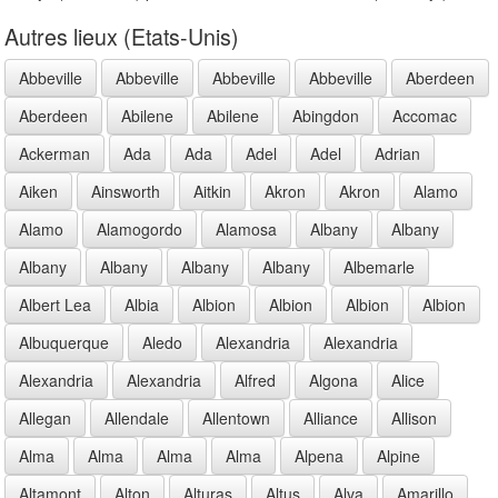
Autres lieux (Etats-Unis)
Abbeville
Abbeville
Abbeville
Abbeville
Aberdeen
Aberdeen
Abilene
Abilene
Abingdon
Accomac
Ackerman
Ada
Ada
Adel
Adel
Adrian
Aiken
Ainsworth
Aitkin
Akron
Akron
Alamo
Alamo
Alamogordo
Alamosa
Albany
Albany
Albany
Albany
Albany
Albany
Albemarle
Albert Lea
Albia
Albion
Albion
Albion
Albion
Albuquerque
Aledo
Alexandria
Alexandria
Alexandria
Alexandria
Alfred
Algona
Alice
Allegan
Allendale
Allentown
Alliance
Allison
Alma
Alma
Alma
Alma
Alpena
Alpine
Altamont
Alton
Alturas
Altus
Alva
Amarillo