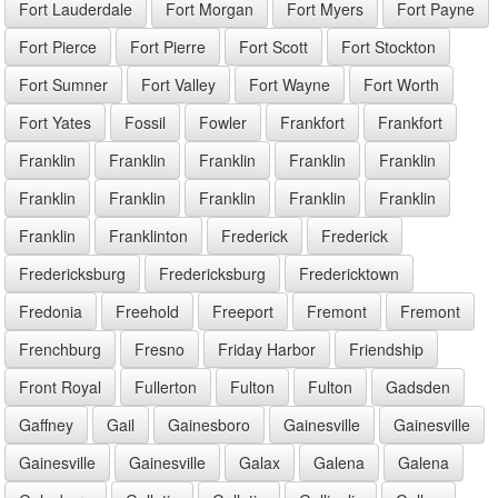
Fort Lauderdale
Fort Morgan
Fort Myers
Fort Payne
Fort Pierce
Fort Pierre
Fort Scott
Fort Stockton
Fort Sumner
Fort Valley
Fort Wayne
Fort Worth
Fort Yates
Fossil
Fowler
Frankfort
Frankfort
Franklin
Franklin
Franklin
Franklin
Franklin
Franklin
Franklin
Franklin
Franklin
Franklin
Franklin
Franklinton
Frederick
Frederick
Fredericksburg
Fredericksburg
Fredericktown
Fredonia
Freehold
Freeport
Fremont
Fremont
Frenchburg
Fresno
Friday Harbor
Friendship
Front Royal
Fullerton
Fulton
Fulton
Gadsden
Gaffney
Gail
Gainesboro
Gainesville
Gainesville
Gainesville
Gainesville
Galax
Galena
Galena