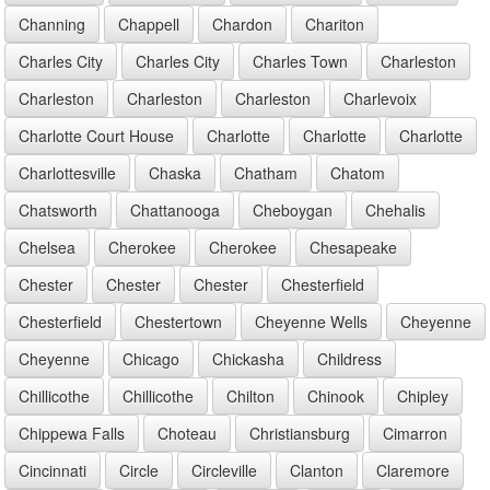
Channing
Chappell
Chardon
Chariton
Charles City
Charles City
Charles Town
Charleston
Charleston
Charleston
Charleston
Charlevoix
Charlotte Court House
Charlotte
Charlotte
Charlotte
Charlottesville
Chaska
Chatham
Chatom
Chatsworth
Chattanooga
Cheboygan
Chehalis
Chelsea
Cherokee
Cherokee
Chesapeake
Chester
Chester
Chester
Chesterfield
Chesterfield
Chestertown
Cheyenne Wells
Cheyenne
Cheyenne
Chicago
Chickasha
Childress
Chillicothe
Chillicothe
Chilton
Chinook
Chipley
Chippewa Falls
Choteau
Christiansburg
Cimarron
Cincinnati
Circle
Circleville
Clanton
Claremore