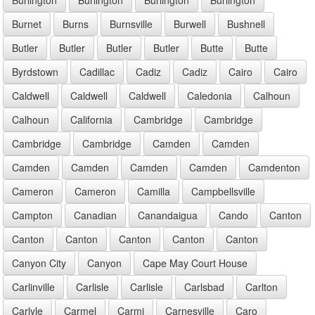
Burnet
Burns
Burnsville
Burwell
Bushnell
Butler
Butler
Butler
Butler
Butte
Butte
Byrdstown
Cadillac
Cadiz
Cadiz
Cairo
Cairo
Caldwell
Caldwell
Caldwell
Caledonia
Calhoun
Calhoun
California
Cambridge
Cambridge
Cambridge
Cambridge
Camden
Camden
Camden
Camden
Camden
Camden
Camdenton
Cameron
Cameron
Camilla
Campbellsville
Campton
Canadian
Canandaigua
Cando
Canton
Canton
Canton
Canton
Canton
Canton
Canyon City
Canyon
Cape May Court House
Carlinville
Carlisle
Carlisle
Carlsbad
Carlton
Carlyle
Carmel
Carmi
Carnesville
Caro