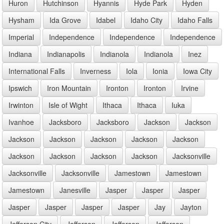
Huron
Hutchinson
Hyannis
Hyde Park
Hyden
Hysham
Ida Grove
Idabel
Idaho City
Idaho Falls
Imperial
Independence
Independence
Independence
Indiana
Indianapolis
Indianola
Indianola
Inez
International Falls
Inverness
Iola
Ionia
Iowa City
Ipswich
Iron Mountain
Ironton
Ironton
Irvine
Irwinton
Isle of Wight
Ithaca
Ithaca
Iuka
Ivanhoe
Jacksboro
Jacksboro
Jackson
Jackson
Jackson
Jackson
Jackson
Jackson
Jackson
Jackson
Jackson
Jackson
Jackson
Jacksonville
Jacksonville
Jacksonville
Jamestown
Jamestown
Jamestown
Janesville
Jasper
Jasper
Jasper
Jasper
Jasper
Jasper
Jasper
Jay
Jayton
Jefferson City
Jefferson
Jefferson
Jefferson