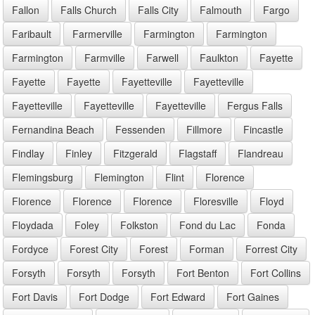
Fallon
Falls Church
Falls City
Falmouth
Fargo
Faribault
Farmerville
Farmington
Farmington
Farmington
Farmville
Farwell
Faulkton
Fayette
Fayette
Fayette
Fayetteville
Fayetteville
Fayetteville
Fayetteville
Fayetteville
Fergus Falls
Fernandina Beach
Fessenden
Fillmore
Fincastle
Findlay
Finley
Fitzgerald
Flagstaff
Flandreau
Flemingsburg
Flemington
Flint
Florence
Florence
Florence
Florence
Floresville
Floyd
Floydada
Foley
Folkston
Fond du Lac
Fonda
Fordyce
Forest City
Forest
Forman
Forrest City
Forsyth
Forsyth
Forsyth
Fort Benton
Fort Collins
Fort Davis
Fort Dodge
Fort Edward
Fort Gaines