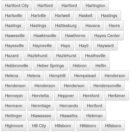
Hartford City
Hartford
Hartford
Hartington
Hartsville
Hartville
Hartwell
Haskell
Hastings
Hastings
Hastings
Hattiesburg
Havana
Havre
Hawesville
Hawkinsville
Hawthorne
Hayes Center
Hayesville
Hayneville
Hays
Hayti
Hayward
Hazard
Hazlehurst
Hazlehurst
Heathsville
Hebbronville
Heber Springs
Hebron
Heflin
Helena
Helena
Hemphill
Hempstead
Henderson
Henderson
Henderson
Henderson
Hendersonville
Hennepin
Henrietta
Heppner
Hereford
Herkimer
Hermann
Hermitage
Hernando
Hertford
Hettinger
Hiawassee
Hiawatha
Hickman
Highmore
Hill City
Hillsboro
Hillsboro
Hillsboro