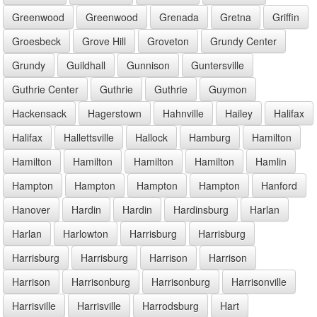
Greenwood
Greenwood
Grenada
Gretna
Griffin
Groesbeck
Grove Hill
Groveton
Grundy Center
Grundy
Guildhall
Gunnison
Guntersville
Guthrie Center
Guthrie
Guthrie
Guymon
Hackensack
Hagerstown
Hahnville
Hailey
Halifax
Halifax
Hallettsville
Hallock
Hamburg
Hamilton
Hamilton
Hamilton
Hamilton
Hamilton
Hamlin
Hampton
Hampton
Hampton
Hampton
Hanford
Hanover
Hardin
Hardin
Hardinsburg
Harlan
Harlan
Harlowton
Harrisburg
Harrisburg
Harrisburg
Harrisburg
Harrison
Harrison
Harrison
Harrisonburg
Harrisonburg
Harrisonville
Harrisville
Harrisville
Harrodsburg
Hart