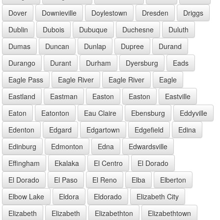
Dover
Downieville
Doylestown
Dresden
Driggs
Dublin
Dubois
Dubuque
Duchesne
Duluth
Dumas
Duncan
Dunlap
Dupree
Durand
Durango
Durant
Durham
Dyersburg
Eads
Eagle Pass
Eagle River
Eagle River
Eagle
Eastland
Eastman
Easton
Easton
Eastville
Eaton
Eatonton
Eau Claire
Ebensburg
Eddyville
Edenton
Edgard
Edgartown
Edgefield
Edina
Edinburg
Edmonton
Edna
Edwardsville
Effingham
Ekalaka
El Centro
El Dorado
El Dorado
El Paso
El Reno
Elba
Elberton
Elbow Lake
Eldora
Eldorado
Elizabeth City
Elizabeth
Elizabeth
Elizabethton
Elizabethtown