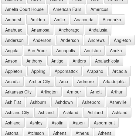
Amelia Court House
American Falls
Americus
Amherst
Amidon
Amite
Anaconda
Anadarko
Anahuac
Anamosa
Anchorage
Andalusia
Anderson
Anderson
Anderson
Andrews
Angleton
Angola
Ann Arbor
Annapolis
Anniston
Anoka
Anson
Anthony
Antigo
Antlers
Apalachicola
Appleton
Appling
Appomattox
Arapaho
Arcadia
Arcadia
Archer City
Arco
Ardmore
Arkadelphia
Arkansas City
Arlington
Armour
Arnett
Arthur
Ash Flat
Ashburn
Ashdown
Asheboro
Asheville
Ashland City
Ashland
Ashland
Ashland
Ashland
Ashland
Ashley
Asotin
Aspen
Aspermont
Astoria
Atchison
Athens
Athens
Athens