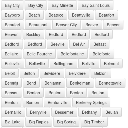
Bay City
Bay City
Bay Minette
Bay Saint Louis
Bayboro
Beach
Beatrice
Beattyville
Beaufort
Beaufort
Beaumont
Beaver City
Beaver
Beaver
Beaver
Beckley
Bedford
Bedford
Bedford
Bedford
Bedford
Beeville
Bel Air
Belfast
Bellaire
Belle Fourche
Bellefontaine
Bellefonte
Belleville
Belleville
Bellingham
Bellville
Belmont
Beloit
Belton
Belvidere
Belvidere
Belzoni
Bemidji
Bend
Benjamin
Benkelman
Bennettsville
Benson
Benton
Benton
Benton
Benton
Benton
Benton
Bentonville
Berkeley Springs
Bernalillo
Berryville
Bessemer
Bethany
Beulah
Big Lake
Big Rapids
Big Spring
Big Timber