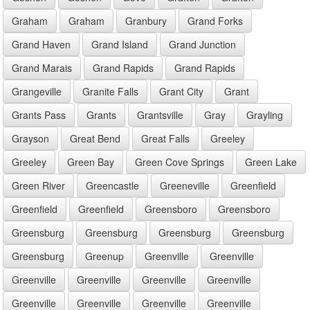
Graham
Graham
Granbury
Grand Forks
Grand Haven
Grand Island
Grand Junction
Grand Marais
Grand Rapids
Grand Rapids
Grangeville
Granite Falls
Grant City
Grant
Grants Pass
Grants
Grantsville
Gray
Grayling
Grayson
Great Bend
Great Falls
Greeley
Greeley
Green Bay
Green Cove Springs
Green Lake
Green River
Greencastle
Greeneville
Greenfield
Greenfield
Greenfield
Greensboro
Greensboro
Greensburg
Greensburg
Greensburg
Greensburg
Greensburg
Greenup
Greenville
Greenville
Greenville
Greenville
Greenville
Greenville
Greenville
Greenville
Greenville
Greenville