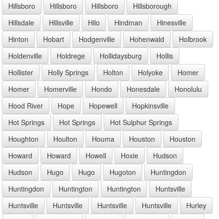
Hillsboro
Hillsboro
Hillsboro
Hillsborough
Hillsdale
Hillsville
Hilo
Hindman
Hinesville
Hinton
Hobart
Hodgenville
Hohenwald
Holbrook
Holdenville
Holdrege
Hollidaysburg
Hollis
Hollister
Holly Springs
Holton
Holyoke
Homer
Homer
Homerville
Hondo
Honesdale
Honolulu
Hood River
Hope
Hopewell
Hopkinsville
Hot Springs
Hot Springs
Hot Sulphur Springs
Houghton
Houlton
Houma
Houston
Houston
Howard
Howard
Howell
Hoxie
Hudson
Hudson
Hugo
Hugo
Hugoton
Huntingdon
Huntingdon
Huntington
Huntington
Huntsville
Huntsville
Huntsville
Huntsville
Huntsville
Hurley