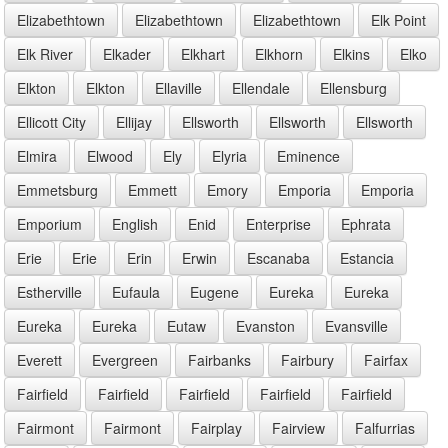
Elizabethtown
Elizabethtown
Elizabethtown
Elk Point
Elk River
Elkader
Elkhart
Elkhorn
Elkins
Elko
Elkton
Elkton
Ellaville
Ellendale
Ellensburg
Ellicott City
Ellijay
Ellsworth
Ellsworth
Ellsworth
Elmira
Elwood
Ely
Elyria
Eminence
Emmetsburg
Emmett
Emory
Emporia
Emporia
Emporium
English
Enid
Enterprise
Ephrata
Erie
Erie
Erin
Erwin
Escanaba
Estancia
Estherville
Eufaula
Eugene
Eureka
Eureka
Eureka
Eureka
Eutaw
Evanston
Evansville
Everett
Evergreen
Fairbanks
Fairbury
Fairfax
Fairfield
Fairfield
Fairfield
Fairfield
Fairfield
Fairmont
Fairmont
Fairplay
Fairview
Falfurrias