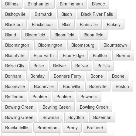
Billings
Binghamton
Birmingham
Bisbee
Bishopville
Bismarck
Bison
Black River Falls
Blackfoot
Blackshear
Blair
Blairsville
Blakely
Bland
Bloomfield
Bloomfield
Bloomfield
Bloomington
Bloomington
Bloomsburg
Blountstown
Blountville
Blue Earth
Blue Ridge
Bluffton
Boerne
Boise City
Boise
Bolivar
Bolivar
Bolivia
Bonham
Bonifay
Bonners Ferry
Boone
Boone
Booneville
Booneville
Boonville
Boonville
Boston
Bottineau
Boulder
Boulder
Bowbells
Bowling Green
Bowling Green
Bowling Green
Bowling Green
Bowman
Boydton
Bozeman
Brackettville
Bradenton
Brady
Brainerd