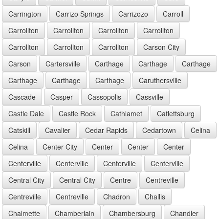
Carrington
Carrizo Springs
Carrizozo
Carroll
Carrollton
Carrollton
Carrollton
Carrollton
Carrollton
Carrollton
Carrollton
Carson City
Carson
Cartersville
Carthage
Carthage
Carthage
Carthage
Carthage
Carthage
Caruthersville
Cascade
Casper
Cassopolis
Cassville
Castle Dale
Castle Rock
Cathlamet
Catlettsburg
Catskill
Cavalier
Cedar Rapids
Cedartown
Celina
Celina
Center City
Center
Center
Center
Centerville
Centerville
Centerville
Centerville
Central City
Central City
Centre
Centreville
Centreville
Centreville
Chadron
Challis
Chalmette
Chamberlain
Chambersburg
Chandler