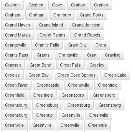
Goshen
Goshen
Gove
Grafton
Grafton
Graham
Graham
Granbury
Grand Forks
Grand Haven
Grand Island
Grand Junction
Grand Marais
Grand Rapids
Grand Rapids
Grangeville
Granite Falls
Grant City
Grant
Grants Pass
Grants
Grantsville
Gray
Grayling
Grayson
Great Bend
Great Falls
Greeley
Greeley
Green Bay
Green Cove Springs
Green Lake
Green River
Greencastle
Greeneville
Greenfield
Greenfield
Greenfield
Greensboro
Greensboro
Greensburg
Greensburg
Greensburg
Greensburg
Greensburg
Greenup
Greenville
Greenville
Greenville
Greenville
Greenville
Greenville