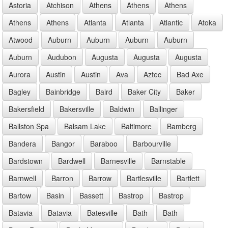
Astoria
Atchison
Athens
Athens
Athens
Athens
Athens
Atlanta
Atlanta
Atlantic
Atoka
Atwood
Auburn
Auburn
Auburn
Auburn
Auburn
Audubon
Augusta
Augusta
Augusta
Aurora
Austin
Austin
Ava
Aztec
Bad Axe
Bagley
Bainbridge
Baird
Baker City
Baker
Bakersfield
Bakersville
Baldwin
Ballinger
Ballston Spa
Balsam Lake
Baltimore
Bamberg
Bandera
Bangor
Baraboo
Barbourville
Bardstown
Bardwell
Barnesville
Barnstable
Barnwell
Barron
Barrow
Bartlesville
Bartlett
Bartow
Basin
Bassett
Bastrop
Bastrop
Batavia
Batavia
Batesville
Bath
Bath