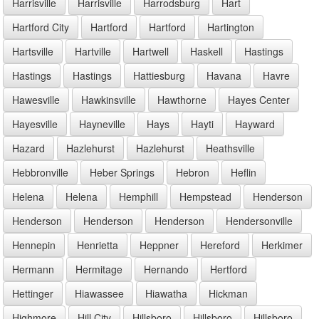
Harrisville
Harrisville
Harrodsburg
Hart
Hartford City
Hartford
Hartford
Hartington
Hartsville
Hartville
Hartwell
Haskell
Hastings
Hastings
Hastings
Hattiesburg
Havana
Havre
Hawesville
Hawkinsville
Hawthorne
Hayes Center
Hayesville
Hayneville
Hays
Hayti
Hayward
Hazard
Hazlehurst
Hazlehurst
Heathsville
Hebbronville
Heber Springs
Hebron
Heflin
Helena
Helena
Hemphill
Hempstead
Henderson
Henderson
Henderson
Henderson
Hendersonville
Hennepin
Henrietta
Heppner
Hereford
Herkimer
Hermann
Hermitage
Hernando
Hertford
Hettinger
Hiawassee
Hiawatha
Hickman
Highmore
Hill City
Hillsboro
Hillsboro
Hillsboro