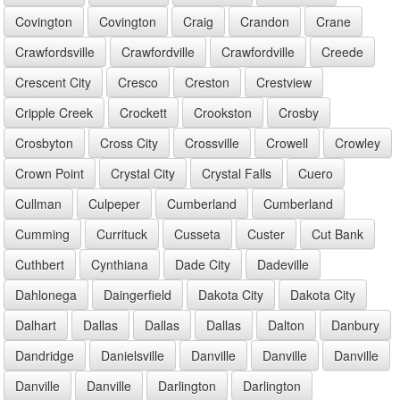
Covington
Covington
Craig
Crandon
Crane
Crawfordsville
Crawfordville
Crawfordville
Creede
Crescent City
Cresco
Creston
Crestview
Cripple Creek
Crockett
Crookston
Crosby
Crosbyton
Cross City
Crossville
Crowell
Crowley
Crown Point
Crystal City
Crystal Falls
Cuero
Cullman
Culpeper
Cumberland
Cumberland
Cumming
Currituck
Cusseta
Custer
Cut Bank
Cuthbert
Cynthiana
Dade City
Dadeville
Dahlonega
Daingerfield
Dakota City
Dakota City
Dalhart
Dallas
Dallas
Dallas
Dalton
Danbury
Dandridge
Danielsville
Danville
Danville
Danville
Danville
Danville
Darlington
Darlington