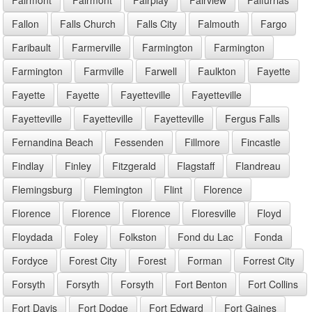
Fallon
Falls Church
Falls City
Falmouth
Fargo
Faribault
Farmerville
Farmington
Farmington
Farmington
Farmville
Farwell
Faulkton
Fayette
Fayette
Fayette
Fayetteville
Fayetteville
Fayetteville
Fayetteville
Fayetteville
Fergus Falls
Fernandina Beach
Fessenden
Fillmore
Fincastle
Findlay
Finley
Fitzgerald
Flagstaff
Flandreau
Flemingsburg
Flemington
Flint
Florence
Florence
Florence
Florence
Floresville
Floyd
Floydada
Foley
Folkston
Fond du Lac
Fonda
Fordyce
Forest City
Forest
Forman
Forrest City
Forsyth
Forsyth
Forsyth
Fort Benton
Fort Collins
Fort Davis
Fort Dodge
Fort Edward
Fort Gaines