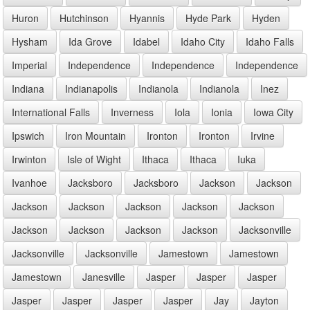
Huron
Hutchinson
Hyannis
Hyde Park
Hyden
Hysham
Ida Grove
Idabel
Idaho City
Idaho Falls
Imperial
Independence
Independence
Independence
Indiana
Indianapolis
Indianola
Indianola
Inez
International Falls
Inverness
Iola
Ionia
Iowa City
Ipswich
Iron Mountain
Ironton
Ironton
Irvine
Irwinton
Isle of Wight
Ithaca
Ithaca
Iuka
Ivanhoe
Jacksboro
Jacksboro
Jackson
Jackson
Jackson
Jackson
Jackson
Jackson
Jackson
Jackson
Jackson
Jackson
Jackson
Jacksonville
Jacksonville
Jacksonville
Jamestown
Jamestown
Jamestown
Janesville
Jasper
Jasper
Jasper
Jasper
Jasper
Jasper
Jasper
Jay
Jayton