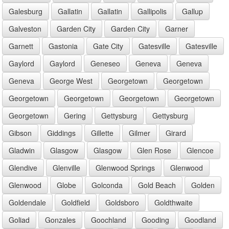
Galesburg
Gallatin
Gallatin
Gallipolis
Gallup
Galveston
Garden City
Garden City
Garner
Garnett
Gastonia
Gate City
Gatesville
Gatesville
Gaylord
Gaylord
Geneseo
Geneva
Geneva
Geneva
George West
Georgetown
Georgetown
Georgetown
Georgetown
Georgetown
Georgetown
Georgetown
Gering
Gettysburg
Gettysburg
Gibson
Giddings
Gillette
Gilmer
Girard
Gladwin
Glasgow
Glasgow
Glen Rose
Glencoe
Glendive
Glenville
Glenwood Springs
Glenwood
Glenwood
Globe
Golconda
Gold Beach
Golden
Goldendale
Goldfield
Goldsboro
Goldthwaite
Goliad
Gonzales
Goochland
Gooding
Goodland