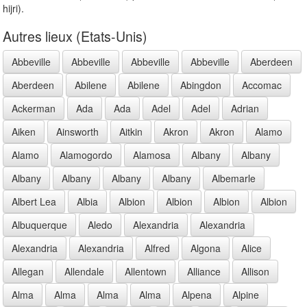
hijri).
Autres lieux (Etats-Unis)
Abbeville
Abbeville
Abbeville
Abbeville
Aberdeen
Aberdeen
Abilene
Abilene
Abingdon
Accomac
Ackerman
Ada
Ada
Adel
Adel
Adrian
Aiken
Ainsworth
Aitkin
Akron
Akron
Alamo
Alamo
Alamogordo
Alamosa
Albany
Albany
Albany
Albany
Albany
Albany
Albemarle
Albert Lea
Albia
Albion
Albion
Albion
Albion
Albuquerque
Aledo
Alexandria
Alexandria
Alexandria
Alexandria
Alfred
Algona
Alice
Allegan
Allendale
Allentown
Alliance
Allison
Alma
Alma
Alma
Alma
Alpena
Alpine