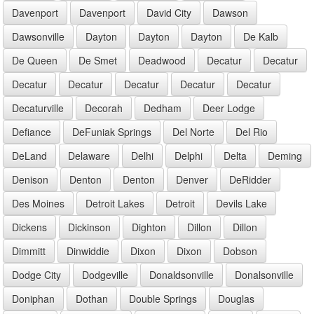
Davenport
Davenport
David City
Dawson
Dawsonville
Dayton
Dayton
Dayton
De Kalb
De Queen
De Smet
Deadwood
Decatur
Decatur
Decatur
Decatur
Decatur
Decatur
Decatur
Decaturville
Decorah
Dedham
Deer Lodge
Defiance
DeFuniak Springs
Del Norte
Del Rio
DeLand
Delaware
Delhi
Delphi
Delta
Deming
Denison
Denton
Denton
Denver
DeRidder
Des Moines
Detroit Lakes
Detroit
Devils Lake
Dickens
Dickinson
Dighton
Dillon
Dillon
Dimmitt
Dinwiddie
Dixon
Dixon
Dobson
Dodge City
Dodgeville
Donaldsonville
Donalsonville
Doniphan
Dothan
Double Springs
Douglas