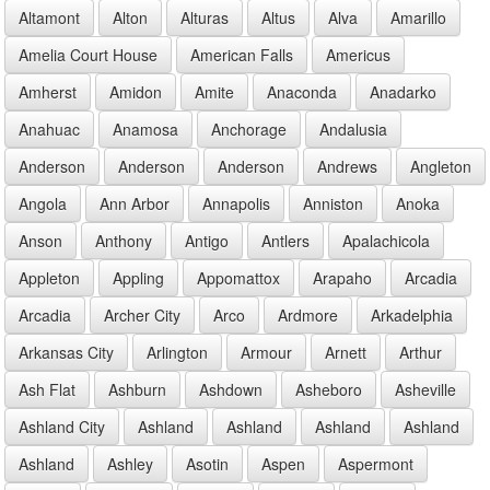
Altamont
Alton
Alturas
Altus
Alva
Amarillo
Amelia Court House
American Falls
Americus
Amherst
Amidon
Amite
Anaconda
Anadarko
Anahuac
Anamosa
Anchorage
Andalusia
Anderson
Anderson
Anderson
Andrews
Angleton
Angola
Ann Arbor
Annapolis
Anniston
Anoka
Anson
Anthony
Antigo
Antlers
Apalachicola
Appleton
Appling
Appomattox
Arapaho
Arcadia
Arcadia
Archer City
Arco
Ardmore
Arkadelphia
Arkansas City
Arlington
Armour
Arnett
Arthur
Ash Flat
Ashburn
Ashdown
Asheboro
Asheville
Ashland City
Ashland
Ashland
Ashland
Ashland
Ashland
Ashley
Asotin
Aspen
Aspermont