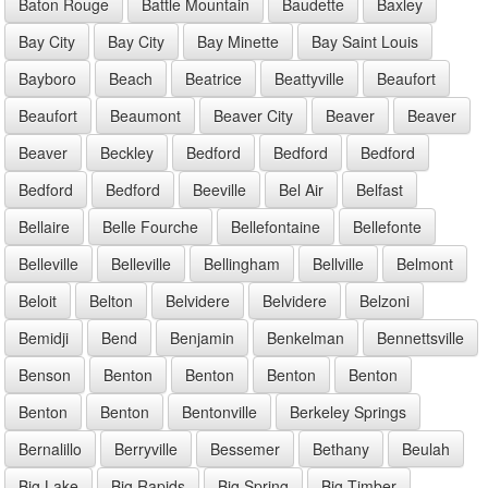
Baton Rouge
Battle Mountain
Baudette
Baxley
Bay City
Bay City
Bay Minette
Bay Saint Louis
Bayboro
Beach
Beatrice
Beattyville
Beaufort
Beaufort
Beaumont
Beaver City
Beaver
Beaver
Beaver
Beckley
Bedford
Bedford
Bedford
Bedford
Bedford
Beeville
Bel Air
Belfast
Bellaire
Belle Fourche
Bellefontaine
Bellefonte
Belleville
Belleville
Bellingham
Bellville
Belmont
Beloit
Belton
Belvidere
Belvidere
Belzoni
Bemidji
Bend
Benjamin
Benkelman
Bennettsville
Benson
Benton
Benton
Benton
Benton
Benton
Benton
Bentonville
Berkeley Springs
Bernalillo
Berryville
Bessemer
Bethany
Beulah
Big Lake
Big Rapids
Big Spring
Big Timber