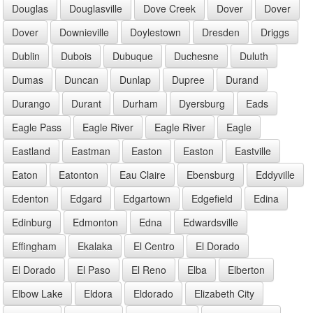
Douglas
Douglasville
Dove Creek
Dover
Dover
Dover
Downieville
Doylestown
Dresden
Driggs
Dublin
Dubois
Dubuque
Duchesne
Duluth
Dumas
Duncan
Dunlap
Dupree
Durand
Durango
Durant
Durham
Dyersburg
Eads
Eagle Pass
Eagle River
Eagle River
Eagle
Eastland
Eastman
Easton
Easton
Eastville
Eaton
Eatonton
Eau Claire
Ebensburg
Eddyville
Edenton
Edgard
Edgartown
Edgefield
Edina
Edinburg
Edmonton
Edna
Edwardsville
Effingham
Ekalaka
El Centro
El Dorado
El Dorado
El Paso
El Reno
Elba
Elberton
Elbow Lake
Eldora
Eldorado
Elizabeth City