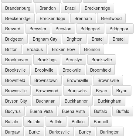
Brandenburg
Brandon
Brazil
Breckenridge
Breckenridge
Breckenridge
Brenham
Brentwood
Brevard
Brewster
Brewton
Bridgeport
Bridgeport
Bridgeton
Brigham City
Brighton
Bristol
Bristol
Britton
Broadus
Broken Bow
Bronson
Brookhaven
Brookings
Brooklyn
Brooksville
Brooksville
Brookville
Brookville
Broomfield
Brownfield
Brownstown
Brownsville
Brownsville
Brownsville
Brownwood
Brunswick
Bryan
Bryan
Bryson City
Buchanan
Buckhannon
Buckingham
Bucyrus
Buena Vista
Buena Vista
Buffalo
Buffalo
Buffalo
Buffalo
Buffalo
Buffalo
Bunnell
Burgaw
Burke
Burkesville
Burley
Burlington