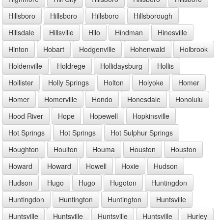
Hillsboro
Hillsboro
Hillsboro
Hillsborough
Hillsdale
Hillsville
Hilo
Hindman
Hinesville
Hinton
Hobart
Hodgenville
Hohenwald
Holbrook
Holdenville
Holdrege
Hollidaysburg
Hollis
Hollister
Holly Springs
Holton
Holyoke
Homer
Homer
Homerville
Hondo
Honesdale
Honolulu
Hood River
Hope
Hopewell
Hopkinsville
Hot Springs
Hot Springs
Hot Sulphur Springs
Houghton
Houlton
Houma
Houston
Houston
Howard
Howard
Howell
Hoxie
Hudson
Hudson
Hugo
Hugo
Hugoton
Huntingdon
Huntingdon
Huntington
Huntington
Huntsville
Huntsville
Huntsville
Huntsville
Huntsville
Hurley