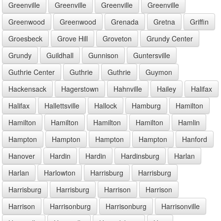
Greenville
Greenville
Greenville
Greenville
Greenwood
Greenwood
Grenada
Gretna
Griffin
Groesbeck
Grove Hill
Groveton
Grundy Center
Grundy
Guildhall
Gunnison
Guntersville
Guthrie Center
Guthrie
Guthrie
Guymon
Hackensack
Hagerstown
Hahnville
Hailey
Halifax
Halifax
Hallettsville
Hallock
Hamburg
Hamilton
Hamilton
Hamilton
Hamilton
Hamilton
Hamlin
Hampton
Hampton
Hampton
Hampton
Hanford
Hanover
Hardin
Hardin
Hardinsburg
Harlan
Harlan
Harlowton
Harrisburg
Harrisburg
Harrisburg
Harrisburg
Harrison
Harrison
Harrison
Harrisonburg
Harrisonburg
Harrisonville