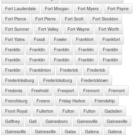
Fort Lauderdale
Fort Morgan
Fort Myers
Fort Payne
Fort Pierce
Fort Pierre
Fort Scott
Fort Stockton
Fort Sumner
Fort Valley
Fort Wayne
Fort Worth
Fort Yates
Fossil
Fowler
Frankfort
Frankfort
Franklin
Franklin
Franklin
Franklin
Franklin
Franklin
Franklin
Franklin
Franklin
Franklin
Franklin
Franklinton
Frederick
Frederick
Fredericksburg
Fredericksburg
Fredericktown
Fredonia
Freehold
Freeport
Fremont
Fremont
Frenchburg
Fresno
Friday Harbor
Friendship
Front Royal
Fullerton
Fulton
Fulton
Gadsden
Gaffney
Gail
Gainesboro
Gainesville
Gainesville
Gainesville
Gainesville
Galax
Galena
Galena