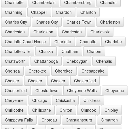
Chalmette
Chamberlain
Chambersburg
Chandler
Channing
Chappell
Chardon
Chariton
Charles City
Charles City
Charles Town
Charleston
Charleston
Charleston
Charleston
Charlevoix
Charlotte Court House
Charlotte
Charlotte
Charlotte
Charlottesville
Chaska
Chatham
Chatom
Chatsworth
Chattanooga
Cheboygan
Chehalis
Chelsea
Cherokee
Cherokee
Chesapeake
Chester
Chester
Chester
Chesterfield
Chesterfield
Chestertown
Cheyenne Wells
Cheyenne
Cheyenne
Chicago
Chickasha
Childress
Chillicothe
Chillicothe
Chilton
Chinook
Chipley
Chippewa Falls
Choteau
Christiansburg
Cimarron