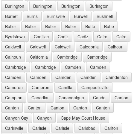
Burlington
Burlington
Burlington
Burlington
Burnet
Burns
Burnsville
Burwell
Bushnell
Butler
Butler
Butler
Butler
Butte
Butte
Byrdstown
Cadillac
Cadiz
Cadiz
Cairo
Cairo
Caldwell
Caldwell
Caldwell
Caledonia
Calhoun
Calhoun
California
Cambridge
Cambridge
Cambridge
Cambridge
Camden
Camden
Camden
Camden
Camden
Camden
Camdenton
Cameron
Cameron
Camilla
Campbellsville
Campton
Canadian
Canandaigua
Cando
Canton
Canton
Canton
Canton
Canton
Canton
Canyon City
Canyon
Cape May Court House
Carlinville
Carlisle
Carlisle
Carlsbad
Carlton