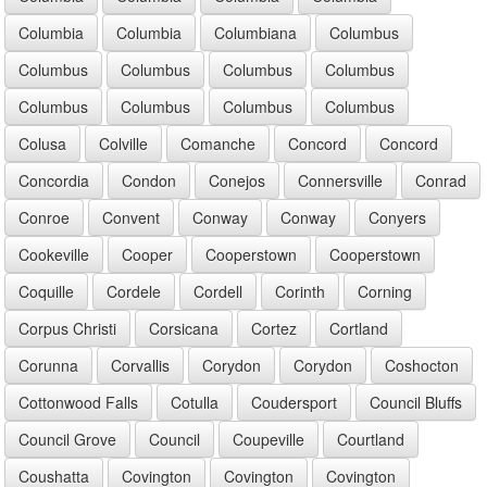
Columbia
Columbia
Columbiana
Columbus
Columbus
Columbus
Columbus
Columbus
Columbus
Columbus
Columbus
Columbus
Colusa
Colville
Comanche
Concord
Concord
Concordia
Condon
Conejos
Connersville
Conrad
Conroe
Convent
Conway
Conway
Conyers
Cookeville
Cooper
Cooperstown
Cooperstown
Coquille
Cordele
Cordell
Corinth
Corning
Corpus Christi
Corsicana
Cortez
Cortland
Corunna
Corvallis
Corydon
Corydon
Coshocton
Cottonwood Falls
Cotulla
Coudersport
Council Bluffs
Council Grove
Council
Coupeville
Courtland
Coushatta
Covington
Covington
Covington