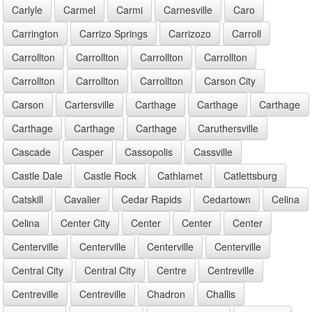
Carlyle
Carmel
Carmi
Carnesville
Caro
Carrington
Carrizo Springs
Carrizozo
Carroll
Carrollton
Carrollton
Carrollton
Carrollton
Carrollton
Carrollton
Carrollton
Carson City
Carson
Cartersville
Carthage
Carthage
Carthage
Carthage
Carthage
Carthage
Caruthersville
Cascade
Casper
Cassopolis
Cassville
Castle Dale
Castle Rock
Cathlamet
Catlettsburg
Catskill
Cavalier
Cedar Rapids
Cedartown
Celina
Celina
Center City
Center
Center
Center
Centerville
Centerville
Centerville
Centerville
Central City
Central City
Centre
Centreville
Centreville
Centreville
Chadron
Challis