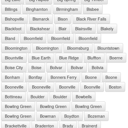
Billings
Binghamton
Birmingham
Bisbee
Bishopville
Bismarck
Bison
Black River Falls
Blackfoot
Blackshear
Blair
Blairsville
Blakely
Bland
Bloomfield
Bloomfield
Bloomfield
Bloomington
Bloomington
Bloomsburg
Blountstown
Blountville
Blue Earth
Blue Ridge
Bluffton
Boerne
Boise City
Boise
Bolivar
Bolivar
Bolivia
Bonham
Bonifay
Bonners Ferry
Boone
Boone
Booneville
Booneville
Boonville
Boonville
Boston
Bottineau
Boulder
Boulder
Bowbells
Bowling Green
Bowling Green
Bowling Green
Bowling Green
Bowman
Boydton
Bozeman
Brackettville
Bradenton
Brady
Brainerd