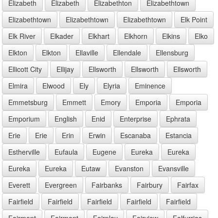
Elizabeth
Elizabeth
Elizabethton
Elizabethtown
Elizabethtown
Elizabethtown
Elizabethtown
Elk Point
Elk River
Elkader
Elkhart
Elkhorn
Elkins
Elko
Elkton
Elkton
Ellaville
Ellendale
Ellensburg
Ellicott City
Ellijay
Ellsworth
Ellsworth
Ellsworth
Elmira
Elwood
Ely
Elyria
Eminence
Emmetsburg
Emmett
Emory
Emporia
Emporia
Emporium
English
Enid
Enterprise
Ephrata
Erie
Erie
Erin
Erwin
Escanaba
Estancia
Estherville
Eufaula
Eugene
Eureka
Eureka
Eureka
Eureka
Eutaw
Evanston
Evansville
Everett
Evergreen
Fairbanks
Fairbury
Fairfax
Fairfield
Fairfield
Fairfield
Fairfield
Fairfield
Fairmont
Fairmont
Fairplay
Fairview
Falfurrias