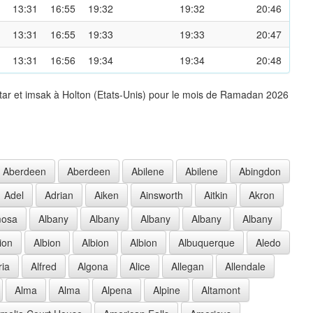
13:31
16:55
19:32
19:32
20:46
13:31
16:55
19:33
19:33
20:47
13:31
16:56
19:34
19:34
20:48
tar et imsak à Holton (Etats-Unis) pour le mois de Ramadan 2026
Aberdeen
Aberdeen
Abilene
Abilene
Abingdon
Adel
Adrian
Aiken
Ainsworth
Aitkin
Akron
mosa
Albany
Albany
Albany
Albany
Albany
ion
Albion
Albion
Albion
Albuquerque
Aledo
ria
Alfred
Algona
Alice
Allegan
Allendale
Alma
Alma
Alpena
Alpine
Altamont