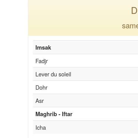
D
same
Imsak
Fadjr
Lever du soleil
Dohr
Asr
Maghrib - Iftar
Icha