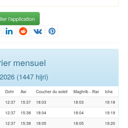
ler l'application
ier mensuel
026 (1447 hijri)
Dohr
Asr
Coucher du soleil
Maghrib
-
Iftar
Icha
12:37
15:37
18:03
18:03
19:18
12:37
15:38
18:04
18:04
19:19
12:37
15:38
18:05
18:05
19:20