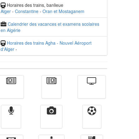
Horaires des trains, banlieue
Alger
-
Constantine
-
Oran et Mostaganem
Calendrier des vacances et examens scolaires
en Algérie
Horaires des trains Agha - Nouvel Aéroport
d'Alger
-
Actualité
الأخبار
Télévision
Radio
Vidéos
Sport