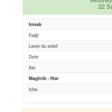
22 S
Imsak
Fadjr
Lever du soleil
Dohr
Asr
Maghrib - Iftar
Icha