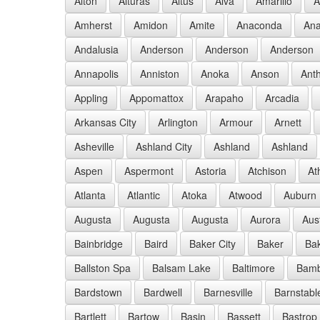
Alton
Alturas
Altus
Alva
Amarillo
A
Amherst
Amidon
Amite
Anaconda
Ana
Andalusia
Anderson
Anderson
Anderson
Annapolis
Anniston
Anoka
Anson
Ant
Appling
Appomattox
Arapaho
Arcadia
Arkansas City
Arlington
Armour
Arnett
Asheville
Ashland City
Ashland
Ashland
Aspen
Aspermont
Astoria
Atchison
At
Atlanta
Atlantic
Atoka
Atwood
Auburn
Augusta
Augusta
Augusta
Aurora
Aus
Bainbridge
Baird
Baker City
Baker
Bak
Ballston Spa
Balsam Lake
Baltimore
Bam
Bardstown
Bardwell
Barnesville
Barnstabl
Bartlett
Bartow
Basin
Bassett
Bastrop