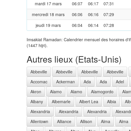
mardi 17 mars
06:07
06:17
07:31
mercredi 18 mars
06:06
06:16
07:29
jeudi 19 mars
06:04
06:14
07:28
Imsakiat Ramadan: Calendrier mensuel des horaires d'if
(1447 hijri).
Autres lieux (Etats-Unis)
Abbeville
Abbeville
Abbeville
Abbeville
Accomac
Ackerman
Ada
Ada
Adel
Akron
Alamo
Alamo
Alamogordo
Ala
Albany
Albemarle
Albert Lea
Albia
Alb
Alexandria
Alexandria
Alexandria
Alexand
Allentown
Alliance
Allison
Alma
Alma