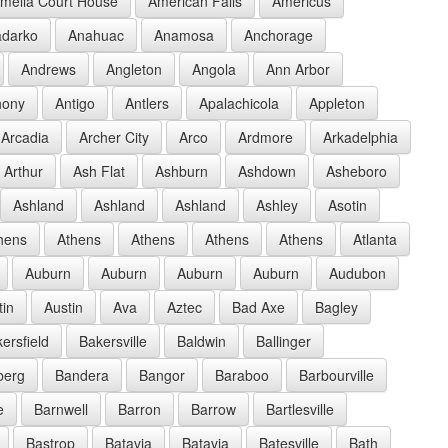
melia Court House
American Falls
Americus
darko
Anahuac
Anamosa
Anchorage
Andrews
Angleton
Angola
Ann Arbor
hony
Antigo
Antlers
Apalachicola
Appleton
Arcadia
Archer City
Arco
Ardmore
Arkadelphia
Arthur
Ash Flat
Ashburn
Ashdown
Asheboro
Ashland
Ashland
Ashland
Ashley
Asotin
hens
Athens
Athens
Athens
Athens
Atlanta
Auburn
Auburn
Auburn
Auburn
Audubon
tin
Austin
Ava
Aztec
Bad Axe
Bagley
ersfield
Bakersville
Baldwin
Ballinger
berg
Bandera
Bangor
Baraboo
Barbourville
e
Barnwell
Barron
Barrow
Bartlesville
Bastrop
Batavia
Batavia
Batesville
Bath