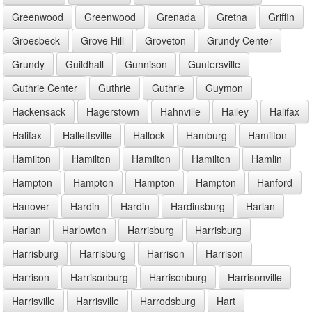
Greenwood
Greenwood
Grenada
Gretna
Griffin
Groesbeck
Grove Hill
Groveton
Grundy Center
Grundy
Guildhall
Gunnison
Guntersville
Guthrie Center
Guthrie
Guthrie
Guymon
Hackensack
Hagerstown
Hahnville
Hailey
Halifax
Halifax
Hallettsville
Hallock
Hamburg
Hamilton
Hamilton
Hamilton
Hamilton
Hamilton
Hamlin
Hampton
Hampton
Hampton
Hampton
Hanford
Hanover
Hardin
Hardin
Hardinsburg
Harlan
Harlan
Harlowton
Harrisburg
Harrisburg
Harrisburg
Harrisburg
Harrison
Harrison
Harrison
Harrisonburg
Harrisonburg
Harrisonville
Harrisville
Harrisville
Harrodsburg
Hart