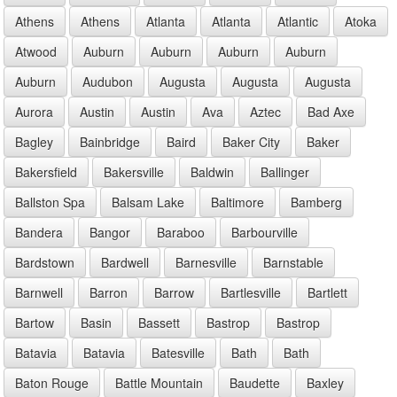
Athens
Athens
Atlanta
Atlanta
Atlantic
Atoka
Atwood
Auburn
Auburn
Auburn
Auburn
Auburn
Audubon
Augusta
Augusta
Augusta
Aurora
Austin
Austin
Ava
Aztec
Bad Axe
Bagley
Bainbridge
Baird
Baker City
Baker
Bakersfield
Bakersville
Baldwin
Ballinger
Ballston Spa
Balsam Lake
Baltimore
Bamberg
Bandera
Bangor
Baraboo
Barbourville
Bardstown
Bardwell
Barnesville
Barnstable
Barnwell
Barron
Barrow
Bartlesville
Bartlett
Bartow
Basin
Bassett
Bastrop
Bastrop
Batavia
Batavia
Batesville
Bath
Bath
Baton Rouge
Battle Mountain
Baudette
Baxley