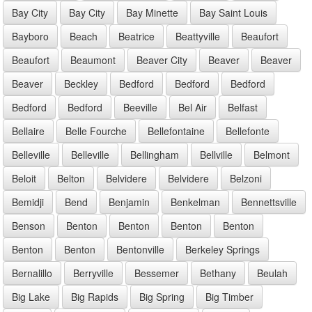
Bay City
Bay City
Bay Minette
Bay Saint Louis
Bayboro
Beach
Beatrice
Beattyville
Beaufort
Beaufort
Beaumont
Beaver City
Beaver
Beaver
Beaver
Beckley
Bedford
Bedford
Bedford
Bedford
Bedford
Beeville
Bel Air
Belfast
Bellaire
Belle Fourche
Bellefontaine
Bellefonte
Belleville
Belleville
Bellingham
Bellville
Belmont
Beloit
Belton
Belvidere
Belvidere
Belzoni
Bemidji
Bend
Benjamin
Benkelman
Bennettsville
Benson
Benton
Benton
Benton
Benton
Benton
Benton
Bentonville
Berkeley Springs
Bernalillo
Berryville
Bessemer
Bethany
Beulah
Big Lake
Big Rapids
Big Spring
Big Timber