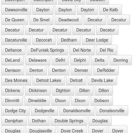
Dawsonville
Dayton
Dayton
Dayton
De Kalb
De Queen
De Smet
Deadwood
Decatur
Decatur
Decatur
Decatur
Decatur
Decatur
Decatur
Decaturville
Decorah
Dedham
Deer Lodge
Defiance
DeFuniak Springs
Del Norte
Del Rio
DeLand
Delaware
Delhi
Delphi
Delta
Deming
Denison
Denton
Denton
Denver
DeRidder
Des Moines
Detroit Lakes
Detroit
Devils Lake
Dickens
Dickinson
Dighton
Dillon
Dillon
Dimmitt
Dinwiddie
Dixon
Dixon
Dobson
Dodge City
Dodgeville
Donaldsonville
Donalsonville
Doniphan
Dothan
Double Springs
Douglas
Douglas
Douglasville
Dove Creek
Dover
Dover