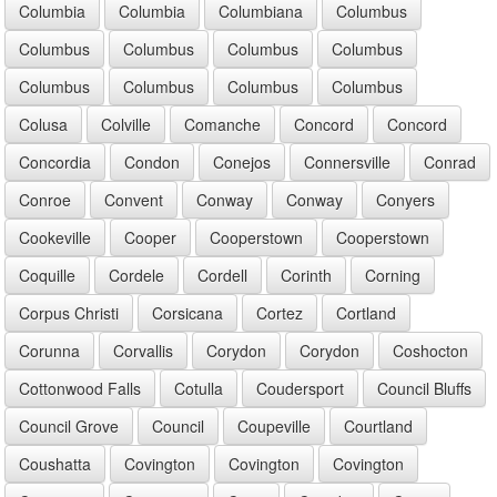
Columbia
Columbia
Columbiana
Columbus
Columbus
Columbus
Columbus
Columbus
Columbus
Columbus
Columbus
Columbus
Colusa
Colville
Comanche
Concord
Concord
Concordia
Condon
Conejos
Connersville
Conrad
Conroe
Convent
Conway
Conway
Conyers
Cookeville
Cooper
Cooperstown
Cooperstown
Coquille
Cordele
Cordell
Corinth
Corning
Corpus Christi
Corsicana
Cortez
Cortland
Corunna
Corvallis
Corydon
Corydon
Coshocton
Cottonwood Falls
Cotulla
Coudersport
Council Bluffs
Council Grove
Council
Coupeville
Courtland
Coushatta
Covington
Covington
Covington