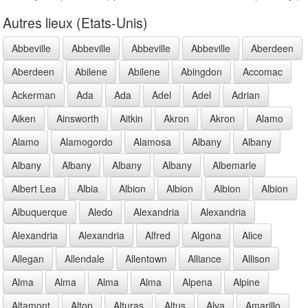
Autres lieux (Etats-Unis)
Abbeville
Abbeville
Abbeville
Abbeville
Aberdeen
Aberdeen
Abilene
Abilene
Abingdon
Accomac
Ackerman
Ada
Ada
Adel
Adel
Adrian
Aiken
Ainsworth
Aitkin
Akron
Akron
Alamo
Alamo
Alamogordo
Alamosa
Albany
Albany
Albany
Albany
Albany
Albany
Albemarle
Albert Lea
Albia
Albion
Albion
Albion
Albion
Albuquerque
Aledo
Alexandria
Alexandria
Alexandria
Alexandria
Alfred
Algona
Alice
Allegan
Allendale
Allentown
Alliance
Allison
Alma
Alma
Alma
Alma
Alpena
Alpine
Altamont
Alton
Alturas
Altus
Alva
Amarillo