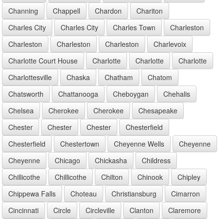
Channing
Chappell
Chardon
Chariton
Charles City
Charles City
Charles Town
Charleston
Charleston
Charleston
Charleston
Charlevoix
Charlotte Court House
Charlotte
Charlotte
Charlotte
Charlottesville
Chaska
Chatham
Chatom
Chatsworth
Chattanooga
Cheboygan
Chehalis
Chelsea
Cherokee
Cherokee
Chesapeake
Chester
Chester
Chester
Chesterfield
Chesterfield
Chestertown
Cheyenne Wells
Cheyenne
Cheyenne
Chicago
Chickasha
Childress
Chillicothe
Chillicothe
Chilton
Chinook
Chipley
Chippewa Falls
Choteau
Christiansburg
Cimarron
Cincinnati
Circle
Circleville
Clanton
Claremore