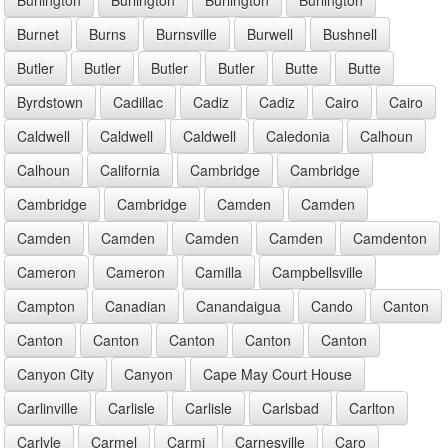
Burnet
Burns
Burnsville
Burwell
Bushnell
Butler
Butler
Butler
Butler
Butte
Butte
Byrdstown
Cadillac
Cadiz
Cadiz
Cairo
Cairo
Caldwell
Caldwell
Caldwell
Caledonia
Calhoun
Calhoun
California
Cambridge
Cambridge
Cambridge
Cambridge
Camden
Camden
Camden
Camden
Camden
Camden
Camdenton
Cameron
Cameron
Camilla
Campbellsville
Campton
Canadian
Canandaigua
Cando
Canton
Canton
Canton
Canton
Canton
Canton
Canyon City
Canyon
Cape May Court House
Carlinville
Carlisle
Carlisle
Carlsbad
Carlton
Carlyle
Carmel
Carmi
Carnesville
Caro