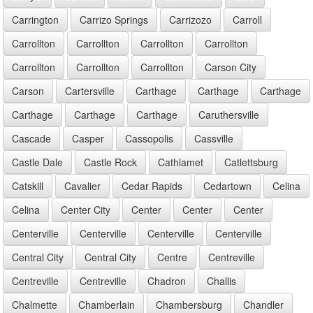
Carrington
Carrizo Springs
Carrizozo
Carroll
Carrollton
Carrollton
Carrollton
Carrollton
Carrollton
Carrollton
Carrollton
Carson City
Carson
Cartersville
Carthage
Carthage
Carthage
Carthage
Carthage
Carthage
Caruthersville
Cascade
Casper
Cassopolis
Cassville
Castle Dale
Castle Rock
Cathlamet
Catlettsburg
Catskill
Cavalier
Cedar Rapids
Cedartown
Celina
Celina
Center City
Center
Center
Center
Centerville
Centerville
Centerville
Centerville
Central City
Central City
Centre
Centreville
Centreville
Centreville
Chadron
Challis
Chalmette
Chamberlain
Chambersburg
Chandler