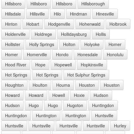
Hillsboro
Hillsboro
Hillsboro
Hillsborough
Hillsdale
Hillsville
Hilo
Hindman
Hinesville
Hinton
Hobart
Hodgenville
Hohenwald
Holbrook
Holdenville
Holdrege
Hollidaysburg
Hollis
Hollister
Holly Springs
Holton
Holyoke
Homer
Homer
Homerville
Hondo
Honesdale
Honolulu
Hood River
Hope
Hopewell
Hopkinsville
Hot Springs
Hot Springs
Hot Sulphur Springs
Houghton
Houlton
Houma
Houston
Houston
Howard
Howard
Howell
Hoxie
Hudson
Hudson
Hugo
Hugo
Hugoton
Huntingdon
Huntingdon
Huntington
Huntington
Huntsville
Huntsville
Huntsville
Huntsville
Huntsville
Hurley