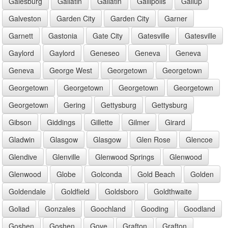
Galesburg
Gallatin
Gallatin
Gallipolis
Gallup
Galveston
Garden City
Garden City
Garner
Garnett
Gastonia
Gate City
Gatesville
Gatesville
Gaylord
Gaylord
Geneseo
Geneva
Geneva
Geneva
George West
Georgetown
Georgetown
Georgetown
Georgetown
Georgetown
Georgetown
Georgetown
Gering
Gettysburg
Gettysburg
Gibson
Giddings
Gillette
Gilmer
Girard
Gladwin
Glasgow
Glasgow
Glen Rose
Glencoe
Glendive
Glenville
Glenwood Springs
Glenwood
Glenwood
Globe
Golconda
Gold Beach
Golden
Goldendale
Goldfield
Goldsboro
Goldthwaite
Goliad
Gonzales
Goochland
Gooding
Goodland
Goshen
Goshen
Gove
Grafton
Grafton