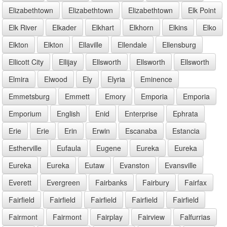
Elizabethtown
Elizabethtown
Elizabethtown
Elk Point
Elk River
Elkader
Elkhart
Elkhorn
Elkins
Elko
Elkton
Elkton
Ellaville
Ellendale
Ellensburg
Ellicott City
Ellijay
Ellsworth
Ellsworth
Ellsworth
Elmira
Elwood
Ely
Elyria
Eminence
Emmetsburg
Emmett
Emory
Emporia
Emporia
Emporium
English
Enid
Enterprise
Ephrata
Erie
Erie
Erin
Erwin
Escanaba
Estancia
Estherville
Eufaula
Eugene
Eureka
Eureka
Eureka
Eureka
Eutaw
Evanston
Evansville
Everett
Evergreen
Fairbanks
Fairbury
Fairfax
Fairfield
Fairfield
Fairfield
Fairfield
Fairfield
Fairmont
Fairmont
Fairplay
Fairview
Falfurrias