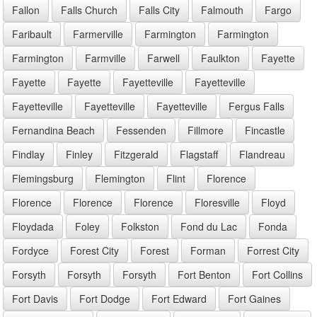
Fallon
Falls Church
Falls City
Falmouth
Fargo
Faribault
Farmerville
Farmington
Farmington
Farmington
Farmville
Farwell
Faulkton
Fayette
Fayette
Fayette
Fayetteville
Fayetteville
Fayetteville
Fayetteville
Fayetteville
Fergus Falls
Fernandina Beach
Fessenden
Fillmore
Fincastle
Findlay
Finley
Fitzgerald
Flagstaff
Flandreau
Flemingsburg
Flemington
Flint
Florence
Florence
Florence
Florence
Floresville
Floyd
Floydada
Foley
Folkston
Fond du Lac
Fonda
Fordyce
Forest City
Forest
Forman
Forrest City
Forsyth
Forsyth
Forsyth
Fort Benton
Fort Collins
Fort Davis
Fort Dodge
Fort Edward
Fort Gaines