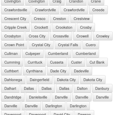
Covington
Covington
Craig
Crandon
Crane
Crawfordsville
Crawfordville
Crawfordville
Creede
Crescent City
Cresco
Creston
Crestview
Cripple Creek
Crockett
Crookston
Crosby
Crosbyton
Cross City
Crossville
Crowell
Crowley
Crown Point
Crystal City
Crystal Falls
Cuero
Cullman
Culpeper
Cumberland
Cumberland
Cumming
Currituck
Cusseta
Custer
Cut Bank
Cuthbert
Cynthiana
Dade City
Dadeville
Dahlonega
Daingerfield
Dakota City
Dakota City
Dalhart
Dallas
Dallas
Dallas
Dalton
Danbury
Dandridge
Danielsville
Danville
Danville
Danville
Danville
Danville
Darlington
Darlington
Davenport
Davenport
David City
Dawson