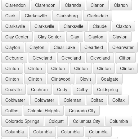
Clarendon
Clarendon
Clarinda
Clarion
Clarion
Clark
Clarkesville
Clarksburg
Clarksdale
Clarksville
Clarksville
Clarksville
Claude
Claxton
Clay Center
Clay Center
Clay
Clayton
Clayton
Clayton
Clayton
Clear Lake
Clearfield
Clearwater
Cleburne
Cleveland
Cleveland
Cleveland
Clifton
Clinton
Clinton
Clinton
Clinton
Clinton
Clinton
Clinton
Clinton
Clintwood
Clovis
Coalgate
Coalville
Cochran
Cody
Colby
Coldspring
Coldwater
Coldwater
Coleman
Colfax
Colfax
Collins
Colonial Heights
Colorado City
Colorado Springs
Colquitt
Columbia City
Columbia
Columbia
Columbia
Columbia
Columbia