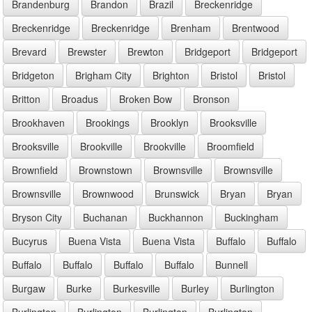
Brandenburg
Brandon
Brazil
Breckenridge
Breckenridge
Breckenridge
Brenham
Brentwood
Brevard
Brewster
Brewton
Bridgeport
Bridgeport
Bridgeton
Brigham City
Brighton
Bristol
Bristol
Britton
Broadus
Broken Bow
Bronson
Brookhaven
Brookings
Brooklyn
Brooksville
Brooksville
Brookville
Brookville
Broomfield
Brownfield
Brownstown
Brownsville
Brownsville
Brownsville
Brownwood
Brunswick
Bryan
Bryan
Bryson City
Buchanan
Buckhannon
Buckingham
Bucyrus
Buena Vista
Buena Vista
Buffalo
Buffalo
Buffalo
Buffalo
Buffalo
Buffalo
Bunnell
Burgaw
Burke
Burkesville
Burley
Burlington
Burlington
Burlington
Burlington
Burlington