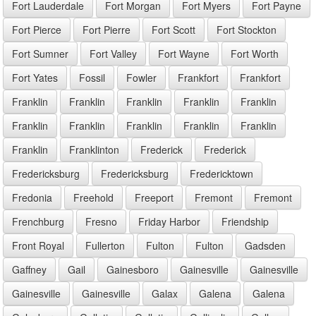
Fort Lauderdale
Fort Morgan
Fort Myers
Fort Payne
Fort Pierce
Fort Pierre
Fort Scott
Fort Stockton
Fort Sumner
Fort Valley
Fort Wayne
Fort Worth
Fort Yates
Fossil
Fowler
Frankfort
Frankfort
Franklin
Franklin
Franklin
Franklin
Franklin
Franklin
Franklin
Franklin
Franklin
Franklin
Franklin
Franklinton
Frederick
Frederick
Fredericksburg
Fredericksburg
Fredericktown
Fredonia
Freehold
Freeport
Fremont
Fremont
Frenchburg
Fresno
Friday Harbor
Friendship
Front Royal
Fullerton
Fulton
Fulton
Gadsden
Gaffney
Gail
Gainesboro
Gainesville
Gainesville
Gainesville
Gainesville
Galax
Galena
Galena