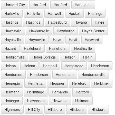
Hartford City
Hartford
Hartford
Hartington
Hartsville
Hartville
Hartwell
Haskell
Hastings
Hastings
Hastings
Hattiesburg
Havana
Havre
Hawesville
Hawkinsville
Hawthorne
Hayes Center
Hayesville
Hayneville
Hays
Hayti
Hayward
Hazard
Hazlehurst
Hazlehurst
Heathsville
Hebbronville
Heber Springs
Hebron
Heflin
Helena
Helena
Hemphill
Hempstead
Henderson
Henderson
Henderson
Henderson
Hendersonville
Hennepin
Henrietta
Heppner
Hereford
Herkimer
Hermann
Hermitage
Hernando
Hertford
Hettinger
Hiawassee
Hiawatha
Hickman
Highmore
Hill City
Hillsboro
Hillsboro
Hillsboro