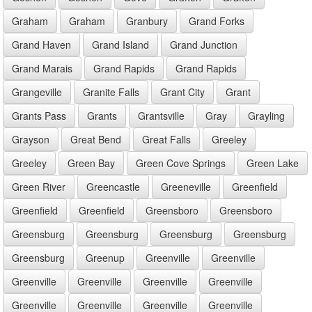
Graham
Graham
Granbury
Grand Forks
Grand Haven
Grand Island
Grand Junction
Grand Marais
Grand Rapids
Grand Rapids
Grangeville
Granite Falls
Grant City
Grant
Grants Pass
Grants
Grantsville
Gray
Grayling
Grayson
Great Bend
Great Falls
Greeley
Greeley
Green Bay
Green Cove Springs
Green Lake
Green River
Greencastle
Greeneville
Greenfield
Greenfield
Greenfield
Greensboro
Greensboro
Greensburg
Greensburg
Greensburg
Greensburg
Greensburg
Greenup
Greenville
Greenville
Greenville
Greenville
Greenville
Greenville
Greenville
Greenville
Greenville
Greenville