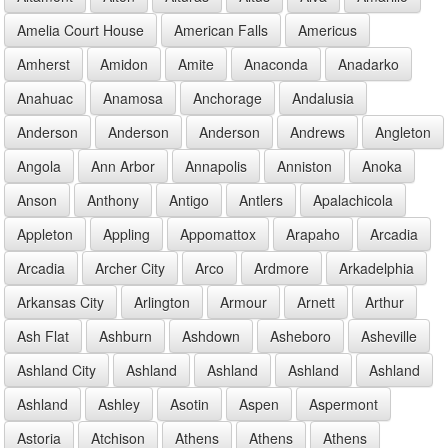
Amelia Court House
American Falls
Americus
Amherst
Amidon
Amite
Anaconda
Anadarko
Anahuac
Anamosa
Anchorage
Andalusia
Anderson
Anderson
Anderson
Andrews
Angleton
Angola
Ann Arbor
Annapolis
Anniston
Anoka
Anson
Anthony
Antigo
Antlers
Apalachicola
Appleton
Appling
Appomattox
Arapaho
Arcadia
Arcadia
Archer City
Arco
Ardmore
Arkadelphia
Arkansas City
Arlington
Armour
Arnett
Arthur
Ash Flat
Ashburn
Ashdown
Asheboro
Asheville
Ashland City
Ashland
Ashland
Ashland
Ashland
Ashland
Ashley
Asotin
Aspen
Aspermont
Astoria
Atchison
Athens
Athens
Athens