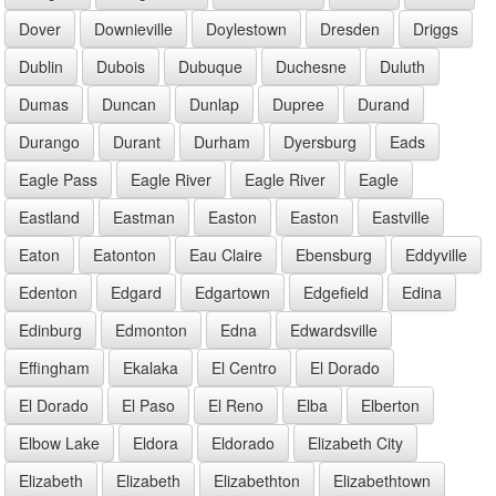
Dover
Downieville
Doylestown
Dresden
Driggs
Dublin
Dubois
Dubuque
Duchesne
Duluth
Dumas
Duncan
Dunlap
Dupree
Durand
Durango
Durant
Durham
Dyersburg
Eads
Eagle Pass
Eagle River
Eagle River
Eagle
Eastland
Eastman
Easton
Easton
Eastville
Eaton
Eatonton
Eau Claire
Ebensburg
Eddyville
Edenton
Edgard
Edgartown
Edgefield
Edina
Edinburg
Edmonton
Edna
Edwardsville
Effingham
Ekalaka
El Centro
El Dorado
El Dorado
El Paso
El Reno
Elba
Elberton
Elbow Lake
Eldora
Eldorado
Elizabeth City
Elizabeth
Elizabeth
Elizabethton
Elizabethtown