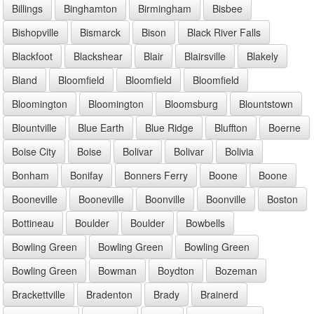
Billings
Binghamton
Birmingham
Bisbee
Bishopville
Bismarck
Bison
Black River Falls
Blackfoot
Blackshear
Blair
Blairsville
Blakely
Bland
Bloomfield
Bloomfield
Bloomfield
Bloomington
Bloomington
Bloomsburg
Blountstown
Blountville
Blue Earth
Blue Ridge
Bluffton
Boerne
Boise City
Boise
Bolivar
Bolivar
Bolivia
Bonham
Bonifay
Bonners Ferry
Boone
Boone
Booneville
Booneville
Boonville
Boonville
Boston
Bottineau
Boulder
Boulder
Bowbells
Bowling Green
Bowling Green
Bowling Green
Bowling Green
Bowman
Boydton
Bozeman
Brackettville
Bradenton
Brady
Brainerd