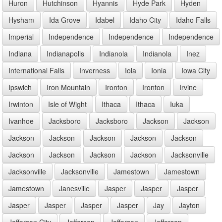
Huron
Hutchinson
Hyannis
Hyde Park
Hyden
Hysham
Ida Grove
Idabel
Idaho City
Idaho Falls
Imperial
Independence
Independence
Independence
Indiana
Indianapolis
Indianola
Indianola
Inez
International Falls
Inverness
Iola
Ionia
Iowa City
Ipswich
Iron Mountain
Ironton
Ironton
Irvine
Irwinton
Isle of Wight
Ithaca
Ithaca
Iuka
Ivanhoe
Jacksboro
Jacksboro
Jackson
Jackson
Jackson
Jackson
Jackson
Jackson
Jackson
Jackson
Jackson
Jackson
Jackson
Jacksonville
Jacksonville
Jacksonville
Jamestown
Jamestown
Jamestown
Janesville
Jasper
Jasper
Jasper
Jasper
Jasper
Jasper
Jasper
Jay
Jayton
Jefferson City
Jefferson
Jefferson
Jefferson