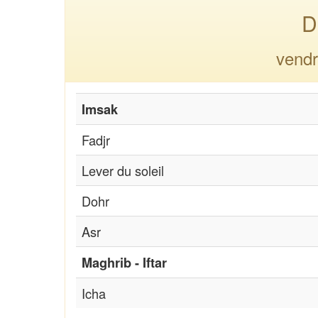
D
vendr
Imsak
Fadjr
Lever du soleil
Dohr
Asr
Maghrib - Iftar
Icha