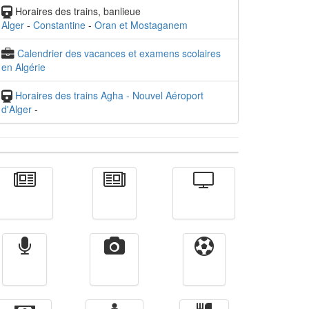
Horaires des trains, banlieue
Alger
-
Constantine
-
Oran et Mostaganem
Calendrier des vacances et examens scolaires
en Algérie
Horaires des trains Agha - Nouvel Aéroport
d'Alger
-
Actualité
الأخبار
Télévision
Radio
Vidéos
Sport