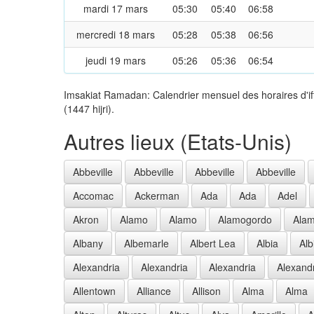
mardi 17 mars
05:30
05:40
06:58
mercredi 18 mars
05:28
05:38
06:56
jeudi 19 mars
05:26
05:36
06:54
Imsakiat Ramadan: Calendrier mensuel des horaires d'i
(1447 hijri).
Autres lieux (Etats-Unis)
Abbeville
Abbeville
Abbeville
Abbeville
Accomac
Ackerman
Ada
Ada
Adel
Akron
Alamo
Alamo
Alamogordo
Ala
Albany
Albemarle
Albert Lea
Albia
Alb
Alexandria
Alexandria
Alexandria
Alexand
Allentown
Alliance
Allison
Alma
Alma