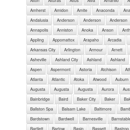
Alton
Alturas
Altus
Alva
Amarillo
A
Amherst
Amidon
Amite
Anaconda
Ana
Andalusia
Anderson
Anderson
Anderson
Annapolis
Anniston
Anoka
Anson
Ant
Appling
Appomattox
Arapaho
Arcadia
Arkansas City
Arlington
Armour
Arnett
Asheville
Ashland City
Ashland
Ashland
Aspen
Aspermont
Astoria
Atchison
At
Atlanta
Atlantic
Atoka
Atwood
Auburn
Augusta
Augusta
Augusta
Aurora
Aus
Bainbridge
Baird
Baker City
Baker
Bak
Ballston Spa
Balsam Lake
Baltimore
Bam
Bardstown
Bardwell
Barnesville
Barnstabl
Bartlett
Bartow
Basin
Bassett
Bastrop