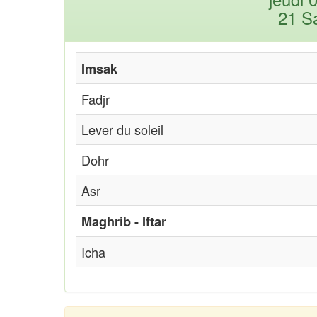
21 S
Imsak
Fadjr
Lever du soleil
Dohr
Asr
Maghrib - Iftar
Icha