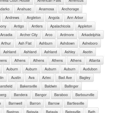
melia Court House
American Falls
Americus
darko
Anahuac
Anamosa
Anchorage
Andrews
Angleton
Angola
Ann Arbor
hony
Antigo
Antlers
Apalachicola
Appleton
Arcadia
Archer City
Arco
Ardmore
Arkadelphia
Arthur
Ash Flat
Ashburn
Ashdown
Asheboro
Ashland
Ashland
Ashland
Ashley
Asotin
hens
Athens
Athens
Athens
Athens
Atlanta
Auburn
Auburn
Auburn
Auburn
Audubon
tin
Austin
Ava
Aztec
Bad Axe
Bagley
ersfield
Bakersville
Baldwin
Ballinger
berg
Bandera
Bangor
Baraboo
Barbourville
e
Barnwell
Barron
Barrow
Bartlesville
Bastrop
Batavia
Batavia
Batesville
Bath