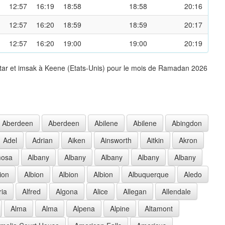
12:57
16:19
18:58
18:58
20:16
12:57
16:20
18:59
18:59
20:17
12:57
16:20
19:00
19:00
20:19
ftar et imsak à Keene (Etats-Unis) pour le mois de Ramadan 2026
Aberdeen
Aberdeen
Abilene
Abilene
Abingdon
Adel
Adrian
Aiken
Ainsworth
Aitkin
Akron
mosa
Albany
Albany
Albany
Albany
Albany
ion
Albion
Albion
Albion
Albuquerque
Aledo
ria
Alfred
Algona
Alice
Allegan
Allendale
Alma
Alma
Alpena
Alpine
Altamont