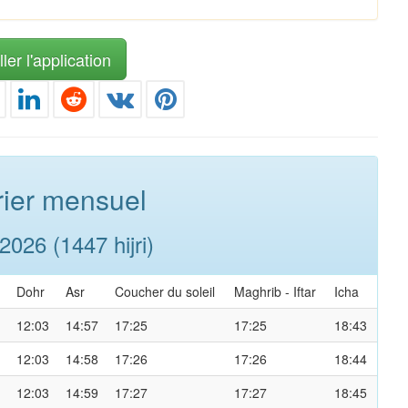
ler l'application
ier mensuel
026 (1447 hijri)
Dohr
Asr
Coucher du soleil
Maghrib
-
Iftar
Icha
12:03
14:57
17:25
17:25
18:43
12:03
14:58
17:26
17:26
18:44
12:03
14:59
17:27
17:27
18:45