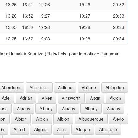
13:26
16:51
19:26
19:26
20:32
13:26
16:52
19:27
19:27
20:33
13:25
16:52
19:28
19:28
20:33
13:25
16:52
19:28
19:28
20:34
tar et imsak à Kountze (Etats-Unis) pour le mois de Ramadan
Aberdeen
Aberdeen
Abilene
Abilene
Abingdon
Adel
Adrian
Aiken
Ainsworth
Aitkin
Akron
mosa
Albany
Albany
Albany
Albany
Albany
ion
Albion
Albion
Albion
Albuquerque
Aledo
ria
Alfred
Algona
Alice
Allegan
Allendale