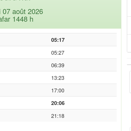
i 07 août 2026
afar 1448 h
05:17
05:27
06:39
13:23
17:00
20:06
21:18