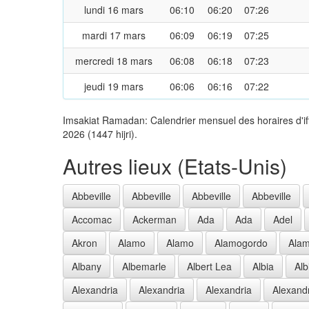
lundi 16 mars
06:10
06:20
07:26
mardi 17 mars
06:09
06:19
07:25
mercredi 18 mars
06:08
06:18
07:23
jeudi 19 mars
06:06
06:16
07:22
Imsakiat Ramadan: Calendrier mensuel des horaires d'if
2026 (1447 hijri).
Autres lieux (Etats-Unis)
Abbeville
Abbeville
Abbeville
Abbeville
Accomac
Ackerman
Ada
Ada
Adel
Akron
Alamo
Alamo
Alamogordo
Ala
Albany
Albemarle
Albert Lea
Albia
Alb
Alexandria
Alexandria
Alexandria
Alexand