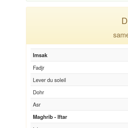
D
same
Imsak
Fadjr
Lever du soleil
Dohr
Asr
Maghrib - Iftar