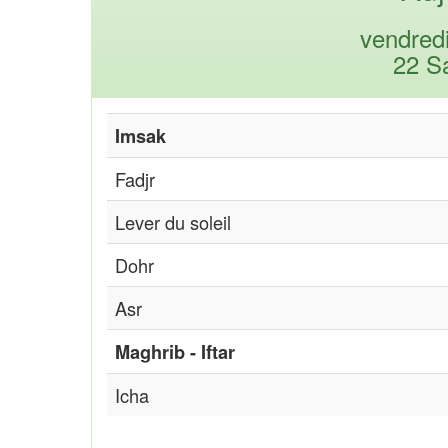
vendred
22 S
Imsak
Fadjr
Lever du soleil
Dohr
Asr
Maghrib - Iftar
Icha