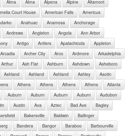
Alma
Alma
Alpena
Alpine
Altamont
melia Court House
American Falls
Americus
darko
Anahuac
Anamosa
Anchorage
Andrews
Angleton
Angola
Ann Arbor
hony
Antigo
Antlers
Apalachicola
Appleton
Arcadia
Archer City
Arco
Ardmore
Arkadelphia
Arthur
Ash Flat
Ashburn
Ashdown
Asheboro
Ashland
Ashland
Ashland
Ashley
Asotin
hens
Athens
Athens
Athens
Athens
Atlanta
Auburn
Auburn
Auburn
Auburn
Audubon
tin
Austin
Ava
Aztec
Bad Axe
Bagley
ersfield
Bakersville
Baldwin
Ballinger
berg
Bandera
Bangor
Baraboo
Barbourville
e
Barnwell
Barron
Barrow
Bartlesville