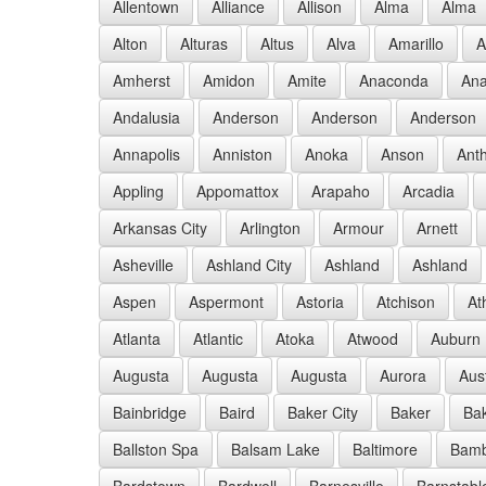
Allentown
Alliance
Allison
Alma
Alma
Alton
Alturas
Altus
Alva
Amarillo
A
Amherst
Amidon
Amite
Anaconda
Ana
Andalusia
Anderson
Anderson
Anderson
Annapolis
Anniston
Anoka
Anson
Ant
Appling
Appomattox
Arapaho
Arcadia
Arkansas City
Arlington
Armour
Arnett
Asheville
Ashland City
Ashland
Ashland
Aspen
Aspermont
Astoria
Atchison
At
Atlanta
Atlantic
Atoka
Atwood
Auburn
Augusta
Augusta
Augusta
Aurora
Aus
Bainbridge
Baird
Baker City
Baker
Bak
Ballston Spa
Balsam Lake
Baltimore
Bam
Bardstown
Bardwell
Barnesville
Barnstabl