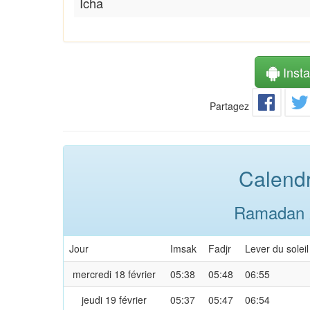
Icha
Instal
Partagez
Calendr
Ramadan 2
Jour
Imsak
Fadjr
Lever du soleil
mercredi 18 février
05:38
05:48
06:55
jeudi 19 février
05:37
05:47
06:54