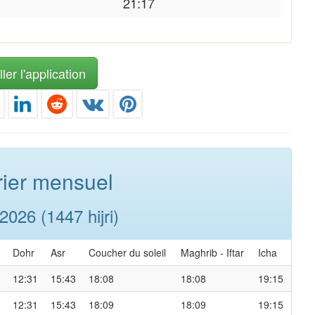
21:17
ler l'application
ier mensuel
026 (1447 hijri)
Dohr
Asr
Coucher du soleil
Maghrib
-
Iftar
Icha
12:31
15:43
18:08
18:08
19:15
12:31
15:43
18:09
18:09
19:15