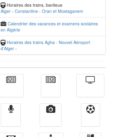
Horaires des trains, banlieue
Alger
-
Constantine
-
Oran et Mostaganem
Calendrier des vacances et examens scolaires
en Algérie
Horaires des trains Agha - Nouvel Aéroport
d'Alger
-
Actualité
الأخبار
Télévision
Radio
Vidéos
Sport