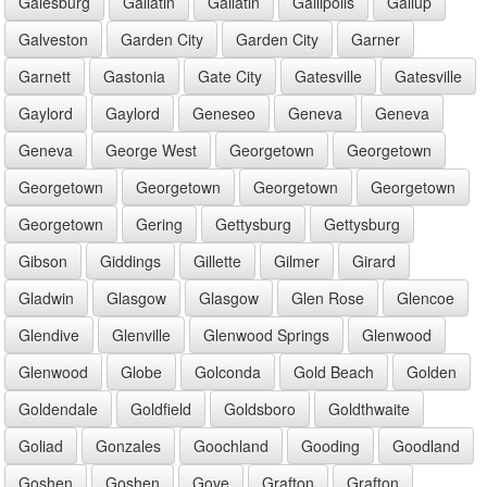
Galesburg
Gallatin
Gallatin
Gallipolis
Gallup
Galveston
Garden City
Garden City
Garner
Garnett
Gastonia
Gate City
Gatesville
Gatesville
Gaylord
Gaylord
Geneseo
Geneva
Geneva
Geneva
George West
Georgetown
Georgetown
Georgetown
Georgetown
Georgetown
Georgetown
Georgetown
Gering
Gettysburg
Gettysburg
Gibson
Giddings
Gillette
Gilmer
Girard
Gladwin
Glasgow
Glasgow
Glen Rose
Glencoe
Glendive
Glenville
Glenwood Springs
Glenwood
Glenwood
Globe
Golconda
Gold Beach
Golden
Goldendale
Goldfield
Goldsboro
Goldthwaite
Goliad
Gonzales
Goochland
Gooding
Goodland
Goshen
Goshen
Gove
Grafton
Grafton