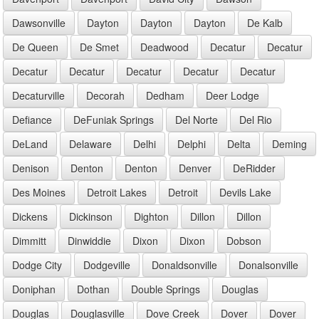
Dawsonville
Dayton
Dayton
Dayton
De Kalb
De Queen
De Smet
Deadwood
Decatur
Decatur
Decatur
Decatur
Decatur
Decatur
Decatur
Decaturville
Decorah
Dedham
Deer Lodge
Defiance
DeFuniak Springs
Del Norte
Del Rio
DeLand
Delaware
Delhi
Delphi
Delta
Deming
Denison
Denton
Denton
Denver
DeRidder
Des Moines
Detroit Lakes
Detroit
Devils Lake
Dickens
Dickinson
Dighton
Dillon
Dillon
Dimmitt
Dinwiddie
Dixon
Dixon
Dobson
Dodge City
Dodgeville
Donaldsonville
Donalsonville
Doniphan
Dothan
Double Springs
Douglas
Douglas
Douglasville
Dove Creek
Dover
Dover