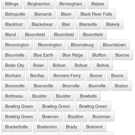
Billings
Binghamton
Birmingham
Bisbee
Bishopville
Bismarck
Bison
Black River Falls
Blackfoot
Blackshear
Blair
Blairsville
Blakely
Bland
Bloomfield
Bloomfield
Bloomfield
Bloomington
Bloomington
Bloomsburg
Blountstown
Blountville
Blue Earth
Blue Ridge
Bluffton
Boerne
Boise City
Boise
Bolivar
Bolivar
Bolivia
Bonham
Bonifay
Bonners Ferry
Boone
Boone
Booneville
Booneville
Boonville
Boonville
Boston
Bottineau
Boulder
Boulder
Bowbells
Bowling Green
Bowling Green
Bowling Green
Bowling Green
Bowman
Boydton
Bozeman
Brackettville
Bradenton
Brady
Brainerd