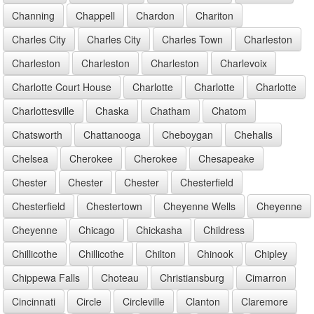
Channing
Chappell
Chardon
Chariton
Charles City
Charles City
Charles Town
Charleston
Charleston
Charleston
Charleston
Charlevoix
Charlotte Court House
Charlotte
Charlotte
Charlotte
Charlottesville
Chaska
Chatham
Chatom
Chatsworth
Chattanooga
Cheboygan
Chehalis
Chelsea
Cherokee
Cherokee
Chesapeake
Chester
Chester
Chester
Chesterfield
Chesterfield
Chestertown
Cheyenne Wells
Cheyenne
Cheyenne
Chicago
Chickasha
Childress
Chillicothe
Chillicothe
Chilton
Chinook
Chipley
Chippewa Falls
Choteau
Christiansburg
Cimarron
Cincinnati
Circle
Circleville
Clanton
Claremore