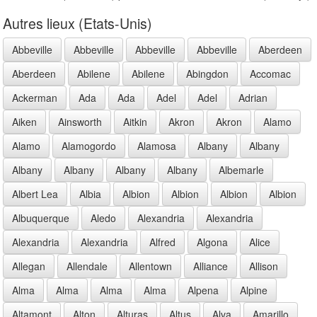
Autres lieux (Etats-Unis)
Abbeville
Abbeville
Abbeville
Abbeville
Aberdeen
Aberdeen
Abilene
Abilene
Abingdon
Accomac
Ackerman
Ada
Ada
Adel
Adel
Adrian
Aiken
Ainsworth
Aitkin
Akron
Akron
Alamo
Alamo
Alamogordo
Alamosa
Albany
Albany
Albany
Albany
Albany
Albany
Albemarle
Albert Lea
Albia
Albion
Albion
Albion
Albion
Albuquerque
Aledo
Alexandria
Alexandria
Alexandria
Alexandria
Alfred
Algona
Alice
Allegan
Allendale
Allentown
Alliance
Allison
Alma
Alma
Alma
Alma
Alpena
Alpine
Altamont
Alton
Alturas
Altus
Alva
Amarillo