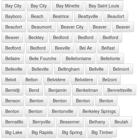
Bay City
Bay City
Bay Minette
Bay Saint Louis
Bayboro
Beach
Beatrice
Beattyville
Beaufort
Beaufort
Beaumont
Beaver City
Beaver
Beaver
Beaver
Beckley
Bedford
Bedford
Bedford
Bedford
Bedford
Beeville
Bel Air
Belfast
Bellaire
Belle Fourche
Bellefontaine
Bellefonte
Belleville
Belleville
Bellingham
Bellville
Belmont
Beloit
Belton
Belvidere
Belvidere
Belzoni
Bemidji
Bend
Benjamin
Benkelman
Bennettsville
Benson
Benton
Benton
Benton
Benton
Benton
Benton
Bentonville
Berkeley Springs
Bernalillo
Berryville
Bessemer
Bethany
Beulah
Big Lake
Big Rapids
Big Spring
Big Timber