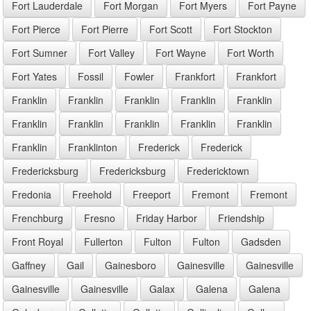
Fort Lauderdale
Fort Morgan
Fort Myers
Fort Payne
Fort Pierce
Fort Pierre
Fort Scott
Fort Stockton
Fort Sumner
Fort Valley
Fort Wayne
Fort Worth
Fort Yates
Fossil
Fowler
Frankfort
Frankfort
Franklin
Franklin
Franklin
Franklin
Franklin
Franklin
Franklin
Franklin
Franklin
Franklin
Franklin
Franklinton
Frederick
Frederick
Fredericksburg
Fredericksburg
Fredericktown
Fredonia
Freehold
Freeport
Fremont
Fremont
Frenchburg
Fresno
Friday Harbor
Friendship
Front Royal
Fullerton
Fulton
Fulton
Gadsden
Gaffney
Gail
Gainesboro
Gainesville
Gainesville
Gainesville
Gainesville
Galax
Galena
Galena