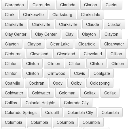
Clarendon
Clarendon
Clarinda
Clarion
Clarion
Clark
Clarkesville
Clarksburg
Clarksdale
Clarksville
Clarksville
Clarksville
Claude
Claxton
Clay Center
Clay Center
Clay
Clayton
Clayton
Clayton
Clayton
Clear Lake
Clearfield
Clearwater
Cleburne
Cleveland
Cleveland
Cleveland
Clifton
Clinton
Clinton
Clinton
Clinton
Clinton
Clinton
Clinton
Clinton
Clintwood
Clovis
Coalgate
Coalville
Cochran
Cody
Colby
Coldspring
Coldwater
Coldwater
Coleman
Colfax
Colfax
Collins
Colonial Heights
Colorado City
Colorado Springs
Colquitt
Columbia City
Columbia
Columbia
Columbia
Columbia
Columbia