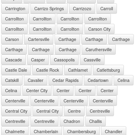
Carrington
Carrizo Springs
Carrizozo
Carroll
Carrollton
Carrollton
Carrollton
Carrollton
Carrollton
Carrollton
Carrollton
Carson City
Carson
Cartersville
Carthage
Carthage
Carthage
Carthage
Carthage
Carthage
Caruthersville
Cascade
Casper
Cassopolis
Cassville
Castle Dale
Castle Rock
Cathlamet
Catlettsburg
Catskill
Cavalier
Cedar Rapids
Cedartown
Celina
Celina
Center City
Center
Center
Center
Centerville
Centerville
Centerville
Centerville
Central City
Central City
Centre
Centreville
Centreville
Centreville
Chadron
Challis
Chalmette
Chamberlain
Chambersburg
Chandler