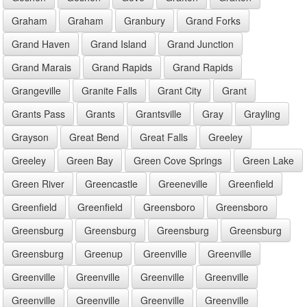
Graham
Graham
Granbury
Grand Forks
Grand Haven
Grand Island
Grand Junction
Grand Marais
Grand Rapids
Grand Rapids
Grangeville
Granite Falls
Grant City
Grant
Grants Pass
Grants
Grantsville
Gray
Grayling
Grayson
Great Bend
Great Falls
Greeley
Greeley
Green Bay
Green Cove Springs
Green Lake
Green River
Greencastle
Greeneville
Greenfield
Greenfield
Greenfield
Greensboro
Greensboro
Greensburg
Greensburg
Greensburg
Greensburg
Greensburg
Greenup
Greenville
Greenville
Greenville
Greenville
Greenville
Greenville
Greenville
Greenville
Greenville
Greenville