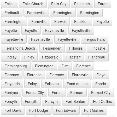
Fallon
Falls Church
Falls City
Falmouth
Fargo
Faribault
Farmerville
Farmington
Farmington
Farmington
Farmville
Farwell
Faulkton
Fayette
Fayette
Fayette
Fayetteville
Fayetteville
Fayetteville
Fayetteville
Fayetteville
Fergus Falls
Fernandina Beach
Fessenden
Fillmore
Fincastle
Findlay
Finley
Fitzgerald
Flagstaff
Flandreau
Flemingsburg
Flemington
Flint
Florence
Florence
Florence
Florence
Floresville
Floyd
Floydada
Foley
Folkston
Fond du Lac
Fonda
Fordyce
Forest City
Forest
Forman
Forrest City
Forsyth
Forsyth
Forsyth
Fort Benton
Fort Collins
Fort Davis
Fort Dodge
Fort Edward
Fort Gaines