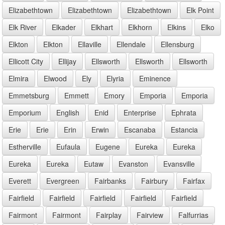
Elizabethtown
Elizabethtown
Elizabethtown
Elk Point
Elk River
Elkader
Elkhart
Elkhorn
Elkins
Elko
Elkton
Elkton
Ellaville
Ellendale
Ellensburg
Ellicott City
Ellijay
Ellsworth
Ellsworth
Ellsworth
Elmira
Elwood
Ely
Elyria
Eminence
Emmetsburg
Emmett
Emory
Emporia
Emporia
Emporium
English
Enid
Enterprise
Ephrata
Erie
Erie
Erin
Erwin
Escanaba
Estancia
Estherville
Eufaula
Eugene
Eureka
Eureka
Eureka
Eureka
Eutaw
Evanston
Evansville
Everett
Evergreen
Fairbanks
Fairbury
Fairfax
Fairfield
Fairfield
Fairfield
Fairfield
Fairfield
Fairmont
Fairmont
Fairplay
Fairview
Falfurrias