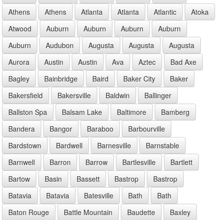
Athens
Athens
Atlanta
Atlanta
Atlantic
Atoka
Atwood
Auburn
Auburn
Auburn
Auburn
Auburn
Audubon
Augusta
Augusta
Augusta
Aurora
Austin
Austin
Ava
Aztec
Bad Axe
Bagley
Bainbridge
Baird
Baker City
Baker
Bakersfield
Bakersville
Baldwin
Ballinger
Ballston Spa
Balsam Lake
Baltimore
Bamberg
Bandera
Bangor
Baraboo
Barbourville
Bardstown
Bardwell
Barnesville
Barnstable
Barnwell
Barron
Barrow
Bartlesville
Bartlett
Bartow
Basin
Bassett
Bastrop
Bastrop
Batavia
Batavia
Batesville
Bath
Bath
Baton Rouge
Battle Mountain
Baudette
Baxley