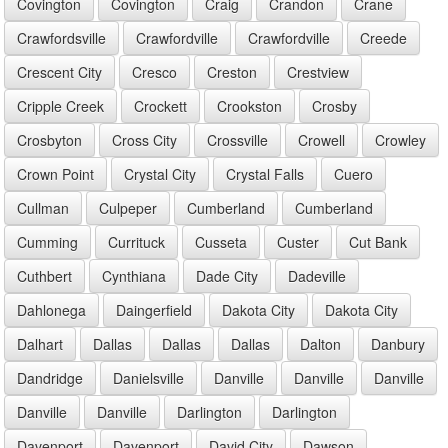
Covington
Covington
Craig
Crandon
Crane
Crawfordsville
Crawfordville
Crawfordville
Creede
Crescent City
Cresco
Creston
Crestview
Cripple Creek
Crockett
Crookston
Crosby
Crosbyton
Cross City
Crossville
Crowell
Crowley
Crown Point
Crystal City
Crystal Falls
Cuero
Cullman
Culpeper
Cumberland
Cumberland
Cumming
Currituck
Cusseta
Custer
Cut Bank
Cuthbert
Cynthiana
Dade City
Dadeville
Dahlonega
Daingerfield
Dakota City
Dakota City
Dalhart
Dallas
Dallas
Dallas
Dalton
Danbury
Dandridge
Danielsville
Danville
Danville
Danville
Danville
Danville
Darlington
Darlington
Davenport
Davenport
David City
Dawson