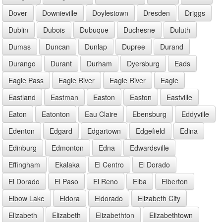
Dover
Downieville
Doylestown
Dresden
Driggs
Dublin
Dubois
Dubuque
Duchesne
Duluth
Dumas
Duncan
Dunlap
Dupree
Durand
Durango
Durant
Durham
Dyersburg
Eads
Eagle Pass
Eagle River
Eagle River
Eagle
Eastland
Eastman
Easton
Easton
Eastville
Eaton
Eatonton
Eau Claire
Ebensburg
Eddyville
Edenton
Edgard
Edgartown
Edgefield
Edina
Edinburg
Edmonton
Edna
Edwardsville
Effingham
Ekalaka
El Centro
El Dorado
El Dorado
El Paso
El Reno
Elba
Elberton
Elbow Lake
Eldora
Eldorado
Elizabeth City
Elizabeth
Elizabeth
Elizabethton
Elizabethtown