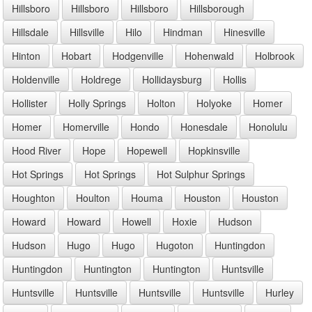
Hillsboro
Hillsboro
Hillsboro
Hillsborough
Hillsdale
Hillsville
Hilo
Hindman
Hinesville
Hinton
Hobart
Hodgenville
Hohenwald
Holbrook
Holdenville
Holdrege
Hollidaysburg
Hollis
Hollister
Holly Springs
Holton
Holyoke
Homer
Homer
Homerville
Hondo
Honesdale
Honolulu
Hood River
Hope
Hopewell
Hopkinsville
Hot Springs
Hot Springs
Hot Sulphur Springs
Houghton
Houlton
Houma
Houston
Houston
Howard
Howard
Howell
Hoxie
Hudson
Hudson
Hugo
Hugo
Hugoton
Huntingdon
Huntingdon
Huntington
Huntington
Huntsville
Huntsville
Huntsville
Huntsville
Huntsville
Hurley