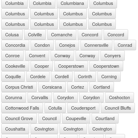
Columbia
Columbia
Columbiana
Columbus
Columbus
Columbus
Columbus
Columbus
Columbus
Columbus
Columbus
Columbus
Colusa
Colville
Comanche
Concord
Concord
Concordia
Condon
Conejos
Connersville
Conrad
Conroe
Convent
Conway
Conway
Conyers
Cookeville
Cooper
Cooperstown
Cooperstown
Coquille
Cordele
Cordell
Corinth
Corning
Corpus Christi
Corsicana
Cortez
Cortland
Corunna
Corvallis
Corydon
Corydon
Coshocton
Cottonwood Falls
Cotulla
Coudersport
Council Bluffs
Council Grove
Council
Coupeville
Courtland
Coushatta
Covington
Covington
Covington