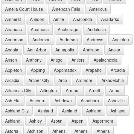
Amelia Court House
American Falls
Americus
Amherst
Amidon
Amite
Anaconda
Anadarko
Anahuac
Anamosa
Anchorage
Andalusia
Anderson
Anderson
Anderson
Andrews
Angleton
Angola
Ann Arbor
Annapolis
Anniston
Anoka
Anson
Anthony
Antigo
Antlers
Apalachicola
Appleton
Appling
Appomattox
Arapaho
Arcadia
Arcadia
Archer City
Arco
Ardmore
Arkadelphia
Arkansas City
Arlington
Armour
Arnett
Arthur
Ash Flat
Ashburn
Ashdown
Asheboro
Asheville
Ashland City
Ashland
Ashland
Ashland
Ashland
Ashland
Ashley
Asotin
Aspen
Aspermont
Astoria
Atchison
Athens
Athens
Athens