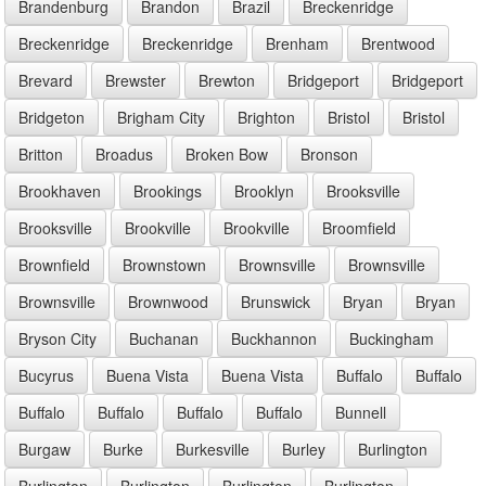
Brandenburg
Brandon
Brazil
Breckenridge
Breckenridge
Breckenridge
Brenham
Brentwood
Brevard
Brewster
Brewton
Bridgeport
Bridgeport
Bridgeton
Brigham City
Brighton
Bristol
Bristol
Britton
Broadus
Broken Bow
Bronson
Brookhaven
Brookings
Brooklyn
Brooksville
Brooksville
Brookville
Brookville
Broomfield
Brownfield
Brownstown
Brownsville
Brownsville
Brownsville
Brownwood
Brunswick
Bryan
Bryan
Bryson City
Buchanan
Buckhannon
Buckingham
Bucyrus
Buena Vista
Buena Vista
Buffalo
Buffalo
Buffalo
Buffalo
Buffalo
Buffalo
Bunnell
Burgaw
Burke
Burkesville
Burley
Burlington
Burlington
Burlington
Burlington
Burlington