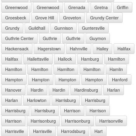
Greenwood
Greenwood
Grenada
Gretna
Griffin
Groesbeck
Grove Hill
Groveton
Grundy Center
Grundy
Guildhall
Gunnison
Guntersville
Guthrie Center
Guthrie
Guthrie
Guymon
Hackensack
Hagerstown
Hahnville
Hailey
Halifax
Halifax
Hallettsville
Hallock
Hamburg
Hamilton
Hamilton
Hamilton
Hamilton
Hamilton
Hamlin
Hampton
Hampton
Hampton
Hampton
Hanford
Hanover
Hardin
Hardin
Hardinsburg
Harlan
Harlan
Harlowton
Harrisburg
Harrisburg
Harrisburg
Harrisburg
Harrison
Harrison
Harrison
Harrisonburg
Harrisonburg
Harrisonville
Harrisville
Harrisville
Harrodsburg
Hart