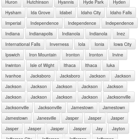
Huron
Hutchinson
Hyannis
Hyde Park
Hyden
Hysham
Ida Grove
Idabel
Idaho City
Idaho Falls
Imperial
Independence
Independence
Independence
Indiana
Indianapolis
Indianola
Indianola
Inez
International Falls
Inverness
Iola
Ionia
Iowa City
Ipswich
Iron Mountain
Ironton
Ironton
Irvine
Irwinton
Isle of Wight
Ithaca
Ithaca
Iuka
Ivanhoe
Jacksboro
Jacksboro
Jackson
Jackson
Jackson
Jackson
Jackson
Jackson
Jackson
Jackson
Jackson
Jackson
Jackson
Jacksonville
Jacksonville
Jacksonville
Jamestown
Jamestown
Jamestown
Janesville
Jasper
Jasper
Jasper
Jasper
Jasper
Jasper
Jasper
Jay
Jayton
Jefferson City
Jefferson
Jefferson
Jefferson