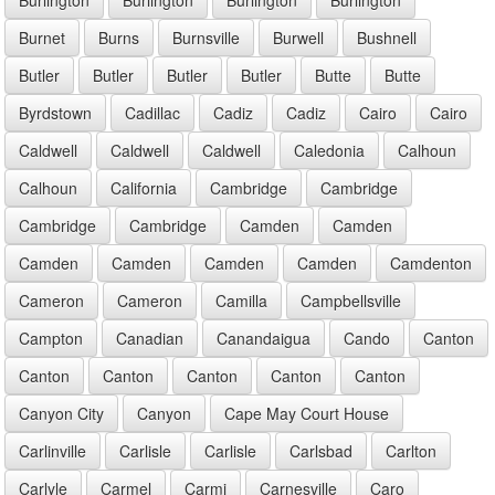
Burnet
Burns
Burnsville
Burwell
Bushnell
Butler
Butler
Butler
Butler
Butte
Butte
Byrdstown
Cadillac
Cadiz
Cadiz
Cairo
Cairo
Caldwell
Caldwell
Caldwell
Caledonia
Calhoun
Calhoun
California
Cambridge
Cambridge
Cambridge
Cambridge
Camden
Camden
Camden
Camden
Camden
Camden
Camdenton
Cameron
Cameron
Camilla
Campbellsville
Campton
Canadian
Canandaigua
Cando
Canton
Canton
Canton
Canton
Canton
Canton
Canyon City
Canyon
Cape May Court House
Carlinville
Carlisle
Carlisle
Carlsbad
Carlton
Carlyle
Carmel
Carmi
Carnesville
Caro