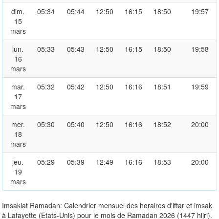
dim.
05:34
05:44
12:50
16:15
18:50
19:57
15
mars
lun.
05:33
05:43
12:50
16:15
18:50
19:58
16
mars
mar.
05:32
05:42
12:50
16:16
18:51
19:59
17
mars
mer.
05:30
05:40
12:50
16:16
18:52
20:00
18
mars
jeu.
05:29
05:39
12:49
16:16
18:53
20:00
19
mars
Imsakiat Ramadan: Calendrier mensuel des horaires d'iftar et imsak
à Lafayette (Etats-Unis) pour le mois de Ramadan 2026 (1447 hijri).