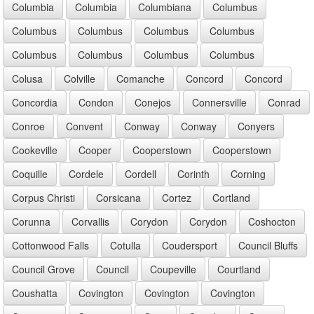
Columbia
Columbia
Columbiana
Columbus
Columbus
Columbus
Columbus
Columbus
Columbus
Columbus
Columbus
Columbus
Colusa
Colville
Comanche
Concord
Concord
Concordia
Condon
Conejos
Connersville
Conrad
Conroe
Convent
Conway
Conway
Conyers
Cookeville
Cooper
Cooperstown
Cooperstown
Coquille
Cordele
Cordell
Corinth
Corning
Corpus Christi
Corsicana
Cortez
Cortland
Corunna
Corvallis
Corydon
Corydon
Coshocton
Cottonwood Falls
Cotulla
Coudersport
Council Bluffs
Council Grove
Council
Coupeville
Courtland
Coushatta
Covington
Covington
Covington