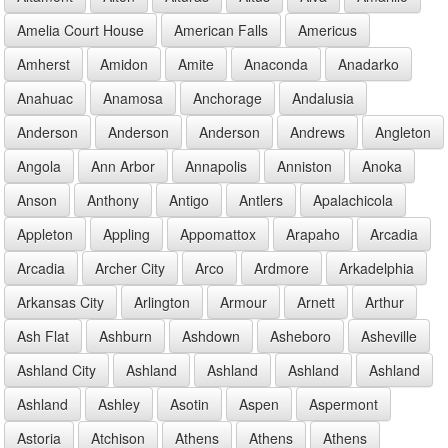
Amelia Court House
American Falls
Americus
Amherst
Amidon
Amite
Anaconda
Anadarko
Anahuac
Anamosa
Anchorage
Andalusia
Anderson
Anderson
Anderson
Andrews
Angleton
Angola
Ann Arbor
Annapolis
Anniston
Anoka
Anson
Anthony
Antigo
Antlers
Apalachicola
Appleton
Appling
Appomattox
Arapaho
Arcadia
Arcadia
Archer City
Arco
Ardmore
Arkadelphia
Arkansas City
Arlington
Armour
Arnett
Arthur
Ash Flat
Ashburn
Ashdown
Asheboro
Asheville
Ashland City
Ashland
Ashland
Ashland
Ashland
Ashland
Ashley
Asotin
Aspen
Aspermont
Astoria
Atchison
Athens
Athens
Athens