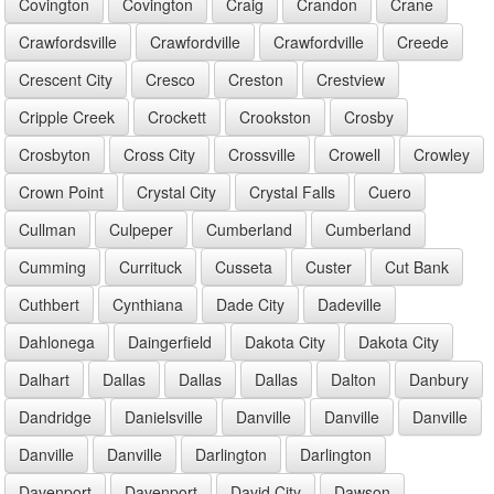
Covington
Covington
Craig
Crandon
Crane
Crawfordsville
Crawfordville
Crawfordville
Creede
Crescent City
Cresco
Creston
Crestview
Cripple Creek
Crockett
Crookston
Crosby
Crosbyton
Cross City
Crossville
Crowell
Crowley
Crown Point
Crystal City
Crystal Falls
Cuero
Cullman
Culpeper
Cumberland
Cumberland
Cumming
Currituck
Cusseta
Custer
Cut Bank
Cuthbert
Cynthiana
Dade City
Dadeville
Dahlonega
Daingerfield
Dakota City
Dakota City
Dalhart
Dallas
Dallas
Dallas
Dalton
Danbury
Dandridge
Danielsville
Danville
Danville
Danville
Danville
Danville
Darlington
Darlington
Davenport
Davenport
David City
Dawson