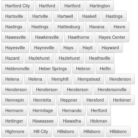
Hartford City
Hartford
Hartford
Hartington
Hartsville
Hartville
Hartwell
Haskell
Hastings
Hastings
Hastings
Hattiesburg
Havana
Havre
Hawesville
Hawkinsville
Hawthorne
Hayes Center
Hayesville
Hayneville
Hays
Hayti
Hayward
Hazard
Hazlehurst
Hazlehurst
Heathsville
Hebbronville
Heber Springs
Hebron
Heflin
Helena
Helena
Hemphill
Hempstead
Henderson
Henderson
Henderson
Henderson
Hendersonville
Hennepin
Henrietta
Heppner
Hereford
Herkimer
Hermann
Hermitage
Hernando
Hertford
Hettinger
Hiawassee
Hiawatha
Hickman
Highmore
Hill City
Hillsboro
Hillsboro
Hillsboro