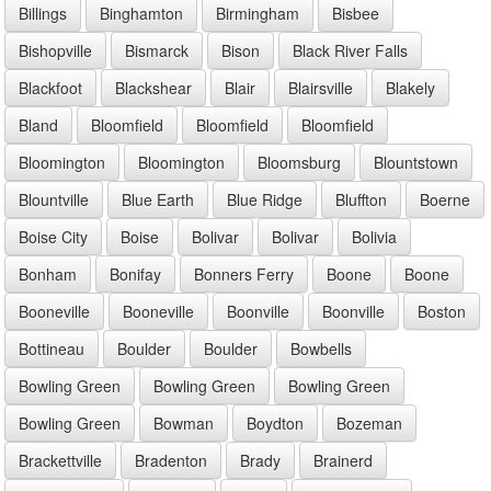
Billings
Binghamton
Birmingham
Bisbee
Bishopville
Bismarck
Bison
Black River Falls
Blackfoot
Blackshear
Blair
Blairsville
Blakely
Bland
Bloomfield
Bloomfield
Bloomfield
Bloomington
Bloomington
Bloomsburg
Blountstown
Blountville
Blue Earth
Blue Ridge
Bluffton
Boerne
Boise City
Boise
Bolivar
Bolivar
Bolivia
Bonham
Bonifay
Bonners Ferry
Boone
Boone
Booneville
Booneville
Boonville
Boonville
Boston
Bottineau
Boulder
Boulder
Bowbells
Bowling Green
Bowling Green
Bowling Green
Bowling Green
Bowman
Boydton
Bozeman
Brackettville
Bradenton
Brady
Brainerd