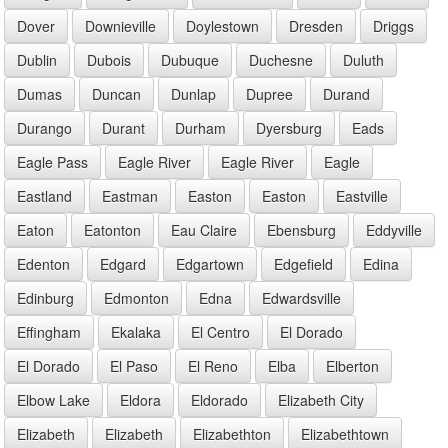
Dover
Downieville
Doylestown
Dresden
Driggs
Dublin
Dubois
Dubuque
Duchesne
Duluth
Dumas
Duncan
Dunlap
Dupree
Durand
Durango
Durant
Durham
Dyersburg
Eads
Eagle Pass
Eagle River
Eagle River
Eagle
Eastland
Eastman
Easton
Easton
Eastville
Eaton
Eatonton
Eau Claire
Ebensburg
Eddyville
Edenton
Edgard
Edgartown
Edgefield
Edina
Edinburg
Edmonton
Edna
Edwardsville
Effingham
Ekalaka
El Centro
El Dorado
El Dorado
El Paso
El Reno
Elba
Elberton
Elbow Lake
Eldora
Eldorado
Elizabeth City
Elizabeth
Elizabeth
Elizabethton
Elizabethtown