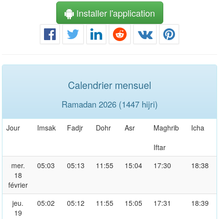
Installer l'application
Calendrier mensuel
Ramadan 2026 (1447 hijri)
Jour
Imsak
Fadjr
Dohr
Asr
Maghrib
Icha
Iftar
mer.
05:03
05:13
11:55
15:04
17:30
18:38
18
février
jeu.
05:02
05:12
11:55
15:05
17:31
18:39
19