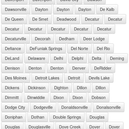
Dawsonville
Dayton
Dayton
Dayton
De Kalb
De Queen
De Smet
Deadwood
Decatur
Decatur
Decatur
Decatur
Decatur
Decatur
Decatur
Decaturville
Decorah
Dedham
Deer Lodge
Defiance
DeFuniak Springs
Del Norte
Del Rio
DeLand
Delaware
Delhi
Delphi
Delta
Deming
Denison
Denton
Denton
Denver
DeRidder
Des Moines
Detroit Lakes
Detroit
Devils Lake
Dickens
Dickinson
Dighton
Dillon
Dillon
Dimmitt
Dinwiddie
Dixon
Dixon
Dobson
Dodge City
Dodgeville
Donaldsonville
Donalsonville
Doniphan
Dothan
Double Springs
Douglas
Douglas
Douglasville
Dove Creek
Dover
Dover