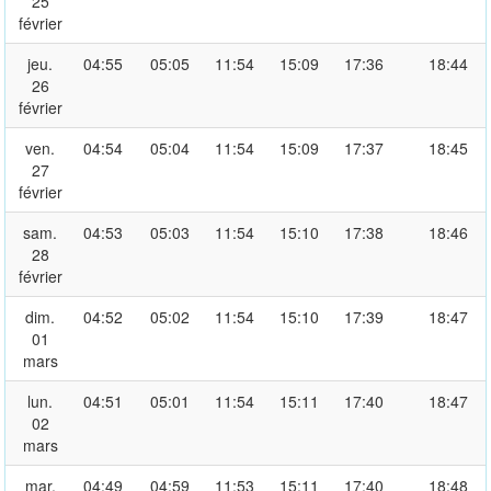
25
février
jeu.
04:55
05:05
11:54
15:09
17:36
18:44
26
février
ven.
04:54
05:04
11:54
15:09
17:37
18:45
27
février
sam.
04:53
05:03
11:54
15:10
17:38
18:46
28
février
dim.
04:52
05:02
11:54
15:10
17:39
18:47
01
mars
lun.
04:51
05:01
11:54
15:11
17:40
18:47
02
mars
mar.
04:49
04:59
11:53
15:11
17:40
18:48