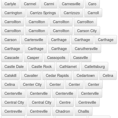
Carlyle
Carmel
Carmi
Carnesville
Caro
Carrington
Carrizo Springs
Carrizozo
Carroll
Carrollton
Carrollton
Carrollton
Carrollton
Carrollton
Carrollton
Carrollton
Carson City
Carson
Cartersville
Carthage
Carthage
Carthage
Carthage
Carthage
Carthage
Caruthersville
Cascade
Casper
Cassopolis
Cassville
Castle Dale
Castle Rock
Cathlamet
Catlettsburg
Catskill
Cavalier
Cedar Rapids
Cedartown
Celina
Celina
Center City
Center
Center
Center
Centerville
Centerville
Centerville
Centerville
Central City
Central City
Centre
Centreville
Centreville
Centreville
Chadron
Challis