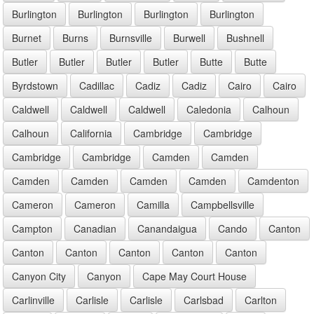
Burlington
Burlington
Burlington
Burlington
Burnet
Burns
Burnsville
Burwell
Bushnell
Butler
Butler
Butler
Butler
Butte
Butte
Byrdstown
Cadillac
Cadiz
Cadiz
Cairo
Cairo
Caldwell
Caldwell
Caldwell
Caledonia
Calhoun
Calhoun
California
Cambridge
Cambridge
Cambridge
Cambridge
Camden
Camden
Camden
Camden
Camden
Camden
Camdenton
Cameron
Cameron
Camilla
Campbellsville
Campton
Canadian
Canandaigua
Cando
Canton
Canton
Canton
Canton
Canton
Canton
Canyon City
Canyon
Cape May Court House
Carlinville
Carlisle
Carlisle
Carlsbad
Carlton