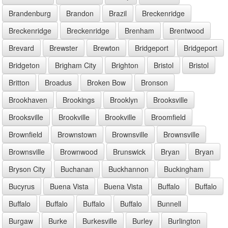
Brandenburg
Brandon
Brazil
Breckenridge
Breckenridge
Breckenridge
Brenham
Brentwood
Brevard
Brewster
Brewton
Bridgeport
Bridgeport
Bridgeton
Brigham City
Brighton
Bristol
Bristol
Britton
Broadus
Broken Bow
Bronson
Brookhaven
Brookings
Brooklyn
Brooksville
Brooksville
Brookville
Brookville
Broomfield
Brownfield
Brownstown
Brownsville
Brownsville
Brownsville
Brownwood
Brunswick
Bryan
Bryan
Bryson City
Buchanan
Buckhannon
Buckingham
Bucyrus
Buena Vista
Buena Vista
Buffalo
Buffalo
Buffalo
Buffalo
Buffalo
Buffalo
Bunnell
Burgaw
Burke
Burkesville
Burley
Burlington