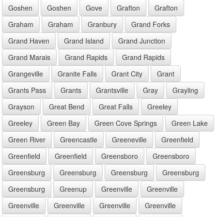
Goshen
Goshen
Gove
Grafton
Grafton
Graham
Graham
Granbury
Grand Forks
Grand Haven
Grand Island
Grand Junction
Grand Marais
Grand Rapids
Grand Rapids
Grangeville
Granite Falls
Grant City
Grant
Grants Pass
Grants
Grantsville
Gray
Grayling
Grayson
Great Bend
Great Falls
Greeley
Greeley
Green Bay
Green Cove Springs
Green Lake
Green River
Greencastle
Greeneville
Greenfield
Greenfield
Greenfield
Greensboro
Greensboro
Greensburg
Greensburg
Greensburg
Greensburg
Greensburg
Greenup
Greenville
Greenville
Greenville
Greenville
Greenville
Greenville