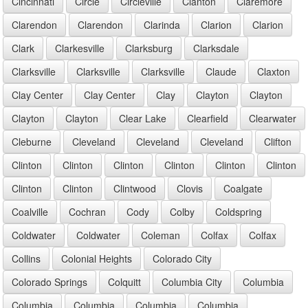
Cincinnati
Circle
Circleville
Clanton
Claremore
Clarendon
Clarendon
Clarinda
Clarion
Clarion
Clark
Clarkesville
Clarksburg
Clarksdale
Clarksville
Clarksville
Clarksville
Claude
Claxton
Clay Center
Clay Center
Clay
Clayton
Clayton
Clayton
Clayton
Clear Lake
Clearfield
Clearwater
Cleburne
Cleveland
Cleveland
Cleveland
Clifton
Clinton
Clinton
Clinton
Clinton
Clinton
Clinton
Clinton
Clinton
Clintwood
Clovis
Coalgate
Coalville
Cochran
Cody
Colby
Coldspring
Coldwater
Coldwater
Coleman
Colfax
Colfax
Collins
Colonial Heights
Colorado City
Colorado Springs
Colquitt
Columbia City
Columbia
Columbia
Columbia
Columbia
Columbia