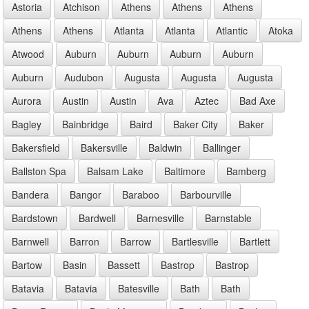
Astoria
Atchison
Athens
Athens
Athens
Athens
Athens
Atlanta
Atlanta
Atlantic
Atoka
Atwood
Auburn
Auburn
Auburn
Auburn
Auburn
Audubon
Augusta
Augusta
Augusta
Aurora
Austin
Austin
Ava
Aztec
Bad Axe
Bagley
Bainbridge
Baird
Baker City
Baker
Bakersfield
Bakersville
Baldwin
Ballinger
Ballston Spa
Balsam Lake
Baltimore
Bamberg
Bandera
Bangor
Baraboo
Barbourville
Bardstown
Bardwell
Barnesville
Barnstable
Barnwell
Barron
Barrow
Bartlesville
Bartlett
Bartow
Basin
Bassett
Bastrop
Bastrop
Batavia
Batavia
Batesville
Bath
Bath