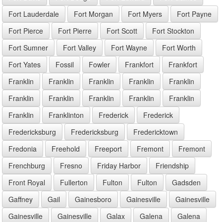
Fort Lauderdale
Fort Morgan
Fort Myers
Fort Payne
Fort Pierce
Fort Pierre
Fort Scott
Fort Stockton
Fort Sumner
Fort Valley
Fort Wayne
Fort Worth
Fort Yates
Fossil
Fowler
Frankfort
Frankfort
Franklin
Franklin
Franklin
Franklin
Franklin
Franklin
Franklin
Franklin
Franklin
Franklin
Franklin
Franklinton
Frederick
Frederick
Fredericksburg
Fredericksburg
Fredericktown
Fredonia
Freehold
Freeport
Fremont
Fremont
Frenchburg
Fresno
Friday Harbor
Friendship
Front Royal
Fullerton
Fulton
Fulton
Gadsden
Gaffney
Gail
Gainesboro
Gainesville
Gainesville
Gainesville
Gainesville
Galax
Galena
Galena