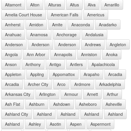
Altamont
Alton
Alturas
Altus
Alva
Amarillo
Amelia Court House
American Falls
Americus
Amherst
Amidon
Amite
Anaconda
Anadarko
Anahuac
Anamosa
Anchorage
Andalusia
Anderson
Anderson
Anderson
Andrews
Angleton
Angola
Ann Arbor
Annapolis
Anniston
Anoka
Anson
Anthony
Antigo
Antlers
Apalachicola
Appleton
Appling
Appomattox
Arapaho
Arcadia
Arcadia
Archer City
Arco
Ardmore
Arkadelphia
Arkansas City
Arlington
Armour
Arnett
Arthur
Ash Flat
Ashburn
Ashdown
Asheboro
Asheville
Ashland City
Ashland
Ashland
Ashland
Ashland
Ashland
Ashley
Asotin
Aspen
Aspermont