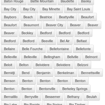
Baton Rouge
Battle Mountain
Baudette
Baxley
Bay City
Bay City
Bay Minette
Bay Saint Louis
Bayboro
Beach
Beatrice
Beattyville
Beaufort
Beaufort
Beaumont
Beaver City
Beaver
Beaver
Beaver
Beckley
Bedford
Bedford
Bedford
Bedford
Bedford
Beeville
Bel Air
Belfast
Bellaire
Belle Fourche
Bellefontaine
Bellefonte
Belleville
Belleville
Bellingham
Bellville
Belmont
Beloit
Belton
Belvidere
Belvidere
Belzoni
Bemidji
Bend
Benjamin
Benkelman
Bennettsville
Benson
Benton
Benton
Benton
Benton
Benton
Benton
Bentonville
Berkeley Springs
Bernalillo
Berryville
Bessemer
Bethany
Beulah
Big Lake
Big Rapids
Big Spring
Big Timber