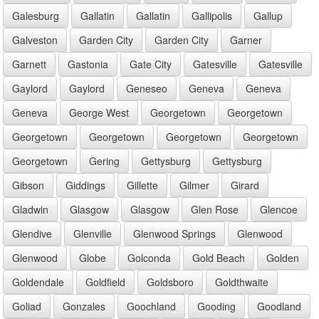
Galesburg
Gallatin
Gallatin
Gallipolis
Gallup
Galveston
Garden City
Garden City
Garner
Garnett
Gastonia
Gate City
Gatesville
Gatesville
Gaylord
Gaylord
Geneseo
Geneva
Geneva
Geneva
George West
Georgetown
Georgetown
Georgetown
Georgetown
Georgetown
Georgetown
Georgetown
Gering
Gettysburg
Gettysburg
Gibson
Giddings
Gillette
Gilmer
Girard
Gladwin
Glasgow
Glasgow
Glen Rose
Glencoe
Glendive
Glenville
Glenwood Springs
Glenwood
Glenwood
Globe
Golconda
Gold Beach
Golden
Goldendale
Goldfield
Goldsboro
Goldthwaite
Goliad
Gonzales
Goochland
Gooding
Goodland