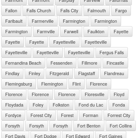
Fallon
Falls Church
Falls City
Falmouth
Fargo
Faribault
Farmerville
Farmington
Farmington
Farmington
Farmville
Farwell
Faulkton
Fayette
Fayette
Fayette
Fayetteville
Fayetteville
Fayetteville
Fayetteville
Fayetteville
Fergus Falls
Fernandina Beach
Fessenden
Fillmore
Fincastle
Findlay
Finley
Fitzgerald
Flagstaff
Flandreau
Flemingsburg
Flemington
Flint
Florence
Florence
Florence
Florence
Floresville
Floyd
Floydada
Foley
Folkston
Fond du Lac
Fonda
Fordyce
Forest City
Forest
Forman
Forrest City
Forsyth
Forsyth
Forsyth
Fort Benton
Fort Collins
Fort Davis
Fort Dodge
Fort Edward
Fort Gaines