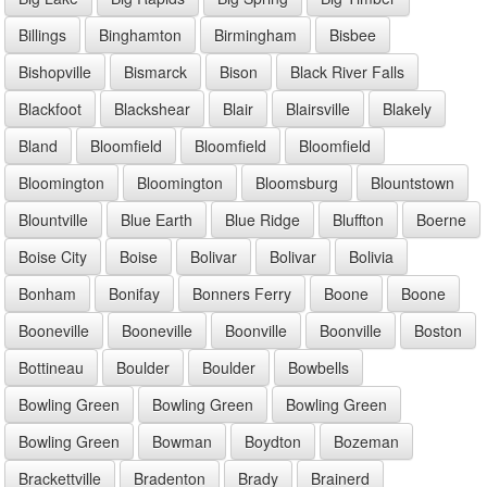
Billings
Binghamton
Birmingham
Bisbee
Bishopville
Bismarck
Bison
Black River Falls
Blackfoot
Blackshear
Blair
Blairsville
Blakely
Bland
Bloomfield
Bloomfield
Bloomfield
Bloomington
Bloomington
Bloomsburg
Blountstown
Blountville
Blue Earth
Blue Ridge
Bluffton
Boerne
Boise City
Boise
Bolivar
Bolivar
Bolivia
Bonham
Bonifay
Bonners Ferry
Boone
Boone
Booneville
Booneville
Boonville
Boonville
Boston
Bottineau
Boulder
Boulder
Bowbells
Bowling Green
Bowling Green
Bowling Green
Bowling Green
Bowman
Boydton
Bozeman
Brackettville
Bradenton
Brady
Brainerd