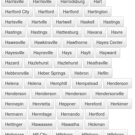
Harrisville
Harrisville
Harrodsburg
Hart
Hartford City
Hartford
Hartford
Hartington
Hartsville
Hartville
Hartwell
Haskell
Hastings
Hastings
Hastings
Hattiesburg
Havana
Havre
Hawesville
Hawkinsville
Hawthorne
Hayes Center
Hayesville
Hayneville
Hays
Hayti
Hayward
Hazard
Hazlehurst
Hazlehurst
Heathsville
Hebbronville
Heber Springs
Hebron
Heflin
Helena
Helena
Hemphill
Hempstead
Henderson
Henderson
Henderson
Henderson
Hendersonville
Hennepin
Henrietta
Heppner
Hereford
Herkimer
Hermann
Hermitage
Hernando
Hertford
Hettinger
Hiawassee
Hiawatha
Hickman
Highmore
Hill City
Hillsboro
Hillsboro
Hillsboro