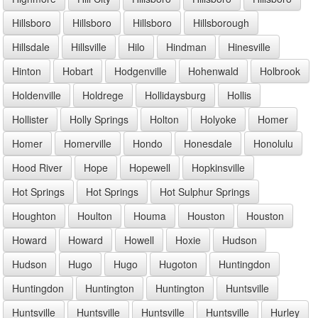
Hillsboro
Hillsboro
Hillsboro
Hillsborough
Hillsdale
Hillsville
Hilo
Hindman
Hinesville
Hinton
Hobart
Hodgenville
Hohenwald
Holbrook
Holdenville
Holdrege
Hollidaysburg
Hollis
Hollister
Holly Springs
Holton
Holyoke
Homer
Homer
Homerville
Hondo
Honesdale
Honolulu
Hood River
Hope
Hopewell
Hopkinsville
Hot Springs
Hot Springs
Hot Sulphur Springs
Houghton
Houlton
Houma
Houston
Houston
Howard
Howard
Howell
Hoxie
Hudson
Hudson
Hugo
Hugo
Hugoton
Huntingdon
Huntingdon
Huntington
Huntington
Huntsville
Huntsville
Huntsville
Huntsville
Huntsville
Hurley