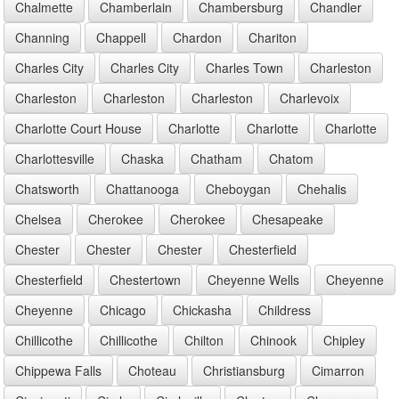
Chalmette
Chamberlain
Chambersburg
Chandler
Channing
Chappell
Chardon
Chariton
Charles City
Charles City
Charles Town
Charleston
Charleston
Charleston
Charleston
Charlevoix
Charlotte Court House
Charlotte
Charlotte
Charlotte
Charlottesville
Chaska
Chatham
Chatom
Chatsworth
Chattanooga
Cheboygan
Chehalis
Chelsea
Cherokee
Cherokee
Chesapeake
Chester
Chester
Chester
Chesterfield
Chesterfield
Chestertown
Cheyenne Wells
Cheyenne
Cheyenne
Chicago
Chickasha
Childress
Chillicothe
Chillicothe
Chilton
Chinook
Chipley
Chippewa Falls
Choteau
Christiansburg
Cimarron