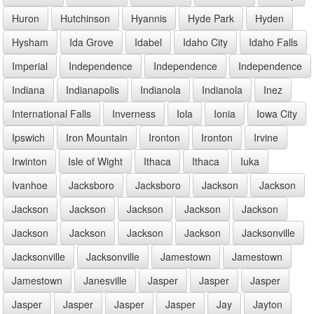
Huron
Hutchinson
Hyannis
Hyde Park
Hyden
Hysham
Ida Grove
Idabel
Idaho City
Idaho Falls
Imperial
Independence
Independence
Independence
Indiana
Indianapolis
Indianola
Indianola
Inez
International Falls
Inverness
Iola
Ionia
Iowa City
Ipswich
Iron Mountain
Ironton
Ironton
Irvine
Irwinton
Isle of Wight
Ithaca
Ithaca
Iuka
Ivanhoe
Jacksboro
Jacksboro
Jackson
Jackson
Jackson
Jackson
Jackson
Jackson
Jackson
Jackson
Jackson
Jackson
Jackson
Jacksonville
Jacksonville
Jacksonville
Jamestown
Jamestown
Jamestown
Janesville
Jasper
Jasper
Jasper
Jasper
Jasper
Jasper
Jasper
Jay
Jayton