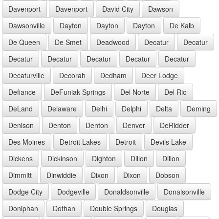
Davenport
Davenport
David City
Dawson
Dawsonville
Dayton
Dayton
Dayton
De Kalb
De Queen
De Smet
Deadwood
Decatur
Decatur
Decatur
Decatur
Decatur
Decatur
Decatur
Decaturville
Decorah
Dedham
Deer Lodge
Defiance
DeFuniak Springs
Del Norte
Del Rio
DeLand
Delaware
Delhi
Delphi
Delta
Deming
Denison
Denton
Denton
Denver
DeRidder
Des Moines
Detroit Lakes
Detroit
Devils Lake
Dickens
Dickinson
Dighton
Dillon
Dillon
Dimmitt
Dinwiddie
Dixon
Dixon
Dobson
Dodge City
Dodgeville
Donaldsonville
Donalsonville
Doniphan
Dothan
Double Springs
Douglas