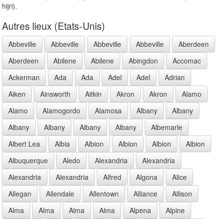
hijri).
Autres lieux (Etats-Unis)
Abbeville
Abbeville
Abbeville
Abbeville
Aberdeen
Aberdeen
Abilene
Abilene
Abingdon
Accomac
Ackerman
Ada
Ada
Adel
Adel
Adrian
Aiken
Ainsworth
Aitkin
Akron
Akron
Alamo
Alamo
Alamogordo
Alamosa
Albany
Albany
Albany
Albany
Albany
Albany
Albemarle
Albert Lea
Albia
Albion
Albion
Albion
Albion
Albuquerque
Aledo
Alexandria
Alexandria
Alexandria
Alexandria
Alfred
Algona
Alice
Allegan
Allendale
Allentown
Alliance
Allison
Alma
Alma
Alma
Alma
Alpena
Alpine