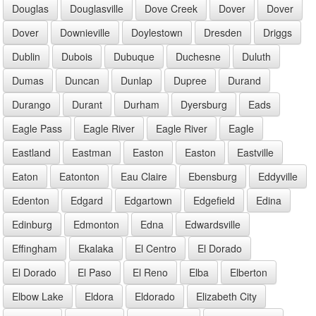
Douglas
Douglasville
Dove Creek
Dover
Dover
Dover
Downieville
Doylestown
Dresden
Driggs
Dublin
Dubois
Dubuque
Duchesne
Duluth
Dumas
Duncan
Dunlap
Dupree
Durand
Durango
Durant
Durham
Dyersburg
Eads
Eagle Pass
Eagle River
Eagle River
Eagle
Eastland
Eastman
Easton
Easton
Eastville
Eaton
Eatonton
Eau Claire
Ebensburg
Eddyville
Edenton
Edgard
Edgartown
Edgefield
Edina
Edinburg
Edmonton
Edna
Edwardsville
Effingham
Ekalaka
El Centro
El Dorado
El Dorado
El Paso
El Reno
Elba
Elberton
Elbow Lake
Eldora
Eldorado
Elizabeth City