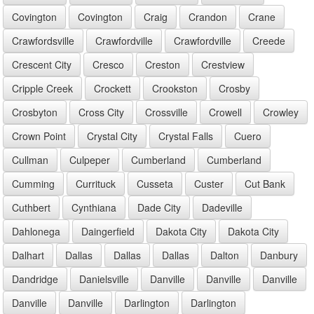
Covington
Covington
Craig
Crandon
Crane
Crawfordsville
Crawfordville
Crawfordville
Creede
Crescent City
Cresco
Creston
Crestview
Cripple Creek
Crockett
Crookston
Crosby
Crosbyton
Cross City
Crossville
Crowell
Crowley
Crown Point
Crystal City
Crystal Falls
Cuero
Cullman
Culpeper
Cumberland
Cumberland
Cumming
Currituck
Cusseta
Custer
Cut Bank
Cuthbert
Cynthiana
Dade City
Dadeville
Dahlonega
Daingerfield
Dakota City
Dakota City
Dalhart
Dallas
Dallas
Dallas
Dalton
Danbury
Dandridge
Danielsville
Danville
Danville
Danville
Danville
Danville
Darlington
Darlington