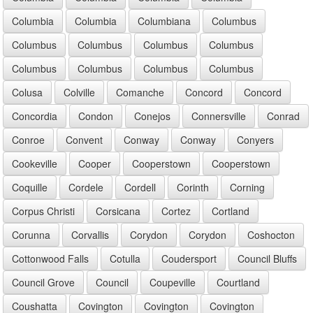
Columbia
Columbia
Columbiana
Columbus
Columbus
Columbus
Columbus
Columbus
Columbus
Columbus
Columbus
Columbus
Colusa
Colville
Comanche
Concord
Concord
Concordia
Condon
Conejos
Connersville
Conrad
Conroe
Convent
Conway
Conway
Conyers
Cookeville
Cooper
Cooperstown
Cooperstown
Coquille
Cordele
Cordell
Corinth
Corning
Corpus Christi
Corsicana
Cortez
Cortland
Corunna
Corvallis
Corydon
Corydon
Coshocton
Cottonwood Falls
Cotulla
Coudersport
Council Bluffs
Council Grove
Council
Coupeville
Courtland
Coushatta
Covington
Covington
Covington