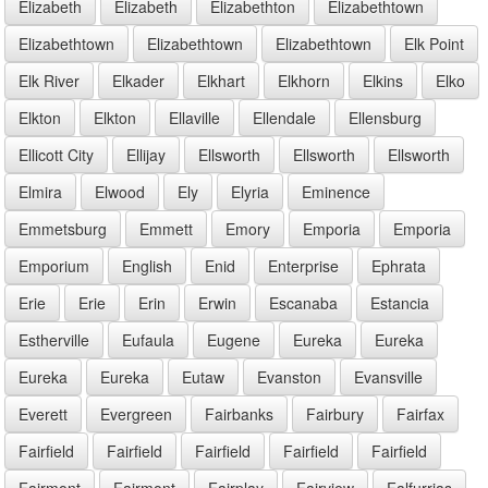
Elizabeth
Elizabeth
Elizabethton
Elizabethtown
Elizabethtown
Elizabethtown
Elizabethtown
Elk Point
Elk River
Elkader
Elkhart
Elkhorn
Elkins
Elko
Elkton
Elkton
Ellaville
Ellendale
Ellensburg
Ellicott City
Ellijay
Ellsworth
Ellsworth
Ellsworth
Elmira
Elwood
Ely
Elyria
Eminence
Emmetsburg
Emmett
Emory
Emporia
Emporia
Emporium
English
Enid
Enterprise
Ephrata
Erie
Erie
Erin
Erwin
Escanaba
Estancia
Estherville
Eufaula
Eugene
Eureka
Eureka
Eureka
Eureka
Eutaw
Evanston
Evansville
Everett
Evergreen
Fairbanks
Fairbury
Fairfax
Fairfield
Fairfield
Fairfield
Fairfield
Fairfield
Fairmont
Fairmont
Fairplay
Fairview
Falfurrias