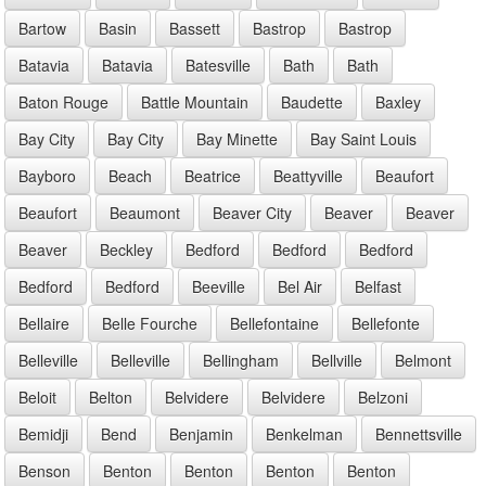
Bartow
Basin
Bassett
Bastrop
Bastrop
Batavia
Batavia
Batesville
Bath
Bath
Baton Rouge
Battle Mountain
Baudette
Baxley
Bay City
Bay City
Bay Minette
Bay Saint Louis
Bayboro
Beach
Beatrice
Beattyville
Beaufort
Beaufort
Beaumont
Beaver City
Beaver
Beaver
Beaver
Beckley
Bedford
Bedford
Bedford
Bedford
Bedford
Beeville
Bel Air
Belfast
Bellaire
Belle Fourche
Bellefontaine
Bellefonte
Belleville
Belleville
Bellingham
Bellville
Belmont
Beloit
Belton
Belvidere
Belvidere
Belzoni
Bemidji
Bend
Benjamin
Benkelman
Bennettsville
Benson
Benton
Benton
Benton
Benton