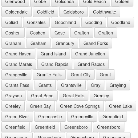
Glenwood
Globe
Golconda
Gold Beach
Golden
Goldendale
Goldfield
Goldsboro
Goldthwaite
Goliad
Gonzales
Goochland
Gooding
Goodland
Goshen
Goshen
Gove
Grafton
Grafton
Graham
Graham
Granbury
Grand Forks
Grand Haven
Grand Island
Grand Junction
Grand Marais
Grand Rapids
Grand Rapids
Grangeville
Granite Falls
Grant City
Grant
Grants Pass
Grants
Grantsville
Gray
Grayling
Grayson
Great Bend
Great Falls
Greeley
Greeley
Green Bay
Green Cove Springs
Green Lake
Green River
Greencastle
Greeneville
Greenfield
Greenfield
Greenfield
Greensboro
Greensboro
Greensburg
Greensburg
Greensburg
Greensburg