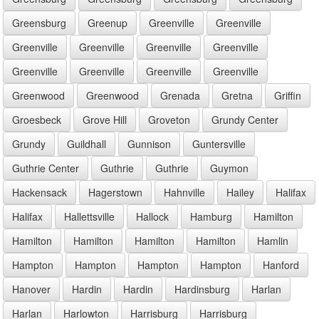
Greensburg
Greenup
Greenville
Greenville
Greenville
Greenville
Greenville
Greenville
Greenville
Greenville
Greenville
Greenville
Greenwood
Greenwood
Grenada
Gretna
Griffin
Groesbeck
Grove Hill
Groveton
Grundy Center
Grundy
Guildhall
Gunnison
Guntersville
Guthrie Center
Guthrie
Guthrie
Guymon
Hackensack
Hagerstown
Hahnville
Hailey
Halifax
Halifax
Hallettsville
Hallock
Hamburg
Hamilton
Hamilton
Hamilton
Hamilton
Hamilton
Hamlin
Hampton
Hampton
Hampton
Hampton
Hanford
Hanover
Hardin
Hardin
Hardinsburg
Harlan
Harlan
Harlowton
Harrisburg
Harrisburg