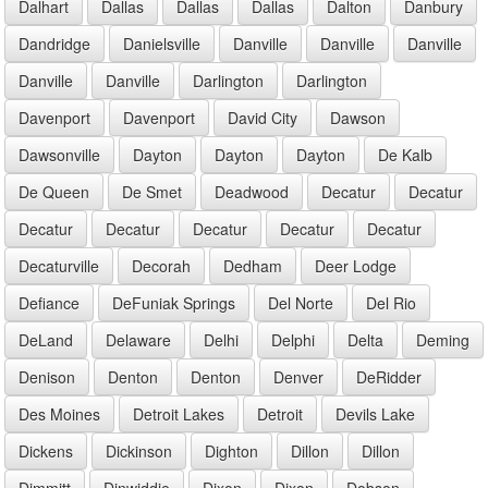
Dalhart
Dallas
Dallas
Dallas
Dalton
Danbury
Dandridge
Danielsville
Danville
Danville
Danville
Danville
Danville
Darlington
Darlington
Davenport
Davenport
David City
Dawson
Dawsonville
Dayton
Dayton
Dayton
De Kalb
De Queen
De Smet
Deadwood
Decatur
Decatur
Decatur
Decatur
Decatur
Decatur
Decatur
Decaturville
Decorah
Dedham
Deer Lodge
Defiance
DeFuniak Springs
Del Norte
Del Rio
DeLand
Delaware
Delhi
Delphi
Delta
Deming
Denison
Denton
Denton
Denver
DeRidder
Des Moines
Detroit Lakes
Detroit
Devils Lake
Dickens
Dickinson
Dighton
Dillon
Dillon
Dimmitt
Dinwiddie
Dixon
Dixon
Dobson