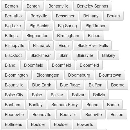
Benton
Benton
Bentonville
Berkeley Springs
Bernalillo
Berryville
Bessemer
Bethany
Beulah
Big Lake
Big Rapids
Big Spring
Big Timber
Billings
Binghamton
Birmingham
Bisbee
Bishopville
Bismarck
Bison
Black River Falls
Blackfoot
Blackshear
Blair
Blairsville
Blakely
Bland
Bloomfield
Bloomfield
Bloomfield
Bloomington
Bloomington
Bloomsburg
Blountstown
Blountville
Blue Earth
Blue Ridge
Bluffton
Boerne
Boise City
Boise
Bolivar
Bolivar
Bolivia
Bonham
Bonifay
Bonners Ferry
Boone
Boone
Booneville
Booneville
Boonville
Boonville
Boston
Bottineau
Boulder
Boulder
Bowbells