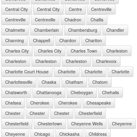
Central City
Central City
Centre
Centreville
Centreville
Centreville
Chadron
Challis
Chalmette
Chamberlain
Chambersburg
Chandler
Channing
Chappell
Chardon
Chariton
Charles City
Charles City
Charles Town
Charleston
Charleston
Charleston
Charleston
Charlevoix
Charlotte Court House
Charlotte
Charlotte
Charlotte
Charlottesville
Chaska
Chatham
Chatom
Chatsworth
Chattanooga
Cheboygan
Chehalis
Chelsea
Cherokee
Cherokee
Chesapeake
Chester
Chester
Chester
Chesterfield
Chesterfield
Chestertown
Cheyenne Wells
Cheyenne
Cheyenne
Chicago
Chickasha
Childress