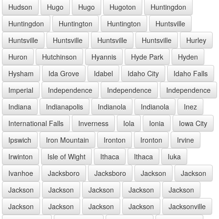
Hudson
Hugo
Hugo
Hugoton
Huntingdon
Huntingdon
Huntington
Huntington
Huntsville
Huntsville
Huntsville
Huntsville
Huntsville
Hurley
Huron
Hutchinson
Hyannis
Hyde Park
Hyden
Hysham
Ida Grove
Idabel
Idaho City
Idaho Falls
Imperial
Independence
Independence
Independence
Indiana
Indianapolis
Indianola
Indianola
Inez
International Falls
Inverness
Iola
Ionia
Iowa City
Ipswich
Iron Mountain
Ironton
Ironton
Irvine
Irwinton
Isle of Wight
Ithaca
Ithaca
Iuka
Ivanhoe
Jacksboro
Jacksboro
Jackson
Jackson
Jackson
Jackson
Jackson
Jackson
Jackson
Jackson
Jackson
Jackson
Jackson
Jacksonville