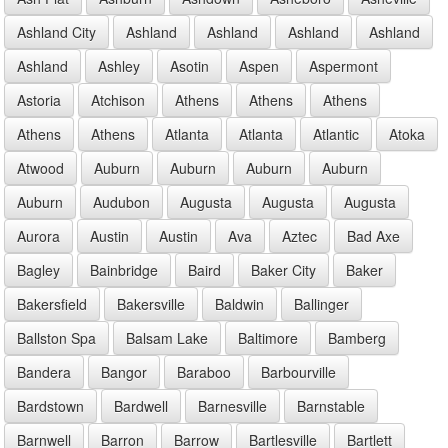
Ashland City
Ashland
Ashland
Ashland
Ashland
Ashland
Ashley
Asotin
Aspen
Aspermont
Astoria
Atchison
Athens
Athens
Athens
Athens
Athens
Atlanta
Atlanta
Atlantic
Atoka
Atwood
Auburn
Auburn
Auburn
Auburn
Auburn
Audubon
Augusta
Augusta
Augusta
Aurora
Austin
Austin
Ava
Aztec
Bad Axe
Bagley
Bainbridge
Baird
Baker City
Baker
Bakersfield
Bakersville
Baldwin
Ballinger
Ballston Spa
Balsam Lake
Baltimore
Bamberg
Bandera
Bangor
Baraboo
Barbourville
Bardstown
Bardwell
Barnesville
Barnstable
Barnwell
Barron
Barrow
Bartlesville
Bartlett