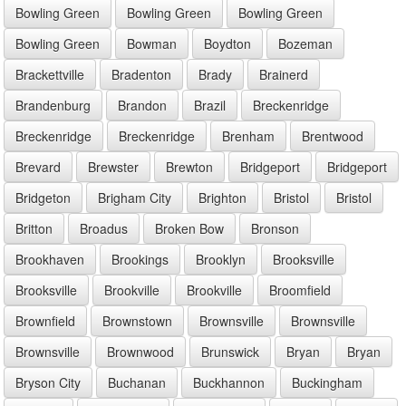
Bowling Green
Bowling Green
Bowling Green
Bowling Green
Bowman
Boydton
Bozeman
Brackettville
Bradenton
Brady
Brainerd
Brandenburg
Brandon
Brazil
Breckenridge
Breckenridge
Breckenridge
Brenham
Brentwood
Brevard
Brewster
Brewton
Bridgeport
Bridgeport
Bridgeton
Brigham City
Brighton
Bristol
Bristol
Britton
Broadus
Broken Bow
Bronson
Brookhaven
Brookings
Brooklyn
Brooksville
Brooksville
Brookville
Brookville
Broomfield
Brownfield
Brownstown
Brownsville
Brownsville
Brownsville
Brownwood
Brunswick
Bryan
Bryan
Bryson City
Buchanan
Buckhannon
Buckingham