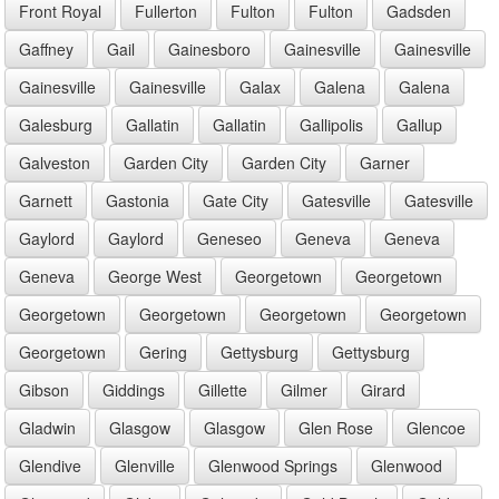
Front Royal
Fullerton
Fulton
Fulton
Gadsden
Gaffney
Gail
Gainesboro
Gainesville
Gainesville
Gainesville
Gainesville
Galax
Galena
Galena
Galesburg
Gallatin
Gallatin
Gallipolis
Gallup
Galveston
Garden City
Garden City
Garner
Garnett
Gastonia
Gate City
Gatesville
Gatesville
Gaylord
Gaylord
Geneseo
Geneva
Geneva
Geneva
George West
Georgetown
Georgetown
Georgetown
Georgetown
Georgetown
Georgetown
Georgetown
Gering
Gettysburg
Gettysburg
Gibson
Giddings
Gillette
Gilmer
Girard
Gladwin
Glasgow
Glasgow
Glen Rose
Glencoe
Glendive
Glenville
Glenwood Springs
Glenwood