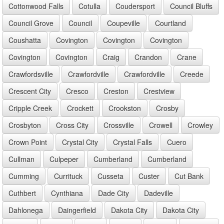
Cottonwood Falls
Cotulla
Coudersport
Council Bluffs
Council Grove
Council
Coupeville
Courtland
Coushatta
Covington
Covington
Covington
Covington
Covington
Craig
Crandon
Crane
Crawfordsville
Crawfordville
Crawfordville
Creede
Crescent City
Cresco
Creston
Crestview
Cripple Creek
Crockett
Crookston
Crosby
Crosbyton
Cross City
Crossville
Crowell
Crowley
Crown Point
Crystal City
Crystal Falls
Cuero
Cullman
Culpeper
Cumberland
Cumberland
Cumming
Currituck
Cusseta
Custer
Cut Bank
Cuthbert
Cynthiana
Dade City
Dadeville
Dahlonega
Daingerfield
Dakota City
Dakota City