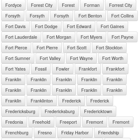
Fordyce
Forest City
Forest
Forman
Forrest City
Forsyth
Forsyth
Forsyth
Fort Benton
Fort Collins
Fort Davis
Fort Dodge
Fort Edward
Fort Gaines
Fort Lauderdale
Fort Morgan
Fort Myers
Fort Payne
Fort Pierce
Fort Pierre
Fort Scott
Fort Stockton
Fort Sumner
Fort Valley
Fort Wayne
Fort Worth
Fort Yates
Fossil
Fowler
Frankfort
Frankfort
Franklin
Franklin
Franklin
Franklin
Franklin
Franklin
Franklin
Franklin
Franklin
Franklin
Franklin
Franklinton
Frederick
Frederick
Fredericksburg
Fredericksburg
Fredericktown
Fredonia
Freehold
Freeport
Fremont
Fremont
Frenchburg
Fresno
Friday Harbor
Friendship