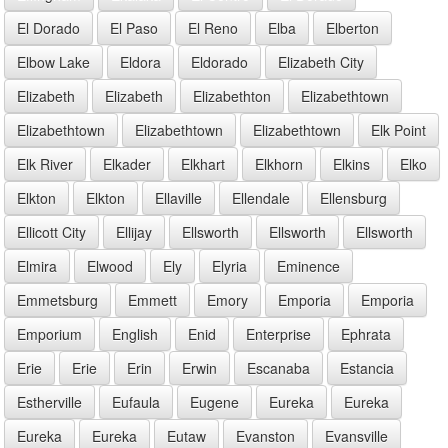
El Dorado
El Paso
El Reno
Elba
Elberton
Elbow Lake
Eldora
Eldorado
Elizabeth City
Elizabeth
Elizabeth
Elizabethton
Elizabethtown
Elizabethtown
Elizabethtown
Elizabethtown
Elk Point
Elk River
Elkader
Elkhart
Elkhorn
Elkins
Elko
Elkton
Elkton
Ellaville
Ellendale
Ellensburg
Ellicott City
Ellijay
Ellsworth
Ellsworth
Ellsworth
Elmira
Elwood
Ely
Elyria
Eminence
Emmetsburg
Emmett
Emory
Emporia
Emporia
Emporium
English
Enid
Enterprise
Ephrata
Erie
Erie
Erin
Erwin
Escanaba
Estancia
Estherville
Eufaula
Eugene
Eureka
Eureka
Eureka
Eureka
Eutaw
Evanston
Evansville