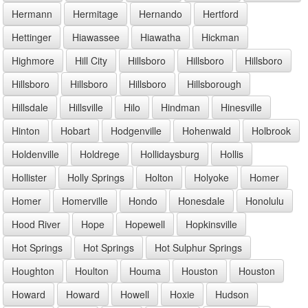
Hermann
Hermitage
Hernando
Hertford
Hettinger
Hiawassee
Hiawatha
Hickman
Highmore
Hill City
Hillsboro
Hillsboro
Hillsboro
Hillsboro
Hillsboro
Hillsboro
Hillsborough
Hillsdale
Hillsville
Hilo
Hindman
Hinesville
Hinton
Hobart
Hodgenville
Hohenwald
Holbrook
Holdenville
Holdrege
Hollidaysburg
Hollis
Hollister
Holly Springs
Holton
Holyoke
Homer
Homer
Homerville
Hondo
Honesdale
Honolulu
Hood River
Hope
Hopewell
Hopkinsville
Hot Springs
Hot Springs
Hot Sulphur Springs
Houghton
Houlton
Houma
Houston
Houston
Howard
Howard
Howell
Hoxie
Hudson