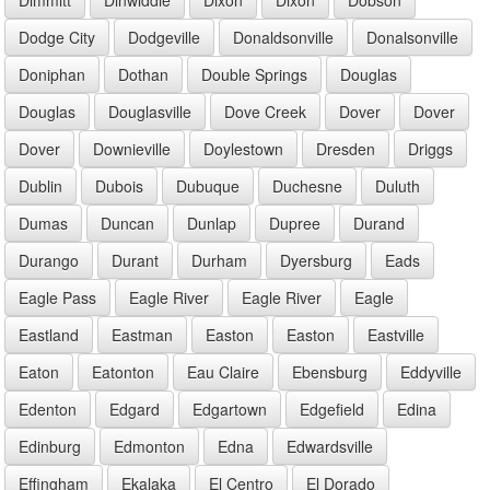
Dodge City
Dodgeville
Donaldsonville
Donalsonville
Doniphan
Dothan
Double Springs
Douglas
Douglas
Douglasville
Dove Creek
Dover
Dover
Dover
Downieville
Doylestown
Dresden
Driggs
Dublin
Dubois
Dubuque
Duchesne
Duluth
Dumas
Duncan
Dunlap
Dupree
Durand
Durango
Durant
Durham
Dyersburg
Eads
Eagle Pass
Eagle River
Eagle River
Eagle
Eastland
Eastman
Easton
Easton
Eastville
Eaton
Eatonton
Eau Claire
Ebensburg
Eddyville
Edenton
Edgard
Edgartown
Edgefield
Edina
Edinburg
Edmonton
Edna
Edwardsville
Effingham
Ekalaka
El Centro
El Dorado