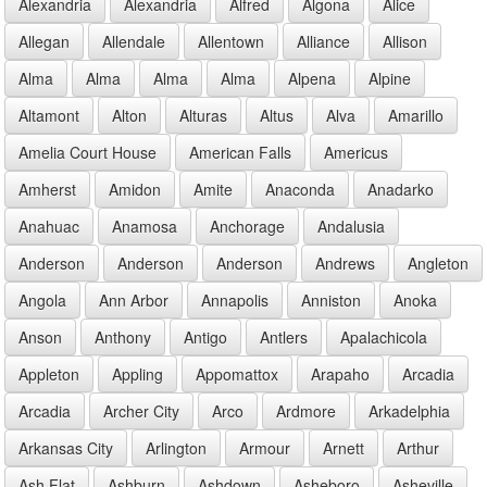
Alexandria
Alexandria
Alfred
Algona
Alice
Allegan
Allendale
Allentown
Alliance
Allison
Alma
Alma
Alma
Alma
Alpena
Alpine
Altamont
Alton
Alturas
Altus
Alva
Amarillo
Amelia Court House
American Falls
Americus
Amherst
Amidon
Amite
Anaconda
Anadarko
Anahuac
Anamosa
Anchorage
Andalusia
Anderson
Anderson
Anderson
Andrews
Angleton
Angola
Ann Arbor
Annapolis
Anniston
Anoka
Anson
Anthony
Antigo
Antlers
Apalachicola
Appleton
Appling
Appomattox
Arapaho
Arcadia
Arcadia
Archer City
Arco
Ardmore
Arkadelphia
Arkansas City
Arlington
Armour
Arnett
Arthur
Ash Flat
Ashburn
Ashdown
Asheboro
Asheville