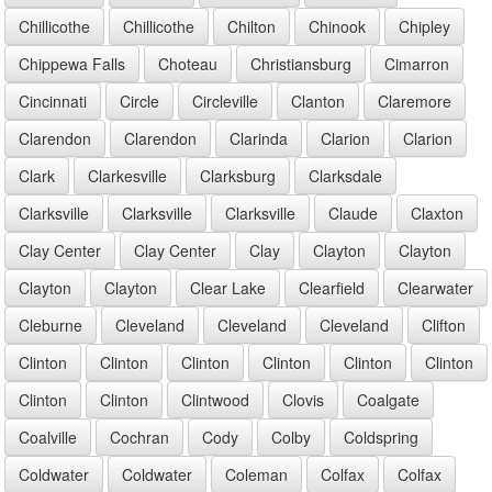
Chillicothe
Chillicothe
Chilton
Chinook
Chipley
Chippewa Falls
Choteau
Christiansburg
Cimarron
Cincinnati
Circle
Circleville
Clanton
Claremore
Clarendon
Clarendon
Clarinda
Clarion
Clarion
Clark
Clarkesville
Clarksburg
Clarksdale
Clarksville
Clarksville
Clarksville
Claude
Claxton
Clay Center
Clay Center
Clay
Clayton
Clayton
Clayton
Clayton
Clear Lake
Clearfield
Clearwater
Cleburne
Cleveland
Cleveland
Cleveland
Clifton
Clinton
Clinton
Clinton
Clinton
Clinton
Clinton
Clinton
Clinton
Clintwood
Clovis
Coalgate
Coalville
Cochran
Cody
Colby
Coldspring
Coldwater
Coldwater
Coleman
Colfax
Colfax