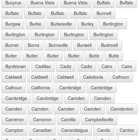
Bucyrus
Buena Vista
Buena Vista
Buffalo
Buffalo
Buffalo
Buffalo
Buffalo
Buffalo
Bunnell
Burgaw
Burke
Burkesville
Burley
Burlington
Burlington
Burlington
Burlington
Burlington
Burnet
Burns
Burnsville
Burwell
Bushnell
Butler
Butler
Butler
Butler
Butte
Butte
Byrdstown
Cadillac
Cadiz
Cadiz
Cairo
Cairo
Caldwell
Caldwell
Caldwell
Caledonia
Calhoun
Calhoun
California
Cambridge
Cambridge
Cambridge
Cambridge
Camden
Camden
Camden
Camden
Camden
Camden
Camdenton
Cameron
Cameron
Camilla
Campbellsville
Campton
Canadian
Canandaigua
Cando
Canton