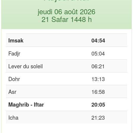
jeudi 06 août 2026
21 Safar 1448 h
Imsak
04:54
Fadjr
05:04
Lever du soleil
06:21
Dohr
13:13
Asr
16:58
Maghrib - Iftar
20:05
Icha
21:23