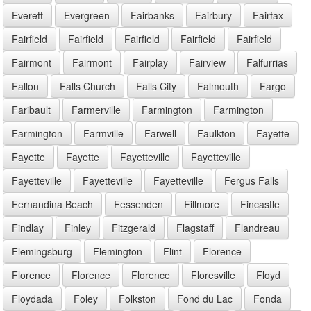
Everett
Evergreen
Fairbanks
Fairbury
Fairfax
Fairfield
Fairfield
Fairfield
Fairfield
Fairfield
Fairmont
Fairmont
Fairplay
Fairview
Falfurrias
Fallon
Falls Church
Falls City
Falmouth
Fargo
Faribault
Farmerville
Farmington
Farmington
Farmington
Farmville
Farwell
Faulkton
Fayette
Fayette
Fayette
Fayetteville
Fayetteville
Fayetteville
Fayetteville
Fayetteville
Fergus Falls
Fernandina Beach
Fessenden
Fillmore
Fincastle
Findlay
Finley
Fitzgerald
Flagstaff
Flandreau
Flemingsburg
Flemington
Flint
Florence
Florence
Florence
Florence
Floresville
Floyd
Floydada
Foley
Folkston
Fond du Lac
Fonda