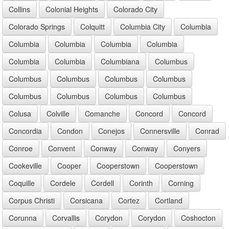
Collins
Colonial Heights
Colorado City
Colorado Springs
Colquitt
Columbia City
Columbia
Columbia
Columbia
Columbia
Columbia
Columbia
Columbia
Columbiana
Columbus
Columbus
Columbus
Columbus
Columbus
Columbus
Columbus
Columbus
Columbus
Colusa
Colville
Comanche
Concord
Concord
Concordia
Condon
Conejos
Connersville
Conrad
Conroe
Convent
Conway
Conway
Conyers
Cookeville
Cooper
Cooperstown
Cooperstown
Coquille
Cordele
Cordell
Corinth
Corning
Corpus Christi
Corsicana
Cortez
Cortland
Corunna
Corvallis
Corydon
Corydon
Coshocton