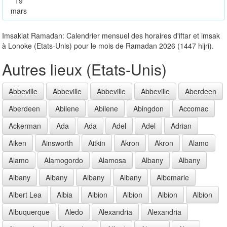
19
mars
Imsakiat Ramadan: Calendrier mensuel des horaires d'iftar et imsak
à Lonoke (Etats-Unis) pour le mois de Ramadan 2026 (1447 hijri).
Autres lieux (Etats-Unis)
Abbeville
Abbeville
Abbeville
Abbeville
Aberdeen
Aberdeen
Abilene
Abilene
Abingdon
Accomac
Ackerman
Ada
Ada
Adel
Adel
Adrian
Aiken
Ainsworth
Aitkin
Akron
Akron
Alamo
Alamo
Alamogordo
Alamosa
Albany
Albany
Albany
Albany
Albany
Albany
Albemarle
Albert Lea
Albia
Albion
Albion
Albion
Albion
Albuquerque
Aledo
Alexandria
Alexandria