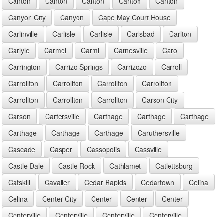
Canton
Canton
Canton
Canton
Canton
Canyon City
Canyon
Cape May Court House
Carlinville
Carlisle
Carlisle
Carlsbad
Carlton
Carlyle
Carmel
Carmi
Carnesville
Caro
Carrington
Carrizo Springs
Carrizozo
Carroll
Carrollton
Carrollton
Carrollton
Carrollton
Carrollton
Carrollton
Carrollton
Carson City
Carson
Cartersville
Carthage
Carthage
Carthage
Carthage
Carthage
Carthage
Caruthersville
Cascade
Casper
Cassopolis
Cassville
Castle Dale
Castle Rock
Cathlamet
Catlettsburg
Catskill
Cavalier
Cedar Rapids
Cedartown
Celina
Celina
Center City
Center
Center
Center
Centerville
Centerville
Centerville
Centerville