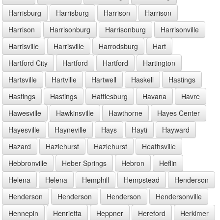
Harrisburg
Harrisburg
Harrison
Harrison
Harrison
Harrisonburg
Harrisonburg
Harrisonville
Harrisville
Harrisville
Harrodsburg
Hart
Hartford City
Hartford
Hartford
Hartington
Hartsville
Hartville
Hartwell
Haskell
Hastings
Hastings
Hastings
Hattiesburg
Havana
Havre
Hawesville
Hawkinsville
Hawthorne
Hayes Center
Hayesville
Hayneville
Hays
Hayti
Hayward
Hazard
Hazlehurst
Hazlehurst
Heathsville
Hebbronville
Heber Springs
Hebron
Heflin
Helena
Helena
Hemphill
Hempstead
Henderson
Henderson
Henderson
Henderson
Hendersonville
Hennepin
Henrietta
Heppner
Hereford
Herkimer