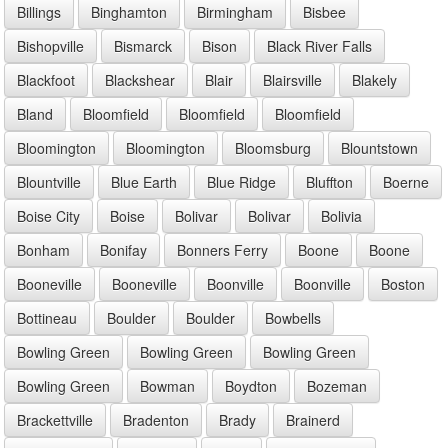
Billings
Binghamton
Birmingham
Bisbee
Bishopville
Bismarck
Bison
Black River Falls
Blackfoot
Blackshear
Blair
Blairsville
Blakely
Bland
Bloomfield
Bloomfield
Bloomfield
Bloomington
Bloomington
Bloomsburg
Blountstown
Blountville
Blue Earth
Blue Ridge
Bluffton
Boerne
Boise City
Boise
Bolivar
Bolivar
Bolivia
Bonham
Bonifay
Bonners Ferry
Boone
Boone
Booneville
Booneville
Boonville
Boonville
Boston
Bottineau
Boulder
Boulder
Bowbells
Bowling Green
Bowling Green
Bowling Green
Bowling Green
Bowman
Boydton
Bozeman
Brackettville
Bradenton
Brady
Brainerd