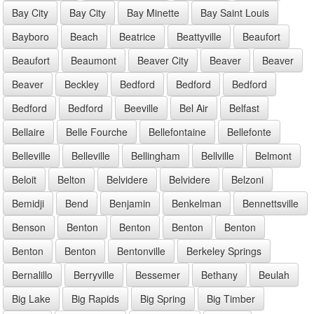
Bay City
Bay City
Bay Minette
Bay Saint Louis
Bayboro
Beach
Beatrice
Beattyville
Beaufort
Beaufort
Beaumont
Beaver City
Beaver
Beaver
Beaver
Beckley
Bedford
Bedford
Bedford
Bedford
Bedford
Beeville
Bel Air
Belfast
Bellaire
Belle Fourche
Bellefontaine
Bellefonte
Belleville
Belleville
Bellingham
Bellville
Belmont
Beloit
Belton
Belvidere
Belvidere
Belzoni
Bemidji
Bend
Benjamin
Benkelman
Bennettsville
Benson
Benton
Benton
Benton
Benton
Benton
Benton
Bentonville
Berkeley Springs
Bernalillo
Berryville
Bessemer
Bethany
Beulah
Big Lake
Big Rapids
Big Spring
Big Timber