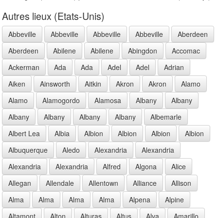
Autres lieux (Etats-Unis)
Abbeville
Abbeville
Abbeville
Abbeville
Aberdeen
Aberdeen
Abilene
Abilene
Abingdon
Accomac
Ackerman
Ada
Ada
Adel
Adel
Adrian
Aiken
Ainsworth
Aitkin
Akron
Akron
Alamo
Alamo
Alamogordo
Alamosa
Albany
Albany
Albany
Albany
Albany
Albany
Albemarle
Albert Lea
Albia
Albion
Albion
Albion
Albion
Albuquerque
Aledo
Alexandria
Alexandria
Alexandria
Alexandria
Alfred
Algona
Alice
Allegan
Allendale
Allentown
Alliance
Allison
Alma
Alma
Alma
Alma
Alpena
Alpine
Altamont
Alton
Alturas
Altus
Alva
Amarillo