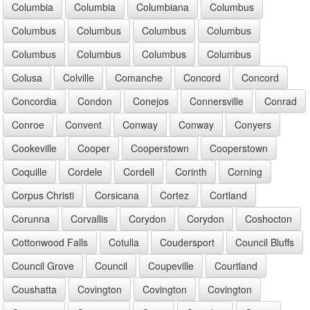
Columbia
Columbia
Columbiana
Columbus
Columbus
Columbus
Columbus
Columbus
Columbus
Columbus
Columbus
Columbus
Colusa
Colville
Comanche
Concord
Concord
Concordia
Condon
Conejos
Connersville
Conrad
Conroe
Convent
Conway
Conway
Conyers
Cookeville
Cooper
Cooperstown
Cooperstown
Coquille
Cordele
Cordell
Corinth
Corning
Corpus Christi
Corsicana
Cortez
Cortland
Corunna
Corvallis
Corydon
Corydon
Coshocton
Cottonwood Falls
Cotulla
Coudersport
Council Bluffs
Council Grove
Council
Coupeville
Courtland
Coushatta
Covington
Covington
Covington