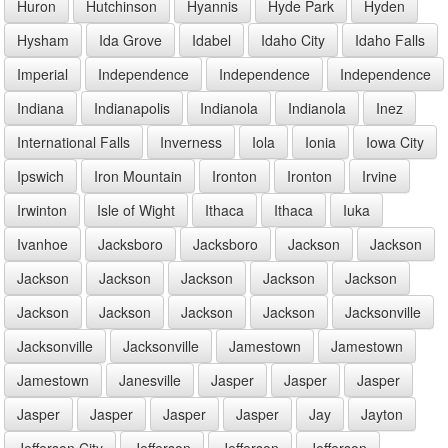
Huron
Hutchinson
Hyannis
Hyde Park
Hyden
Hysham
Ida Grove
Idabel
Idaho City
Idaho Falls
Imperial
Independence
Independence
Independence
Indiana
Indianapolis
Indianola
Indianola
Inez
International Falls
Inverness
Iola
Ionia
Iowa City
Ipswich
Iron Mountain
Ironton
Ironton
Irvine
Irwinton
Isle of Wight
Ithaca
Ithaca
Iuka
Ivanhoe
Jacksboro
Jacksboro
Jackson
Jackson
Jackson
Jackson
Jackson
Jackson
Jackson
Jackson
Jackson
Jackson
Jackson
Jacksonville
Jacksonville
Jacksonville
Jamestown
Jamestown
Jamestown
Janesville
Jasper
Jasper
Jasper
Jasper
Jasper
Jasper
Jasper
Jay
Jayton
Jefferson City
Jefferson
Jefferson
Jefferson