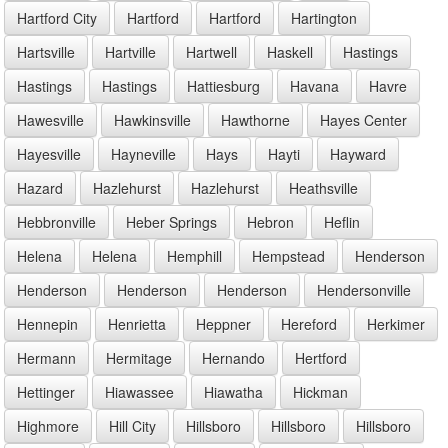
Hartford City
Hartford
Hartford
Hartington
Hartsville
Hartville
Hartwell
Haskell
Hastings
Hastings
Hastings
Hattiesburg
Havana
Havre
Hawesville
Hawkinsville
Hawthorne
Hayes Center
Hayesville
Hayneville
Hays
Hayti
Hayward
Hazard
Hazlehurst
Hazlehurst
Heathsville
Hebbronville
Heber Springs
Hebron
Heflin
Helena
Helena
Hemphill
Hempstead
Henderson
Henderson
Henderson
Henderson
Hendersonville
Hennepin
Henrietta
Heppner
Hereford
Herkimer
Hermann
Hermitage
Hernando
Hertford
Hettinger
Hiawassee
Hiawatha
Hickman
Highmore
Hill City
Hillsboro
Hillsboro
Hillsboro