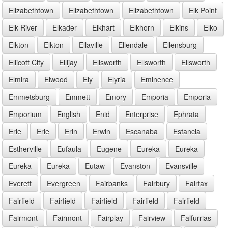
Elizabethtown
Elizabethtown
Elizabethtown
Elk Point
Elk River
Elkader
Elkhart
Elkhorn
Elkins
Elko
Elkton
Elkton
Ellaville
Ellendale
Ellensburg
Ellicott City
Ellijay
Ellsworth
Ellsworth
Ellsworth
Elmira
Elwood
Ely
Elyria
Eminence
Emmetsburg
Emmett
Emory
Emporia
Emporia
Emporium
English
Enid
Enterprise
Ephrata
Erie
Erie
Erin
Erwin
Escanaba
Estancia
Estherville
Eufaula
Eugene
Eureka
Eureka
Eureka
Eureka
Eutaw
Evanston
Evansville
Everett
Evergreen
Fairbanks
Fairbury
Fairfax
Fairfield
Fairfield
Fairfield
Fairfield
Fairfield
Fairmont
Fairmont
Fairplay
Fairview
Falfurrias