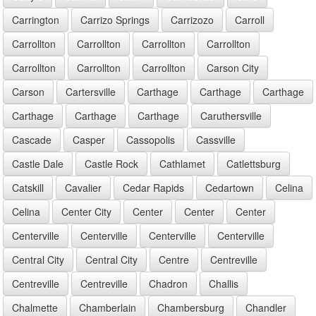
Carrington
Carrizo Springs
Carrizozo
Carroll
Carrollton
Carrollton
Carrollton
Carrollton
Carrollton
Carrollton
Carrollton
Carson City
Carson
Cartersville
Carthage
Carthage
Carthage
Carthage
Carthage
Carthage
Caruthersville
Cascade
Casper
Cassopolis
Cassville
Castle Dale
Castle Rock
Cathlamet
Catlettsburg
Catskill
Cavalier
Cedar Rapids
Cedartown
Celina
Celina
Center City
Center
Center
Center
Centerville
Centerville
Centerville
Centerville
Central City
Central City
Centre
Centreville
Centreville
Centreville
Chadron
Challis
Chalmette
Chamberlain
Chambersburg
Chandler