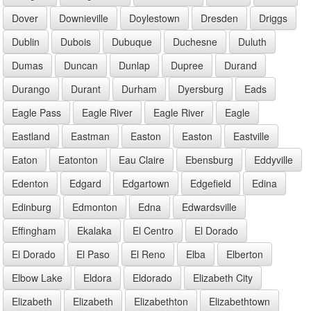
Dover
Downieville
Doylestown
Dresden
Driggs
Dublin
Dubois
Dubuque
Duchesne
Duluth
Dumas
Duncan
Dunlap
Dupree
Durand
Durango
Durant
Durham
Dyersburg
Eads
Eagle Pass
Eagle River
Eagle River
Eagle
Eastland
Eastman
Easton
Easton
Eastville
Eaton
Eatonton
Eau Claire
Ebensburg
Eddyville
Edenton
Edgard
Edgartown
Edgefield
Edina
Edinburg
Edmonton
Edna
Edwardsville
Effingham
Ekalaka
El Centro
El Dorado
El Dorado
El Paso
El Reno
Elba
Elberton
Elbow Lake
Eldora
Eldorado
Elizabeth City
Elizabeth
Elizabeth
Elizabethton
Elizabethtown