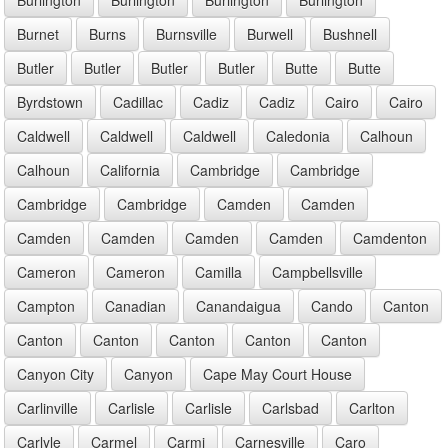
Burnet
Burns
Burnsville
Burwell
Bushnell
Butler
Butler
Butler
Butler
Butte
Butte
Byrdstown
Cadillac
Cadiz
Cadiz
Cairo
Cairo
Caldwell
Caldwell
Caldwell
Caledonia
Calhoun
Calhoun
California
Cambridge
Cambridge
Cambridge
Cambridge
Camden
Camden
Camden
Camden
Camden
Camden
Camdenton
Cameron
Cameron
Camilla
Campbellsville
Campton
Canadian
Canandaigua
Cando
Canton
Canton
Canton
Canton
Canton
Canton
Canyon City
Canyon
Cape May Court House
Carlinville
Carlisle
Carlisle
Carlsbad
Carlton
Carlyle
Carmel
Carmi
Carnesville
Caro