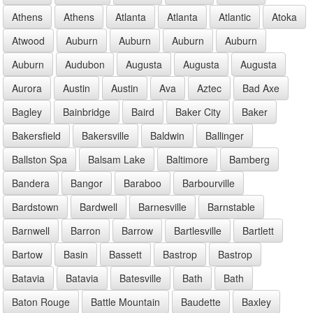
Athens
Athens
Atlanta
Atlanta
Atlantic
Atoka
Atwood
Auburn
Auburn
Auburn
Auburn
Auburn
Audubon
Augusta
Augusta
Augusta
Aurora
Austin
Austin
Ava
Aztec
Bad Axe
Bagley
Bainbridge
Baird
Baker City
Baker
Bakersfield
Bakersville
Baldwin
Ballinger
Ballston Spa
Balsam Lake
Baltimore
Bamberg
Bandera
Bangor
Baraboo
Barbourville
Bardstown
Bardwell
Barnesville
Barnstable
Barnwell
Barron
Barrow
Bartlesville
Bartlett
Bartow
Basin
Bassett
Bastrop
Bastrop
Batavia
Batavia
Batesville
Bath
Bath
Baton Rouge
Battle Mountain
Baudette
Baxley