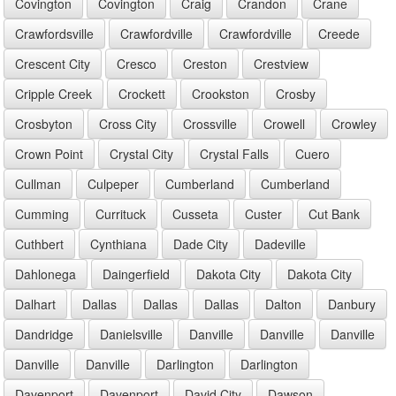
Covington
Covington
Craig
Crandon
Crane
Crawfordsville
Crawfordville
Crawfordville
Creede
Crescent City
Cresco
Creston
Crestview
Cripple Creek
Crockett
Crookston
Crosby
Crosbyton
Cross City
Crossville
Crowell
Crowley
Crown Point
Crystal City
Crystal Falls
Cuero
Cullman
Culpeper
Cumberland
Cumberland
Cumming
Currituck
Cusseta
Custer
Cut Bank
Cuthbert
Cynthiana
Dade City
Dadeville
Dahlonega
Daingerfield
Dakota City
Dakota City
Dalhart
Dallas
Dallas
Dallas
Dalton
Danbury
Dandridge
Danielsville
Danville
Danville
Danville
Danville
Danville
Darlington
Darlington
Davenport
Davenport
David City
Dawson