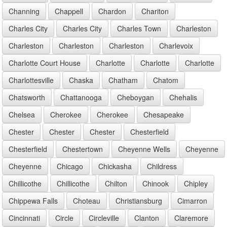
Channing
Chappell
Chardon
Chariton
Charles City
Charles City
Charles Town
Charleston
Charleston
Charleston
Charleston
Charlevoix
Charlotte Court House
Charlotte
Charlotte
Charlotte
Charlottesville
Chaska
Chatham
Chatom
Chatsworth
Chattanooga
Cheboygan
Chehalis
Chelsea
Cherokee
Cherokee
Chesapeake
Chester
Chester
Chester
Chesterfield
Chesterfield
Chestertown
Cheyenne Wells
Cheyenne
Cheyenne
Chicago
Chickasha
Childress
Chillicothe
Chillicothe
Chilton
Chinook
Chipley
Chippewa Falls
Choteau
Christiansburg
Cimarron
Cincinnati
Circle
Circleville
Clanton
Claremore