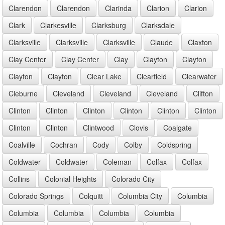
Clarendon
Clarendon
Clarinda
Clarion
Clarion
Clark
Clarkesville
Clarksburg
Clarksdale
Clarksville
Clarksville
Clarksville
Claude
Claxton
Clay Center
Clay Center
Clay
Clayton
Clayton
Clayton
Clayton
Clear Lake
Clearfield
Clearwater
Cleburne
Cleveland
Cleveland
Cleveland
Clifton
Clinton
Clinton
Clinton
Clinton
Clinton
Clinton
Clinton
Clinton
Clintwood
Clovis
Coalgate
Coalville
Cochran
Cody
Colby
Coldspring
Coldwater
Coldwater
Coleman
Colfax
Colfax
Collins
Colonial Heights
Colorado City
Colorado Springs
Colquitt
Columbia City
Columbia
Columbia
Columbia
Columbia
Columbia