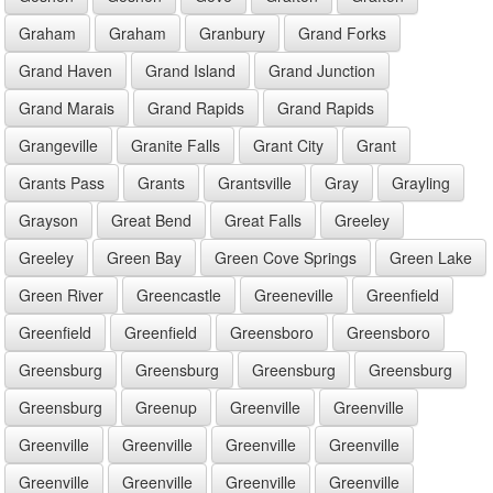
Graham
Graham
Granbury
Grand Forks
Grand Haven
Grand Island
Grand Junction
Grand Marais
Grand Rapids
Grand Rapids
Grangeville
Granite Falls
Grant City
Grant
Grants Pass
Grants
Grantsville
Gray
Grayling
Grayson
Great Bend
Great Falls
Greeley
Greeley
Green Bay
Green Cove Springs
Green Lake
Green River
Greencastle
Greeneville
Greenfield
Greenfield
Greenfield
Greensboro
Greensboro
Greensburg
Greensburg
Greensburg
Greensburg
Greensburg
Greenup
Greenville
Greenville
Greenville
Greenville
Greenville
Greenville
Greenville
Greenville
Greenville
Greenville