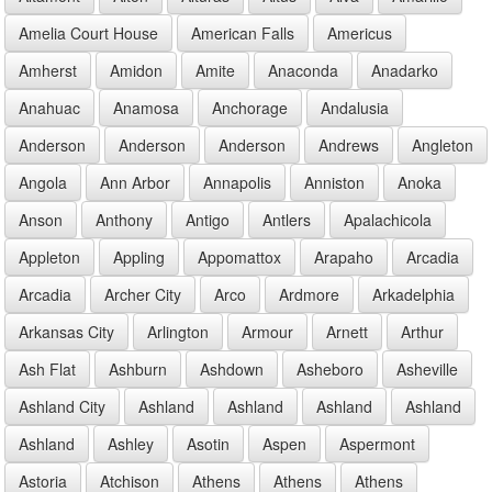
Amelia Court House
American Falls
Americus
Amherst
Amidon
Amite
Anaconda
Anadarko
Anahuac
Anamosa
Anchorage
Andalusia
Anderson
Anderson
Anderson
Andrews
Angleton
Angola
Ann Arbor
Annapolis
Anniston
Anoka
Anson
Anthony
Antigo
Antlers
Apalachicola
Appleton
Appling
Appomattox
Arapaho
Arcadia
Arcadia
Archer City
Arco
Ardmore
Arkadelphia
Arkansas City
Arlington
Armour
Arnett
Arthur
Ash Flat
Ashburn
Ashdown
Asheboro
Asheville
Ashland City
Ashland
Ashland
Ashland
Ashland
Ashland
Ashley
Asotin
Aspen
Aspermont
Astoria
Atchison
Athens
Athens
Athens