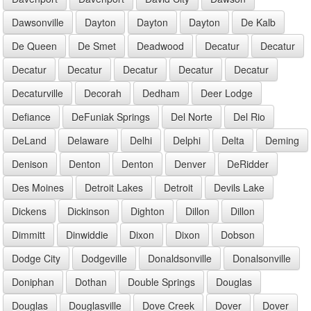
Dawsonville
Dayton
Dayton
Dayton
De Kalb
De Queen
De Smet
Deadwood
Decatur
Decatur
Decatur
Decatur
Decatur
Decatur
Decatur
Decaturville
Decorah
Dedham
Deer Lodge
Defiance
DeFuniak Springs
Del Norte
Del Rio
DeLand
Delaware
Delhi
Delphi
Delta
Deming
Denison
Denton
Denton
Denver
DeRidder
Des Moines
Detroit Lakes
Detroit
Devils Lake
Dickens
Dickinson
Dighton
Dillon
Dillon
Dimmitt
Dinwiddie
Dixon
Dixon
Dobson
Dodge City
Dodgeville
Donaldsonville
Donalsonville
Doniphan
Dothan
Double Springs
Douglas
Douglas
Douglasville
Dove Creek
Dover
Dover