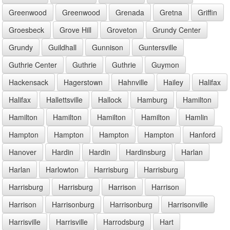
Greenwood
Greenwood
Grenada
Gretna
Griffin
Groesbeck
Grove Hill
Groveton
Grundy Center
Grundy
Guildhall
Gunnison
Guntersville
Guthrie Center
Guthrie
Guthrie
Guymon
Hackensack
Hagerstown
Hahnville
Hailey
Halifax
Halifax
Hallettsville
Hallock
Hamburg
Hamilton
Hamilton
Hamilton
Hamilton
Hamilton
Hamlin
Hampton
Hampton
Hampton
Hampton
Hanford
Hanover
Hardin
Hardin
Hardinsburg
Harlan
Harlan
Harlowton
Harrisburg
Harrisburg
Harrisburg
Harrisburg
Harrison
Harrison
Harrison
Harrisonburg
Harrisonburg
Harrisonville
Harrisville
Harrisville
Harrodsburg
Hart