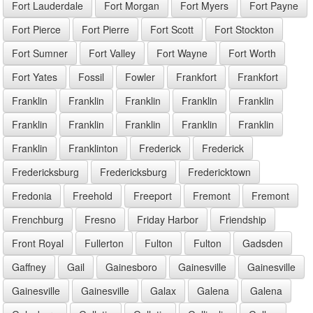
Fort Lauderdale
Fort Morgan
Fort Myers
Fort Payne
Fort Pierce
Fort Pierre
Fort Scott
Fort Stockton
Fort Sumner
Fort Valley
Fort Wayne
Fort Worth
Fort Yates
Fossil
Fowler
Frankfort
Frankfort
Franklin
Franklin
Franklin
Franklin
Franklin
Franklin
Franklin
Franklin
Franklin
Franklin
Franklin
Franklinton
Frederick
Frederick
Fredericksburg
Fredericksburg
Fredericktown
Fredonia
Freehold
Freeport
Fremont
Fremont
Frenchburg
Fresno
Friday Harbor
Friendship
Front Royal
Fullerton
Fulton
Fulton
Gadsden
Gaffney
Gail
Gainesboro
Gainesville
Gainesville
Gainesville
Gainesville
Galax
Galena
Galena