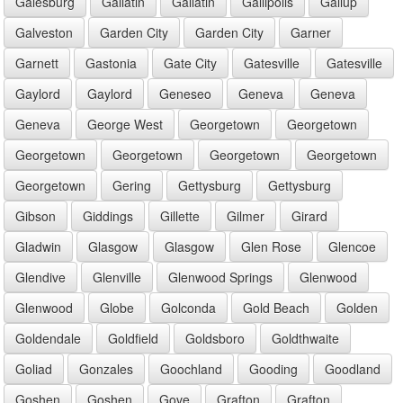
Galesburg
Gallatin
Gallatin
Gallipolis
Gallup
Galveston
Garden City
Garden City
Garner
Garnett
Gastonia
Gate City
Gatesville
Gatesville
Gaylord
Gaylord
Geneseo
Geneva
Geneva
Geneva
George West
Georgetown
Georgetown
Georgetown
Georgetown
Georgetown
Georgetown
Georgetown
Gering
Gettysburg
Gettysburg
Gibson
Giddings
Gillette
Gilmer
Girard
Gladwin
Glasgow
Glasgow
Glen Rose
Glencoe
Glendive
Glenville
Glenwood Springs
Glenwood
Glenwood
Globe
Golconda
Gold Beach
Golden
Goldendale
Goldfield
Goldsboro
Goldthwaite
Goliad
Gonzales
Goochland
Gooding
Goodland
Goshen
Goshen
Gove
Grafton
Grafton