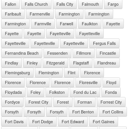
Fallon
Falls Church
Falls City
Falmouth
Fargo
Faribault
Farmerville
Farmington
Farmington
Farmington
Farmville
Farwell
Faulkton
Fayette
Fayette
Fayette
Fayetteville
Fayetteville
Fayetteville
Fayetteville
Fayetteville
Fergus Falls
Fernandina Beach
Fessenden
Fillmore
Fincastle
Findlay
Finley
Fitzgerald
Flagstaff
Flandreau
Flemingsburg
Flemington
Flint
Florence
Florence
Florence
Florence
Floresville
Floyd
Floydada
Foley
Folkston
Fond du Lac
Fonda
Fordyce
Forest City
Forest
Forman
Forrest City
Forsyth
Forsyth
Forsyth
Fort Benton
Fort Collins
Fort Davis
Fort Dodge
Fort Edward
Fort Gaines