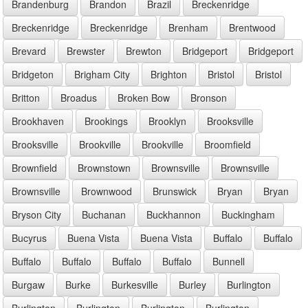
Brandenburg
Brandon
Brazil
Breckenridge
Breckenridge
Breckenridge
Brenham
Brentwood
Brevard
Brewster
Brewton
Bridgeport
Bridgeport
Bridgeton
Brigham City
Brighton
Bristol
Bristol
Britton
Broadus
Broken Bow
Bronson
Brookhaven
Brookings
Brooklyn
Brooksville
Brooksville
Brookville
Brookville
Broomfield
Brownfield
Brownstown
Brownsville
Brownsville
Brownsville
Brownwood
Brunswick
Bryan
Bryan
Bryson City
Buchanan
Buckhannon
Buckingham
Bucyrus
Buena Vista
Buena Vista
Buffalo
Buffalo
Buffalo
Buffalo
Buffalo
Buffalo
Bunnell
Burgaw
Burke
Burkesville
Burley
Burlington
Burlington
Burlington
Burlington
Burlington