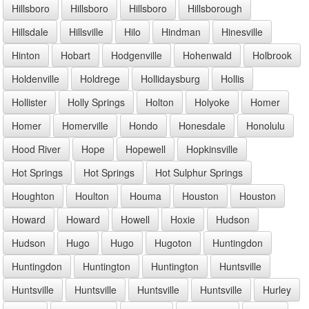
Hillsboro
Hillsboro
Hillsboro
Hillsborough
Hillsdale
Hillsville
Hilo
Hindman
Hinesville
Hinton
Hobart
Hodgenville
Hohenwald
Holbrook
Holdenville
Holdrege
Hollidaysburg
Hollis
Hollister
Holly Springs
Holton
Holyoke
Homer
Homer
Homerville
Hondo
Honesdale
Honolulu
Hood River
Hope
Hopewell
Hopkinsville
Hot Springs
Hot Springs
Hot Sulphur Springs
Houghton
Houlton
Houma
Houston
Houston
Howard
Howard
Howell
Hoxie
Hudson
Hudson
Hugo
Hugo
Hugoton
Huntingdon
Huntingdon
Huntington
Huntington
Huntsville
Huntsville
Huntsville
Huntsville
Huntsville
Hurley