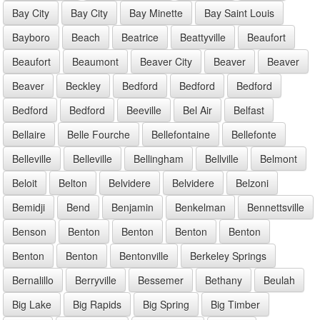
Bay City
Bay City
Bay Minette
Bay Saint Louis
Bayboro
Beach
Beatrice
Beattyville
Beaufort
Beaufort
Beaumont
Beaver City
Beaver
Beaver
Beaver
Beckley
Bedford
Bedford
Bedford
Bedford
Bedford
Beeville
Bel Air
Belfast
Bellaire
Belle Fourche
Bellefontaine
Bellefonte
Belleville
Belleville
Bellingham
Bellville
Belmont
Beloit
Belton
Belvidere
Belvidere
Belzoni
Bemidji
Bend
Benjamin
Benkelman
Bennettsville
Benson
Benton
Benton
Benton
Benton
Benton
Benton
Bentonville
Berkeley Springs
Bernalillo
Berryville
Bessemer
Bethany
Beulah
Big Lake
Big Rapids
Big Spring
Big Timber