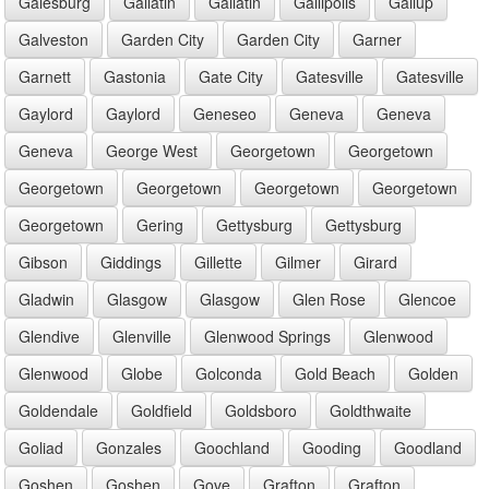
Galesburg
Gallatin
Gallatin
Gallipolis
Gallup
Galveston
Garden City
Garden City
Garner
Garnett
Gastonia
Gate City
Gatesville
Gatesville
Gaylord
Gaylord
Geneseo
Geneva
Geneva
Geneva
George West
Georgetown
Georgetown
Georgetown
Georgetown
Georgetown
Georgetown
Georgetown
Gering
Gettysburg
Gettysburg
Gibson
Giddings
Gillette
Gilmer
Girard
Gladwin
Glasgow
Glasgow
Glen Rose
Glencoe
Glendive
Glenville
Glenwood Springs
Glenwood
Glenwood
Globe
Golconda
Gold Beach
Golden
Goldendale
Goldfield
Goldsboro
Goldthwaite
Goliad
Gonzales
Goochland
Gooding
Goodland
Goshen
Goshen
Gove
Grafton
Grafton