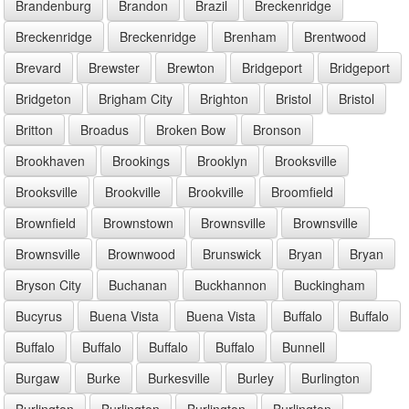
Brandenburg
Brandon
Brazil
Breckenridge
Breckenridge
Breckenridge
Brenham
Brentwood
Brevard
Brewster
Brewton
Bridgeport
Bridgeport
Bridgeton
Brigham City
Brighton
Bristol
Bristol
Britton
Broadus
Broken Bow
Bronson
Brookhaven
Brookings
Brooklyn
Brooksville
Brooksville
Brookville
Brookville
Broomfield
Brownfield
Brownstown
Brownsville
Brownsville
Brownsville
Brownwood
Brunswick
Bryan
Bryan
Bryson City
Buchanan
Buckhannon
Buckingham
Bucyrus
Buena Vista
Buena Vista
Buffalo
Buffalo
Buffalo
Buffalo
Buffalo
Buffalo
Bunnell
Burgaw
Burke
Burkesville
Burley
Burlington
Burlington
Burlington
Burlington
Burlington