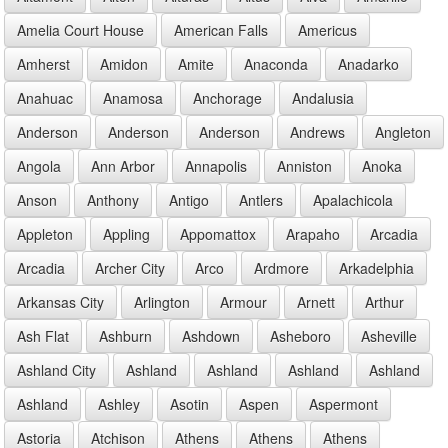
Amelia Court House
American Falls
Americus
Amherst
Amidon
Amite
Anaconda
Anadarko
Anahuac
Anamosa
Anchorage
Andalusia
Anderson
Anderson
Anderson
Andrews
Angleton
Angola
Ann Arbor
Annapolis
Anniston
Anoka
Anson
Anthony
Antigo
Antlers
Apalachicola
Appleton
Appling
Appomattox
Arapaho
Arcadia
Arcadia
Archer City
Arco
Ardmore
Arkadelphia
Arkansas City
Arlington
Armour
Arnett
Arthur
Ash Flat
Ashburn
Ashdown
Asheboro
Asheville
Ashland City
Ashland
Ashland
Ashland
Ashland
Ashland
Ashley
Asotin
Aspen
Aspermont
Astoria
Atchison
Athens
Athens
Athens