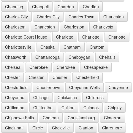
Channing
Chappell
Chardon
Chariton
Charles City
Charles City
Charles Town
Charleston
Charleston
Charleston
Charleston
Charlevoix
Charlotte Court House
Charlotte
Charlotte
Charlotte
Charlottesville
Chaska
Chatham
Chatom
Chatsworth
Chattanooga
Cheboygan
Chehalis
Chelsea
Cherokee
Cherokee
Chesapeake
Chester
Chester
Chester
Chesterfield
Chesterfield
Chestertown
Cheyenne Wells
Cheyenne
Cheyenne
Chicago
Chickasha
Childress
Chillicothe
Chillicothe
Chilton
Chinook
Chipley
Chippewa Falls
Choteau
Christiansburg
Cimarron
Cincinnati
Circle
Circleville
Clanton
Claremore