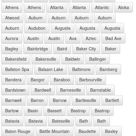
Athens
Athens
Atlanta
Atlanta
Atlantic
Atoka
Atwood
Auburn
Auburn
Auburn
Auburn
Auburn
Audubon
Augusta
Augusta
Augusta
Aurora
Austin
Austin
Ava
Aztec
Bad Axe
Bagley
Bainbridge
Baird
Baker City
Baker
Bakersfield
Bakersville
Baldwin
Ballinger
Ballston Spa
Balsam Lake
Baltimore
Bamberg
Bandera
Bangor
Baraboo
Barbourville
Bardstown
Bardwell
Barnesville
Barnstable
Barnwell
Barron
Barrow
Bartlesville
Bartlett
Bartow
Basin
Bassett
Bastrop
Bastrop
Batavia
Batavia
Batesville
Bath
Bath
Baton Rouge
Battle Mountain
Baudette
Baxley