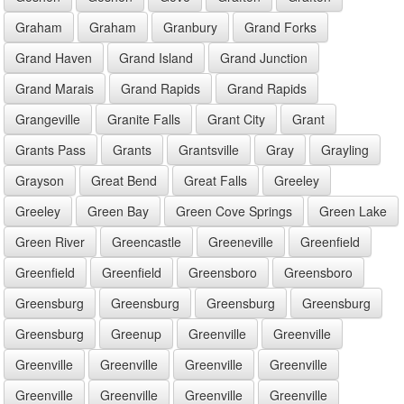
Graham
Graham
Granbury
Grand Forks
Grand Haven
Grand Island
Grand Junction
Grand Marais
Grand Rapids
Grand Rapids
Grangeville
Granite Falls
Grant City
Grant
Grants Pass
Grants
Grantsville
Gray
Grayling
Grayson
Great Bend
Great Falls
Greeley
Greeley
Green Bay
Green Cove Springs
Green Lake
Green River
Greencastle
Greeneville
Greenfield
Greenfield
Greenfield
Greensboro
Greensboro
Greensburg
Greensburg
Greensburg
Greensburg
Greensburg
Greenup
Greenville
Greenville
Greenville
Greenville
Greenville
Greenville
Greenville
Greenville
Greenville
Greenville