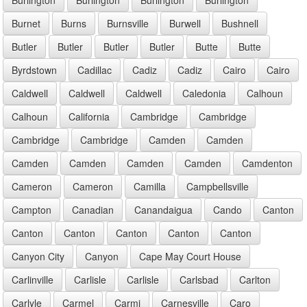
Burnet
Burns
Burnsville
Burwell
Bushnell
Butler
Butler
Butler
Butler
Butte
Butte
Byrdstown
Cadillac
Cadiz
Cadiz
Cairo
Cairo
Caldwell
Caldwell
Caldwell
Caledonia
Calhoun
Calhoun
California
Cambridge
Cambridge
Cambridge
Cambridge
Camden
Camden
Camden
Camden
Camden
Camden
Camdenton
Cameron
Cameron
Camilla
Campbellsville
Campton
Canadian
Canandaigua
Cando
Canton
Canton
Canton
Canton
Canton
Canton
Canyon City
Canyon
Cape May Court House
Carlinville
Carlisle
Carlisle
Carlsbad
Carlton
Carlyle
Carmel
Carmi
Carnesville
Caro