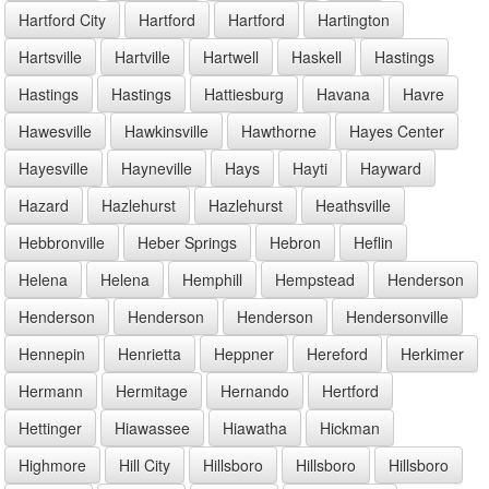
Hartford City
Hartford
Hartford
Hartington
Hartsville
Hartville
Hartwell
Haskell
Hastings
Hastings
Hastings
Hattiesburg
Havana
Havre
Hawesville
Hawkinsville
Hawthorne
Hayes Center
Hayesville
Hayneville
Hays
Hayti
Hayward
Hazard
Hazlehurst
Hazlehurst
Heathsville
Hebbronville
Heber Springs
Hebron
Heflin
Helena
Helena
Hemphill
Hempstead
Henderson
Henderson
Henderson
Henderson
Hendersonville
Hennepin
Henrietta
Heppner
Hereford
Herkimer
Hermann
Hermitage
Hernando
Hertford
Hettinger
Hiawassee
Hiawatha
Hickman
Highmore
Hill City
Hillsboro
Hillsboro
Hillsboro