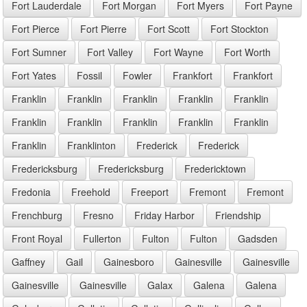
Fort Lauderdale
Fort Morgan
Fort Myers
Fort Payne
Fort Pierce
Fort Pierre
Fort Scott
Fort Stockton
Fort Sumner
Fort Valley
Fort Wayne
Fort Worth
Fort Yates
Fossil
Fowler
Frankfort
Frankfort
Franklin
Franklin
Franklin
Franklin
Franklin
Franklin
Franklin
Franklin
Franklin
Franklin
Franklin
Franklinton
Frederick
Frederick
Fredericksburg
Fredericksburg
Fredericktown
Fredonia
Freehold
Freeport
Fremont
Fremont
Frenchburg
Fresno
Friday Harbor
Friendship
Front Royal
Fullerton
Fulton
Fulton
Gadsden
Gaffney
Gail
Gainesboro
Gainesville
Gainesville
Gainesville
Gainesville
Galax
Galena
Galena