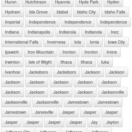
Huron
Hutchinson
Hyannis
Hyde Park
Hyden
Hysham
Ida Grove
Idabel
Idaho City
Idaho Falls
Imperial
Independence
Independence
Independence
Indiana
Indianapolis
Indianola
Indianola
Inez
International Falls
Inverness
Iola
Ionia
Iowa City
Ipswich
Iron Mountain
Ironton
Ironton
Irvine
Irwinton
Isle of Wight
Ithaca
Ithaca
Iuka
Ivanhoe
Jacksboro
Jacksboro
Jackson
Jackson
Jackson
Jackson
Jackson
Jackson
Jackson
Jackson
Jackson
Jackson
Jackson
Jacksonville
Jacksonville
Jacksonville
Jamestown
Jamestown
Jamestown
Janesville
Jasper
Jasper
Jasper
Jasper
Jasper
Jasper
Jasper
Jay
Jayton
Jefferson City
Jefferson
Jefferson
Jefferson