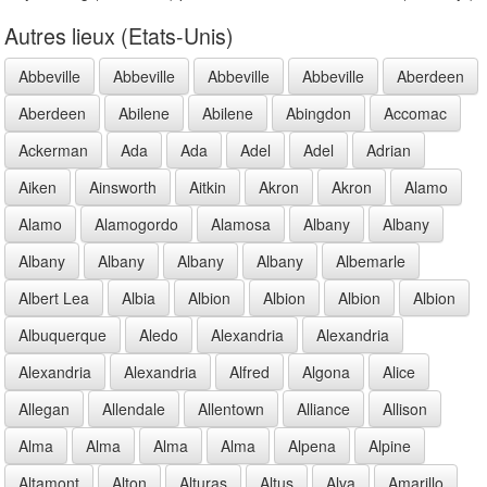
Autres lieux (Etats-Unis)
Abbeville
Abbeville
Abbeville
Abbeville
Aberdeen
Aberdeen
Abilene
Abilene
Abingdon
Accomac
Ackerman
Ada
Ada
Adel
Adel
Adrian
Aiken
Ainsworth
Aitkin
Akron
Akron
Alamo
Alamo
Alamogordo
Alamosa
Albany
Albany
Albany
Albany
Albany
Albany
Albemarle
Albert Lea
Albia
Albion
Albion
Albion
Albion
Albuquerque
Aledo
Alexandria
Alexandria
Alexandria
Alexandria
Alfred
Algona
Alice
Allegan
Allendale
Allentown
Alliance
Allison
Alma
Alma
Alma
Alma
Alpena
Alpine
Altamont
Alton
Alturas
Altus
Alva
Amarillo