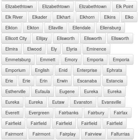
Elizabethtown
Elizabethtown
Elizabethtown
Elk Point
Elk River
Elkader
Elkhart
Elkhorn
Elkins
Elko
Elkton
Elkton
Ellaville
Ellendale
Ellensburg
Ellicott City
Ellijay
Ellsworth
Ellsworth
Ellsworth
Elmira
Elwood
Ely
Elyria
Eminence
Emmetsburg
Emmett
Emory
Emporia
Emporia
Emporium
English
Enid
Enterprise
Ephrata
Erie
Erie
Erin
Erwin
Escanaba
Estancia
Estherville
Eufaula
Eugene
Eureka
Eureka
Eureka
Eureka
Eutaw
Evanston
Evansville
Everett
Evergreen
Fairbanks
Fairbury
Fairfax
Fairfield
Fairfield
Fairfield
Fairfield
Fairfield
Fairmont
Fairmont
Fairplay
Fairview
Falfurrias