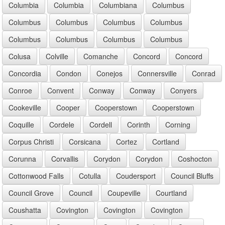
Columbia
Columbia
Columbiana
Columbus
Columbus
Columbus
Columbus
Columbus
Columbus
Columbus
Columbus
Columbus
Colusa
Colville
Comanche
Concord
Concord
Concordia
Condon
Conejos
Connersville
Conrad
Conroe
Convent
Conway
Conway
Conyers
Cookeville
Cooper
Cooperstown
Cooperstown
Coquille
Cordele
Cordell
Corinth
Corning
Corpus Christi
Corsicana
Cortez
Cortland
Corunna
Corvallis
Corydon
Corydon
Coshocton
Cottonwood Falls
Cotulla
Coudersport
Council Bluffs
Council Grove
Council
Coupeville
Courtland
Coushatta
Covington
Covington
Covington