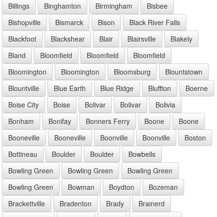
Billings
Binghamton
Birmingham
Bisbee
Bishopville
Bismarck
Bison
Black River Falls
Blackfoot
Blackshear
Blair
Blairsville
Blakely
Bland
Bloomfield
Bloomfield
Bloomfield
Bloomington
Bloomington
Bloomsburg
Blountstown
Blountville
Blue Earth
Blue Ridge
Bluffton
Boerne
Boise City
Boise
Bolivar
Bolivar
Bolivia
Bonham
Bonifay
Bonners Ferry
Boone
Boone
Booneville
Booneville
Boonville
Boonville
Boston
Bottineau
Boulder
Boulder
Bowbells
Bowling Green
Bowling Green
Bowling Green
Bowling Green
Bowman
Boydton
Bozeman
Brackettville
Bradenton
Brady
Brainerd