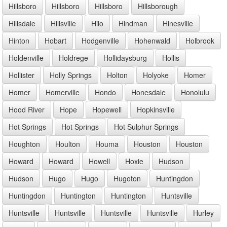
Hillsboro
Hillsboro
Hillsboro
Hillsborough
Hillsdale
Hillsville
Hilo
Hindman
Hinesville
Hinton
Hobart
Hodgenville
Hohenwald
Holbrook
Holdenville
Holdrege
Hollidaysburg
Hollis
Hollister
Holly Springs
Holton
Holyoke
Homer
Homer
Homerville
Hondo
Honesdale
Honolulu
Hood River
Hope
Hopewell
Hopkinsville
Hot Springs
Hot Springs
Hot Sulphur Springs
Houghton
Houlton
Houma
Houston
Houston
Howard
Howard
Howell
Hoxie
Hudson
Hudson
Hugo
Hugo
Hugoton
Huntingdon
Huntingdon
Huntington
Huntington
Huntsville
Huntsville
Huntsville
Huntsville
Huntsville
Hurley