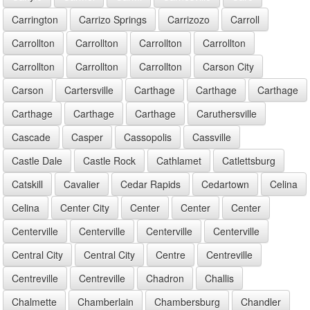
Carrington
Carrizo Springs
Carrizozo
Carroll
Carrollton
Carrollton
Carrollton
Carrollton
Carrollton
Carrollton
Carrollton
Carson City
Carson
Cartersville
Carthage
Carthage
Carthage
Carthage
Carthage
Carthage
Caruthersville
Cascade
Casper
Cassopolis
Cassville
Castle Dale
Castle Rock
Cathlamet
Catlettsburg
Catskill
Cavalier
Cedar Rapids
Cedartown
Celina
Celina
Center City
Center
Center
Center
Centerville
Centerville
Centerville
Centerville
Central City
Central City
Centre
Centreville
Centreville
Centreville
Chadron
Challis
Chalmette
Chamberlain
Chambersburg
Chandler