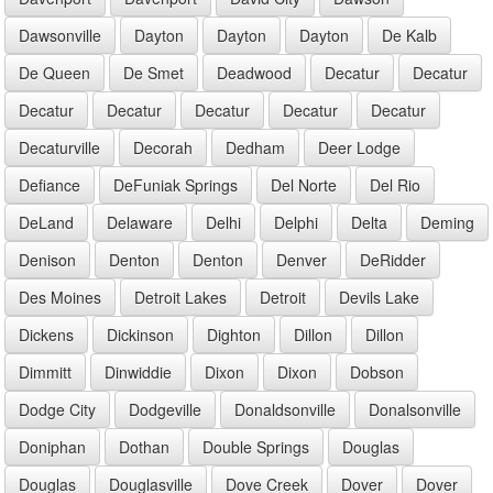
Dawsonville
Dayton
Dayton
Dayton
De Kalb
De Queen
De Smet
Deadwood
Decatur
Decatur
Decatur
Decatur
Decatur
Decatur
Decatur
Decaturville
Decorah
Dedham
Deer Lodge
Defiance
DeFuniak Springs
Del Norte
Del Rio
DeLand
Delaware
Delhi
Delphi
Delta
Deming
Denison
Denton
Denton
Denver
DeRidder
Des Moines
Detroit Lakes
Detroit
Devils Lake
Dickens
Dickinson
Dighton
Dillon
Dillon
Dimmitt
Dinwiddie
Dixon
Dixon
Dobson
Dodge City
Dodgeville
Donaldsonville
Donalsonville
Doniphan
Dothan
Double Springs
Douglas
Douglas
Douglasville
Dove Creek
Dover
Dover