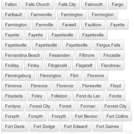
Fallon
Falls Church
Falls City
Falmouth
Fargo
Faribault
Farmerville
Farmington
Farmington
Farmington
Farmville
Farwell
Faulkton
Fayette
Fayette
Fayette
Fayetteville
Fayetteville
Fayetteville
Fayetteville
Fayetteville
Fergus Falls
Fernandina Beach
Fessenden
Fillmore
Fincastle
Findlay
Finley
Fitzgerald
Flagstaff
Flandreau
Flemingsburg
Flemington
Flint
Florence
Florence
Florence
Florence
Floresville
Floyd
Floydada
Foley
Folkston
Fond du Lac
Fonda
Fordyce
Forest City
Forest
Forman
Forrest City
Forsyth
Forsyth
Forsyth
Fort Benton
Fort Collins
Fort Davis
Fort Dodge
Fort Edward
Fort Gaines