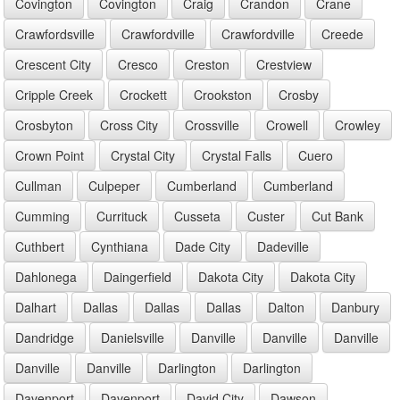
Covington
Covington
Craig
Crandon
Crane
Crawfordsville
Crawfordville
Crawfordville
Creede
Crescent City
Cresco
Creston
Crestview
Cripple Creek
Crockett
Crookston
Crosby
Crosbyton
Cross City
Crossville
Crowell
Crowley
Crown Point
Crystal City
Crystal Falls
Cuero
Cullman
Culpeper
Cumberland
Cumberland
Cumming
Currituck
Cusseta
Custer
Cut Bank
Cuthbert
Cynthiana
Dade City
Dadeville
Dahlonega
Daingerfield
Dakota City
Dakota City
Dalhart
Dallas
Dallas
Dallas
Dalton
Danbury
Dandridge
Danielsville
Danville
Danville
Danville
Danville
Danville
Darlington
Darlington
Davenport
Davenport
David City
Dawson