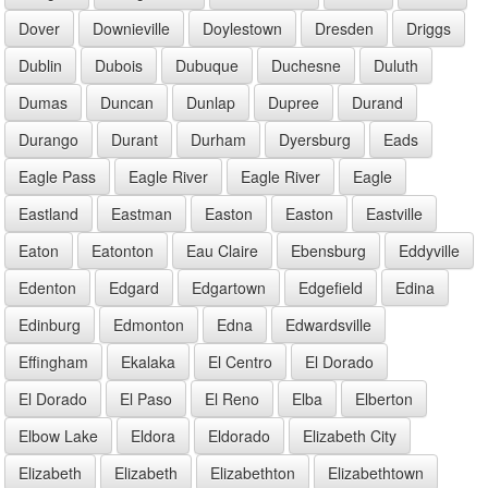
Dover
Downieville
Doylestown
Dresden
Driggs
Dublin
Dubois
Dubuque
Duchesne
Duluth
Dumas
Duncan
Dunlap
Dupree
Durand
Durango
Durant
Durham
Dyersburg
Eads
Eagle Pass
Eagle River
Eagle River
Eagle
Eastland
Eastman
Easton
Easton
Eastville
Eaton
Eatonton
Eau Claire
Ebensburg
Eddyville
Edenton
Edgard
Edgartown
Edgefield
Edina
Edinburg
Edmonton
Edna
Edwardsville
Effingham
Ekalaka
El Centro
El Dorado
El Dorado
El Paso
El Reno
Elba
Elberton
Elbow Lake
Eldora
Eldorado
Elizabeth City
Elizabeth
Elizabeth
Elizabethton
Elizabethtown