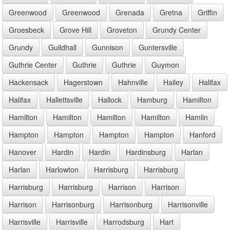
Greenwood
Greenwood
Grenada
Gretna
Griffin
Groesbeck
Grove Hill
Groveton
Grundy Center
Grundy
Guildhall
Gunnison
Guntersville
Guthrie Center
Guthrie
Guthrie
Guymon
Hackensack
Hagerstown
Hahnville
Hailey
Halifax
Halifax
Hallettsville
Hallock
Hamburg
Hamilton
Hamilton
Hamilton
Hamilton
Hamilton
Hamlin
Hampton
Hampton
Hampton
Hampton
Hanford
Hanover
Hardin
Hardin
Hardinsburg
Harlan
Harlan
Harlowton
Harrisburg
Harrisburg
Harrisburg
Harrisburg
Harrison
Harrison
Harrison
Harrisonburg
Harrisonburg
Harrisonville
Harrisville
Harrisville
Harrodsburg
Hart