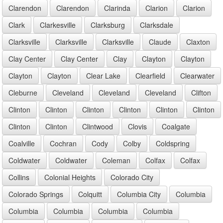
Clarendon
Clarendon
Clarinda
Clarion
Clarion
Clark
Clarkesville
Clarksburg
Clarksdale
Clarksville
Clarksville
Clarksville
Claude
Claxton
Clay Center
Clay Center
Clay
Clayton
Clayton
Clayton
Clayton
Clear Lake
Clearfield
Clearwater
Cleburne
Cleveland
Cleveland
Cleveland
Clifton
Clinton
Clinton
Clinton
Clinton
Clinton
Clinton
Clinton
Clinton
Clintwood
Clovis
Coalgate
Coalville
Cochran
Cody
Colby
Coldspring
Coldwater
Coldwater
Coleman
Colfax
Colfax
Collins
Colonial Heights
Colorado City
Colorado Springs
Colquitt
Columbia City
Columbia
Columbia
Columbia
Columbia
Columbia