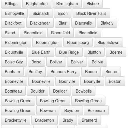
Billings
Binghamton
Birmingham
Bisbee
Bishopville
Bismarck
Bison
Black River Falls
Blackfoot
Blackshear
Blair
Blairsville
Blakely
Bland
Bloomfield
Bloomfield
Bloomfield
Bloomington
Bloomington
Bloomsburg
Blountstown
Blountville
Blue Earth
Blue Ridge
Bluffton
Boerne
Boise City
Boise
Bolivar
Bolivar
Bolivia
Bonham
Bonifay
Bonners Ferry
Boone
Boone
Booneville
Booneville
Boonville
Boonville
Boston
Bottineau
Boulder
Boulder
Bowbells
Bowling Green
Bowling Green
Bowling Green
Bowling Green
Bowman
Boydton
Bozeman
Brackettville
Bradenton
Brady
Brainerd