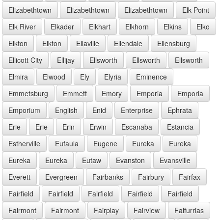
Elizabethtown
Elizabethtown
Elizabethtown
Elk Point
Elk River
Elkader
Elkhart
Elkhorn
Elkins
Elko
Elkton
Elkton
Ellaville
Ellendale
Ellensburg
Ellicott City
Ellijay
Ellsworth
Ellsworth
Ellsworth
Elmira
Elwood
Ely
Elyria
Eminence
Emmetsburg
Emmett
Emory
Emporia
Emporia
Emporium
English
Enid
Enterprise
Ephrata
Erie
Erie
Erin
Erwin
Escanaba
Estancia
Estherville
Eufaula
Eugene
Eureka
Eureka
Eureka
Eureka
Eutaw
Evanston
Evansville
Everett
Evergreen
Fairbanks
Fairbury
Fairfax
Fairfield
Fairfield
Fairfield
Fairfield
Fairfield
Fairmont
Fairmont
Fairplay
Fairview
Falfurrias