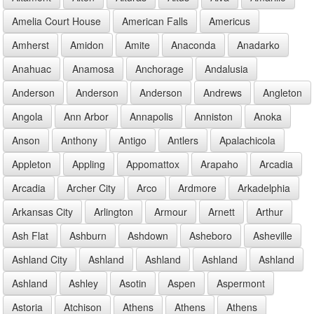
Amelia Court House
American Falls
Americus
Amherst
Amidon
Amite
Anaconda
Anadarko
Anahuac
Anamosa
Anchorage
Andalusia
Anderson
Anderson
Anderson
Andrews
Angleton
Angola
Ann Arbor
Annapolis
Anniston
Anoka
Anson
Anthony
Antigo
Antlers
Apalachicola
Appleton
Appling
Appomattox
Arapaho
Arcadia
Arcadia
Archer City
Arco
Ardmore
Arkadelphia
Arkansas City
Arlington
Armour
Arnett
Arthur
Ash Flat
Ashburn
Ashdown
Asheboro
Asheville
Ashland City
Ashland
Ashland
Ashland
Ashland
Ashland
Ashley
Asotin
Aspen
Aspermont
Astoria
Atchison
Athens
Athens
Athens