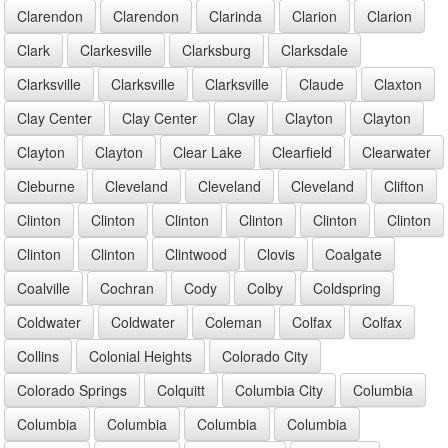
Clarendon
Clarendon
Clarinda
Clarion
Clarion
Clark
Clarkesville
Clarksburg
Clarksdale
Clarksville
Clarksville
Clarksville
Claude
Claxton
Clay Center
Clay Center
Clay
Clayton
Clayton
Clayton
Clayton
Clear Lake
Clearfield
Clearwater
Cleburne
Cleveland
Cleveland
Cleveland
Clifton
Clinton
Clinton
Clinton
Clinton
Clinton
Clinton
Clinton
Clinton
Clintwood
Clovis
Coalgate
Coalville
Cochran
Cody
Colby
Coldspring
Coldwater
Coldwater
Coleman
Colfax
Colfax
Collins
Colonial Heights
Colorado City
Colorado Springs
Colquitt
Columbia City
Columbia
Columbia
Columbia
Columbia
Columbia