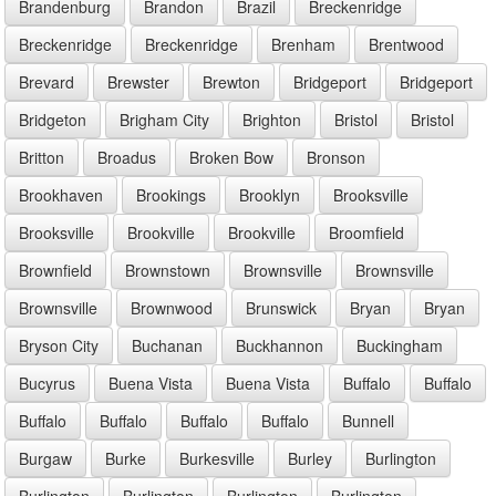
Brandenburg
Brandon
Brazil
Breckenridge
Breckenridge
Breckenridge
Brenham
Brentwood
Brevard
Brewster
Brewton
Bridgeport
Bridgeport
Bridgeton
Brigham City
Brighton
Bristol
Bristol
Britton
Broadus
Broken Bow
Bronson
Brookhaven
Brookings
Brooklyn
Brooksville
Brooksville
Brookville
Brookville
Broomfield
Brownfield
Brownstown
Brownsville
Brownsville
Brownsville
Brownwood
Brunswick
Bryan
Bryan
Bryson City
Buchanan
Buckhannon
Buckingham
Bucyrus
Buena Vista
Buena Vista
Buffalo
Buffalo
Buffalo
Buffalo
Buffalo
Buffalo
Bunnell
Burgaw
Burke
Burkesville
Burley
Burlington
Burlington
Burlington
Burlington
Burlington