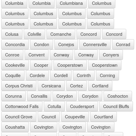
Columbia
Columbia
Columbiana
Columbus
Columbus
Columbus
Columbus
Columbus
Columbus
Columbus
Columbus
Columbus
Colusa
Colville
Comanche
Concord
Concord
Concordia
Condon
Conejos
Connersville
Conrad
Conroe
Convent
Conway
Conway
Conyers
Cookeville
Cooper
Cooperstown
Cooperstown
Coquille
Cordele
Cordell
Corinth
Corning
Corpus Christi
Corsicana
Cortez
Cortland
Corunna
Corvallis
Corydon
Corydon
Coshocton
Cottonwood Falls
Cotulla
Coudersport
Council Bluffs
Council Grove
Council
Coupeville
Courtland
Coushatta
Covington
Covington
Covington