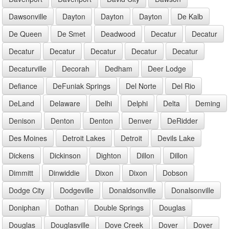
Dawsonville
Dayton
Dayton
Dayton
De Kalb
De Queen
De Smet
Deadwood
Decatur
Decatur
Decatur
Decatur
Decatur
Decatur
Decatur
Decaturville
Decorah
Dedham
Deer Lodge
Defiance
DeFuniak Springs
Del Norte
Del Rio
DeLand
Delaware
Delhi
Delphi
Delta
Deming
Denison
Denton
Denton
Denver
DeRidder
Des Moines
Detroit Lakes
Detroit
Devils Lake
Dickens
Dickinson
Dighton
Dillon
Dillon
Dimmitt
Dinwiddie
Dixon
Dixon
Dobson
Dodge City
Dodgeville
Donaldsonville
Donalsonville
Doniphan
Dothan
Double Springs
Douglas
Douglas
Douglasville
Dove Creek
Dover
Dover