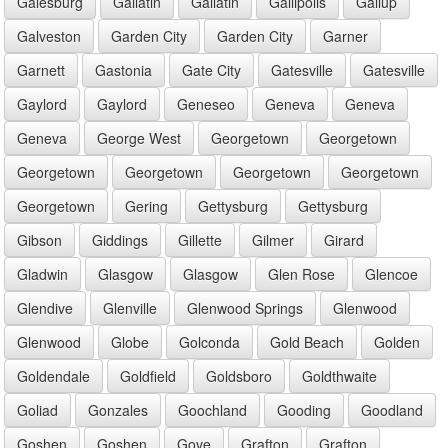
Galesburg
Gallatin
Gallatin
Gallipolis
Gallup
Galveston
Garden City
Garden City
Garner
Garnett
Gastonia
Gate City
Gatesville
Gatesville
Gaylord
Gaylord
Geneseo
Geneva
Geneva
Geneva
George West
Georgetown
Georgetown
Georgetown
Georgetown
Georgetown
Georgetown
Georgetown
Gering
Gettysburg
Gettysburg
Gibson
Giddings
Gillette
Gilmer
Girard
Gladwin
Glasgow
Glasgow
Glen Rose
Glencoe
Glendive
Glenville
Glenwood Springs
Glenwood
Glenwood
Globe
Golconda
Gold Beach
Golden
Goldendale
Goldfield
Goldsboro
Goldthwaite
Goliad
Gonzales
Goochland
Gooding
Goodland
Goshen
Goshen
Gove
Grafton
Grafton