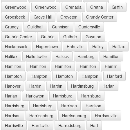
Greenwood
Greenwood
Grenada
Gretna
Griffin
Groesbeck
Grove Hill
Groveton
Grundy Center
Grundy
Guildhall
Gunnison
Guntersville
Guthrie Center
Guthrie
Guthrie
Guymon
Hackensack
Hagerstown
Hahnville
Hailey
Halifax
Halifax
Hallettsville
Hallock
Hamburg
Hamilton
Hamilton
Hamilton
Hamilton
Hamilton
Hamlin
Hampton
Hampton
Hampton
Hampton
Hanford
Hanover
Hardin
Hardin
Hardinsburg
Harlan
Harlan
Harlowton
Harrisburg
Harrisburg
Harrisburg
Harrisburg
Harrison
Harrison
Harrison
Harrisonburg
Harrisonburg
Harrisonville
Harrisville
Harrisville
Harrodsburg
Hart