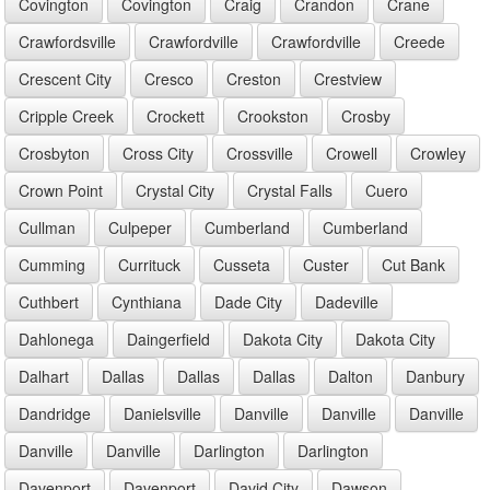
Covington
Covington
Craig
Crandon
Crane
Crawfordsville
Crawfordville
Crawfordville
Creede
Crescent City
Cresco
Creston
Crestview
Cripple Creek
Crockett
Crookston
Crosby
Crosbyton
Cross City
Crossville
Crowell
Crowley
Crown Point
Crystal City
Crystal Falls
Cuero
Cullman
Culpeper
Cumberland
Cumberland
Cumming
Currituck
Cusseta
Custer
Cut Bank
Cuthbert
Cynthiana
Dade City
Dadeville
Dahlonega
Daingerfield
Dakota City
Dakota City
Dalhart
Dallas
Dallas
Dallas
Dalton
Danbury
Dandridge
Danielsville
Danville
Danville
Danville
Danville
Danville
Darlington
Darlington
Davenport
Davenport
David City
Dawson