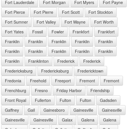
Fort Lauderdale
Fort Morgan
Fort Myers
Fort Payne
Fort Pierce
Fort Pierre
Fort Scott
Fort Stockton
Fort Sumner
Fort Valley
Fort Wayne
Fort Worth
Fort Yates
Fossil
Fowler
Frankfort
Frankfort
Franklin
Franklin
Franklin
Franklin
Franklin
Franklin
Franklin
Franklin
Franklin
Franklin
Franklin
Franklinton
Frederick
Frederick
Fredericksburg
Fredericksburg
Fredericktown
Fredonia
Freehold
Freeport
Fremont
Fremont
Frenchburg
Fresno
Friday Harbor
Friendship
Front Royal
Fullerton
Fulton
Fulton
Gadsden
Gaffney
Gail
Gainesboro
Gainesville
Gainesville
Gainesville
Gainesville
Galax
Galena
Galena