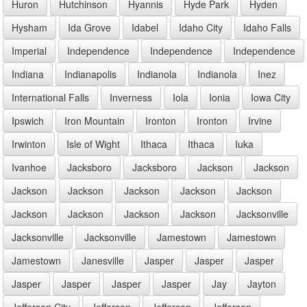
Huron
Hutchinson
Hyannis
Hyde Park
Hyden
Hysham
Ida Grove
Idabel
Idaho City
Idaho Falls
Imperial
Independence
Independence
Independence
Indiana
Indianapolis
Indianola
Indianola
Inez
International Falls
Inverness
Iola
Ionia
Iowa City
Ipswich
Iron Mountain
Ironton
Ironton
Irvine
Irwinton
Isle of Wight
Ithaca
Ithaca
Iuka
Ivanhoe
Jacksboro
Jacksboro
Jackson
Jackson
Jackson
Jackson
Jackson
Jackson
Jackson
Jackson
Jackson
Jackson
Jackson
Jacksonville
Jacksonville
Jacksonville
Jamestown
Jamestown
Jamestown
Janesville
Jasper
Jasper
Jasper
Jasper
Jasper
Jasper
Jasper
Jay
Jayton
Jefferson City
Jefferson
Jefferson
Jefferson