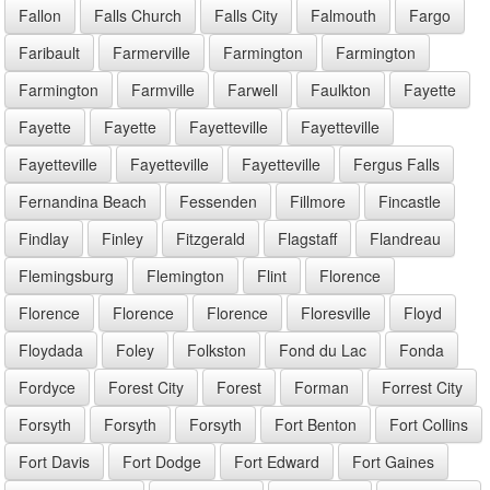
Fallon
Falls Church
Falls City
Falmouth
Fargo
Faribault
Farmerville
Farmington
Farmington
Farmington
Farmville
Farwell
Faulkton
Fayette
Fayette
Fayette
Fayetteville
Fayetteville
Fayetteville
Fayetteville
Fayetteville
Fergus Falls
Fernandina Beach
Fessenden
Fillmore
Fincastle
Findlay
Finley
Fitzgerald
Flagstaff
Flandreau
Flemingsburg
Flemington
Flint
Florence
Florence
Florence
Florence
Floresville
Floyd
Floydada
Foley
Folkston
Fond du Lac
Fonda
Fordyce
Forest City
Forest
Forman
Forrest City
Forsyth
Forsyth
Forsyth
Fort Benton
Fort Collins
Fort Davis
Fort Dodge
Fort Edward
Fort Gaines