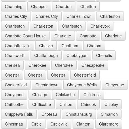
Channing
Chappell
Chardon
Chariton
Charles City
Charles City
Charles Town
Charleston
Charleston
Charleston
Charleston
Charlevoix
Charlotte Court House
Charlotte
Charlotte
Charlotte
Charlottesville
Chaska
Chatham
Chatom
Chatsworth
Chattanooga
Cheboygan
Chehalis
Chelsea
Cherokee
Cherokee
Chesapeake
Chester
Chester
Chester
Chesterfield
Chesterfield
Chestertown
Cheyenne Wells
Cheyenne
Cheyenne
Chicago
Chickasha
Childress
Chillicothe
Chillicothe
Chilton
Chinook
Chipley
Chippewa Falls
Choteau
Christiansburg
Cimarron
Cincinnati
Circle
Circleville
Clanton
Claremore