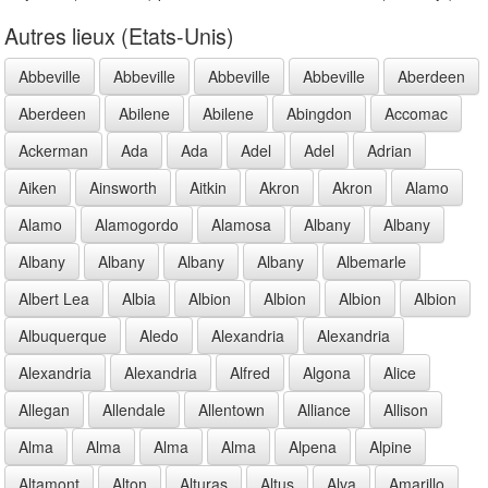
Autres lieux (Etats-Unis)
Abbeville
Abbeville
Abbeville
Abbeville
Aberdeen
Aberdeen
Abilene
Abilene
Abingdon
Accomac
Ackerman
Ada
Ada
Adel
Adel
Adrian
Aiken
Ainsworth
Aitkin
Akron
Akron
Alamo
Alamo
Alamogordo
Alamosa
Albany
Albany
Albany
Albany
Albany
Albany
Albemarle
Albert Lea
Albia
Albion
Albion
Albion
Albion
Albuquerque
Aledo
Alexandria
Alexandria
Alexandria
Alexandria
Alfred
Algona
Alice
Allegan
Allendale
Allentown
Alliance
Allison
Alma
Alma
Alma
Alma
Alpena
Alpine
Altamont
Alton
Alturas
Altus
Alva
Amarillo