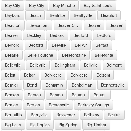
Bay City
Bay City
Bay Minette
Bay Saint Louis
Bayboro
Beach
Beatrice
Beattyville
Beaufort
Beaufort
Beaumont
Beaver City
Beaver
Beaver
Beaver
Beckley
Bedford
Bedford
Bedford
Bedford
Bedford
Beeville
Bel Air
Belfast
Bellaire
Belle Fourche
Bellefontaine
Bellefonte
Belleville
Belleville
Bellingham
Bellville
Belmont
Beloit
Belton
Belvidere
Belvidere
Belzoni
Bemidji
Bend
Benjamin
Benkelman
Bennettsville
Benson
Benton
Benton
Benton
Benton
Benton
Benton
Bentonville
Berkeley Springs
Bernalillo
Berryville
Bessemer
Bethany
Beulah
Big Lake
Big Rapids
Big Spring
Big Timber