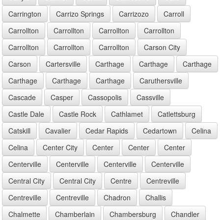
Carrington
Carrizo Springs
Carrizozo
Carroll
Carrollton
Carrollton
Carrollton
Carrollton
Carrollton
Carrollton
Carrollton
Carson City
Carson
Cartersville
Carthage
Carthage
Carthage
Carthage
Carthage
Carthage
Caruthersville
Cascade
Casper
Cassopolis
Cassville
Castle Dale
Castle Rock
Cathlamet
Catlettsburg
Catskill
Cavalier
Cedar Rapids
Cedartown
Celina
Celina
Center City
Center
Center
Center
Centerville
Centerville
Centerville
Centerville
Central City
Central City
Centre
Centreville
Centreville
Centreville
Chadron
Challis
Chalmette
Chamberlain
Chambersburg
Chandler