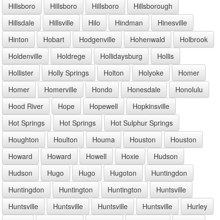
Hillsboro
Hillsboro
Hillsboro
Hillsborough
Hillsdale
Hillsville
Hilo
Hindman
Hinesville
Hinton
Hobart
Hodgenville
Hohenwald
Holbrook
Holdenville
Holdrege
Hollidaysburg
Hollis
Hollister
Holly Springs
Holton
Holyoke
Homer
Homer
Homerville
Hondo
Honesdale
Honolulu
Hood River
Hope
Hopewell
Hopkinsville
Hot Springs
Hot Springs
Hot Sulphur Springs
Houghton
Houlton
Houma
Houston
Houston
Howard
Howard
Howell
Hoxie
Hudson
Hudson
Hugo
Hugo
Hugoton
Huntingdon
Huntingdon
Huntington
Huntington
Huntsville
Huntsville
Huntsville
Huntsville
Huntsville
Hurley