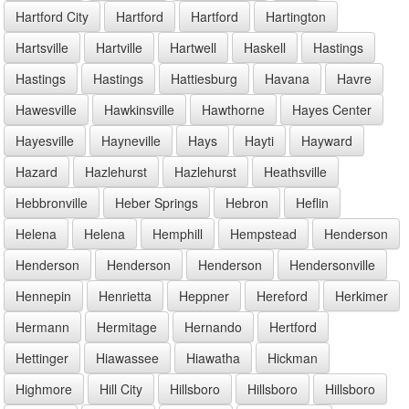
Hartford City
Hartford
Hartford
Hartington
Hartsville
Hartville
Hartwell
Haskell
Hastings
Hastings
Hastings
Hattiesburg
Havana
Havre
Hawesville
Hawkinsville
Hawthorne
Hayes Center
Hayesville
Hayneville
Hays
Hayti
Hayward
Hazard
Hazlehurst
Hazlehurst
Heathsville
Hebbronville
Heber Springs
Hebron
Heflin
Helena
Helena
Hemphill
Hempstead
Henderson
Henderson
Henderson
Henderson
Hendersonville
Hennepin
Henrietta
Heppner
Hereford
Herkimer
Hermann
Hermitage
Hernando
Hertford
Hettinger
Hiawassee
Hiawatha
Hickman
Highmore
Hill City
Hillsboro
Hillsboro
Hillsboro