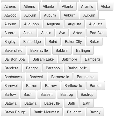
Athens
Athens
Atlanta
Atlanta
Atlantic
Atoka
Atwood
Auburn
Auburn
Auburn
Auburn
Auburn
Audubon
Augusta
Augusta
Augusta
Aurora
Austin
Austin
Ava
Aztec
Bad Axe
Bagley
Bainbridge
Baird
Baker City
Baker
Bakersfield
Bakersville
Baldwin
Ballinger
Ballston Spa
Balsam Lake
Baltimore
Bamberg
Bandera
Bangor
Baraboo
Barbourville
Bardstown
Bardwell
Barnesville
Barnstable
Barnwell
Barron
Barrow
Bartlesville
Bartlett
Bartow
Basin
Bassett
Bastrop
Bastrop
Batavia
Batavia
Batesville
Bath
Bath
Baton Rouge
Battle Mountain
Baudette
Baxley