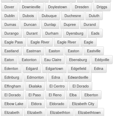
Dover
Downieville
Doylestown
Dresden
Driggs
Dublin
Dubois
Dubuque
Duchesne
Duluth
Dumas
Duncan
Dunlap
Dupree
Durand
Durango
Durant
Durham
Dyersburg
Eads
Eagle Pass
Eagle River
Eagle River
Eagle
Eastland
Eastman
Easton
Easton
Eastville
Eaton
Eatonton
Eau Claire
Ebensburg
Eddyville
Edenton
Edgard
Edgartown
Edgefield
Edina
Edinburg
Edmonton
Edna
Edwardsville
Effingham
Ekalaka
El Centro
El Dorado
El Dorado
El Paso
El Reno
Elba
Elberton
Elbow Lake
Eldora
Eldorado
Elizabeth City
Elizabeth
Elizabeth
Elizabethton
Elizabethtown