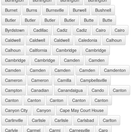
Burnet
Burns
Burnsville
Burwell
Bushnell
Butler
Butler
Butler
Butler
Butte
Butte
Byrdstown
Cadillac
Cadiz
Cadiz
Cairo
Cairo
Caldwell
Caldwell
Caldwell
Caledonia
Calhoun
Calhoun
California
Cambridge
Cambridge
Cambridge
Cambridge
Camden
Camden
Camden
Camden
Camden
Camden
Camdenton
Cameron
Cameron
Camilla
Campbellsville
Campton
Canadian
Canandaigua
Cando
Canton
Canton
Canton
Canton
Canton
Canton
Canyon City
Canyon
Cape May Court House
Carlinville
Carlisle
Carlisle
Carlsbad
Carlton
Carlyle
Carmel
Carmi
Carnesville
Caro