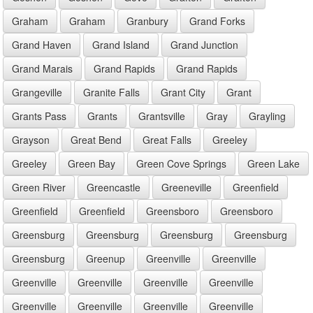
Graham
Graham
Granbury
Grand Forks
Grand Haven
Grand Island
Grand Junction
Grand Marais
Grand Rapids
Grand Rapids
Grangeville
Granite Falls
Grant City
Grant
Grants Pass
Grants
Grantsville
Gray
Grayling
Grayson
Great Bend
Great Falls
Greeley
Greeley
Green Bay
Green Cove Springs
Green Lake
Green River
Greencastle
Greeneville
Greenfield
Greenfield
Greenfield
Greensboro
Greensboro
Greensburg
Greensburg
Greensburg
Greensburg
Greensburg
Greenup
Greenville
Greenville
Greenville
Greenville
Greenville
Greenville
Greenville
Greenville
Greenville
Greenville