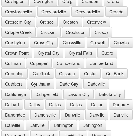
Covington
Covington
Craig
Crandon
Crane
Crawfordsville
Crawfordville
Crawfordville
Creede
Crescent City
Cresco
Creston
Crestview
Cripple Creek
Crockett
Crookston
Crosby
Crosbyton
Cross City
Crossville
Crowell
Crowley
Crown Point
Crystal City
Crystal Falls
Cuero
Cullman
Culpeper
Cumberland
Cumberland
Cumming
Currituck
Cusseta
Custer
Cut Bank
Cuthbert
Cynthiana
Dade City
Dadeville
Dahlonega
Daingerfield
Dakota City
Dakota City
Dalhart
Dallas
Dallas
Dallas
Dalton
Danbury
Dandridge
Danielsville
Danville
Danville
Danville
Danville
Danville
Darlington
Darlington
Davenport
Davenport
David City
Dawson