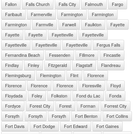
Fallon
Falls Church
Falls City
Falmouth
Fargo
Faribault
Farmerville
Farmington
Farmington
Farmington
Farmville
Farwell
Faulkton
Fayette
Fayette
Fayette
Fayetteville
Fayetteville
Fayetteville
Fayetteville
Fayetteville
Fergus Falls
Fernandina Beach
Fessenden
Fillmore
Fincastle
Findlay
Finley
Fitzgerald
Flagstaff
Flandreau
Flemingsburg
Flemington
Flint
Florence
Florence
Florence
Florence
Floresville
Floyd
Floydada
Foley
Folkston
Fond du Lac
Fonda
Fordyce
Forest City
Forest
Forman
Forrest City
Forsyth
Forsyth
Forsyth
Fort Benton
Fort Collins
Fort Davis
Fort Dodge
Fort Edward
Fort Gaines