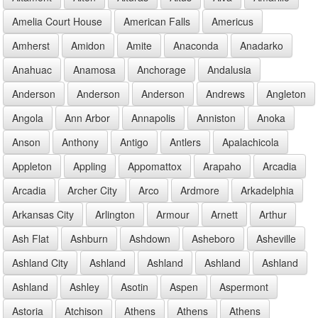
Amelia Court House
American Falls
Americus
Amherst
Amidon
Amite
Anaconda
Anadarko
Anahuac
Anamosa
Anchorage
Andalusia
Anderson
Anderson
Anderson
Andrews
Angleton
Angola
Ann Arbor
Annapolis
Anniston
Anoka
Anson
Anthony
Antigo
Antlers
Apalachicola
Appleton
Appling
Appomattox
Arapaho
Arcadia
Arcadia
Archer City
Arco
Ardmore
Arkadelphia
Arkansas City
Arlington
Armour
Arnett
Arthur
Ash Flat
Ashburn
Ashdown
Asheboro
Asheville
Ashland City
Ashland
Ashland
Ashland
Ashland
Ashland
Ashley
Asotin
Aspen
Aspermont
Astoria
Atchison
Athens
Athens
Athens