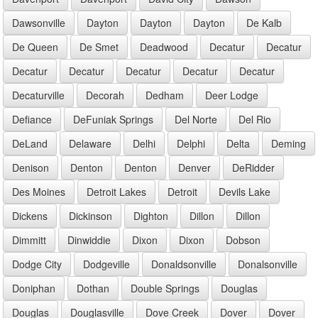
Dawsonville
Dayton
Dayton
Dayton
De Kalb
De Queen
De Smet
Deadwood
Decatur
Decatur
Decatur
Decatur
Decatur
Decatur
Decatur
Decaturville
Decorah
Dedham
Deer Lodge
Defiance
DeFuniak Springs
Del Norte
Del Rio
DeLand
Delaware
Delhi
Delphi
Delta
Deming
Denison
Denton
Denton
Denver
DeRidder
Des Moines
Detroit Lakes
Detroit
Devils Lake
Dickens
Dickinson
Dighton
Dillon
Dillon
Dimmitt
Dinwiddie
Dixon
Dixon
Dobson
Dodge City
Dodgeville
Donaldsonville
Donalsonville
Doniphan
Dothan
Double Springs
Douglas
Douglas
Douglasville
Dove Creek
Dover
Dover