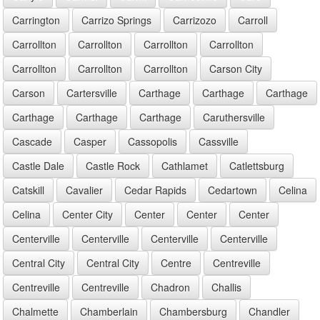
Carrington
Carrizo Springs
Carrizozo
Carroll
Carrollton
Carrollton
Carrollton
Carrollton
Carrollton
Carrollton
Carrollton
Carson City
Carson
Cartersville
Carthage
Carthage
Carthage
Carthage
Carthage
Carthage
Caruthersville
Cascade
Casper
Cassopolis
Cassville
Castle Dale
Castle Rock
Cathlamet
Catlettsburg
Catskill
Cavalier
Cedar Rapids
Cedartown
Celina
Celina
Center City
Center
Center
Center
Centerville
Centerville
Centerville
Centerville
Central City
Central City
Centre
Centreville
Centreville
Centreville
Chadron
Challis
Chalmette
Chamberlain
Chambersburg
Chandler