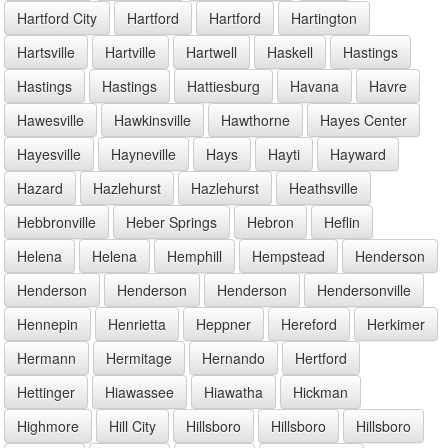
Hartford City
Hartford
Hartford
Hartington
Hartsville
Hartville
Hartwell
Haskell
Hastings
Hastings
Hastings
Hattiesburg
Havana
Havre
Hawesville
Hawkinsville
Hawthorne
Hayes Center
Hayesville
Hayneville
Hays
Hayti
Hayward
Hazard
Hazlehurst
Hazlehurst
Heathsville
Hebbronville
Heber Springs
Hebron
Heflin
Helena
Helena
Hemphill
Hempstead
Henderson
Henderson
Henderson
Henderson
Hendersonville
Hennepin
Henrietta
Heppner
Hereford
Herkimer
Hermann
Hermitage
Hernando
Hertford
Hettinger
Hiawassee
Hiawatha
Hickman
Highmore
Hill City
Hillsboro
Hillsboro
Hillsboro