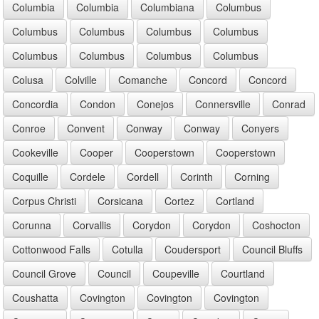
Columbia
Columbia
Columbiana
Columbus
Columbus
Columbus
Columbus
Columbus
Columbus
Columbus
Columbus
Columbus
Colusa
Colville
Comanche
Concord
Concord
Concordia
Condon
Conejos
Connersville
Conrad
Conroe
Convent
Conway
Conway
Conyers
Cookeville
Cooper
Cooperstown
Cooperstown
Coquille
Cordele
Cordell
Corinth
Corning
Corpus Christi
Corsicana
Cortez
Cortland
Corunna
Corvallis
Corydon
Corydon
Coshocton
Cottonwood Falls
Cotulla
Coudersport
Council Bluffs
Council Grove
Council
Coupeville
Courtland
Coushatta
Covington
Covington
Covington