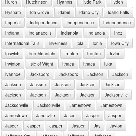
Huron
Hutchinson
Hyannis
Hyde Park
Hyden
Hysham
Ida Grove
Idabel
Idaho City
Idaho Falls
Imperial
Independence
Independence
Independence
Indiana
Indianapolis
Indianola
Indianola
Inez
International Falls
Inverness
Iola
Ionia
Iowa City
Ipswich
Iron Mountain
Ironton
Ironton
Irvine
Irwinton
Isle of Wight
Ithaca
Ithaca
Iuka
Ivanhoe
Jacksboro
Jacksboro
Jackson
Jackson
Jackson
Jackson
Jackson
Jackson
Jackson
Jackson
Jackson
Jackson
Jackson
Jacksonville
Jacksonville
Jacksonville
Jamestown
Jamestown
Jamestown
Janesville
Jasper
Jasper
Jasper
Jasper
Jasper
Jasper
Jasper
Jay
Jayton
Jefferson City
Jefferson
Jefferson
Jefferson