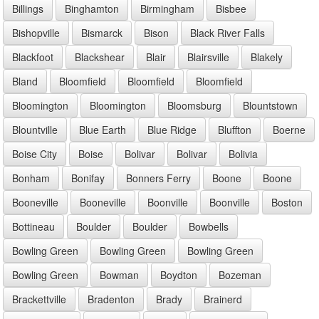
Billings
Binghamton
Birmingham
Bisbee
Bishopville
Bismarck
Bison
Black River Falls
Blackfoot
Blackshear
Blair
Blairsville
Blakely
Bland
Bloomfield
Bloomfield
Bloomfield
Bloomington
Bloomington
Bloomsburg
Blountstown
Blountville
Blue Earth
Blue Ridge
Bluffton
Boerne
Boise City
Boise
Bolivar
Bolivar
Bolivia
Bonham
Bonifay
Bonners Ferry
Boone
Boone
Booneville
Booneville
Boonville
Boonville
Boston
Bottineau
Boulder
Boulder
Bowbells
Bowling Green
Bowling Green
Bowling Green
Bowling Green
Bowman
Boydton
Bozeman
Brackettville
Bradenton
Brady
Brainerd