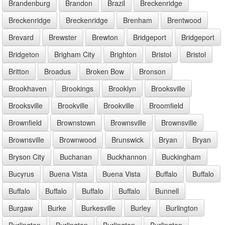
Brandenburg
Brandon
Brazil
Breckenridge
Breckenridge
Breckenridge
Brenham
Brentwood
Brevard
Brewster
Brewton
Bridgeport
Bridgeport
Bridgeton
Brigham City
Brighton
Bristol
Bristol
Britton
Broadus
Broken Bow
Bronson
Brookhaven
Brookings
Brooklyn
Brooksville
Brooksville
Brookville
Brookville
Broomfield
Brownfield
Brownstown
Brownsville
Brownsville
Brownsville
Brownwood
Brunswick
Bryan
Bryan
Bryson City
Buchanan
Buckhannon
Buckingham
Bucyrus
Buena Vista
Buena Vista
Buffalo
Buffalo
Buffalo
Buffalo
Buffalo
Buffalo
Bunnell
Burgaw
Burke
Burkesville
Burley
Burlington
Burlington
Burlington
Burlington
Burlington