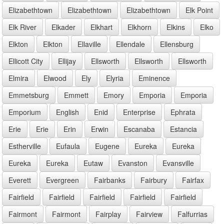
Elizabethtown
Elizabethtown
Elizabethtown
Elk Point
Elk River
Elkader
Elkhart
Elkhorn
Elkins
Elko
Elkton
Elkton
Ellaville
Ellendale
Ellensburg
Ellicott City
Ellijay
Ellsworth
Ellsworth
Ellsworth
Elmira
Elwood
Ely
Elyria
Eminence
Emmetsburg
Emmett
Emory
Emporia
Emporia
Emporium
English
Enid
Enterprise
Ephrata
Erie
Erie
Erin
Erwin
Escanaba
Estancia
Estherville
Eufaula
Eugene
Eureka
Eureka
Eureka
Eureka
Eutaw
Evanston
Evansville
Everett
Evergreen
Fairbanks
Fairbury
Fairfax
Fairfield
Fairfield
Fairfield
Fairfield
Fairfield
Fairmont
Fairmont
Fairplay
Fairview
Falfurrias