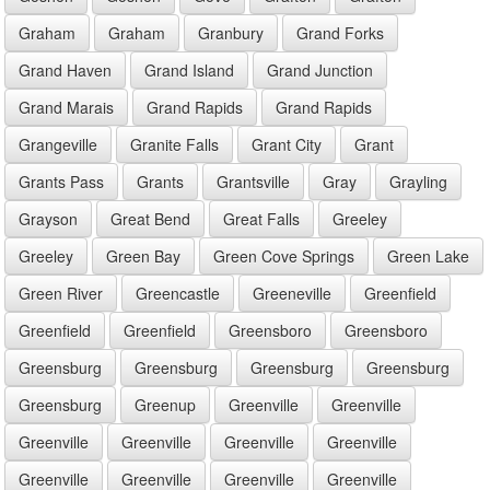
Graham
Graham
Granbury
Grand Forks
Grand Haven
Grand Island
Grand Junction
Grand Marais
Grand Rapids
Grand Rapids
Grangeville
Granite Falls
Grant City
Grant
Grants Pass
Grants
Grantsville
Gray
Grayling
Grayson
Great Bend
Great Falls
Greeley
Greeley
Green Bay
Green Cove Springs
Green Lake
Green River
Greencastle
Greeneville
Greenfield
Greenfield
Greenfield
Greensboro
Greensboro
Greensburg
Greensburg
Greensburg
Greensburg
Greensburg
Greenup
Greenville
Greenville
Greenville
Greenville
Greenville
Greenville
Greenville
Greenville
Greenville
Greenville