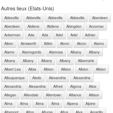
Autres lieux (Etats-Unis)
Abbeville
Abbeville
Abbeville
Abbeville
Aberdeen
Aberdeen
Abilene
Abilene
Abingdon
Accomac
Ackerman
Ada
Ada
Adel
Adel
Adrian
Aiken
Ainsworth
Aitkin
Akron
Akron
Alamo
Alamo
Alamogordo
Alamosa
Albany
Albany
Albany
Albany
Albany
Albany
Albemarle
Albert Lea
Albia
Albion
Albion
Albion
Albion
Albuquerque
Aledo
Alexandria
Alexandria
Alexandria
Alexandria
Alfred
Algona
Alice
Allegan
Allendale
Allentown
Alliance
Allison
Alma
Alma
Alma
Alma
Alpena
Alpine
Altamont
Alton
Alturas
Altus
Alva
Amarillo