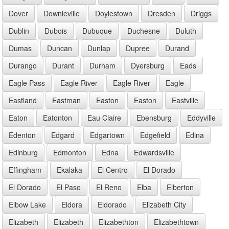
Dover
Downieville
Doylestown
Dresden
Driggs
Dublin
Dubois
Dubuque
Duchesne
Duluth
Dumas
Duncan
Dunlap
Dupree
Durand
Durango
Durant
Durham
Dyersburg
Eads
Eagle Pass
Eagle River
Eagle River
Eagle
Eastland
Eastman
Easton
Easton
Eastville
Eaton
Eatonton
Eau Claire
Ebensburg
Eddyville
Edenton
Edgard
Edgartown
Edgefield
Edina
Edinburg
Edmonton
Edna
Edwardsville
Effingham
Ekalaka
El Centro
El Dorado
El Dorado
El Paso
El Reno
Elba
Elberton
Elbow Lake
Eldora
Eldorado
Elizabeth City
Elizabeth
Elizabeth
Elizabethton
Elizabethtown