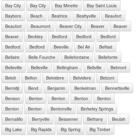
Bay City
Bay City
Bay Minette
Bay Saint Louis
Bayboro
Beach
Beatrice
Beattyville
Beaufort
Beaufort
Beaumont
Beaver City
Beaver
Beaver
Beaver
Beckley
Bedford
Bedford
Bedford
Bedford
Bedford
Beeville
Bel Air
Belfast
Bellaire
Belle Fourche
Bellefontaine
Bellefonte
Belleville
Belleville
Bellingham
Bellville
Belmont
Beloit
Belton
Belvidere
Belvidere
Belzoni
Bemidji
Bend
Benjamin
Benkelman
Bennettsville
Benson
Benton
Benton
Benton
Benton
Benton
Benton
Bentonville
Berkeley Springs
Bernalillo
Berryville
Bessemer
Bethany
Beulah
Big Lake
Big Rapids
Big Spring
Big Timber