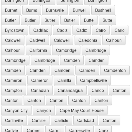
Burnet
Burns
Burnsville
Burwell
Bushnell
Butler
Butler
Butler
Butler
Butte
Butte
Byrdstown
Cadillac
Cadiz
Cadiz
Cairo
Cairo
Caldwell
Caldwell
Caldwell
Caledonia
Calhoun
Calhoun
California
Cambridge
Cambridge
Cambridge
Cambridge
Camden
Camden
Camden
Camden
Camden
Camden
Camdenton
Cameron
Cameron
Camilla
Campbellsville
Campton
Canadian
Canandaigua
Cando
Canton
Canton
Canton
Canton
Canton
Canton
Canyon City
Canyon
Cape May Court House
Carlinville
Carlisle
Carlisle
Carlsbad
Carlton
Carlyle
Carmel
Carmi
Carnesville
Caro