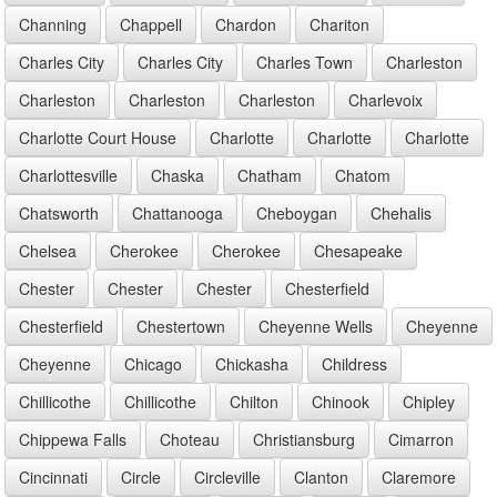
Channing
Chappell
Chardon
Chariton
Charles City
Charles City
Charles Town
Charleston
Charleston
Charleston
Charleston
Charlevoix
Charlotte Court House
Charlotte
Charlotte
Charlotte
Charlottesville
Chaska
Chatham
Chatom
Chatsworth
Chattanooga
Cheboygan
Chehalis
Chelsea
Cherokee
Cherokee
Chesapeake
Chester
Chester
Chester
Chesterfield
Chesterfield
Chestertown
Cheyenne Wells
Cheyenne
Cheyenne
Chicago
Chickasha
Childress
Chillicothe
Chillicothe
Chilton
Chinook
Chipley
Chippewa Falls
Choteau
Christiansburg
Cimarron
Cincinnati
Circle
Circleville
Clanton
Claremore