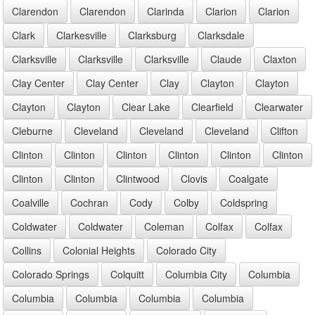
Clarendon
Clarendon
Clarinda
Clarion
Clarion
Clark
Clarkesville
Clarksburg
Clarksdale
Clarksville
Clarksville
Clarksville
Claude
Claxton
Clay Center
Clay Center
Clay
Clayton
Clayton
Clayton
Clayton
Clear Lake
Clearfield
Clearwater
Cleburne
Cleveland
Cleveland
Cleveland
Clifton
Clinton
Clinton
Clinton
Clinton
Clinton
Clinton
Clinton
Clinton
Clintwood
Clovis
Coalgate
Coalville
Cochran
Cody
Colby
Coldspring
Coldwater
Coldwater
Coleman
Colfax
Colfax
Collins
Colonial Heights
Colorado City
Colorado Springs
Colquitt
Columbia City
Columbia
Columbia
Columbia
Columbia
Columbia