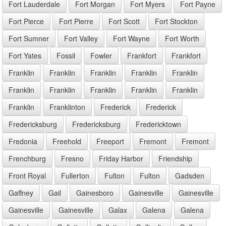
Fort Lauderdale
Fort Morgan
Fort Myers
Fort Payne
Fort Pierce
Fort Pierre
Fort Scott
Fort Stockton
Fort Sumner
Fort Valley
Fort Wayne
Fort Worth
Fort Yates
Fossil
Fowler
Frankfort
Frankfort
Franklin
Franklin
Franklin
Franklin
Franklin
Franklin
Franklin
Franklin
Franklin
Franklin
Franklin
Franklinton
Frederick
Frederick
Fredericksburg
Fredericksburg
Fredericktown
Fredonia
Freehold
Freeport
Fremont
Fremont
Frenchburg
Fresno
Friday Harbor
Friendship
Front Royal
Fullerton
Fulton
Fulton
Gadsden
Gaffney
Gail
Gainesboro
Gainesville
Gainesville
Gainesville
Gainesville
Galax
Galena
Galena