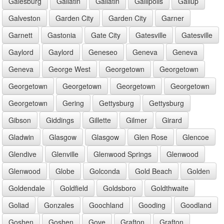
Galesburg
Gallatin
Gallatin
Gallipolis
Gallup
Galveston
Garden City
Garden City
Garner
Garnett
Gastonia
Gate City
Gatesville
Gatesville
Gaylord
Gaylord
Geneseo
Geneva
Geneva
Geneva
George West
Georgetown
Georgetown
Georgetown
Georgetown
Georgetown
Georgetown
Georgetown
Gering
Gettysburg
Gettysburg
Gibson
Giddings
Gillette
Gilmer
Girard
Gladwin
Glasgow
Glasgow
Glen Rose
Glencoe
Glendive
Glenville
Glenwood Springs
Glenwood
Glenwood
Globe
Golconda
Gold Beach
Golden
Goldendale
Goldfield
Goldsboro
Goldthwaite
Goliad
Gonzales
Goochland
Gooding
Goodland
Goshen
Goshen
Gove
Grafton
Grafton