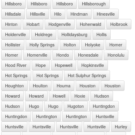
Hillsboro
Hillsboro
Hillsboro
Hillsborough
Hillsdale
Hillsville
Hilo
Hindman
Hinesville
Hinton
Hobart
Hodgenville
Hohenwald
Holbrook
Holdenville
Holdrege
Hollidaysburg
Hollis
Hollister
Holly Springs
Holton
Holyoke
Homer
Homer
Homerville
Hondo
Honesdale
Honolulu
Hood River
Hope
Hopewell
Hopkinsville
Hot Springs
Hot Springs
Hot Sulphur Springs
Houghton
Houlton
Houma
Houston
Houston
Howard
Howard
Howell
Hoxie
Hudson
Hudson
Hugo
Hugo
Hugoton
Huntingdon
Huntingdon
Huntington
Huntington
Huntsville
Huntsville
Huntsville
Huntsville
Huntsville
Hurley