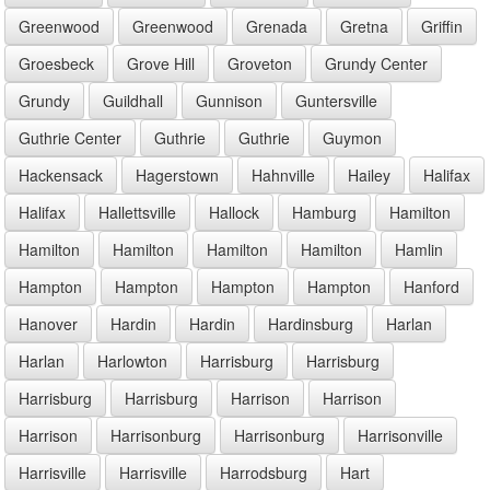
Greenwood
Greenwood
Grenada
Gretna
Griffin
Groesbeck
Grove Hill
Groveton
Grundy Center
Grundy
Guildhall
Gunnison
Guntersville
Guthrie Center
Guthrie
Guthrie
Guymon
Hackensack
Hagerstown
Hahnville
Hailey
Halifax
Halifax
Hallettsville
Hallock
Hamburg
Hamilton
Hamilton
Hamilton
Hamilton
Hamilton
Hamlin
Hampton
Hampton
Hampton
Hampton
Hanford
Hanover
Hardin
Hardin
Hardinsburg
Harlan
Harlan
Harlowton
Harrisburg
Harrisburg
Harrisburg
Harrisburg
Harrison
Harrison
Harrison
Harrisonburg
Harrisonburg
Harrisonville
Harrisville
Harrisville
Harrodsburg
Hart