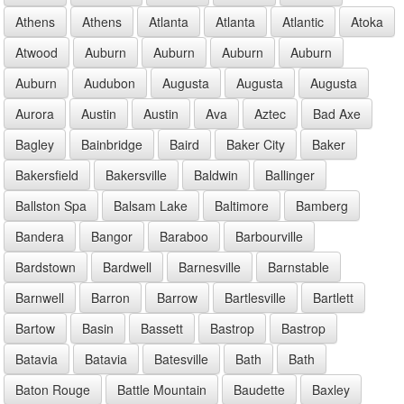
Athens
Athens
Atlanta
Atlanta
Atlantic
Atoka
Atwood
Auburn
Auburn
Auburn
Auburn
Auburn
Audubon
Augusta
Augusta
Augusta
Aurora
Austin
Austin
Ava
Aztec
Bad Axe
Bagley
Bainbridge
Baird
Baker City
Baker
Bakersfield
Bakersville
Baldwin
Ballinger
Ballston Spa
Balsam Lake
Baltimore
Bamberg
Bandera
Bangor
Baraboo
Barbourville
Bardstown
Bardwell
Barnesville
Barnstable
Barnwell
Barron
Barrow
Bartlesville
Bartlett
Bartow
Basin
Bassett
Bastrop
Bastrop
Batavia
Batavia
Batesville
Bath
Bath
Baton Rouge
Battle Mountain
Baudette
Baxley