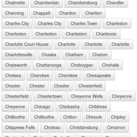
Chalmette
Chamberlain
Chambersburg
Chandler
Channing
Chappell
Chardon
Chariton
Charles City
Charles City
Charles Town
Charleston
Charleston
Charleston
Charleston
Charlevoix
Charlotte Court House
Charlotte
Charlotte
Charlotte
Charlottesville
Chaska
Chatham
Chatom
Chatsworth
Chattanooga
Cheboygan
Chehalis
Chelsea
Cherokee
Cherokee
Chesapeake
Chester
Chester
Chester
Chesterfield
Chesterfield
Chestertown
Cheyenne Wells
Cheyenne
Cheyenne
Chicago
Chickasha
Childress
Chillicothe
Chillicothe
Chilton
Chinook
Chipley
Chippewa Falls
Choteau
Christiansburg
Cimarron