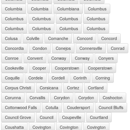
Columbia
Columbia
Columbiana
Columbus
Columbus
Columbus
Columbus
Columbus
Columbus
Columbus
Columbus
Columbus
Colusa
Colville
Comanche
Concord
Concord
Concordia
Condon
Conejos
Connersville
Conrad
Conroe
Convent
Conway
Conway
Conyers
Cookeville
Cooper
Cooperstown
Cooperstown
Coquille
Cordele
Cordell
Corinth
Corning
Corpus Christi
Corsicana
Cortez
Cortland
Corunna
Corvallis
Corydon
Corydon
Coshocton
Cottonwood Falls
Cotulla
Coudersport
Council Bluffs
Council Grove
Council
Coupeville
Courtland
Coushatta
Covington
Covington
Covington