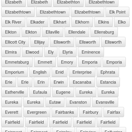
Elizabeth
Elizabeth
Elizabethton
Elizabethtown
Elizabethtown
Elizabethtown
Elizabethtown
Elk Point
Elk River
Elkader
Elkhart
Elkhorn
Elkins
Elko
Elkton
Elkton
Ellaville
Ellendale
Ellensburg
Ellicott City
Ellijay
Ellsworth
Ellsworth
Ellsworth
Elmira
Elwood
Ely
Elyria
Eminence
Emmetsburg
Emmett
Emory
Emporia
Emporia
Emporium
English
Enid
Enterprise
Ephrata
Erie
Erie
Erin
Erwin
Escanaba
Estancia
Estherville
Eufaula
Eugene
Eureka
Eureka
Eureka
Eureka
Eutaw
Evanston
Evansville
Everett
Evergreen
Fairbanks
Fairbury
Fairfax
Fairfield
Fairfield
Fairfield
Fairfield
Fairfield
Fairmont
Fairmont
Fairplay
Fairview
Falfurrias