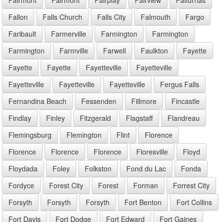
Fallon
Falls Church
Falls City
Falmouth
Fargo
Faribault
Farmerville
Farmington
Farmington
Farmington
Farmville
Farwell
Faulkton
Fayette
Fayette
Fayette
Fayetteville
Fayetteville
Fayetteville
Fayetteville
Fayetteville
Fergus Falls
Fernandina Beach
Fessenden
Fillmore
Fincastle
Findlay
Finley
Fitzgerald
Flagstaff
Flandreau
Flemingsburg
Flemington
Flint
Florence
Florence
Florence
Florence
Floresville
Floyd
Floydada
Foley
Folkston
Fond du Lac
Fonda
Fordyce
Forest City
Forest
Forman
Forrest City
Forsyth
Forsyth
Forsyth
Fort Benton
Fort Collins
Fort Davis
Fort Dodge
Fort Edward
Fort Gaines