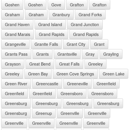
Goshen
Goshen
Gove
Grafton
Grafton
Graham
Graham
Granbury
Grand Forks
Grand Haven
Grand Island
Grand Junction
Grand Marais
Grand Rapids
Grand Rapids
Grangeville
Granite Falls
Grant City
Grant
Grants Pass
Grants
Grantsville
Gray
Grayling
Grayson
Great Bend
Great Falls
Greeley
Greeley
Green Bay
Green Cove Springs
Green Lake
Green River
Greencastle
Greeneville
Greenfield
Greenfield
Greenfield
Greensboro
Greensboro
Greensburg
Greensburg
Greensburg
Greensburg
Greensburg
Greenup
Greenville
Greenville
Greenville
Greenville
Greenville
Greenville