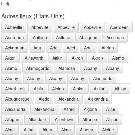
hijri).
Autres lieux (Etats-Unis)
Abbeville
Abbeville
Abbeville
Abbeville
Aberdeen
Aberdeen
Abilene
Abilene
Abingdon
Accomac
Ackerman
Ada
Ada
Adel
Adel
Adrian
Aiken
Ainsworth
Aitkin
Akron
Akron
Alamo
Alamo
Alamogordo
Alamosa
Albany
Albany
Albany
Albany
Albany
Albany
Albemarle
Albert Lea
Albia
Albion
Albion
Albion
Albion
Albuquerque
Aledo
Alexandria
Alexandria
Alexandria
Alexandria
Alfred
Algona
Alice
Allegan
Allendale
Allentown
Alliance
Allison
Alma
Alma
Alma
Alma
Alpena
Alpine