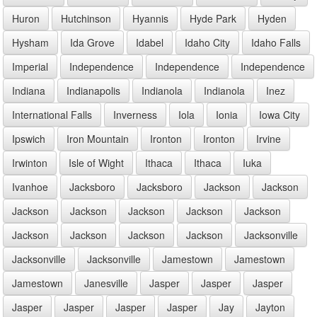
Huron
Hutchinson
Hyannis
Hyde Park
Hyden
Hysham
Ida Grove
Idabel
Idaho City
Idaho Falls
Imperial
Independence
Independence
Independence
Indiana
Indianapolis
Indianola
Indianola
Inez
International Falls
Inverness
Iola
Ionia
Iowa City
Ipswich
Iron Mountain
Ironton
Ironton
Irvine
Irwinton
Isle of Wight
Ithaca
Ithaca
Iuka
Ivanhoe
Jacksboro
Jacksboro
Jackson
Jackson
Jackson
Jackson
Jackson
Jackson
Jackson
Jackson
Jackson
Jackson
Jackson
Jacksonville
Jacksonville
Jacksonville
Jamestown
Jamestown
Jamestown
Janesville
Jasper
Jasper
Jasper
Jasper
Jasper
Jasper
Jasper
Jay
Jayton