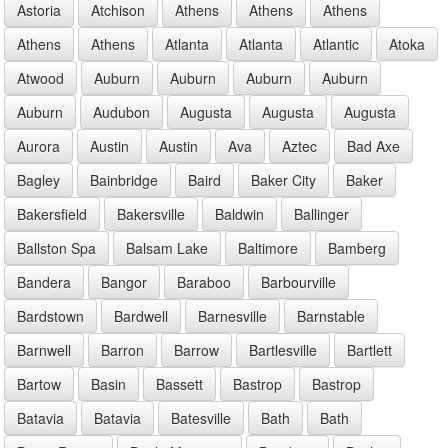
Astoria
Atchison
Athens
Athens
Athens
Athens
Athens
Atlanta
Atlanta
Atlantic
Atoka
Atwood
Auburn
Auburn
Auburn
Auburn
Auburn
Audubon
Augusta
Augusta
Augusta
Aurora
Austin
Austin
Ava
Aztec
Bad Axe
Bagley
Bainbridge
Baird
Baker City
Baker
Bakersfield
Bakersville
Baldwin
Ballinger
Ballston Spa
Balsam Lake
Baltimore
Bamberg
Bandera
Bangor
Baraboo
Barbourville
Bardstown
Bardwell
Barnesville
Barnstable
Barnwell
Barron
Barrow
Bartlesville
Bartlett
Bartow
Basin
Bassett
Bastrop
Bastrop
Batavia
Batavia
Batesville
Bath
Bath