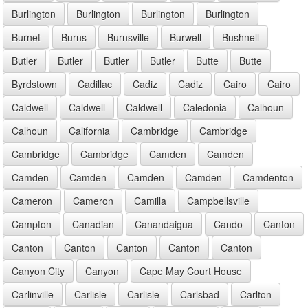
Burlington
Burlington
Burlington
Burlington
Burnet
Burns
Burnsville
Burwell
Bushnell
Butler
Butler
Butler
Butler
Butte
Butte
Byrdstown
Cadillac
Cadiz
Cadiz
Cairo
Cairo
Caldwell
Caldwell
Caldwell
Caledonia
Calhoun
Calhoun
California
Cambridge
Cambridge
Cambridge
Cambridge
Camden
Camden
Camden
Camden
Camden
Camden
Camdenton
Cameron
Cameron
Camilla
Campbellsville
Campton
Canadian
Canandaigua
Cando
Canton
Canton
Canton
Canton
Canton
Canton
Canyon City
Canyon
Cape May Court House
Carlinville
Carlisle
Carlisle
Carlsbad
Carlton