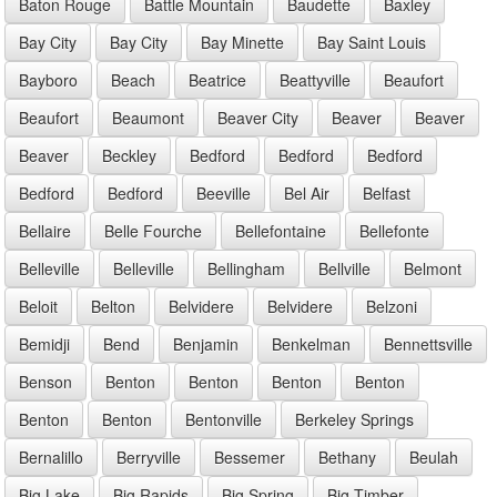
Baton Rouge
Battle Mountain
Baudette
Baxley
Bay City
Bay City
Bay Minette
Bay Saint Louis
Bayboro
Beach
Beatrice
Beattyville
Beaufort
Beaufort
Beaumont
Beaver City
Beaver
Beaver
Beaver
Beckley
Bedford
Bedford
Bedford
Bedford
Bedford
Beeville
Bel Air
Belfast
Bellaire
Belle Fourche
Bellefontaine
Bellefonte
Belleville
Belleville
Bellingham
Bellville
Belmont
Beloit
Belton
Belvidere
Belvidere
Belzoni
Bemidji
Bend
Benjamin
Benkelman
Bennettsville
Benson
Benton
Benton
Benton
Benton
Benton
Benton
Bentonville
Berkeley Springs
Bernalillo
Berryville
Bessemer
Bethany
Beulah
Big Lake
Big Rapids
Big Spring
Big Timber