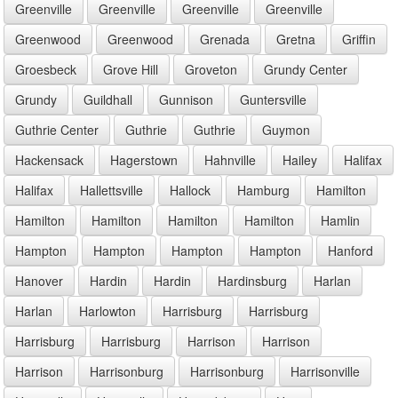
Greenville
Greenville
Greenville
Greenville
Greenwood
Greenwood
Grenada
Gretna
Griffin
Groesbeck
Grove Hill
Groveton
Grundy Center
Grundy
Guildhall
Gunnison
Guntersville
Guthrie Center
Guthrie
Guthrie
Guymon
Hackensack
Hagerstown
Hahnville
Hailey
Halifax
Halifax
Hallettsville
Hallock
Hamburg
Hamilton
Hamilton
Hamilton
Hamilton
Hamilton
Hamlin
Hampton
Hampton
Hampton
Hampton
Hanford
Hanover
Hardin
Hardin
Hardinsburg
Harlan
Harlan
Harlowton
Harrisburg
Harrisburg
Harrisburg
Harrisburg
Harrison
Harrison
Harrison
Harrisonburg
Harrisonburg
Harrisonville