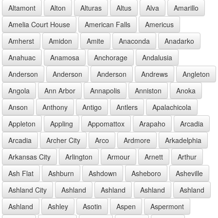
Altamont
Alton
Alturas
Altus
Alva
Amarillo
Amelia Court House
American Falls
Americus
Amherst
Amidon
Amite
Anaconda
Anadarko
Anahuac
Anamosa
Anchorage
Andalusia
Anderson
Anderson
Anderson
Andrews
Angleton
Angola
Ann Arbor
Annapolis
Anniston
Anoka
Anson
Anthony
Antigo
Antlers
Apalachicola
Appleton
Appling
Appomattox
Arapaho
Arcadia
Arcadia
Archer City
Arco
Ardmore
Arkadelphia
Arkansas City
Arlington
Armour
Arnett
Arthur
Ash Flat
Ashburn
Ashdown
Asheboro
Asheville
Ashland City
Ashland
Ashland
Ashland
Ashland
Ashland
Ashley
Asotin
Aspen
Aspermont