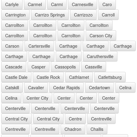
Carlyle
Carmel
Carmi
Carnesville
Caro
Carrington
Carrizo Springs
Carrizozo
Carroll
Carrollton
Carrollton
Carrollton
Carrollton
Carrollton
Carrollton
Carrollton
Carson City
Carson
Cartersville
Carthage
Carthage
Carthage
Carthage
Carthage
Carthage
Caruthersville
Cascade
Casper
Cassopolis
Cassville
Castle Dale
Castle Rock
Cathlamet
Catlettsburg
Catskill
Cavalier
Cedar Rapids
Cedartown
Celina
Celina
Center City
Center
Center
Center
Centerville
Centerville
Centerville
Centerville
Central City
Central City
Centre
Centreville
Centreville
Centreville
Chadron
Challis