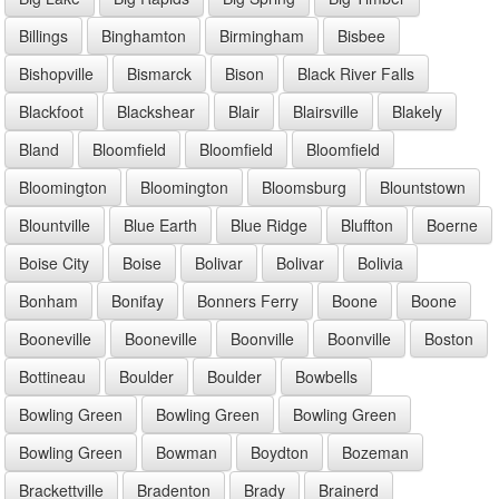
Billings
Binghamton
Birmingham
Bisbee
Bishopville
Bismarck
Bison
Black River Falls
Blackfoot
Blackshear
Blair
Blairsville
Blakely
Bland
Bloomfield
Bloomfield
Bloomfield
Bloomington
Bloomington
Bloomsburg
Blountstown
Blountville
Blue Earth
Blue Ridge
Bluffton
Boerne
Boise City
Boise
Bolivar
Bolivar
Bolivia
Bonham
Bonifay
Bonners Ferry
Boone
Boone
Booneville
Booneville
Boonville
Boonville
Boston
Bottineau
Boulder
Boulder
Bowbells
Bowling Green
Bowling Green
Bowling Green
Bowling Green
Bowman
Boydton
Bozeman
Brackettville
Bradenton
Brady
Brainerd