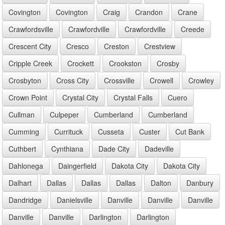
Covington
Covington
Craig
Crandon
Crane
Crawfordsville
Crawfordville
Crawfordville
Creede
Crescent City
Cresco
Creston
Crestview
Cripple Creek
Crockett
Crookston
Crosby
Crosbyton
Cross City
Crossville
Crowell
Crowley
Crown Point
Crystal City
Crystal Falls
Cuero
Cullman
Culpeper
Cumberland
Cumberland
Cumming
Currituck
Cusseta
Custer
Cut Bank
Cuthbert
Cynthiana
Dade City
Dadeville
Dahlonega
Daingerfield
Dakota City
Dakota City
Dalhart
Dallas
Dallas
Dallas
Dalton
Danbury
Dandridge
Danielsville
Danville
Danville
Danville
Danville
Danville
Darlington
Darlington