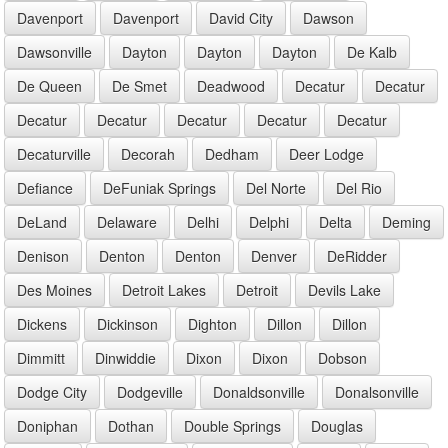
Davenport
Davenport
David City
Dawson
Dawsonville
Dayton
Dayton
Dayton
De Kalb
De Queen
De Smet
Deadwood
Decatur
Decatur
Decatur
Decatur
Decatur
Decatur
Decatur
Decaturville
Decorah
Dedham
Deer Lodge
Defiance
DeFuniak Springs
Del Norte
Del Rio
DeLand
Delaware
Delhi
Delphi
Delta
Deming
Denison
Denton
Denton
Denver
DeRidder
Des Moines
Detroit Lakes
Detroit
Devils Lake
Dickens
Dickinson
Dighton
Dillon
Dillon
Dimmitt
Dinwiddie
Dixon
Dixon
Dobson
Dodge City
Dodgeville
Donaldsonville
Donalsonville
Doniphan
Dothan
Double Springs
Douglas