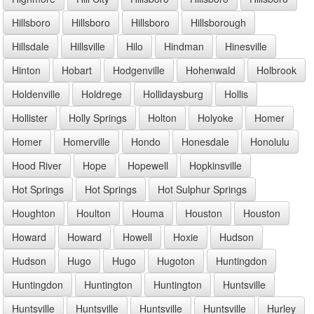
Hillsboro
Hillsboro
Hillsboro
Hillsborough
Hillsdale
Hillsville
Hilo
Hindman
Hinesville
Hinton
Hobart
Hodgenville
Hohenwald
Holbrook
Holdenville
Holdrege
Hollidaysburg
Hollis
Hollister
Holly Springs
Holton
Holyoke
Homer
Homer
Homerville
Hondo
Honesdale
Honolulu
Hood River
Hope
Hopewell
Hopkinsville
Hot Springs
Hot Springs
Hot Sulphur Springs
Houghton
Houlton
Houma
Houston
Houston
Howard
Howard
Howell
Hoxie
Hudson
Hudson
Hugo
Hugo
Hugoton
Huntingdon
Huntingdon
Huntington
Huntington
Huntsville
Huntsville
Huntsville
Huntsville
Huntsville
Hurley