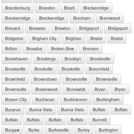
Brandenburg
Brandon
Brazil
Breckenridge
Breckenridge
Breckenridge
Brenham
Brentwood
Brevard
Brewster
Brewton
Bridgeport
Bridgeport
Bridgeton
Brigham City
Brighton
Bristol
Bristol
Britton
Broadus
Broken Bow
Bronson
Brookhaven
Brookings
Brooklyn
Brooksville
Brooksville
Brookville
Brookville
Broomfield
Brownfield
Brownstown
Brownsville
Brownsville
Brownsville
Brownwood
Brunswick
Bryan
Bryan
Bryson City
Buchanan
Buckhannon
Buckingham
Bucyrus
Buena Vista
Buena Vista
Buffalo
Buffalo
Buffalo
Buffalo
Buffalo
Buffalo
Bunnell
Burgaw
Burke
Burkesville
Burley
Burlington