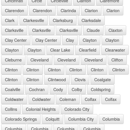
Cincinnati
Circle
Circleville
Clanton
Claremore
Clarendon
Clarendon
Clarinda
Clarion
Clarion
Clark
Clarkesville
Clarksburg
Clarksdale
Clarksville
Clarksville
Clarksville
Claude
Claxton
Clay Center
Clay Center
Clay
Clayton
Clayton
Clayton
Clayton
Clear Lake
Clearfield
Clearwater
Cleburne
Cleveland
Cleveland
Cleveland
Clifton
Clinton
Clinton
Clinton
Clinton
Clinton
Clinton
Clinton
Clinton
Clintwood
Clovis
Coalgate
Coalville
Cochran
Cody
Colby
Coldspring
Coldwater
Coldwater
Coleman
Colfax
Colfax
Collins
Colonial Heights
Colorado City
Colorado Springs
Colquitt
Columbia City
Columbia
Columbia
Columbia
Columbia
Columbia