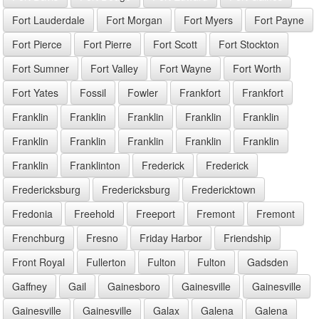
Fort Lauderdale
Fort Morgan
Fort Myers
Fort Payne
Fort Pierce
Fort Pierre
Fort Scott
Fort Stockton
Fort Sumner
Fort Valley
Fort Wayne
Fort Worth
Fort Yates
Fossil
Fowler
Frankfort
Frankfort
Franklin
Franklin
Franklin
Franklin
Franklin
Franklin
Franklin
Franklin
Franklin
Franklin
Franklin
Franklinton
Frederick
Frederick
Fredericksburg
Fredericksburg
Fredericktown
Fredonia
Freehold
Freeport
Fremont
Fremont
Frenchburg
Fresno
Friday Harbor
Friendship
Front Royal
Fullerton
Fulton
Fulton
Gadsden
Gaffney
Gail
Gainesboro
Gainesville
Gainesville
Gainesville
Gainesville
Galax
Galena
Galena