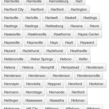
Harrisville
Harrisville
Harrodsburg
Hart
Hartford City
Hartford
Hartford
Hartington
Hartsville
Hartville
Hartwell
Haskell
Hastings
Hastings
Hastings
Hattiesburg
Havana
Havre
Hawesville
Hawkinsville
Hawthorne
Hayes Center
Hayesville
Hayneville
Hays
Hayti
Hayward
Hazard
Hazlehurst
Hazlehurst
Heathsville
Hebbronville
Heber Springs
Hebron
Heflin
Helena
Helena
Hemphill
Hempstead
Henderson
Henderson
Henderson
Henderson
Hendersonville
Hennepin
Henrietta
Heppner
Hereford
Herkimer
Hermann
Hermitage
Hernando
Hertford
Hettinger
Hiawassee
Hiawatha
Hickman
Highmore
Hill City
Hillsboro
Hillsboro
Hillsboro