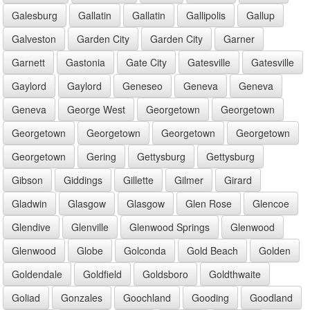
Galesburg
Gallatin
Gallatin
Gallipolis
Gallup
Galveston
Garden City
Garden City
Garner
Garnett
Gastonia
Gate City
Gatesville
Gatesville
Gaylord
Gaylord
Geneseo
Geneva
Geneva
Geneva
George West
Georgetown
Georgetown
Georgetown
Georgetown
Georgetown
Georgetown
Georgetown
Gering
Gettysburg
Gettysburg
Gibson
Giddings
Gillette
Gilmer
Girard
Gladwin
Glasgow
Glasgow
Glen Rose
Glencoe
Glendive
Glenville
Glenwood Springs
Glenwood
Glenwood
Globe
Golconda
Gold Beach
Golden
Goldendale
Goldfield
Goldsboro
Goldthwaite
Goliad
Gonzales
Goochland
Gooding
Goodland