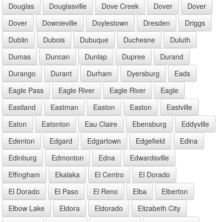
Douglas
Douglasville
Dove Creek
Dover
Dover
Dover
Downieville
Doylestown
Dresden
Driggs
Dublin
Dubois
Dubuque
Duchesne
Duluth
Dumas
Duncan
Dunlap
Dupree
Durand
Durango
Durant
Durham
Dyersburg
Eads
Eagle Pass
Eagle River
Eagle River
Eagle
Eastland
Eastman
Easton
Easton
Eastville
Eaton
Eatonton
Eau Claire
Ebensburg
Eddyville
Edenton
Edgard
Edgartown
Edgefield
Edina
Edinburg
Edmonton
Edna
Edwardsville
Effingham
Ekalaka
El Centro
El Dorado
El Dorado
El Paso
El Reno
Elba
Elberton
Elbow Lake
Eldora
Eldorado
Elizabeth City