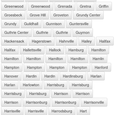
Greenwood
Greenwood
Grenada
Gretna
Griffin
Groesbeck
Grove Hill
Groveton
Grundy Center
Grundy
Guildhall
Gunnison
Guntersville
Guthrie Center
Guthrie
Guthrie
Guymon
Hackensack
Hagerstown
Hahnville
Hailey
Halifax
Halifax
Hallettsville
Hallock
Hamburg
Hamilton
Hamilton
Hamilton
Hamilton
Hamilton
Hamlin
Hampton
Hampton
Hampton
Hampton
Hanford
Hanover
Hardin
Hardin
Hardinsburg
Harlan
Harlan
Harlowton
Harrisburg
Harrisburg
Harrisburg
Harrisburg
Harrison
Harrison
Harrison
Harrisonburg
Harrisonburg
Harrisonville
Harrisville
Harrisville
Harrodsburg
Hart