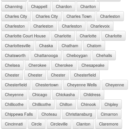
Channing
Chappell
Chardon
Chariton
Charles City
Charles City
Charles Town
Charleston
Charleston
Charleston
Charleston
Charlevoix
Charlotte Court House
Charlotte
Charlotte
Charlotte
Charlottesville
Chaska
Chatham
Chatom
Chatsworth
Chattanooga
Cheboygan
Chehalis
Chelsea
Cherokee
Cherokee
Chesapeake
Chester
Chester
Chester
Chesterfield
Chesterfield
Chestertown
Cheyenne Wells
Cheyenne
Cheyenne
Chicago
Chickasha
Childress
Chillicothe
Chillicothe
Chilton
Chinook
Chipley
Chippewa Falls
Choteau
Christiansburg
Cimarron
Cincinnati
Circle
Circleville
Clanton
Claremore