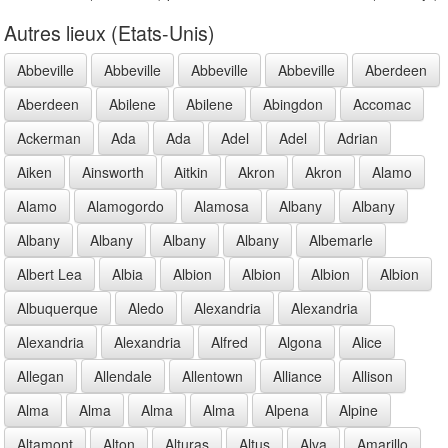
Autres lieux (Etats-Unis)
Abbeville
Abbeville
Abbeville
Abbeville
Aberdeen
Aberdeen
Abilene
Abilene
Abingdon
Accomac
Ackerman
Ada
Ada
Adel
Adel
Adrian
Aiken
Ainsworth
Aitkin
Akron
Akron
Alamo
Alamo
Alamogordo
Alamosa
Albany
Albany
Albany
Albany
Albany
Albany
Albemarle
Albert Lea
Albia
Albion
Albion
Albion
Albion
Albuquerque
Aledo
Alexandria
Alexandria
Alexandria
Alexandria
Alfred
Algona
Alice
Allegan
Allendale
Allentown
Alliance
Allison
Alma
Alma
Alma
Alma
Alpena
Alpine
Altamont
Alton
Alturas
Altus
Alva
Amarillo