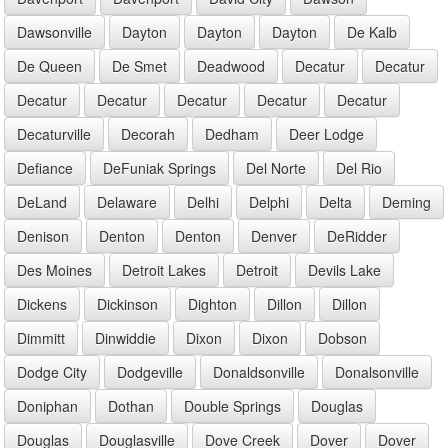
Dawsonville
Dayton
Dayton
Dayton
De Kalb
De Queen
De Smet
Deadwood
Decatur
Decatur
Decatur
Decatur
Decatur
Decatur
Decatur
Decaturville
Decorah
Dedham
Deer Lodge
Defiance
DeFuniak Springs
Del Norte
Del Rio
DeLand
Delaware
Delhi
Delphi
Delta
Deming
Denison
Denton
Denton
Denver
DeRidder
Des Moines
Detroit Lakes
Detroit
Devils Lake
Dickens
Dickinson
Dighton
Dillon
Dillon
Dimmitt
Dinwiddie
Dixon
Dixon
Dobson
Dodge City
Dodgeville
Donaldsonville
Donalsonville
Doniphan
Dothan
Double Springs
Douglas
Douglas
Douglasville
Dove Creek
Dover
Dover