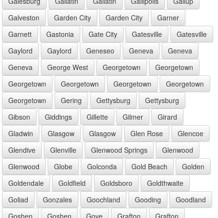
Galesburg
Gallatin
Gallatin
Gallipolis
Gallup
Galveston
Garden City
Garden City
Garner
Garnett
Gastonia
Gate City
Gatesville
Gatesville
Gaylord
Gaylord
Geneseo
Geneva
Geneva
Geneva
George West
Georgetown
Georgetown
Georgetown
Georgetown
Georgetown
Georgetown
Georgetown
Gering
Gettysburg
Gettysburg
Gibson
Giddings
Gillette
Gilmer
Girard
Gladwin
Glasgow
Glasgow
Glen Rose
Glencoe
Glendive
Glenville
Glenwood Springs
Glenwood
Glenwood
Globe
Golconda
Gold Beach
Golden
Goldendale
Goldfield
Goldsboro
Goldthwaite
Goliad
Gonzales
Goochland
Gooding
Goodland
Goshen
Goshen
Gove
Grafton
Grafton