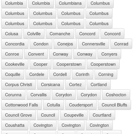
Columbia
Columbia
Columbiana
Columbus
Columbus
Columbus
Columbus
Columbus
Columbus
Columbus
Columbus
Columbus
Colusa
Colville
Comanche
Concord
Concord
Concordia
Condon
Conejos
Connersville
Conrad
Conroe
Convent
Conway
Conway
Conyers
Cookeville
Cooper
Cooperstown
Cooperstown
Coquille
Cordele
Cordell
Corinth
Corning
Corpus Christi
Corsicana
Cortez
Cortland
Corunna
Corvallis
Corydon
Corydon
Coshocton
Cottonwood Falls
Cotulla
Coudersport
Council Bluffs
Council Grove
Council
Coupeville
Courtland
Coushatta
Covington
Covington
Covington