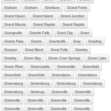
Graham
Graham
Granbury
Grand Forks
Grand Haven
Grand Island
Grand Junction
Grand Marais
Grand Rapids
Grand Rapids
Grangeville
Granite Falls
Grant City
Grant
Grants Pass
Grants
Grantsville
Gray
Grayling
Grayson
Great Bend
Great Falls
Greeley
Greeley
Green Bay
Green Cove Springs
Green Lake
Green River
Greencastle
Greeneville
Greenfield
Greenfield
Greenfield
Greensboro
Greensboro
Greensburg
Greensburg
Greensburg
Greensburg
Greensburg
Greenup
Greenville
Greenville
Greenville
Greenville
Greenville
Greenville
Greenville
Greenville
Greenville
Greenville