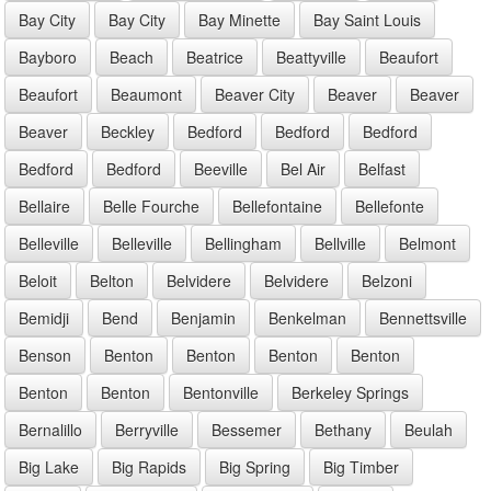
Bay City
Bay City
Bay Minette
Bay Saint Louis
Bayboro
Beach
Beatrice
Beattyville
Beaufort
Beaufort
Beaumont
Beaver City
Beaver
Beaver
Beaver
Beckley
Bedford
Bedford
Bedford
Bedford
Bedford
Beeville
Bel Air
Belfast
Bellaire
Belle Fourche
Bellefontaine
Bellefonte
Belleville
Belleville
Bellingham
Bellville
Belmont
Beloit
Belton
Belvidere
Belvidere
Belzoni
Bemidji
Bend
Benjamin
Benkelman
Bennettsville
Benson
Benton
Benton
Benton
Benton
Benton
Benton
Bentonville
Berkeley Springs
Bernalillo
Berryville
Bessemer
Bethany
Beulah
Big Lake
Big Rapids
Big Spring
Big Timber