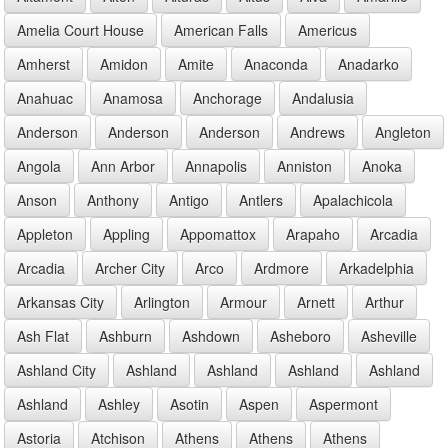
Amelia Court House
American Falls
Americus
Amherst
Amidon
Amite
Anaconda
Anadarko
Anahuac
Anamosa
Anchorage
Andalusia
Anderson
Anderson
Anderson
Andrews
Angleton
Angola
Ann Arbor
Annapolis
Anniston
Anoka
Anson
Anthony
Antigo
Antlers
Apalachicola
Appleton
Appling
Appomattox
Arapaho
Arcadia
Arcadia
Archer City
Arco
Ardmore
Arkadelphia
Arkansas City
Arlington
Armour
Arnett
Arthur
Ash Flat
Ashburn
Ashdown
Asheboro
Asheville
Ashland City
Ashland
Ashland
Ashland
Ashland
Ashland
Ashley
Asotin
Aspen
Aspermont
Astoria
Atchison
Athens
Athens
Athens