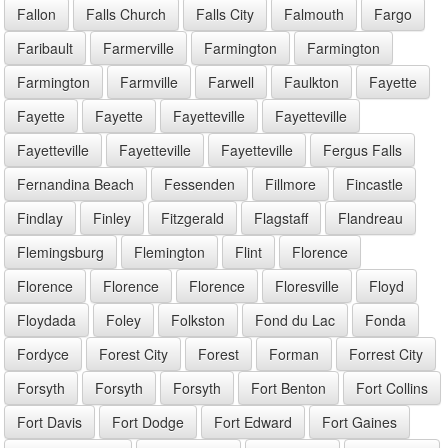
Fallon
Falls Church
Falls City
Falmouth
Fargo
Faribault
Farmerville
Farmington
Farmington
Farmington
Farmville
Farwell
Faulkton
Fayette
Fayette
Fayette
Fayetteville
Fayetteville
Fayetteville
Fayetteville
Fayetteville
Fergus Falls
Fernandina Beach
Fessenden
Fillmore
Fincastle
Findlay
Finley
Fitzgerald
Flagstaff
Flandreau
Flemingsburg
Flemington
Flint
Florence
Florence
Florence
Florence
Floresville
Floyd
Floydada
Foley
Folkston
Fond du Lac
Fonda
Fordyce
Forest City
Forest
Forman
Forrest City
Forsyth
Forsyth
Forsyth
Fort Benton
Fort Collins
Fort Davis
Fort Dodge
Fort Edward
Fort Gaines