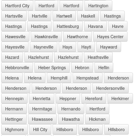
Hartford City
Hartford
Hartford
Hartington
Hartsville
Hartville
Hartwell
Haskell
Hastings
Hastings
Hastings
Hattiesburg
Havana
Havre
Hawesville
Hawkinsville
Hawthorne
Hayes Center
Hayesville
Hayneville
Hays
Hayti
Hayward
Hazard
Hazlehurst
Hazlehurst
Heathsville
Hebbronville
Heber Springs
Hebron
Heflin
Helena
Helena
Hemphill
Hempstead
Henderson
Henderson
Henderson
Henderson
Hendersonville
Hennepin
Henrietta
Heppner
Hereford
Herkimer
Hermann
Hermitage
Hernando
Hertford
Hettinger
Hiawassee
Hiawatha
Hickman
Highmore
Hill City
Hillsboro
Hillsboro
Hillsboro