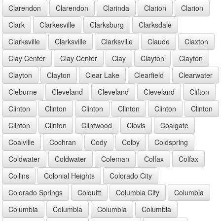
Clarendon
Clarendon
Clarinda
Clarion
Clarion
Clark
Clarkesville
Clarksburg
Clarksdale
Clarksville
Clarksville
Clarksville
Claude
Claxton
Clay Center
Clay Center
Clay
Clayton
Clayton
Clayton
Clayton
Clear Lake
Clearfield
Clearwater
Cleburne
Cleveland
Cleveland
Cleveland
Clifton
Clinton
Clinton
Clinton
Clinton
Clinton
Clinton
Clinton
Clinton
Clintwood
Clovis
Coalgate
Coalville
Cochran
Cody
Colby
Coldspring
Coldwater
Coldwater
Coleman
Colfax
Colfax
Collins
Colonial Heights
Colorado City
Colorado Springs
Colquitt
Columbia City
Columbia
Columbia
Columbia
Columbia
Columbia