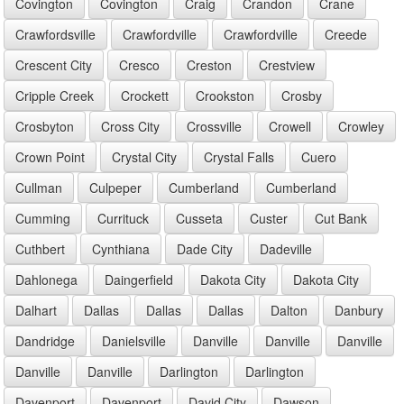
Covington
Covington
Craig
Crandon
Crane
Crawfordsville
Crawfordville
Crawfordville
Creede
Crescent City
Cresco
Creston
Crestview
Cripple Creek
Crockett
Crookston
Crosby
Crosbyton
Cross City
Crossville
Crowell
Crowley
Crown Point
Crystal City
Crystal Falls
Cuero
Cullman
Culpeper
Cumberland
Cumberland
Cumming
Currituck
Cusseta
Custer
Cut Bank
Cuthbert
Cynthiana
Dade City
Dadeville
Dahlonega
Daingerfield
Dakota City
Dakota City
Dalhart
Dallas
Dallas
Dallas
Dalton
Danbury
Dandridge
Danielsville
Danville
Danville
Danville
Danville
Danville
Darlington
Darlington
Davenport
Davenport
David City
Dawson