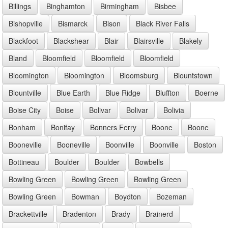
Billings
Binghamton
Birmingham
Bisbee
Bishopville
Bismarck
Bison
Black River Falls
Blackfoot
Blackshear
Blair
Blairsville
Blakely
Bland
Bloomfield
Bloomfield
Bloomfield
Bloomington
Bloomington
Bloomsburg
Blountstown
Blountville
Blue Earth
Blue Ridge
Bluffton
Boerne
Boise City
Boise
Bolivar
Bolivar
Bolivia
Bonham
Bonifay
Bonners Ferry
Boone
Boone
Booneville
Booneville
Boonville
Boonville
Boston
Bottineau
Boulder
Boulder
Bowbells
Bowling Green
Bowling Green
Bowling Green
Bowling Green
Bowman
Boydton
Bozeman
Brackettville
Bradenton
Brady
Brainerd