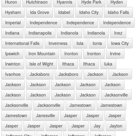
Huron
Hutchinson
Hyannis
Hyde Park
Hyden
Hysham
Ida Grove
Idabel
Idaho City
Idaho Falls
Imperial
Independence
Independence
Independence
Indiana
Indianapolis
Indianola
Indianola
Inez
International Falls
Inverness
Iola
Ionia
Iowa City
Ipswich
Iron Mountain
Ironton
Ironton
Irvine
Irwinton
Isle of Wight
Ithaca
Ithaca
Iuka
Ivanhoe
Jacksboro
Jacksboro
Jackson
Jackson
Jackson
Jackson
Jackson
Jackson
Jackson
Jackson
Jackson
Jackson
Jackson
Jacksonville
Jacksonville
Jacksonville
Jamestown
Jamestown
Jamestown
Janesville
Jasper
Jasper
Jasper
Jasper
Jasper
Jasper
Jasper
Jay
Jayton
Jefferson City
Jefferson
Jefferson
Jefferson