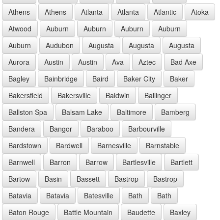
Athens
Athens
Atlanta
Atlanta
Atlantic
Atoka
Atwood
Auburn
Auburn
Auburn
Auburn
Auburn
Audubon
Augusta
Augusta
Augusta
Aurora
Austin
Austin
Ava
Aztec
Bad Axe
Bagley
Bainbridge
Baird
Baker City
Baker
Bakersfield
Bakersville
Baldwin
Ballinger
Ballston Spa
Balsam Lake
Baltimore
Bamberg
Bandera
Bangor
Baraboo
Barbourville
Bardstown
Bardwell
Barnesville
Barnstable
Barnwell
Barron
Barrow
Bartlesville
Bartlett
Bartow
Basin
Bassett
Bastrop
Bastrop
Batavia
Batavia
Batesville
Bath
Bath
Baton Rouge
Battle Mountain
Baudette
Baxley