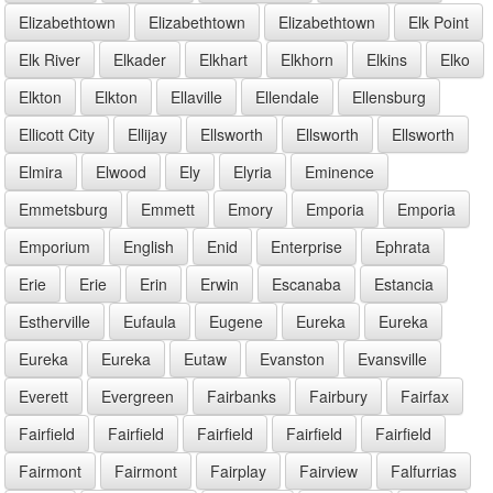
Elizabethtown
Elizabethtown
Elizabethtown
Elk Point
Elk River
Elkader
Elkhart
Elkhorn
Elkins
Elko
Elkton
Elkton
Ellaville
Ellendale
Ellensburg
Ellicott City
Ellijay
Ellsworth
Ellsworth
Ellsworth
Elmira
Elwood
Ely
Elyria
Eminence
Emmetsburg
Emmett
Emory
Emporia
Emporia
Emporium
English
Enid
Enterprise
Ephrata
Erie
Erie
Erin
Erwin
Escanaba
Estancia
Estherville
Eufaula
Eugene
Eureka
Eureka
Eureka
Eureka
Eutaw
Evanston
Evansville
Everett
Evergreen
Fairbanks
Fairbury
Fairfax
Fairfield
Fairfield
Fairfield
Fairfield
Fairfield
Fairmont
Fairmont
Fairplay
Fairview
Falfurrias