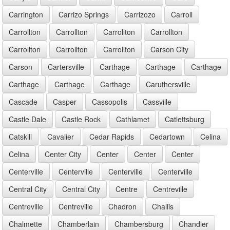
Carrington
Carrizo Springs
Carrizozo
Carroll
Carrollton
Carrollton
Carrollton
Carrollton
Carrollton
Carrollton
Carrollton
Carson City
Carson
Cartersville
Carthage
Carthage
Carthage
Carthage
Carthage
Carthage
Caruthersville
Cascade
Casper
Cassopolis
Cassville
Castle Dale
Castle Rock
Cathlamet
Catlettsburg
Catskill
Cavalier
Cedar Rapids
Cedartown
Celina
Celina
Center City
Center
Center
Center
Centerville
Centerville
Centerville
Centerville
Central City
Central City
Centre
Centreville
Centreville
Centreville
Chadron
Challis
Chalmette
Chamberlain
Chambersburg
Chandler