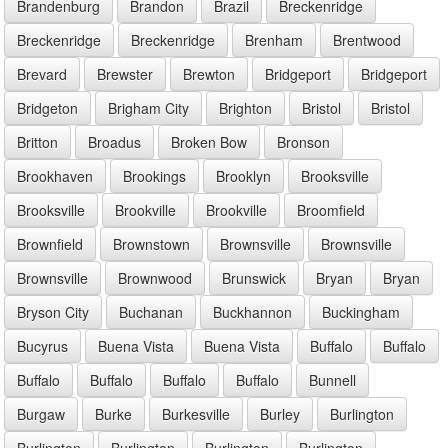
Brandenburg
Brandon
Brazil
Breckenridge
Breckenridge
Breckenridge
Brenham
Brentwood
Brevard
Brewster
Brewton
Bridgeport
Bridgeport
Bridgeton
Brigham City
Brighton
Bristol
Bristol
Britton
Broadus
Broken Bow
Bronson
Brookhaven
Brookings
Brooklyn
Brooksville
Brooksville
Brookville
Brookville
Broomfield
Brownfield
Brownstown
Brownsville
Brownsville
Brownsville
Brownwood
Brunswick
Bryan
Bryan
Bryson City
Buchanan
Buckhannon
Buckingham
Bucyrus
Buena Vista
Buena Vista
Buffalo
Buffalo
Buffalo
Buffalo
Buffalo
Buffalo
Bunnell
Burgaw
Burke
Burkesville
Burley
Burlington
Burlington
Burlington
Burlington
Burlington