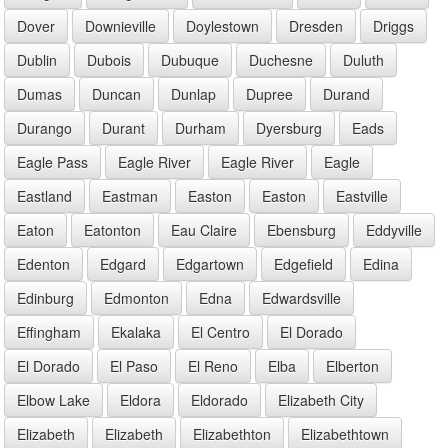
Dover
Downieville
Doylestown
Dresden
Driggs
Dublin
Dubois
Dubuque
Duchesne
Duluth
Dumas
Duncan
Dunlap
Dupree
Durand
Durango
Durant
Durham
Dyersburg
Eads
Eagle Pass
Eagle River
Eagle River
Eagle
Eastland
Eastman
Easton
Easton
Eastville
Eaton
Eatonton
Eau Claire
Ebensburg
Eddyville
Edenton
Edgard
Edgartown
Edgefield
Edina
Edinburg
Edmonton
Edna
Edwardsville
Effingham
Ekalaka
El Centro
El Dorado
El Dorado
El Paso
El Reno
Elba
Elberton
Elbow Lake
Eldora
Eldorado
Elizabeth City
Elizabeth
Elizabeth
Elizabethton
Elizabethtown