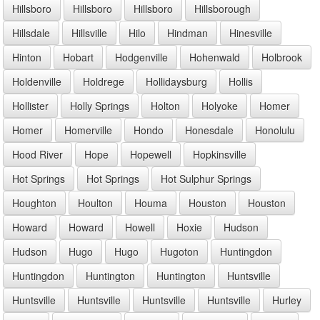
Hillsboro
Hillsboro
Hillsboro
Hillsborough
Hillsdale
Hillsville
Hilo
Hindman
Hinesville
Hinton
Hobart
Hodgenville
Hohenwald
Holbrook
Holdenville
Holdrege
Hollidaysburg
Hollis
Hollister
Holly Springs
Holton
Holyoke
Homer
Homer
Homerville
Hondo
Honesdale
Honolulu
Hood River
Hope
Hopewell
Hopkinsville
Hot Springs
Hot Springs
Hot Sulphur Springs
Houghton
Houlton
Houma
Houston
Houston
Howard
Howard
Howell
Hoxie
Hudson
Hudson
Hugo
Hugo
Hugoton
Huntingdon
Huntingdon
Huntington
Huntington
Huntsville
Huntsville
Huntsville
Huntsville
Huntsville
Hurley