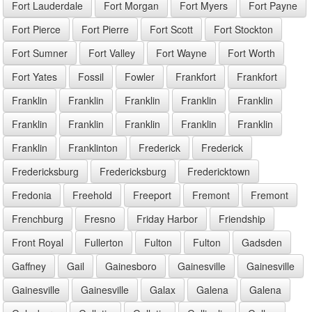
Fort Lauderdale
Fort Morgan
Fort Myers
Fort Payne
Fort Pierce
Fort Pierre
Fort Scott
Fort Stockton
Fort Sumner
Fort Valley
Fort Wayne
Fort Worth
Fort Yates
Fossil
Fowler
Frankfort
Frankfort
Franklin
Franklin
Franklin
Franklin
Franklin
Franklin
Franklin
Franklin
Franklin
Franklin
Franklin
Franklinton
Frederick
Frederick
Fredericksburg
Fredericksburg
Fredericktown
Fredonia
Freehold
Freeport
Fremont
Fremont
Frenchburg
Fresno
Friday Harbor
Friendship
Front Royal
Fullerton
Fulton
Fulton
Gadsden
Gaffney
Gail
Gainesboro
Gainesville
Gainesville
Gainesville
Gainesville
Galax
Galena
Galena