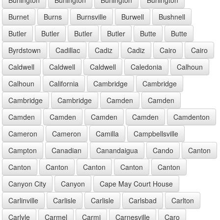
Burnet
Burns
Burnsville
Burwell
Bushnell
Butler
Butler
Butler
Butler
Butte
Butte
Byrdstown
Cadillac
Cadiz
Cadiz
Cairo
Cairo
Caldwell
Caldwell
Caldwell
Caledonia
Calhoun
Calhoun
California
Cambridge
Cambridge
Cambridge
Cambridge
Camden
Camden
Camden
Camden
Camden
Camden
Camdenton
Cameron
Cameron
Camilla
Campbellsville
Campton
Canadian
Canandaigua
Cando
Canton
Canton
Canton
Canton
Canton
Canton
Canyon City
Canyon
Cape May Court House
Carlinville
Carlisle
Carlisle
Carlsbad
Carlton
Carlyle
Carmel
Carmi
Carnesville
Caro