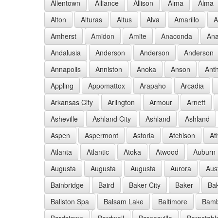
Allentown
Alliance
Allison
Alma
Alma
Alton
Alturas
Altus
Alva
Amarillo
A
Amherst
Amidon
Amite
Anaconda
Ana
Andalusia
Anderson
Anderson
Anderson
Annapolis
Anniston
Anoka
Anson
Ant
Appling
Appomattox
Arapaho
Arcadia
Arkansas City
Arlington
Armour
Arnett
Asheville
Ashland City
Ashland
Ashland
Aspen
Aspermont
Astoria
Atchison
At
Atlanta
Atlantic
Atoka
Atwood
Auburn
Augusta
Augusta
Augusta
Aurora
Aus
Bainbridge
Baird
Baker City
Baker
Bak
Ballston Spa
Balsam Lake
Baltimore
Bam
Bardstown
Bardwell
Barnesville
Barnstabl