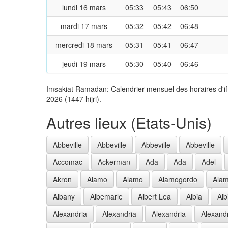
lundi 16 mars
05:33
05:43
06:50
mardi 17 mars
05:32
05:42
06:48
mercredi 18 mars
05:31
05:41
06:47
jeudi 19 mars
05:30
05:40
06:46
Imsakiat Ramadan: Calendrier mensuel des horaires d'if
2026 (1447 hijri).
Autres lieux (Etats-Unis)
Abbeville
Abbeville
Abbeville
Abbeville
Accomac
Ackerman
Ada
Ada
Adel
Akron
Alamo
Alamo
Alamogordo
Ala
Albany
Albemarle
Albert Lea
Albia
Alb
Alexandria
Alexandria
Alexandria
Alexand