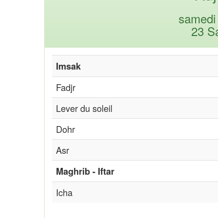
samedi 
23 S
Imsak
Fadjr
Lever du soleil
Dohr
Asr
Maghrib - Iftar
Icha