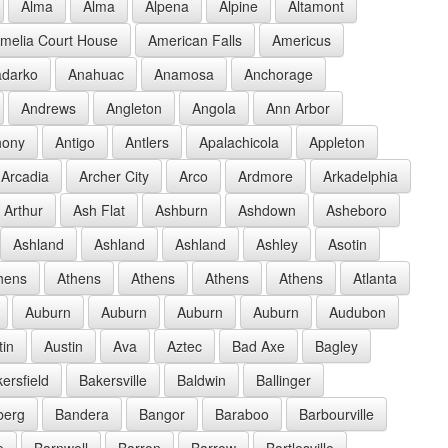
Alma
Alma
Alpena
Alpine
Altamont
melia Court House
American Falls
Americus
darko
Anahuac
Anamosa
Anchorage
Andrews
Angleton
Angola
Ann Arbor
hony
Antigo
Antlers
Apalachicola
Appleton
Arcadia
Archer City
Arco
Ardmore
Arkadelphia
Arthur
Ash Flat
Ashburn
Ashdown
Asheboro
Ashland
Ashland
Ashland
Ashley
Asotin
hens
Athens
Athens
Athens
Athens
Atlanta
Auburn
Auburn
Auburn
Auburn
Audubon
tin
Austin
Ava
Aztec
Bad Axe
Bagley
ersfield
Bakersville
Baldwin
Ballinger
berg
Bandera
Bangor
Baraboo
Barbourville
e
Barnwell
Barron
Barrow
Bartlesville