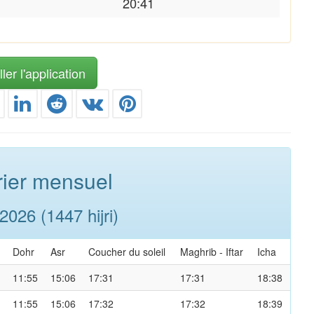
20:41
ler l'application
ier mensuel
026 (1447 hijri)
Dohr
Asr
Coucher du soleil
Maghrib
-
Iftar
Icha
11:55
15:06
17:31
17:31
18:38
11:55
15:06
17:32
17:32
18:39