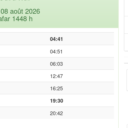
08 août 2026
afar 1448 h
04:41
04:51
06:03
12:47
16:25
19:30
20:42