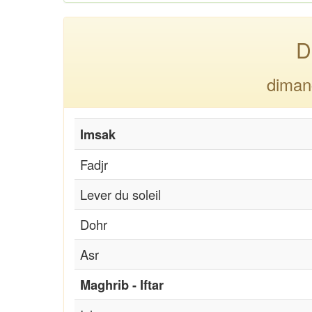
D
diman
Imsak
Fadjr
Lever du soleil
Dohr
Asr
Maghrib - Iftar