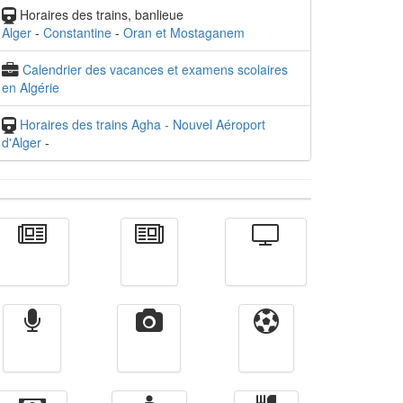
Horaires des trains, banlieue
Alger
-
Constantine
-
Oran et Mostaganem
Calendrier des vacances et examens scolaires
en Algérie
Horaires des trains Agha - Nouvel Aéroport
d'Alger
-
Actualité
الأخبار
Télévision
Radio
Vidéos
Sport