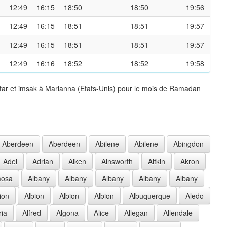
12:49
16:15
18:50
18:50
19:56
12:49
16:15
18:51
18:51
19:57
12:49
16:15
18:51
18:51
19:57
12:49
16:16
18:52
18:52
19:58
tar et imsak à Marianna (Etats-Unis) pour le mois de Ramadan
Aberdeen
Aberdeen
Abilene
Abilene
Abingdon
Adel
Adrian
Aiken
Ainsworth
Aitkin
Akron
mosa
Albany
Albany
Albany
Albany
Albany
ion
Albion
Albion
Albion
Albuquerque
Aledo
ria
Alfred
Algona
Alice
Allegan
Allendale