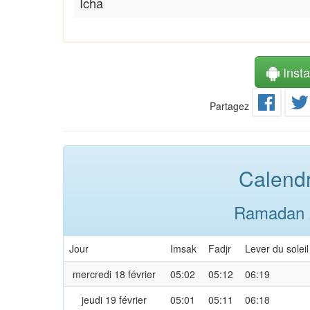
Icha
Instal
Partagez
Calendr
Ramadan 2
Jour
Imsak
Fadjr
Lever du soleil
mercredi 18 février
05:02
05:12
06:19
jeudi 19 février
05:01
05:11
06:18