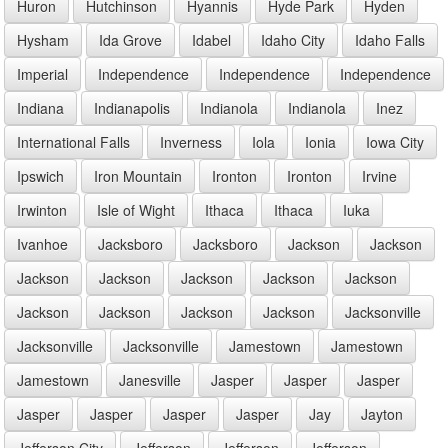
Huron
Hutchinson
Hyannis
Hyde Park
Hyden
Hysham
Ida Grove
Idabel
Idaho City
Idaho Falls
Imperial
Independence
Independence
Independence
Indiana
Indianapolis
Indianola
Indianola
Inez
International Falls
Inverness
Iola
Ionia
Iowa City
Ipswich
Iron Mountain
Ironton
Ironton
Irvine
Irwinton
Isle of Wight
Ithaca
Ithaca
Iuka
Ivanhoe
Jacksboro
Jacksboro
Jackson
Jackson
Jackson
Jackson
Jackson
Jackson
Jackson
Jackson
Jackson
Jackson
Jackson
Jacksonville
Jacksonville
Jacksonville
Jamestown
Jamestown
Jamestown
Janesville
Jasper
Jasper
Jasper
Jasper
Jasper
Jasper
Jasper
Jay
Jayton
Jefferson City
Jefferson
Jefferson
Jefferson