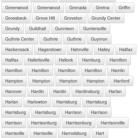
Greenwood
Greenwood
Grenada
Gretna
Griffin
Groesbeck
Grove Hill
Groveton
Grundy Center
Grundy
Guildhall
Gunnison
Guntersville
Guthrie Center
Guthrie
Guthrie
Guymon
Hackensack
Hagerstown
Hahnville
Hailey
Halifax
Halifax
Hallettsville
Hallock
Hamburg
Hamilton
Hamilton
Hamilton
Hamilton
Hamilton
Hamlin
Hampton
Hampton
Hampton
Hampton
Hanford
Hanover
Hardin
Hardin
Hardinsburg
Harlan
Harlan
Harlowton
Harrisburg
Harrisburg
Harrisburg
Harrisburg
Harrison
Harrison
Harrison
Harrisonburg
Harrisonburg
Harrisonville
Harrisville
Harrisville
Harrodsburg
Hart