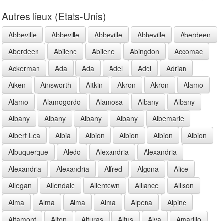
Autres lieux (Etats-Unis)
Abbeville
Abbeville
Abbeville
Abbeville
Aberdeen
Aberdeen
Abilene
Abilene
Abingdon
Accomac
Ackerman
Ada
Ada
Adel
Adel
Adrian
Aiken
Ainsworth
Aitkin
Akron
Akron
Alamo
Alamo
Alamogordo
Alamosa
Albany
Albany
Albany
Albany
Albany
Albany
Albemarle
Albert Lea
Albia
Albion
Albion
Albion
Albion
Albuquerque
Aledo
Alexandria
Alexandria
Alexandria
Alexandria
Alfred
Algona
Alice
Allegan
Allendale
Allentown
Alliance
Allison
Alma
Alma
Alma
Alma
Alpena
Alpine
Altamont
Alton
Alturas
Altus
Alva
Amarillo