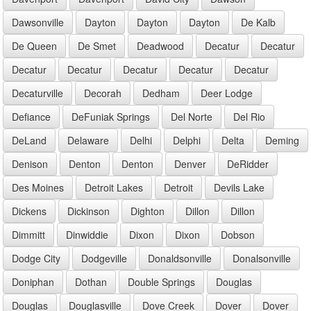
Dawsonville
Dayton
Dayton
Dayton
De Kalb
De Queen
De Smet
Deadwood
Decatur
Decatur
Decatur
Decatur
Decatur
Decatur
Decatur
Decaturville
Decorah
Dedham
Deer Lodge
Defiance
DeFuniak Springs
Del Norte
Del Rio
DeLand
Delaware
Delhi
Delphi
Delta
Deming
Denison
Denton
Denton
Denver
DeRidder
Des Moines
Detroit Lakes
Detroit
Devils Lake
Dickens
Dickinson
Dighton
Dillon
Dillon
Dimmitt
Dinwiddie
Dixon
Dixon
Dobson
Dodge City
Dodgeville
Donaldsonville
Donalsonville
Doniphan
Dothan
Double Springs
Douglas
Douglas
Douglasville
Dove Creek
Dover
Dover