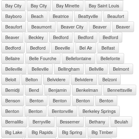
Bay City
Bay City
Bay Minette
Bay Saint Louis
Bayboro
Beach
Beatrice
Beattyville
Beaufort
Beaufort
Beaumont
Beaver City
Beaver
Beaver
Beaver
Beckley
Bedford
Bedford
Bedford
Bedford
Bedford
Beeville
Bel Air
Belfast
Bellaire
Belle Fourche
Bellefontaine
Bellefonte
Belleville
Belleville
Bellingham
Bellville
Belmont
Beloit
Belton
Belvidere
Belvidere
Belzoni
Bemidji
Bend
Benjamin
Benkelman
Bennettsville
Benson
Benton
Benton
Benton
Benton
Benton
Benton
Bentonville
Berkeley Springs
Bernalillo
Berryville
Bessemer
Bethany
Beulah
Big Lake
Big Rapids
Big Spring
Big Timber