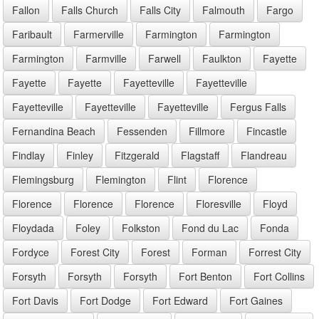
Fallon
Falls Church
Falls City
Falmouth
Fargo
Faribault
Farmerville
Farmington
Farmington
Farmington
Farmville
Farwell
Faulkton
Fayette
Fayette
Fayette
Fayetteville
Fayetteville
Fayetteville
Fayetteville
Fayetteville
Fergus Falls
Fernandina Beach
Fessenden
Fillmore
Fincastle
Findlay
Finley
Fitzgerald
Flagstaff
Flandreau
Flemingsburg
Flemington
Flint
Florence
Florence
Florence
Florence
Floresville
Floyd
Floydada
Foley
Folkston
Fond du Lac
Fonda
Fordyce
Forest City
Forest
Forman
Forrest City
Forsyth
Forsyth
Forsyth
Fort Benton
Fort Collins
Fort Davis
Fort Dodge
Fort Edward
Fort Gaines