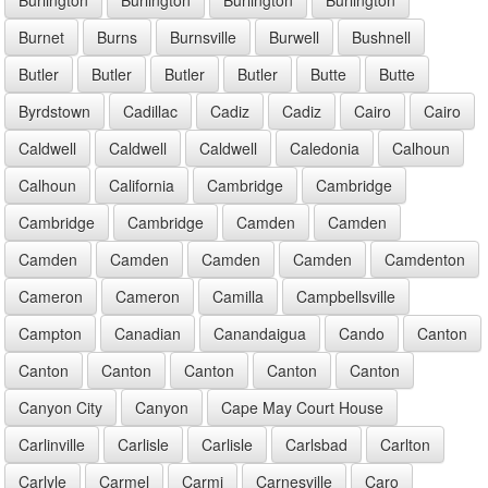
Burnet
Burns
Burnsville
Burwell
Bushnell
Butler
Butler
Butler
Butler
Butte
Butte
Byrdstown
Cadillac
Cadiz
Cadiz
Cairo
Cairo
Caldwell
Caldwell
Caldwell
Caledonia
Calhoun
Calhoun
California
Cambridge
Cambridge
Cambridge
Cambridge
Camden
Camden
Camden
Camden
Camden
Camden
Camdenton
Cameron
Cameron
Camilla
Campbellsville
Campton
Canadian
Canandaigua
Cando
Canton
Canton
Canton
Canton
Canton
Canton
Canyon City
Canyon
Cape May Court House
Carlinville
Carlisle
Carlisle
Carlsbad
Carlton
Carlyle
Carmel
Carmi
Carnesville
Caro