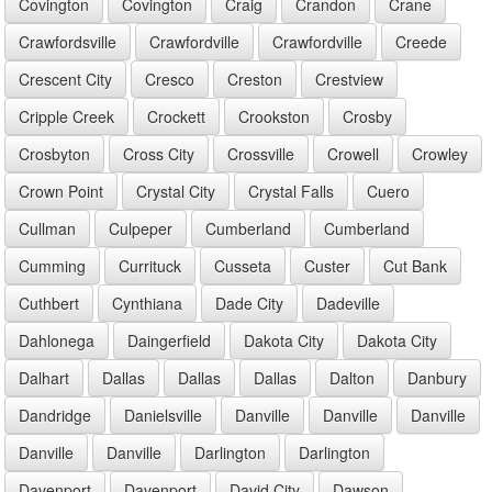
Covington
Covington
Craig
Crandon
Crane
Crawfordsville
Crawfordville
Crawfordville
Creede
Crescent City
Cresco
Creston
Crestview
Cripple Creek
Crockett
Crookston
Crosby
Crosbyton
Cross City
Crossville
Crowell
Crowley
Crown Point
Crystal City
Crystal Falls
Cuero
Cullman
Culpeper
Cumberland
Cumberland
Cumming
Currituck
Cusseta
Custer
Cut Bank
Cuthbert
Cynthiana
Dade City
Dadeville
Dahlonega
Daingerfield
Dakota City
Dakota City
Dalhart
Dallas
Dallas
Dallas
Dalton
Danbury
Dandridge
Danielsville
Danville
Danville
Danville
Danville
Danville
Darlington
Darlington
Davenport
Davenport
David City
Dawson