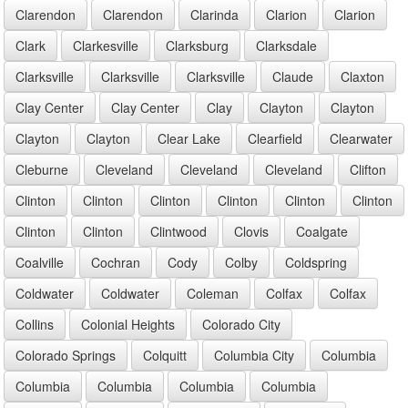
Clarendon
Clarendon
Clarinda
Clarion
Clarion
Clark
Clarkesville
Clarksburg
Clarksdale
Clarksville
Clarksville
Clarksville
Claude
Claxton
Clay Center
Clay Center
Clay
Clayton
Clayton
Clayton
Clayton
Clear Lake
Clearfield
Clearwater
Cleburne
Cleveland
Cleveland
Cleveland
Clifton
Clinton
Clinton
Clinton
Clinton
Clinton
Clinton
Clinton
Clinton
Clintwood
Clovis
Coalgate
Coalville
Cochran
Cody
Colby
Coldspring
Coldwater
Coldwater
Coleman
Colfax
Colfax
Collins
Colonial Heights
Colorado City
Colorado Springs
Colquitt
Columbia City
Columbia
Columbia
Columbia
Columbia
Columbia