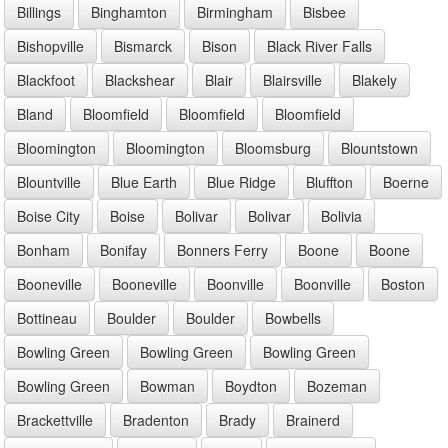
Billings
Binghamton
Birmingham
Bisbee
Bishopville
Bismarck
Bison
Black River Falls
Blackfoot
Blackshear
Blair
Blairsville
Blakely
Bland
Bloomfield
Bloomfield
Bloomfield
Bloomington
Bloomington
Bloomsburg
Blountstown
Blountville
Blue Earth
Blue Ridge
Bluffton
Boerne
Boise City
Boise
Bolivar
Bolivar
Bolivia
Bonham
Bonifay
Bonners Ferry
Boone
Boone
Booneville
Booneville
Boonville
Boonville
Boston
Bottineau
Boulder
Boulder
Bowbells
Bowling Green
Bowling Green
Bowling Green
Bowling Green
Bowman
Boydton
Bozeman
Brackettville
Bradenton
Brady
Brainerd