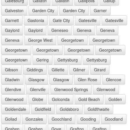
Galesburg
Gallatin
Gallatin
Gallipolis
Gallup
Galveston
Garden City
Garden City
Garner
Garnett
Gastonia
Gate City
Gatesville
Gatesville
Gaylord
Gaylord
Geneseo
Geneva
Geneva
Geneva
George West
Georgetown
Georgetown
Georgetown
Georgetown
Georgetown
Georgetown
Georgetown
Gering
Gettysburg
Gettysburg
Gibson
Giddings
Gillette
Gilmer
Girard
Gladwin
Glasgow
Glasgow
Glen Rose
Glencoe
Glendive
Glenville
Glenwood Springs
Glenwood
Glenwood
Globe
Golconda
Gold Beach
Golden
Goldendale
Goldfield
Goldsboro
Goldthwaite
Goliad
Gonzales
Goochland
Gooding
Goodland
Goshen
Goshen
Gove
Grafton
Grafton