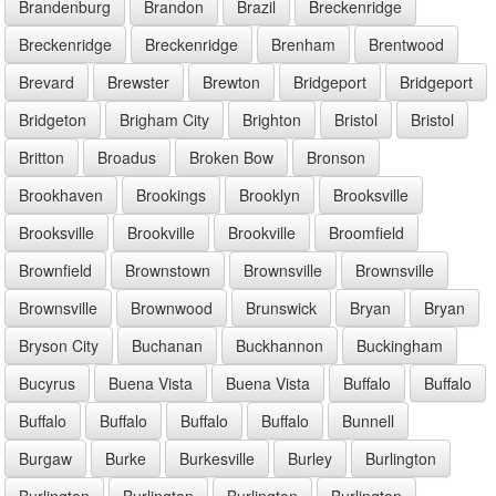
Brandenburg
Brandon
Brazil
Breckenridge
Breckenridge
Breckenridge
Brenham
Brentwood
Brevard
Brewster
Brewton
Bridgeport
Bridgeport
Bridgeton
Brigham City
Brighton
Bristol
Bristol
Britton
Broadus
Broken Bow
Bronson
Brookhaven
Brookings
Brooklyn
Brooksville
Brooksville
Brookville
Brookville
Broomfield
Brownfield
Brownstown
Brownsville
Brownsville
Brownsville
Brownwood
Brunswick
Bryan
Bryan
Bryson City
Buchanan
Buckhannon
Buckingham
Bucyrus
Buena Vista
Buena Vista
Buffalo
Buffalo
Buffalo
Buffalo
Buffalo
Buffalo
Bunnell
Burgaw
Burke
Burkesville
Burley
Burlington
Burlington
Burlington
Burlington
Burlington