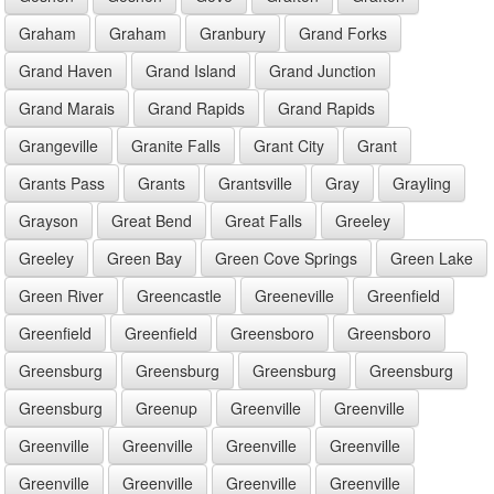
Graham
Graham
Granbury
Grand Forks
Grand Haven
Grand Island
Grand Junction
Grand Marais
Grand Rapids
Grand Rapids
Grangeville
Granite Falls
Grant City
Grant
Grants Pass
Grants
Grantsville
Gray
Grayling
Grayson
Great Bend
Great Falls
Greeley
Greeley
Green Bay
Green Cove Springs
Green Lake
Green River
Greencastle
Greeneville
Greenfield
Greenfield
Greenfield
Greensboro
Greensboro
Greensburg
Greensburg
Greensburg
Greensburg
Greensburg
Greenup
Greenville
Greenville
Greenville
Greenville
Greenville
Greenville
Greenville
Greenville
Greenville
Greenville