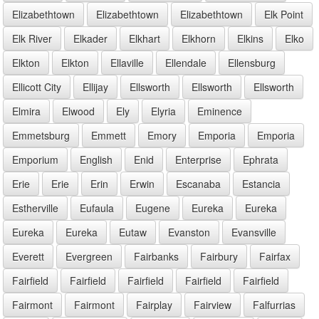
Elizabethtown
Elizabethtown
Elizabethtown
Elk Point
Elk River
Elkader
Elkhart
Elkhorn
Elkins
Elko
Elkton
Elkton
Ellaville
Ellendale
Ellensburg
Ellicott City
Ellijay
Ellsworth
Ellsworth
Ellsworth
Elmira
Elwood
Ely
Elyria
Eminence
Emmetsburg
Emmett
Emory
Emporia
Emporia
Emporium
English
Enid
Enterprise
Ephrata
Erie
Erie
Erin
Erwin
Escanaba
Estancia
Estherville
Eufaula
Eugene
Eureka
Eureka
Eureka
Eureka
Eutaw
Evanston
Evansville
Everett
Evergreen
Fairbanks
Fairbury
Fairfax
Fairfield
Fairfield
Fairfield
Fairfield
Fairfield
Fairmont
Fairmont
Fairplay
Fairview
Falfurrias