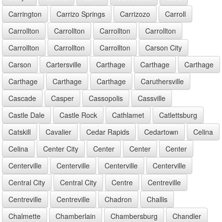
Carrington
Carrizo Springs
Carrizozo
Carroll
Carrollton
Carrollton
Carrollton
Carrollton
Carrollton
Carrollton
Carrollton
Carson City
Carson
Cartersville
Carthage
Carthage
Carthage
Carthage
Carthage
Carthage
Caruthersville
Cascade
Casper
Cassopolis
Cassville
Castle Dale
Castle Rock
Cathlamet
Catlettsburg
Catskill
Cavalier
Cedar Rapids
Cedartown
Celina
Celina
Center City
Center
Center
Center
Centerville
Centerville
Centerville
Centerville
Central City
Central City
Centre
Centreville
Centreville
Centreville
Chadron
Challis
Chalmette
Chamberlain
Chambersburg
Chandler