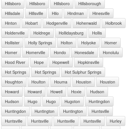
Hillsboro
Hillsboro
Hillsboro
Hillsborough
Hillsdale
Hillsville
Hilo
Hindman
Hinesville
Hinton
Hobart
Hodgenville
Hohenwald
Holbrook
Holdenville
Holdrege
Hollidaysburg
Hollis
Hollister
Holly Springs
Holton
Holyoke
Homer
Homer
Homerville
Hondo
Honesdale
Honolulu
Hood River
Hope
Hopewell
Hopkinsville
Hot Springs
Hot Springs
Hot Sulphur Springs
Houghton
Houlton
Houma
Houston
Houston
Howard
Howard
Howell
Hoxie
Hudson
Hudson
Hugo
Hugo
Hugoton
Huntingdon
Huntingdon
Huntington
Huntington
Huntsville
Huntsville
Huntsville
Huntsville
Huntsville
Hurley