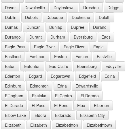
Dover
Downieville
Doylestown
Dresden
Driggs
Dublin
Dubois
Dubuque
Duchesne
Duluth
Dumas
Duncan
Dunlap
Dupree
Durand
Durango
Durant
Durham
Dyersburg
Eads
Eagle Pass
Eagle River
Eagle River
Eagle
Eastland
Eastman
Easton
Easton
Eastville
Eaton
Eatonton
Eau Claire
Ebensburg
Eddyville
Edenton
Edgard
Edgartown
Edgefield
Edina
Edinburg
Edmonton
Edna
Edwardsville
Effingham
Ekalaka
El Centro
El Dorado
El Dorado
El Paso
El Reno
Elba
Elberton
Elbow Lake
Eldora
Eldorado
Elizabeth City
Elizabeth
Elizabeth
Elizabethton
Elizabethtown