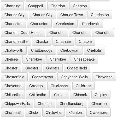
Channing
Chappell
Chardon
Chariton
Charles City
Charles City
Charles Town
Charleston
Charleston
Charleston
Charleston
Charlevoix
Charlotte Court House
Charlotte
Charlotte
Charlotte
Charlottesville
Chaska
Chatham
Chatom
Chatsworth
Chattanooga
Cheboygan
Chehalis
Chelsea
Cherokee
Cherokee
Chesapeake
Chester
Chester
Chester
Chesterfield
Chesterfield
Chestertown
Cheyenne Wells
Cheyenne
Cheyenne
Chicago
Chickasha
Childress
Chillicothe
Chillicothe
Chilton
Chinook
Chipley
Chippewa Falls
Choteau
Christiansburg
Cimarron
Cincinnati
Circle
Circleville
Clanton
Claremore