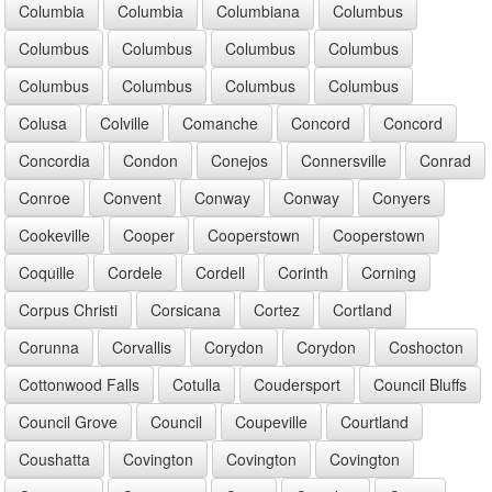
Columbia
Columbia
Columbiana
Columbus
Columbus
Columbus
Columbus
Columbus
Columbus
Columbus
Columbus
Columbus
Colusa
Colville
Comanche
Concord
Concord
Concordia
Condon
Conejos
Connersville
Conrad
Conroe
Convent
Conway
Conway
Conyers
Cookeville
Cooper
Cooperstown
Cooperstown
Coquille
Cordele
Cordell
Corinth
Corning
Corpus Christi
Corsicana
Cortez
Cortland
Corunna
Corvallis
Corydon
Corydon
Coshocton
Cottonwood Falls
Cotulla
Coudersport
Council Bluffs
Council Grove
Council
Coupeville
Courtland
Coushatta
Covington
Covington
Covington