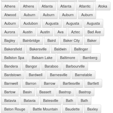
Athens
Athens
Atlanta
Atlanta
Atlantic
Atoka
Atwood
Auburn
Auburn
Auburn
Auburn
Auburn
Audubon
Augusta
Augusta
Augusta
Aurora
Austin
Austin
Ava
Aztec
Bad Axe
Bagley
Bainbridge
Baird
Baker City
Baker
Bakersfield
Bakersville
Baldwin
Ballinger
Ballston Spa
Balsam Lake
Baltimore
Bamberg
Bandera
Bangor
Baraboo
Barbourville
Bardstown
Bardwell
Barnesville
Barnstable
Barnwell
Barron
Barrow
Bartlesville
Bartlett
Bartow
Basin
Bassett
Bastrop
Bastrop
Batavia
Batavia
Batesville
Bath
Bath
Baton Rouge
Battle Mountain
Baudette
Baxley