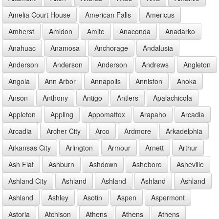
Amelia Court House
American Falls
Americus
Amherst
Amidon
Amite
Anaconda
Anadarko
Anahuac
Anamosa
Anchorage
Andalusia
Anderson
Anderson
Anderson
Andrews
Angleton
Angola
Ann Arbor
Annapolis
Anniston
Anoka
Anson
Anthony
Antigo
Antlers
Apalachicola
Appleton
Appling
Appomattox
Arapaho
Arcadia
Arcadia
Archer City
Arco
Ardmore
Arkadelphia
Arkansas City
Arlington
Armour
Arnett
Arthur
Ash Flat
Ashburn
Ashdown
Asheboro
Asheville
Ashland City
Ashland
Ashland
Ashland
Ashland
Ashland
Ashley
Asotin
Aspen
Aspermont
Astoria
Atchison
Athens
Athens
Athens