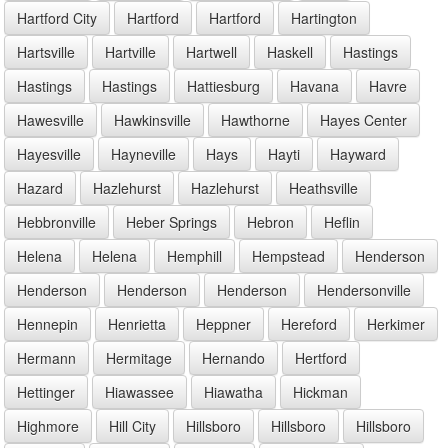
Hartford City
Hartford
Hartford
Hartington
Hartsville
Hartville
Hartwell
Haskell
Hastings
Hastings
Hastings
Hattiesburg
Havana
Havre
Hawesville
Hawkinsville
Hawthorne
Hayes Center
Hayesville
Hayneville
Hays
Hayti
Hayward
Hazard
Hazlehurst
Hazlehurst
Heathsville
Hebbronville
Heber Springs
Hebron
Heflin
Helena
Helena
Hemphill
Hempstead
Henderson
Henderson
Henderson
Henderson
Hendersonville
Hennepin
Henrietta
Heppner
Hereford
Herkimer
Hermann
Hermitage
Hernando
Hertford
Hettinger
Hiawassee
Hiawatha
Hickman
Highmore
Hill City
Hillsboro
Hillsboro
Hillsboro