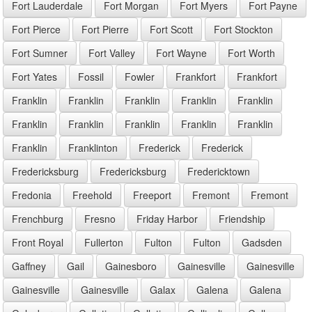
Fort Lauderdale
Fort Morgan
Fort Myers
Fort Payne
Fort Pierce
Fort Pierre
Fort Scott
Fort Stockton
Fort Sumner
Fort Valley
Fort Wayne
Fort Worth
Fort Yates
Fossil
Fowler
Frankfort
Frankfort
Franklin
Franklin
Franklin
Franklin
Franklin
Franklin
Franklin
Franklin
Franklin
Franklin
Franklin
Franklinton
Frederick
Frederick
Fredericksburg
Fredericksburg
Fredericktown
Fredonia
Freehold
Freeport
Fremont
Fremont
Frenchburg
Fresno
Friday Harbor
Friendship
Front Royal
Fullerton
Fulton
Fulton
Gadsden
Gaffney
Gail
Gainesboro
Gainesville
Gainesville
Gainesville
Gainesville
Galax
Galena
Galena