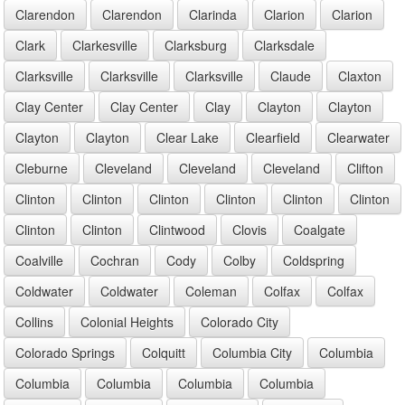
Clarendon
Clarendon
Clarinda
Clarion
Clarion
Clark
Clarkesville
Clarksburg
Clarksdale
Clarksville
Clarksville
Clarksville
Claude
Claxton
Clay Center
Clay Center
Clay
Clayton
Clayton
Clayton
Clayton
Clear Lake
Clearfield
Clearwater
Cleburne
Cleveland
Cleveland
Cleveland
Clifton
Clinton
Clinton
Clinton
Clinton
Clinton
Clinton
Clinton
Clinton
Clintwood
Clovis
Coalgate
Coalville
Cochran
Cody
Colby
Coldspring
Coldwater
Coldwater
Coleman
Colfax
Colfax
Collins
Colonial Heights
Colorado City
Colorado Springs
Colquitt
Columbia City
Columbia
Columbia
Columbia
Columbia
Columbia