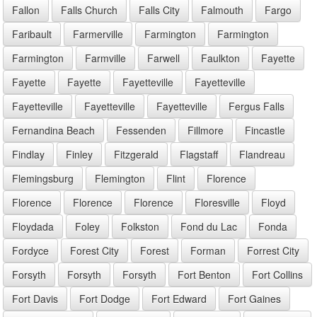
Fallon
Falls Church
Falls City
Falmouth
Fargo
Faribault
Farmerville
Farmington
Farmington
Farmington
Farmville
Farwell
Faulkton
Fayette
Fayette
Fayette
Fayetteville
Fayetteville
Fayetteville
Fayetteville
Fayetteville
Fergus Falls
Fernandina Beach
Fessenden
Fillmore
Fincastle
Findlay
Finley
Fitzgerald
Flagstaff
Flandreau
Flemingsburg
Flemington
Flint
Florence
Florence
Florence
Florence
Floresville
Floyd
Floydada
Foley
Folkston
Fond du Lac
Fonda
Fordyce
Forest City
Forest
Forman
Forrest City
Forsyth
Forsyth
Forsyth
Fort Benton
Fort Collins
Fort Davis
Fort Dodge
Fort Edward
Fort Gaines