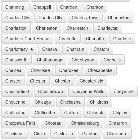
Channing
Chappell
Chardon
Chariton
Charles City
Charles City
Charles Town
Charleston
Charleston
Charleston
Charleston
Charlevoix
Charlotte Court House
Charlotte
Charlotte
Charlotte
Charlottesville
Chaska
Chatham
Chatom
Chatsworth
Chattanooga
Cheboygan
Chehalis
Chelsea
Cherokee
Cherokee
Chesapeake
Chester
Chester
Chester
Chesterfield
Chesterfield
Chestertown
Cheyenne Wells
Cheyenne
Cheyenne
Chicago
Chickasha
Childress
Chillicothe
Chillicothe
Chilton
Chinook
Chipley
Chippewa Falls
Choteau
Christiansburg
Cimarron
Cincinnati
Circle
Circleville
Clanton
Claremore