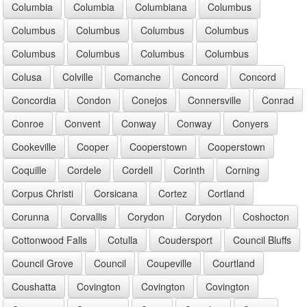
Columbia
Columbia
Columbiana
Columbus
Columbus
Columbus
Columbus
Columbus
Columbus
Columbus
Columbus
Columbus
Colusa
Colville
Comanche
Concord
Concord
Concordia
Condon
Conejos
Connersville
Conrad
Conroe
Convent
Conway
Conway
Conyers
Cookeville
Cooper
Cooperstown
Cooperstown
Coquille
Cordele
Cordell
Corinth
Corning
Corpus Christi
Corsicana
Cortez
Cortland
Corunna
Corvallis
Corydon
Corydon
Coshocton
Cottonwood Falls
Cotulla
Coudersport
Council Bluffs
Council Grove
Council
Coupeville
Courtland
Coushatta
Covington
Covington
Covington