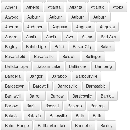
Athens
Athens
Atlanta
Atlanta
Atlantic
Atoka
Atwood
Auburn
Auburn
Auburn
Auburn
Auburn
Audubon
Augusta
Augusta
Augusta
Aurora
Austin
Austin
Ava
Aztec
Bad Axe
Bagley
Bainbridge
Baird
Baker City
Baker
Bakersfield
Bakersville
Baldwin
Ballinger
Ballston Spa
Balsam Lake
Baltimore
Bamberg
Bandera
Bangor
Baraboo
Barbourville
Bardstown
Bardwell
Barnesville
Barnstable
Barnwell
Barron
Barrow
Bartlesville
Bartlett
Bartow
Basin
Bassett
Bastrop
Bastrop
Batavia
Batavia
Batesville
Bath
Bath
Baton Rouge
Battle Mountain
Baudette
Baxley