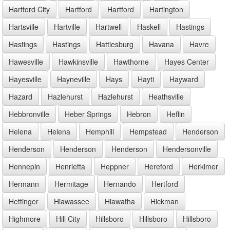
Hartford City
Hartford
Hartford
Hartington
Hartsville
Hartville
Hartwell
Haskell
Hastings
Hastings
Hastings
Hattiesburg
Havana
Havre
Hawesville
Hawkinsville
Hawthorne
Hayes Center
Hayesville
Hayneville
Hays
Hayti
Hayward
Hazard
Hazlehurst
Hazlehurst
Heathsville
Hebbronville
Heber Springs
Hebron
Heflin
Helena
Helena
Hemphill
Hempstead
Henderson
Henderson
Henderson
Henderson
Hendersonville
Hennepin
Henrietta
Heppner
Hereford
Herkimer
Hermann
Hermitage
Hernando
Hertford
Hettinger
Hiawassee
Hiawatha
Hickman
Highmore
Hill City
Hillsboro
Hillsboro
Hillsboro