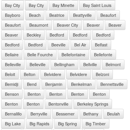
Bay City
Bay City
Bay Minette
Bay Saint Louis
Bayboro
Beach
Beatrice
Beattyville
Beaufort
Beaufort
Beaumont
Beaver City
Beaver
Beaver
Beaver
Beckley
Bedford
Bedford
Bedford
Bedford
Bedford
Beeville
Bel Air
Belfast
Bellaire
Belle Fourche
Bellefontaine
Bellefonte
Belleville
Belleville
Bellingham
Bellville
Belmont
Beloit
Belton
Belvidere
Belvidere
Belzoni
Bemidji
Bend
Benjamin
Benkelman
Bennettsville
Benson
Benton
Benton
Benton
Benton
Benton
Benton
Bentonville
Berkeley Springs
Bernalillo
Berryville
Bessemer
Bethany
Beulah
Big Lake
Big Rapids
Big Spring
Big Timber