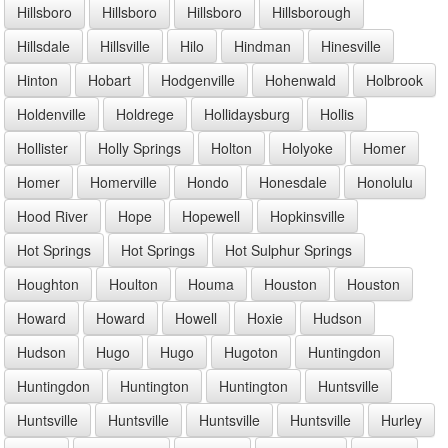
Hillsboro
Hillsboro
Hillsboro
Hillsborough
Hillsdale
Hillsville
Hilo
Hindman
Hinesville
Hinton
Hobart
Hodgenville
Hohenwald
Holbrook
Holdenville
Holdrege
Hollidaysburg
Hollis
Hollister
Holly Springs
Holton
Holyoke
Homer
Homer
Homerville
Hondo
Honesdale
Honolulu
Hood River
Hope
Hopewell
Hopkinsville
Hot Springs
Hot Springs
Hot Sulphur Springs
Houghton
Houlton
Houma
Houston
Houston
Howard
Howard
Howell
Hoxie
Hudson
Hudson
Hugo
Hugo
Hugoton
Huntingdon
Huntingdon
Huntington
Huntington
Huntsville
Huntsville
Huntsville
Huntsville
Huntsville
Hurley