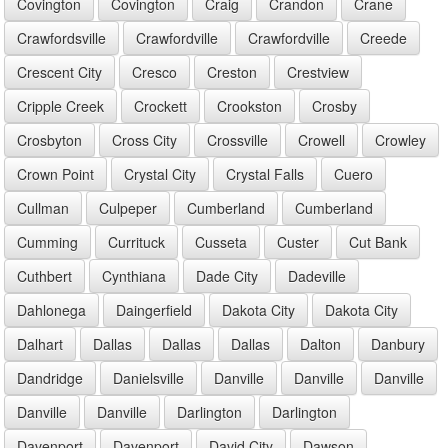
Covington
Covington
Craig
Crandon
Crane
Crawfordsville
Crawfordville
Crawfordville
Creede
Crescent City
Cresco
Creston
Crestview
Cripple Creek
Crockett
Crookston
Crosby
Crosbyton
Cross City
Crossville
Crowell
Crowley
Crown Point
Crystal City
Crystal Falls
Cuero
Cullman
Culpeper
Cumberland
Cumberland
Cumming
Currituck
Cusseta
Custer
Cut Bank
Cuthbert
Cynthiana
Dade City
Dadeville
Dahlonega
Daingerfield
Dakota City
Dakota City
Dalhart
Dallas
Dallas
Dallas
Dalton
Danbury
Dandridge
Danielsville
Danville
Danville
Danville
Danville
Danville
Darlington
Darlington
Davenport
Davenport
David City
Dawson