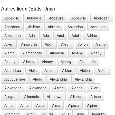
Autres lieux (Etats-Unis)
Abbeville
Abbeville
Abbeville
Abbeville
Aberdeen
Aberdeen
Abilene
Abilene
Abingdon
Accomac
Ackerman
Ada
Ada
Adel
Adel
Adrian
Aiken
Ainsworth
Aitkin
Akron
Akron
Alamo
Alamo
Alamogordo
Alamosa
Albany
Albany
Albany
Albany
Albany
Albany
Albemarle
Albert Lea
Albia
Albion
Albion
Albion
Albion
Albuquerque
Aledo
Alexandria
Alexandria
Alexandria
Alexandria
Alfred
Algona
Alice
Allegan
Allendale
Allentown
Alliance
Allison
Alma
Alma
Alma
Alma
Alpena
Alpine
Altamont
Alton
Alturas
Altus
Alva
Amarillo