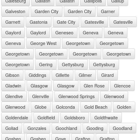
Galesburg
Gallatin
Gallatin
Gallipolis
Gallup
Galveston
Garden City
Garden City
Garner
Garnett
Gastonia
Gate City
Gatesville
Gatesville
Gaylord
Gaylord
Geneseo
Geneva
Geneva
Geneva
George West
Georgetown
Georgetown
Georgetown
Georgetown
Georgetown
Georgetown
Georgetown
Gering
Gettysburg
Gettysburg
Gibson
Giddings
Gillette
Gilmer
Girard
Gladwin
Glasgow
Glasgow
Glen Rose
Glencoe
Glendive
Glenville
Glenwood Springs
Glenwood
Glenwood
Globe
Golconda
Gold Beach
Golden
Goldendale
Goldfield
Goldsboro
Goldthwaite
Goliad
Gonzales
Goochland
Gooding
Goodland
Goshen
Goshen
Gove
Grafton
Grafton