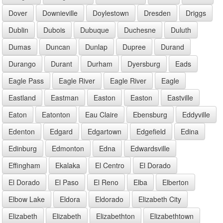
Dover
Downieville
Doylestown
Dresden
Driggs
Dublin
Dubois
Dubuque
Duchesne
Duluth
Dumas
Duncan
Dunlap
Dupree
Durand
Durango
Durant
Durham
Dyersburg
Eads
Eagle Pass
Eagle River
Eagle River
Eagle
Eastland
Eastman
Easton
Easton
Eastville
Eaton
Eatonton
Eau Claire
Ebensburg
Eddyville
Edenton
Edgard
Edgartown
Edgefield
Edina
Edinburg
Edmonton
Edna
Edwardsville
Effingham
Ekalaka
El Centro
El Dorado
El Dorado
El Paso
El Reno
Elba
Elberton
Elbow Lake
Eldora
Eldorado
Elizabeth City
Elizabeth
Elizabeth
Elizabethton
Elizabethtown