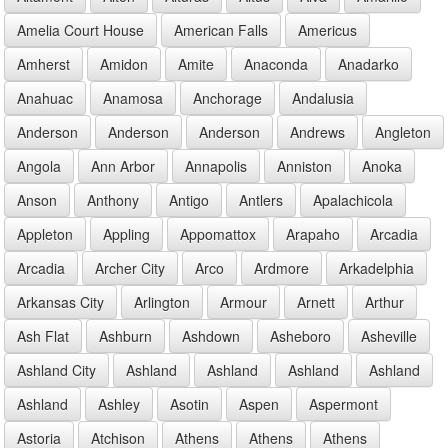
Amelia Court House
American Falls
Americus
Amherst
Amidon
Amite
Anaconda
Anadarko
Anahuac
Anamosa
Anchorage
Andalusia
Anderson
Anderson
Anderson
Andrews
Angleton
Angola
Ann Arbor
Annapolis
Anniston
Anoka
Anson
Anthony
Antigo
Antlers
Apalachicola
Appleton
Appling
Appomattox
Arapaho
Arcadia
Arcadia
Archer City
Arco
Ardmore
Arkadelphia
Arkansas City
Arlington
Armour
Arnett
Arthur
Ash Flat
Ashburn
Ashdown
Asheboro
Asheville
Ashland City
Ashland
Ashland
Ashland
Ashland
Ashland
Ashley
Asotin
Aspen
Aspermont
Astoria
Atchison
Athens
Athens
Athens