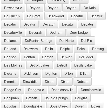
Dawsonville
Dayton
Dayton
Dayton
De Kalb
De Queen
De Smet
Deadwood
Decatur
Decatur
Decatur
Decatur
Decatur
Decatur
Decatur
Decaturville
Decorah
Dedham
Deer Lodge
Defiance
DeFuniak Springs
Del Norte
Del Rio
DeLand
Delaware
Delhi
Delphi
Delta
Deming
Denison
Denton
Denton
Denver
DeRidder
Des Moines
Detroit Lakes
Detroit
Devils Lake
Dickens
Dickinson
Dighton
Dillon
Dillon
Dimmitt
Dinwiddie
Dixon
Dixon
Dobson
Dodge City
Dodgeville
Donaldsonville
Donalsonville
Doniphan
Dothan
Double Springs
Douglas
Douglas
Douglasville
Dove Creek
Dover
Dover