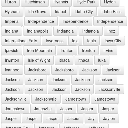
Huron
Hutchinson
Hyannis
Hyde Park
Hyden
Hysham
Ida Grove
Idabel
Idaho City
Idaho Falls
Imperial
Independence
Independence
Independence
Indiana
Indianapolis
Indianola
Indianola
Inez
International Falls
Inverness
Iola
Ionia
Iowa City
Ipswich
Iron Mountain
Ironton
Ironton
Irvine
Irwinton
Isle of Wight
Ithaca
Ithaca
Iuka
Ivanhoe
Jacksboro
Jacksboro
Jackson
Jackson
Jackson
Jackson
Jackson
Jackson
Jackson
Jackson
Jackson
Jackson
Jackson
Jacksonville
Jacksonville
Jacksonville
Jamestown
Jamestown
Jamestown
Janesville
Jasper
Jasper
Jasper
Jasper
Jasper
Jasper
Jasper
Jay
Jayton
Jefferson City
Jefferson
Jefferson
Jefferson