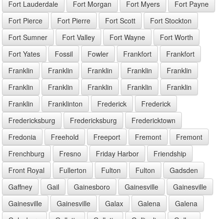
Fort Lauderdale
Fort Morgan
Fort Myers
Fort Payne
Fort Pierce
Fort Pierre
Fort Scott
Fort Stockton
Fort Sumner
Fort Valley
Fort Wayne
Fort Worth
Fort Yates
Fossil
Fowler
Frankfort
Frankfort
Franklin
Franklin
Franklin
Franklin
Franklin
Franklin
Franklin
Franklin
Franklin
Franklin
Franklin
Franklinton
Frederick
Frederick
Fredericksburg
Fredericksburg
Fredericktown
Fredonia
Freehold
Freeport
Fremont
Fremont
Frenchburg
Fresno
Friday Harbor
Friendship
Front Royal
Fullerton
Fulton
Fulton
Gadsden
Gaffney
Gail
Gainesboro
Gainesville
Gainesville
Gainesville
Gainesville
Galax
Galena
Galena