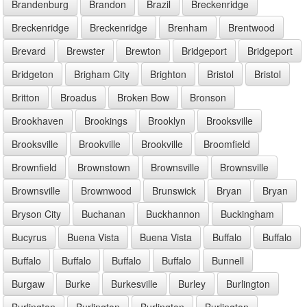
Brandenburg
Brandon
Brazil
Breckenridge
Breckenridge
Breckenridge
Brenham
Brentwood
Brevard
Brewster
Brewton
Bridgeport
Bridgeport
Bridgeton
Brigham City
Brighton
Bristol
Bristol
Britton
Broadus
Broken Bow
Bronson
Brookhaven
Brookings
Brooklyn
Brooksville
Brooksville
Brookville
Brookville
Broomfield
Brownfield
Brownstown
Brownsville
Brownsville
Brownsville
Brownwood
Brunswick
Bryan
Bryan
Bryson City
Buchanan
Buckhannon
Buckingham
Bucyrus
Buena Vista
Buena Vista
Buffalo
Buffalo
Buffalo
Buffalo
Buffalo
Buffalo
Bunnell
Burgaw
Burke
Burkesville
Burley
Burlington
Burlington
Burlington
Burlington
Burlington