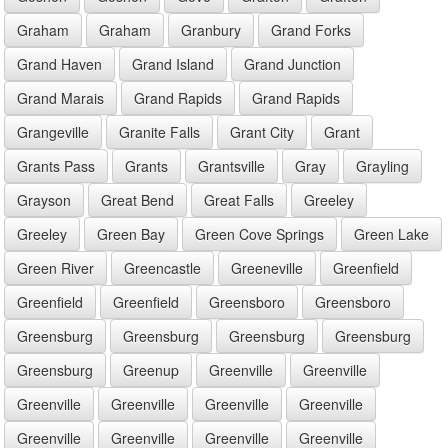
Graham
Graham
Granbury
Grand Forks
Grand Haven
Grand Island
Grand Junction
Grand Marais
Grand Rapids
Grand Rapids
Grangeville
Granite Falls
Grant City
Grant
Grants Pass
Grants
Grantsville
Gray
Grayling
Grayson
Great Bend
Great Falls
Greeley
Greeley
Green Bay
Green Cove Springs
Green Lake
Green River
Greencastle
Greeneville
Greenfield
Greenfield
Greenfield
Greensboro
Greensboro
Greensburg
Greensburg
Greensburg
Greensburg
Greensburg
Greenup
Greenville
Greenville
Greenville
Greenville
Greenville
Greenville
Greenville
Greenville
Greenville
Greenville