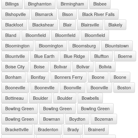
Billings
Binghamton
Birmingham
Bisbee
Bishopville
Bismarck
Bison
Black River Falls
Blackfoot
Blackshear
Blair
Blairsville
Blakely
Bland
Bloomfield
Bloomfield
Bloomfield
Bloomington
Bloomington
Bloomsburg
Blountstown
Blountville
Blue Earth
Blue Ridge
Bluffton
Boerne
Boise City
Boise
Bolivar
Bolivar
Bolivia
Bonham
Bonifay
Bonners Ferry
Boone
Boone
Booneville
Booneville
Boonville
Boonville
Boston
Bottineau
Boulder
Boulder
Bowbells
Bowling Green
Bowling Green
Bowling Green
Bowling Green
Bowman
Boydton
Bozeman
Brackettville
Bradenton
Brady
Brainerd