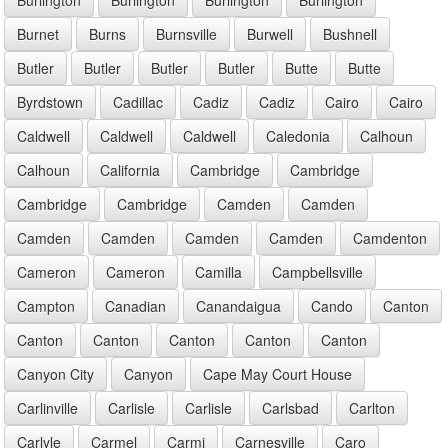
Burnet
Burns
Burnsville
Burwell
Bushnell
Butler
Butler
Butler
Butler
Butte
Butte
Byrdstown
Cadillac
Cadiz
Cadiz
Cairo
Cairo
Caldwell
Caldwell
Caldwell
Caledonia
Calhoun
Calhoun
California
Cambridge
Cambridge
Cambridge
Cambridge
Camden
Camden
Camden
Camden
Camden
Camden
Camdenton
Cameron
Cameron
Camilla
Campbellsville
Campton
Canadian
Canandaigua
Cando
Canton
Canton
Canton
Canton
Canton
Canton
Canyon City
Canyon
Cape May Court House
Carlinville
Carlisle
Carlisle
Carlsbad
Carlton
Carlyle
Carmel
Carmi
Carnesville
Caro