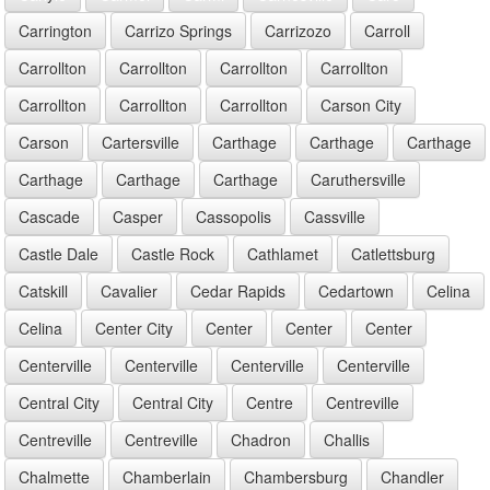
Carrington
Carrizo Springs
Carrizozo
Carroll
Carrollton
Carrollton
Carrollton
Carrollton
Carrollton
Carrollton
Carrollton
Carson City
Carson
Cartersville
Carthage
Carthage
Carthage
Carthage
Carthage
Carthage
Caruthersville
Cascade
Casper
Cassopolis
Cassville
Castle Dale
Castle Rock
Cathlamet
Catlettsburg
Catskill
Cavalier
Cedar Rapids
Cedartown
Celina
Celina
Center City
Center
Center
Center
Centerville
Centerville
Centerville
Centerville
Central City
Central City
Centre
Centreville
Centreville
Centreville
Chadron
Challis
Chalmette
Chamberlain
Chambersburg
Chandler