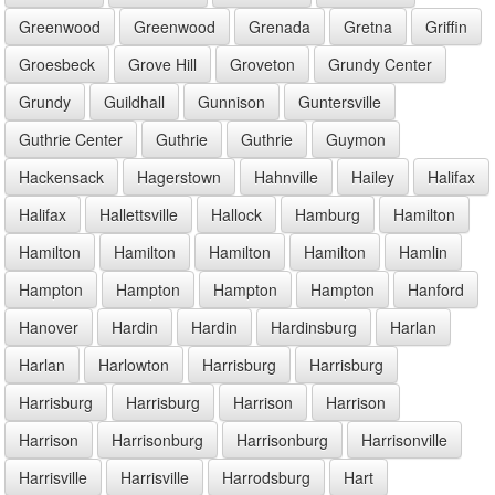
Greenwood
Greenwood
Grenada
Gretna
Griffin
Groesbeck
Grove Hill
Groveton
Grundy Center
Grundy
Guildhall
Gunnison
Guntersville
Guthrie Center
Guthrie
Guthrie
Guymon
Hackensack
Hagerstown
Hahnville
Hailey
Halifax
Halifax
Hallettsville
Hallock
Hamburg
Hamilton
Hamilton
Hamilton
Hamilton
Hamilton
Hamlin
Hampton
Hampton
Hampton
Hampton
Hanford
Hanover
Hardin
Hardin
Hardinsburg
Harlan
Harlan
Harlowton
Harrisburg
Harrisburg
Harrisburg
Harrisburg
Harrison
Harrison
Harrison
Harrisonburg
Harrisonburg
Harrisonville
Harrisville
Harrisville
Harrodsburg
Hart