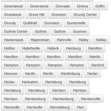
Greenwood
Greenwood
Grenada
Gretna
Griffin
Groesbeck
Grove Hill
Groveton
Grundy Center
Grundy
Guildhall
Gunnison
Guntersville
Guthrie Center
Guthrie
Guthrie
Guymon
Hackensack
Hagerstown
Hahnville
Hailey
Halifax
Halifax
Hallettsville
Hallock
Hamburg
Hamilton
Hamilton
Hamilton
Hamilton
Hamilton
Hamlin
Hampton
Hampton
Hampton
Hampton
Hanford
Hanover
Hardin
Hardin
Hardinsburg
Harlan
Harlan
Harlowton
Harrisburg
Harrisburg
Harrisburg
Harrisburg
Harrison
Harrison
Harrison
Harrisonburg
Harrisonburg
Harrisonville
Harrisville
Harrisville
Harrodsburg
Hart