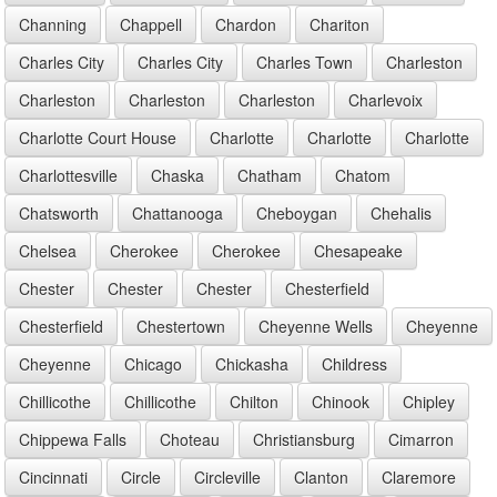
Channing
Chappell
Chardon
Chariton
Charles City
Charles City
Charles Town
Charleston
Charleston
Charleston
Charleston
Charlevoix
Charlotte Court House
Charlotte
Charlotte
Charlotte
Charlottesville
Chaska
Chatham
Chatom
Chatsworth
Chattanooga
Cheboygan
Chehalis
Chelsea
Cherokee
Cherokee
Chesapeake
Chester
Chester
Chester
Chesterfield
Chesterfield
Chestertown
Cheyenne Wells
Cheyenne
Cheyenne
Chicago
Chickasha
Childress
Chillicothe
Chillicothe
Chilton
Chinook
Chipley
Chippewa Falls
Choteau
Christiansburg
Cimarron
Cincinnati
Circle
Circleville
Clanton
Claremore