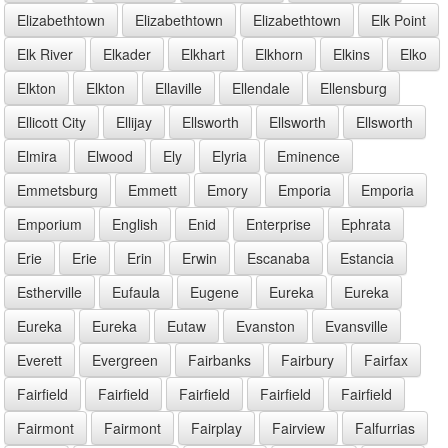
Elizabethtown
Elizabethtown
Elizabethtown
Elk Point
Elk River
Elkader
Elkhart
Elkhorn
Elkins
Elko
Elkton
Elkton
Ellaville
Ellendale
Ellensburg
Ellicott City
Ellijay
Ellsworth
Ellsworth
Ellsworth
Elmira
Elwood
Ely
Elyria
Eminence
Emmetsburg
Emmett
Emory
Emporia
Emporia
Emporium
English
Enid
Enterprise
Ephrata
Erie
Erie
Erin
Erwin
Escanaba
Estancia
Estherville
Eufaula
Eugene
Eureka
Eureka
Eureka
Eureka
Eutaw
Evanston
Evansville
Everett
Evergreen
Fairbanks
Fairbury
Fairfax
Fairfield
Fairfield
Fairfield
Fairfield
Fairfield
Fairmont
Fairmont
Fairplay
Fairview
Falfurrias