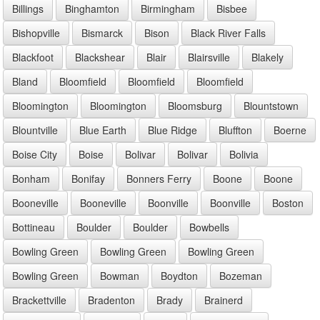
Billings
Binghamton
Birmingham
Bisbee
Bishopville
Bismarck
Bison
Black River Falls
Blackfoot
Blackshear
Blair
Blairsville
Blakely
Bland
Bloomfield
Bloomfield
Bloomfield
Bloomington
Bloomington
Bloomsburg
Blountstown
Blountville
Blue Earth
Blue Ridge
Bluffton
Boerne
Boise City
Boise
Bolivar
Bolivar
Bolivia
Bonham
Bonifay
Bonners Ferry
Boone
Boone
Booneville
Booneville
Boonville
Boonville
Boston
Bottineau
Boulder
Boulder
Bowbells
Bowling Green
Bowling Green
Bowling Green
Bowling Green
Bowman
Boydton
Bozeman
Brackettville
Bradenton
Brady
Brainerd