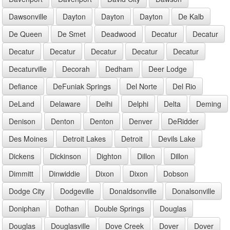
Dawsonville
Dayton
Dayton
Dayton
De Kalb
De Queen
De Smet
Deadwood
Decatur
Decatur
Decatur
Decatur
Decatur
Decatur
Decatur
Decaturville
Decorah
Dedham
Deer Lodge
Defiance
DeFuniak Springs
Del Norte
Del Rio
DeLand
Delaware
Delhi
Delphi
Delta
Deming
Denison
Denton
Denton
Denver
DeRidder
Des Moines
Detroit Lakes
Detroit
Devils Lake
Dickens
Dickinson
Dighton
Dillon
Dillon
Dimmitt
Dinwiddie
Dixon
Dixon
Dobson
Dodge City
Dodgeville
Donaldsonville
Donalsonville
Doniphan
Dothan
Double Springs
Douglas
Douglas
Douglasville
Dove Creek
Dover
Dover