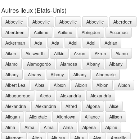
Autres lieux (Etats-Unis)
Abbeville
Abbeville
Abbeville
Abbeville
Aberdeen
Aberdeen
Abilene
Abilene
Abingdon
Accomac
Ackerman
Ada
Ada
Adel
Adel
Adrian
Aiken
Ainsworth
Aitkin
Akron
Akron
Alamo
Alamo
Alamogordo
Alamosa
Albany
Albany
Albany
Albany
Albany
Albany
Albemarle
Albert Lea
Albia
Albion
Albion
Albion
Albion
Albuquerque
Aledo
Alexandria
Alexandria
Alexandria
Alexandria
Alfred
Algona
Alice
Allegan
Allendale
Allentown
Alliance
Allison
Alma
Alma
Alma
Alma
Alpena
Alpine
Altamont
Alton
Alturas
Altus
Alva
Amarillo