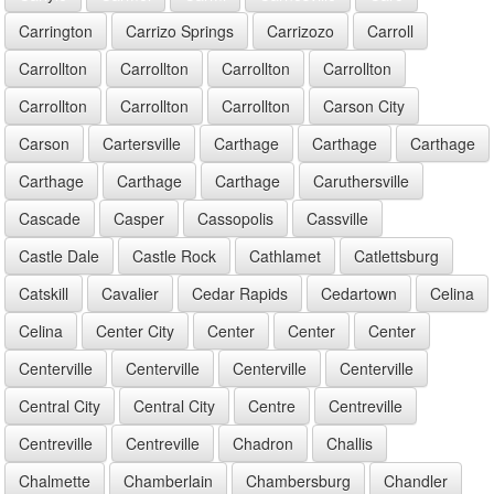
Carrington
Carrizo Springs
Carrizozo
Carroll
Carrollton
Carrollton
Carrollton
Carrollton
Carrollton
Carrollton
Carrollton
Carson City
Carson
Cartersville
Carthage
Carthage
Carthage
Carthage
Carthage
Carthage
Caruthersville
Cascade
Casper
Cassopolis
Cassville
Castle Dale
Castle Rock
Cathlamet
Catlettsburg
Catskill
Cavalier
Cedar Rapids
Cedartown
Celina
Celina
Center City
Center
Center
Center
Centerville
Centerville
Centerville
Centerville
Central City
Central City
Centre
Centreville
Centreville
Centreville
Chadron
Challis
Chalmette
Chamberlain
Chambersburg
Chandler