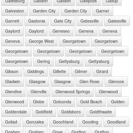
Galesburg
Gallatin
Gallatin
Gallipolis
Gallup
Galveston
Garden City
Garden City
Garner
Garnett
Gastonia
Gate City
Gatesville
Gatesville
Gaylord
Gaylord
Geneseo
Geneva
Geneva
Geneva
George West
Georgetown
Georgetown
Georgetown
Georgetown
Georgetown
Georgetown
Georgetown
Gering
Gettysburg
Gettysburg
Gibson
Giddings
Gillette
Gilmer
Girard
Gladwin
Glasgow
Glasgow
Glen Rose
Glencoe
Glendive
Glenville
Glenwood Springs
Glenwood
Glenwood
Globe
Golconda
Gold Beach
Golden
Goldendale
Goldfield
Goldsboro
Goldthwaite
Goliad
Gonzales
Goochland
Gooding
Goodland
Goshen
Goshen
Gove
Grafton
Grafton