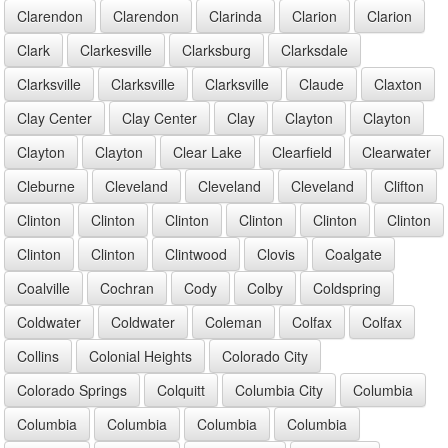
Clarendon
Clarendon
Clarinda
Clarion
Clarion
Clark
Clarkesville
Clarksburg
Clarksdale
Clarksville
Clarksville
Clarksville
Claude
Claxton
Clay Center
Clay Center
Clay
Clayton
Clayton
Clayton
Clayton
Clear Lake
Clearfield
Clearwater
Cleburne
Cleveland
Cleveland
Cleveland
Clifton
Clinton
Clinton
Clinton
Clinton
Clinton
Clinton
Clinton
Clinton
Clintwood
Clovis
Coalgate
Coalville
Cochran
Cody
Colby
Coldspring
Coldwater
Coldwater
Coleman
Colfax
Colfax
Collins
Colonial Heights
Colorado City
Colorado Springs
Colquitt
Columbia City
Columbia
Columbia
Columbia
Columbia
Columbia