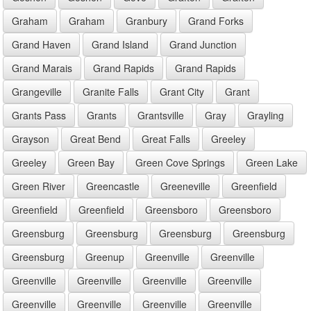
Graham
Graham
Granbury
Grand Forks
Grand Haven
Grand Island
Grand Junction
Grand Marais
Grand Rapids
Grand Rapids
Grangeville
Granite Falls
Grant City
Grant
Grants Pass
Grants
Grantsville
Gray
Grayling
Grayson
Great Bend
Great Falls
Greeley
Greeley
Green Bay
Green Cove Springs
Green Lake
Green River
Greencastle
Greeneville
Greenfield
Greenfield
Greenfield
Greensboro
Greensboro
Greensburg
Greensburg
Greensburg
Greensburg
Greensburg
Greenup
Greenville
Greenville
Greenville
Greenville
Greenville
Greenville
Greenville
Greenville
Greenville
Greenville