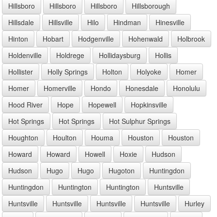
Hillsboro
Hillsboro
Hillsboro
Hillsborough
Hillsdale
Hillsville
Hilo
Hindman
Hinesville
Hinton
Hobart
Hodgenville
Hohenwald
Holbrook
Holdenville
Holdrege
Hollidaysburg
Hollis
Hollister
Holly Springs
Holton
Holyoke
Homer
Homer
Homerville
Hondo
Honesdale
Honolulu
Hood River
Hope
Hopewell
Hopkinsville
Hot Springs
Hot Springs
Hot Sulphur Springs
Houghton
Houlton
Houma
Houston
Houston
Howard
Howard
Howell
Hoxie
Hudson
Hudson
Hugo
Hugo
Hugoton
Huntingdon
Huntingdon
Huntington
Huntington
Huntsville
Huntsville
Huntsville
Huntsville
Huntsville
Hurley