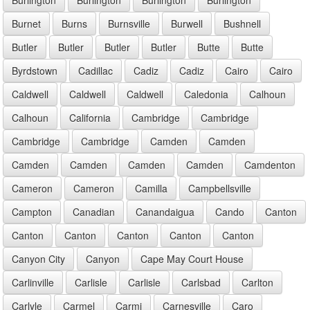
Burnet
Burns
Burnsville
Burwell
Bushnell
Butler
Butler
Butler
Butler
Butte
Butte
Byrdstown
Cadillac
Cadiz
Cadiz
Cairo
Cairo
Caldwell
Caldwell
Caldwell
Caledonia
Calhoun
Calhoun
California
Cambridge
Cambridge
Cambridge
Cambridge
Camden
Camden
Camden
Camden
Camden
Camden
Camdenton
Cameron
Cameron
Camilla
Campbellsville
Campton
Canadian
Canandaigua
Cando
Canton
Canton
Canton
Canton
Canton
Canton
Canyon City
Canyon
Cape May Court House
Carlinville
Carlisle
Carlisle
Carlsbad
Carlton
Carlyle
Carmel
Carmi
Carnesville
Caro