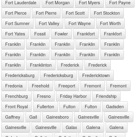
Fort Lauderdale
Fort Morgan
Fort Myers
Fort Payne
Fort Pierce
Fort Pierre
Fort Scott
Fort Stockton
Fort Sumner
Fort Valley
Fort Wayne
Fort Worth
Fort Yates
Fossil
Fowler
Frankfort
Frankfort
Franklin
Franklin
Franklin
Franklin
Franklin
Franklin
Franklin
Franklin
Franklin
Franklin
Franklin
Franklinton
Frederick
Frederick
Fredericksburg
Fredericksburg
Fredericktown
Fredonia
Freehold
Freeport
Fremont
Fremont
Frenchburg
Fresno
Friday Harbor
Friendship
Front Royal
Fullerton
Fulton
Fulton
Gadsden
Gaffney
Gail
Gainesboro
Gainesville
Gainesville
Gainesville
Gainesville
Galax
Galena
Galena