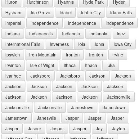
Huron
Hutchinson
Hyannis
Hyde Park
Hyden
Hysham
Ida Grove
Idabel
Idaho City
Idaho Falls
Imperial
Independence
Independence
Independence
Indiana
Indianapolis
Indianola
Indianola
Inez
International Falls
Inverness
Iola
Ionia
Iowa City
Ipswich
Iron Mountain
Ironton
Ironton
Irvine
Irwinton
Isle of Wight
Ithaca
Ithaca
Iuka
Ivanhoe
Jacksboro
Jacksboro
Jackson
Jackson
Jackson
Jackson
Jackson
Jackson
Jackson
Jackson
Jackson
Jackson
Jackson
Jacksonville
Jacksonville
Jacksonville
Jamestown
Jamestown
Jamestown
Janesville
Jasper
Jasper
Jasper
Jasper
Jasper
Jasper
Jasper
Jay
Jayton
Jefferson City
Jefferson
Jefferson
Jefferson