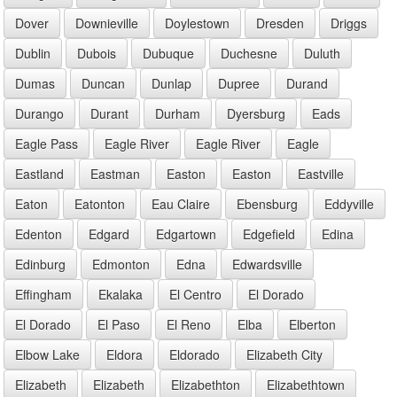
Dover
Downieville
Doylestown
Dresden
Driggs
Dublin
Dubois
Dubuque
Duchesne
Duluth
Dumas
Duncan
Dunlap
Dupree
Durand
Durango
Durant
Durham
Dyersburg
Eads
Eagle Pass
Eagle River
Eagle River
Eagle
Eastland
Eastman
Easton
Easton
Eastville
Eaton
Eatonton
Eau Claire
Ebensburg
Eddyville
Edenton
Edgard
Edgartown
Edgefield
Edina
Edinburg
Edmonton
Edna
Edwardsville
Effingham
Ekalaka
El Centro
El Dorado
El Dorado
El Paso
El Reno
Elba
Elberton
Elbow Lake
Eldora
Eldorado
Elizabeth City
Elizabeth
Elizabeth
Elizabethton
Elizabethtown