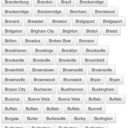
Brandenburg
Brandon
Brazil
Breckenridge
Breckenridge
Breckenridge
Brenham
Brentwood
Brevard
Brewster
Brewton
Bridgeport
Bridgeport
Bridgeton
Brigham City
Brighton
Bristol
Bristol
Britton
Broadus
Broken Bow
Bronson
Brookhaven
Brookings
Brooklyn
Brooksville
Brooksville
Brookville
Brookville
Broomfield
Brownfield
Brownstown
Brownsville
Brownsville
Brownsville
Brownwood
Brunswick
Bryan
Bryan
Bryson City
Buchanan
Buckhannon
Buckingham
Bucyrus
Buena Vista
Buena Vista
Buffalo
Buffalo
Buffalo
Buffalo
Buffalo
Buffalo
Bunnell
Burgaw
Burke
Burkesville
Burley
Burlington
Burlington
Burlington
Burlington
Burlington