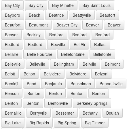
Bay City
Bay City
Bay Minette
Bay Saint Louis
Bayboro
Beach
Beatrice
Beattyville
Beaufort
Beaufort
Beaumont
Beaver City
Beaver
Beaver
Beaver
Beckley
Bedford
Bedford
Bedford
Bedford
Bedford
Beeville
Bel Air
Belfast
Bellaire
Belle Fourche
Bellefontaine
Bellefonte
Belleville
Belleville
Bellingham
Bellville
Belmont
Beloit
Belton
Belvidere
Belvidere
Belzoni
Bemidji
Bend
Benjamin
Benkelman
Bennettsville
Benson
Benton
Benton
Benton
Benton
Benton
Benton
Bentonville
Berkeley Springs
Bernalillo
Berryville
Bessemer
Bethany
Beulah
Big Lake
Big Rapids
Big Spring
Big Timber