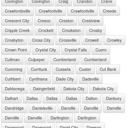
Covington
Covington
Craig
Crandon
Crane
Crawfordsville
Crawfordville
Crawfordville
Creede
Crescent City
Cresco
Creston
Crestview
Cripple Creek
Crockett
Crookston
Crosby
Crosbyton
Cross City
Crossville
Crowell
Crowley
Crown Point
Crystal City
Crystal Falls
Cuero
Cullman
Culpeper
Cumberland
Cumberland
Cumming
Currituck
Cusseta
Custer
Cut Bank
Cuthbert
Cynthiana
Dade City
Dadeville
Dahlonega
Daingerfield
Dakota City
Dakota City
Dalhart
Dallas
Dallas
Dallas
Dalton
Danbury
Dandridge
Danielsville
Danville
Danville
Danville
Danville
Danville
Darlington
Darlington
Davenport
Davenport
David City
Dawson