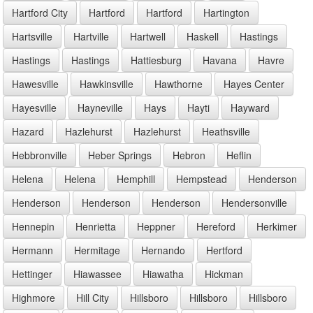
Hartford City
Hartford
Hartford
Hartington
Hartsville
Hartville
Hartwell
Haskell
Hastings
Hastings
Hastings
Hattiesburg
Havana
Havre
Hawesville
Hawkinsville
Hawthorne
Hayes Center
Hayesville
Hayneville
Hays
Hayti
Hayward
Hazard
Hazlehurst
Hazlehurst
Heathsville
Hebbronville
Heber Springs
Hebron
Heflin
Helena
Helena
Hemphill
Hempstead
Henderson
Henderson
Henderson
Henderson
Hendersonville
Hennepin
Henrietta
Heppner
Hereford
Herkimer
Hermann
Hermitage
Hernando
Hertford
Hettinger
Hiawassee
Hiawatha
Hickman
Highmore
Hill City
Hillsboro
Hillsboro
Hillsboro