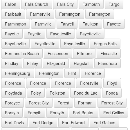
Fallon
Falls Church
Falls City
Falmouth
Fargo
Faribault
Farmerville
Farmington
Farmington
Farmington
Farmville
Farwell
Faulkton
Fayette
Fayette
Fayette
Fayetteville
Fayetteville
Fayetteville
Fayetteville
Fayetteville
Fergus Falls
Fernandina Beach
Fessenden
Fillmore
Fincastle
Findlay
Finley
Fitzgerald
Flagstaff
Flandreau
Flemingsburg
Flemington
Flint
Florence
Florence
Florence
Florence
Floresville
Floyd
Floydada
Foley
Folkston
Fond du Lac
Fonda
Fordyce
Forest City
Forest
Forman
Forrest City
Forsyth
Forsyth
Forsyth
Fort Benton
Fort Collins
Fort Davis
Fort Dodge
Fort Edward
Fort Gaines