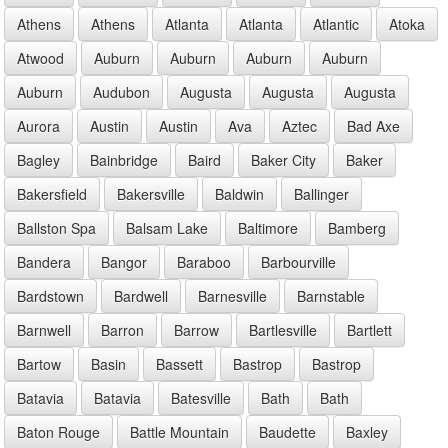
Athens
Athens
Atlanta
Atlanta
Atlantic
Atoka
Atwood
Auburn
Auburn
Auburn
Auburn
Auburn
Audubon
Augusta
Augusta
Augusta
Aurora
Austin
Austin
Ava
Aztec
Bad Axe
Bagley
Bainbridge
Baird
Baker City
Baker
Bakersfield
Bakersville
Baldwin
Ballinger
Ballston Spa
Balsam Lake
Baltimore
Bamberg
Bandera
Bangor
Baraboo
Barbourville
Bardstown
Bardwell
Barnesville
Barnstable
Barnwell
Barron
Barrow
Bartlesville
Bartlett
Bartow
Basin
Bassett
Bastrop
Bastrop
Batavia
Batavia
Batesville
Bath
Bath
Baton Rouge
Battle Mountain
Baudette
Baxley