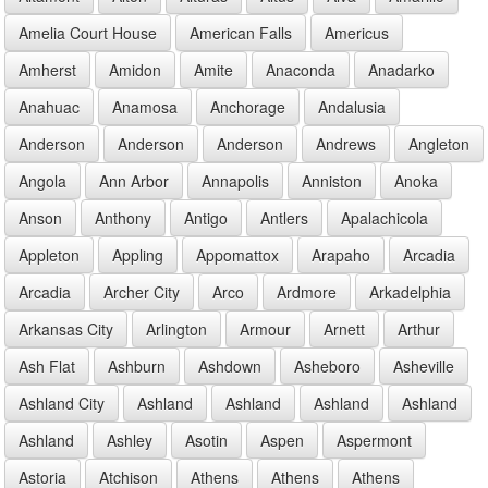
Amelia Court House
American Falls
Americus
Amherst
Amidon
Amite
Anaconda
Anadarko
Anahuac
Anamosa
Anchorage
Andalusia
Anderson
Anderson
Anderson
Andrews
Angleton
Angola
Ann Arbor
Annapolis
Anniston
Anoka
Anson
Anthony
Antigo
Antlers
Apalachicola
Appleton
Appling
Appomattox
Arapaho
Arcadia
Arcadia
Archer City
Arco
Ardmore
Arkadelphia
Arkansas City
Arlington
Armour
Arnett
Arthur
Ash Flat
Ashburn
Ashdown
Asheboro
Asheville
Ashland City
Ashland
Ashland
Ashland
Ashland
Ashland
Ashley
Asotin
Aspen
Aspermont
Astoria
Atchison
Athens
Athens
Athens