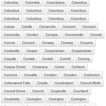
Columbia
Columbia
Columbiana
Columbus
Columbus
Columbus
Columbus
Columbus
Columbus
Columbus
Columbus
Columbus
Colusa
Colville
Comanche
Concord
Concord
Concordia
Condon
Conejos
Connersville
Conrad
Conroe
Convent
Conway
Conway
Conyers
Cookeville
Cooper
Cooperstown
Cooperstown
Coquille
Cordele
Cordell
Corinth
Corning
Corpus Christi
Corsicana
Cortez
Cortland
Corunna
Corvallis
Corydon
Corydon
Coshocton
Cottonwood Falls
Cotulla
Coudersport
Council Bluffs
Council Grove
Council
Coupeville
Courtland
Coushatta
Covington
Covington
Covington