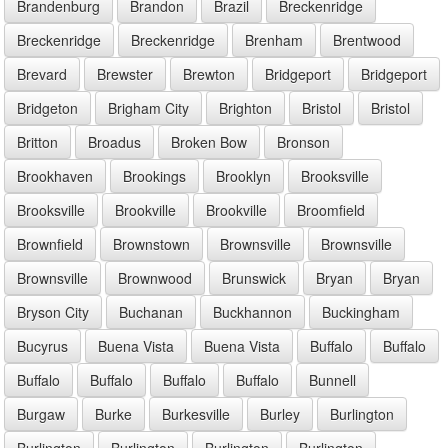
Brandenburg
Brandon
Brazil
Breckenridge
Breckenridge
Breckenridge
Brenham
Brentwood
Brevard
Brewster
Brewton
Bridgeport
Bridgeport
Bridgeton
Brigham City
Brighton
Bristol
Bristol
Britton
Broadus
Broken Bow
Bronson
Brookhaven
Brookings
Brooklyn
Brooksville
Brooksville
Brookville
Brookville
Broomfield
Brownfield
Brownstown
Brownsville
Brownsville
Brownsville
Brownwood
Brunswick
Bryan
Bryan
Bryson City
Buchanan
Buckhannon
Buckingham
Bucyrus
Buena Vista
Buena Vista
Buffalo
Buffalo
Buffalo
Buffalo
Buffalo
Buffalo
Bunnell
Burgaw
Burke
Burkesville
Burley
Burlington
Burlington
Burlington
Burlington
Burlington