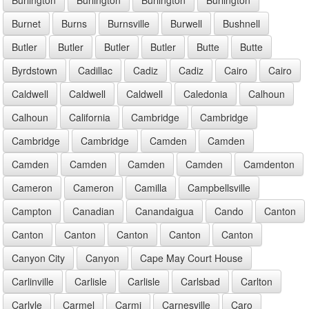
Burnet
Burns
Burnsville
Burwell
Bushnell
Butler
Butler
Butler
Butler
Butte
Butte
Byrdstown
Cadillac
Cadiz
Cadiz
Cairo
Cairo
Caldwell
Caldwell
Caldwell
Caledonia
Calhoun
Calhoun
California
Cambridge
Cambridge
Cambridge
Cambridge
Camden
Camden
Camden
Camden
Camden
Camden
Camdenton
Cameron
Cameron
Camilla
Campbellsville
Campton
Canadian
Canandaigua
Cando
Canton
Canton
Canton
Canton
Canton
Canton
Canyon City
Canyon
Cape May Court House
Carlinville
Carlisle
Carlisle
Carlsbad
Carlton
Carlyle
Carmel
Carmi
Carnesville
Caro