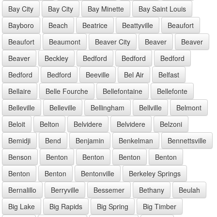
Bay City
Bay City
Bay Minette
Bay Saint Louis
Bayboro
Beach
Beatrice
Beattyville
Beaufort
Beaufort
Beaumont
Beaver City
Beaver
Beaver
Beaver
Beckley
Bedford
Bedford
Bedford
Bedford
Bedford
Beeville
Bel Air
Belfast
Bellaire
Belle Fourche
Bellefontaine
Bellefonte
Belleville
Belleville
Bellingham
Bellville
Belmont
Beloit
Belton
Belvidere
Belvidere
Belzoni
Bemidji
Bend
Benjamin
Benkelman
Bennettsville
Benson
Benton
Benton
Benton
Benton
Benton
Benton
Bentonville
Berkeley Springs
Bernalillo
Berryville
Bessemer
Bethany
Beulah
Big Lake
Big Rapids
Big Spring
Big Timber