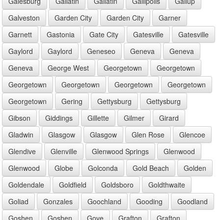
Galesburg
Gallatin
Gallatin
Gallipolis
Gallup
Galveston
Garden City
Garden City
Garner
Garnett
Gastonia
Gate City
Gatesville
Gatesville
Gaylord
Gaylord
Geneseo
Geneva
Geneva
Geneva
George West
Georgetown
Georgetown
Georgetown
Georgetown
Georgetown
Georgetown
Georgetown
Gering
Gettysburg
Gettysburg
Gibson
Giddings
Gillette
Gilmer
Girard
Gladwin
Glasgow
Glasgow
Glen Rose
Glencoe
Glendive
Glenville
Glenwood Springs
Glenwood
Glenwood
Globe
Golconda
Gold Beach
Golden
Goldendale
Goldfield
Goldsboro
Goldthwaite
Goliad
Gonzales
Goochland
Gooding
Goodland
Goshen
Goshen
Gove
Grafton
Grafton