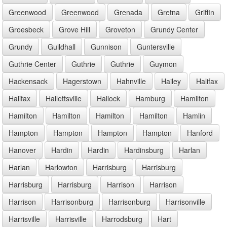
Greenwood
Greenwood
Grenada
Gretna
Griffin
Groesbeck
Grove Hill
Groveton
Grundy Center
Grundy
Guildhall
Gunnison
Guntersville
Guthrie Center
Guthrie
Guthrie
Guymon
Hackensack
Hagerstown
Hahnville
Hailey
Halifax
Halifax
Hallettsville
Hallock
Hamburg
Hamilton
Hamilton
Hamilton
Hamilton
Hamilton
Hamlin
Hampton
Hampton
Hampton
Hampton
Hanford
Hanover
Hardin
Hardin
Hardinsburg
Harlan
Harlan
Harlowton
Harrisburg
Harrisburg
Harrisburg
Harrisburg
Harrison
Harrison
Harrison
Harrisonburg
Harrisonburg
Harrisonville
Harrisville
Harrisville
Harrodsburg
Hart