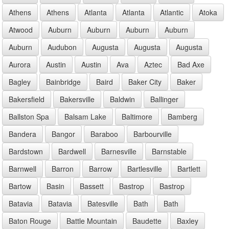
Athens
Athens
Atlanta
Atlanta
Atlantic
Atoka
Atwood
Auburn
Auburn
Auburn
Auburn
Auburn
Audubon
Augusta
Augusta
Augusta
Aurora
Austin
Austin
Ava
Aztec
Bad Axe
Bagley
Bainbridge
Baird
Baker City
Baker
Bakersfield
Bakersville
Baldwin
Ballinger
Ballston Spa
Balsam Lake
Baltimore
Bamberg
Bandera
Bangor
Baraboo
Barbourville
Bardstown
Bardwell
Barnesville
Barnstable
Barnwell
Barron
Barrow
Bartlesville
Bartlett
Bartow
Basin
Bassett
Bastrop
Bastrop
Batavia
Batavia
Batesville
Bath
Bath
Baton Rouge
Battle Mountain
Baudette
Baxley