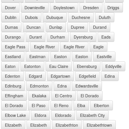
Dover
Downieville
Doylestown
Dresden
Driggs
Dublin
Dubois
Dubuque
Duchesne
Duluth
Dumas
Duncan
Dunlap
Dupree
Durand
Durango
Durant
Durham
Dyersburg
Eads
Eagle Pass
Eagle River
Eagle River
Eagle
Eastland
Eastman
Easton
Easton
Eastville
Eaton
Eatonton
Eau Claire
Ebensburg
Eddyville
Edenton
Edgard
Edgartown
Edgefield
Edina
Edinburg
Edmonton
Edna
Edwardsville
Effingham
Ekalaka
El Centro
El Dorado
El Dorado
El Paso
El Reno
Elba
Elberton
Elbow Lake
Eldora
Eldorado
Elizabeth City
Elizabeth
Elizabeth
Elizabethton
Elizabethtown