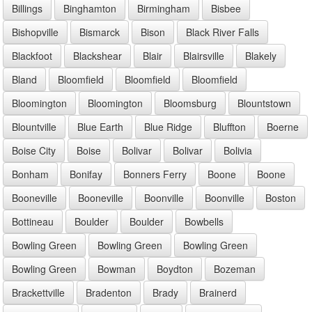
Billings
Binghamton
Birmingham
Bisbee
Bishopville
Bismarck
Bison
Black River Falls
Blackfoot
Blackshear
Blair
Blairsville
Blakely
Bland
Bloomfield
Bloomfield
Bloomfield
Bloomington
Bloomington
Bloomsburg
Blountstown
Blountville
Blue Earth
Blue Ridge
Bluffton
Boerne
Boise City
Boise
Bolivar
Bolivar
Bolivia
Bonham
Bonifay
Bonners Ferry
Boone
Boone
Booneville
Booneville
Boonville
Boonville
Boston
Bottineau
Boulder
Boulder
Bowbells
Bowling Green
Bowling Green
Bowling Green
Bowling Green
Bowman
Boydton
Bozeman
Brackettville
Bradenton
Brady
Brainerd