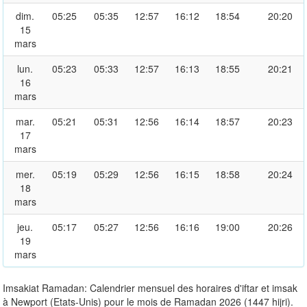
dim.
05:25
05:35
12:57
16:12
18:54
20:20
15
mars
lun.
05:23
05:33
12:57
16:13
18:55
20:21
16
mars
mar.
05:21
05:31
12:56
16:14
18:57
20:23
17
mars
mer.
05:19
05:29
12:56
16:15
18:58
20:24
18
mars
jeu.
05:17
05:27
12:56
16:16
19:00
20:26
19
mars
Imsakiat Ramadan: Calendrier mensuel des horaires d'iftar et imsak
à Newport (Etats-Unis) pour le mois de Ramadan 2026 (1447 hijri).