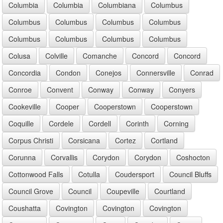
Columbia
Columbia
Columbiana
Columbus
Columbus
Columbus
Columbus
Columbus
Columbus
Columbus
Columbus
Columbus
Colusa
Colville
Comanche
Concord
Concord
Concordia
Condon
Conejos
Connersville
Conrad
Conroe
Convent
Conway
Conway
Conyers
Cookeville
Cooper
Cooperstown
Cooperstown
Coquille
Cordele
Cordell
Corinth
Corning
Corpus Christi
Corsicana
Cortez
Cortland
Corunna
Corvallis
Corydon
Corydon
Coshocton
Cottonwood Falls
Cotulla
Coudersport
Council Bluffs
Council Grove
Council
Coupeville
Courtland
Coushatta
Covington
Covington
Covington