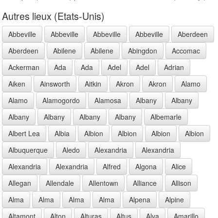
Autres lieux (Etats-Unis)
Abbeville
Abbeville
Abbeville
Abbeville
Aberdeen
Aberdeen
Abilene
Abilene
Abingdon
Accomac
Ackerman
Ada
Ada
Adel
Adel
Adrian
Aiken
Ainsworth
Aitkin
Akron
Akron
Alamo
Alamo
Alamogordo
Alamosa
Albany
Albany
Albany
Albany
Albany
Albany
Albemarle
Albert Lea
Albia
Albion
Albion
Albion
Albion
Albuquerque
Aledo
Alexandria
Alexandria
Alexandria
Alexandria
Alfred
Algona
Alice
Allegan
Allendale
Allentown
Alliance
Allison
Alma
Alma
Alma
Alma
Alpena
Alpine
Altamont
Alton
Alturas
Altus
Alva
Amarillo