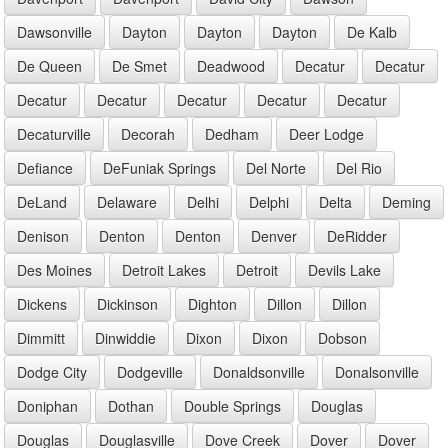
Dawsonville
Dayton
Dayton
Dayton
De Kalb
De Queen
De Smet
Deadwood
Decatur
Decatur
Decatur
Decatur
Decatur
Decatur
Decatur
Decaturville
Decorah
Dedham
Deer Lodge
Defiance
DeFuniak Springs
Del Norte
Del Rio
DeLand
Delaware
Delhi
Delphi
Delta
Deming
Denison
Denton
Denton
Denver
DeRidder
Des Moines
Detroit Lakes
Detroit
Devils Lake
Dickens
Dickinson
Dighton
Dillon
Dillon
Dimmitt
Dinwiddie
Dixon
Dixon
Dobson
Dodge City
Dodgeville
Donaldsonville
Donalsonville
Doniphan
Dothan
Double Springs
Douglas
Douglas
Douglasville
Dove Creek
Dover
Dover