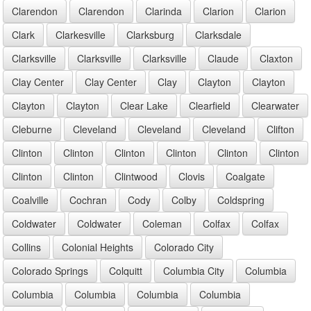
Clarendon
Clarendon
Clarinda
Clarion
Clarion
Clark
Clarkesville
Clarksburg
Clarksdale
Clarksville
Clarksville
Clarksville
Claude
Claxton
Clay Center
Clay Center
Clay
Clayton
Clayton
Clayton
Clayton
Clear Lake
Clearfield
Clearwater
Cleburne
Cleveland
Cleveland
Cleveland
Clifton
Clinton
Clinton
Clinton
Clinton
Clinton
Clinton
Clinton
Clinton
Clintwood
Clovis
Coalgate
Coalville
Cochran
Cody
Colby
Coldspring
Coldwater
Coldwater
Coleman
Colfax
Colfax
Collins
Colonial Heights
Colorado City
Colorado Springs
Colquitt
Columbia City
Columbia
Columbia
Columbia
Columbia
Columbia