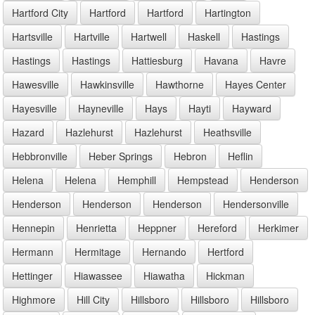
Hartford City
Hartford
Hartford
Hartington
Hartsville
Hartville
Hartwell
Haskell
Hastings
Hastings
Hastings
Hattiesburg
Havana
Havre
Hawesville
Hawkinsville
Hawthorne
Hayes Center
Hayesville
Hayneville
Hays
Hayti
Hayward
Hazard
Hazlehurst
Hazlehurst
Heathsville
Hebbronville
Heber Springs
Hebron
Heflin
Helena
Helena
Hemphill
Hempstead
Henderson
Henderson
Henderson
Henderson
Hendersonville
Hennepin
Henrietta
Heppner
Hereford
Herkimer
Hermann
Hermitage
Hernando
Hertford
Hettinger
Hiawassee
Hiawatha
Hickman
Highmore
Hill City
Hillsboro
Hillsboro
Hillsboro