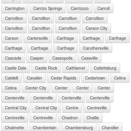
Carrington
Carrizo Springs
Carrizozo
Carroll
Carrollton
Carrollton
Carrollton
Carrollton
Carrollton
Carrollton
Carrollton
Carson City
Carson
Cartersville
Carthage
Carthage
Carthage
Carthage
Carthage
Carthage
Caruthersville
Cascade
Casper
Cassopolis
Cassville
Castle Dale
Castle Rock
Cathlamet
Catlettsburg
Catskill
Cavalier
Cedar Rapids
Cedartown
Celina
Celina
Center City
Center
Center
Center
Centerville
Centerville
Centerville
Centerville
Central City
Central City
Centre
Centreville
Centreville
Centreville
Chadron
Challis
Chalmette
Chamberlain
Chambersburg
Chandler