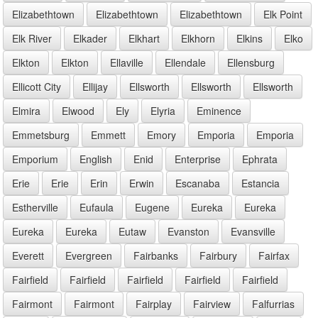
Elizabethtown
Elizabethtown
Elizabethtown
Elk Point
Elk River
Elkader
Elkhart
Elkhorn
Elkins
Elko
Elkton
Elkton
Ellaville
Ellendale
Ellensburg
Ellicott City
Ellijay
Ellsworth
Ellsworth
Ellsworth
Elmira
Elwood
Ely
Elyria
Eminence
Emmetsburg
Emmett
Emory
Emporia
Emporia
Emporium
English
Enid
Enterprise
Ephrata
Erie
Erie
Erin
Erwin
Escanaba
Estancia
Estherville
Eufaula
Eugene
Eureka
Eureka
Eureka
Eureka
Eutaw
Evanston
Evansville
Everett
Evergreen
Fairbanks
Fairbury
Fairfax
Fairfield
Fairfield
Fairfield
Fairfield
Fairfield
Fairmont
Fairmont
Fairplay
Fairview
Falfurrias