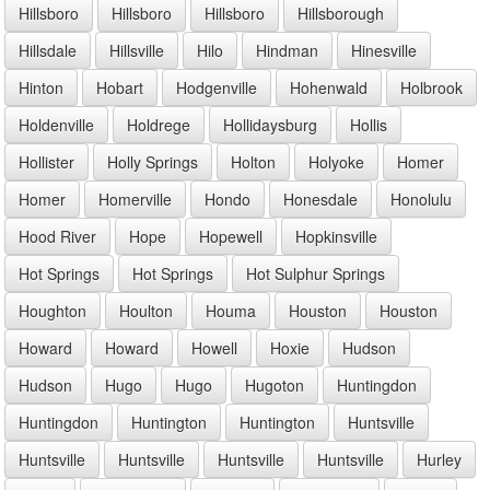
Hillsboro
Hillsboro
Hillsboro
Hillsborough
Hillsdale
Hillsville
Hilo
Hindman
Hinesville
Hinton
Hobart
Hodgenville
Hohenwald
Holbrook
Holdenville
Holdrege
Hollidaysburg
Hollis
Hollister
Holly Springs
Holton
Holyoke
Homer
Homer
Homerville
Hondo
Honesdale
Honolulu
Hood River
Hope
Hopewell
Hopkinsville
Hot Springs
Hot Springs
Hot Sulphur Springs
Houghton
Houlton
Houma
Houston
Houston
Howard
Howard
Howell
Hoxie
Hudson
Hudson
Hugo
Hugo
Hugoton
Huntingdon
Huntingdon
Huntington
Huntington
Huntsville
Huntsville
Huntsville
Huntsville
Huntsville
Hurley