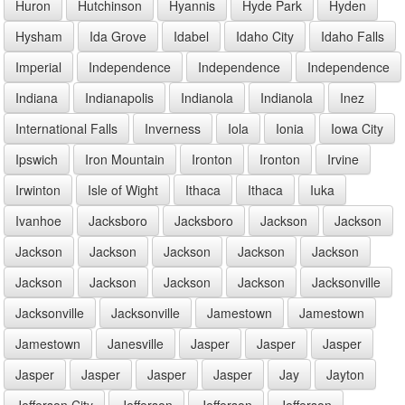
Huron
Hutchinson
Hyannis
Hyde Park
Hyden
Hysham
Ida Grove
Idabel
Idaho City
Idaho Falls
Imperial
Independence
Independence
Independence
Indiana
Indianapolis
Indianola
Indianola
Inez
International Falls
Inverness
Iola
Ionia
Iowa City
Ipswich
Iron Mountain
Ironton
Ironton
Irvine
Irwinton
Isle of Wight
Ithaca
Ithaca
Iuka
Ivanhoe
Jacksboro
Jacksboro
Jackson
Jackson
Jackson
Jackson
Jackson
Jackson
Jackson
Jackson
Jackson
Jackson
Jackson
Jacksonville
Jacksonville
Jacksonville
Jamestown
Jamestown
Jamestown
Janesville
Jasper
Jasper
Jasper
Jasper
Jasper
Jasper
Jasper
Jay
Jayton
Jefferson City
Jefferson
Jefferson
Jefferson