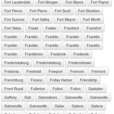
Fort Lauderdale
Fort Morgan
Fort Myers
Fort Payne
Fort Pierce
Fort Pierre
Fort Scott
Fort Stockton
Fort Sumner
Fort Valley
Fort Wayne
Fort Worth
Fort Yates
Fossil
Fowler
Frankfort
Frankfort
Franklin
Franklin
Franklin
Franklin
Franklin
Franklin
Franklin
Franklin
Franklin
Franklin
Franklin
Franklinton
Frederick
Frederick
Fredericksburg
Fredericksburg
Fredericktown
Fredonia
Freehold
Freeport
Fremont
Fremont
Frenchburg
Fresno
Friday Harbor
Friendship
Front Royal
Fullerton
Fulton
Fulton
Gadsden
Gaffney
Gail
Gainesboro
Gainesville
Gainesville
Gainesville
Gainesville
Galax
Galena
Galena