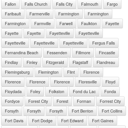
Fallon
Falls Church
Falls City
Falmouth
Fargo
Faribault
Farmerville
Farmington
Farmington
Farmington
Farmville
Farwell
Faulkton
Fayette
Fayette
Fayette
Fayetteville
Fayetteville
Fayetteville
Fayetteville
Fayetteville
Fergus Falls
Fernandina Beach
Fessenden
Fillmore
Fincastle
Findlay
Finley
Fitzgerald
Flagstaff
Flandreau
Flemingsburg
Flemington
Flint
Florence
Florence
Florence
Florence
Floresville
Floyd
Floydada
Foley
Folkston
Fond du Lac
Fonda
Fordyce
Forest City
Forest
Forman
Forrest City
Forsyth
Forsyth
Forsyth
Fort Benton
Fort Collins
Fort Davis
Fort Dodge
Fort Edward
Fort Gaines