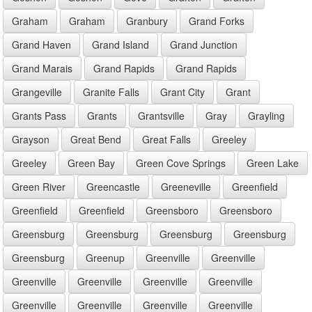
Graham
Graham
Granbury
Grand Forks
Grand Haven
Grand Island
Grand Junction
Grand Marais
Grand Rapids
Grand Rapids
Grangeville
Granite Falls
Grant City
Grant
Grants Pass
Grants
Grantsville
Gray
Grayling
Grayson
Great Bend
Great Falls
Greeley
Greeley
Green Bay
Green Cove Springs
Green Lake
Green River
Greencastle
Greeneville
Greenfield
Greenfield
Greenfield
Greensboro
Greensboro
Greensburg
Greensburg
Greensburg
Greensburg
Greensburg
Greenup
Greenville
Greenville
Greenville
Greenville
Greenville
Greenville
Greenville
Greenville
Greenville
Greenville