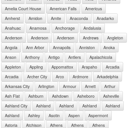
Amelia Court House
American Falls
Americus
Amherst
Amidon
Amite
Anaconda
Anadarko
Anahuac
Anamosa
Anchorage
Andalusia
Anderson
Anderson
Anderson
Andrews
Angleton
Angola
Ann Arbor
Annapolis
Anniston
Anoka
Anson
Anthony
Antigo
Antlers
Apalachicola
Appleton
Appling
Appomattox
Arapaho
Arcadia
Arcadia
Archer City
Arco
Ardmore
Arkadelphia
Arkansas City
Arlington
Armour
Arnett
Arthur
Ash Flat
Ashburn
Ashdown
Asheboro
Asheville
Ashland City
Ashland
Ashland
Ashland
Ashland
Ashland
Ashley
Asotin
Aspen
Aspermont
Astoria
Atchison
Athens
Athens
Athens