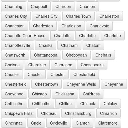
Channing
Chappell
Chardon
Chariton
Charles City
Charles City
Charles Town
Charleston
Charleston
Charleston
Charleston
Charlevoix
Charlotte Court House
Charlotte
Charlotte
Charlotte
Charlottesville
Chaska
Chatham
Chatom
Chatsworth
Chattanooga
Cheboygan
Chehalis
Chelsea
Cherokee
Cherokee
Chesapeake
Chester
Chester
Chester
Chesterfield
Chesterfield
Chestertown
Cheyenne Wells
Cheyenne
Cheyenne
Chicago
Chickasha
Childress
Chillicothe
Chillicothe
Chilton
Chinook
Chipley
Chippewa Falls
Choteau
Christiansburg
Cimarron
Cincinnati
Circle
Circleville
Clanton
Claremore