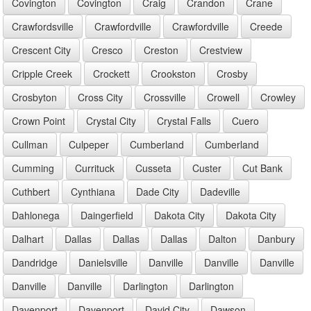
Covington
Covington
Craig
Crandon
Crane
Crawfordsville
Crawfordville
Crawfordville
Creede
Crescent City
Cresco
Creston
Crestview
Cripple Creek
Crockett
Crookston
Crosby
Crosbyton
Cross City
Crossville
Crowell
Crowley
Crown Point
Crystal City
Crystal Falls
Cuero
Cullman
Culpeper
Cumberland
Cumberland
Cumming
Currituck
Cusseta
Custer
Cut Bank
Cuthbert
Cynthiana
Dade City
Dadeville
Dahlonega
Daingerfield
Dakota City
Dakota City
Dalhart
Dallas
Dallas
Dallas
Dalton
Danbury
Dandridge
Danielsville
Danville
Danville
Danville
Danville
Danville
Darlington
Darlington
Davenport
Davenport
David City
Dawson