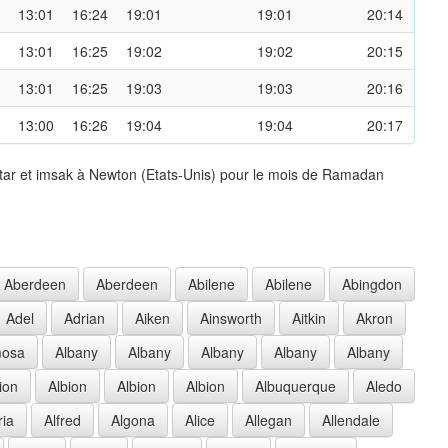
13:01
16:24
19:01
19:01
20:14
13:01
16:25
19:02
19:02
20:15
13:01
16:25
19:03
19:03
20:16
13:00
16:26
19:04
19:04
20:17
ftar et imsak à Newton (Etats-Unis) pour le mois de Ramadan
Aberdeen
Aberdeen
Abilene
Abilene
Abingdon
Adel
Adrian
Aiken
Ainsworth
Aitkin
Akron
mosa
Albany
Albany
Albany
Albany
Albany
ion
Albion
Albion
Albion
Albuquerque
Aledo
ria
Alfred
Algona
Alice
Allegan
Allendale