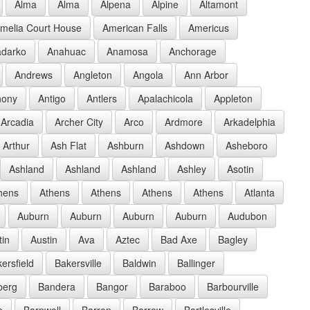
Alma
Alma
Alpena
Alpine
Altamont
melia Court House
American Falls
Americus
darko
Anahuac
Anamosa
Anchorage
Andrews
Angleton
Angola
Ann Arbor
hony
Antigo
Antlers
Apalachicola
Appleton
Arcadia
Archer City
Arco
Ardmore
Arkadelphia
Arthur
Ash Flat
Ashburn
Ashdown
Asheboro
Ashland
Ashland
Ashland
Ashley
Asotin
hens
Athens
Athens
Athens
Athens
Atlanta
Auburn
Auburn
Auburn
Auburn
Audubon
tin
Austin
Ava
Aztec
Bad Axe
Bagley
ersfield
Bakersville
Baldwin
Ballinger
berg
Bandera
Bangor
Baraboo
Barbourville
e
Barnwell
Barron
Barrow
Bartlesville