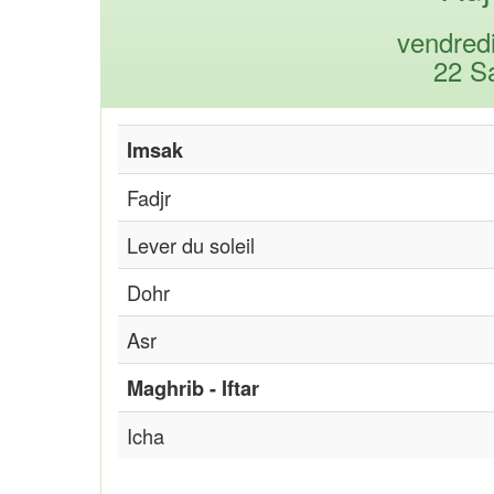
vendred
22 S
Imsak
Fadjr
Lever du soleil
Dohr
Asr
Maghrib - Iftar
Icha