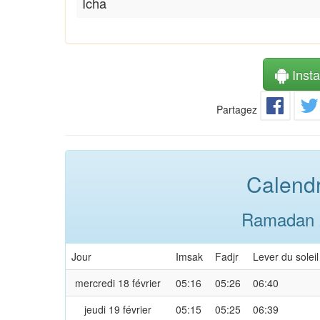
Icha
Instal
Partagez
Calendr
Ramadan 2
Jour
Imsak
Fadjr
Lever du soleil
mercredi 18 février
05:16
05:26
06:40
jeudi 19 février
05:15
05:25
06:39