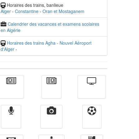
Horaires des trains, banlieue
Alger
-
Constantine
-
Oran et Mostaganem
Calendrier des vacances et examens scolaires
en Algérie
Horaires des trains Agha - Nouvel Aéroport
d'Alger
-
Actualité
الأخبار
Télévision
Radio
Vidéos
Sport