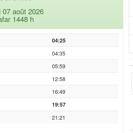
i 07 août 2026
afar 1448 h
04:25
04:35
05:59
12:58
16:49
19:57
21:21