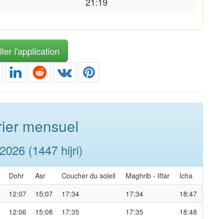
21:19
ler l'application
ier mensuel
026 (1447 hijri)
Dohr
Asr
Coucher du soleil
Maghrib
-
Iftar
Icha
12:07
15:07
17:34
17:34
18:47
12:06
15:08
17:35
17:35
18:48