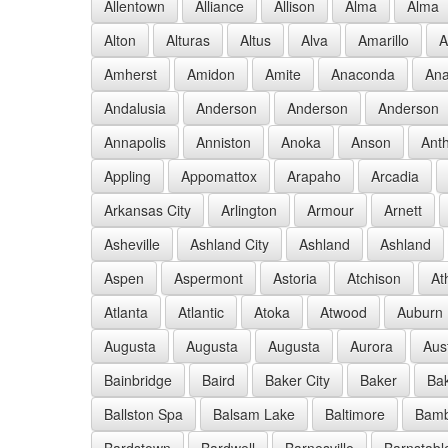
Allentown
Alliance
Allison
Alma
Alma
Alton
Alturas
Altus
Alva
Amarillo
A
Amherst
Amidon
Amite
Anaconda
Ana
Andalusia
Anderson
Anderson
Anderson
Annapolis
Anniston
Anoka
Anson
Ant
Appling
Appomattox
Arapaho
Arcadia
Arkansas City
Arlington
Armour
Arnett
Asheville
Ashland City
Ashland
Ashland
Aspen
Aspermont
Astoria
Atchison
At
Atlanta
Atlantic
Atoka
Atwood
Auburn
Augusta
Augusta
Augusta
Aurora
Aus
Bainbridge
Baird
Baker City
Baker
Bak
Ballston Spa
Balsam Lake
Baltimore
Bam
Bardstown
Bardwell
Barnesville
Barnstabl