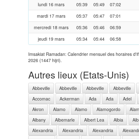
lundi 16 mars
05:39
05:49
07:02
mardi 17 mars
05:37
05:47
07:01
mercredi 18 mars
05:36
05:46
06:59
jeudi 19 mars
05:34
05:44
06:58
Imsakiat Ramadan: Calendrier mensuel des horaires d'i
2026 (1447 hijri).
Autres lieux (Etats-Unis)
Abbeville
Abbeville
Abbeville
Abbeville
Accomac
Ackerman
Ada
Ada
Adel
Akron
Alamo
Alamo
Alamogordo
Ala
Albany
Albemarle
Albert Lea
Albia
Alb
Alexandria
Alexandria
Alexandria
Alexand