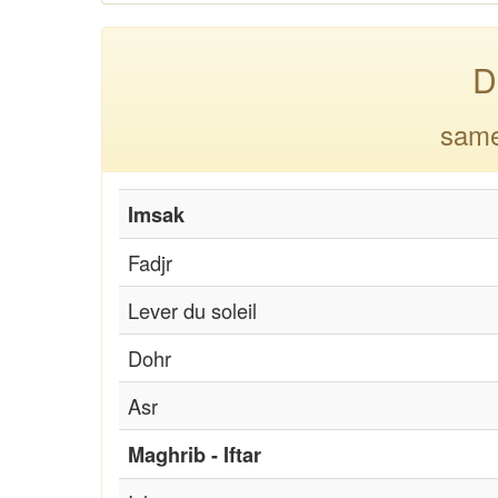
D
same
Imsak
Fadjr
Lever du soleil
Dohr
Asr
Maghrib - Iftar