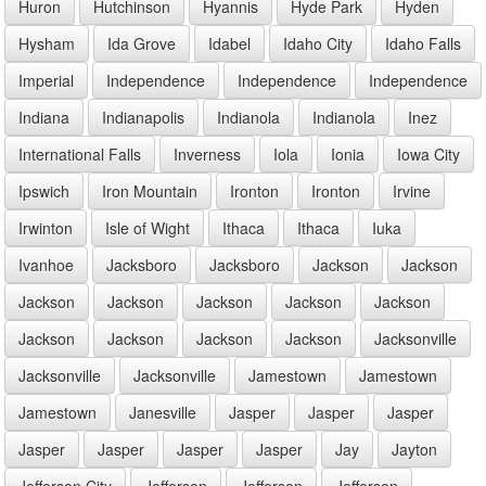
Huron
Hutchinson
Hyannis
Hyde Park
Hyden
Hysham
Ida Grove
Idabel
Idaho City
Idaho Falls
Imperial
Independence
Independence
Independence
Indiana
Indianapolis
Indianola
Indianola
Inez
International Falls
Inverness
Iola
Ionia
Iowa City
Ipswich
Iron Mountain
Ironton
Ironton
Irvine
Irwinton
Isle of Wight
Ithaca
Ithaca
Iuka
Ivanhoe
Jacksboro
Jacksboro
Jackson
Jackson
Jackson
Jackson
Jackson
Jackson
Jackson
Jackson
Jackson
Jackson
Jackson
Jacksonville
Jacksonville
Jacksonville
Jamestown
Jamestown
Jamestown
Janesville
Jasper
Jasper
Jasper
Jasper
Jasper
Jasper
Jasper
Jay
Jayton
Jefferson City
Jefferson
Jefferson
Jefferson