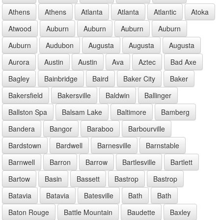
Athens
Athens
Atlanta
Atlanta
Atlantic
Atoka
Atwood
Auburn
Auburn
Auburn
Auburn
Auburn
Audubon
Augusta
Augusta
Augusta
Aurora
Austin
Austin
Ava
Aztec
Bad Axe
Bagley
Bainbridge
Baird
Baker City
Baker
Bakersfield
Bakersville
Baldwin
Ballinger
Ballston Spa
Balsam Lake
Baltimore
Bamberg
Bandera
Bangor
Baraboo
Barbourville
Bardstown
Bardwell
Barnesville
Barnstable
Barnwell
Barron
Barrow
Bartlesville
Bartlett
Bartow
Basin
Bassett
Bastrop
Bastrop
Batavia
Batavia
Batesville
Bath
Bath
Baton Rouge
Battle Mountain
Baudette
Baxley