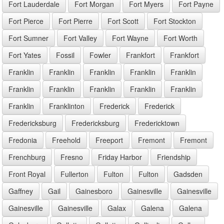
Fort Lauderdale
Fort Morgan
Fort Myers
Fort Payne
Fort Pierce
Fort Pierre
Fort Scott
Fort Stockton
Fort Sumner
Fort Valley
Fort Wayne
Fort Worth
Fort Yates
Fossil
Fowler
Frankfort
Frankfort
Franklin
Franklin
Franklin
Franklin
Franklin
Franklin
Franklin
Franklin
Franklin
Franklin
Franklin
Franklinton
Frederick
Frederick
Fredericksburg
Fredericksburg
Fredericktown
Fredonia
Freehold
Freeport
Fremont
Fremont
Frenchburg
Fresno
Friday Harbor
Friendship
Front Royal
Fullerton
Fulton
Fulton
Gadsden
Gaffney
Gail
Gainesboro
Gainesville
Gainesville
Gainesville
Gainesville
Galax
Galena
Galena