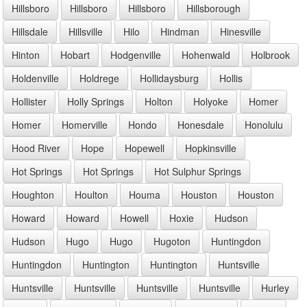
Hillsboro
Hillsboro
Hillsboro
Hillsborough
Hillsdale
Hillsville
Hilo
Hindman
Hinesville
Hinton
Hobart
Hodgenville
Hohenwald
Holbrook
Holdenville
Holdrege
Hollidaysburg
Hollis
Hollister
Holly Springs
Holton
Holyoke
Homer
Homer
Homerville
Hondo
Honesdale
Honolulu
Hood River
Hope
Hopewell
Hopkinsville
Hot Springs
Hot Springs
Hot Sulphur Springs
Houghton
Houlton
Houma
Houston
Houston
Howard
Howard
Howell
Hoxie
Hudson
Hudson
Hugo
Hugo
Hugoton
Huntingdon
Huntingdon
Huntington
Huntington
Huntsville
Huntsville
Huntsville
Huntsville
Huntsville
Hurley