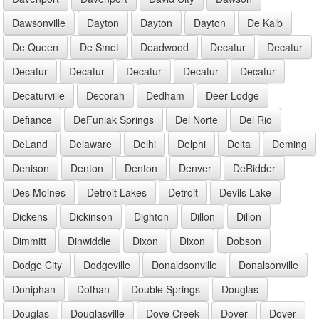
Dawsonville
Dayton
Dayton
Dayton
De Kalb
De Queen
De Smet
Deadwood
Decatur
Decatur
Decatur
Decatur
Decatur
Decatur
Decatur
Decaturville
Decorah
Dedham
Deer Lodge
Defiance
DeFuniak Springs
Del Norte
Del Rio
DeLand
Delaware
Delhi
Delphi
Delta
Deming
Denison
Denton
Denton
Denver
DeRidder
Des Moines
Detroit Lakes
Detroit
Devils Lake
Dickens
Dickinson
Dighton
Dillon
Dillon
Dimmitt
Dinwiddie
Dixon
Dixon
Dobson
Dodge City
Dodgeville
Donaldsonville
Donalsonville
Doniphan
Dothan
Double Springs
Douglas
Douglas
Douglasville
Dove Creek
Dover
Dover