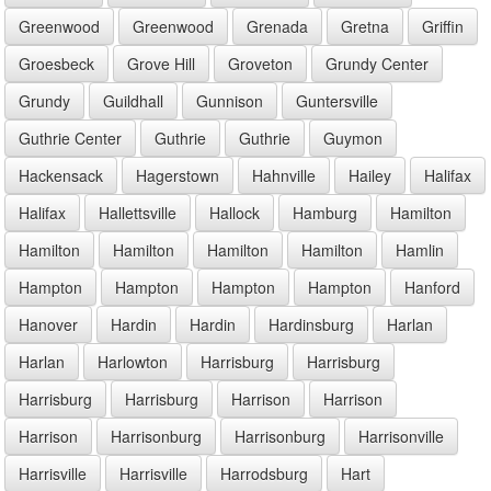
Greenwood
Greenwood
Grenada
Gretna
Griffin
Groesbeck
Grove Hill
Groveton
Grundy Center
Grundy
Guildhall
Gunnison
Guntersville
Guthrie Center
Guthrie
Guthrie
Guymon
Hackensack
Hagerstown
Hahnville
Hailey
Halifax
Halifax
Hallettsville
Hallock
Hamburg
Hamilton
Hamilton
Hamilton
Hamilton
Hamilton
Hamlin
Hampton
Hampton
Hampton
Hampton
Hanford
Hanover
Hardin
Hardin
Hardinsburg
Harlan
Harlan
Harlowton
Harrisburg
Harrisburg
Harrisburg
Harrisburg
Harrison
Harrison
Harrison
Harrisonburg
Harrisonburg
Harrisonville
Harrisville
Harrisville
Harrodsburg
Hart