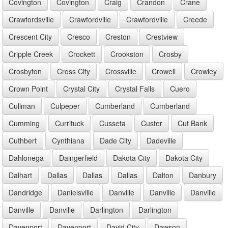
Covington
Covington
Craig
Crandon
Crane
Crawfordsville
Crawfordville
Crawfordville
Creede
Crescent City
Cresco
Creston
Crestview
Cripple Creek
Crockett
Crookston
Crosby
Crosbyton
Cross City
Crossville
Crowell
Crowley
Crown Point
Crystal City
Crystal Falls
Cuero
Cullman
Culpeper
Cumberland
Cumberland
Cumming
Currituck
Cusseta
Custer
Cut Bank
Cuthbert
Cynthiana
Dade City
Dadeville
Dahlonega
Daingerfield
Dakota City
Dakota City
Dalhart
Dallas
Dallas
Dallas
Dalton
Danbury
Dandridge
Danielsville
Danville
Danville
Danville
Danville
Danville
Darlington
Darlington
Davenport
Davenport
David City
Dawson