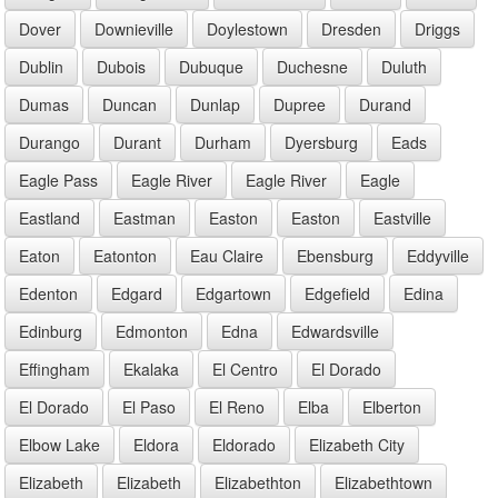
Dover
Downieville
Doylestown
Dresden
Driggs
Dublin
Dubois
Dubuque
Duchesne
Duluth
Dumas
Duncan
Dunlap
Dupree
Durand
Durango
Durant
Durham
Dyersburg
Eads
Eagle Pass
Eagle River
Eagle River
Eagle
Eastland
Eastman
Easton
Easton
Eastville
Eaton
Eatonton
Eau Claire
Ebensburg
Eddyville
Edenton
Edgard
Edgartown
Edgefield
Edina
Edinburg
Edmonton
Edna
Edwardsville
Effingham
Ekalaka
El Centro
El Dorado
El Dorado
El Paso
El Reno
Elba
Elberton
Elbow Lake
Eldora
Eldorado
Elizabeth City
Elizabeth
Elizabeth
Elizabethton
Elizabethtown