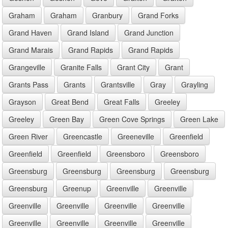
Graham
Graham
Granbury
Grand Forks
Grand Haven
Grand Island
Grand Junction
Grand Marais
Grand Rapids
Grand Rapids
Grangeville
Granite Falls
Grant City
Grant
Grants Pass
Grants
Grantsville
Gray
Grayling
Grayson
Great Bend
Great Falls
Greeley
Greeley
Green Bay
Green Cove Springs
Green Lake
Green River
Greencastle
Greeneville
Greenfield
Greenfield
Greenfield
Greensboro
Greensboro
Greensburg
Greensburg
Greensburg
Greensburg
Greensburg
Greenup
Greenville
Greenville
Greenville
Greenville
Greenville
Greenville
Greenville
Greenville
Greenville
Greenville