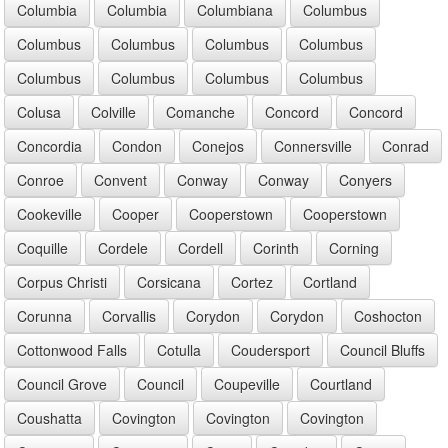
Columbia
Columbia
Columbiana
Columbus
Columbus
Columbus
Columbus
Columbus
Columbus
Columbus
Columbus
Columbus
Colusa
Colville
Comanche
Concord
Concord
Concordia
Condon
Conejos
Connersville
Conrad
Conroe
Convent
Conway
Conway
Conyers
Cookeville
Cooper
Cooperstown
Cooperstown
Coquille
Cordele
Cordell
Corinth
Corning
Corpus Christi
Corsicana
Cortez
Cortland
Corunna
Corvallis
Corydon
Corydon
Coshocton
Cottonwood Falls
Cotulla
Coudersport
Council Bluffs
Council Grove
Council
Coupeville
Courtland
Coushatta
Covington
Covington
Covington