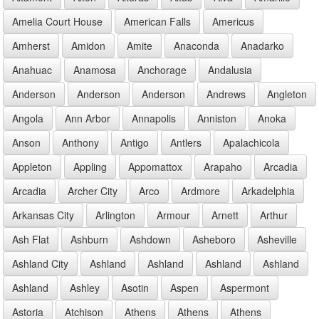
Amelia Court House
American Falls
Americus
Amherst
Amidon
Amite
Anaconda
Anadarko
Anahuac
Anamosa
Anchorage
Andalusia
Anderson
Anderson
Anderson
Andrews
Angleton
Angola
Ann Arbor
Annapolis
Anniston
Anoka
Anson
Anthony
Antigo
Antlers
Apalachicola
Appleton
Appling
Appomattox
Arapaho
Arcadia
Arcadia
Archer City
Arco
Ardmore
Arkadelphia
Arkansas City
Arlington
Armour
Arnett
Arthur
Ash Flat
Ashburn
Ashdown
Asheboro
Asheville
Ashland City
Ashland
Ashland
Ashland
Ashland
Ashland
Ashley
Asotin
Aspen
Aspermont
Astoria
Atchison
Athens
Athens
Athens