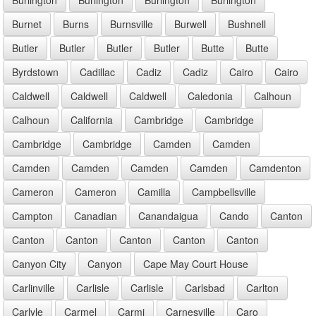
Burnet
Burns
Burnsville
Burwell
Bushnell
Butler
Butler
Butler
Butler
Butte
Butte
Byrdstown
Cadillac
Cadiz
Cadiz
Cairo
Cairo
Caldwell
Caldwell
Caldwell
Caledonia
Calhoun
Calhoun
California
Cambridge
Cambridge
Cambridge
Cambridge
Camden
Camden
Camden
Camden
Camden
Camden
Camdenton
Cameron
Cameron
Camilla
Campbellsville
Campton
Canadian
Canandaigua
Cando
Canton
Canton
Canton
Canton
Canton
Canton
Canyon City
Canyon
Cape May Court House
Carlinville
Carlisle
Carlisle
Carlsbad
Carlton
Carlyle
Carmel
Carmi
Carnesville
Caro