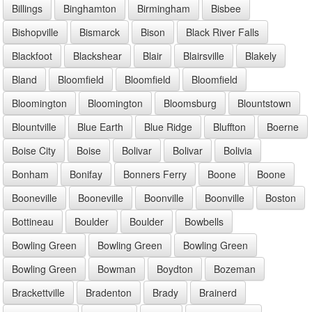
Billings
Binghamton
Birmingham
Bisbee
Bishopville
Bismarck
Bison
Black River Falls
Blackfoot
Blackshear
Blair
Blairsville
Blakely
Bland
Bloomfield
Bloomfield
Bloomfield
Bloomington
Bloomington
Bloomsburg
Blountstown
Blountville
Blue Earth
Blue Ridge
Bluffton
Boerne
Boise City
Boise
Bolivar
Bolivar
Bolivia
Bonham
Bonifay
Bonners Ferry
Boone
Boone
Booneville
Booneville
Boonville
Boonville
Boston
Bottineau
Boulder
Boulder
Bowbells
Bowling Green
Bowling Green
Bowling Green
Bowling Green
Bowman
Boydton
Bozeman
Brackettville
Bradenton
Brady
Brainerd