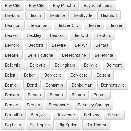
Bay City
Bay City
Bay Minette
Bay Saint Louis
Bayboro
Beach
Beatrice
Beattyville
Beaufort
Beaufort
Beaumont
Beaver City
Beaver
Beaver
Beaver
Beckley
Bedford
Bedford
Bedford
Bedford
Bedford
Beeville
Bel Air
Belfast
Bellaire
Belle Fourche
Bellefontaine
Bellefonte
Belleville
Belleville
Bellingham
Bellville
Belmont
Beloit
Belton
Belvidere
Belvidere
Belzoni
Bemidji
Bend
Benjamin
Benkelman
Bennettsville
Benson
Benton
Benton
Benton
Benton
Benton
Benton
Bentonville
Berkeley Springs
Bernalillo
Berryville
Bessemer
Bethany
Beulah
Big Lake
Big Rapids
Big Spring
Big Timber