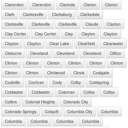
Clarendon
Clarendon
Clarinda
Clarion
Clarion
Clark
Clarkesville
Clarksburg
Clarksdale
Clarksville
Clarksville
Clarksville
Claude
Claxton
Clay Center
Clay Center
Clay
Clayton
Clayton
Clayton
Clayton
Clear Lake
Clearfield
Clearwater
Cleburne
Cleveland
Cleveland
Cleveland
Clifton
Clinton
Clinton
Clinton
Clinton
Clinton
Clinton
Clinton
Clinton
Clintwood
Clovis
Coalgate
Coalville
Cochran
Cody
Colby
Coldspring
Coldwater
Coldwater
Coleman
Colfax
Colfax
Collins
Colonial Heights
Colorado City
Colorado Springs
Colquitt
Columbia City
Columbia
Columbia
Columbia
Columbia
Columbia