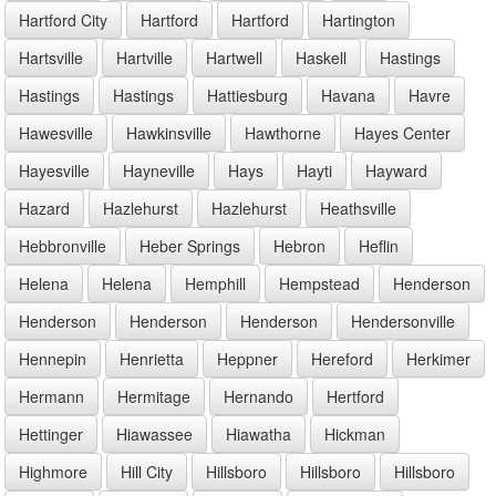
Hartford City
Hartford
Hartford
Hartington
Hartsville
Hartville
Hartwell
Haskell
Hastings
Hastings
Hastings
Hattiesburg
Havana
Havre
Hawesville
Hawkinsville
Hawthorne
Hayes Center
Hayesville
Hayneville
Hays
Hayti
Hayward
Hazard
Hazlehurst
Hazlehurst
Heathsville
Hebbronville
Heber Springs
Hebron
Heflin
Helena
Helena
Hemphill
Hempstead
Henderson
Henderson
Henderson
Henderson
Hendersonville
Hennepin
Henrietta
Heppner
Hereford
Herkimer
Hermann
Hermitage
Hernando
Hertford
Hettinger
Hiawassee
Hiawatha
Hickman
Highmore
Hill City
Hillsboro
Hillsboro
Hillsboro