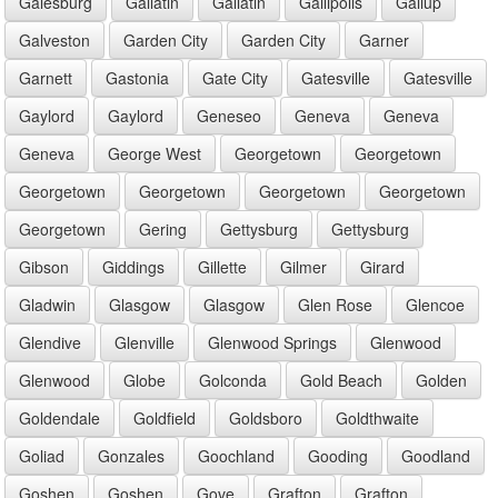
Galesburg
Gallatin
Gallatin
Gallipolis
Gallup
Galveston
Garden City
Garden City
Garner
Garnett
Gastonia
Gate City
Gatesville
Gatesville
Gaylord
Gaylord
Geneseo
Geneva
Geneva
Geneva
George West
Georgetown
Georgetown
Georgetown
Georgetown
Georgetown
Georgetown
Georgetown
Gering
Gettysburg
Gettysburg
Gibson
Giddings
Gillette
Gilmer
Girard
Gladwin
Glasgow
Glasgow
Glen Rose
Glencoe
Glendive
Glenville
Glenwood Springs
Glenwood
Glenwood
Globe
Golconda
Gold Beach
Golden
Goldendale
Goldfield
Goldsboro
Goldthwaite
Goliad
Gonzales
Goochland
Gooding
Goodland
Goshen
Goshen
Gove
Grafton
Grafton