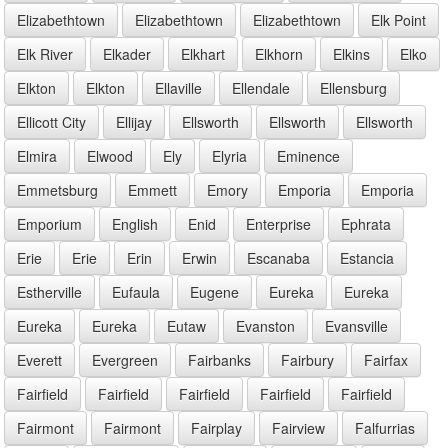
Elizabethtown
Elizabethtown
Elizabethtown
Elk Point
Elk River
Elkader
Elkhart
Elkhorn
Elkins
Elko
Elkton
Elkton
Ellaville
Ellendale
Ellensburg
Ellicott City
Ellijay
Ellsworth
Ellsworth
Ellsworth
Elmira
Elwood
Ely
Elyria
Eminence
Emmetsburg
Emmett
Emory
Emporia
Emporia
Emporium
English
Enid
Enterprise
Ephrata
Erie
Erie
Erin
Erwin
Escanaba
Estancia
Estherville
Eufaula
Eugene
Eureka
Eureka
Eureka
Eureka
Eutaw
Evanston
Evansville
Everett
Evergreen
Fairbanks
Fairbury
Fairfax
Fairfield
Fairfield
Fairfield
Fairfield
Fairfield
Fairmont
Fairmont
Fairplay
Fairview
Falfurrias