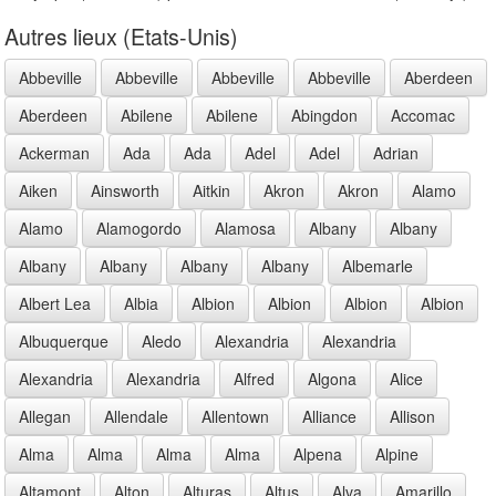
Autres lieux (Etats-Unis)
Abbeville
Abbeville
Abbeville
Abbeville
Aberdeen
Aberdeen
Abilene
Abilene
Abingdon
Accomac
Ackerman
Ada
Ada
Adel
Adel
Adrian
Aiken
Ainsworth
Aitkin
Akron
Akron
Alamo
Alamo
Alamogordo
Alamosa
Albany
Albany
Albany
Albany
Albany
Albany
Albemarle
Albert Lea
Albia
Albion
Albion
Albion
Albion
Albuquerque
Aledo
Alexandria
Alexandria
Alexandria
Alexandria
Alfred
Algona
Alice
Allegan
Allendale
Allentown
Alliance
Allison
Alma
Alma
Alma
Alma
Alpena
Alpine
Altamont
Alton
Alturas
Altus
Alva
Amarillo