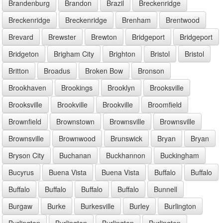
Brandenburg
Brandon
Brazil
Breckenridge
Breckenridge
Breckenridge
Brenham
Brentwood
Brevard
Brewster
Brewton
Bridgeport
Bridgeport
Bridgeton
Brigham City
Brighton
Bristol
Bristol
Britton
Broadus
Broken Bow
Bronson
Brookhaven
Brookings
Brooklyn
Brooksville
Brooksville
Brookville
Brookville
Broomfield
Brownfield
Brownstown
Brownsville
Brownsville
Brownsville
Brownwood
Brunswick
Bryan
Bryan
Bryson City
Buchanan
Buckhannon
Buckingham
Bucyrus
Buena Vista
Buena Vista
Buffalo
Buffalo
Buffalo
Buffalo
Buffalo
Buffalo
Bunnell
Burgaw
Burke
Burkesville
Burley
Burlington
Burlington
Burlington
Burlington
Burlington