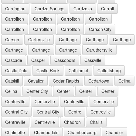
Carrington
Carrizo Springs
Carrizozo
Carroll
Carrollton
Carrollton
Carrollton
Carrollton
Carrollton
Carrollton
Carrollton
Carson City
Carson
Cartersville
Carthage
Carthage
Carthage
Carthage
Carthage
Carthage
Caruthersville
Cascade
Casper
Cassopolis
Cassville
Castle Dale
Castle Rock
Cathlamet
Catlettsburg
Catskill
Cavalier
Cedar Rapids
Cedartown
Celina
Celina
Center City
Center
Center
Center
Centerville
Centerville
Centerville
Centerville
Central City
Central City
Centre
Centreville
Centreville
Centreville
Chadron
Challis
Chalmette
Chamberlain
Chambersburg
Chandler