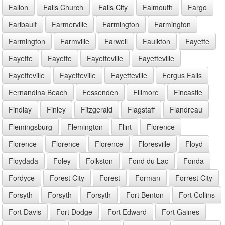
Fallon
Falls Church
Falls City
Falmouth
Fargo
Faribault
Farmerville
Farmington
Farmington
Farmington
Farmville
Farwell
Faulkton
Fayette
Fayette
Fayette
Fayetteville
Fayetteville
Fayetteville
Fayetteville
Fayetteville
Fergus Falls
Fernandina Beach
Fessenden
Fillmore
Fincastle
Findlay
Finley
Fitzgerald
Flagstaff
Flandreau
Flemingsburg
Flemington
Flint
Florence
Florence
Florence
Florence
Floresville
Floyd
Floydada
Foley
Folkston
Fond du Lac
Fonda
Fordyce
Forest City
Forest
Forman
Forrest City
Forsyth
Forsyth
Forsyth
Fort Benton
Fort Collins
Fort Davis
Fort Dodge
Fort Edward
Fort Gaines