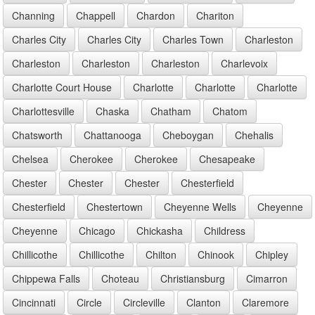
Channing
Chappell
Chardon
Chariton
Charles City
Charles City
Charles Town
Charleston
Charleston
Charleston
Charleston
Charlevoix
Charlotte Court House
Charlotte
Charlotte
Charlotte
Charlottesville
Chaska
Chatham
Chatom
Chatsworth
Chattanooga
Cheboygan
Chehalis
Chelsea
Cherokee
Cherokee
Chesapeake
Chester
Chester
Chester
Chesterfield
Chesterfield
Chestertown
Cheyenne Wells
Cheyenne
Cheyenne
Chicago
Chickasha
Childress
Chillicothe
Chillicothe
Chilton
Chinook
Chipley
Chippewa Falls
Choteau
Christiansburg
Cimarron
Cincinnati
Circle
Circleville
Clanton
Claremore