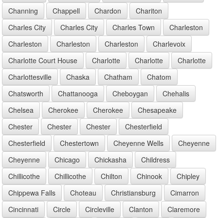
Channing
Chappell
Chardon
Chariton
Charles City
Charles City
Charles Town
Charleston
Charleston
Charleston
Charleston
Charlevoix
Charlotte Court House
Charlotte
Charlotte
Charlotte
Charlottesville
Chaska
Chatham
Chatom
Chatsworth
Chattanooga
Cheboygan
Chehalis
Chelsea
Cherokee
Cherokee
Chesapeake
Chester
Chester
Chester
Chesterfield
Chesterfield
Chestertown
Cheyenne Wells
Cheyenne
Cheyenne
Chicago
Chickasha
Childress
Chillicothe
Chillicothe
Chilton
Chinook
Chipley
Chippewa Falls
Choteau
Christiansburg
Cimarron
Cincinnati
Circle
Circleville
Clanton
Claremore