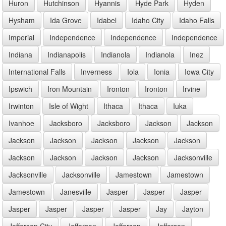
Huron
Hutchinson
Hyannis
Hyde Park
Hyden
Hysham
Ida Grove
Idabel
Idaho City
Idaho Falls
Imperial
Independence
Independence
Independence
Indiana
Indianapolis
Indianola
Indianola
Inez
International Falls
Inverness
Iola
Ionia
Iowa City
Ipswich
Iron Mountain
Ironton
Ironton
Irvine
Irwinton
Isle of Wight
Ithaca
Ithaca
Iuka
Ivanhoe
Jacksboro
Jacksboro
Jackson
Jackson
Jackson
Jackson
Jackson
Jackson
Jackson
Jackson
Jackson
Jackson
Jackson
Jacksonville
Jacksonville
Jacksonville
Jamestown
Jamestown
Jamestown
Janesville
Jasper
Jasper
Jasper
Jasper
Jasper
Jasper
Jasper
Jay
Jayton
Jefferson City
Jefferson
Jefferson
Jefferson