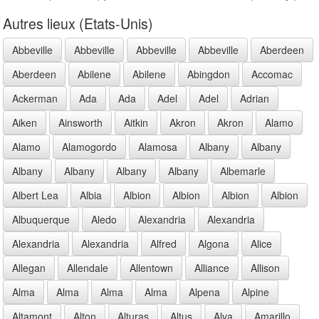
Autres lieux (Etats-Unis)
Abbeville
Abbeville
Abbeville
Abbeville
Aberdeen
Aberdeen
Abilene
Abilene
Abingdon
Accomac
Ackerman
Ada
Ada
Adel
Adel
Adrian
Aiken
Ainsworth
Aitkin
Akron
Akron
Alamo
Alamo
Alamogordo
Alamosa
Albany
Albany
Albany
Albany
Albany
Albany
Albemarle
Albert Lea
Albia
Albion
Albion
Albion
Albion
Albuquerque
Aledo
Alexandria
Alexandria
Alexandria
Alexandria
Alfred
Algona
Alice
Allegan
Allendale
Allentown
Alliance
Allison
Alma
Alma
Alma
Alma
Alpena
Alpine
Altamont
Alton
Alturas
Altus
Alva
Amarillo