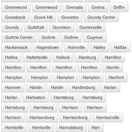
Greenwood
Greenwood
Grenada
Gretna
Griffin
Groesbeck
Grove Hill
Groveton
Grundy Center
Grundy
Guildhall
Gunnison
Guntersville
Guthrie Center
Guthrie
Guthrie
Guymon
Hackensack
Hagerstown
Hahnville
Hailey
Halifax
Halifax
Hallettsville
Hallock
Hamburg
Hamilton
Hamilton
Hamilton
Hamilton
Hamilton
Hamlin
Hampton
Hampton
Hampton
Hampton
Hanford
Hanover
Hardin
Hardin
Hardinsburg
Harlan
Harlan
Harlowton
Harrisburg
Harrisburg
Harrisburg
Harrisburg
Harrison
Harrison
Harrison
Harrisonburg
Harrisonburg
Harrisonville
Harrisville
Harrisville
Harrodsburg
Hart