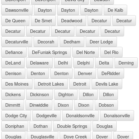
Dawsonville
Dayton
Dayton
Dayton
De Kalb
De Queen
De Smet
Deadwood
Decatur
Decatur
Decatur
Decatur
Decatur
Decatur
Decatur
Decaturville
Decorah
Dedham
Deer Lodge
Defiance
DeFuniak Springs
Del Norte
Del Rio
DeLand
Delaware
Delhi
Delphi
Delta
Deming
Denison
Denton
Denton
Denver
DeRidder
Des Moines
Detroit Lakes
Detroit
Devils Lake
Dickens
Dickinson
Dighton
Dillon
Dillon
Dimmitt
Dinwiddie
Dixon
Dixon
Dobson
Dodge City
Dodgeville
Donaldsonville
Donalsonville
Doniphan
Dothan
Double Springs
Douglas
Douglas
Douglasville
Dove Creek
Dover
Dover