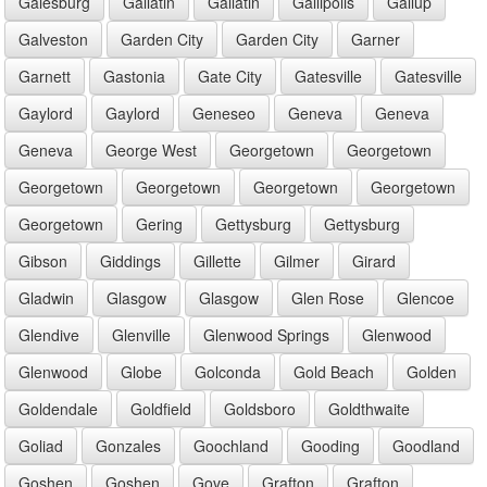
Galesburg
Gallatin
Gallatin
Gallipolis
Gallup
Galveston
Garden City
Garden City
Garner
Garnett
Gastonia
Gate City
Gatesville
Gatesville
Gaylord
Gaylord
Geneseo
Geneva
Geneva
Geneva
George West
Georgetown
Georgetown
Georgetown
Georgetown
Georgetown
Georgetown
Georgetown
Gering
Gettysburg
Gettysburg
Gibson
Giddings
Gillette
Gilmer
Girard
Gladwin
Glasgow
Glasgow
Glen Rose
Glencoe
Glendive
Glenville
Glenwood Springs
Glenwood
Glenwood
Globe
Golconda
Gold Beach
Golden
Goldendale
Goldfield
Goldsboro
Goldthwaite
Goliad
Gonzales
Goochland
Gooding
Goodland
Goshen
Goshen
Gove
Grafton
Grafton