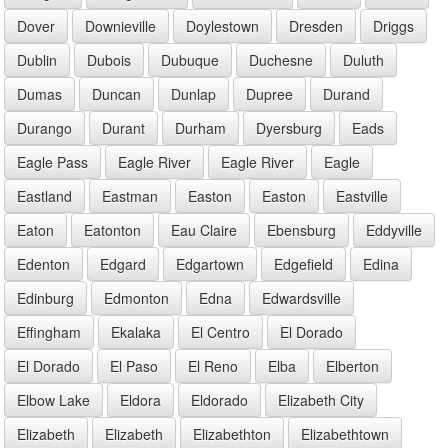
Dover
Downieville
Doylestown
Dresden
Driggs
Dublin
Dubois
Dubuque
Duchesne
Duluth
Dumas
Duncan
Dunlap
Dupree
Durand
Durango
Durant
Durham
Dyersburg
Eads
Eagle Pass
Eagle River
Eagle River
Eagle
Eastland
Eastman
Easton
Easton
Eastville
Eaton
Eatonton
Eau Claire
Ebensburg
Eddyville
Edenton
Edgard
Edgartown
Edgefield
Edina
Edinburg
Edmonton
Edna
Edwardsville
Effingham
Ekalaka
El Centro
El Dorado
El Dorado
El Paso
El Reno
Elba
Elberton
Elbow Lake
Eldora
Eldorado
Elizabeth City
Elizabeth
Elizabeth
Elizabethton
Elizabethtown