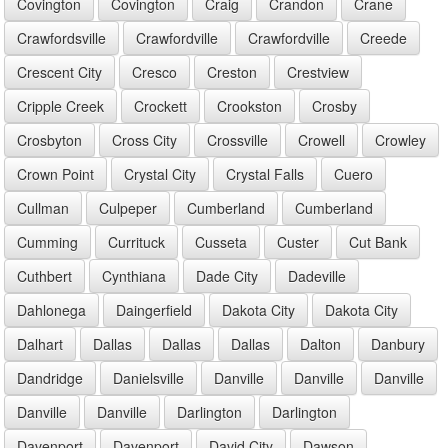
Covington
Covington
Craig
Crandon
Crane
Crawfordsville
Crawfordville
Crawfordville
Creede
Crescent City
Cresco
Creston
Crestview
Cripple Creek
Crockett
Crookston
Crosby
Crosbyton
Cross City
Crossville
Crowell
Crowley
Crown Point
Crystal City
Crystal Falls
Cuero
Cullman
Culpeper
Cumberland
Cumberland
Cumming
Currituck
Cusseta
Custer
Cut Bank
Cuthbert
Cynthiana
Dade City
Dadeville
Dahlonega
Daingerfield
Dakota City
Dakota City
Dalhart
Dallas
Dallas
Dallas
Dalton
Danbury
Dandridge
Danielsville
Danville
Danville
Danville
Danville
Danville
Darlington
Darlington
Davenport
Davenport
David City
Dawson