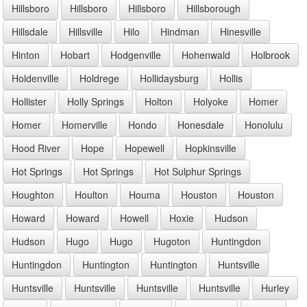
Hillsboro
Hillsboro
Hillsboro
Hillsborough
Hillsdale
Hillsville
Hilo
Hindman
Hinesville
Hinton
Hobart
Hodgenville
Hohenwald
Holbrook
Holdenville
Holdrege
Hollidaysburg
Hollis
Hollister
Holly Springs
Holton
Holyoke
Homer
Homer
Homerville
Hondo
Honesdale
Honolulu
Hood River
Hope
Hopewell
Hopkinsville
Hot Springs
Hot Springs
Hot Sulphur Springs
Houghton
Houlton
Houma
Houston
Houston
Howard
Howard
Howell
Hoxie
Hudson
Hudson
Hugo
Hugo
Hugoton
Huntingdon
Huntingdon
Huntington
Huntington
Huntsville
Huntsville
Huntsville
Huntsville
Huntsville
Hurley