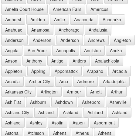
Amelia Court House
American Falls
Americus
Amherst
Amidon
Amite
Anaconda
Anadarko
Anahuac
Anamosa
Anchorage
Andalusia
Anderson
Anderson
Anderson
Andrews
Angleton
Angola
Ann Arbor
Annapolis
Anniston
Anoka
Anson
Anthony
Antigo
Antlers
Apalachicola
Appleton
Appling
Appomattox
Arapaho
Arcadia
Arcadia
Archer City
Arco
Ardmore
Arkadelphia
Arkansas City
Arlington
Armour
Arnett
Arthur
Ash Flat
Ashburn
Ashdown
Asheboro
Asheville
Ashland City
Ashland
Ashland
Ashland
Ashland
Ashland
Ashley
Asotin
Aspen
Aspermont
Astoria
Atchison
Athens
Athens
Athens