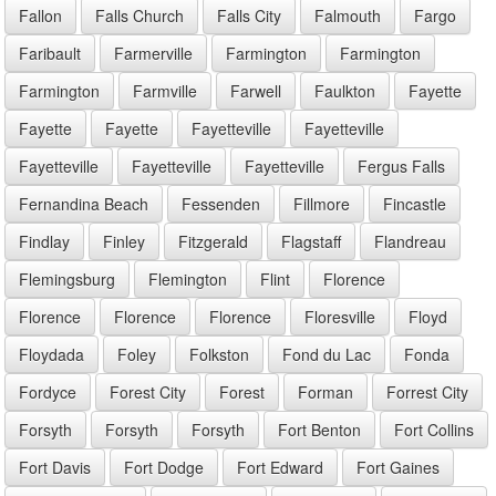
Fallon
Falls Church
Falls City
Falmouth
Fargo
Faribault
Farmerville
Farmington
Farmington
Farmington
Farmville
Farwell
Faulkton
Fayette
Fayette
Fayette
Fayetteville
Fayetteville
Fayetteville
Fayetteville
Fayetteville
Fergus Falls
Fernandina Beach
Fessenden
Fillmore
Fincastle
Findlay
Finley
Fitzgerald
Flagstaff
Flandreau
Flemingsburg
Flemington
Flint
Florence
Florence
Florence
Florence
Floresville
Floyd
Floydada
Foley
Folkston
Fond du Lac
Fonda
Fordyce
Forest City
Forest
Forman
Forrest City
Forsyth
Forsyth
Forsyth
Fort Benton
Fort Collins
Fort Davis
Fort Dodge
Fort Edward
Fort Gaines