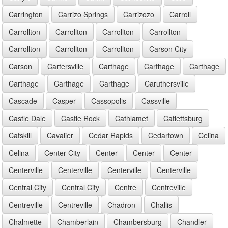
Carrington
Carrizo Springs
Carrizozo
Carroll
Carrollton
Carrollton
Carrollton
Carrollton
Carrollton
Carrollton
Carrollton
Carson City
Carson
Cartersville
Carthage
Carthage
Carthage
Carthage
Carthage
Carthage
Caruthersville
Cascade
Casper
Cassopolis
Cassville
Castle Dale
Castle Rock
Cathlamet
Catlettsburg
Catskill
Cavalier
Cedar Rapids
Cedartown
Celina
Celina
Center City
Center
Center
Center
Centerville
Centerville
Centerville
Centerville
Central City
Central City
Centre
Centreville
Centreville
Centreville
Chadron
Challis
Chalmette
Chamberlain
Chambersburg
Chandler