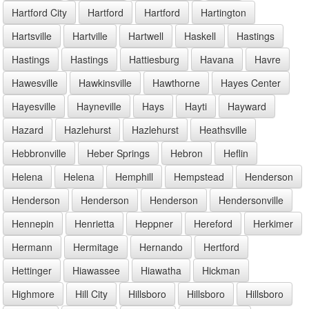
Hartford City
Hartford
Hartford
Hartington
Hartsville
Hartville
Hartwell
Haskell
Hastings
Hastings
Hastings
Hattiesburg
Havana
Havre
Hawesville
Hawkinsville
Hawthorne
Hayes Center
Hayesville
Hayneville
Hays
Hayti
Hayward
Hazard
Hazlehurst
Hazlehurst
Heathsville
Hebbronville
Heber Springs
Hebron
Heflin
Helena
Helena
Hemphill
Hempstead
Henderson
Henderson
Henderson
Henderson
Hendersonville
Hennepin
Henrietta
Heppner
Hereford
Herkimer
Hermann
Hermitage
Hernando
Hertford
Hettinger
Hiawassee
Hiawatha
Hickman
Highmore
Hill City
Hillsboro
Hillsboro
Hillsboro