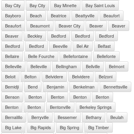
Bay City
Bay City
Bay Minette
Bay Saint Louis
Bayboro
Beach
Beatrice
Beattyville
Beaufort
Beaufort
Beaumont
Beaver City
Beaver
Beaver
Beaver
Beckley
Bedford
Bedford
Bedford
Bedford
Bedford
Beeville
Bel Air
Belfast
Bellaire
Belle Fourche
Bellefontaine
Bellefonte
Belleville
Belleville
Bellingham
Bellville
Belmont
Beloit
Belton
Belvidere
Belvidere
Belzoni
Bemidji
Bend
Benjamin
Benkelman
Bennettsville
Benson
Benton
Benton
Benton
Benton
Benton
Benton
Bentonville
Berkeley Springs
Bernalillo
Berryville
Bessemer
Bethany
Beulah
Big Lake
Big Rapids
Big Spring
Big Timber