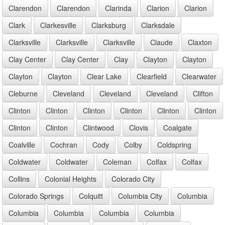
Clarendon
Clarendon
Clarinda
Clarion
Clarion
Clark
Clarkesville
Clarksburg
Clarksdale
Clarksville
Clarksville
Clarksville
Claude
Claxton
Clay Center
Clay Center
Clay
Clayton
Clayton
Clayton
Clayton
Clear Lake
Clearfield
Clearwater
Cleburne
Cleveland
Cleveland
Cleveland
Clifton
Clinton
Clinton
Clinton
Clinton
Clinton
Clinton
Clinton
Clinton
Clintwood
Clovis
Coalgate
Coalville
Cochran
Cody
Colby
Coldspring
Coldwater
Coldwater
Coleman
Colfax
Colfax
Collins
Colonial Heights
Colorado City
Colorado Springs
Colquitt
Columbia City
Columbia
Columbia
Columbia
Columbia
Columbia