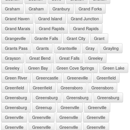
Graham
Graham
Granbury
Grand Forks
Grand Haven
Grand Island
Grand Junction
Grand Marais
Grand Rapids
Grand Rapids
Grangeville
Granite Falls
Grant City
Grant
Grants Pass
Grants
Grantsville
Gray
Grayling
Grayson
Great Bend
Great Falls
Greeley
Greeley
Green Bay
Green Cove Springs
Green Lake
Green River
Greencastle
Greeneville
Greenfield
Greenfield
Greenfield
Greensboro
Greensboro
Greensburg
Greensburg
Greensburg
Greensburg
Greensburg
Greenup
Greenville
Greenville
Greenville
Greenville
Greenville
Greenville
Greenville
Greenville
Greenville
Greenville