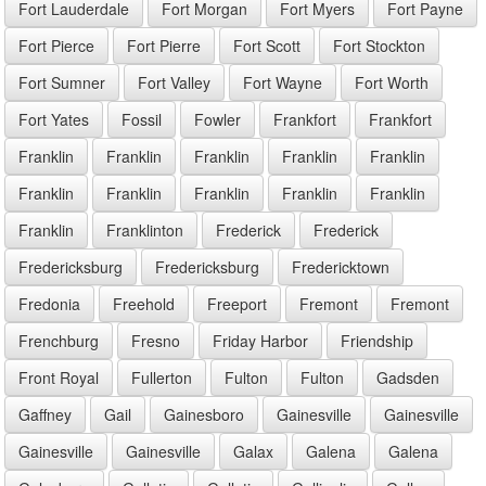
Fort Lauderdale
Fort Morgan
Fort Myers
Fort Payne
Fort Pierce
Fort Pierre
Fort Scott
Fort Stockton
Fort Sumner
Fort Valley
Fort Wayne
Fort Worth
Fort Yates
Fossil
Fowler
Frankfort
Frankfort
Franklin
Franklin
Franklin
Franklin
Franklin
Franklin
Franklin
Franklin
Franklin
Franklin
Franklin
Franklinton
Frederick
Frederick
Fredericksburg
Fredericksburg
Fredericktown
Fredonia
Freehold
Freeport
Fremont
Fremont
Frenchburg
Fresno
Friday Harbor
Friendship
Front Royal
Fullerton
Fulton
Fulton
Gadsden
Gaffney
Gail
Gainesboro
Gainesville
Gainesville
Gainesville
Gainesville
Galax
Galena
Galena