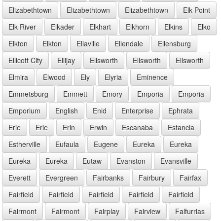
Elizabethtown
Elizabethtown
Elizabethtown
Elk Point
Elk River
Elkader
Elkhart
Elkhorn
Elkins
Elko
Elkton
Elkton
Ellaville
Ellendale
Ellensburg
Ellicott City
Ellijay
Ellsworth
Ellsworth
Ellsworth
Elmira
Elwood
Ely
Elyria
Eminence
Emmetsburg
Emmett
Emory
Emporia
Emporia
Emporium
English
Enid
Enterprise
Ephrata
Erie
Erie
Erin
Erwin
Escanaba
Estancia
Estherville
Eufaula
Eugene
Eureka
Eureka
Eureka
Eureka
Eutaw
Evanston
Evansville
Everett
Evergreen
Fairbanks
Fairbury
Fairfax
Fairfield
Fairfield
Fairfield
Fairfield
Fairfield
Fairmont
Fairmont
Fairplay
Fairview
Falfurrias