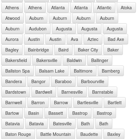
Athens
Athens
Atlanta
Atlanta
Atlantic
Atoka
Atwood
Auburn
Auburn
Auburn
Auburn
Auburn
Audubon
Augusta
Augusta
Augusta
Aurora
Austin
Austin
Ava
Aztec
Bad Axe
Bagley
Bainbridge
Baird
Baker City
Baker
Bakersfield
Bakersville
Baldwin
Ballinger
Ballston Spa
Balsam Lake
Baltimore
Bamberg
Bandera
Bangor
Baraboo
Barbourville
Bardstown
Bardwell
Barnesville
Barnstable
Barnwell
Barron
Barrow
Bartlesville
Bartlett
Bartow
Basin
Bassett
Bastrop
Bastrop
Batavia
Batavia
Batesville
Bath
Bath
Baton Rouge
Battle Mountain
Baudette
Baxley