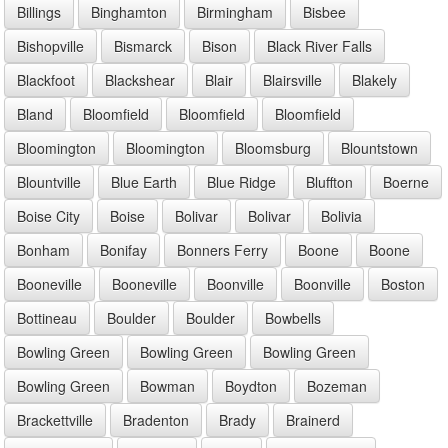
Billings
Binghamton
Birmingham
Bisbee
Bishopville
Bismarck
Bison
Black River Falls
Blackfoot
Blackshear
Blair
Blairsville
Blakely
Bland
Bloomfield
Bloomfield
Bloomfield
Bloomington
Bloomington
Bloomsburg
Blountstown
Blountville
Blue Earth
Blue Ridge
Bluffton
Boerne
Boise City
Boise
Bolivar
Bolivar
Bolivia
Bonham
Bonifay
Bonners Ferry
Boone
Boone
Booneville
Booneville
Boonville
Boonville
Boston
Bottineau
Boulder
Boulder
Bowbells
Bowling Green
Bowling Green
Bowling Green
Bowling Green
Bowman
Boydton
Bozeman
Brackettville
Bradenton
Brady
Brainerd