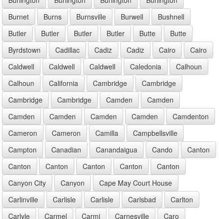
Burnet
Burns
Burnsville
Burwell
Bushnell
Butler
Butler
Butler
Butler
Butte
Butte
Byrdstown
Cadillac
Cadiz
Cadiz
Cairo
Cairo
Caldwell
Caldwell
Caldwell
Caledonia
Calhoun
Calhoun
California
Cambridge
Cambridge
Cambridge
Cambridge
Camden
Camden
Camden
Camden
Camden
Camden
Camdenton
Cameron
Cameron
Camilla
Campbellsville
Campton
Canadian
Canandaigua
Cando
Canton
Canton
Canton
Canton
Canton
Canton
Canyon City
Canyon
Cape May Court House
Carlinville
Carlisle
Carlisle
Carlsbad
Carlton
Carlyle
Carmel
Carmi
Carnesville
Caro