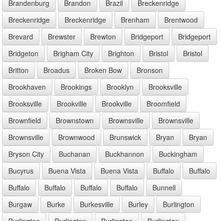
Brandenburg
Brandon
Brazil
Breckenridge
Breckenridge
Breckenridge
Brenham
Brentwood
Brevard
Brewster
Brewton
Bridgeport
Bridgeport
Bridgeton
Brigham City
Brighton
Bristol
Bristol
Britton
Broadus
Broken Bow
Bronson
Brookhaven
Brookings
Brooklyn
Brooksville
Brooksville
Brookville
Brookville
Broomfield
Brownfield
Brownstown
Brownsville
Brownsville
Brownsville
Brownwood
Brunswick
Bryan
Bryan
Bryson City
Buchanan
Buckhannon
Buckingham
Bucyrus
Buena Vista
Buena Vista
Buffalo
Buffalo
Buffalo
Buffalo
Buffalo
Buffalo
Bunnell
Burgaw
Burke
Burkesville
Burley
Burlington
Burlington
Burlington
Burlington
Burlington