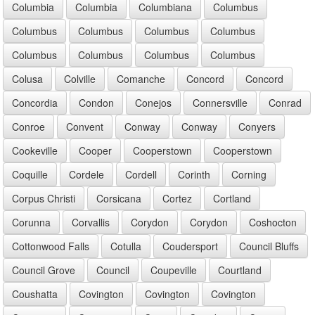
Columbia
Columbia
Columbiana
Columbus
Columbus
Columbus
Columbus
Columbus
Columbus
Columbus
Columbus
Columbus
Colusa
Colville
Comanche
Concord
Concord
Concordia
Condon
Conejos
Connersville
Conrad
Conroe
Convent
Conway
Conway
Conyers
Cookeville
Cooper
Cooperstown
Cooperstown
Coquille
Cordele
Cordell
Corinth
Corning
Corpus Christi
Corsicana
Cortez
Cortland
Corunna
Corvallis
Corydon
Corydon
Coshocton
Cottonwood Falls
Cotulla
Coudersport
Council Bluffs
Council Grove
Council
Coupeville
Courtland
Coushatta
Covington
Covington
Covington