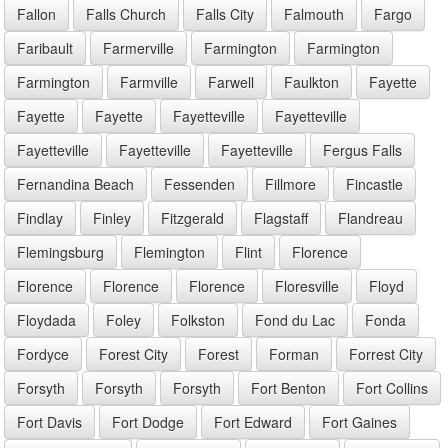
Fallon
Falls Church
Falls City
Falmouth
Fargo
Faribault
Farmerville
Farmington
Farmington
Farmington
Farmville
Farwell
Faulkton
Fayette
Fayette
Fayette
Fayetteville
Fayetteville
Fayetteville
Fayetteville
Fayetteville
Fergus Falls
Fernandina Beach
Fessenden
Fillmore
Fincastle
Findlay
Finley
Fitzgerald
Flagstaff
Flandreau
Flemingsburg
Flemington
Flint
Florence
Florence
Florence
Florence
Floresville
Floyd
Floydada
Foley
Folkston
Fond du Lac
Fonda
Fordyce
Forest City
Forest
Forman
Forrest City
Forsyth
Forsyth
Forsyth
Fort Benton
Fort Collins
Fort Davis
Fort Dodge
Fort Edward
Fort Gaines