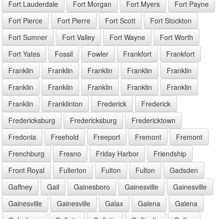
Fort Lauderdale
Fort Morgan
Fort Myers
Fort Payne
Fort Pierce
Fort Pierre
Fort Scott
Fort Stockton
Fort Sumner
Fort Valley
Fort Wayne
Fort Worth
Fort Yates
Fossil
Fowler
Frankfort
Frankfort
Franklin
Franklin
Franklin
Franklin
Franklin
Franklin
Franklin
Franklin
Franklin
Franklin
Franklin
Franklinton
Frederick
Frederick
Fredericksburg
Fredericksburg
Fredericktown
Fredonia
Freehold
Freeport
Fremont
Fremont
Frenchburg
Fresno
Friday Harbor
Friendship
Front Royal
Fullerton
Fulton
Fulton
Gadsden
Gaffney
Gail
Gainesboro
Gainesville
Gainesville
Gainesville
Gainesville
Galax
Galena
Galena