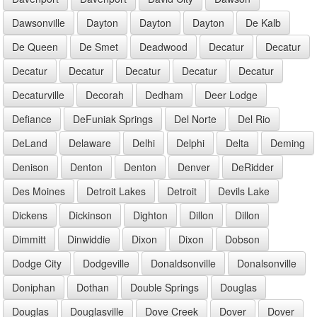
Dawsonville
Dayton
Dayton
Dayton
De Kalb
De Queen
De Smet
Deadwood
Decatur
Decatur
Decatur
Decatur
Decatur
Decatur
Decatur
Decaturville
Decorah
Dedham
Deer Lodge
Defiance
DeFuniak Springs
Del Norte
Del Rio
DeLand
Delaware
Delhi
Delphi
Delta
Deming
Denison
Denton
Denton
Denver
DeRidder
Des Moines
Detroit Lakes
Detroit
Devils Lake
Dickens
Dickinson
Dighton
Dillon
Dillon
Dimmitt
Dinwiddie
Dixon
Dixon
Dobson
Dodge City
Dodgeville
Donaldsonville
Donalsonville
Doniphan
Dothan
Double Springs
Douglas
Douglas
Douglasville
Dove Creek
Dover
Dover