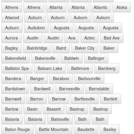
Athens
Athens
Atlanta
Atlanta
Atlantic
Atoka
Atwood
Auburn
Auburn
Auburn
Auburn
Auburn
Audubon
Augusta
Augusta
Augusta
Aurora
Austin
Austin
Ava
Aztec
Bad Axe
Bagley
Bainbridge
Baird
Baker City
Baker
Bakersfield
Bakersville
Baldwin
Ballinger
Ballston Spa
Balsam Lake
Baltimore
Bamberg
Bandera
Bangor
Baraboo
Barbourville
Bardstown
Bardwell
Barnesville
Barnstable
Barnwell
Barron
Barrow
Bartlesville
Bartlett
Bartow
Basin
Bassett
Bastrop
Bastrop
Batavia
Batavia
Batesville
Bath
Bath
Baton Rouge
Battle Mountain
Baudette
Baxley