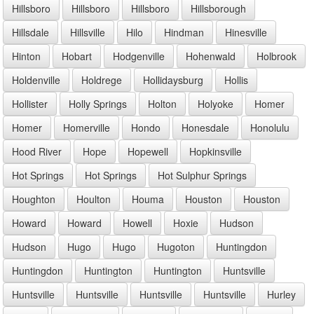
Hillsboro
Hillsboro
Hillsboro
Hillsborough
Hillsdale
Hillsville
Hilo
Hindman
Hinesville
Hinton
Hobart
Hodgenville
Hohenwald
Holbrook
Holdenville
Holdrege
Hollidaysburg
Hollis
Hollister
Holly Springs
Holton
Holyoke
Homer
Homer
Homerville
Hondo
Honesdale
Honolulu
Hood River
Hope
Hopewell
Hopkinsville
Hot Springs
Hot Springs
Hot Sulphur Springs
Houghton
Houlton
Houma
Houston
Houston
Howard
Howard
Howell
Hoxie
Hudson
Hudson
Hugo
Hugo
Hugoton
Huntingdon
Huntingdon
Huntington
Huntington
Huntsville
Huntsville
Huntsville
Huntsville
Huntsville
Hurley