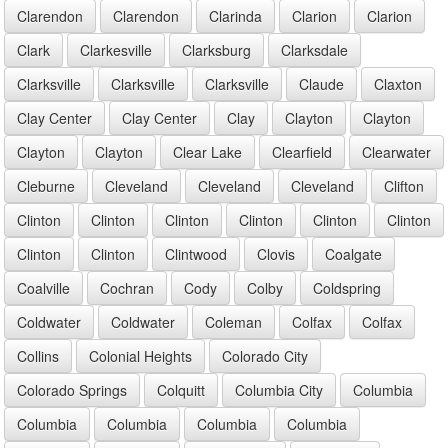
Clarendon
Clarendon
Clarinda
Clarion
Clarion
Clark
Clarkesville
Clarksburg
Clarksdale
Clarksville
Clarksville
Clarksville
Claude
Claxton
Clay Center
Clay Center
Clay
Clayton
Clayton
Clayton
Clayton
Clear Lake
Clearfield
Clearwater
Cleburne
Cleveland
Cleveland
Cleveland
Clifton
Clinton
Clinton
Clinton
Clinton
Clinton
Clinton
Clinton
Clinton
Clintwood
Clovis
Coalgate
Coalville
Cochran
Cody
Colby
Coldspring
Coldwater
Coldwater
Coleman
Colfax
Colfax
Collins
Colonial Heights
Colorado City
Colorado Springs
Colquitt
Columbia City
Columbia
Columbia
Columbia
Columbia
Columbia