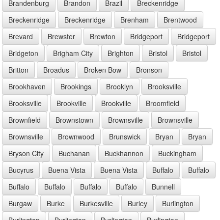
Brandenburg
Brandon
Brazil
Breckenridge
Breckenridge
Breckenridge
Brenham
Brentwood
Brevard
Brewster
Brewton
Bridgeport
Bridgeport
Bridgeton
Brigham City
Brighton
Bristol
Bristol
Britton
Broadus
Broken Bow
Bronson
Brookhaven
Brookings
Brooklyn
Brooksville
Brooksville
Brookville
Brookville
Broomfield
Brownfield
Brownstown
Brownsville
Brownsville
Brownsville
Brownwood
Brunswick
Bryan
Bryan
Bryson City
Buchanan
Buckhannon
Buckingham
Bucyrus
Buena Vista
Buena Vista
Buffalo
Buffalo
Buffalo
Buffalo
Buffalo
Buffalo
Bunnell
Burgaw
Burke
Burkesville
Burley
Burlington
Burlington
Burlington
Burlington
Burlington