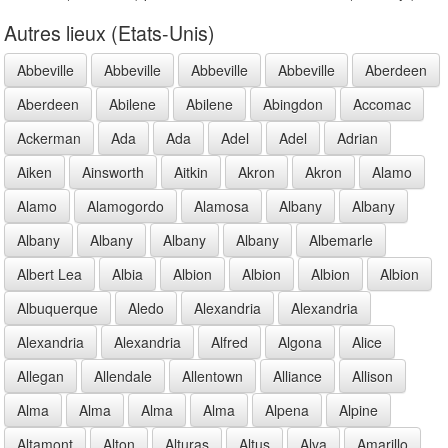
Autres lieux (Etats-Unis)
Abbeville
Abbeville
Abbeville
Abbeville
Aberdeen
Aberdeen
Abilene
Abilene
Abingdon
Accomac
Ackerman
Ada
Ada
Adel
Adel
Adrian
Aiken
Ainsworth
Aitkin
Akron
Akron
Alamo
Alamo
Alamogordo
Alamosa
Albany
Albany
Albany
Albany
Albany
Albany
Albemarle
Albert Lea
Albia
Albion
Albion
Albion
Albion
Albuquerque
Aledo
Alexandria
Alexandria
Alexandria
Alexandria
Alfred
Algona
Alice
Allegan
Allendale
Allentown
Alliance
Allison
Alma
Alma
Alma
Alma
Alpena
Alpine
Altamont
Alton
Alturas
Altus
Alva
Amarillo