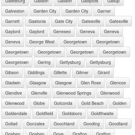
Galesburg
Gallatin
Gallatin
Gallipolis
Gallup
Galveston
Garden City
Garden City
Garner
Garnett
Gastonia
Gate City
Gatesville
Gatesville
Gaylord
Gaylord
Geneseo
Geneva
Geneva
Geneva
George West
Georgetown
Georgetown
Georgetown
Georgetown
Georgetown
Georgetown
Georgetown
Gering
Gettysburg
Gettysburg
Gibson
Giddings
Gillette
Gilmer
Girard
Gladwin
Glasgow
Glasgow
Glen Rose
Glencoe
Glendive
Glenville
Glenwood Springs
Glenwood
Glenwood
Globe
Golconda
Gold Beach
Golden
Goldendale
Goldfield
Goldsboro
Goldthwaite
Goliad
Gonzales
Goochland
Gooding
Goodland
Goshen
Goshen
Gove
Grafton
Grafton