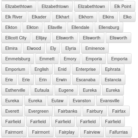
Elizabethtown
Elizabethtown
Elizabethtown
Elk Point
Elk River
Elkader
Elkhart
Elkhorn
Elkins
Elko
Elkton
Elkton
Ellaville
Ellendale
Ellensburg
Ellicott City
Ellijay
Ellsworth
Ellsworth
Ellsworth
Elmira
Elwood
Ely
Elyria
Eminence
Emmetsburg
Emmett
Emory
Emporia
Emporia
Emporium
English
Enid
Enterprise
Ephrata
Erie
Erie
Erin
Erwin
Escanaba
Estancia
Estherville
Eufaula
Eugene
Eureka
Eureka
Eureka
Eureka
Eutaw
Evanston
Evansville
Everett
Evergreen
Fairbanks
Fairbury
Fairfax
Fairfield
Fairfield
Fairfield
Fairfield
Fairfield
Fairmont
Fairmont
Fairplay
Fairview
Falfurrias