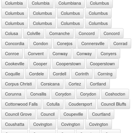
Columbia
Columbia
Columbiana
Columbus
Columbus
Columbus
Columbus
Columbus
Columbus
Columbus
Columbus
Columbus
Colusa
Colville
Comanche
Concord
Concord
Concordia
Condon
Conejos
Connersville
Conrad
Conroe
Convent
Conway
Conway
Conyers
Cookeville
Cooper
Cooperstown
Cooperstown
Coquille
Cordele
Cordell
Corinth
Corning
Corpus Christi
Corsicana
Cortez
Cortland
Corunna
Corvallis
Corydon
Corydon
Coshocton
Cottonwood Falls
Cotulla
Coudersport
Council Bluffs
Council Grove
Council
Coupeville
Courtland
Coushatta
Covington
Covington
Covington