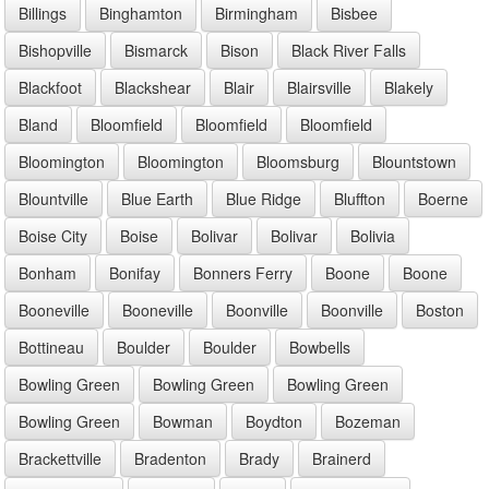
Billings
Binghamton
Birmingham
Bisbee
Bishopville
Bismarck
Bison
Black River Falls
Blackfoot
Blackshear
Blair
Blairsville
Blakely
Bland
Bloomfield
Bloomfield
Bloomfield
Bloomington
Bloomington
Bloomsburg
Blountstown
Blountville
Blue Earth
Blue Ridge
Bluffton
Boerne
Boise City
Boise
Bolivar
Bolivar
Bolivia
Bonham
Bonifay
Bonners Ferry
Boone
Boone
Booneville
Booneville
Boonville
Boonville
Boston
Bottineau
Boulder
Boulder
Bowbells
Bowling Green
Bowling Green
Bowling Green
Bowling Green
Bowman
Boydton
Bozeman
Brackettville
Bradenton
Brady
Brainerd