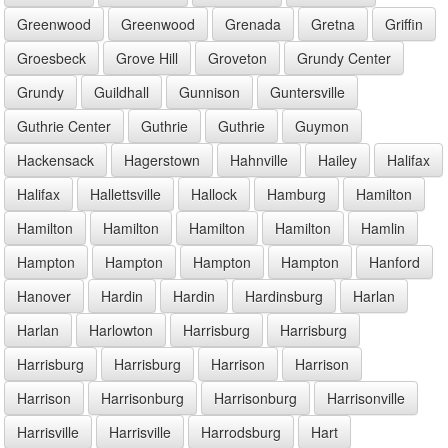
Greenwood
Greenwood
Grenada
Gretna
Griffin
Groesbeck
Grove Hill
Groveton
Grundy Center
Grundy
Guildhall
Gunnison
Guntersville
Guthrie Center
Guthrie
Guthrie
Guymon
Hackensack
Hagerstown
Hahnville
Hailey
Halifax
Halifax
Hallettsville
Hallock
Hamburg
Hamilton
Hamilton
Hamilton
Hamilton
Hamilton
Hamlin
Hampton
Hampton
Hampton
Hampton
Hanford
Hanover
Hardin
Hardin
Hardinsburg
Harlan
Harlan
Harlowton
Harrisburg
Harrisburg
Harrisburg
Harrisburg
Harrison
Harrison
Harrison
Harrisonburg
Harrisonburg
Harrisonville
Harrisville
Harrisville
Harrodsburg
Hart