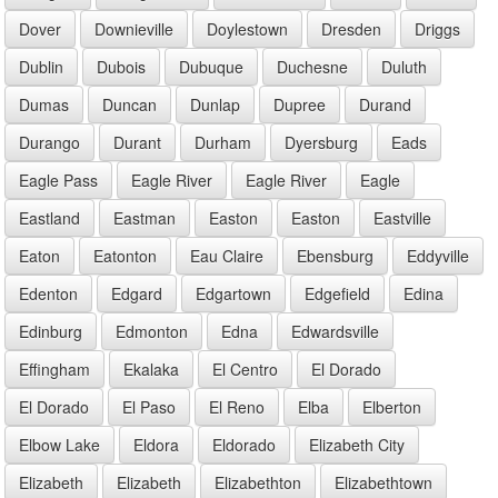
Dover
Downieville
Doylestown
Dresden
Driggs
Dublin
Dubois
Dubuque
Duchesne
Duluth
Dumas
Duncan
Dunlap
Dupree
Durand
Durango
Durant
Durham
Dyersburg
Eads
Eagle Pass
Eagle River
Eagle River
Eagle
Eastland
Eastman
Easton
Easton
Eastville
Eaton
Eatonton
Eau Claire
Ebensburg
Eddyville
Edenton
Edgard
Edgartown
Edgefield
Edina
Edinburg
Edmonton
Edna
Edwardsville
Effingham
Ekalaka
El Centro
El Dorado
El Dorado
El Paso
El Reno
Elba
Elberton
Elbow Lake
Eldora
Eldorado
Elizabeth City
Elizabeth
Elizabeth
Elizabethton
Elizabethtown