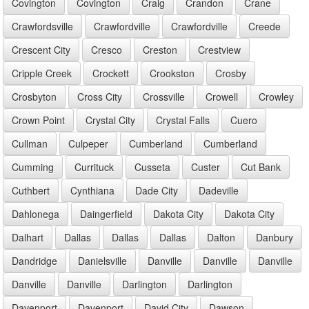
Covington
Covington
Craig
Crandon
Crane
Crawfordsville
Crawfordville
Crawfordville
Creede
Crescent City
Cresco
Creston
Crestview
Cripple Creek
Crockett
Crookston
Crosby
Crosbyton
Cross City
Crossville
Crowell
Crowley
Crown Point
Crystal City
Crystal Falls
Cuero
Cullman
Culpeper
Cumberland
Cumberland
Cumming
Currituck
Cusseta
Custer
Cut Bank
Cuthbert
Cynthiana
Dade City
Dadeville
Dahlonega
Daingerfield
Dakota City
Dakota City
Dalhart
Dallas
Dallas
Dallas
Dalton
Danbury
Dandridge
Danielsville
Danville
Danville
Danville
Danville
Danville
Darlington
Darlington
Davenport
Davenport
David City
Dawson