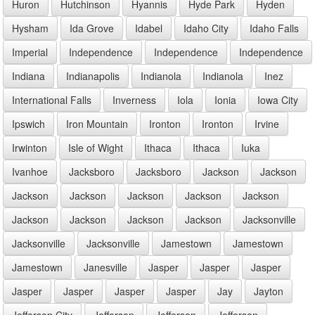
Huron
Hutchinson
Hyannis
Hyde Park
Hyden
Hysham
Ida Grove
Idabel
Idaho City
Idaho Falls
Imperial
Independence
Independence
Independence
Indiana
Indianapolis
Indianola
Indianola
Inez
International Falls
Inverness
Iola
Ionia
Iowa City
Ipswich
Iron Mountain
Ironton
Ironton
Irvine
Irwinton
Isle of Wight
Ithaca
Ithaca
Iuka
Ivanhoe
Jacksboro
Jacksboro
Jackson
Jackson
Jackson
Jackson
Jackson
Jackson
Jackson
Jackson
Jackson
Jackson
Jackson
Jacksonville
Jacksonville
Jacksonville
Jamestown
Jamestown
Jamestown
Janesville
Jasper
Jasper
Jasper
Jasper
Jasper
Jasper
Jasper
Jay
Jayton
Jefferson City
Jefferson
Jefferson
Jefferson