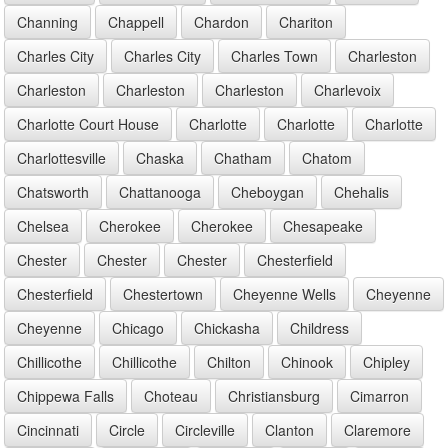
Channing
Chappell
Chardon
Chariton
Charles City
Charles City
Charles Town
Charleston
Charleston
Charleston
Charleston
Charlevoix
Charlotte Court House
Charlotte
Charlotte
Charlotte
Charlottesville
Chaska
Chatham
Chatom
Chatsworth
Chattanooga
Cheboygan
Chehalis
Chelsea
Cherokee
Cherokee
Chesapeake
Chester
Chester
Chester
Chesterfield
Chesterfield
Chestertown
Cheyenne Wells
Cheyenne
Cheyenne
Chicago
Chickasha
Childress
Chillicothe
Chillicothe
Chilton
Chinook
Chipley
Chippewa Falls
Choteau
Christiansburg
Cimarron
Cincinnati
Circle
Circleville
Clanton
Claremore