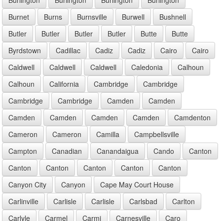
Burnet
Burns
Burnsville
Burwell
Bushnell
Butler
Butler
Butler
Butler
Butte
Butte
Byrdstown
Cadillac
Cadiz
Cadiz
Cairo
Cairo
Caldwell
Caldwell
Caldwell
Caledonia
Calhoun
Calhoun
California
Cambridge
Cambridge
Cambridge
Cambridge
Camden
Camden
Camden
Camden
Camden
Camden
Camdenton
Cameron
Cameron
Camilla
Campbellsville
Campton
Canadian
Canandaigua
Cando
Canton
Canton
Canton
Canton
Canton
Canton
Canyon City
Canyon
Cape May Court House
Carlinville
Carlisle
Carlisle
Carlsbad
Carlton
Carlyle
Carmel
Carmi
Carnesville
Caro