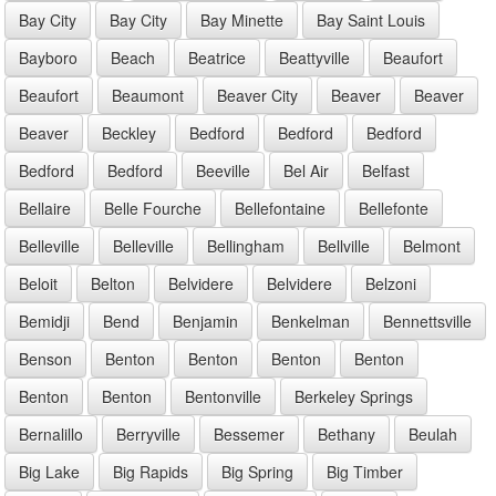
Bay City
Bay City
Bay Minette
Bay Saint Louis
Bayboro
Beach
Beatrice
Beattyville
Beaufort
Beaufort
Beaumont
Beaver City
Beaver
Beaver
Beaver
Beckley
Bedford
Bedford
Bedford
Bedford
Bedford
Beeville
Bel Air
Belfast
Bellaire
Belle Fourche
Bellefontaine
Bellefonte
Belleville
Belleville
Bellingham
Bellville
Belmont
Beloit
Belton
Belvidere
Belvidere
Belzoni
Bemidji
Bend
Benjamin
Benkelman
Bennettsville
Benson
Benton
Benton
Benton
Benton
Benton
Benton
Bentonville
Berkeley Springs
Bernalillo
Berryville
Bessemer
Bethany
Beulah
Big Lake
Big Rapids
Big Spring
Big Timber