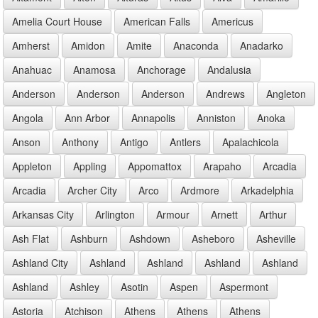
Amelia Court House
American Falls
Americus
Amherst
Amidon
Amite
Anaconda
Anadarko
Anahuac
Anamosa
Anchorage
Andalusia
Anderson
Anderson
Anderson
Andrews
Angleton
Angola
Ann Arbor
Annapolis
Anniston
Anoka
Anson
Anthony
Antigo
Antlers
Apalachicola
Appleton
Appling
Appomattox
Arapaho
Arcadia
Arcadia
Archer City
Arco
Ardmore
Arkadelphia
Arkansas City
Arlington
Armour
Arnett
Arthur
Ash Flat
Ashburn
Ashdown
Asheboro
Asheville
Ashland City
Ashland
Ashland
Ashland
Ashland
Ashland
Ashley
Asotin
Aspen
Aspermont
Astoria
Atchison
Athens
Athens
Athens