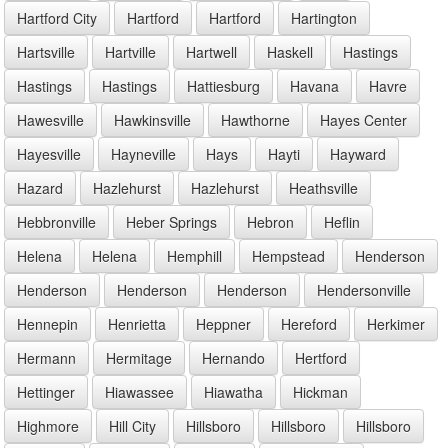
Hartford City
Hartford
Hartford
Hartington
Hartsville
Hartville
Hartwell
Haskell
Hastings
Hastings
Hastings
Hattiesburg
Havana
Havre
Hawesville
Hawkinsville
Hawthorne
Hayes Center
Hayesville
Hayneville
Hays
Hayti
Hayward
Hazard
Hazlehurst
Hazlehurst
Heathsville
Hebbronville
Heber Springs
Hebron
Heflin
Helena
Helena
Hemphill
Hempstead
Henderson
Henderson
Henderson
Henderson
Hendersonville
Hennepin
Henrietta
Heppner
Hereford
Herkimer
Hermann
Hermitage
Hernando
Hertford
Hettinger
Hiawassee
Hiawatha
Hickman
Highmore
Hill City
Hillsboro
Hillsboro
Hillsboro