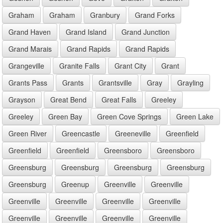
Graham
Graham
Granbury
Grand Forks
Grand Haven
Grand Island
Grand Junction
Grand Marais
Grand Rapids
Grand Rapids
Grangeville
Granite Falls
Grant City
Grant
Grants Pass
Grants
Grantsville
Gray
Grayling
Grayson
Great Bend
Great Falls
Greeley
Greeley
Green Bay
Green Cove Springs
Green Lake
Green River
Greencastle
Greeneville
Greenfield
Greenfield
Greenfield
Greensboro
Greensboro
Greensburg
Greensburg
Greensburg
Greensburg
Greensburg
Greenup
Greenville
Greenville
Greenville
Greenville
Greenville
Greenville
Greenville
Greenville
Greenville
Greenville