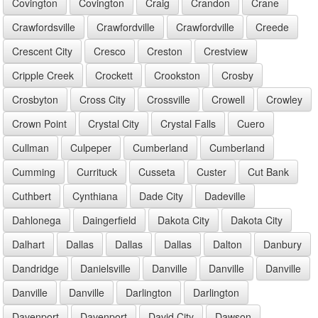
Covington
Covington
Craig
Crandon
Crane
Crawfordsville
Crawfordville
Crawfordville
Creede
Crescent City
Cresco
Creston
Crestview
Cripple Creek
Crockett
Crookston
Crosby
Crosbyton
Cross City
Crossville
Crowell
Crowley
Crown Point
Crystal City
Crystal Falls
Cuero
Cullman
Culpeper
Cumberland
Cumberland
Cumming
Currituck
Cusseta
Custer
Cut Bank
Cuthbert
Cynthiana
Dade City
Dadeville
Dahlonega
Daingerfield
Dakota City
Dakota City
Dalhart
Dallas
Dallas
Dallas
Dalton
Danbury
Dandridge
Danielsville
Danville
Danville
Danville
Danville
Danville
Darlington
Darlington
Davenport
Davenport
David City
Dawson