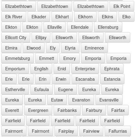
Elizabethtown
Elizabethtown
Elizabethtown
Elk Point
Elk River
Elkader
Elkhart
Elkhorn
Elkins
Elko
Elkton
Elkton
Ellaville
Ellendale
Ellensburg
Ellicott City
Ellijay
Ellsworth
Ellsworth
Ellsworth
Elmira
Elwood
Ely
Elyria
Eminence
Emmetsburg
Emmett
Emory
Emporia
Emporia
Emporium
English
Enid
Enterprise
Ephrata
Erie
Erie
Erin
Erwin
Escanaba
Estancia
Estherville
Eufaula
Eugene
Eureka
Eureka
Eureka
Eureka
Eutaw
Evanston
Evansville
Everett
Evergreen
Fairbanks
Fairbury
Fairfax
Fairfield
Fairfield
Fairfield
Fairfield
Fairfield
Fairmont
Fairmont
Fairplay
Fairview
Falfurrias