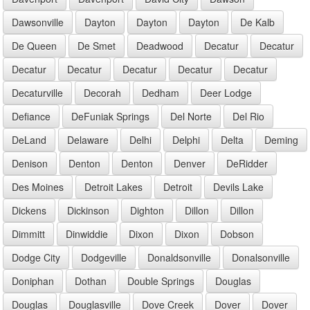
Dawsonville
Dayton
Dayton
Dayton
De Kalb
De Queen
De Smet
Deadwood
Decatur
Decatur
Decatur
Decatur
Decatur
Decatur
Decatur
Decaturville
Decorah
Dedham
Deer Lodge
Defiance
DeFuniak Springs
Del Norte
Del Rio
DeLand
Delaware
Delhi
Delphi
Delta
Deming
Denison
Denton
Denton
Denver
DeRidder
Des Moines
Detroit Lakes
Detroit
Devils Lake
Dickens
Dickinson
Dighton
Dillon
Dillon
Dimmitt
Dinwiddie
Dixon
Dixon
Dobson
Dodge City
Dodgeville
Donaldsonville
Donalsonville
Doniphan
Dothan
Double Springs
Douglas
Douglas
Douglasville
Dove Creek
Dover
Dover