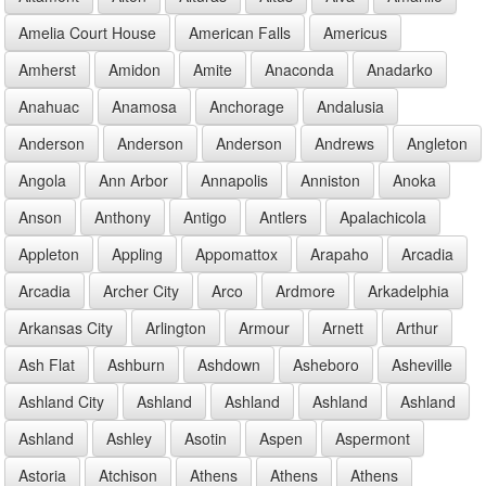
Amelia Court House
American Falls
Americus
Amherst
Amidon
Amite
Anaconda
Anadarko
Anahuac
Anamosa
Anchorage
Andalusia
Anderson
Anderson
Anderson
Andrews
Angleton
Angola
Ann Arbor
Annapolis
Anniston
Anoka
Anson
Anthony
Antigo
Antlers
Apalachicola
Appleton
Appling
Appomattox
Arapaho
Arcadia
Arcadia
Archer City
Arco
Ardmore
Arkadelphia
Arkansas City
Arlington
Armour
Arnett
Arthur
Ash Flat
Ashburn
Ashdown
Asheboro
Asheville
Ashland City
Ashland
Ashland
Ashland
Ashland
Ashland
Ashley
Asotin
Aspen
Aspermont
Astoria
Atchison
Athens
Athens
Athens