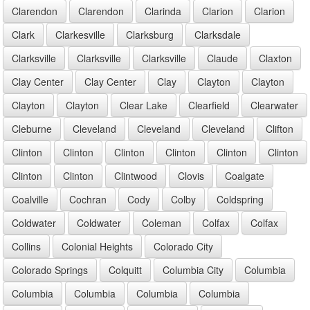
Clarendon
Clarendon
Clarinda
Clarion
Clarion
Clark
Clarkesville
Clarksburg
Clarksdale
Clarksville
Clarksville
Clarksville
Claude
Claxton
Clay Center
Clay Center
Clay
Clayton
Clayton
Clayton
Clayton
Clear Lake
Clearfield
Clearwater
Cleburne
Cleveland
Cleveland
Cleveland
Clifton
Clinton
Clinton
Clinton
Clinton
Clinton
Clinton
Clinton
Clinton
Clintwood
Clovis
Coalgate
Coalville
Cochran
Cody
Colby
Coldspring
Coldwater
Coldwater
Coleman
Colfax
Colfax
Collins
Colonial Heights
Colorado City
Colorado Springs
Colquitt
Columbia City
Columbia
Columbia
Columbia
Columbia
Columbia