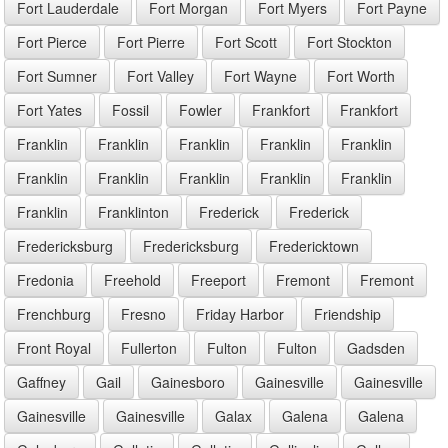
Fort Lauderdale
Fort Morgan
Fort Myers
Fort Payne
Fort Pierce
Fort Pierre
Fort Scott
Fort Stockton
Fort Sumner
Fort Valley
Fort Wayne
Fort Worth
Fort Yates
Fossil
Fowler
Frankfort
Frankfort
Franklin
Franklin
Franklin
Franklin
Franklin
Franklin
Franklin
Franklin
Franklin
Franklin
Franklin
Franklinton
Frederick
Frederick
Fredericksburg
Fredericksburg
Fredericktown
Fredonia
Freehold
Freeport
Fremont
Fremont
Frenchburg
Fresno
Friday Harbor
Friendship
Front Royal
Fullerton
Fulton
Fulton
Gadsden
Gaffney
Gail
Gainesboro
Gainesville
Gainesville
Gainesville
Gainesville
Galax
Galena
Galena