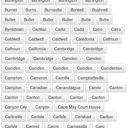
Burnet
Burns
Burnsville
Burwell
Bushnell
Butler
Butler
Butler
Butler
Butte
Butte
Byrdstown
Cadillac
Cadiz
Cadiz
Cairo
Cairo
Caldwell
Caldwell
Caldwell
Caledonia
Calhoun
Calhoun
California
Cambridge
Cambridge
Cambridge
Cambridge
Camden
Camden
Camden
Camden
Camden
Camden
Camdenton
Cameron
Cameron
Camilla
Campbellsville
Campton
Canadian
Canandaigua
Cando
Canton
Canton
Canton
Canton
Canton
Canton
Canyon City
Canyon
Cape May Court House
Carlinville
Carlisle
Carlisle
Carlsbad
Carlton
Carlyle
Carmel
Carmi
Carnesville
Caro