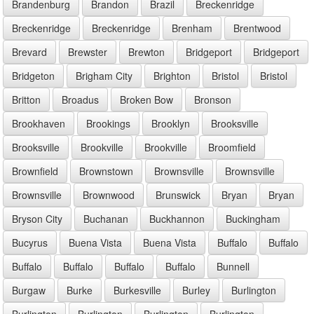
Brandenburg
Brandon
Brazil
Breckenridge
Breckenridge
Breckenridge
Brenham
Brentwood
Brevard
Brewster
Brewton
Bridgeport
Bridgeport
Bridgeton
Brigham City
Brighton
Bristol
Bristol
Britton
Broadus
Broken Bow
Bronson
Brookhaven
Brookings
Brooklyn
Brooksville
Brooksville
Brookville
Brookville
Broomfield
Brownfield
Brownstown
Brownsville
Brownsville
Brownsville
Brownwood
Brunswick
Bryan
Bryan
Bryson City
Buchanan
Buckhannon
Buckingham
Bucyrus
Buena Vista
Buena Vista
Buffalo
Buffalo
Buffalo
Buffalo
Buffalo
Buffalo
Bunnell
Burgaw
Burke
Burkesville
Burley
Burlington
Burlington
Burlington
Burlington
Burlington