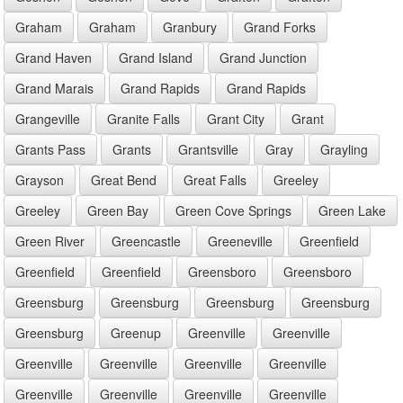
Graham
Graham
Granbury
Grand Forks
Grand Haven
Grand Island
Grand Junction
Grand Marais
Grand Rapids
Grand Rapids
Grangeville
Granite Falls
Grant City
Grant
Grants Pass
Grants
Grantsville
Gray
Grayling
Grayson
Great Bend
Great Falls
Greeley
Greeley
Green Bay
Green Cove Springs
Green Lake
Green River
Greencastle
Greeneville
Greenfield
Greenfield
Greenfield
Greensboro
Greensboro
Greensburg
Greensburg
Greensburg
Greensburg
Greensburg
Greenup
Greenville
Greenville
Greenville
Greenville
Greenville
Greenville
Greenville
Greenville
Greenville
Greenville