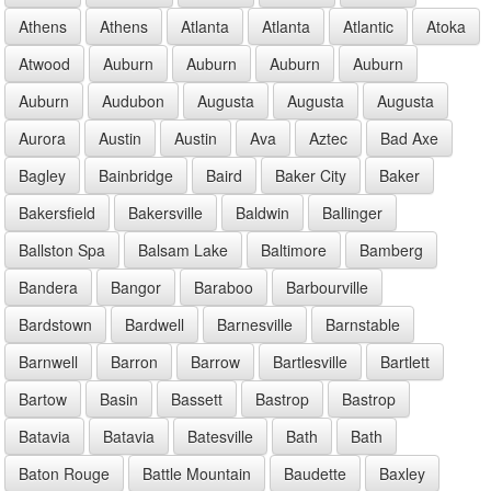
Athens
Athens
Atlanta
Atlanta
Atlantic
Atoka
Atwood
Auburn
Auburn
Auburn
Auburn
Auburn
Audubon
Augusta
Augusta
Augusta
Aurora
Austin
Austin
Ava
Aztec
Bad Axe
Bagley
Bainbridge
Baird
Baker City
Baker
Bakersfield
Bakersville
Baldwin
Ballinger
Ballston Spa
Balsam Lake
Baltimore
Bamberg
Bandera
Bangor
Baraboo
Barbourville
Bardstown
Bardwell
Barnesville
Barnstable
Barnwell
Barron
Barrow
Bartlesville
Bartlett
Bartow
Basin
Bassett
Bastrop
Bastrop
Batavia
Batavia
Batesville
Bath
Bath
Baton Rouge
Battle Mountain
Baudette
Baxley