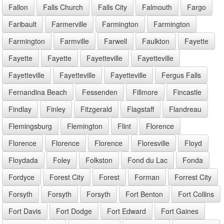
Fallon
Falls Church
Falls City
Falmouth
Fargo
Faribault
Farmerville
Farmington
Farmington
Farmington
Farmville
Farwell
Faulkton
Fayette
Fayette
Fayette
Fayetteville
Fayetteville
Fayetteville
Fayetteville
Fayetteville
Fergus Falls
Fernandina Beach
Fessenden
Fillmore
Fincastle
Findlay
Finley
Fitzgerald
Flagstaff
Flandreau
Flemingsburg
Flemington
Flint
Florence
Florence
Florence
Florence
Floresville
Floyd
Floydada
Foley
Folkston
Fond du Lac
Fonda
Fordyce
Forest City
Forest
Forman
Forrest City
Forsyth
Forsyth
Forsyth
Fort Benton
Fort Collins
Fort Davis
Fort Dodge
Fort Edward
Fort Gaines