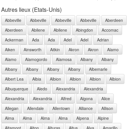
Autres lieux (Etats-Unis)
Abbeville
Abbeville
Abbeville
Abbeville
Aberdeen
Aberdeen
Abilene
Abilene
Abingdon
Accomac
Ackerman
Ada
Ada
Adel
Adel
Adrian
Aiken
Ainsworth
Aitkin
Akron
Akron
Alamo
Alamo
Alamogordo
Alamosa
Albany
Albany
Albany
Albany
Albany
Albany
Albemarle
Albert Lea
Albia
Albion
Albion
Albion
Albion
Albuquerque
Aledo
Alexandria
Alexandria
Alexandria
Alexandria
Alfred
Algona
Alice
Allegan
Allendale
Allentown
Alliance
Allison
Alma
Alma
Alma
Alma
Alpena
Alpine
Altamont
Alton
Alturas
Altus
Alva
Amarillo