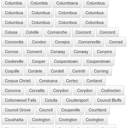
Columbia
Columbia
Columbiana
Columbus
Columbus
Columbus
Columbus
Columbus
Columbus
Columbus
Columbus
Columbus
Colusa
Colville
Comanche
Concord
Concord
Concordia
Condon
Conejos
Connersville
Conrad
Conroe
Convent
Conway
Conway
Conyers
Cookeville
Cooper
Cooperstown
Cooperstown
Coquille
Cordele
Cordell
Corinth
Corning
Corpus Christi
Corsicana
Cortez
Cortland
Corunna
Corvallis
Corydon
Corydon
Coshocton
Cottonwood Falls
Cotulla
Coudersport
Council Bluffs
Council Grove
Council
Coupeville
Courtland
Coushatta
Covington
Covington
Covington