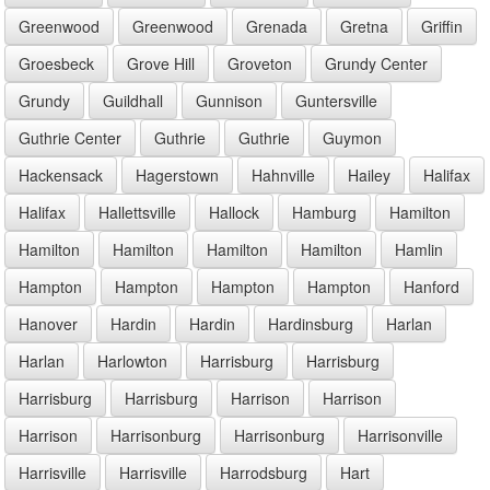
Greenwood
Greenwood
Grenada
Gretna
Griffin
Groesbeck
Grove Hill
Groveton
Grundy Center
Grundy
Guildhall
Gunnison
Guntersville
Guthrie Center
Guthrie
Guthrie
Guymon
Hackensack
Hagerstown
Hahnville
Hailey
Halifax
Halifax
Hallettsville
Hallock
Hamburg
Hamilton
Hamilton
Hamilton
Hamilton
Hamilton
Hamlin
Hampton
Hampton
Hampton
Hampton
Hanford
Hanover
Hardin
Hardin
Hardinsburg
Harlan
Harlan
Harlowton
Harrisburg
Harrisburg
Harrisburg
Harrisburg
Harrison
Harrison
Harrison
Harrisonburg
Harrisonburg
Harrisonville
Harrisville
Harrisville
Harrodsburg
Hart