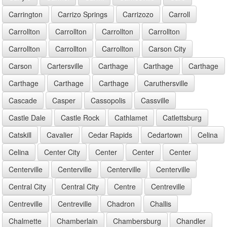
Carrington
Carrizo Springs
Carrizozo
Carroll
Carrollton
Carrollton
Carrollton
Carrollton
Carrollton
Carrollton
Carrollton
Carson City
Carson
Cartersville
Carthage
Carthage
Carthage
Carthage
Carthage
Carthage
Caruthersville
Cascade
Casper
Cassopolis
Cassville
Castle Dale
Castle Rock
Cathlamet
Catlettsburg
Catskill
Cavalier
Cedar Rapids
Cedartown
Celina
Celina
Center City
Center
Center
Center
Centerville
Centerville
Centerville
Centerville
Central City
Central City
Centre
Centreville
Centreville
Centreville
Chadron
Challis
Chalmette
Chamberlain
Chambersburg
Chandler