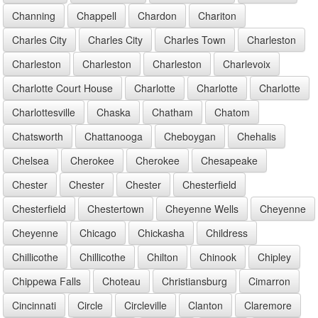
Channing
Chappell
Chardon
Chariton
Charles City
Charles City
Charles Town
Charleston
Charleston
Charleston
Charleston
Charlevoix
Charlotte Court House
Charlotte
Charlotte
Charlotte
Charlottesville
Chaska
Chatham
Chatom
Chatsworth
Chattanooga
Cheboygan
Chehalis
Chelsea
Cherokee
Cherokee
Chesapeake
Chester
Chester
Chester
Chesterfield
Chesterfield
Chestertown
Cheyenne Wells
Cheyenne
Cheyenne
Chicago
Chickasha
Childress
Chillicothe
Chillicothe
Chilton
Chinook
Chipley
Chippewa Falls
Choteau
Christiansburg
Cimarron
Cincinnati
Circle
Circleville
Clanton
Claremore