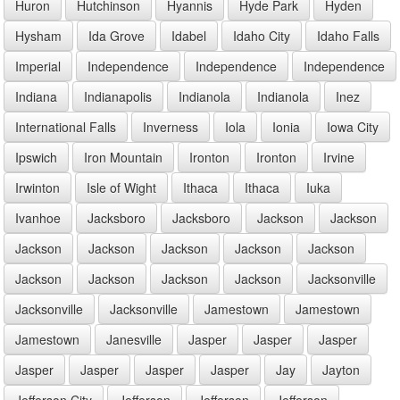
Huron
Hutchinson
Hyannis
Hyde Park
Hyden
Hysham
Ida Grove
Idabel
Idaho City
Idaho Falls
Imperial
Independence
Independence
Independence
Indiana
Indianapolis
Indianola
Indianola
Inez
International Falls
Inverness
Iola
Ionia
Iowa City
Ipswich
Iron Mountain
Ironton
Ironton
Irvine
Irwinton
Isle of Wight
Ithaca
Ithaca
Iuka
Ivanhoe
Jacksboro
Jacksboro
Jackson
Jackson
Jackson
Jackson
Jackson
Jackson
Jackson
Jackson
Jackson
Jackson
Jackson
Jacksonville
Jacksonville
Jacksonville
Jamestown
Jamestown
Jamestown
Janesville
Jasper
Jasper
Jasper
Jasper
Jasper
Jasper
Jasper
Jay
Jayton
Jefferson City
Jefferson
Jefferson
Jefferson