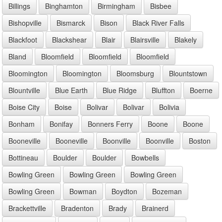
Billings
Binghamton
Birmingham
Bisbee
Bishopville
Bismarck
Bison
Black River Falls
Blackfoot
Blackshear
Blair
Blairsville
Blakely
Bland
Bloomfield
Bloomfield
Bloomfield
Bloomington
Bloomington
Bloomsburg
Blountstown
Blountville
Blue Earth
Blue Ridge
Bluffton
Boerne
Boise City
Boise
Bolivar
Bolivar
Bolivia
Bonham
Bonifay
Bonners Ferry
Boone
Boone
Booneville
Booneville
Boonville
Boonville
Boston
Bottineau
Boulder
Boulder
Bowbells
Bowling Green
Bowling Green
Bowling Green
Bowling Green
Bowman
Boydton
Bozeman
Brackettville
Bradenton
Brady
Brainerd