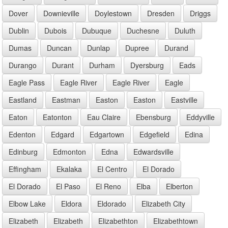
Dover
Downieville
Doylestown
Dresden
Driggs
Dublin
Dubois
Dubuque
Duchesne
Duluth
Dumas
Duncan
Dunlap
Dupree
Durand
Durango
Durant
Durham
Dyersburg
Eads
Eagle Pass
Eagle River
Eagle River
Eagle
Eastland
Eastman
Easton
Easton
Eastville
Eaton
Eatonton
Eau Claire
Ebensburg
Eddyville
Edenton
Edgard
Edgartown
Edgefield
Edina
Edinburg
Edmonton
Edna
Edwardsville
Effingham
Ekalaka
El Centro
El Dorado
El Dorado
El Paso
El Reno
Elba
Elberton
Elbow Lake
Eldora
Eldorado
Elizabeth City
Elizabeth
Elizabeth
Elizabethton
Elizabethtown