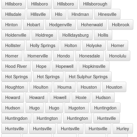
Hillsboro
Hillsboro
Hillsboro
Hillsborough
Hillsdale
Hillsville
Hilo
Hindman
Hinesville
Hinton
Hobart
Hodgenville
Hohenwald
Holbrook
Holdenville
Holdrege
Hollidaysburg
Hollis
Hollister
Holly Springs
Holton
Holyoke
Homer
Homer
Homerville
Hondo
Honesdale
Honolulu
Hood River
Hope
Hopewell
Hopkinsville
Hot Springs
Hot Springs
Hot Sulphur Springs
Houghton
Houlton
Houma
Houston
Houston
Howard
Howard
Howell
Hoxie
Hudson
Hudson
Hugo
Hugo
Hugoton
Huntingdon
Huntingdon
Huntington
Huntington
Huntsville
Huntsville
Huntsville
Huntsville
Huntsville
Hurley