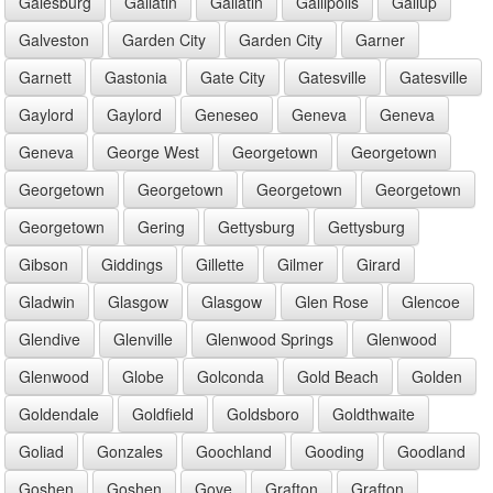
Galesburg
Gallatin
Gallatin
Gallipolis
Gallup
Galveston
Garden City
Garden City
Garner
Garnett
Gastonia
Gate City
Gatesville
Gatesville
Gaylord
Gaylord
Geneseo
Geneva
Geneva
Geneva
George West
Georgetown
Georgetown
Georgetown
Georgetown
Georgetown
Georgetown
Georgetown
Gering
Gettysburg
Gettysburg
Gibson
Giddings
Gillette
Gilmer
Girard
Gladwin
Glasgow
Glasgow
Glen Rose
Glencoe
Glendive
Glenville
Glenwood Springs
Glenwood
Glenwood
Globe
Golconda
Gold Beach
Golden
Goldendale
Goldfield
Goldsboro
Goldthwaite
Goliad
Gonzales
Goochland
Gooding
Goodland
Goshen
Goshen
Gove
Grafton
Grafton