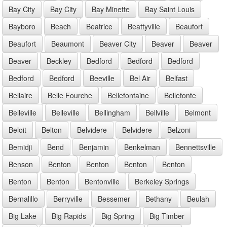
Bay City
Bay City
Bay Minette
Bay Saint Louis
Bayboro
Beach
Beatrice
Beattyville
Beaufort
Beaufort
Beaumont
Beaver City
Beaver
Beaver
Beaver
Beckley
Bedford
Bedford
Bedford
Bedford
Bedford
Beeville
Bel Air
Belfast
Bellaire
Belle Fourche
Bellefontaine
Bellefonte
Belleville
Belleville
Bellingham
Bellville
Belmont
Beloit
Belton
Belvidere
Belvidere
Belzoni
Bemidji
Bend
Benjamin
Benkelman
Bennettsville
Benson
Benton
Benton
Benton
Benton
Benton
Benton
Bentonville
Berkeley Springs
Bernalillo
Berryville
Bessemer
Bethany
Beulah
Big Lake
Big Rapids
Big Spring
Big Timber