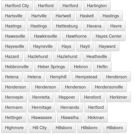
Hartford City
Hartford
Hartford
Hartington
Hartsville
Hartville
Hartwell
Haskell
Hastings
Hastings
Hastings
Hattiesburg
Havana
Havre
Hawesville
Hawkinsville
Hawthorne
Hayes Center
Hayesville
Hayneville
Hays
Hayti
Hayward
Hazard
Hazlehurst
Hazlehurst
Heathsville
Hebbronville
Heber Springs
Hebron
Heflin
Helena
Helena
Hemphill
Hempstead
Henderson
Henderson
Henderson
Henderson
Hendersonville
Hennepin
Henrietta
Heppner
Hereford
Herkimer
Hermann
Hermitage
Hernando
Hertford
Hettinger
Hiawassee
Hiawatha
Hickman
Highmore
Hill City
Hillsboro
Hillsboro
Hillsboro