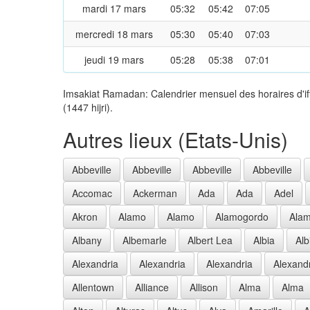
mardi 17 mars
05:32
05:42
07:05
mercredi 18 mars
05:30
05:40
07:03
jeudi 19 mars
05:28
05:38
07:01
Imsakiat Ramadan: Calendrier mensuel des horaires d'i
(1447 hijri).
Autres lieux (Etats-Unis)
Abbeville
Abbeville
Abbeville
Abbeville
Accomac
Ackerman
Ada
Ada
Adel
Akron
Alamo
Alamo
Alamogordo
Ala
Albany
Albemarle
Albert Lea
Albia
Alb
Alexandria
Alexandria
Alexandria
Alexand
Allentown
Alliance
Allison
Alma
Alma