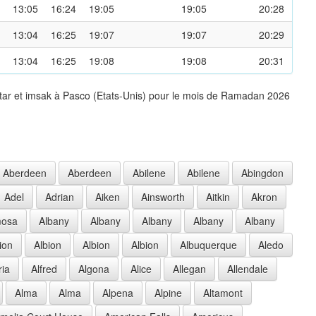
13:05
16:24
19:05
19:05
20:28
13:04
16:25
19:07
19:07
20:29
13:04
16:25
19:08
19:08
20:31
ftar et imsak à Pasco (Etats-Unis) pour le mois de Ramadan 2026
Aberdeen
Aberdeen
Abilene
Abilene
Abingdon
Adel
Adrian
Aiken
Ainsworth
Aitkin
Akron
mosa
Albany
Albany
Albany
Albany
Albany
ion
Albion
Albion
Albion
Albuquerque
Aledo
ria
Alfred
Algona
Alice
Allegan
Allendale
Alma
Alma
Alpena
Alpine
Altamont