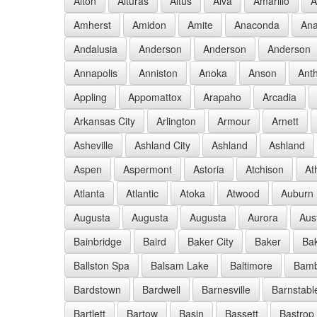
Alton
Alturas
Altus
Alva
Amarillo
A
Amherst
Amidon
Amite
Anaconda
Ana
Andalusia
Anderson
Anderson
Anderson
Annapolis
Anniston
Anoka
Anson
Ant
Appling
Appomattox
Arapaho
Arcadia
Arkansas City
Arlington
Armour
Arnett
Asheville
Ashland City
Ashland
Ashland
Aspen
Aspermont
Astoria
Atchison
At
Atlanta
Atlantic
Atoka
Atwood
Auburn
Augusta
Augusta
Augusta
Aurora
Aus
Bainbridge
Baird
Baker City
Baker
Bak
Ballston Spa
Balsam Lake
Baltimore
Bam
Bardstown
Bardwell
Barnesville
Barnstabl
Bartlett
Bartow
Basin
Bassett
Bastrop