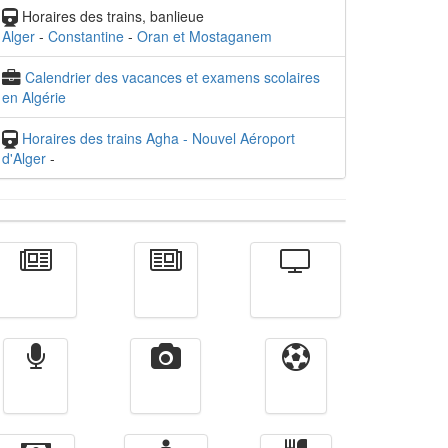
Horaires des trains, banlieue
Alger
-
Constantine
-
Oran et Mostaganem
Calendrier des vacances et examens scolaires
en Algérie
Horaires des trains Agha - Nouvel Aéroport
d'Alger
-
Actualité
الأخبار
Télévision
Radio
Vidéos
Sport