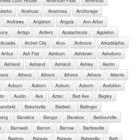
melia Court House
American Falls
Americus
darko
Anahuac
Anamosa
Anchorage
Andrews
Angleton
Angola
Ann Arbor
hony
Antigo
Antlers
Apalachicola
Appleton
Arcadia
Archer City
Arco
Ardmore
Arkadelphia
Arthur
Ash Flat
Ashburn
Ashdown
Asheboro
Ashland
Ashland
Ashland
Ashley
Asotin
hens
Athens
Athens
Athens
Athens
Atlanta
Auburn
Auburn
Auburn
Auburn
Audubon
tin
Austin
Ava
Aztec
Bad Axe
Bagley
ersfield
Bakersville
Baldwin
Ballinger
berg
Bandera
Bangor
Baraboo
Barbourville
e
Barnwell
Barron
Barrow
Bartlesville
Bastrop
Batavia
Batavia
Batesville
Bath