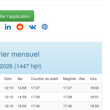
ler l'application
ier mensuel
026 (1447 hijri)
Dohr
Asr
Coucher du soleil
Maghrib
-
Iftar
Icha
12:10
14:58
17:27
17:27
18:50
12:10
14:59
17:28
17:28
18:51
12:10
15:00
17:30
17:30
18:53