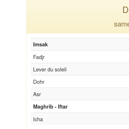
D
same
Imsak
Fadjr
Lever du soleil
Dohr
Asr
Maghrib - Iftar
Icha