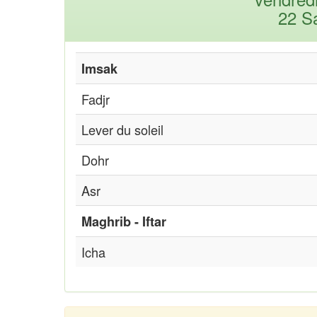
22 S
Imsak
Fadjr
Lever du soleil
Dohr
Asr
Maghrib - Iftar
Icha