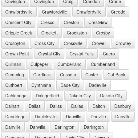
Covington
Covington
Craig
Crandon
Crane
Crawfordsville
Crawfordville
Crawfordville
Creede
Crescent City
Cresco
Creston
Crestview
Cripple Creek
Crockett
Crookston
Crosby
Crosbyton
Cross City
Crossville
Crowell
Crowley
Crown Point
Crystal City
Crystal Falls
Cuero
Cullman
Culpeper
Cumberland
Cumberland
Cumming
Currituck
Cusseta
Custer
Cut Bank
Cuthbert
Cynthiana
Dade City
Dadeville
Dahlonega
Daingerfield
Dakota City
Dakota City
Dalhart
Dallas
Dallas
Dallas
Dalton
Danbury
Dandridge
Danielsville
Danville
Danville
Danville
Danville
Danville
Darlington
Darlington
Davenport
Davenport
David City
Dawson