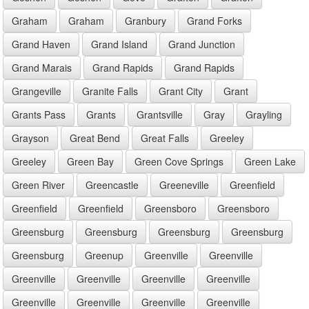
Graham
Graham
Granbury
Grand Forks
Grand Haven
Grand Island
Grand Junction
Grand Marais
Grand Rapids
Grand Rapids
Grangeville
Granite Falls
Grant City
Grant
Grants Pass
Grants
Grantsville
Gray
Grayling
Grayson
Great Bend
Great Falls
Greeley
Greeley
Green Bay
Green Cove Springs
Green Lake
Green River
Greencastle
Greeneville
Greenfield
Greenfield
Greenfield
Greensboro
Greensboro
Greensburg
Greensburg
Greensburg
Greensburg
Greensburg
Greenup
Greenville
Greenville
Greenville
Greenville
Greenville
Greenville
Greenville
Greenville
Greenville
Greenville