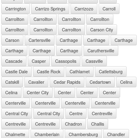
Carrington
Carrizo Springs
Carrizozo
Carroll
Carrollton
Carrollton
Carrollton
Carrollton
Carrollton
Carrollton
Carrollton
Carson City
Carson
Cartersville
Carthage
Carthage
Carthage
Carthage
Carthage
Carthage
Caruthersville
Cascade
Casper
Cassopolis
Cassville
Castle Dale
Castle Rock
Cathlamet
Catlettsburg
Catskill
Cavalier
Cedar Rapids
Cedartown
Celina
Celina
Center City
Center
Center
Center
Centerville
Centerville
Centerville
Centerville
Central City
Central City
Centre
Centreville
Centreville
Centreville
Chadron
Challis
Chalmette
Chamberlain
Chambersburg
Chandler