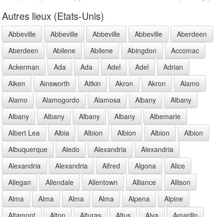
Autres lieux (Etats-Unis)
Abbeville
Abbeville
Abbeville
Abbeville
Aberdeen
Aberdeen
Abilene
Abilene
Abingdon
Accomac
Ackerman
Ada
Ada
Adel
Adel
Adrian
Aiken
Ainsworth
Aitkin
Akron
Akron
Alamo
Alamo
Alamogordo
Alamosa
Albany
Albany
Albany
Albany
Albany
Albany
Albemarle
Albert Lea
Albia
Albion
Albion
Albion
Albion
Albuquerque
Aledo
Alexandria
Alexandria
Alexandria
Alexandria
Alfred
Algona
Alice
Allegan
Allendale
Allentown
Alliance
Allison
Alma
Alma
Alma
Alma
Alpena
Alpine
Altamont
Alton
Alturas
Altus
Alva
Amarillo