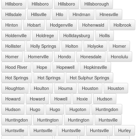
Hillsboro
Hillsboro
Hillsboro
Hillsborough
Hillsdale
Hillsville
Hilo
Hindman
Hinesville
Hinton
Hobart
Hodgenville
Hohenwald
Holbrook
Holdenville
Holdrege
Hollidaysburg
Hollis
Hollister
Holly Springs
Holton
Holyoke
Homer
Homer
Homerville
Hondo
Honesdale
Honolulu
Hood River
Hope
Hopewell
Hopkinsville
Hot Springs
Hot Springs
Hot Sulphur Springs
Houghton
Houlton
Houma
Houston
Houston
Howard
Howard
Howell
Hoxie
Hudson
Hudson
Hugo
Hugo
Hugoton
Huntingdon
Huntingdon
Huntington
Huntington
Huntsville
Huntsville
Huntsville
Huntsville
Huntsville
Hurley