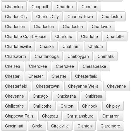
Channing
Chappell
Chardon
Chariton
Charles City
Charles City
Charles Town
Charleston
Charleston
Charleston
Charleston
Charlevoix
Charlotte Court House
Charlotte
Charlotte
Charlotte
Charlottesville
Chaska
Chatham
Chatom
Chatsworth
Chattanooga
Cheboygan
Chehalis
Chelsea
Cherokee
Cherokee
Chesapeake
Chester
Chester
Chester
Chesterfield
Chesterfield
Chestertown
Cheyenne Wells
Cheyenne
Cheyenne
Chicago
Chickasha
Childress
Chillicothe
Chillicothe
Chilton
Chinook
Chipley
Chippewa Falls
Choteau
Christiansburg
Cimarron
Cincinnati
Circle
Circleville
Clanton
Claremore