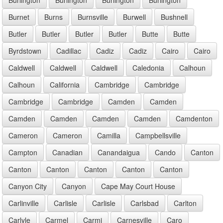
Burnet
Burns
Burnsville
Burwell
Bushnell
Butler
Butler
Butler
Butler
Butte
Butte
Byrdstown
Cadillac
Cadiz
Cadiz
Cairo
Cairo
Caldwell
Caldwell
Caldwell
Caledonia
Calhoun
Calhoun
California
Cambridge
Cambridge
Cambridge
Cambridge
Camden
Camden
Camden
Camden
Camden
Camden
Camdenton
Cameron
Cameron
Camilla
Campbellsville
Campton
Canadian
Canandaigua
Cando
Canton
Canton
Canton
Canton
Canton
Canton
Canyon City
Canyon
Cape May Court House
Carlinville
Carlisle
Carlisle
Carlsbad
Carlton
Carlyle
Carmel
Carmi
Carnesville
Caro