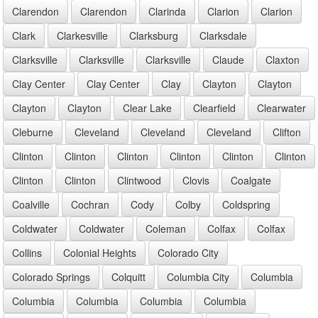
Clarendon
Clarendon
Clarinda
Clarion
Clarion
Clark
Clarkesville
Clarksburg
Clarksdale
Clarksville
Clarksville
Clarksville
Claude
Claxton
Clay Center
Clay Center
Clay
Clayton
Clayton
Clayton
Clayton
Clear Lake
Clearfield
Clearwater
Cleburne
Cleveland
Cleveland
Cleveland
Clifton
Clinton
Clinton
Clinton
Clinton
Clinton
Clinton
Clinton
Clinton
Clintwood
Clovis
Coalgate
Coalville
Cochran
Cody
Colby
Coldspring
Coldwater
Coldwater
Coleman
Colfax
Colfax
Collins
Colonial Heights
Colorado City
Colorado Springs
Colquitt
Columbia City
Columbia
Columbia
Columbia
Columbia
Columbia