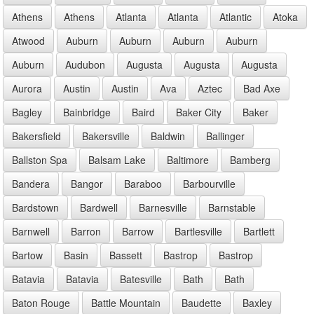
Athens
Athens
Atlanta
Atlanta
Atlantic
Atoka
Atwood
Auburn
Auburn
Auburn
Auburn
Auburn
Audubon
Augusta
Augusta
Augusta
Aurora
Austin
Austin
Ava
Aztec
Bad Axe
Bagley
Bainbridge
Baird
Baker City
Baker
Bakersfield
Bakersville
Baldwin
Ballinger
Ballston Spa
Balsam Lake
Baltimore
Bamberg
Bandera
Bangor
Baraboo
Barbourville
Bardstown
Bardwell
Barnesville
Barnstable
Barnwell
Barron
Barrow
Bartlesville
Bartlett
Bartow
Basin
Bassett
Bastrop
Bastrop
Batavia
Batavia
Batesville
Bath
Bath
Baton Rouge
Battle Mountain
Baudette
Baxley