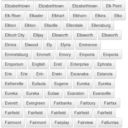
Elizabethtown
Elizabethtown
Elizabethtown
Elk Point
Elk River
Elkader
Elkhart
Elkhorn
Elkins
Elko
Elkton
Elkton
Ellaville
Ellendale
Ellensburg
Ellicott City
Ellijay
Ellsworth
Ellsworth
Ellsworth
Elmira
Elwood
Ely
Elyria
Eminence
Emmetsburg
Emmett
Emory
Emporia
Emporia
Emporium
English
Enid
Enterprise
Ephrata
Erie
Erie
Erin
Erwin
Escanaba
Estancia
Estherville
Eufaula
Eugene
Eureka
Eureka
Eureka
Eureka
Eutaw
Evanston
Evansville
Everett
Evergreen
Fairbanks
Fairbury
Fairfax
Fairfield
Fairfield
Fairfield
Fairfield
Fairfield
Fairmont
Fairmont
Fairplay
Fairview
Falfurrias