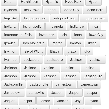
Huron
Hutchinson
Hyannis
Hyde Park
Hyden
Hysham
Ida Grove
Idabel
Idaho City
Idaho Falls
Imperial
Independence
Independence
Independence
Indiana
Indianapolis
Indianola
Indianola
Inez
International Falls
Inverness
Iola
Ionia
Iowa City
Ipswich
Iron Mountain
Ironton
Ironton
Irvine
Irwinton
Isle of Wight
Ithaca
Ithaca
Iuka
Ivanhoe
Jacksboro
Jacksboro
Jackson
Jackson
Jackson
Jackson
Jackson
Jackson
Jackson
Jackson
Jackson
Jackson
Jackson
Jacksonville
Jacksonville
Jacksonville
Jamestown
Jamestown
Jamestown
Janesville
Jasper
Jasper
Jasper
Jasper
Jasper
Jasper
Jasper
Jay
Jayton
Jefferson City
Jefferson
Jefferson
Jefferson