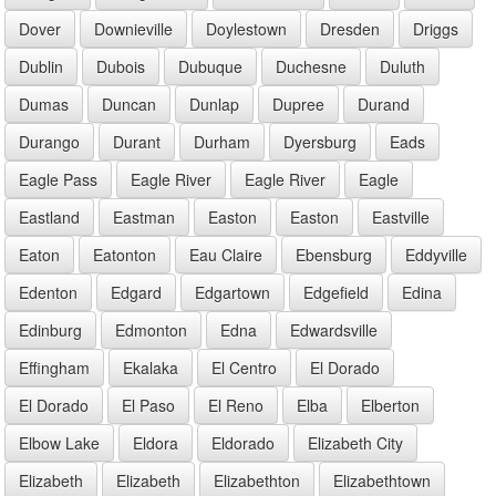
Dover
Downieville
Doylestown
Dresden
Driggs
Dublin
Dubois
Dubuque
Duchesne
Duluth
Dumas
Duncan
Dunlap
Dupree
Durand
Durango
Durant
Durham
Dyersburg
Eads
Eagle Pass
Eagle River
Eagle River
Eagle
Eastland
Eastman
Easton
Easton
Eastville
Eaton
Eatonton
Eau Claire
Ebensburg
Eddyville
Edenton
Edgard
Edgartown
Edgefield
Edina
Edinburg
Edmonton
Edna
Edwardsville
Effingham
Ekalaka
El Centro
El Dorado
El Dorado
El Paso
El Reno
Elba
Elberton
Elbow Lake
Eldora
Eldorado
Elizabeth City
Elizabeth
Elizabeth
Elizabethton
Elizabethtown