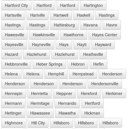
Hartford City
Hartford
Hartford
Hartington
Hartsville
Hartville
Hartwell
Haskell
Hastings
Hastings
Hastings
Hattiesburg
Havana
Havre
Hawesville
Hawkinsville
Hawthorne
Hayes Center
Hayesville
Hayneville
Hays
Hayti
Hayward
Hazard
Hazlehurst
Hazlehurst
Heathsville
Hebbronville
Heber Springs
Hebron
Heflin
Helena
Helena
Hemphill
Hempstead
Henderson
Henderson
Henderson
Henderson
Hendersonville
Hennepin
Henrietta
Heppner
Hereford
Herkimer
Hermann
Hermitage
Hernando
Hertford
Hettinger
Hiawassee
Hiawatha
Hickman
Highmore
Hill City
Hillsboro
Hillsboro
Hillsboro