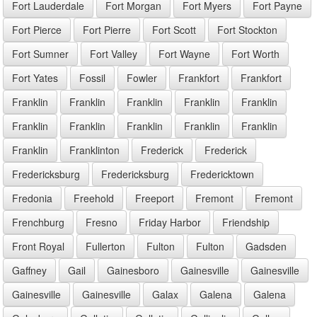
Fort Lauderdale
Fort Morgan
Fort Myers
Fort Payne
Fort Pierce
Fort Pierre
Fort Scott
Fort Stockton
Fort Sumner
Fort Valley
Fort Wayne
Fort Worth
Fort Yates
Fossil
Fowler
Frankfort
Frankfort
Franklin
Franklin
Franklin
Franklin
Franklin
Franklin
Franklin
Franklin
Franklin
Franklin
Franklin
Franklinton
Frederick
Frederick
Fredericksburg
Fredericksburg
Fredericktown
Fredonia
Freehold
Freeport
Fremont
Fremont
Frenchburg
Fresno
Friday Harbor
Friendship
Front Royal
Fullerton
Fulton
Fulton
Gadsden
Gaffney
Gail
Gainesboro
Gainesville
Gainesville
Gainesville
Gainesville
Galax
Galena
Galena