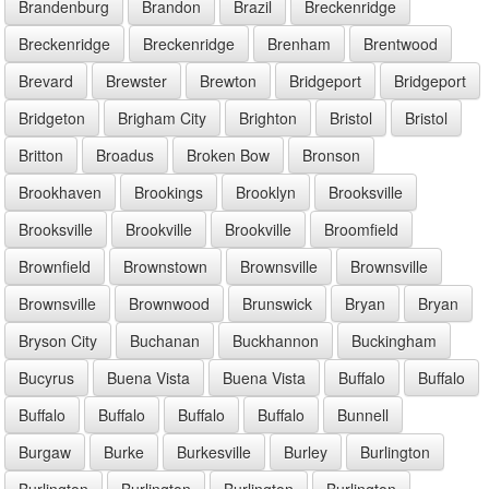
Brandenburg
Brandon
Brazil
Breckenridge
Breckenridge
Breckenridge
Brenham
Brentwood
Brevard
Brewster
Brewton
Bridgeport
Bridgeport
Bridgeton
Brigham City
Brighton
Bristol
Bristol
Britton
Broadus
Broken Bow
Bronson
Brookhaven
Brookings
Brooklyn
Brooksville
Brooksville
Brookville
Brookville
Broomfield
Brownfield
Brownstown
Brownsville
Brownsville
Brownsville
Brownwood
Brunswick
Bryan
Bryan
Bryson City
Buchanan
Buckhannon
Buckingham
Bucyrus
Buena Vista
Buena Vista
Buffalo
Buffalo
Buffalo
Buffalo
Buffalo
Buffalo
Bunnell
Burgaw
Burke
Burkesville
Burley
Burlington
Burlington
Burlington
Burlington
Burlington