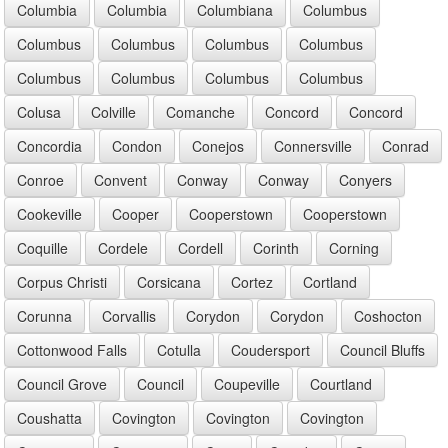
Columbia
Columbia
Columbiana
Columbus
Columbus
Columbus
Columbus
Columbus
Columbus
Columbus
Columbus
Columbus
Colusa
Colville
Comanche
Concord
Concord
Concordia
Condon
Conejos
Connersville
Conrad
Conroe
Convent
Conway
Conway
Conyers
Cookeville
Cooper
Cooperstown
Cooperstown
Coquille
Cordele
Cordell
Corinth
Corning
Corpus Christi
Corsicana
Cortez
Cortland
Corunna
Corvallis
Corydon
Corydon
Coshocton
Cottonwood Falls
Cotulla
Coudersport
Council Bluffs
Council Grove
Council
Coupeville
Courtland
Coushatta
Covington
Covington
Covington