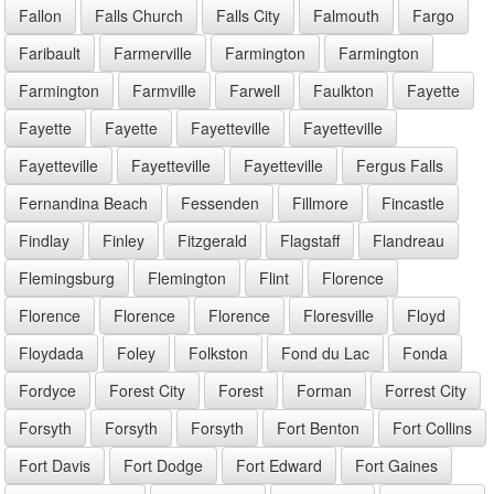
Fallon
Falls Church
Falls City
Falmouth
Fargo
Faribault
Farmerville
Farmington
Farmington
Farmington
Farmville
Farwell
Faulkton
Fayette
Fayette
Fayette
Fayetteville
Fayetteville
Fayetteville
Fayetteville
Fayetteville
Fergus Falls
Fernandina Beach
Fessenden
Fillmore
Fincastle
Findlay
Finley
Fitzgerald
Flagstaff
Flandreau
Flemingsburg
Flemington
Flint
Florence
Florence
Florence
Florence
Floresville
Floyd
Floydada
Foley
Folkston
Fond du Lac
Fonda
Fordyce
Forest City
Forest
Forman
Forrest City
Forsyth
Forsyth
Forsyth
Fort Benton
Fort Collins
Fort Davis
Fort Dodge
Fort Edward
Fort Gaines