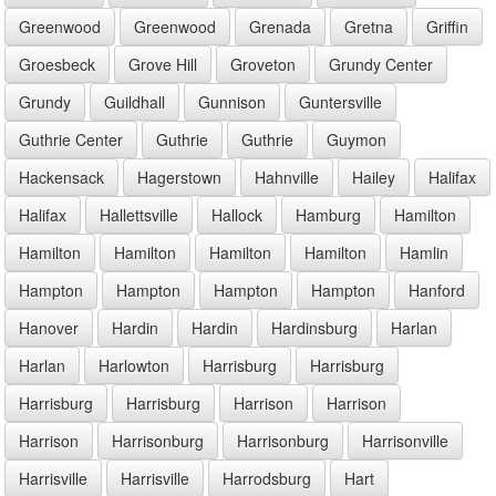
Greenwood
Greenwood
Grenada
Gretna
Griffin
Groesbeck
Grove Hill
Groveton
Grundy Center
Grundy
Guildhall
Gunnison
Guntersville
Guthrie Center
Guthrie
Guthrie
Guymon
Hackensack
Hagerstown
Hahnville
Hailey
Halifax
Halifax
Hallettsville
Hallock
Hamburg
Hamilton
Hamilton
Hamilton
Hamilton
Hamilton
Hamlin
Hampton
Hampton
Hampton
Hampton
Hanford
Hanover
Hardin
Hardin
Hardinsburg
Harlan
Harlan
Harlowton
Harrisburg
Harrisburg
Harrisburg
Harrisburg
Harrison
Harrison
Harrison
Harrisonburg
Harrisonburg
Harrisonville
Harrisville
Harrisville
Harrodsburg
Hart