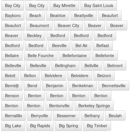
Bay City
Bay City
Bay Minette
Bay Saint Louis
Bayboro
Beach
Beatrice
Beattyville
Beaufort
Beaufort
Beaumont
Beaver City
Beaver
Beaver
Beaver
Beckley
Bedford
Bedford
Bedford
Bedford
Bedford
Beeville
Bel Air
Belfast
Bellaire
Belle Fourche
Bellefontaine
Bellefonte
Belleville
Belleville
Bellingham
Bellville
Belmont
Beloit
Belton
Belvidere
Belvidere
Belzoni
Bemidji
Bend
Benjamin
Benkelman
Bennettsville
Benson
Benton
Benton
Benton
Benton
Benton
Benton
Bentonville
Berkeley Springs
Bernalillo
Berryville
Bessemer
Bethany
Beulah
Big Lake
Big Rapids
Big Spring
Big Timber