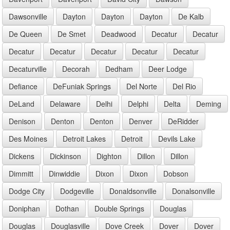
Dawsonville
Dayton
Dayton
Dayton
De Kalb
De Queen
De Smet
Deadwood
Decatur
Decatur
Decatur
Decatur
Decatur
Decatur
Decatur
Decaturville
Decorah
Dedham
Deer Lodge
Defiance
DeFuniak Springs
Del Norte
Del Rio
DeLand
Delaware
Delhi
Delphi
Delta
Deming
Denison
Denton
Denton
Denver
DeRidder
Des Moines
Detroit Lakes
Detroit
Devils Lake
Dickens
Dickinson
Dighton
Dillon
Dillon
Dimmitt
Dinwiddie
Dixon
Dixon
Dobson
Dodge City
Dodgeville
Donaldsonville
Donalsonville
Doniphan
Dothan
Double Springs
Douglas
Douglas
Douglasville
Dove Creek
Dover
Dover