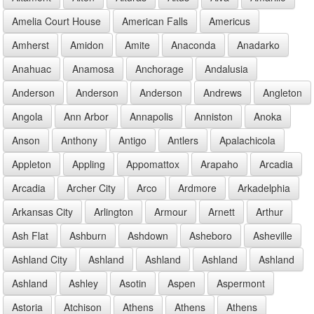
Amelia Court House
American Falls
Americus
Amherst
Amidon
Amite
Anaconda
Anadarko
Anahuac
Anamosa
Anchorage
Andalusia
Anderson
Anderson
Anderson
Andrews
Angleton
Angola
Ann Arbor
Annapolis
Anniston
Anoka
Anson
Anthony
Antigo
Antlers
Apalachicola
Appleton
Appling
Appomattox
Arapaho
Arcadia
Arcadia
Archer City
Arco
Ardmore
Arkadelphia
Arkansas City
Arlington
Armour
Arnett
Arthur
Ash Flat
Ashburn
Ashdown
Asheboro
Asheville
Ashland City
Ashland
Ashland
Ashland
Ashland
Ashland
Ashley
Asotin
Aspen
Aspermont
Astoria
Atchison
Athens
Athens
Athens