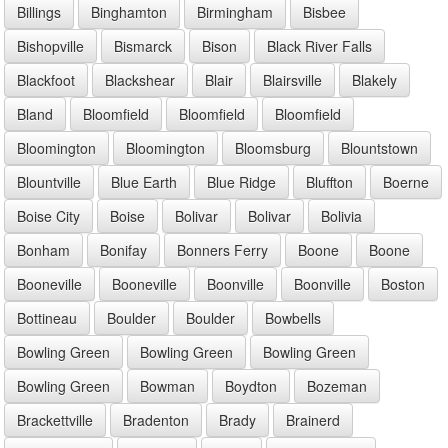
Billings
Binghamton
Birmingham
Bisbee
Bishopville
Bismarck
Bison
Black River Falls
Blackfoot
Blackshear
Blair
Blairsville
Blakely
Bland
Bloomfield
Bloomfield
Bloomfield
Bloomington
Bloomington
Bloomsburg
Blountstown
Blountville
Blue Earth
Blue Ridge
Bluffton
Boerne
Boise City
Boise
Bolivar
Bolivar
Bolivia
Bonham
Bonifay
Bonners Ferry
Boone
Boone
Booneville
Booneville
Boonville
Boonville
Boston
Bottineau
Boulder
Boulder
Bowbells
Bowling Green
Bowling Green
Bowling Green
Bowling Green
Bowman
Boydton
Bozeman
Brackettville
Bradenton
Brady
Brainerd