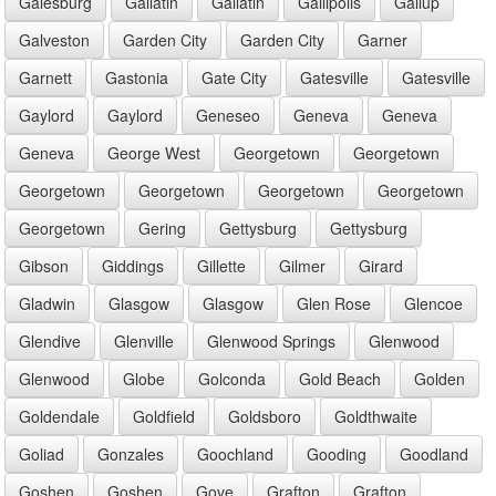
Galesburg
Gallatin
Gallatin
Gallipolis
Gallup
Galveston
Garden City
Garden City
Garner
Garnett
Gastonia
Gate City
Gatesville
Gatesville
Gaylord
Gaylord
Geneseo
Geneva
Geneva
Geneva
George West
Georgetown
Georgetown
Georgetown
Georgetown
Georgetown
Georgetown
Georgetown
Gering
Gettysburg
Gettysburg
Gibson
Giddings
Gillette
Gilmer
Girard
Gladwin
Glasgow
Glasgow
Glen Rose
Glencoe
Glendive
Glenville
Glenwood Springs
Glenwood
Glenwood
Globe
Golconda
Gold Beach
Golden
Goldendale
Goldfield
Goldsboro
Goldthwaite
Goliad
Gonzales
Goochland
Gooding
Goodland
Goshen
Goshen
Gove
Grafton
Grafton