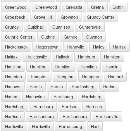
Greenwood
Greenwood
Grenada
Gretna
Griffin
Groesbeck
Grove Hill
Groveton
Grundy Center
Grundy
Guildhall
Gunnison
Guntersville
Guthrie Center
Guthrie
Guthrie
Guymon
Hackensack
Hagerstown
Hahnville
Hailey
Halifax
Halifax
Hallettsville
Hallock
Hamburg
Hamilton
Hamilton
Hamilton
Hamilton
Hamilton
Hamlin
Hampton
Hampton
Hampton
Hampton
Hanford
Hanover
Hardin
Hardin
Hardinsburg
Harlan
Harlan
Harlowton
Harrisburg
Harrisburg
Harrisburg
Harrisburg
Harrison
Harrison
Harrison
Harrisonburg
Harrisonburg
Harrisonville
Harrisville
Harrisville
Harrodsburg
Hart