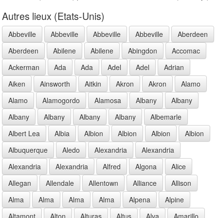
Autres lieux (Etats-Unis)
Abbeville
Abbeville
Abbeville
Abbeville
Aberdeen
Aberdeen
Abilene
Abilene
Abingdon
Accomac
Ackerman
Ada
Ada
Adel
Adel
Adrian
Aiken
Ainsworth
Aitkin
Akron
Akron
Alamo
Alamo
Alamogordo
Alamosa
Albany
Albany
Albany
Albany
Albany
Albany
Albemarle
Albert Lea
Albia
Albion
Albion
Albion
Albion
Albuquerque
Aledo
Alexandria
Alexandria
Alexandria
Alexandria
Alfred
Algona
Alice
Allegan
Allendale
Allentown
Alliance
Allison
Alma
Alma
Alma
Alma
Alpena
Alpine
Altamont
Alton
Alturas
Altus
Alva
Amarillo