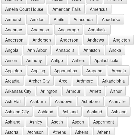
Amelia Court House
American Falls
Americus
Amherst
Amidon
Amite
Anaconda
Anadarko
Anahuac
Anamosa
Anchorage
Andalusia
Anderson
Anderson
Anderson
Andrews
Angleton
Angola
Ann Arbor
Annapolis
Anniston
Anoka
Anson
Anthony
Antigo
Antlers
Apalachicola
Appleton
Appling
Appomattox
Arapaho
Arcadia
Arcadia
Archer City
Arco
Ardmore
Arkadelphia
Arkansas City
Arlington
Armour
Arnett
Arthur
Ash Flat
Ashburn
Ashdown
Asheboro
Asheville
Ashland City
Ashland
Ashland
Ashland
Ashland
Ashland
Ashley
Asotin
Aspen
Aspermont
Astoria
Atchison
Athens
Athens
Athens