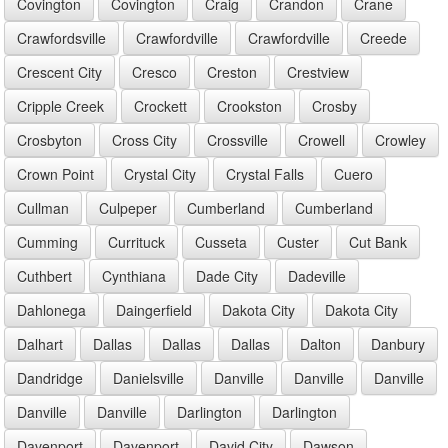
Covington
Covington
Craig
Crandon
Crane
Crawfordsville
Crawfordville
Crawfordville
Creede
Crescent City
Cresco
Creston
Crestview
Cripple Creek
Crockett
Crookston
Crosby
Crosbyton
Cross City
Crossville
Crowell
Crowley
Crown Point
Crystal City
Crystal Falls
Cuero
Cullman
Culpeper
Cumberland
Cumberland
Cumming
Currituck
Cusseta
Custer
Cut Bank
Cuthbert
Cynthiana
Dade City
Dadeville
Dahlonega
Daingerfield
Dakota City
Dakota City
Dalhart
Dallas
Dallas
Dallas
Dalton
Danbury
Dandridge
Danielsville
Danville
Danville
Danville
Danville
Danville
Darlington
Darlington
Davenport
Davenport
David City
Dawson