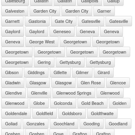
Galesburg
Gallatin
Gallatin
Gallipolis
Gallup
Galveston
Garden City
Garden City
Garner
Garnett
Gastonia
Gate City
Gatesville
Gatesville
Gaylord
Gaylord
Geneseo
Geneva
Geneva
Geneva
George West
Georgetown
Georgetown
Georgetown
Georgetown
Georgetown
Georgetown
Georgetown
Gering
Gettysburg
Gettysburg
Gibson
Giddings
Gillette
Gilmer
Girard
Gladwin
Glasgow
Glasgow
Glen Rose
Glencoe
Glendive
Glenville
Glenwood Springs
Glenwood
Glenwood
Globe
Golconda
Gold Beach
Golden
Goldendale
Goldfield
Goldsboro
Goldthwaite
Goliad
Gonzales
Goochland
Gooding
Goodland
Goshen
Goshen
Gove
Grafton
Grafton