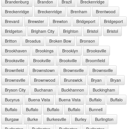
Brandenburg
Brandon
Brazil
Breckenridge
Breckenridge
Breckenridge
Brenham
Brentwood
Brevard
Brewster
Brewton
Bridgeport
Bridgeport
Bridgeton
Brigham City
Brighton
Bristol
Bristol
Britton
Broadus
Broken Bow
Bronson
Brookhaven
Brookings
Brooklyn
Brooksville
Brooksville
Brookville
Brookville
Broomfield
Brownfield
Brownstown
Brownsville
Brownsville
Brownsville
Brownwood
Brunswick
Bryan
Bryan
Bryson City
Buchanan
Buckhannon
Buckingham
Bucyrus
Buena Vista
Buena Vista
Buffalo
Buffalo
Buffalo
Buffalo
Buffalo
Buffalo
Bunnell
Burgaw
Burke
Burkesville
Burley
Burlington
Burlington
Burlington
Burlington
Burlington