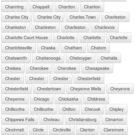
Channing
Chappell
Chardon
Chariton
Charles City
Charles City
Charles Town
Charleston
Charleston
Charleston
Charleston
Charlevoix
Charlotte Court House
Charlotte
Charlotte
Charlotte
Charlottesville
Chaska
Chatham
Chatom
Chatsworth
Chattanooga
Cheboygan
Chehalis
Chelsea
Cherokee
Cherokee
Chesapeake
Chester
Chester
Chester
Chesterfield
Chesterfield
Chestertown
Cheyenne Wells
Cheyenne
Cheyenne
Chicago
Chickasha
Childress
Chillicothe
Chillicothe
Chilton
Chinook
Chipley
Chippewa Falls
Choteau
Christiansburg
Cimarron
Cincinnati
Circle
Circleville
Clanton
Claremore