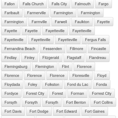
Fallon
Falls Church
Falls City
Falmouth
Fargo
Faribault
Farmerville
Farmington
Farmington
Farmington
Farmville
Farwell
Faulkton
Fayette
Fayette
Fayette
Fayetteville
Fayetteville
Fayetteville
Fayetteville
Fayetteville
Fergus Falls
Fernandina Beach
Fessenden
Fillmore
Fincastle
Findlay
Finley
Fitzgerald
Flagstaff
Flandreau
Flemingsburg
Flemington
Flint
Florence
Florence
Florence
Florence
Floresville
Floyd
Floydada
Foley
Folkston
Fond du Lac
Fonda
Fordyce
Forest City
Forest
Forman
Forrest City
Forsyth
Forsyth
Forsyth
Fort Benton
Fort Collins
Fort Davis
Fort Dodge
Fort Edward
Fort Gaines