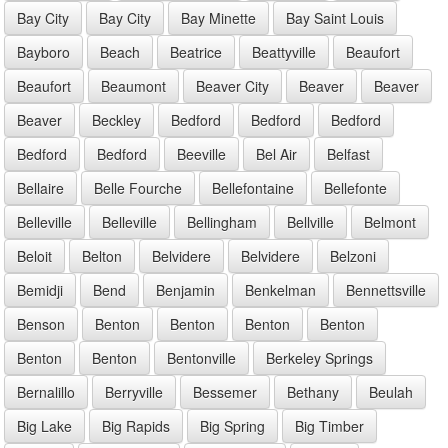
Bay City
Bay City
Bay Minette
Bay Saint Louis
Bayboro
Beach
Beatrice
Beattyville
Beaufort
Beaufort
Beaumont
Beaver City
Beaver
Beaver
Beaver
Beckley
Bedford
Bedford
Bedford
Bedford
Bedford
Beeville
Bel Air
Belfast
Bellaire
Belle Fourche
Bellefontaine
Bellefonte
Belleville
Belleville
Bellingham
Bellville
Belmont
Beloit
Belton
Belvidere
Belvidere
Belzoni
Bemidji
Bend
Benjamin
Benkelman
Bennettsville
Benson
Benton
Benton
Benton
Benton
Benton
Benton
Bentonville
Berkeley Springs
Bernalillo
Berryville
Bessemer
Bethany
Beulah
Big Lake
Big Rapids
Big Spring
Big Timber