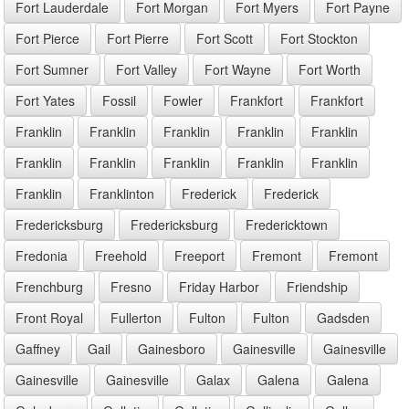
Fort Lauderdale
Fort Morgan
Fort Myers
Fort Payne
Fort Pierce
Fort Pierre
Fort Scott
Fort Stockton
Fort Sumner
Fort Valley
Fort Wayne
Fort Worth
Fort Yates
Fossil
Fowler
Frankfort
Frankfort
Franklin
Franklin
Franklin
Franklin
Franklin
Franklin
Franklin
Franklin
Franklin
Franklin
Franklin
Franklinton
Frederick
Frederick
Fredericksburg
Fredericksburg
Fredericktown
Fredonia
Freehold
Freeport
Fremont
Fremont
Frenchburg
Fresno
Friday Harbor
Friendship
Front Royal
Fullerton
Fulton
Fulton
Gadsden
Gaffney
Gail
Gainesboro
Gainesville
Gainesville
Gainesville
Gainesville
Galax
Galena
Galena