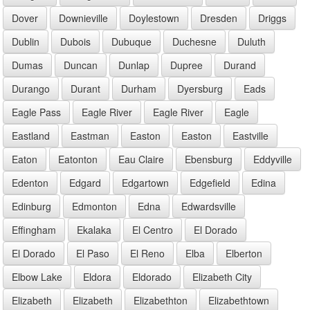
Dover
Downieville
Doylestown
Dresden
Driggs
Dublin
Dubois
Dubuque
Duchesne
Duluth
Dumas
Duncan
Dunlap
Dupree
Durand
Durango
Durant
Durham
Dyersburg
Eads
Eagle Pass
Eagle River
Eagle River
Eagle
Eastland
Eastman
Easton
Easton
Eastville
Eaton
Eatonton
Eau Claire
Ebensburg
Eddyville
Edenton
Edgard
Edgartown
Edgefield
Edina
Edinburg
Edmonton
Edna
Edwardsville
Effingham
Ekalaka
El Centro
El Dorado
El Dorado
El Paso
El Reno
Elba
Elberton
Elbow Lake
Eldora
Eldorado
Elizabeth City
Elizabeth
Elizabeth
Elizabethton
Elizabethtown