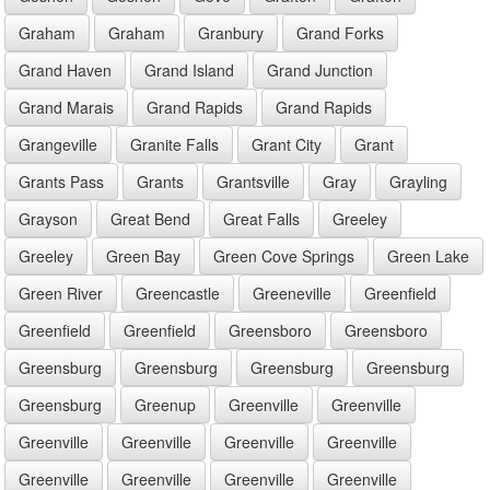
Graham
Graham
Granbury
Grand Forks
Grand Haven
Grand Island
Grand Junction
Grand Marais
Grand Rapids
Grand Rapids
Grangeville
Granite Falls
Grant City
Grant
Grants Pass
Grants
Grantsville
Gray
Grayling
Grayson
Great Bend
Great Falls
Greeley
Greeley
Green Bay
Green Cove Springs
Green Lake
Green River
Greencastle
Greeneville
Greenfield
Greenfield
Greenfield
Greensboro
Greensboro
Greensburg
Greensburg
Greensburg
Greensburg
Greensburg
Greenup
Greenville
Greenville
Greenville
Greenville
Greenville
Greenville
Greenville
Greenville
Greenville
Greenville