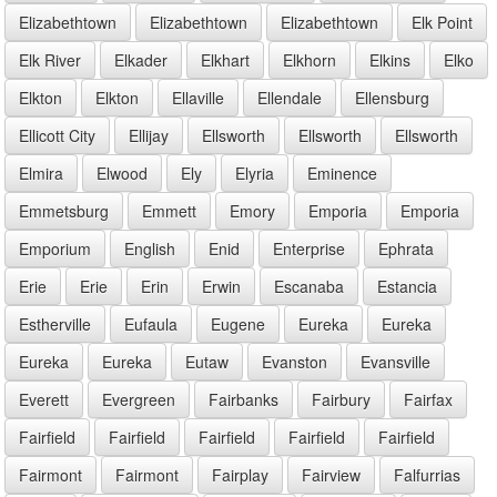
Elizabethtown
Elizabethtown
Elizabethtown
Elk Point
Elk River
Elkader
Elkhart
Elkhorn
Elkins
Elko
Elkton
Elkton
Ellaville
Ellendale
Ellensburg
Ellicott City
Ellijay
Ellsworth
Ellsworth
Ellsworth
Elmira
Elwood
Ely
Elyria
Eminence
Emmetsburg
Emmett
Emory
Emporia
Emporia
Emporium
English
Enid
Enterprise
Ephrata
Erie
Erie
Erin
Erwin
Escanaba
Estancia
Estherville
Eufaula
Eugene
Eureka
Eureka
Eureka
Eureka
Eutaw
Evanston
Evansville
Everett
Evergreen
Fairbanks
Fairbury
Fairfax
Fairfield
Fairfield
Fairfield
Fairfield
Fairfield
Fairmont
Fairmont
Fairplay
Fairview
Falfurrias