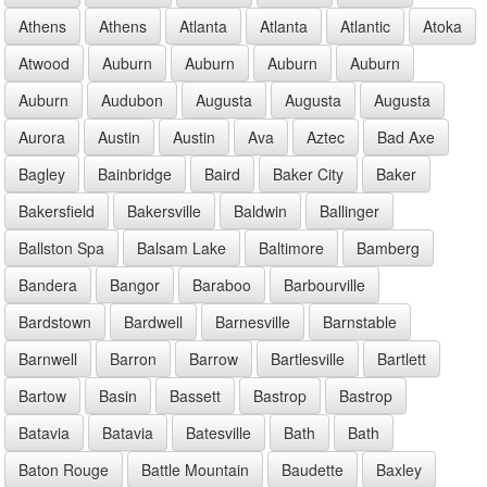
Athens
Athens
Atlanta
Atlanta
Atlantic
Atoka
Atwood
Auburn
Auburn
Auburn
Auburn
Auburn
Audubon
Augusta
Augusta
Augusta
Aurora
Austin
Austin
Ava
Aztec
Bad Axe
Bagley
Bainbridge
Baird
Baker City
Baker
Bakersfield
Bakersville
Baldwin
Ballinger
Ballston Spa
Balsam Lake
Baltimore
Bamberg
Bandera
Bangor
Baraboo
Barbourville
Bardstown
Bardwell
Barnesville
Barnstable
Barnwell
Barron
Barrow
Bartlesville
Bartlett
Bartow
Basin
Bassett
Bastrop
Bastrop
Batavia
Batavia
Batesville
Bath
Bath
Baton Rouge
Battle Mountain
Baudette
Baxley