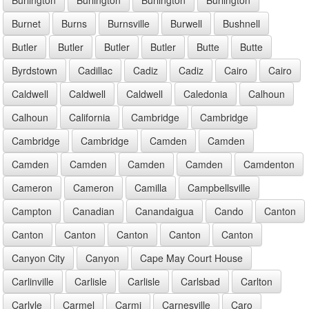
Burnet
Burns
Burnsville
Burwell
Bushnell
Butler
Butler
Butler
Butler
Butte
Butte
Byrdstown
Cadillac
Cadiz
Cadiz
Cairo
Cairo
Caldwell
Caldwell
Caldwell
Caledonia
Calhoun
Calhoun
California
Cambridge
Cambridge
Cambridge
Cambridge
Camden
Camden
Camden
Camden
Camden
Camden
Camdenton
Cameron
Cameron
Camilla
Campbellsville
Campton
Canadian
Canandaigua
Cando
Canton
Canton
Canton
Canton
Canton
Canton
Canyon City
Canyon
Cape May Court House
Carlinville
Carlisle
Carlisle
Carlsbad
Carlton
Carlyle
Carmel
Carmi
Carnesville
Caro