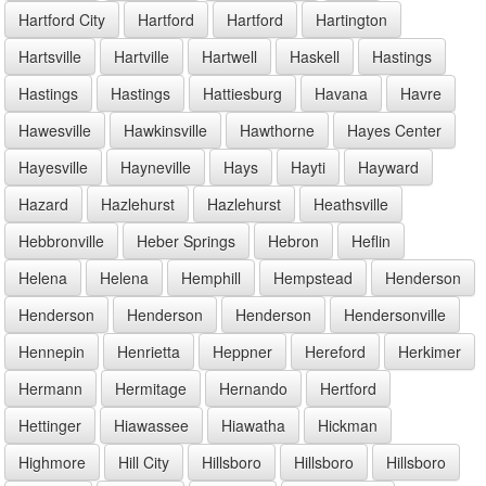
Hartford City
Hartford
Hartford
Hartington
Hartsville
Hartville
Hartwell
Haskell
Hastings
Hastings
Hastings
Hattiesburg
Havana
Havre
Hawesville
Hawkinsville
Hawthorne
Hayes Center
Hayesville
Hayneville
Hays
Hayti
Hayward
Hazard
Hazlehurst
Hazlehurst
Heathsville
Hebbronville
Heber Springs
Hebron
Heflin
Helena
Helena
Hemphill
Hempstead
Henderson
Henderson
Henderson
Henderson
Hendersonville
Hennepin
Henrietta
Heppner
Hereford
Herkimer
Hermann
Hermitage
Hernando
Hertford
Hettinger
Hiawassee
Hiawatha
Hickman
Highmore
Hill City
Hillsboro
Hillsboro
Hillsboro