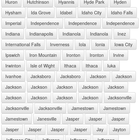
Huron
Hutchinson
Hyannis
Hyde Park
Hyden
Hysham
Ida Grove
Idabel
Idaho City
Idaho Falls
Imperial
Independence
Independence
Independence
Indiana
Indianapolis
Indianola
Indianola
Inez
International Falls
Inverness
Iola
Ionia
Iowa City
Ipswich
Iron Mountain
Ironton
Ironton
Irvine
Irwinton
Isle of Wight
Ithaca
Ithaca
Iuka
Ivanhoe
Jacksboro
Jacksboro
Jackson
Jackson
Jackson
Jackson
Jackson
Jackson
Jackson
Jackson
Jackson
Jackson
Jackson
Jacksonville
Jacksonville
Jacksonville
Jamestown
Jamestown
Jamestown
Janesville
Jasper
Jasper
Jasper
Jasper
Jasper
Jasper
Jasper
Jay
Jayton
Jefferson City
Jefferson
Jefferson
Jefferson