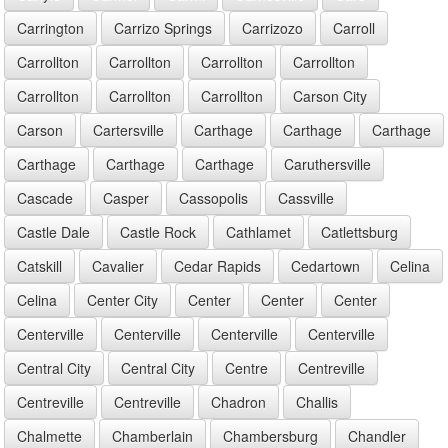
Carrington
Carrizo Springs
Carrizozo
Carroll
Carrollton
Carrollton
Carrollton
Carrollton
Carrollton
Carrollton
Carrollton
Carson City
Carson
Cartersville
Carthage
Carthage
Carthage
Carthage
Carthage
Carthage
Caruthersville
Cascade
Casper
Cassopolis
Cassville
Castle Dale
Castle Rock
Cathlamet
Catlettsburg
Catskill
Cavalier
Cedar Rapids
Cedartown
Celina
Celina
Center City
Center
Center
Center
Centerville
Centerville
Centerville
Centerville
Central City
Central City
Centre
Centreville
Centreville
Centreville
Chadron
Challis
Chalmette
Chamberlain
Chambersburg
Chandler