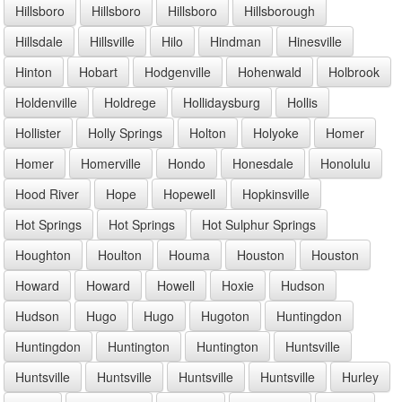
Hillsboro
Hillsboro
Hillsboro
Hillsborough
Hillsdale
Hillsville
Hilo
Hindman
Hinesville
Hinton
Hobart
Hodgenville
Hohenwald
Holbrook
Holdenville
Holdrege
Hollidaysburg
Hollis
Hollister
Holly Springs
Holton
Holyoke
Homer
Homer
Homerville
Hondo
Honesdale
Honolulu
Hood River
Hope
Hopewell
Hopkinsville
Hot Springs
Hot Springs
Hot Sulphur Springs
Houghton
Houlton
Houma
Houston
Houston
Howard
Howard
Howell
Hoxie
Hudson
Hudson
Hugo
Hugo
Hugoton
Huntingdon
Huntingdon
Huntington
Huntington
Huntsville
Huntsville
Huntsville
Huntsville
Huntsville
Hurley