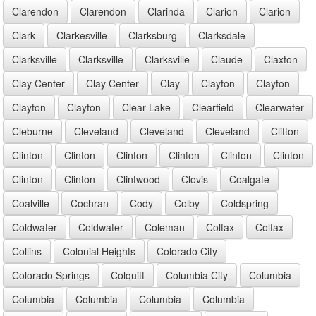
Clarendon
Clarendon
Clarinda
Clarion
Clarion
Clark
Clarkesville
Clarksburg
Clarksdale
Clarksville
Clarksville
Clarksville
Claude
Claxton
Clay Center
Clay Center
Clay
Clayton
Clayton
Clayton
Clayton
Clear Lake
Clearfield
Clearwater
Cleburne
Cleveland
Cleveland
Cleveland
Clifton
Clinton
Clinton
Clinton
Clinton
Clinton
Clinton
Clinton
Clinton
Clintwood
Clovis
Coalgate
Coalville
Cochran
Cody
Colby
Coldspring
Coldwater
Coldwater
Coleman
Colfax
Colfax
Collins
Colonial Heights
Colorado City
Colorado Springs
Colquitt
Columbia City
Columbia
Columbia
Columbia
Columbia
Columbia