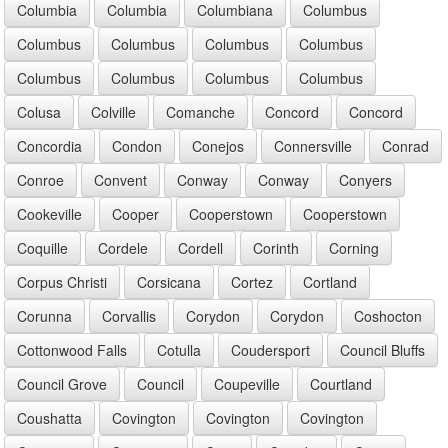
Columbia
Columbia
Columbiana
Columbus
Columbus
Columbus
Columbus
Columbus
Columbus
Columbus
Columbus
Columbus
Colusa
Colville
Comanche
Concord
Concord
Concordia
Condon
Conejos
Connersville
Conrad
Conroe
Convent
Conway
Conway
Conyers
Cookeville
Cooper
Cooperstown
Cooperstown
Coquille
Cordele
Cordell
Corinth
Corning
Corpus Christi
Corsicana
Cortez
Cortland
Corunna
Corvallis
Corydon
Corydon
Coshocton
Cottonwood Falls
Cotulla
Coudersport
Council Bluffs
Council Grove
Council
Coupeville
Courtland
Coushatta
Covington
Covington
Covington