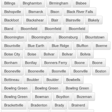
Billings
Binghamton
Birmingham
Bisbee
Bishopville
Bismarck
Bison
Black River Falls
Blackfoot
Blackshear
Blair
Blairsville
Blakely
Bland
Bloomfield
Bloomfield
Bloomfield
Bloomington
Bloomington
Bloomsburg
Blountstown
Blountville
Blue Earth
Blue Ridge
Bluffton
Boerne
Boise City
Boise
Bolivar
Bolivar
Bolivia
Bonham
Bonifay
Bonners Ferry
Boone
Boone
Booneville
Booneville
Boonville
Boonville
Boston
Bottineau
Boulder
Boulder
Bowbells
Bowling Green
Bowling Green
Bowling Green
Bowling Green
Bowman
Boydton
Bozeman
Brackettville
Bradenton
Brady
Brainerd