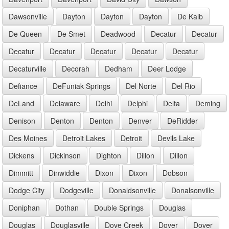
Dawsonville
Dayton
Dayton
Dayton
De Kalb
De Queen
De Smet
Deadwood
Decatur
Decatur
Decatur
Decatur
Decatur
Decatur
Decatur
Decaturville
Decorah
Dedham
Deer Lodge
Defiance
DeFuniak Springs
Del Norte
Del Rio
DeLand
Delaware
Delhi
Delphi
Delta
Deming
Denison
Denton
Denton
Denver
DeRidder
Des Moines
Detroit Lakes
Detroit
Devils Lake
Dickens
Dickinson
Dighton
Dillon
Dillon
Dimmitt
Dinwiddie
Dixon
Dixon
Dobson
Dodge City
Dodgeville
Donaldsonville
Donalsonville
Doniphan
Dothan
Double Springs
Douglas
Douglas
Douglasville
Dove Creek
Dover
Dover