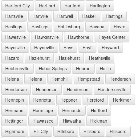
Hartford City
Hartford
Hartford
Hartington
Hartsville
Hartville
Hartwell
Haskell
Hastings
Hastings
Hastings
Hattiesburg
Havana
Havre
Hawesville
Hawkinsville
Hawthorne
Hayes Center
Hayesville
Hayneville
Hays
Hayti
Hayward
Hazard
Hazlehurst
Hazlehurst
Heathsville
Hebbronville
Heber Springs
Hebron
Heflin
Helena
Helena
Hemphill
Hempstead
Henderson
Henderson
Henderson
Henderson
Hendersonville
Hennepin
Henrietta
Heppner
Hereford
Herkimer
Hermann
Hermitage
Hernando
Hertford
Hettinger
Hiawassee
Hiawatha
Hickman
Highmore
Hill City
Hillsboro
Hillsboro
Hillsboro