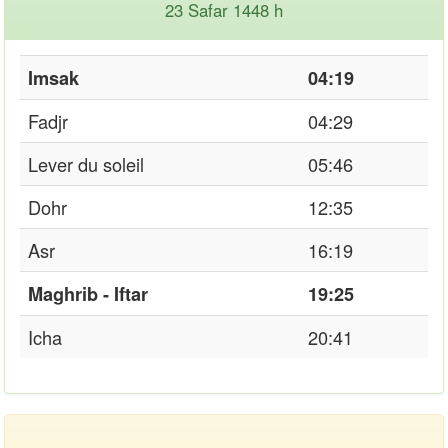
23 Safar 1448 h
Imsak
04:19
Fadjr
04:29
Lever du soleil
05:46
Dohr
12:35
Asr
16:19
Maghrib - Iftar
19:25
Icha
20:41