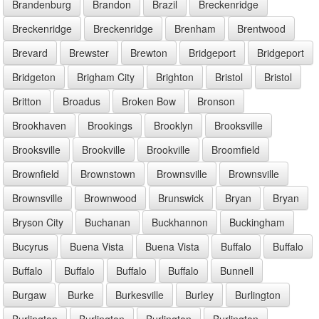
Brandenburg
Brandon
Brazil
Breckenridge
Breckenridge
Breckenridge
Brenham
Brentwood
Brevard
Brewster
Brewton
Bridgeport
Bridgeport
Bridgeton
Brigham City
Brighton
Bristol
Bristol
Britton
Broadus
Broken Bow
Bronson
Brookhaven
Brookings
Brooklyn
Brooksville
Brooksville
Brookville
Brookville
Broomfield
Brownfield
Brownstown
Brownsville
Brownsville
Brownsville
Brownwood
Brunswick
Bryan
Bryan
Bryson City
Buchanan
Buckhannon
Buckingham
Bucyrus
Buena Vista
Buena Vista
Buffalo
Buffalo
Buffalo
Buffalo
Buffalo
Buffalo
Bunnell
Burgaw
Burke
Burkesville
Burley
Burlington
Burlington
Burlington
Burlington
Burlington