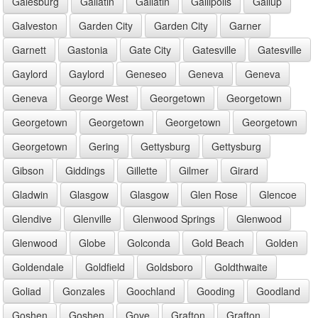
Galesburg
Gallatin
Gallatin
Gallipolis
Gallup
Galveston
Garden City
Garden City
Garner
Garnett
Gastonia
Gate City
Gatesville
Gatesville
Gaylord
Gaylord
Geneseo
Geneva
Geneva
Geneva
George West
Georgetown
Georgetown
Georgetown
Georgetown
Georgetown
Georgetown
Georgetown
Gering
Gettysburg
Gettysburg
Gibson
Giddings
Gillette
Gilmer
Girard
Gladwin
Glasgow
Glasgow
Glen Rose
Glencoe
Glendive
Glenville
Glenwood Springs
Glenwood
Glenwood
Globe
Golconda
Gold Beach
Golden
Goldendale
Goldfield
Goldsboro
Goldthwaite
Goliad
Gonzales
Goochland
Gooding
Goodland
Goshen
Goshen
Gove
Grafton
Grafton