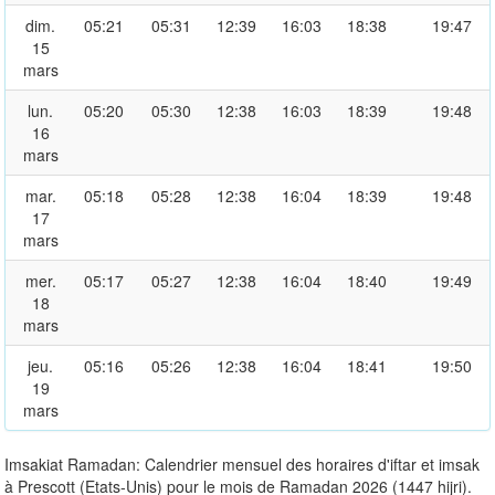
dim.
05:21
05:31
12:39
16:03
18:38
19:47
15
mars
lun.
05:20
05:30
12:38
16:03
18:39
19:48
16
mars
mar.
05:18
05:28
12:38
16:04
18:39
19:48
17
mars
mer.
05:17
05:27
12:38
16:04
18:40
19:49
18
mars
jeu.
05:16
05:26
12:38
16:04
18:41
19:50
19
mars
Imsakiat Ramadan: Calendrier mensuel des horaires d'iftar et imsak
à Prescott (Etats-Unis) pour le mois de Ramadan 2026 (1447 hijri).