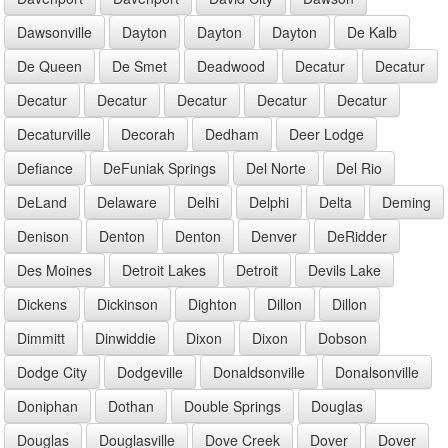
Dawsonville
Dayton
Dayton
Dayton
De Kalb
De Queen
De Smet
Deadwood
Decatur
Decatur
Decatur
Decatur
Decatur
Decatur
Decatur
Decaturville
Decorah
Dedham
Deer Lodge
Defiance
DeFuniak Springs
Del Norte
Del Rio
DeLand
Delaware
Delhi
Delphi
Delta
Deming
Denison
Denton
Denton
Denver
DeRidder
Des Moines
Detroit Lakes
Detroit
Devils Lake
Dickens
Dickinson
Dighton
Dillon
Dillon
Dimmitt
Dinwiddie
Dixon
Dixon
Dobson
Dodge City
Dodgeville
Donaldsonville
Donalsonville
Doniphan
Dothan
Double Springs
Douglas
Douglas
Douglasville
Dove Creek
Dover
Dover