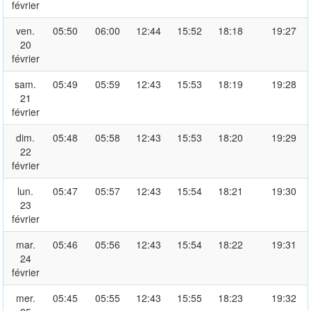
février
ven.
05:50
06:00
12:44
15:52
18:18
19:27
20
février
sam.
05:49
05:59
12:43
15:53
18:19
19:28
21
février
dim.
05:48
05:58
12:43
15:53
18:20
19:29
22
février
lun.
05:47
05:57
12:43
15:54
18:21
19:30
23
février
mar.
05:46
05:56
12:43
15:54
18:22
19:31
24
février
mer.
05:45
05:55
12:43
15:55
18:23
19:32