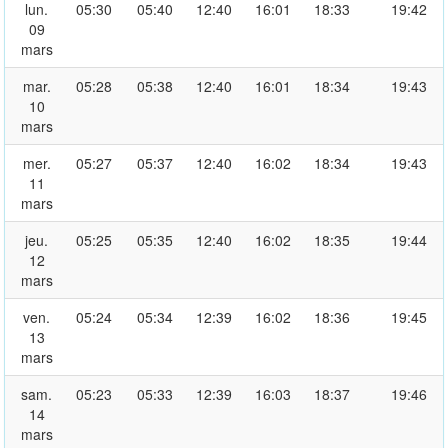
lun.
05:30
05:40
12:40
16:01
18:33
19:42
09
mars
mar.
05:28
05:38
12:40
16:01
18:34
19:43
10
mars
mer.
05:27
05:37
12:40
16:02
18:34
19:43
11
mars
jeu.
05:25
05:35
12:40
16:02
18:35
19:44
12
mars
ven.
05:24
05:34
12:39
16:02
18:36
19:45
13
mars
sam.
05:23
05:33
12:39
16:03
18:37
19:46
14
mars