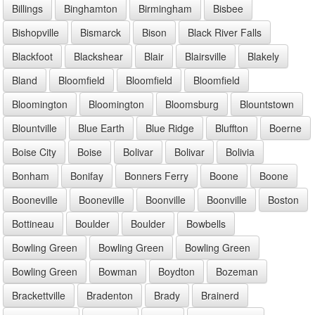
Billings
Binghamton
Birmingham
Bisbee
Bishopville
Bismarck
Bison
Black River Falls
Blackfoot
Blackshear
Blair
Blairsville
Blakely
Bland
Bloomfield
Bloomfield
Bloomfield
Bloomington
Bloomington
Bloomsburg
Blountstown
Blountville
Blue Earth
Blue Ridge
Bluffton
Boerne
Boise City
Boise
Bolivar
Bolivar
Bolivia
Bonham
Bonifay
Bonners Ferry
Boone
Boone
Booneville
Booneville
Boonville
Boonville
Boston
Bottineau
Boulder
Boulder
Bowbells
Bowling Green
Bowling Green
Bowling Green
Bowling Green
Bowman
Boydton
Bozeman
Brackettville
Bradenton
Brady
Brainerd