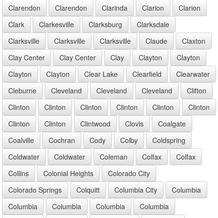
Clarendon
Clarendon
Clarinda
Clarion
Clarion
Clark
Clarkesville
Clarksburg
Clarksdale
Clarksville
Clarksville
Clarksville
Claude
Claxton
Clay Center
Clay Center
Clay
Clayton
Clayton
Clayton
Clayton
Clear Lake
Clearfield
Clearwater
Cleburne
Cleveland
Cleveland
Cleveland
Clifton
Clinton
Clinton
Clinton
Clinton
Clinton
Clinton
Clinton
Clinton
Clintwood
Clovis
Coalgate
Coalville
Cochran
Cody
Colby
Coldspring
Coldwater
Coldwater
Coleman
Colfax
Colfax
Collins
Colonial Heights
Colorado City
Colorado Springs
Colquitt
Columbia City
Columbia
Columbia
Columbia
Columbia
Columbia