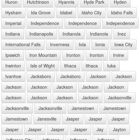
Huron
Hutchinson
Hyannis
Hyde Park
Hyden
Hysham
Ida Grove
Idabel
Idaho City
Idaho Falls
Imperial
Independence
Independence
Independence
Indiana
Indianapolis
Indianola
Indianola
Inez
International Falls
Inverness
Iola
Ionia
Iowa City
Ipswich
Iron Mountain
Ironton
Ironton
Irvine
Irwinton
Isle of Wight
Ithaca
Ithaca
Iuka
Ivanhoe
Jacksboro
Jacksboro
Jackson
Jackson
Jackson
Jackson
Jackson
Jackson
Jackson
Jackson
Jackson
Jackson
Jackson
Jacksonville
Jacksonville
Jacksonville
Jamestown
Jamestown
Jamestown
Janesville
Jasper
Jasper
Jasper
Jasper
Jasper
Jasper
Jasper
Jay
Jayton
Jefferson City
Jefferson
Jefferson
Jefferson