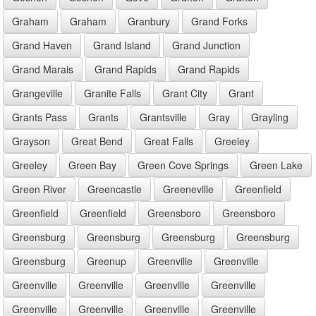
Graham
Graham
Granbury
Grand Forks
Grand Haven
Grand Island
Grand Junction
Grand Marais
Grand Rapids
Grand Rapids
Grangeville
Granite Falls
Grant City
Grant
Grants Pass
Grants
Grantsville
Gray
Grayling
Grayson
Great Bend
Great Falls
Greeley
Greeley
Green Bay
Green Cove Springs
Green Lake
Green River
Greencastle
Greeneville
Greenfield
Greenfield
Greenfield
Greensboro
Greensboro
Greensburg
Greensburg
Greensburg
Greensburg
Greensburg
Greenup
Greenville
Greenville
Greenville
Greenville
Greenville
Greenville
Greenville
Greenville
Greenville
Greenville