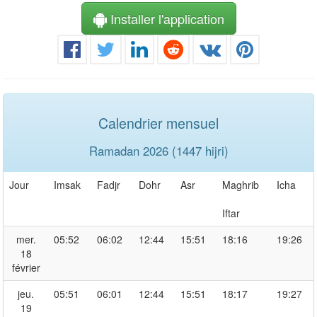
Installer l'application
Calendrier mensuel
Ramadan 2026 (1447 hijri)
Jour
Imsak
Fadjr
Dohr
Asr
Maghrib
Icha
Iftar
mer.
05:52
06:02
12:44
15:51
18:16
19:26
18
février
jeu.
05:51
06:01
12:44
15:51
18:17
19:27
19