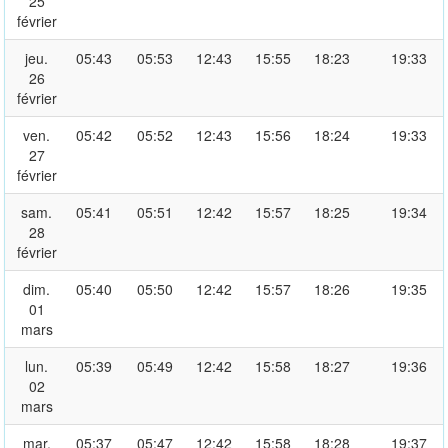
25
février
jeu.
05:43
05:53
12:43
15:55
18:23
19:33
26
février
ven.
05:42
05:52
12:43
15:56
18:24
19:33
27
février
sam.
05:41
05:51
12:42
15:57
18:25
19:34
28
février
dim.
05:40
05:50
12:42
15:57
18:26
19:35
01
mars
lun.
05:39
05:49
12:42
15:58
18:27
19:36
02
mars
mar.
05:37
05:47
12:42
15:58
18:28
19:37