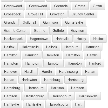
Greenwood
Greenwood
Grenada
Gretna
Griffin
Groesbeck
Grove Hill
Groveton
Grundy Center
Grundy
Guildhall
Gunnison
Guntersville
Guthrie Center
Guthrie
Guthrie
Guymon
Hackensack
Hagerstown
Hahnville
Hailey
Halifax
Halifax
Hallettsville
Hallock
Hamburg
Hamilton
Hamilton
Hamilton
Hamilton
Hamilton
Hamlin
Hampton
Hampton
Hampton
Hampton
Hanford
Hanover
Hardin
Hardin
Hardinsburg
Harlan
Harlan
Harlowton
Harrisburg
Harrisburg
Harrisburg
Harrisburg
Harrison
Harrison
Harrison
Harrisonburg
Harrisonburg
Harrisonville
Harrisville
Harrisville
Harrodsburg
Hart