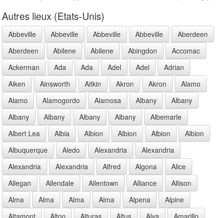
Autres lieux (Etats-Unis)
Abbeville
Abbeville
Abbeville
Abbeville
Aberdeen
Aberdeen
Abilene
Abilene
Abingdon
Accomac
Ackerman
Ada
Ada
Adel
Adel
Adrian
Aiken
Ainsworth
Aitkin
Akron
Akron
Alamo
Alamo
Alamogordo
Alamosa
Albany
Albany
Albany
Albany
Albany
Albany
Albemarle
Albert Lea
Albia
Albion
Albion
Albion
Albion
Albuquerque
Aledo
Alexandria
Alexandria
Alexandria
Alexandria
Alfred
Algona
Alice
Allegan
Allendale
Allentown
Alliance
Allison
Alma
Alma
Alma
Alma
Alpena
Alpine
Altamont
Alton
Alturas
Altus
Alva
Amarillo