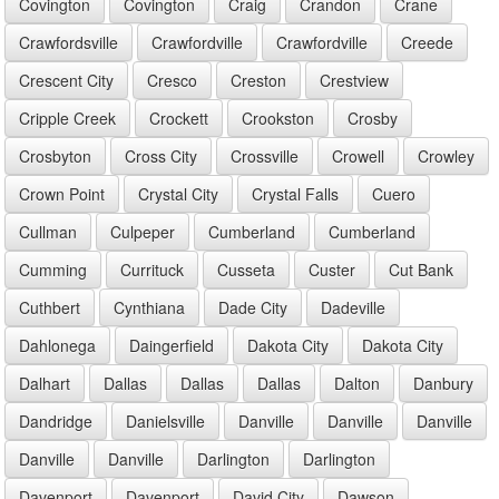
Covington
Covington
Craig
Crandon
Crane
Crawfordsville
Crawfordville
Crawfordville
Creede
Crescent City
Cresco
Creston
Crestview
Cripple Creek
Crockett
Crookston
Crosby
Crosbyton
Cross City
Crossville
Crowell
Crowley
Crown Point
Crystal City
Crystal Falls
Cuero
Cullman
Culpeper
Cumberland
Cumberland
Cumming
Currituck
Cusseta
Custer
Cut Bank
Cuthbert
Cynthiana
Dade City
Dadeville
Dahlonega
Daingerfield
Dakota City
Dakota City
Dalhart
Dallas
Dallas
Dallas
Dalton
Danbury
Dandridge
Danielsville
Danville
Danville
Danville
Danville
Danville
Darlington
Darlington
Davenport
Davenport
David City
Dawson