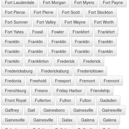
Fort Lauderdale
Fort Morgan
Fort Myers
Fort Payne
Fort Pierce
Fort Pierre
Fort Scott
Fort Stockton
Fort Sumner
Fort Valley
Fort Wayne
Fort Worth
Fort Yates
Fossil
Fowler
Frankfort
Frankfort
Franklin
Franklin
Franklin
Franklin
Franklin
Franklin
Franklin
Franklin
Franklin
Franklin
Franklin
Franklinton
Frederick
Frederick
Fredericksburg
Fredericksburg
Fredericktown
Fredonia
Freehold
Freeport
Fremont
Fremont
Frenchburg
Fresno
Friday Harbor
Friendship
Front Royal
Fullerton
Fulton
Fulton
Gadsden
Gaffney
Gail
Gainesboro
Gainesville
Gainesville
Gainesville
Gainesville
Galax
Galena
Galena