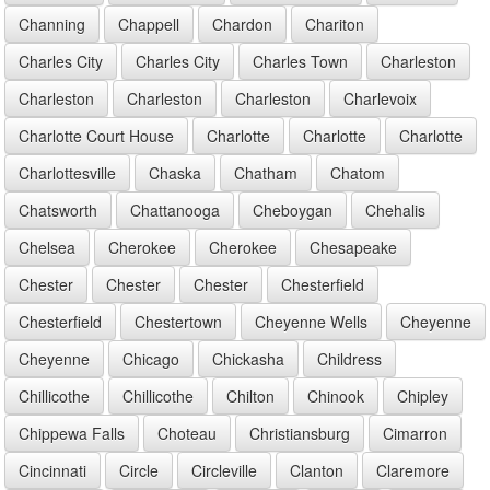
Channing
Chappell
Chardon
Chariton
Charles City
Charles City
Charles Town
Charleston
Charleston
Charleston
Charleston
Charlevoix
Charlotte Court House
Charlotte
Charlotte
Charlotte
Charlottesville
Chaska
Chatham
Chatom
Chatsworth
Chattanooga
Cheboygan
Chehalis
Chelsea
Cherokee
Cherokee
Chesapeake
Chester
Chester
Chester
Chesterfield
Chesterfield
Chestertown
Cheyenne Wells
Cheyenne
Cheyenne
Chicago
Chickasha
Childress
Chillicothe
Chillicothe
Chilton
Chinook
Chipley
Chippewa Falls
Choteau
Christiansburg
Cimarron
Cincinnati
Circle
Circleville
Clanton
Claremore