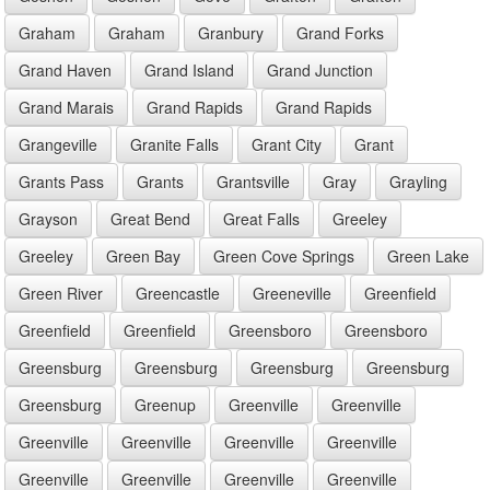
Graham
Graham
Granbury
Grand Forks
Grand Haven
Grand Island
Grand Junction
Grand Marais
Grand Rapids
Grand Rapids
Grangeville
Granite Falls
Grant City
Grant
Grants Pass
Grants
Grantsville
Gray
Grayling
Grayson
Great Bend
Great Falls
Greeley
Greeley
Green Bay
Green Cove Springs
Green Lake
Green River
Greencastle
Greeneville
Greenfield
Greenfield
Greenfield
Greensboro
Greensboro
Greensburg
Greensburg
Greensburg
Greensburg
Greensburg
Greenup
Greenville
Greenville
Greenville
Greenville
Greenville
Greenville
Greenville
Greenville
Greenville
Greenville