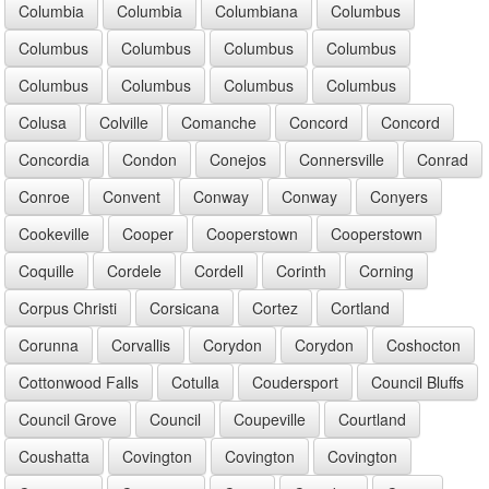
Columbia
Columbia
Columbiana
Columbus
Columbus
Columbus
Columbus
Columbus
Columbus
Columbus
Columbus
Columbus
Colusa
Colville
Comanche
Concord
Concord
Concordia
Condon
Conejos
Connersville
Conrad
Conroe
Convent
Conway
Conway
Conyers
Cookeville
Cooper
Cooperstown
Cooperstown
Coquille
Cordele
Cordell
Corinth
Corning
Corpus Christi
Corsicana
Cortez
Cortland
Corunna
Corvallis
Corydon
Corydon
Coshocton
Cottonwood Falls
Cotulla
Coudersport
Council Bluffs
Council Grove
Council
Coupeville
Courtland
Coushatta
Covington
Covington
Covington