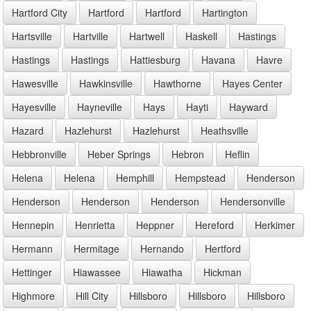
Hartford City
Hartford
Hartford
Hartington
Hartsville
Hartville
Hartwell
Haskell
Hastings
Hastings
Hastings
Hattiesburg
Havana
Havre
Hawesville
Hawkinsville
Hawthorne
Hayes Center
Hayesville
Hayneville
Hays
Hayti
Hayward
Hazard
Hazlehurst
Hazlehurst
Heathsville
Hebbronville
Heber Springs
Hebron
Heflin
Helena
Helena
Hemphill
Hempstead
Henderson
Henderson
Henderson
Henderson
Hendersonville
Hennepin
Henrietta
Heppner
Hereford
Herkimer
Hermann
Hermitage
Hernando
Hertford
Hettinger
Hiawassee
Hiawatha
Hickman
Highmore
Hill City
Hillsboro
Hillsboro
Hillsboro