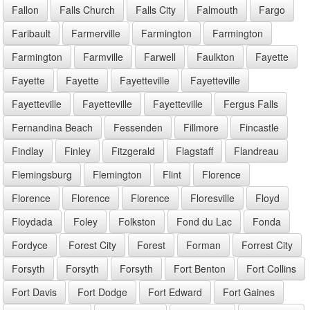
Fallon
Falls Church
Falls City
Falmouth
Fargo
Faribault
Farmerville
Farmington
Farmington
Farmington
Farmville
Farwell
Faulkton
Fayette
Fayette
Fayette
Fayetteville
Fayetteville
Fayetteville
Fayetteville
Fayetteville
Fergus Falls
Fernandina Beach
Fessenden
Fillmore
Fincastle
Findlay
Finley
Fitzgerald
Flagstaff
Flandreau
Flemingsburg
Flemington
Flint
Florence
Florence
Florence
Florence
Floresville
Floyd
Floydada
Foley
Folkston
Fond du Lac
Fonda
Fordyce
Forest City
Forest
Forman
Forrest City
Forsyth
Forsyth
Forsyth
Fort Benton
Fort Collins
Fort Davis
Fort Dodge
Fort Edward
Fort Gaines