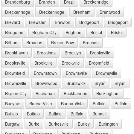
Brandenburg
Brandon
Brazil
Breckenridge
Breckenridge
Breckenridge
Brenham
Brentwood
Brevard
Brewster
Brewton
Bridgeport
Bridgeport
Bridgeton
Brigham City
Brighton
Bristol
Bristol
Britton
Broadus
Broken Bow
Bronson
Brookhaven
Brookings
Brooklyn
Brooksville
Brooksville
Brookville
Brookville
Broomfield
Brownfield
Brownstown
Brownsville
Brownsville
Brownsville
Brownwood
Brunswick
Bryan
Bryan
Bryson City
Buchanan
Buckhannon
Buckingham
Bucyrus
Buena Vista
Buena Vista
Buffalo
Buffalo
Buffalo
Buffalo
Buffalo
Buffalo
Bunnell
Burgaw
Burke
Burkesville
Burley
Burlington
Burlington
Burlington
Burlington
Burlington