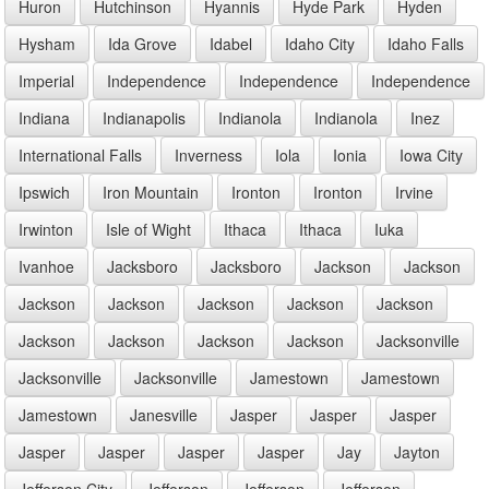
Huron
Hutchinson
Hyannis
Hyde Park
Hyden
Hysham
Ida Grove
Idabel
Idaho City
Idaho Falls
Imperial
Independence
Independence
Independence
Indiana
Indianapolis
Indianola
Indianola
Inez
International Falls
Inverness
Iola
Ionia
Iowa City
Ipswich
Iron Mountain
Ironton
Ironton
Irvine
Irwinton
Isle of Wight
Ithaca
Ithaca
Iuka
Ivanhoe
Jacksboro
Jacksboro
Jackson
Jackson
Jackson
Jackson
Jackson
Jackson
Jackson
Jackson
Jackson
Jackson
Jackson
Jacksonville
Jacksonville
Jacksonville
Jamestown
Jamestown
Jamestown
Janesville
Jasper
Jasper
Jasper
Jasper
Jasper
Jasper
Jasper
Jay
Jayton
Jefferson City
Jefferson
Jefferson
Jefferson