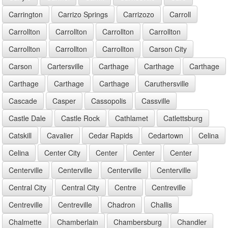
Carrington
Carrizo Springs
Carrizozo
Carroll
Carrollton
Carrollton
Carrollton
Carrollton
Carrollton
Carrollton
Carrollton
Carson City
Carson
Cartersville
Carthage
Carthage
Carthage
Carthage
Carthage
Carthage
Caruthersville
Cascade
Casper
Cassopolis
Cassville
Castle Dale
Castle Rock
Cathlamet
Catlettsburg
Catskill
Cavalier
Cedar Rapids
Cedartown
Celina
Celina
Center City
Center
Center
Center
Centerville
Centerville
Centerville
Centerville
Central City
Central City
Centre
Centreville
Centreville
Centreville
Chadron
Challis
Chalmette
Chamberlain
Chambersburg
Chandler