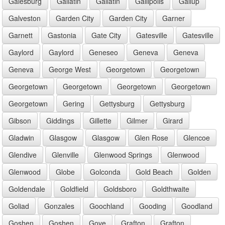
Galesburg
Gallatin
Gallatin
Gallipolis
Gallup
Galveston
Garden City
Garden City
Garner
Garnett
Gastonia
Gate City
Gatesville
Gatesville
Gaylord
Gaylord
Geneseo
Geneva
Geneva
Geneva
George West
Georgetown
Georgetown
Georgetown
Georgetown
Georgetown
Georgetown
Georgetown
Gering
Gettysburg
Gettysburg
Gibson
Giddings
Gillette
Gilmer
Girard
Gladwin
Glasgow
Glasgow
Glen Rose
Glencoe
Glendive
Glenville
Glenwood Springs
Glenwood
Glenwood
Globe
Golconda
Gold Beach
Golden
Goldendale
Goldfield
Goldsboro
Goldthwaite
Goliad
Gonzales
Goochland
Gooding
Goodland
Goshen
Goshen
Gove
Grafton
Grafton