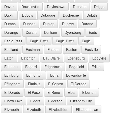
Dover
Downieville
Doylestown
Dresden
Driggs
Dublin
Dubois
Dubuque
Duchesne
Duluth
Dumas
Duncan
Dunlap
Dupree
Durand
Durango
Durant
Durham
Dyersburg
Eads
Eagle Pass
Eagle River
Eagle River
Eagle
Eastland
Eastman
Easton
Easton
Eastville
Eaton
Eatonton
Eau Claire
Ebensburg
Eddyville
Edenton
Edgard
Edgartown
Edgefield
Edina
Edinburg
Edmonton
Edna
Edwardsville
Effingham
Ekalaka
El Centro
El Dorado
El Dorado
El Paso
El Reno
Elba
Elberton
Elbow Lake
Eldora
Eldorado
Elizabeth City
Elizabeth
Elizabeth
Elizabethton
Elizabethtown