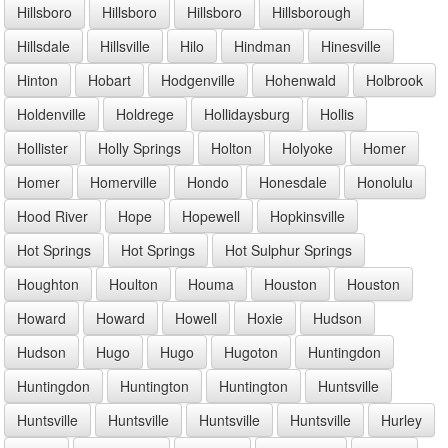
Hillsboro
Hillsboro
Hillsboro
Hillsborough
Hillsdale
Hillsville
Hilo
Hindman
Hinesville
Hinton
Hobart
Hodgenville
Hohenwald
Holbrook
Holdenville
Holdrege
Hollidaysburg
Hollis
Hollister
Holly Springs
Holton
Holyoke
Homer
Homer
Homerville
Hondo
Honesdale
Honolulu
Hood River
Hope
Hopewell
Hopkinsville
Hot Springs
Hot Springs
Hot Sulphur Springs
Houghton
Houlton
Houma
Houston
Houston
Howard
Howard
Howell
Hoxie
Hudson
Hudson
Hugo
Hugo
Hugoton
Huntingdon
Huntingdon
Huntington
Huntington
Huntsville
Huntsville
Huntsville
Huntsville
Huntsville
Hurley