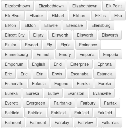
Elizabethtown
Elizabethtown
Elizabethtown
Elk Point
Elk River
Elkader
Elkhart
Elkhorn
Elkins
Elko
Elkton
Elkton
Ellaville
Ellendale
Ellensburg
Ellicott City
Ellijay
Ellsworth
Ellsworth
Ellsworth
Elmira
Elwood
Ely
Elyria
Eminence
Emmetsburg
Emmett
Emory
Emporia
Emporia
Emporium
English
Enid
Enterprise
Ephrata
Erie
Erie
Erin
Erwin
Escanaba
Estancia
Estherville
Eufaula
Eugene
Eureka
Eureka
Eureka
Eureka
Eutaw
Evanston
Evansville
Everett
Evergreen
Fairbanks
Fairbury
Fairfax
Fairfield
Fairfield
Fairfield
Fairfield
Fairfield
Fairmont
Fairmont
Fairplay
Fairview
Falfurrias