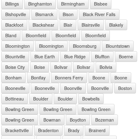
Billings
Binghamton
Birmingham
Bisbee
Bishopville
Bismarck
Bison
Black River Falls
Blackfoot
Blackshear
Blair
Blairsville
Blakely
Bland
Bloomfield
Bloomfield
Bloomfield
Bloomington
Bloomington
Bloomsburg
Blountstown
Blountville
Blue Earth
Blue Ridge
Bluffton
Boerne
Boise City
Boise
Bolivar
Bolivar
Bolivia
Bonham
Bonifay
Bonners Ferry
Boone
Boone
Booneville
Booneville
Boonville
Boonville
Boston
Bottineau
Boulder
Boulder
Bowbells
Bowling Green
Bowling Green
Bowling Green
Bowling Green
Bowman
Boydton
Bozeman
Brackettville
Bradenton
Brady
Brainerd