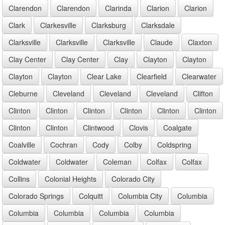
Clarendon
Clarendon
Clarinda
Clarion
Clarion
Clark
Clarkesville
Clarksburg
Clarksdale
Clarksville
Clarksville
Clarksville
Claude
Claxton
Clay Center
Clay Center
Clay
Clayton
Clayton
Clayton
Clayton
Clear Lake
Clearfield
Clearwater
Cleburne
Cleveland
Cleveland
Cleveland
Clifton
Clinton
Clinton
Clinton
Clinton
Clinton
Clinton
Clinton
Clinton
Clintwood
Clovis
Coalgate
Coalville
Cochran
Cody
Colby
Coldspring
Coldwater
Coldwater
Coleman
Colfax
Colfax
Collins
Colonial Heights
Colorado City
Colorado Springs
Colquitt
Columbia City
Columbia
Columbia
Columbia
Columbia
Columbia