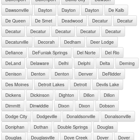
Dawsonville
Dayton
Dayton
Dayton
De Kalb
De Queen
De Smet
Deadwood
Decatur
Decatur
Decatur
Decatur
Decatur
Decatur
Decatur
Decaturville
Decorah
Dedham
Deer Lodge
Defiance
DeFuniak Springs
Del Norte
Del Rio
DeLand
Delaware
Delhi
Delphi
Delta
Deming
Denison
Denton
Denton
Denver
DeRidder
Des Moines
Detroit Lakes
Detroit
Devils Lake
Dickens
Dickinson
Dighton
Dillon
Dillon
Dimmitt
Dinwiddie
Dixon
Dixon
Dobson
Dodge City
Dodgeville
Donaldsonville
Donalsonville
Doniphan
Dothan
Double Springs
Douglas
Douglas
Douglasville
Dove Creek
Dover
Dover