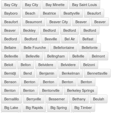
Bay City
Bay City
Bay Minette
Bay Saint Louis
Bayboro
Beach
Beatrice
Beattyville
Beaufort
Beaufort
Beaumont
Beaver City
Beaver
Beaver
Beaver
Beckley
Bedford
Bedford
Bedford
Bedford
Bedford
Beeville
Bel Air
Belfast
Bellaire
Belle Fourche
Bellefontaine
Bellefonte
Belleville
Belleville
Bellingham
Bellville
Belmont
Beloit
Belton
Belvidere
Belvidere
Belzoni
Bemidji
Bend
Benjamin
Benkelman
Bennettsville
Benson
Benton
Benton
Benton
Benton
Benton
Benton
Bentonville
Berkeley Springs
Bernalillo
Berryville
Bessemer
Bethany
Beulah
Big Lake
Big Rapids
Big Spring
Big Timber