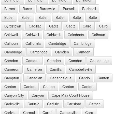
Burnet
Burns
Burnsville
Burwell
Bushnell
Butler
Butler
Butler
Butler
Butte
Butte
Byrdstown
Cadillac
Cadiz
Cadiz
Cairo
Cairo
Caldwell
Caldwell
Caldwell
Caledonia
Calhoun
Calhoun
California
Cambridge
Cambridge
Cambridge
Cambridge
Camden
Camden
Camden
Camden
Camden
Camden
Camdenton
Cameron
Cameron
Camilla
Campbellsville
Campton
Canadian
Canandaigua
Cando
Canton
Canton
Canton
Canton
Canton
Canton
Canyon City
Canyon
Cape May Court House
Carlinville
Carlisle
Carlisle
Carlsbad
Carlton
Carlyle
Carmel
Carmi
Carnesville
Caro