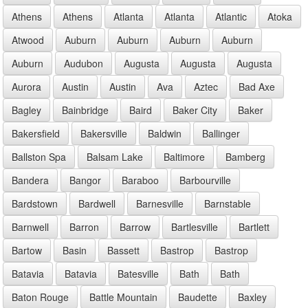
Athens
Athens
Atlanta
Atlanta
Atlantic
Atoka
Atwood
Auburn
Auburn
Auburn
Auburn
Auburn
Audubon
Augusta
Augusta
Augusta
Aurora
Austin
Austin
Ava
Aztec
Bad Axe
Bagley
Bainbridge
Baird
Baker City
Baker
Bakersfield
Bakersville
Baldwin
Ballinger
Ballston Spa
Balsam Lake
Baltimore
Bamberg
Bandera
Bangor
Baraboo
Barbourville
Bardstown
Bardwell
Barnesville
Barnstable
Barnwell
Barron
Barrow
Bartlesville
Bartlett
Bartow
Basin
Bassett
Bastrop
Bastrop
Batavia
Batavia
Batesville
Bath
Bath
Baton Rouge
Battle Mountain
Baudette
Baxley