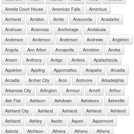
Amelia Court House
American Falls
Americus
Amherst
Amidon
Amite
Anaconda
Anadarko
Anahuac
Anamosa
Anchorage
Andalusia
Anderson
Anderson
Anderson
Andrews
Angleton
Angola
Ann Arbor
Annapolis
Anniston
Anoka
Anson
Anthony
Antigo
Antlers
Apalachicola
Appleton
Appling
Appomattox
Arapaho
Arcadia
Arcadia
Archer City
Arco
Ardmore
Arkadelphia
Arkansas City
Arlington
Armour
Arnett
Arthur
Ash Flat
Ashburn
Ashdown
Asheboro
Asheville
Ashland City
Ashland
Ashland
Ashland
Ashland
Ashland
Ashley
Asotin
Aspen
Aspermont
Astoria
Atchison
Athens
Athens
Athens