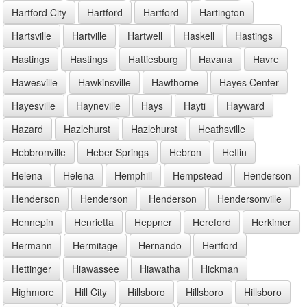
Hartford City
Hartford
Hartford
Hartington
Hartsville
Hartville
Hartwell
Haskell
Hastings
Hastings
Hastings
Hattiesburg
Havana
Havre
Hawesville
Hawkinsville
Hawthorne
Hayes Center
Hayesville
Hayneville
Hays
Hayti
Hayward
Hazard
Hazlehurst
Hazlehurst
Heathsville
Hebbronville
Heber Springs
Hebron
Heflin
Helena
Helena
Hemphill
Hempstead
Henderson
Henderson
Henderson
Henderson
Hendersonville
Hennepin
Henrietta
Heppner
Hereford
Herkimer
Hermann
Hermitage
Hernando
Hertford
Hettinger
Hiawassee
Hiawatha
Hickman
Highmore
Hill City
Hillsboro
Hillsboro
Hillsboro