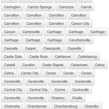
Carrington
Carrizo Springs
Carrizozo
Carroll
Carrollton
Carrollton
Carrollton
Carrollton
Carrollton
Carrollton
Carrollton
Carson City
Carson
Cartersville
Carthage
Carthage
Carthage
Carthage
Carthage
Carthage
Caruthersville
Cascade
Casper
Cassopolis
Cassville
Castle Dale
Castle Rock
Cathlamet
Catlettsburg
Catskill
Cavalier
Cedar Rapids
Cedartown
Celina
Celina
Center City
Center
Center
Center
Centerville
Centerville
Centerville
Centerville
Central City
Central City
Centre
Centreville
Centreville
Centreville
Chadron
Challis
Chalmette
Chamberlain
Chambersburg
Chandler