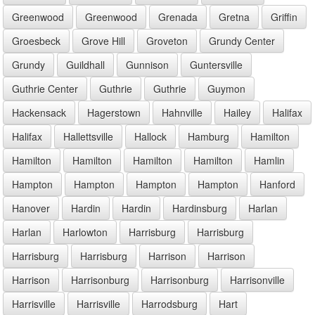
Greenwood
Greenwood
Grenada
Gretna
Griffin
Groesbeck
Grove Hill
Groveton
Grundy Center
Grundy
Guildhall
Gunnison
Guntersville
Guthrie Center
Guthrie
Guthrie
Guymon
Hackensack
Hagerstown
Hahnville
Hailey
Halifax
Halifax
Hallettsville
Hallock
Hamburg
Hamilton
Hamilton
Hamilton
Hamilton
Hamilton
Hamlin
Hampton
Hampton
Hampton
Hampton
Hanford
Hanover
Hardin
Hardin
Hardinsburg
Harlan
Harlan
Harlowton
Harrisburg
Harrisburg
Harrisburg
Harrisburg
Harrison
Harrison
Harrison
Harrisonburg
Harrisonburg
Harrisonville
Harrisville
Harrisville
Harrodsburg
Hart