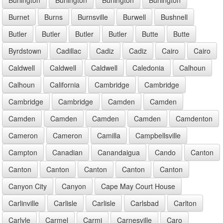
Burnet
Burns
Burnsville
Burwell
Bushnell
Butler
Butler
Butler
Butler
Butte
Butte
Byrdstown
Cadillac
Cadiz
Cadiz
Cairo
Cairo
Caldwell
Caldwell
Caldwell
Caledonia
Calhoun
Calhoun
California
Cambridge
Cambridge
Cambridge
Cambridge
Camden
Camden
Camden
Camden
Camden
Camden
Camdenton
Cameron
Cameron
Camilla
Campbellsville
Campton
Canadian
Canandaigua
Cando
Canton
Canton
Canton
Canton
Canton
Canton
Canyon City
Canyon
Cape May Court House
Carlinville
Carlisle
Carlisle
Carlsbad
Carlton
Carlyle
Carmel
Carmi
Carnesville
Caro