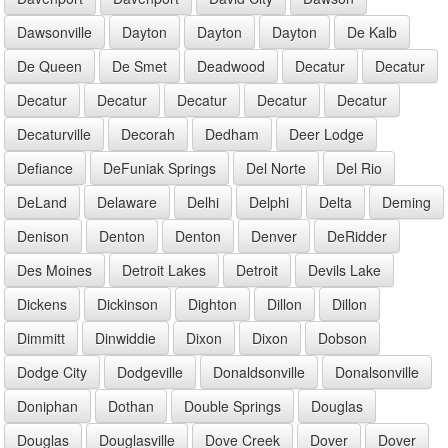
Dawsonville
Dayton
Dayton
Dayton
De Kalb
De Queen
De Smet
Deadwood
Decatur
Decatur
Decatur
Decatur
Decatur
Decatur
Decatur
Decaturville
Decorah
Dedham
Deer Lodge
Defiance
DeFuniak Springs
Del Norte
Del Rio
DeLand
Delaware
Delhi
Delphi
Delta
Deming
Denison
Denton
Denton
Denver
DeRidder
Des Moines
Detroit Lakes
Detroit
Devils Lake
Dickens
Dickinson
Dighton
Dillon
Dillon
Dimmitt
Dinwiddie
Dixon
Dixon
Dobson
Dodge City
Dodgeville
Donaldsonville
Donalsonville
Doniphan
Dothan
Double Springs
Douglas
Douglas
Douglasville
Dove Creek
Dover
Dover