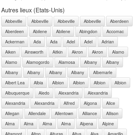
Autres lieux (Etats-Unis)
Abbeville
Abbeville
Abbeville
Abbeville
Aberdeen
Aberdeen
Abilene
Abilene
Abingdon
Accomac
Ackerman
Ada
Ada
Adel
Adel
Adrian
Aiken
Ainsworth
Aitkin
Akron
Akron
Alamo
Alamo
Alamogordo
Alamosa
Albany
Albany
Albany
Albany
Albany
Albany
Albemarle
Albert Lea
Albia
Albion
Albion
Albion
Albion
Albuquerque
Aledo
Alexandria
Alexandria
Alexandria
Alexandria
Alfred
Algona
Alice
Allegan
Allendale
Allentown
Alliance
Allison
Alma
Alma
Alma
Alma
Alpena
Alpine
Altamont
Alton
Alturas
Altus
Alva
Amarillo