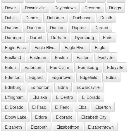
Dover
Downieville
Doylestown
Dresden
Driggs
Dublin
Dubois
Dubuque
Duchesne
Duluth
Dumas
Duncan
Dunlap
Dupree
Durand
Durango
Durant
Durham
Dyersburg
Eads
Eagle Pass
Eagle River
Eagle River
Eagle
Eastland
Eastman
Easton
Easton
Eastville
Eaton
Eatonton
Eau Claire
Ebensburg
Eddyville
Edenton
Edgard
Edgartown
Edgefield
Edina
Edinburg
Edmonton
Edna
Edwardsville
Effingham
Ekalaka
El Centro
El Dorado
El Dorado
El Paso
El Reno
Elba
Elberton
Elbow Lake
Eldora
Eldorado
Elizabeth City
Elizabeth
Elizabeth
Elizabethton
Elizabethtown