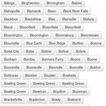
Billings
Binghamton
Birmingham
Bisbee
Bishopville
Bismarck
Bison
Black River Falls
Blackfoot
Blackshear
Blair
Blairsville
Blakely
Bland
Bloomfield
Bloomfield
Bloomfield
Bloomington
Bloomington
Bloomsburg
Blountstown
Blountville
Blue Earth
Blue Ridge
Bluffton
Boerne
Boise City
Boise
Bolivar
Bolivar
Bolivia
Bonham
Bonifay
Bonners Ferry
Boone
Boone
Booneville
Booneville
Boonville
Boonville
Boston
Bottineau
Boulder
Boulder
Bowbells
Bowling Green
Bowling Green
Bowling Green
Bowling Green
Bowman
Boydton
Bozeman
Brackettville
Bradenton
Brady
Brainerd