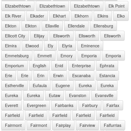
Elizabethtown
Elizabethtown
Elizabethtown
Elk Point
Elk River
Elkader
Elkhart
Elkhorn
Elkins
Elko
Elkton
Elkton
Ellaville
Ellendale
Ellensburg
Ellicott City
Ellijay
Ellsworth
Ellsworth
Ellsworth
Elmira
Elwood
Ely
Elyria
Eminence
Emmetsburg
Emmett
Emory
Emporia
Emporia
Emporium
English
Enid
Enterprise
Ephrata
Erie
Erie
Erin
Erwin
Escanaba
Estancia
Estherville
Eufaula
Eugene
Eureka
Eureka
Eureka
Eureka
Eutaw
Evanston
Evansville
Everett
Evergreen
Fairbanks
Fairbury
Fairfax
Fairfield
Fairfield
Fairfield
Fairfield
Fairfield
Fairmont
Fairmont
Fairplay
Fairview
Falfurrias