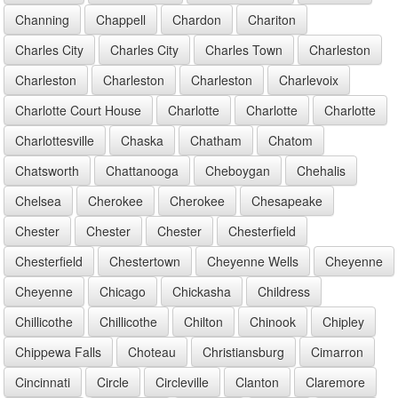
Channing
Chappell
Chardon
Chariton
Charles City
Charles City
Charles Town
Charleston
Charleston
Charleston
Charleston
Charlevoix
Charlotte Court House
Charlotte
Charlotte
Charlotte
Charlottesville
Chaska
Chatham
Chatom
Chatsworth
Chattanooga
Cheboygan
Chehalis
Chelsea
Cherokee
Cherokee
Chesapeake
Chester
Chester
Chester
Chesterfield
Chesterfield
Chestertown
Cheyenne Wells
Cheyenne
Cheyenne
Chicago
Chickasha
Childress
Chillicothe
Chillicothe
Chilton
Chinook
Chipley
Chippewa Falls
Choteau
Christiansburg
Cimarron
Cincinnati
Circle
Circleville
Clanton
Claremore