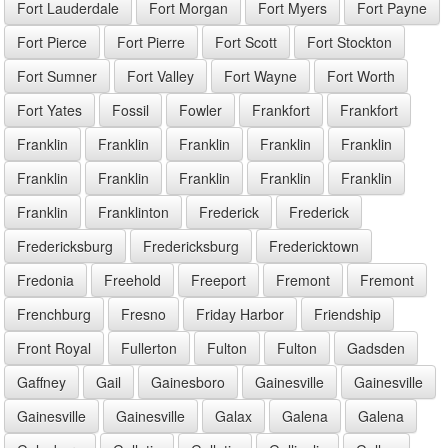
Fort Lauderdale
Fort Morgan
Fort Myers
Fort Payne
Fort Pierce
Fort Pierre
Fort Scott
Fort Stockton
Fort Sumner
Fort Valley
Fort Wayne
Fort Worth
Fort Yates
Fossil
Fowler
Frankfort
Frankfort
Franklin
Franklin
Franklin
Franklin
Franklin
Franklin
Franklin
Franklin
Franklin
Franklin
Franklin
Franklinton
Frederick
Frederick
Fredericksburg
Fredericksburg
Fredericktown
Fredonia
Freehold
Freeport
Fremont
Fremont
Frenchburg
Fresno
Friday Harbor
Friendship
Front Royal
Fullerton
Fulton
Fulton
Gadsden
Gaffney
Gail
Gainesboro
Gainesville
Gainesville
Gainesville
Gainesville
Galax
Galena
Galena