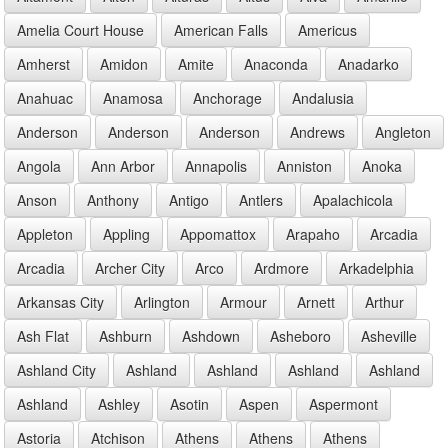
Amelia Court House
American Falls
Americus
Amherst
Amidon
Amite
Anaconda
Anadarko
Anahuac
Anamosa
Anchorage
Andalusia
Anderson
Anderson
Anderson
Andrews
Angleton
Angola
Ann Arbor
Annapolis
Anniston
Anoka
Anson
Anthony
Antigo
Antlers
Apalachicola
Appleton
Appling
Appomattox
Arapaho
Arcadia
Arcadia
Archer City
Arco
Ardmore
Arkadelphia
Arkansas City
Arlington
Armour
Arnett
Arthur
Ash Flat
Ashburn
Ashdown
Asheboro
Asheville
Ashland City
Ashland
Ashland
Ashland
Ashland
Ashland
Ashley
Asotin
Aspen
Aspermont
Astoria
Atchison
Athens
Athens
Athens