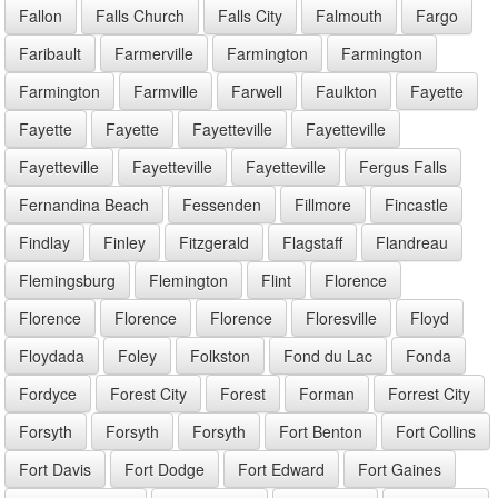
Fallon
Falls Church
Falls City
Falmouth
Fargo
Faribault
Farmerville
Farmington
Farmington
Farmington
Farmville
Farwell
Faulkton
Fayette
Fayette
Fayette
Fayetteville
Fayetteville
Fayetteville
Fayetteville
Fayetteville
Fergus Falls
Fernandina Beach
Fessenden
Fillmore
Fincastle
Findlay
Finley
Fitzgerald
Flagstaff
Flandreau
Flemingsburg
Flemington
Flint
Florence
Florence
Florence
Florence
Floresville
Floyd
Floydada
Foley
Folkston
Fond du Lac
Fonda
Fordyce
Forest City
Forest
Forman
Forrest City
Forsyth
Forsyth
Forsyth
Fort Benton
Fort Collins
Fort Davis
Fort Dodge
Fort Edward
Fort Gaines