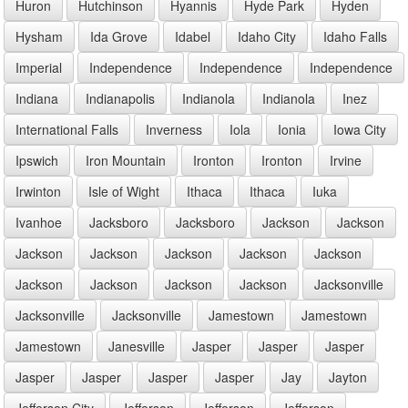
Huron
Hutchinson
Hyannis
Hyde Park
Hyden
Hysham
Ida Grove
Idabel
Idaho City
Idaho Falls
Imperial
Independence
Independence
Independence
Indiana
Indianapolis
Indianola
Indianola
Inez
International Falls
Inverness
Iola
Ionia
Iowa City
Ipswich
Iron Mountain
Ironton
Ironton
Irvine
Irwinton
Isle of Wight
Ithaca
Ithaca
Iuka
Ivanhoe
Jacksboro
Jacksboro
Jackson
Jackson
Jackson
Jackson
Jackson
Jackson
Jackson
Jackson
Jackson
Jackson
Jackson
Jacksonville
Jacksonville
Jacksonville
Jamestown
Jamestown
Jamestown
Janesville
Jasper
Jasper
Jasper
Jasper
Jasper
Jasper
Jasper
Jay
Jayton
Jefferson City
Jefferson
Jefferson
Jefferson