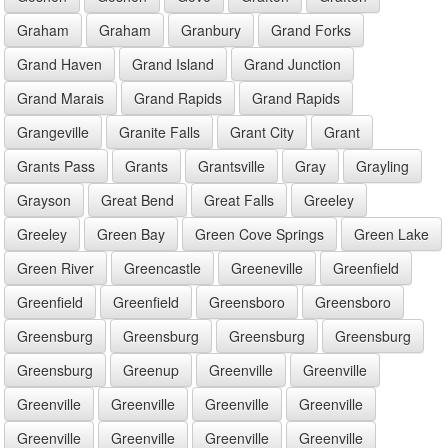
Graham
Graham
Granbury
Grand Forks
Grand Haven
Grand Island
Grand Junction
Grand Marais
Grand Rapids
Grand Rapids
Grangeville
Granite Falls
Grant City
Grant
Grants Pass
Grants
Grantsville
Gray
Grayling
Grayson
Great Bend
Great Falls
Greeley
Greeley
Green Bay
Green Cove Springs
Green Lake
Green River
Greencastle
Greeneville
Greenfield
Greenfield
Greenfield
Greensboro
Greensboro
Greensburg
Greensburg
Greensburg
Greensburg
Greensburg
Greenup
Greenville
Greenville
Greenville
Greenville
Greenville
Greenville
Greenville
Greenville
Greenville
Greenville