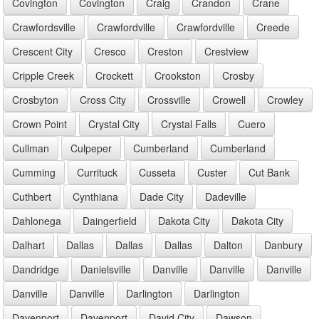
Covington
Covington
Craig
Crandon
Crane
Crawfordsville
Crawfordville
Crawfordville
Creede
Crescent City
Cresco
Creston
Crestview
Cripple Creek
Crockett
Crookston
Crosby
Crosbyton
Cross City
Crossville
Crowell
Crowley
Crown Point
Crystal City
Crystal Falls
Cuero
Cullman
Culpeper
Cumberland
Cumberland
Cumming
Currituck
Cusseta
Custer
Cut Bank
Cuthbert
Cynthiana
Dade City
Dadeville
Dahlonega
Daingerfield
Dakota City
Dakota City
Dalhart
Dallas
Dallas
Dallas
Dalton
Danbury
Dandridge
Danielsville
Danville
Danville
Danville
Danville
Danville
Darlington
Darlington
Davenport
Davenport
David City
Dawson