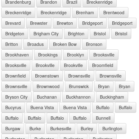
Brandenburg
Brandon
Brazil
Breckenridge
Breckenridge
Breckenridge
Brenham
Brentwood
Brevard
Brewster
Brewton
Bridgeport
Bridgeport
Bridgeton
Brigham City
Brighton
Bristol
Bristol
Britton
Broadus
Broken Bow
Bronson
Brookhaven
Brookings
Brooklyn
Brooksville
Brooksville
Brookville
Brookville
Broomfield
Brownfield
Brownstown
Brownsville
Brownsville
Brownsville
Brownwood
Brunswick
Bryan
Bryan
Bryson City
Buchanan
Buckhannon
Buckingham
Bucyrus
Buena Vista
Buena Vista
Buffalo
Buffalo
Buffalo
Buffalo
Buffalo
Buffalo
Bunnell
Burgaw
Burke
Burkesville
Burley
Burlington
Burlington
Burlington
Burlington
Burlington