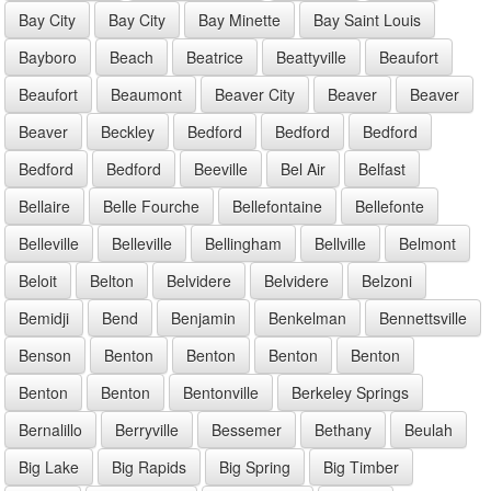
Bay City
Bay City
Bay Minette
Bay Saint Louis
Bayboro
Beach
Beatrice
Beattyville
Beaufort
Beaufort
Beaumont
Beaver City
Beaver
Beaver
Beaver
Beckley
Bedford
Bedford
Bedford
Bedford
Bedford
Beeville
Bel Air
Belfast
Bellaire
Belle Fourche
Bellefontaine
Bellefonte
Belleville
Belleville
Bellingham
Bellville
Belmont
Beloit
Belton
Belvidere
Belvidere
Belzoni
Bemidji
Bend
Benjamin
Benkelman
Bennettsville
Benson
Benton
Benton
Benton
Benton
Benton
Benton
Bentonville
Berkeley Springs
Bernalillo
Berryville
Bessemer
Bethany
Beulah
Big Lake
Big Rapids
Big Spring
Big Timber