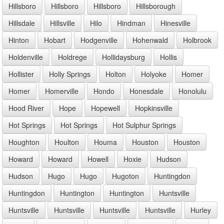
Hillsboro
Hillsboro
Hillsboro
Hillsborough
Hillsdale
Hillsville
Hilo
Hindman
Hinesville
Hinton
Hobart
Hodgenville
Hohenwald
Holbrook
Holdenville
Holdrege
Hollidaysburg
Hollis
Hollister
Holly Springs
Holton
Holyoke
Homer
Homer
Homerville
Hondo
Honesdale
Honolulu
Hood River
Hope
Hopewell
Hopkinsville
Hot Springs
Hot Springs
Hot Sulphur Springs
Houghton
Houlton
Houma
Houston
Houston
Howard
Howard
Howell
Hoxie
Hudson
Hudson
Hugo
Hugo
Hugoton
Huntingdon
Huntingdon
Huntington
Huntington
Huntsville
Huntsville
Huntsville
Huntsville
Huntsville
Hurley