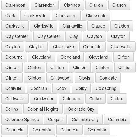
Clarendon
Clarendon
Clarinda
Clarion
Clarion
Clark
Clarkesville
Clarksburg
Clarksdale
Clarksville
Clarksville
Clarksville
Claude
Claxton
Clay Center
Clay Center
Clay
Clayton
Clayton
Clayton
Clayton
Clear Lake
Clearfield
Clearwater
Cleburne
Cleveland
Cleveland
Cleveland
Clifton
Clinton
Clinton
Clinton
Clinton
Clinton
Clinton
Clinton
Clinton
Clintwood
Clovis
Coalgate
Coalville
Cochran
Cody
Colby
Coldspring
Coldwater
Coldwater
Coleman
Colfax
Colfax
Collins
Colonial Heights
Colorado City
Colorado Springs
Colquitt
Columbia City
Columbia
Columbia
Columbia
Columbia
Columbia