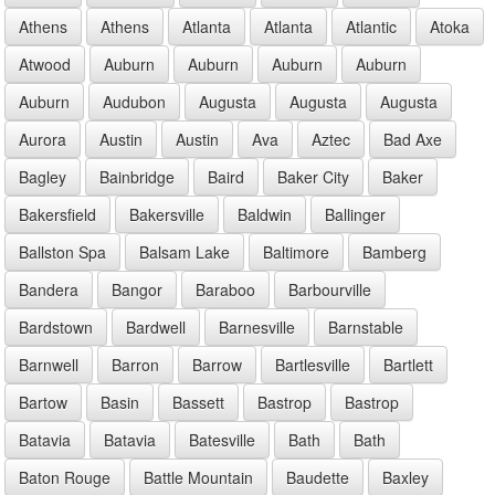
Athens
Athens
Atlanta
Atlanta
Atlantic
Atoka
Atwood
Auburn
Auburn
Auburn
Auburn
Auburn
Audubon
Augusta
Augusta
Augusta
Aurora
Austin
Austin
Ava
Aztec
Bad Axe
Bagley
Bainbridge
Baird
Baker City
Baker
Bakersfield
Bakersville
Baldwin
Ballinger
Ballston Spa
Balsam Lake
Baltimore
Bamberg
Bandera
Bangor
Baraboo
Barbourville
Bardstown
Bardwell
Barnesville
Barnstable
Barnwell
Barron
Barrow
Bartlesville
Bartlett
Bartow
Basin
Bassett
Bastrop
Bastrop
Batavia
Batavia
Batesville
Bath
Bath
Baton Rouge
Battle Mountain
Baudette
Baxley