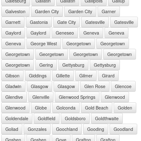
Galesburg
Gallatin
Gallatin
Gallipolis
Gallup
Galveston
Garden City
Garden City
Garner
Garnett
Gastonia
Gate City
Gatesville
Gatesville
Gaylord
Gaylord
Geneseo
Geneva
Geneva
Geneva
George West
Georgetown
Georgetown
Georgetown
Georgetown
Georgetown
Georgetown
Georgetown
Gering
Gettysburg
Gettysburg
Gibson
Giddings
Gillette
Gilmer
Girard
Gladwin
Glasgow
Glasgow
Glen Rose
Glencoe
Glendive
Glenville
Glenwood Springs
Glenwood
Glenwood
Globe
Golconda
Gold Beach
Golden
Goldendale
Goldfield
Goldsboro
Goldthwaite
Goliad
Gonzales
Goochland
Gooding
Goodland
Goshen
Goshen
Gove
Grafton
Grafton