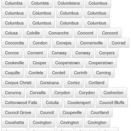
Columbia
Columbia
Columbiana
Columbus
Columbus
Columbus
Columbus
Columbus
Columbus
Columbus
Columbus
Columbus
Colusa
Colville
Comanche
Concord
Concord
Concordia
Condon
Conejos
Connersville
Conrad
Conroe
Convent
Conway
Conway
Conyers
Cookeville
Cooper
Cooperstown
Cooperstown
Coquille
Cordele
Cordell
Corinth
Corning
Corpus Christi
Corsicana
Cortez
Cortland
Corunna
Corvallis
Corydon
Corydon
Coshocton
Cottonwood Falls
Cotulla
Coudersport
Council Bluffs
Council Grove
Council
Coupeville
Courtland
Coushatta
Covington
Covington
Covington