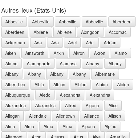
Autres lieux (Etats-Unis)
Abbeville
Abbeville
Abbeville
Abbeville
Aberdeen
Aberdeen
Abilene
Abilene
Abingdon
Accomac
Ackerman
Ada
Ada
Adel
Adel
Adrian
Aiken
Ainsworth
Aitkin
Akron
Akron
Alamo
Alamo
Alamogordo
Alamosa
Albany
Albany
Albany
Albany
Albany
Albany
Albemarle
Albert Lea
Albia
Albion
Albion
Albion
Albion
Albuquerque
Aledo
Alexandria
Alexandria
Alexandria
Alexandria
Alfred
Algona
Alice
Allegan
Allendale
Allentown
Alliance
Allison
Alma
Alma
Alma
Alma
Alpena
Alpine
Altamont
Alton
Alturas
Altus
Alva
Amarillo