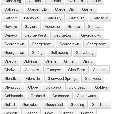
Galesburg
Gallatin
Gallatin
Gallipolis
Gallup
Galveston
Garden City
Garden City
Garner
Garnett
Gastonia
Gate City
Gatesville
Gatesville
Gaylord
Gaylord
Geneseo
Geneva
Geneva
Geneva
George West
Georgetown
Georgetown
Georgetown
Georgetown
Georgetown
Georgetown
Georgetown
Gering
Gettysburg
Gettysburg
Gibson
Giddings
Gillette
Gilmer
Girard
Gladwin
Glasgow
Glasgow
Glen Rose
Glencoe
Glendive
Glenville
Glenwood Springs
Glenwood
Glenwood
Globe
Golconda
Gold Beach
Golden
Goldendale
Goldfield
Goldsboro
Goldthwaite
Goliad
Gonzales
Goochland
Gooding
Goodland
Goshen
Goshen
Gove
Grafton
Grafton