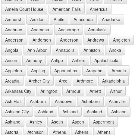
Amelia Court House
American Falls
Americus
Amherst
Amidon
Amite
Anaconda
Anadarko
Anahuac
Anamosa
Anchorage
Andalusia
Anderson
Anderson
Anderson
Andrews
Angleton
Angola
Ann Arbor
Annapolis
Anniston
Anoka
Anson
Anthony
Antigo
Antlers
Apalachicola
Appleton
Appling
Appomattox
Arapaho
Arcadia
Arcadia
Archer City
Arco
Ardmore
Arkadelphia
Arkansas City
Arlington
Armour
Arnett
Arthur
Ash Flat
Ashburn
Ashdown
Asheboro
Asheville
Ashland City
Ashland
Ashland
Ashland
Ashland
Ashland
Ashley
Asotin
Aspen
Aspermont
Astoria
Atchison
Athens
Athens
Athens