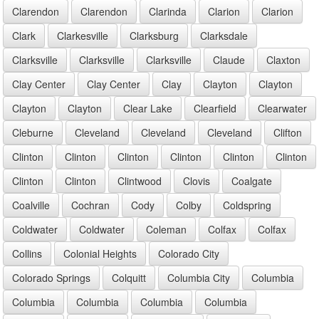
Clarendon
Clarendon
Clarinda
Clarion
Clarion
Clark
Clarkesville
Clarksburg
Clarksdale
Clarksville
Clarksville
Clarksville
Claude
Claxton
Clay Center
Clay Center
Clay
Clayton
Clayton
Clayton
Clayton
Clear Lake
Clearfield
Clearwater
Cleburne
Cleveland
Cleveland
Cleveland
Clifton
Clinton
Clinton
Clinton
Clinton
Clinton
Clinton
Clinton
Clinton
Clintwood
Clovis
Coalgate
Coalville
Cochran
Cody
Colby
Coldspring
Coldwater
Coldwater
Coleman
Colfax
Colfax
Collins
Colonial Heights
Colorado City
Colorado Springs
Colquitt
Columbia City
Columbia
Columbia
Columbia
Columbia
Columbia