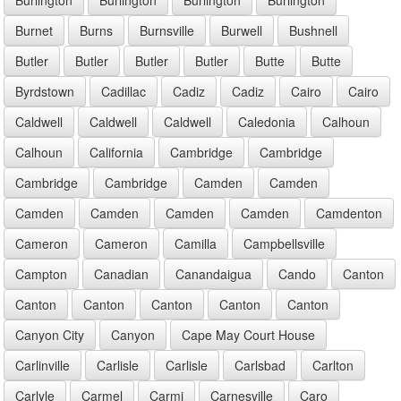
Burnet
Burns
Burnsville
Burwell
Bushnell
Butler
Butler
Butler
Butler
Butte
Butte
Byrdstown
Cadillac
Cadiz
Cadiz
Cairo
Cairo
Caldwell
Caldwell
Caldwell
Caledonia
Calhoun
Calhoun
California
Cambridge
Cambridge
Cambridge
Cambridge
Camden
Camden
Camden
Camden
Camden
Camden
Camdenton
Cameron
Cameron
Camilla
Campbellsville
Campton
Canadian
Canandaigua
Cando
Canton
Canton
Canton
Canton
Canton
Canton
Canyon City
Canyon
Cape May Court House
Carlinville
Carlisle
Carlisle
Carlsbad
Carlton
Carlyle
Carmel
Carmi
Carnesville
Caro