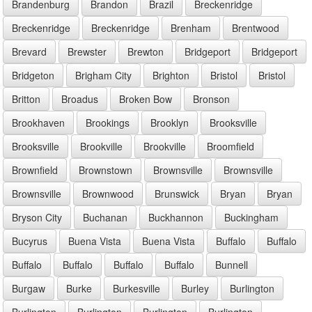
Brandenburg
Brandon
Brazil
Breckenridge
Breckenridge
Breckenridge
Brenham
Brentwood
Brevard
Brewster
Brewton
Bridgeport
Bridgeport
Bridgeton
Brigham City
Brighton
Bristol
Bristol
Britton
Broadus
Broken Bow
Bronson
Brookhaven
Brookings
Brooklyn
Brooksville
Brooksville
Brookville
Brookville
Broomfield
Brownfield
Brownstown
Brownsville
Brownsville
Brownsville
Brownwood
Brunswick
Bryan
Bryan
Bryson City
Buchanan
Buckhannon
Buckingham
Bucyrus
Buena Vista
Buena Vista
Buffalo
Buffalo
Buffalo
Buffalo
Buffalo
Buffalo
Bunnell
Burgaw
Burke
Burkesville
Burley
Burlington
Burlington
Burlington
Burlington
Burlington