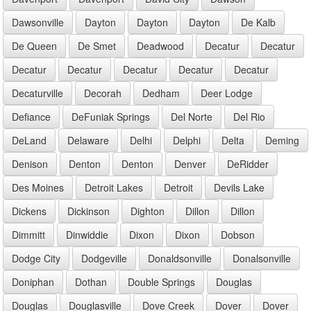
Dawsonville
Dayton
Dayton
Dayton
De Kalb
De Queen
De Smet
Deadwood
Decatur
Decatur
Decatur
Decatur
Decatur
Decatur
Decatur
Decaturville
Decorah
Dedham
Deer Lodge
Defiance
DeFuniak Springs
Del Norte
Del Rio
DeLand
Delaware
Delhi
Delphi
Delta
Deming
Denison
Denton
Denton
Denver
DeRidder
Des Moines
Detroit Lakes
Detroit
Devils Lake
Dickens
Dickinson
Dighton
Dillon
Dillon
Dimmitt
Dinwiddie
Dixon
Dixon
Dobson
Dodge City
Dodgeville
Donaldsonville
Donalsonville
Doniphan
Dothan
Double Springs
Douglas
Douglas
Douglasville
Dove Creek
Dover
Dover