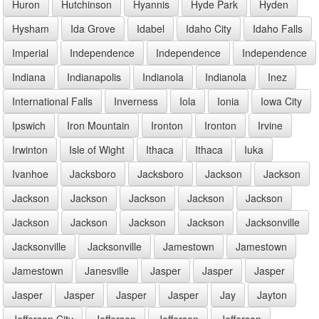
Huron
Hutchinson
Hyannis
Hyde Park
Hyden
Hysham
Ida Grove
Idabel
Idaho City
Idaho Falls
Imperial
Independence
Independence
Independence
Indiana
Indianapolis
Indianola
Indianola
Inez
International Falls
Inverness
Iola
Ionia
Iowa City
Ipswich
Iron Mountain
Ironton
Ironton
Irvine
Irwinton
Isle of Wight
Ithaca
Ithaca
Iuka
Ivanhoe
Jacksboro
Jacksboro
Jackson
Jackson
Jackson
Jackson
Jackson
Jackson
Jackson
Jackson
Jackson
Jackson
Jackson
Jacksonville
Jacksonville
Jacksonville
Jamestown
Jamestown
Jamestown
Janesville
Jasper
Jasper
Jasper
Jasper
Jasper
Jasper
Jasper
Jay
Jayton
Jefferson City
Jefferson
Jefferson
Jefferson