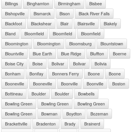
Billings
Binghamton
Birmingham
Bisbee
Bishopville
Bismarck
Bison
Black River Falls
Blackfoot
Blackshear
Blair
Blairsville
Blakely
Bland
Bloomfield
Bloomfield
Bloomfield
Bloomington
Bloomington
Bloomsburg
Blountstown
Blountville
Blue Earth
Blue Ridge
Bluffton
Boerne
Boise City
Boise
Bolivar
Bolivar
Bolivia
Bonham
Bonifay
Bonners Ferry
Boone
Boone
Booneville
Booneville
Boonville
Boonville
Boston
Bottineau
Boulder
Boulder
Bowbells
Bowling Green
Bowling Green
Bowling Green
Bowling Green
Bowman
Boydton
Bozeman
Brackettville
Bradenton
Brady
Brainerd