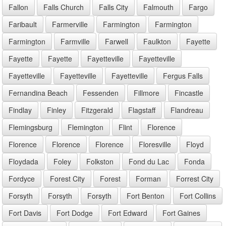
Fallon
Falls Church
Falls City
Falmouth
Fargo
Faribault
Farmerville
Farmington
Farmington
Farmington
Farmville
Farwell
Faulkton
Fayette
Fayette
Fayette
Fayetteville
Fayetteville
Fayetteville
Fayetteville
Fayetteville
Fergus Falls
Fernandina Beach
Fessenden
Fillmore
Fincastle
Findlay
Finley
Fitzgerald
Flagstaff
Flandreau
Flemingsburg
Flemington
Flint
Florence
Florence
Florence
Florence
Floresville
Floyd
Floydada
Foley
Folkston
Fond du Lac
Fonda
Fordyce
Forest City
Forest
Forman
Forrest City
Forsyth
Forsyth
Forsyth
Fort Benton
Fort Collins
Fort Davis
Fort Dodge
Fort Edward
Fort Gaines