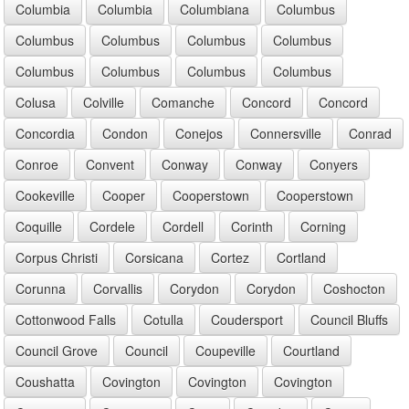
Columbia
Columbia
Columbiana
Columbus
Columbus
Columbus
Columbus
Columbus
Columbus
Columbus
Columbus
Columbus
Colusa
Colville
Comanche
Concord
Concord
Concordia
Condon
Conejos
Connersville
Conrad
Conroe
Convent
Conway
Conway
Conyers
Cookeville
Cooper
Cooperstown
Cooperstown
Coquille
Cordele
Cordell
Corinth
Corning
Corpus Christi
Corsicana
Cortez
Cortland
Corunna
Corvallis
Corydon
Corydon
Coshocton
Cottonwood Falls
Cotulla
Coudersport
Council Bluffs
Council Grove
Council
Coupeville
Courtland
Coushatta
Covington
Covington
Covington