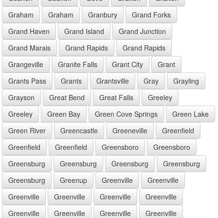
Graham
Graham
Granbury
Grand Forks
Grand Haven
Grand Island
Grand Junction
Grand Marais
Grand Rapids
Grand Rapids
Grangeville
Granite Falls
Grant City
Grant
Grants Pass
Grants
Grantsville
Gray
Grayling
Grayson
Great Bend
Great Falls
Greeley
Greeley
Green Bay
Green Cove Springs
Green Lake
Green River
Greencastle
Greeneville
Greenfield
Greenfield
Greenfield
Greensboro
Greensboro
Greensburg
Greensburg
Greensburg
Greensburg
Greensburg
Greenup
Greenville
Greenville
Greenville
Greenville
Greenville
Greenville
Greenville
Greenville
Greenville
Greenville