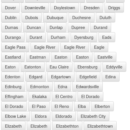
Dover
Downieville
Doylestown
Dresden
Driggs
Dublin
Dubois
Dubuque
Duchesne
Duluth
Dumas
Duncan
Dunlap
Dupree
Durand
Durango
Durant
Durham
Dyersburg
Eads
Eagle Pass
Eagle River
Eagle River
Eagle
Eastland
Eastman
Easton
Easton
Eastville
Eaton
Eatonton
Eau Claire
Ebensburg
Eddyville
Edenton
Edgard
Edgartown
Edgefield
Edina
Edinburg
Edmonton
Edna
Edwardsville
Effingham
Ekalaka
El Centro
El Dorado
El Dorado
El Paso
El Reno
Elba
Elberton
Elbow Lake
Eldora
Eldorado
Elizabeth City
Elizabeth
Elizabeth
Elizabethton
Elizabethtown