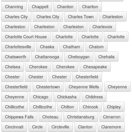
Channing
Chappell
Chardon
Chariton
Charles City
Charles City
Charles Town
Charleston
Charleston
Charleston
Charleston
Charlevoix
Charlotte Court House
Charlotte
Charlotte
Charlotte
Charlottesville
Chaska
Chatham
Chatom
Chatsworth
Chattanooga
Cheboygan
Chehalis
Chelsea
Cherokee
Cherokee
Chesapeake
Chester
Chester
Chester
Chesterfield
Chesterfield
Chestertown
Cheyenne Wells
Cheyenne
Cheyenne
Chicago
Chickasha
Childress
Chillicothe
Chillicothe
Chilton
Chinook
Chipley
Chippewa Falls
Choteau
Christiansburg
Cimarron
Cincinnati
Circle
Circleville
Clanton
Claremore