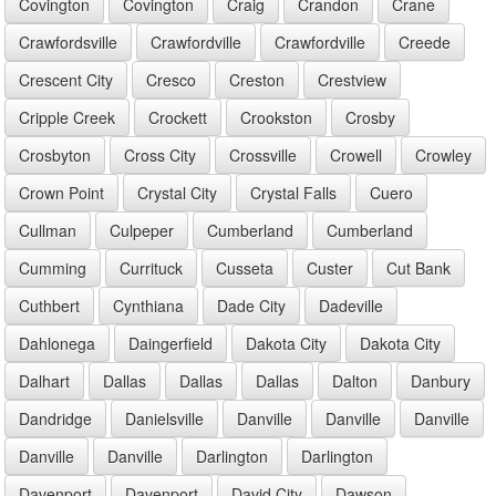
Covington
Covington
Craig
Crandon
Crane
Crawfordsville
Crawfordville
Crawfordville
Creede
Crescent City
Cresco
Creston
Crestview
Cripple Creek
Crockett
Crookston
Crosby
Crosbyton
Cross City
Crossville
Crowell
Crowley
Crown Point
Crystal City
Crystal Falls
Cuero
Cullman
Culpeper
Cumberland
Cumberland
Cumming
Currituck
Cusseta
Custer
Cut Bank
Cuthbert
Cynthiana
Dade City
Dadeville
Dahlonega
Daingerfield
Dakota City
Dakota City
Dalhart
Dallas
Dallas
Dallas
Dalton
Danbury
Dandridge
Danielsville
Danville
Danville
Danville
Danville
Danville
Darlington
Darlington
Davenport
Davenport
David City
Dawson