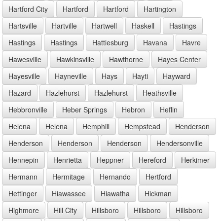
Hartford City
Hartford
Hartford
Hartington
Hartsville
Hartville
Hartwell
Haskell
Hastings
Hastings
Hastings
Hattiesburg
Havana
Havre
Hawesville
Hawkinsville
Hawthorne
Hayes Center
Hayesville
Hayneville
Hays
Hayti
Hayward
Hazard
Hazlehurst
Hazlehurst
Heathsville
Hebbronville
Heber Springs
Hebron
Heflin
Helena
Helena
Hemphill
Hempstead
Henderson
Henderson
Henderson
Henderson
Hendersonville
Hennepin
Henrietta
Heppner
Hereford
Herkimer
Hermann
Hermitage
Hernando
Hertford
Hettinger
Hiawassee
Hiawatha
Hickman
Highmore
Hill City
Hillsboro
Hillsboro
Hillsboro