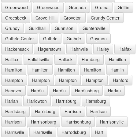
Greenwood
Greenwood
Grenada
Gretna
Griffin
Groesbeck
Grove Hill
Groveton
Grundy Center
Grundy
Guildhall
Gunnison
Guntersville
Guthrie Center
Guthrie
Guthrie
Guymon
Hackensack
Hagerstown
Hahnville
Hailey
Halifax
Halifax
Hallettsville
Hallock
Hamburg
Hamilton
Hamilton
Hamilton
Hamilton
Hamilton
Hamlin
Hampton
Hampton
Hampton
Hampton
Hanford
Hanover
Hardin
Hardin
Hardinsburg
Harlan
Harlan
Harlowton
Harrisburg
Harrisburg
Harrisburg
Harrisburg
Harrison
Harrison
Harrison
Harrisonburg
Harrisonburg
Harrisonville
Harrisville
Harrisville
Harrodsburg
Hart