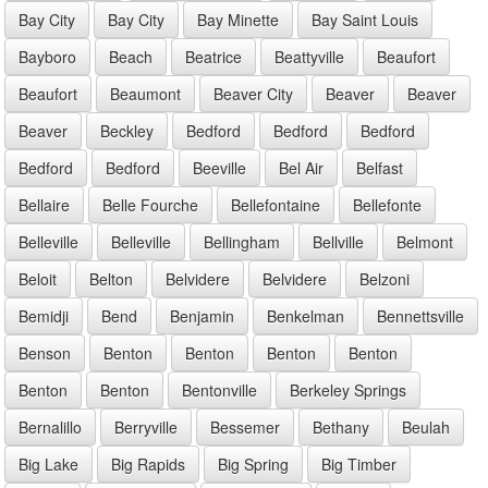
Bay City
Bay City
Bay Minette
Bay Saint Louis
Bayboro
Beach
Beatrice
Beattyville
Beaufort
Beaufort
Beaumont
Beaver City
Beaver
Beaver
Beaver
Beckley
Bedford
Bedford
Bedford
Bedford
Bedford
Beeville
Bel Air
Belfast
Bellaire
Belle Fourche
Bellefontaine
Bellefonte
Belleville
Belleville
Bellingham
Bellville
Belmont
Beloit
Belton
Belvidere
Belvidere
Belzoni
Bemidji
Bend
Benjamin
Benkelman
Bennettsville
Benson
Benton
Benton
Benton
Benton
Benton
Benton
Bentonville
Berkeley Springs
Bernalillo
Berryville
Bessemer
Bethany
Beulah
Big Lake
Big Rapids
Big Spring
Big Timber