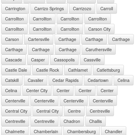
Carrington
Carrizo Springs
Carrizozo
Carroll
Carrollton
Carrollton
Carrollton
Carrollton
Carrollton
Carrollton
Carrollton
Carson City
Carson
Cartersville
Carthage
Carthage
Carthage
Carthage
Carthage
Carthage
Caruthersville
Cascade
Casper
Cassopolis
Cassville
Castle Dale
Castle Rock
Cathlamet
Catlettsburg
Catskill
Cavalier
Cedar Rapids
Cedartown
Celina
Celina
Center City
Center
Center
Center
Centerville
Centerville
Centerville
Centerville
Central City
Central City
Centre
Centreville
Centreville
Centreville
Chadron
Challis
Chalmette
Chamberlain
Chambersburg
Chandler