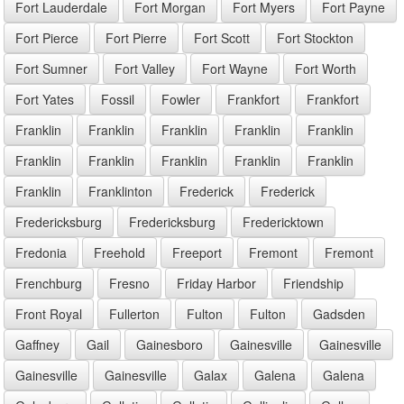
Fort Lauderdale
Fort Morgan
Fort Myers
Fort Payne
Fort Pierce
Fort Pierre
Fort Scott
Fort Stockton
Fort Sumner
Fort Valley
Fort Wayne
Fort Worth
Fort Yates
Fossil
Fowler
Frankfort
Frankfort
Franklin
Franklin
Franklin
Franklin
Franklin
Franklin
Franklin
Franklin
Franklin
Franklin
Franklin
Franklinton
Frederick
Frederick
Fredericksburg
Fredericksburg
Fredericktown
Fredonia
Freehold
Freeport
Fremont
Fremont
Frenchburg
Fresno
Friday Harbor
Friendship
Front Royal
Fullerton
Fulton
Fulton
Gadsden
Gaffney
Gail
Gainesboro
Gainesville
Gainesville
Gainesville
Gainesville
Galax
Galena
Galena