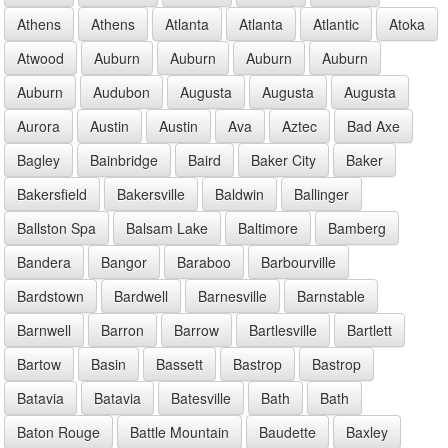
Athens
Athens
Atlanta
Atlanta
Atlantic
Atoka
Atwood
Auburn
Auburn
Auburn
Auburn
Auburn
Audubon
Augusta
Augusta
Augusta
Aurora
Austin
Austin
Ava
Aztec
Bad Axe
Bagley
Bainbridge
Baird
Baker City
Baker
Bakersfield
Bakersville
Baldwin
Ballinger
Ballston Spa
Balsam Lake
Baltimore
Bamberg
Bandera
Bangor
Baraboo
Barbourville
Bardstown
Bardwell
Barnesville
Barnstable
Barnwell
Barron
Barrow
Bartlesville
Bartlett
Bartow
Basin
Bassett
Bastrop
Bastrop
Batavia
Batavia
Batesville
Bath
Bath
Baton Rouge
Battle Mountain
Baudette
Baxley