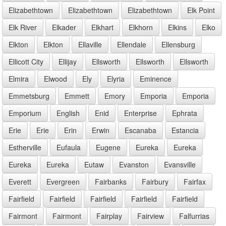
Elizabethtown
Elizabethtown
Elizabethtown
Elk Point
Elk River
Elkader
Elkhart
Elkhorn
Elkins
Elko
Elkton
Elkton
Ellaville
Ellendale
Ellensburg
Ellicott City
Ellijay
Ellsworth
Ellsworth
Ellsworth
Elmira
Elwood
Ely
Elyria
Eminence
Emmetsburg
Emmett
Emory
Emporia
Emporia
Emporium
English
Enid
Enterprise
Ephrata
Erie
Erie
Erin
Erwin
Escanaba
Estancia
Estherville
Eufaula
Eugene
Eureka
Eureka
Eureka
Eureka
Eutaw
Evanston
Evansville
Everett
Evergreen
Fairbanks
Fairbury
Fairfax
Fairfield
Fairfield
Fairfield
Fairfield
Fairfield
Fairmont
Fairmont
Fairplay
Fairview
Falfurrias