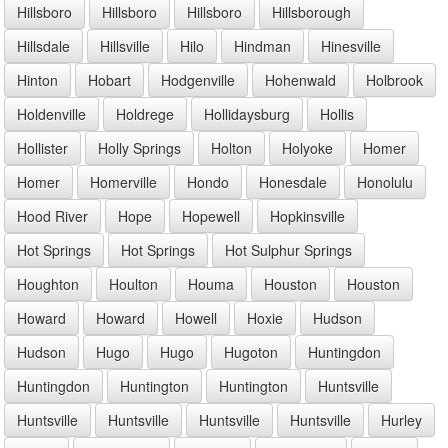
Hillsboro
Hillsboro
Hillsboro
Hillsborough
Hillsdale
Hillsville
Hilo
Hindman
Hinesville
Hinton
Hobart
Hodgenville
Hohenwald
Holbrook
Holdenville
Holdrege
Hollidaysburg
Hollis
Hollister
Holly Springs
Holton
Holyoke
Homer
Homer
Homerville
Hondo
Honesdale
Honolulu
Hood River
Hope
Hopewell
Hopkinsville
Hot Springs
Hot Springs
Hot Sulphur Springs
Houghton
Houlton
Houma
Houston
Houston
Howard
Howard
Howell
Hoxie
Hudson
Hudson
Hugo
Hugo
Hugoton
Huntingdon
Huntingdon
Huntington
Huntington
Huntsville
Huntsville
Huntsville
Huntsville
Huntsville
Hurley