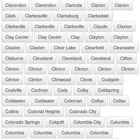
Clarendon
Clarendon
Clarinda
Clarion
Clarion
Clark
Clarkesville
Clarksburg
Clarksdale
Clarksville
Clarksville
Clarksville
Claude
Claxton
Clay Center
Clay Center
Clay
Clayton
Clayton
Clayton
Clayton
Clear Lake
Clearfield
Clearwater
Cleburne
Cleveland
Cleveland
Cleveland
Clifton
Clinton
Clinton
Clinton
Clinton
Clinton
Clinton
Clinton
Clinton
Clintwood
Clovis
Coalgate
Coalville
Cochran
Cody
Colby
Coldspring
Coldwater
Coldwater
Coleman
Colfax
Colfax
Collins
Colonial Heights
Colorado City
Colorado Springs
Colquitt
Columbia City
Columbia
Columbia
Columbia
Columbia
Columbia