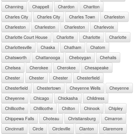
Channing
Chappell
Chardon
Chariton
Charles City
Charles City
Charles Town
Charleston
Charleston
Charleston
Charleston
Charlevoix
Charlotte Court House
Charlotte
Charlotte
Charlotte
Charlottesville
Chaska
Chatham
Chatom
Chatsworth
Chattanooga
Cheboygan
Chehalis
Chelsea
Cherokee
Cherokee
Chesapeake
Chester
Chester
Chester
Chesterfield
Chesterfield
Chestertown
Cheyenne Wells
Cheyenne
Cheyenne
Chicago
Chickasha
Childress
Chillicothe
Chillicothe
Chilton
Chinook
Chipley
Chippewa Falls
Choteau
Christiansburg
Cimarron
Cincinnati
Circle
Circleville
Clanton
Claremore