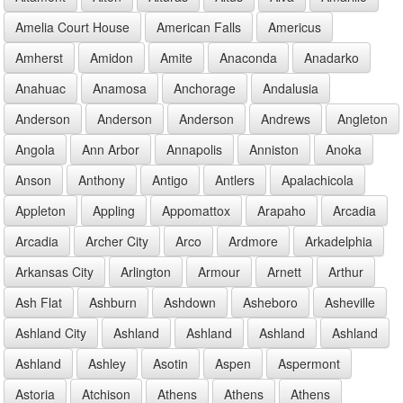
Amelia Court House
American Falls
Americus
Amherst
Amidon
Amite
Anaconda
Anadarko
Anahuac
Anamosa
Anchorage
Andalusia
Anderson
Anderson
Anderson
Andrews
Angleton
Angola
Ann Arbor
Annapolis
Anniston
Anoka
Anson
Anthony
Antigo
Antlers
Apalachicola
Appleton
Appling
Appomattox
Arapaho
Arcadia
Arcadia
Archer City
Arco
Ardmore
Arkadelphia
Arkansas City
Arlington
Armour
Arnett
Arthur
Ash Flat
Ashburn
Ashdown
Asheboro
Asheville
Ashland City
Ashland
Ashland
Ashland
Ashland
Ashland
Ashley
Asotin
Aspen
Aspermont
Astoria
Atchison
Athens
Athens
Athens