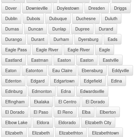
Dover
Downieville
Doylestown
Dresden
Driggs
Dublin
Dubois
Dubuque
Duchesne
Duluth
Dumas
Duncan
Dunlap
Dupree
Durand
Durango
Durant
Durham
Dyersburg
Eads
Eagle Pass
Eagle River
Eagle River
Eagle
Eastland
Eastman
Easton
Easton
Eastville
Eaton
Eatonton
Eau Claire
Ebensburg
Eddyville
Edenton
Edgard
Edgartown
Edgefield
Edina
Edinburg
Edmonton
Edna
Edwardsville
Effingham
Ekalaka
El Centro
El Dorado
El Dorado
El Paso
El Reno
Elba
Elberton
Elbow Lake
Eldora
Eldorado
Elizabeth City
Elizabeth
Elizabeth
Elizabethton
Elizabethtown