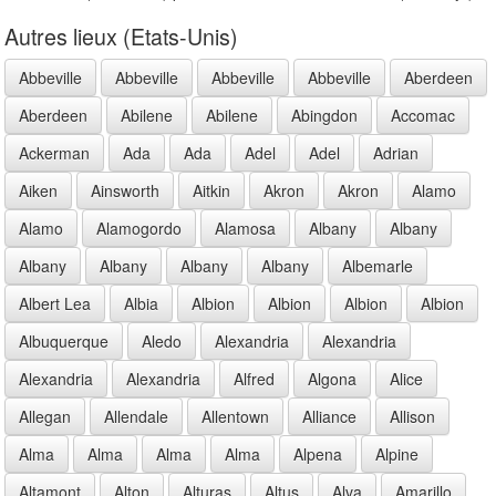
Autres lieux (Etats-Unis)
Abbeville
Abbeville
Abbeville
Abbeville
Aberdeen
Aberdeen
Abilene
Abilene
Abingdon
Accomac
Ackerman
Ada
Ada
Adel
Adel
Adrian
Aiken
Ainsworth
Aitkin
Akron
Akron
Alamo
Alamo
Alamogordo
Alamosa
Albany
Albany
Albany
Albany
Albany
Albany
Albemarle
Albert Lea
Albia
Albion
Albion
Albion
Albion
Albuquerque
Aledo
Alexandria
Alexandria
Alexandria
Alexandria
Alfred
Algona
Alice
Allegan
Allendale
Allentown
Alliance
Allison
Alma
Alma
Alma
Alma
Alpena
Alpine
Altamont
Alton
Alturas
Altus
Alva
Amarillo