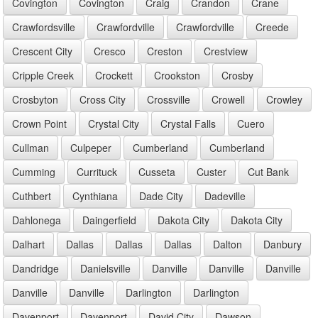
Covington
Covington
Craig
Crandon
Crane
Crawfordsville
Crawfordville
Crawfordville
Creede
Crescent City
Cresco
Creston
Crestview
Cripple Creek
Crockett
Crookston
Crosby
Crosbyton
Cross City
Crossville
Crowell
Crowley
Crown Point
Crystal City
Crystal Falls
Cuero
Cullman
Culpeper
Cumberland
Cumberland
Cumming
Currituck
Cusseta
Custer
Cut Bank
Cuthbert
Cynthiana
Dade City
Dadeville
Dahlonega
Daingerfield
Dakota City
Dakota City
Dalhart
Dallas
Dallas
Dallas
Dalton
Danbury
Dandridge
Danielsville
Danville
Danville
Danville
Danville
Danville
Darlington
Darlington
Davenport
Davenport
David City
Dawson