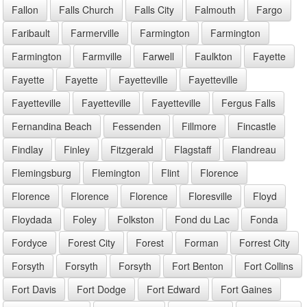
Fallon
Falls Church
Falls City
Falmouth
Fargo
Faribault
Farmerville
Farmington
Farmington
Farmington
Farmville
Farwell
Faulkton
Fayette
Fayette
Fayette
Fayetteville
Fayetteville
Fayetteville
Fayetteville
Fayetteville
Fergus Falls
Fernandina Beach
Fessenden
Fillmore
Fincastle
Findlay
Finley
Fitzgerald
Flagstaff
Flandreau
Flemingsburg
Flemington
Flint
Florence
Florence
Florence
Florence
Floresville
Floyd
Floydada
Foley
Folkston
Fond du Lac
Fonda
Fordyce
Forest City
Forest
Forman
Forrest City
Forsyth
Forsyth
Forsyth
Fort Benton
Fort Collins
Fort Davis
Fort Dodge
Fort Edward
Fort Gaines