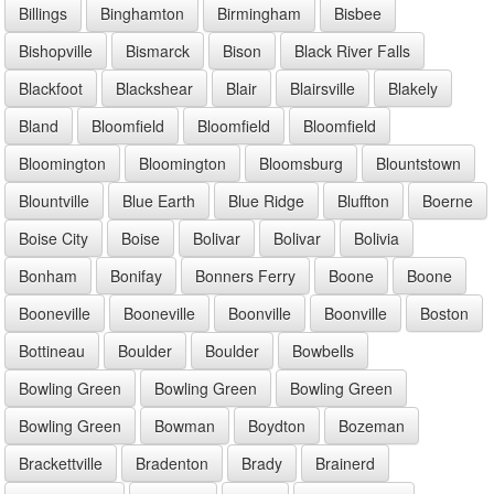
Billings
Binghamton
Birmingham
Bisbee
Bishopville
Bismarck
Bison
Black River Falls
Blackfoot
Blackshear
Blair
Blairsville
Blakely
Bland
Bloomfield
Bloomfield
Bloomfield
Bloomington
Bloomington
Bloomsburg
Blountstown
Blountville
Blue Earth
Blue Ridge
Bluffton
Boerne
Boise City
Boise
Bolivar
Bolivar
Bolivia
Bonham
Bonifay
Bonners Ferry
Boone
Boone
Booneville
Booneville
Boonville
Boonville
Boston
Bottineau
Boulder
Boulder
Bowbells
Bowling Green
Bowling Green
Bowling Green
Bowling Green
Bowman
Boydton
Bozeman
Brackettville
Bradenton
Brady
Brainerd