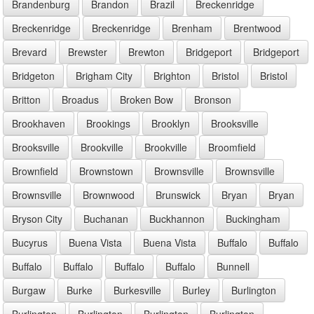
Brandenburg
Brandon
Brazil
Breckenridge
Breckenridge
Breckenridge
Brenham
Brentwood
Brevard
Brewster
Brewton
Bridgeport
Bridgeport
Bridgeton
Brigham City
Brighton
Bristol
Bristol
Britton
Broadus
Broken Bow
Bronson
Brookhaven
Brookings
Brooklyn
Brooksville
Brooksville
Brookville
Brookville
Broomfield
Brownfield
Brownstown
Brownsville
Brownsville
Brownsville
Brownwood
Brunswick
Bryan
Bryan
Bryson City
Buchanan
Buckhannon
Buckingham
Bucyrus
Buena Vista
Buena Vista
Buffalo
Buffalo
Buffalo
Buffalo
Buffalo
Buffalo
Bunnell
Burgaw
Burke
Burkesville
Burley
Burlington
Burlington
Burlington
Burlington
Burlington