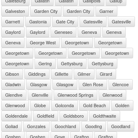
Galesburg
Gallatin
Gallatin
Gallipolis
Gallup
Galveston
Garden City
Garden City
Garner
Garnett
Gastonia
Gate City
Gatesville
Gatesville
Gaylord
Gaylord
Geneseo
Geneva
Geneva
Geneva
George West
Georgetown
Georgetown
Georgetown
Georgetown
Georgetown
Georgetown
Georgetown
Gering
Gettysburg
Gettysburg
Gibson
Giddings
Gillette
Gilmer
Girard
Gladwin
Glasgow
Glasgow
Glen Rose
Glencoe
Glendive
Glenville
Glenwood Springs
Glenwood
Glenwood
Globe
Golconda
Gold Beach
Golden
Goldendale
Goldfield
Goldsboro
Goldthwaite
Goliad
Gonzales
Goochland
Gooding
Goodland
Goshen
Goshen
Gove
Grafton
Grafton