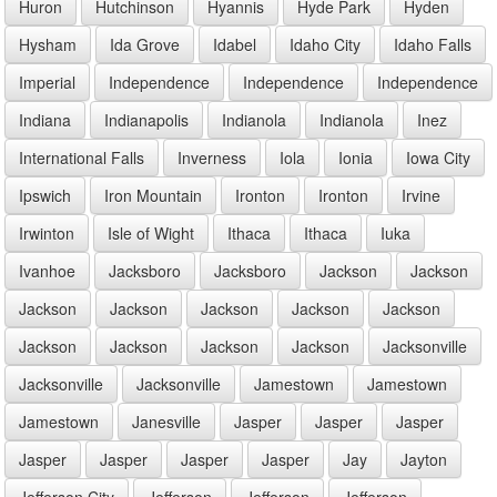
Huron
Hutchinson
Hyannis
Hyde Park
Hyden
Hysham
Ida Grove
Idabel
Idaho City
Idaho Falls
Imperial
Independence
Independence
Independence
Indiana
Indianapolis
Indianola
Indianola
Inez
International Falls
Inverness
Iola
Ionia
Iowa City
Ipswich
Iron Mountain
Ironton
Ironton
Irvine
Irwinton
Isle of Wight
Ithaca
Ithaca
Iuka
Ivanhoe
Jacksboro
Jacksboro
Jackson
Jackson
Jackson
Jackson
Jackson
Jackson
Jackson
Jackson
Jackson
Jackson
Jackson
Jacksonville
Jacksonville
Jacksonville
Jamestown
Jamestown
Jamestown
Janesville
Jasper
Jasper
Jasper
Jasper
Jasper
Jasper
Jasper
Jay
Jayton
Jefferson City
Jefferson
Jefferson
Jefferson