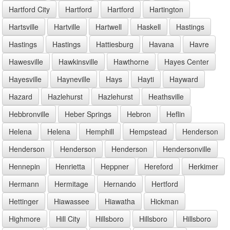
Hartford City
Hartford
Hartford
Hartington
Hartsville
Hartville
Hartwell
Haskell
Hastings
Hastings
Hastings
Hattiesburg
Havana
Havre
Hawesville
Hawkinsville
Hawthorne
Hayes Center
Hayesville
Hayneville
Hays
Hayti
Hayward
Hazard
Hazlehurst
Hazlehurst
Heathsville
Hebbronville
Heber Springs
Hebron
Heflin
Helena
Helena
Hemphill
Hempstead
Henderson
Henderson
Henderson
Henderson
Hendersonville
Hennepin
Henrietta
Heppner
Hereford
Herkimer
Hermann
Hermitage
Hernando
Hertford
Hettinger
Hiawassee
Hiawatha
Hickman
Highmore
Hill City
Hillsboro
Hillsboro
Hillsboro