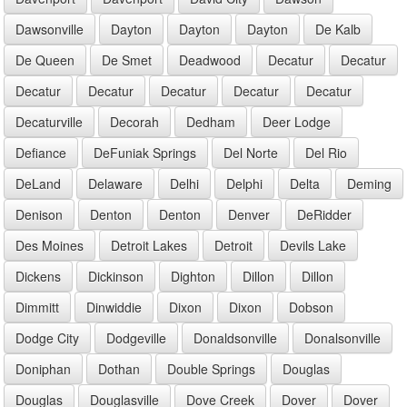
Dawsonville
Dayton
Dayton
Dayton
De Kalb
De Queen
De Smet
Deadwood
Decatur
Decatur
Decatur
Decatur
Decatur
Decatur
Decatur
Decaturville
Decorah
Dedham
Deer Lodge
Defiance
DeFuniak Springs
Del Norte
Del Rio
DeLand
Delaware
Delhi
Delphi
Delta
Deming
Denison
Denton
Denton
Denver
DeRidder
Des Moines
Detroit Lakes
Detroit
Devils Lake
Dickens
Dickinson
Dighton
Dillon
Dillon
Dimmitt
Dinwiddie
Dixon
Dixon
Dobson
Dodge City
Dodgeville
Donaldsonville
Donalsonville
Doniphan
Dothan
Double Springs
Douglas
Douglas
Douglasville
Dove Creek
Dover
Dover