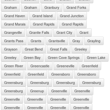
Graham
Graham
Granbury
Grand Forks
Grand Haven
Grand Island
Grand Junction
Grand Marais
Grand Rapids
Grand Rapids
Grangeville
Granite Falls
Grant City
Grant
Grants Pass
Grants
Grantsville
Gray
Grayling
Grayson
Great Bend
Great Falls
Greeley
Greeley
Green Bay
Green Cove Springs
Green Lake
Green River
Greencastle
Greeneville
Greenfield
Greenfield
Greenfield
Greensboro
Greensboro
Greensburg
Greensburg
Greensburg
Greensburg
Greensburg
Greenup
Greenville
Greenville
Greenville
Greenville
Greenville
Greenville
Greenville
Greenville
Greenville
Greenville