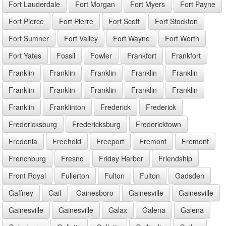
Fort Lauderdale
Fort Morgan
Fort Myers
Fort Payne
Fort Pierce
Fort Pierre
Fort Scott
Fort Stockton
Fort Sumner
Fort Valley
Fort Wayne
Fort Worth
Fort Yates
Fossil
Fowler
Frankfort
Frankfort
Franklin
Franklin
Franklin
Franklin
Franklin
Franklin
Franklin
Franklin
Franklin
Franklin
Franklin
Franklinton
Frederick
Frederick
Fredericksburg
Fredericksburg
Fredericktown
Fredonia
Freehold
Freeport
Fremont
Fremont
Frenchburg
Fresno
Friday Harbor
Friendship
Front Royal
Fullerton
Fulton
Fulton
Gadsden
Gaffney
Gail
Gainesboro
Gainesville
Gainesville
Gainesville
Gainesville
Galax
Galena
Galena