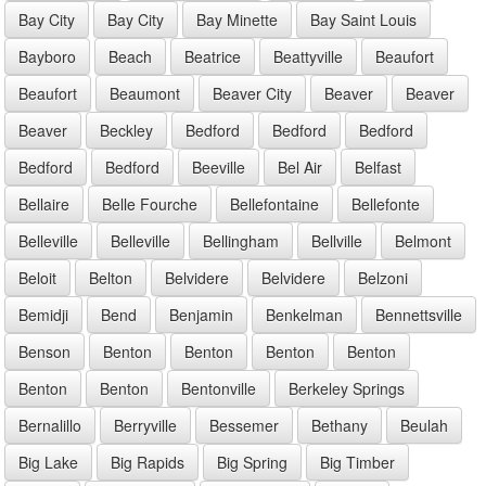
Bay City
Bay City
Bay Minette
Bay Saint Louis
Bayboro
Beach
Beatrice
Beattyville
Beaufort
Beaufort
Beaumont
Beaver City
Beaver
Beaver
Beaver
Beckley
Bedford
Bedford
Bedford
Bedford
Bedford
Beeville
Bel Air
Belfast
Bellaire
Belle Fourche
Bellefontaine
Bellefonte
Belleville
Belleville
Bellingham
Bellville
Belmont
Beloit
Belton
Belvidere
Belvidere
Belzoni
Bemidji
Bend
Benjamin
Benkelman
Bennettsville
Benson
Benton
Benton
Benton
Benton
Benton
Benton
Bentonville
Berkeley Springs
Bernalillo
Berryville
Bessemer
Bethany
Beulah
Big Lake
Big Rapids
Big Spring
Big Timber