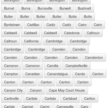
Burnet
Burns
Burnsville
Burwell
Bushnell
Butler
Butler
Butler
Butler
Butte
Butte
Byrdstown
Cadillac
Cadiz
Cadiz
Cairo
Cairo
Caldwell
Caldwell
Caldwell
Caledonia
Calhoun
Calhoun
California
Cambridge
Cambridge
Cambridge
Cambridge
Camden
Camden
Camden
Camden
Camden
Camden
Camdenton
Cameron
Cameron
Camilla
Campbellsville
Campton
Canadian
Canandaigua
Cando
Canton
Canton
Canton
Canton
Canton
Canton
Canyon City
Canyon
Cape May Court House
Carlinville
Carlisle
Carlisle
Carlsbad
Carlton
Carlyle
Carmel
Carmi
Carnesville
Caro