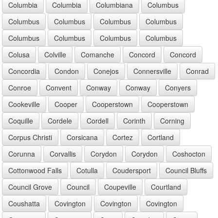
Columbia
Columbia
Columbiana
Columbus
Columbus
Columbus
Columbus
Columbus
Columbus
Columbus
Columbus
Columbus
Colusa
Colville
Comanche
Concord
Concord
Concordia
Condon
Conejos
Connersville
Conrad
Conroe
Convent
Conway
Conway
Conyers
Cookeville
Cooper
Cooperstown
Cooperstown
Coquille
Cordele
Cordell
Corinth
Corning
Corpus Christi
Corsicana
Cortez
Cortland
Corunna
Corvallis
Corydon
Corydon
Coshocton
Cottonwood Falls
Cotulla
Coudersport
Council Bluffs
Council Grove
Council
Coupeville
Courtland
Coushatta
Covington
Covington
Covington