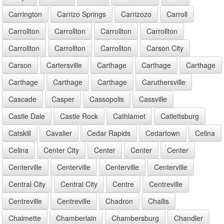
Carrington
Carrizo Springs
Carrizozo
Carroll
Carrollton
Carrollton
Carrollton
Carrollton
Carrollton
Carrollton
Carrollton
Carson City
Carson
Cartersville
Carthage
Carthage
Carthage
Carthage
Carthage
Carthage
Caruthersville
Cascade
Casper
Cassopolis
Cassville
Castle Dale
Castle Rock
Cathlamet
Catlettsburg
Catskill
Cavalier
Cedar Rapids
Cedartown
Celina
Celina
Center City
Center
Center
Center
Centerville
Centerville
Centerville
Centerville
Central City
Central City
Centre
Centreville
Centreville
Centreville
Chadron
Challis
Chalmette
Chamberlain
Chambersburg
Chandler