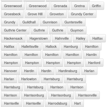
Greenwood
Greenwood
Grenada
Gretna
Griffin
Groesbeck
Grove Hill
Groveton
Grundy Center
Grundy
Guildhall
Gunnison
Guntersville
Guthrie Center
Guthrie
Guthrie
Guymon
Hackensack
Hagerstown
Hahnville
Hailey
Halifax
Halifax
Hallettsville
Hallock
Hamburg
Hamilton
Hamilton
Hamilton
Hamilton
Hamilton
Hamlin
Hampton
Hampton
Hampton
Hampton
Hanford
Hanover
Hardin
Hardin
Hardinsburg
Harlan
Harlan
Harlowton
Harrisburg
Harrisburg
Harrisburg
Harrisburg
Harrison
Harrison
Harrison
Harrisonburg
Harrisonburg
Harrisonville
Harrisville
Harrisville
Harrodsburg
Hart