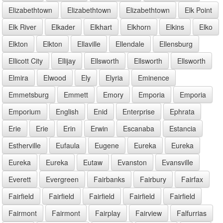
Elizabethtown
Elizabethtown
Elizabethtown
Elk Point
Elk River
Elkader
Elkhart
Elkhorn
Elkins
Elko
Elkton
Elkton
Ellaville
Ellendale
Ellensburg
Ellicott City
Ellijay
Ellsworth
Ellsworth
Ellsworth
Elmira
Elwood
Ely
Elyria
Eminence
Emmetsburg
Emmett
Emory
Emporia
Emporia
Emporium
English
Enid
Enterprise
Ephrata
Erie
Erie
Erin
Erwin
Escanaba
Estancia
Estherville
Eufaula
Eugene
Eureka
Eureka
Eureka
Eureka
Eutaw
Evanston
Evansville
Everett
Evergreen
Fairbanks
Fairbury
Fairfax
Fairfield
Fairfield
Fairfield
Fairfield
Fairfield
Fairmont
Fairmont
Fairplay
Fairview
Falfurrias