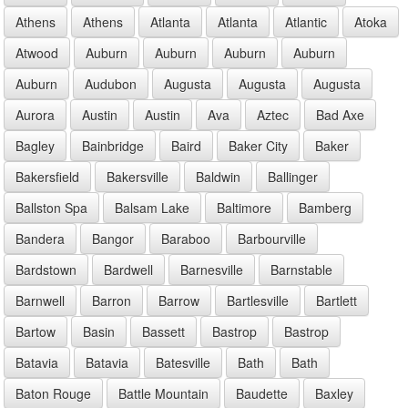
Athens
Athens
Atlanta
Atlanta
Atlantic
Atoka
Atwood
Auburn
Auburn
Auburn
Auburn
Auburn
Audubon
Augusta
Augusta
Augusta
Aurora
Austin
Austin
Ava
Aztec
Bad Axe
Bagley
Bainbridge
Baird
Baker City
Baker
Bakersfield
Bakersville
Baldwin
Ballinger
Ballston Spa
Balsam Lake
Baltimore
Bamberg
Bandera
Bangor
Baraboo
Barbourville
Bardstown
Bardwell
Barnesville
Barnstable
Barnwell
Barron
Barrow
Bartlesville
Bartlett
Bartow
Basin
Bassett
Bastrop
Bastrop
Batavia
Batavia
Batesville
Bath
Bath
Baton Rouge
Battle Mountain
Baudette
Baxley