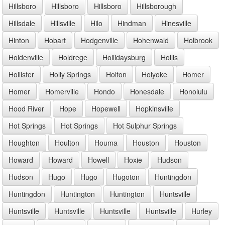
Hillsboro
Hillsboro
Hillsboro
Hillsborough
Hillsdale
Hillsville
Hilo
Hindman
Hinesville
Hinton
Hobart
Hodgenville
Hohenwald
Holbrook
Holdenville
Holdrege
Hollidaysburg
Hollis
Hollister
Holly Springs
Holton
Holyoke
Homer
Homer
Homerville
Hondo
Honesdale
Honolulu
Hood River
Hope
Hopewell
Hopkinsville
Hot Springs
Hot Springs
Hot Sulphur Springs
Houghton
Houlton
Houma
Houston
Houston
Howard
Howard
Howell
Hoxie
Hudson
Hudson
Hugo
Hugo
Hugoton
Huntingdon
Huntingdon
Huntington
Huntington
Huntsville
Huntsville
Huntsville
Huntsville
Huntsville
Hurley