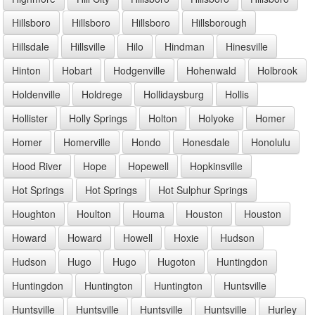
Hillsboro
Hillsboro
Hillsboro
Hillsborough
Hillsdale
Hillsville
Hilo
Hindman
Hinesville
Hinton
Hobart
Hodgenville
Hohenwald
Holbrook
Holdenville
Holdrege
Hollidaysburg
Hollis
Hollister
Holly Springs
Holton
Holyoke
Homer
Homer
Homerville
Hondo
Honesdale
Honolulu
Hood River
Hope
Hopewell
Hopkinsville
Hot Springs
Hot Springs
Hot Sulphur Springs
Houghton
Houlton
Houma
Houston
Houston
Howard
Howard
Howell
Hoxie
Hudson
Hudson
Hugo
Hugo
Hugoton
Huntingdon
Huntingdon
Huntington
Huntington
Huntsville
Huntsville
Huntsville
Huntsville
Huntsville
Hurley