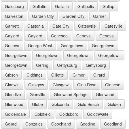
Galesburg
Gallatin
Gallatin
Gallipolis
Gallup
Galveston
Garden City
Garden City
Garner
Garnett
Gastonia
Gate City
Gatesville
Gatesville
Gaylord
Gaylord
Geneseo
Geneva
Geneva
Geneva
George West
Georgetown
Georgetown
Georgetown
Georgetown
Georgetown
Georgetown
Georgetown
Gering
Gettysburg
Gettysburg
Gibson
Giddings
Gillette
Gilmer
Girard
Gladwin
Glasgow
Glasgow
Glen Rose
Glencoe
Glendive
Glenville
Glenwood Springs
Glenwood
Glenwood
Globe
Golconda
Gold Beach
Golden
Goldendale
Goldfield
Goldsboro
Goldthwaite
Goliad
Gonzales
Goochland
Gooding
Goodland