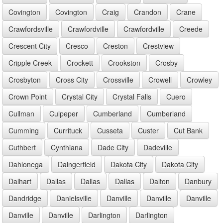
Covington
Covington
Craig
Crandon
Crane
Crawfordsville
Crawfordville
Crawfordville
Creede
Crescent City
Cresco
Creston
Crestview
Cripple Creek
Crockett
Crookston
Crosby
Crosbyton
Cross City
Crossville
Crowell
Crowley
Crown Point
Crystal City
Crystal Falls
Cuero
Cullman
Culpeper
Cumberland
Cumberland
Cumming
Currituck
Cusseta
Custer
Cut Bank
Cuthbert
Cynthiana
Dade City
Dadeville
Dahlonega
Daingerfield
Dakota City
Dakota City
Dalhart
Dallas
Dallas
Dallas
Dalton
Danbury
Dandridge
Danielsville
Danville
Danville
Danville
Danville
Danville
Darlington
Darlington