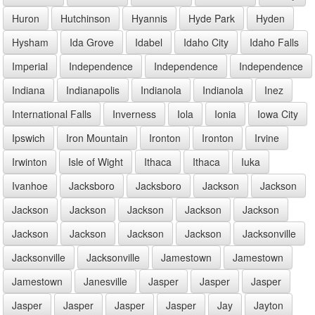
Huron
Hutchinson
Hyannis
Hyde Park
Hyden
Hysham
Ida Grove
Idabel
Idaho City
Idaho Falls
Imperial
Independence
Independence
Independence
Indiana
Indianapolis
Indianola
Indianola
Inez
International Falls
Inverness
Iola
Ionia
Iowa City
Ipswich
Iron Mountain
Ironton
Ironton
Irvine
Irwinton
Isle of Wight
Ithaca
Ithaca
Iuka
Ivanhoe
Jacksboro
Jacksboro
Jackson
Jackson
Jackson
Jackson
Jackson
Jackson
Jackson
Jackson
Jackson
Jackson
Jackson
Jacksonville
Jacksonville
Jacksonville
Jamestown
Jamestown
Jamestown
Janesville
Jasper
Jasper
Jasper
Jasper
Jasper
Jasper
Jasper
Jay
Jayton