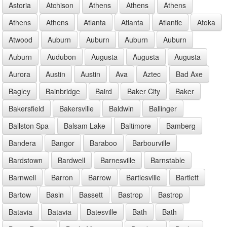
Astoria
Atchison
Athens
Athens
Athens
Athens
Athens
Atlanta
Atlanta
Atlantic
Atoka
Atwood
Auburn
Auburn
Auburn
Auburn
Auburn
Audubon
Augusta
Augusta
Augusta
Aurora
Austin
Austin
Ava
Aztec
Bad Axe
Bagley
Bainbridge
Baird
Baker City
Baker
Bakersfield
Bakersville
Baldwin
Ballinger
Ballston Spa
Balsam Lake
Baltimore
Bamberg
Bandera
Bangor
Baraboo
Barbourville
Bardstown
Bardwell
Barnesville
Barnstable
Barnwell
Barron
Barrow
Bartlesville
Bartlett
Bartow
Basin
Bassett
Bastrop
Bastrop
Batavia
Batavia
Batesville
Bath
Bath