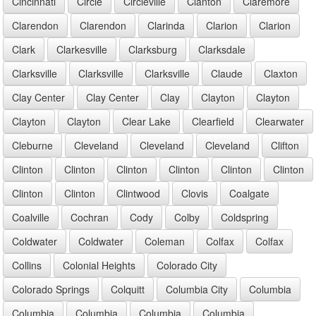
Cincinnati
Circle
Circleville
Clanton
Claremore
Clarendon
Clarendon
Clarinda
Clarion
Clarion
Clark
Clarkesville
Clarksburg
Clarksdale
Clarksville
Clarksville
Clarksville
Claude
Claxton
Clay Center
Clay Center
Clay
Clayton
Clayton
Clayton
Clayton
Clear Lake
Clearfield
Clearwater
Cleburne
Cleveland
Cleveland
Cleveland
Clifton
Clinton
Clinton
Clinton
Clinton
Clinton
Clinton
Clinton
Clinton
Clintwood
Clovis
Coalgate
Coalville
Cochran
Cody
Colby
Coldspring
Coldwater
Coldwater
Coleman
Colfax
Colfax
Collins
Colonial Heights
Colorado City
Colorado Springs
Colquitt
Columbia City
Columbia
Columbia
Columbia
Columbia
Columbia