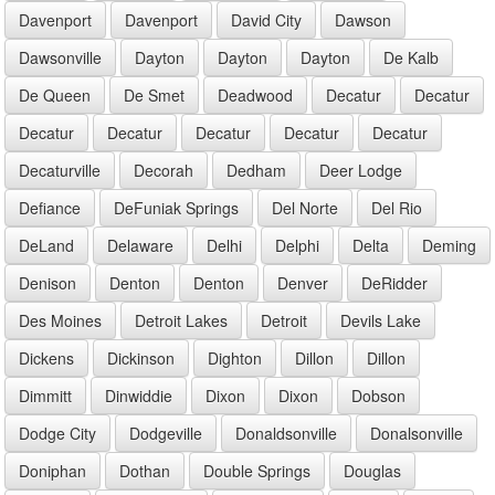
Davenport
Davenport
David City
Dawson
Dawsonville
Dayton
Dayton
Dayton
De Kalb
De Queen
De Smet
Deadwood
Decatur
Decatur
Decatur
Decatur
Decatur
Decatur
Decatur
Decaturville
Decorah
Dedham
Deer Lodge
Defiance
DeFuniak Springs
Del Norte
Del Rio
DeLand
Delaware
Delhi
Delphi
Delta
Deming
Denison
Denton
Denton
Denver
DeRidder
Des Moines
Detroit Lakes
Detroit
Devils Lake
Dickens
Dickinson
Dighton
Dillon
Dillon
Dimmitt
Dinwiddie
Dixon
Dixon
Dobson
Dodge City
Dodgeville
Donaldsonville
Donalsonville
Doniphan
Dothan
Double Springs
Douglas