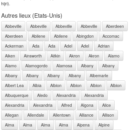
hijri).
Autres lieux (Etats-Unis)
Abbeville
Abbeville
Abbeville
Abbeville
Aberdeen
Aberdeen
Abilene
Abilene
Abingdon
Accomac
Ackerman
Ada
Ada
Adel
Adel
Adrian
Aiken
Ainsworth
Aitkin
Akron
Akron
Alamo
Alamo
Alamogordo
Alamosa
Albany
Albany
Albany
Albany
Albany
Albany
Albemarle
Albert Lea
Albia
Albion
Albion
Albion
Albion
Albuquerque
Aledo
Alexandria
Alexandria
Alexandria
Alexandria
Alfred
Algona
Alice
Allegan
Allendale
Allentown
Alliance
Allison
Alma
Alma
Alma
Alma
Alpena
Alpine