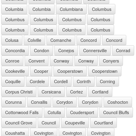
Columbia
Columbia
Columbiana
Columbus
Columbus
Columbus
Columbus
Columbus
Columbus
Columbus
Columbus
Columbus
Colusa
Colville
Comanche
Concord
Concord
Concordia
Condon
Conejos
Connersville
Conrad
Conroe
Convent
Conway
Conway
Conyers
Cookeville
Cooper
Cooperstown
Cooperstown
Coquille
Cordele
Cordell
Corinth
Corning
Corpus Christi
Corsicana
Cortez
Cortland
Corunna
Corvallis
Corydon
Corydon
Coshocton
Cottonwood Falls
Cotulla
Coudersport
Council Bluffs
Council Grove
Council
Coupeville
Courtland
Coushatta
Covington
Covington
Covington