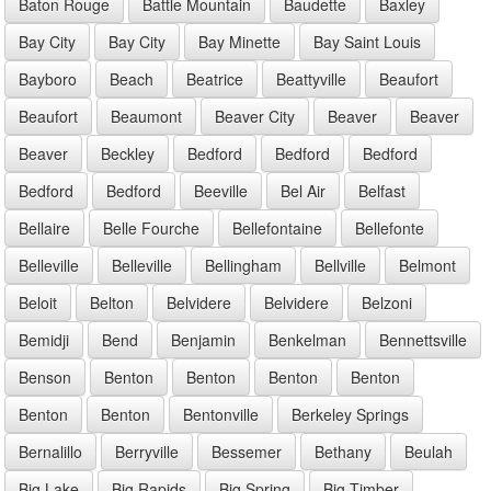
Baton Rouge
Battle Mountain
Baudette
Baxley
Bay City
Bay City
Bay Minette
Bay Saint Louis
Bayboro
Beach
Beatrice
Beattyville
Beaufort
Beaufort
Beaumont
Beaver City
Beaver
Beaver
Beaver
Beckley
Bedford
Bedford
Bedford
Bedford
Bedford
Beeville
Bel Air
Belfast
Bellaire
Belle Fourche
Bellefontaine
Bellefonte
Belleville
Belleville
Bellingham
Bellville
Belmont
Beloit
Belton
Belvidere
Belvidere
Belzoni
Bemidji
Bend
Benjamin
Benkelman
Bennettsville
Benson
Benton
Benton
Benton
Benton
Benton
Benton
Bentonville
Berkeley Springs
Bernalillo
Berryville
Bessemer
Bethany
Beulah
Big Lake
Big Rapids
Big Spring
Big Timber