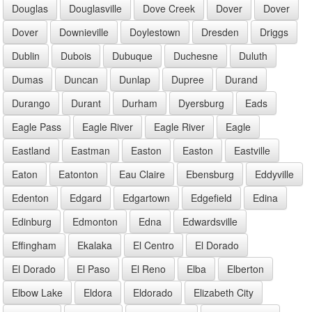
Douglas
Douglasville
Dove Creek
Dover
Dover
Dover
Downieville
Doylestown
Dresden
Driggs
Dublin
Dubois
Dubuque
Duchesne
Duluth
Dumas
Duncan
Dunlap
Dupree
Durand
Durango
Durant
Durham
Dyersburg
Eads
Eagle Pass
Eagle River
Eagle River
Eagle
Eastland
Eastman
Easton
Easton
Eastville
Eaton
Eatonton
Eau Claire
Ebensburg
Eddyville
Edenton
Edgard
Edgartown
Edgefield
Edina
Edinburg
Edmonton
Edna
Edwardsville
Effingham
Ekalaka
El Centro
El Dorado
El Dorado
El Paso
El Reno
Elba
Elberton
Elbow Lake
Eldora
Eldorado
Elizabeth City