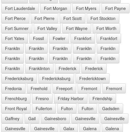
Fort Lauderdale
Fort Morgan
Fort Myers
Fort Payne
Fort Pierce
Fort Pierre
Fort Scott
Fort Stockton
Fort Sumner
Fort Valley
Fort Wayne
Fort Worth
Fort Yates
Fossil
Fowler
Frankfort
Frankfort
Franklin
Franklin
Franklin
Franklin
Franklin
Franklin
Franklin
Franklin
Franklin
Franklin
Franklin
Franklinton
Frederick
Frederick
Fredericksburg
Fredericksburg
Fredericktown
Fredonia
Freehold
Freeport
Fremont
Fremont
Frenchburg
Fresno
Friday Harbor
Friendship
Front Royal
Fullerton
Fulton
Fulton
Gadsden
Gaffney
Gail
Gainesboro
Gainesville
Gainesville
Gainesville
Gainesville
Galax
Galena
Galena