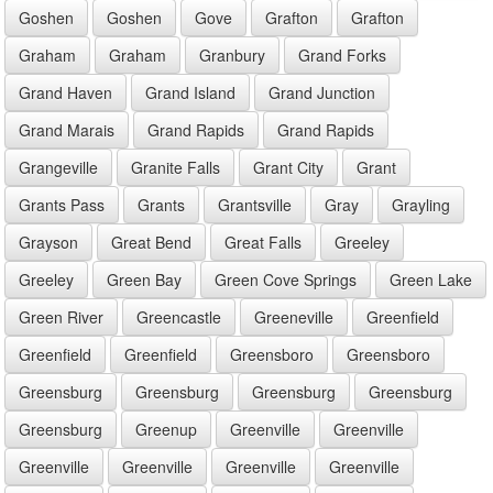
Goshen
Goshen
Gove
Grafton
Grafton
Graham
Graham
Granbury
Grand Forks
Grand Haven
Grand Island
Grand Junction
Grand Marais
Grand Rapids
Grand Rapids
Grangeville
Granite Falls
Grant City
Grant
Grants Pass
Grants
Grantsville
Gray
Grayling
Grayson
Great Bend
Great Falls
Greeley
Greeley
Green Bay
Green Cove Springs
Green Lake
Green River
Greencastle
Greeneville
Greenfield
Greenfield
Greenfield
Greensboro
Greensboro
Greensburg
Greensburg
Greensburg
Greensburg
Greensburg
Greenup
Greenville
Greenville
Greenville
Greenville
Greenville
Greenville