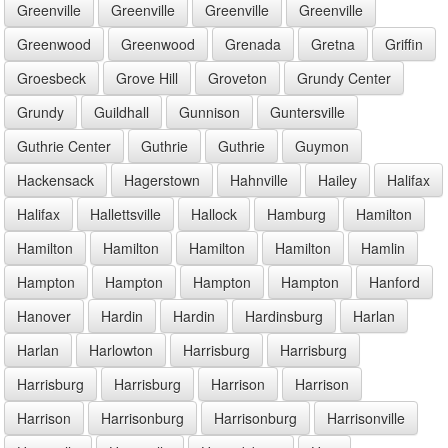
Greenville
Greenville
Greenville
Greenville
Greenwood
Greenwood
Grenada
Gretna
Griffin
Groesbeck
Grove Hill
Groveton
Grundy Center
Grundy
Guildhall
Gunnison
Guntersville
Guthrie Center
Guthrie
Guthrie
Guymon
Hackensack
Hagerstown
Hahnville
Hailey
Halifax
Halifax
Hallettsville
Hallock
Hamburg
Hamilton
Hamilton
Hamilton
Hamilton
Hamilton
Hamlin
Hampton
Hampton
Hampton
Hampton
Hanford
Hanover
Hardin
Hardin
Hardinsburg
Harlan
Harlan
Harlowton
Harrisburg
Harrisburg
Harrisburg
Harrisburg
Harrison
Harrison
Harrison
Harrisonburg
Harrisonburg
Harrisonville