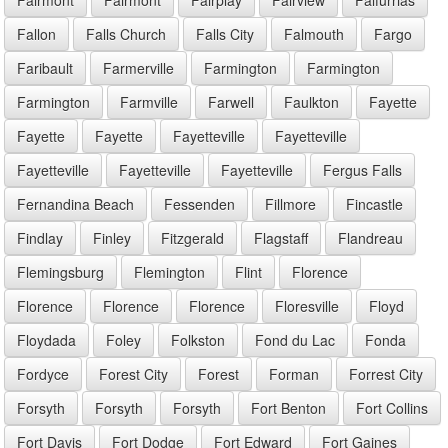
Fallon
Falls Church
Falls City
Falmouth
Fargo
Faribault
Farmerville
Farmington
Farmington
Farmington
Farmville
Farwell
Faulkton
Fayette
Fayette
Fayette
Fayetteville
Fayetteville
Fayetteville
Fayetteville
Fayetteville
Fergus Falls
Fernandina Beach
Fessenden
Fillmore
Fincastle
Findlay
Finley
Fitzgerald
Flagstaff
Flandreau
Flemingsburg
Flemington
Flint
Florence
Florence
Florence
Florence
Floresville
Floyd
Floydada
Foley
Folkston
Fond du Lac
Fonda
Fordyce
Forest City
Forest
Forman
Forrest City
Forsyth
Forsyth
Forsyth
Fort Benton
Fort Collins
Fort Davis
Fort Dodge
Fort Edward
Fort Gaines