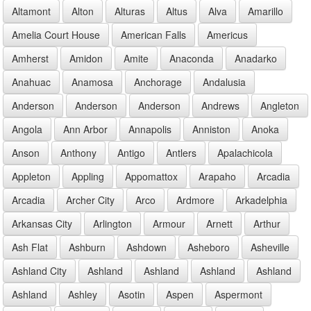
Altamont
Alton
Alturas
Altus
Alva
Amarillo
Amelia Court House
American Falls
Americus
Amherst
Amidon
Amite
Anaconda
Anadarko
Anahuac
Anamosa
Anchorage
Andalusia
Anderson
Anderson
Anderson
Andrews
Angleton
Angola
Ann Arbor
Annapolis
Anniston
Anoka
Anson
Anthony
Antigo
Antlers
Apalachicola
Appleton
Appling
Appomattox
Arapaho
Arcadia
Arcadia
Archer City
Arco
Ardmore
Arkadelphia
Arkansas City
Arlington
Armour
Arnett
Arthur
Ash Flat
Ashburn
Ashdown
Asheboro
Asheville
Ashland City
Ashland
Ashland
Ashland
Ashland
Ashland
Ashley
Asotin
Aspen
Aspermont