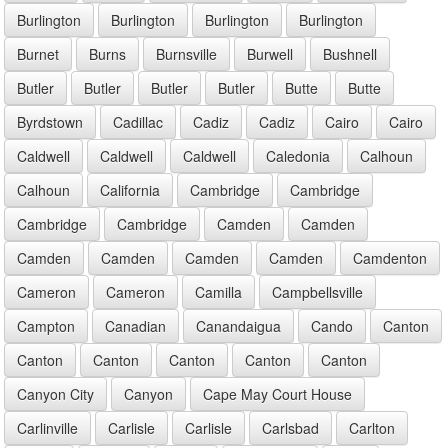
Burlington
Burlington
Burlington
Burlington
Burnet
Burns
Burnsville
Burwell
Bushnell
Butler
Butler
Butler
Butler
Butte
Butte
Byrdstown
Cadillac
Cadiz
Cadiz
Cairo
Cairo
Caldwell
Caldwell
Caldwell
Caledonia
Calhoun
Calhoun
California
Cambridge
Cambridge
Cambridge
Cambridge
Camden
Camden
Camden
Camden
Camden
Camden
Camdenton
Cameron
Cameron
Camilla
Campbellsville
Campton
Canadian
Canandaigua
Cando
Canton
Canton
Canton
Canton
Canton
Canton
Canyon City
Canyon
Cape May Court House
Carlinville
Carlisle
Carlisle
Carlsbad
Carlton