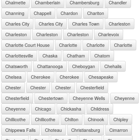
Chalmette
Chamberlain
Chambersburg
Chandler
Channing
Chappell
Chardon
Chariton
Charles City
Charles City
Charles Town
Charleston
Charleston
Charleston
Charleston
Charlevoix
Charlotte Court House
Charlotte
Charlotte
Charlotte
Charlottesville
Chaska
Chatham
Chatom
Chatsworth
Chattanooga
Cheboygan
Chehalis
Chelsea
Cherokee
Cherokee
Chesapeake
Chester
Chester
Chester
Chesterfield
Chesterfield
Chestertown
Cheyenne Wells
Cheyenne
Cheyenne
Chicago
Chickasha
Childress
Chillicothe
Chillicothe
Chilton
Chinook
Chipley
Chippewa Falls
Choteau
Christiansburg
Cimarron