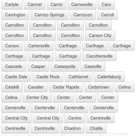
Carlyle
Carmel
Carmi
Carnesville
Caro
Carrington
Carrizo Springs
Carrizozo
Carroll
Carrollton
Carrollton
Carrollton
Carrollton
Carrollton
Carrollton
Carrollton
Carson City
Carson
Cartersville
Carthage
Carthage
Carthage
Carthage
Carthage
Carthage
Caruthersville
Cascade
Casper
Cassopolis
Cassville
Castle Dale
Castle Rock
Cathlamet
Catlettsburg
Catskill
Cavalier
Cedar Rapids
Cedartown
Celina
Celina
Center City
Center
Center
Center
Centerville
Centerville
Centerville
Centerville
Central City
Central City
Centre
Centreville
Centreville
Centreville
Chadron
Challis