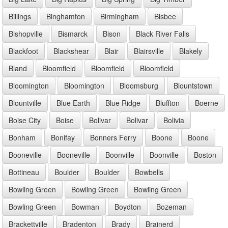
Billings
Binghamton
Birmingham
Bisbee
Bishopville
Bismarck
Bison
Black River Falls
Blackfoot
Blackshear
Blair
Blairsville
Blakely
Bland
Bloomfield
Bloomfield
Bloomfield
Bloomington
Bloomington
Bloomsburg
Blountstown
Blountville
Blue Earth
Blue Ridge
Bluffton
Boerne
Boise City
Boise
Bolivar
Bolivar
Bolivia
Bonham
Bonifay
Bonners Ferry
Boone
Boone
Booneville
Booneville
Boonville
Boonville
Boston
Bottineau
Boulder
Boulder
Bowbells
Bowling Green
Bowling Green
Bowling Green
Bowling Green
Bowman
Boydton
Bozeman
Brackettville
Bradenton
Brady
Brainerd