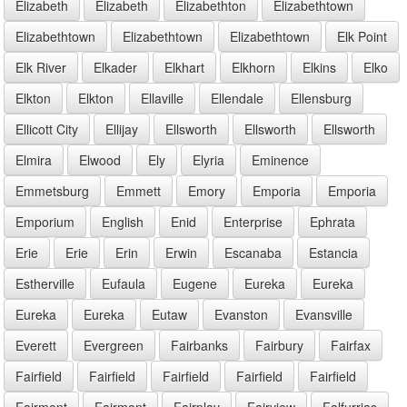
Elizabeth
Elizabeth
Elizabethton
Elizabethtown
Elizabethtown
Elizabethtown
Elizabethtown
Elk Point
Elk River
Elkader
Elkhart
Elkhorn
Elkins
Elko
Elkton
Elkton
Ellaville
Ellendale
Ellensburg
Ellicott City
Ellijay
Ellsworth
Ellsworth
Ellsworth
Elmira
Elwood
Ely
Elyria
Eminence
Emmetsburg
Emmett
Emory
Emporia
Emporia
Emporium
English
Enid
Enterprise
Ephrata
Erie
Erie
Erin
Erwin
Escanaba
Estancia
Estherville
Eufaula
Eugene
Eureka
Eureka
Eureka
Eureka
Eutaw
Evanston
Evansville
Everett
Evergreen
Fairbanks
Fairbury
Fairfax
Fairfield
Fairfield
Fairfield
Fairfield
Fairfield
Fairmont
Fairmont
Fairplay
Fairview
Falfurrias