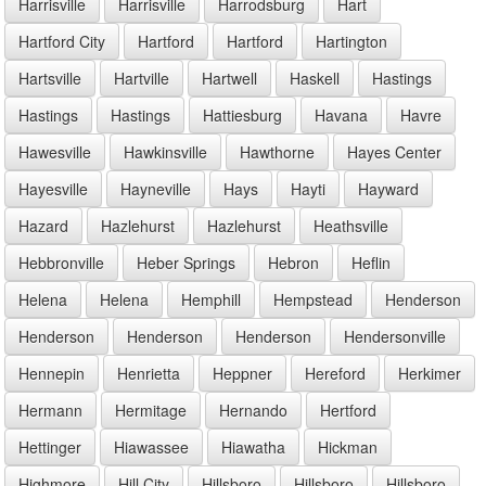
Harrisville
Harrisville
Harrodsburg
Hart
Hartford City
Hartford
Hartford
Hartington
Hartsville
Hartville
Hartwell
Haskell
Hastings
Hastings
Hastings
Hattiesburg
Havana
Havre
Hawesville
Hawkinsville
Hawthorne
Hayes Center
Hayesville
Hayneville
Hays
Hayti
Hayward
Hazard
Hazlehurst
Hazlehurst
Heathsville
Hebbronville
Heber Springs
Hebron
Heflin
Helena
Helena
Hemphill
Hempstead
Henderson
Henderson
Henderson
Henderson
Hendersonville
Hennepin
Henrietta
Heppner
Hereford
Herkimer
Hermann
Hermitage
Hernando
Hertford
Hettinger
Hiawassee
Hiawatha
Hickman
Highmore
Hill City
Hillsboro
Hillsboro
Hillsboro