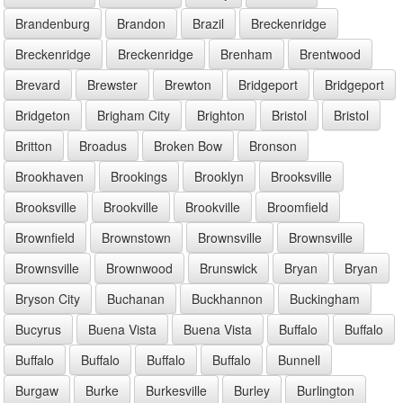
Brandenburg
Brandon
Brazil
Breckenridge
Breckenridge
Breckenridge
Brenham
Brentwood
Brevard
Brewster
Brewton
Bridgeport
Bridgeport
Bridgeton
Brigham City
Brighton
Bristol
Bristol
Britton
Broadus
Broken Bow
Bronson
Brookhaven
Brookings
Brooklyn
Brooksville
Brooksville
Brookville
Brookville
Broomfield
Brownfield
Brownstown
Brownsville
Brownsville
Brownsville
Brownwood
Brunswick
Bryan
Bryan
Bryson City
Buchanan
Buckhannon
Buckingham
Bucyrus
Buena Vista
Buena Vista
Buffalo
Buffalo
Buffalo
Buffalo
Buffalo
Buffalo
Bunnell
Burgaw
Burke
Burkesville
Burley
Burlington