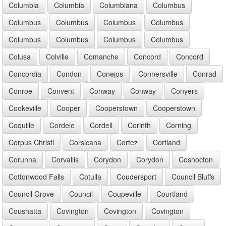
Columbia
Columbia
Columbiana
Columbus
Columbus
Columbus
Columbus
Columbus
Columbus
Columbus
Columbus
Columbus
Colusa
Colville
Comanche
Concord
Concord
Concordia
Condon
Conejos
Connersville
Conrad
Conroe
Convent
Conway
Conway
Conyers
Cookeville
Cooper
Cooperstown
Cooperstown
Coquille
Cordele
Cordell
Corinth
Corning
Corpus Christi
Corsicana
Cortez
Cortland
Corunna
Corvallis
Corydon
Corydon
Coshocton
Cottonwood Falls
Cotulla
Coudersport
Council Bluffs
Council Grove
Council
Coupeville
Courtland
Coushatta
Covington
Covington
Covington