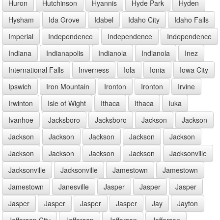
Huron
Hutchinson
Hyannis
Hyde Park
Hyden
Hysham
Ida Grove
Idabel
Idaho City
Idaho Falls
Imperial
Independence
Independence
Independence
Indiana
Indianapolis
Indianola
Indianola
Inez
International Falls
Inverness
Iola
Ionia
Iowa City
Ipswich
Iron Mountain
Ironton
Ironton
Irvine
Irwinton
Isle of Wight
Ithaca
Ithaca
Iuka
Ivanhoe
Jacksboro
Jacksboro
Jackson
Jackson
Jackson
Jackson
Jackson
Jackson
Jackson
Jackson
Jackson
Jackson
Jackson
Jacksonville
Jacksonville
Jacksonville
Jamestown
Jamestown
Jamestown
Janesville
Jasper
Jasper
Jasper
Jasper
Jasper
Jasper
Jasper
Jay
Jayton
Jefferson City
Jefferson
Jefferson
Jefferson