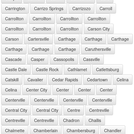
Carrington
Carrizo Springs
Carrizozo
Carroll
Carrollton
Carrollton
Carrollton
Carrollton
Carrollton
Carrollton
Carrollton
Carson City
Carson
Cartersville
Carthage
Carthage
Carthage
Carthage
Carthage
Carthage
Caruthersville
Cascade
Casper
Cassopolis
Cassville
Castle Dale
Castle Rock
Cathlamet
Catlettsburg
Catskill
Cavalier
Cedar Rapids
Cedartown
Celina
Celina
Center City
Center
Center
Center
Centerville
Centerville
Centerville
Centerville
Central City
Central City
Centre
Centreville
Centreville
Centreville
Chadron
Challis
Chalmette
Chamberlain
Chambersburg
Chandler