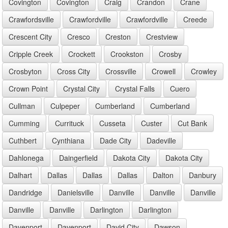
Covington
Covington
Craig
Crandon
Crane
Crawfordsville
Crawfordville
Crawfordville
Creede
Crescent City
Cresco
Creston
Crestview
Cripple Creek
Crockett
Crookston
Crosby
Crosbyton
Cross City
Crossville
Crowell
Crowley
Crown Point
Crystal City
Crystal Falls
Cuero
Cullman
Culpeper
Cumberland
Cumberland
Cumming
Currituck
Cusseta
Custer
Cut Bank
Cuthbert
Cynthiana
Dade City
Dadeville
Dahlonega
Daingerfield
Dakota City
Dakota City
Dalhart
Dallas
Dallas
Dallas
Dalton
Danbury
Dandridge
Danielsville
Danville
Danville
Danville
Danville
Danville
Darlington
Darlington
Davenport
Davenport
David City
Dawson