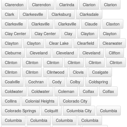
Clarendon
Clarendon
Clarinda
Clarion
Clarion
Clark
Clarkesville
Clarksburg
Clarksdale
Clarksville
Clarksville
Clarksville
Claude
Claxton
Clay Center
Clay Center
Clay
Clayton
Clayton
Clayton
Clayton
Clear Lake
Clearfield
Clearwater
Cleburne
Cleveland
Cleveland
Cleveland
Clifton
Clinton
Clinton
Clinton
Clinton
Clinton
Clinton
Clinton
Clinton
Clintwood
Clovis
Coalgate
Coalville
Cochran
Cody
Colby
Coldspring
Coldwater
Coldwater
Coleman
Colfax
Colfax
Collins
Colonial Heights
Colorado City
Colorado Springs
Colquitt
Columbia City
Columbia
Columbia
Columbia
Columbia
Columbia