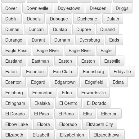
Dover
Downieville
Doylestown
Dresden
Driggs
Dublin
Dubois
Dubuque
Duchesne
Duluth
Dumas
Duncan
Dunlap
Dupree
Durand
Durango
Durant
Durham
Dyersburg
Eads
Eagle Pass
Eagle River
Eagle River
Eagle
Eastland
Eastman
Easton
Easton
Eastville
Eaton
Eatonton
Eau Claire
Ebensburg
Eddyville
Edenton
Edgard
Edgartown
Edgefield
Edina
Edinburg
Edmonton
Edna
Edwardsville
Effingham
Ekalaka
El Centro
El Dorado
El Dorado
El Paso
El Reno
Elba
Elberton
Elbow Lake
Eldora
Eldorado
Elizabeth City
Elizabeth
Elizabeth
Elizabethton
Elizabethtown