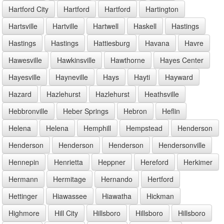
Hartford City
Hartford
Hartford
Hartington
Hartsville
Hartville
Hartwell
Haskell
Hastings
Hastings
Hastings
Hattiesburg
Havana
Havre
Hawesville
Hawkinsville
Hawthorne
Hayes Center
Hayesville
Hayneville
Hays
Hayti
Hayward
Hazard
Hazlehurst
Hazlehurst
Heathsville
Hebbronville
Heber Springs
Hebron
Heflin
Helena
Helena
Hemphill
Hempstead
Henderson
Henderson
Henderson
Henderson
Hendersonville
Hennepin
Henrietta
Heppner
Hereford
Herkimer
Hermann
Hermitage
Hernando
Hertford
Hettinger
Hiawassee
Hiawatha
Hickman
Highmore
Hill City
Hillsboro
Hillsboro
Hillsboro