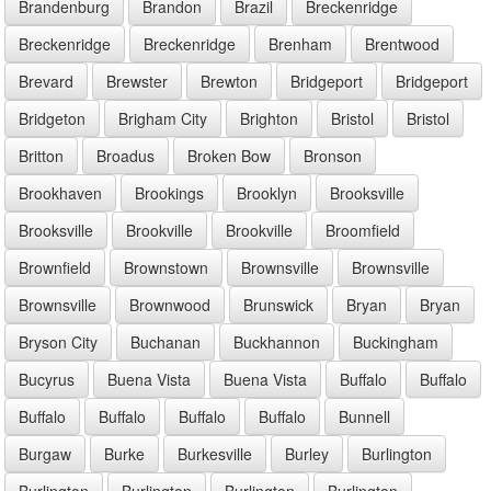
Brandenburg
Brandon
Brazil
Breckenridge
Breckenridge
Breckenridge
Brenham
Brentwood
Brevard
Brewster
Brewton
Bridgeport
Bridgeport
Bridgeton
Brigham City
Brighton
Bristol
Bristol
Britton
Broadus
Broken Bow
Bronson
Brookhaven
Brookings
Brooklyn
Brooksville
Brooksville
Brookville
Brookville
Broomfield
Brownfield
Brownstown
Brownsville
Brownsville
Brownsville
Brownwood
Brunswick
Bryan
Bryan
Bryson City
Buchanan
Buckhannon
Buckingham
Bucyrus
Buena Vista
Buena Vista
Buffalo
Buffalo
Buffalo
Buffalo
Buffalo
Buffalo
Bunnell
Burgaw
Burke
Burkesville
Burley
Burlington
Burlington
Burlington
Burlington
Burlington