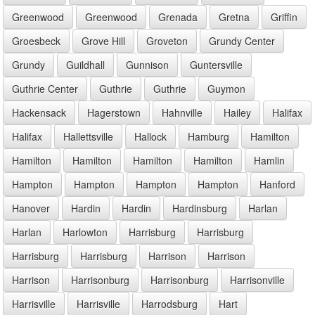
Greenwood
Greenwood
Grenada
Gretna
Griffin
Groesbeck
Grove Hill
Groveton
Grundy Center
Grundy
Guildhall
Gunnison
Guntersville
Guthrie Center
Guthrie
Guthrie
Guymon
Hackensack
Hagerstown
Hahnville
Hailey
Halifax
Halifax
Hallettsville
Hallock
Hamburg
Hamilton
Hamilton
Hamilton
Hamilton
Hamilton
Hamlin
Hampton
Hampton
Hampton
Hampton
Hanford
Hanover
Hardin
Hardin
Hardinsburg
Harlan
Harlan
Harlowton
Harrisburg
Harrisburg
Harrisburg
Harrisburg
Harrison
Harrison
Harrison
Harrisonburg
Harrisonburg
Harrisonville
Harrisville
Harrisville
Harrodsburg
Hart