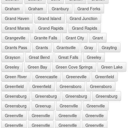
Graham
Graham
Granbury
Grand Forks
Grand Haven
Grand Island
Grand Junction
Grand Marais
Grand Rapids
Grand Rapids
Grangeville
Granite Falls
Grant City
Grant
Grants Pass
Grants
Grantsville
Gray
Grayling
Grayson
Great Bend
Great Falls
Greeley
Greeley
Green Bay
Green Cove Springs
Green Lake
Green River
Greencastle
Greeneville
Greenfield
Greenfield
Greenfield
Greensboro
Greensboro
Greensburg
Greensburg
Greensburg
Greensburg
Greensburg
Greenup
Greenville
Greenville
Greenville
Greenville
Greenville
Greenville
Greenville
Greenville
Greenville
Greenville