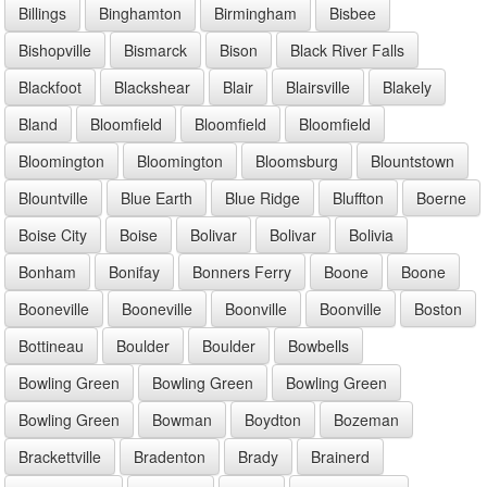
Billings
Binghamton
Birmingham
Bisbee
Bishopville
Bismarck
Bison
Black River Falls
Blackfoot
Blackshear
Blair
Blairsville
Blakely
Bland
Bloomfield
Bloomfield
Bloomfield
Bloomington
Bloomington
Bloomsburg
Blountstown
Blountville
Blue Earth
Blue Ridge
Bluffton
Boerne
Boise City
Boise
Bolivar
Bolivar
Bolivia
Bonham
Bonifay
Bonners Ferry
Boone
Boone
Booneville
Booneville
Boonville
Boonville
Boston
Bottineau
Boulder
Boulder
Bowbells
Bowling Green
Bowling Green
Bowling Green
Bowling Green
Bowman
Boydton
Bozeman
Brackettville
Bradenton
Brady
Brainerd