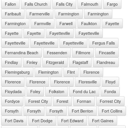
Fallon
Falls Church
Falls City
Falmouth
Fargo
Faribault
Farmerville
Farmington
Farmington
Farmington
Farmville
Farwell
Faulkton
Fayette
Fayette
Fayette
Fayetteville
Fayetteville
Fayetteville
Fayetteville
Fayetteville
Fergus Falls
Fernandina Beach
Fessenden
Fillmore
Fincastle
Findlay
Finley
Fitzgerald
Flagstaff
Flandreau
Flemingsburg
Flemington
Flint
Florence
Florence
Florence
Florence
Floresville
Floyd
Floydada
Foley
Folkston
Fond du Lac
Fonda
Fordyce
Forest City
Forest
Forman
Forrest City
Forsyth
Forsyth
Forsyth
Fort Benton
Fort Collins
Fort Davis
Fort Dodge
Fort Edward
Fort Gaines