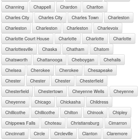
Channing
Chappell
Chardon
Chariton
Charles City
Charles City
Charles Town
Charleston
Charleston
Charleston
Charleston
Charlevoix
Charlotte Court House
Charlotte
Charlotte
Charlotte
Charlottesville
Chaska
Chatham
Chatom
Chatsworth
Chattanooga
Cheboygan
Chehalis
Chelsea
Cherokee
Cherokee
Chesapeake
Chester
Chester
Chester
Chesterfield
Chesterfield
Chestertown
Cheyenne Wells
Cheyenne
Cheyenne
Chicago
Chickasha
Childress
Chillicothe
Chillicothe
Chilton
Chinook
Chipley
Chippewa Falls
Choteau
Christiansburg
Cimarron
Cincinnati
Circle
Circleville
Clanton
Claremore