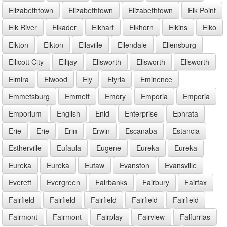
Elizabethtown
Elizabethtown
Elizabethtown
Elk Point
Elk River
Elkader
Elkhart
Elkhorn
Elkins
Elko
Elkton
Elkton
Ellaville
Ellendale
Ellensburg
Ellicott City
Ellijay
Ellsworth
Ellsworth
Ellsworth
Elmira
Elwood
Ely
Elyria
Eminence
Emmetsburg
Emmett
Emory
Emporia
Emporia
Emporium
English
Enid
Enterprise
Ephrata
Erie
Erie
Erin
Erwin
Escanaba
Estancia
Estherville
Eufaula
Eugene
Eureka
Eureka
Eureka
Eureka
Eutaw
Evanston
Evansville
Everett
Evergreen
Fairbanks
Fairbury
Fairfax
Fairfield
Fairfield
Fairfield
Fairfield
Fairfield
Fairmont
Fairmont
Fairplay
Fairview
Falfurrias