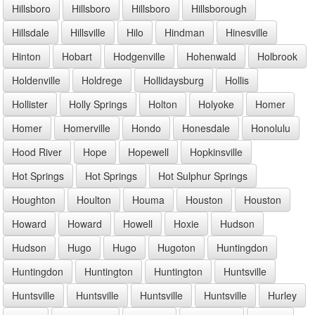
Hillsboro
Hillsboro
Hillsboro
Hillsborough
Hillsdale
Hillsville
Hilo
Hindman
Hinesville
Hinton
Hobart
Hodgenville
Hohenwald
Holbrook
Holdenville
Holdrege
Hollidaysburg
Hollis
Hollister
Holly Springs
Holton
Holyoke
Homer
Homer
Homerville
Hondo
Honesdale
Honolulu
Hood River
Hope
Hopewell
Hopkinsville
Hot Springs
Hot Springs
Hot Sulphur Springs
Houghton
Houlton
Houma
Houston
Houston
Howard
Howard
Howell
Hoxie
Hudson
Hudson
Hugo
Hugo
Hugoton
Huntingdon
Huntingdon
Huntington
Huntington
Huntsville
Huntsville
Huntsville
Huntsville
Huntsville
Hurley