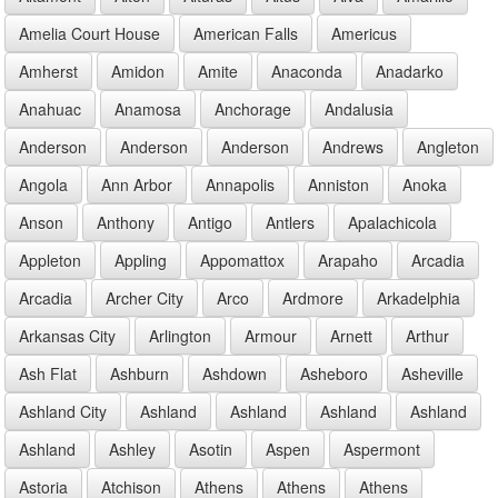
Amelia Court House
American Falls
Americus
Amherst
Amidon
Amite
Anaconda
Anadarko
Anahuac
Anamosa
Anchorage
Andalusia
Anderson
Anderson
Anderson
Andrews
Angleton
Angola
Ann Arbor
Annapolis
Anniston
Anoka
Anson
Anthony
Antigo
Antlers
Apalachicola
Appleton
Appling
Appomattox
Arapaho
Arcadia
Arcadia
Archer City
Arco
Ardmore
Arkadelphia
Arkansas City
Arlington
Armour
Arnett
Arthur
Ash Flat
Ashburn
Ashdown
Asheboro
Asheville
Ashland City
Ashland
Ashland
Ashland
Ashland
Ashland
Ashley
Asotin
Aspen
Aspermont
Astoria
Atchison
Athens
Athens
Athens