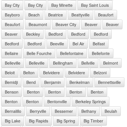
Bay City
Bay City
Bay Minette
Bay Saint Louis
Bayboro
Beach
Beatrice
Beattyville
Beaufort
Beaufort
Beaumont
Beaver City
Beaver
Beaver
Beaver
Beckley
Bedford
Bedford
Bedford
Bedford
Bedford
Beeville
Bel Air
Belfast
Bellaire
Belle Fourche
Bellefontaine
Bellefonte
Belleville
Belleville
Bellingham
Bellville
Belmont
Beloit
Belton
Belvidere
Belvidere
Belzoni
Bemidji
Bend
Benjamin
Benkelman
Bennettsville
Benson
Benton
Benton
Benton
Benton
Benton
Benton
Bentonville
Berkeley Springs
Bernalillo
Berryville
Bessemer
Bethany
Beulah
Big Lake
Big Rapids
Big Spring
Big Timber