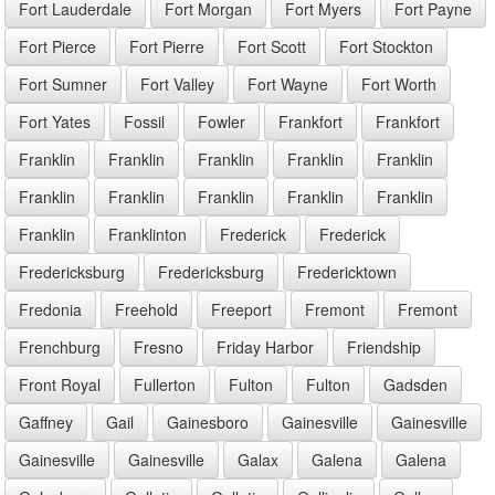
Fort Lauderdale
Fort Morgan
Fort Myers
Fort Payne
Fort Pierce
Fort Pierre
Fort Scott
Fort Stockton
Fort Sumner
Fort Valley
Fort Wayne
Fort Worth
Fort Yates
Fossil
Fowler
Frankfort
Frankfort
Franklin
Franklin
Franklin
Franklin
Franklin
Franklin
Franklin
Franklin
Franklin
Franklin
Franklin
Franklinton
Frederick
Frederick
Fredericksburg
Fredericksburg
Fredericktown
Fredonia
Freehold
Freeport
Fremont
Fremont
Frenchburg
Fresno
Friday Harbor
Friendship
Front Royal
Fullerton
Fulton
Fulton
Gadsden
Gaffney
Gail
Gainesboro
Gainesville
Gainesville
Gainesville
Gainesville
Galax
Galena
Galena