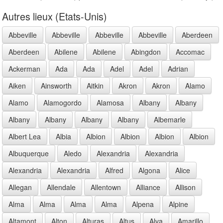
Autres lieux (Etats-Unis)
Abbeville
Abbeville
Abbeville
Abbeville
Aberdeen
Aberdeen
Abilene
Abilene
Abingdon
Accomac
Ackerman
Ada
Ada
Adel
Adel
Adrian
Aiken
Ainsworth
Aitkin
Akron
Akron
Alamo
Alamo
Alamogordo
Alamosa
Albany
Albany
Albany
Albany
Albany
Albany
Albemarle
Albert Lea
Albia
Albion
Albion
Albion
Albion
Albuquerque
Aledo
Alexandria
Alexandria
Alexandria
Alexandria
Alfred
Algona
Alice
Allegan
Allendale
Allentown
Alliance
Allison
Alma
Alma
Alma
Alma
Alpena
Alpine
Altamont
Alton
Alturas
Altus
Alva
Amarillo