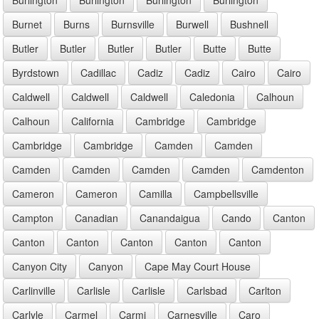
Burnet
Burns
Burnsville
Burwell
Bushnell
Butler
Butler
Butler
Butler
Butte
Butte
Byrdstown
Cadillac
Cadiz
Cadiz
Cairo
Cairo
Caldwell
Caldwell
Caldwell
Caledonia
Calhoun
Calhoun
California
Cambridge
Cambridge
Cambridge
Cambridge
Camden
Camden
Camden
Camden
Camden
Camden
Camdenton
Cameron
Cameron
Camilla
Campbellsville
Campton
Canadian
Canandaigua
Cando
Canton
Canton
Canton
Canton
Canton
Canton
Canyon City
Canyon
Cape May Court House
Carlinville
Carlisle
Carlisle
Carlsbad
Carlton
Carlyle
Carmel
Carmi
Carnesville
Caro