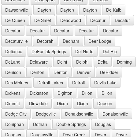
Dawsonville
Dayton
Dayton
Dayton
De Kalb
De Queen
De Smet
Deadwood
Decatur
Decatur
Decatur
Decatur
Decatur
Decatur
Decatur
Decaturville
Decorah
Dedham
Deer Lodge
Defiance
DeFuniak Springs
Del Norte
Del Rio
DeLand
Delaware
Delhi
Delphi
Delta
Deming
Denison
Denton
Denton
Denver
DeRidder
Des Moines
Detroit Lakes
Detroit
Devils Lake
Dickens
Dickinson
Dighton
Dillon
Dillon
Dimmitt
Dinwiddie
Dixon
Dixon
Dobson
Dodge City
Dodgeville
Donaldsonville
Donalsonville
Doniphan
Dothan
Double Springs
Douglas
Douglas
Douglasville
Dove Creek
Dover
Dover