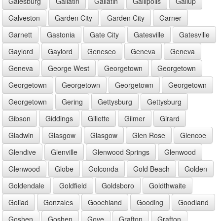
Galesburg
Gallatin
Gallatin
Gallipolis
Gallup
Galveston
Garden City
Garden City
Garner
Garnett
Gastonia
Gate City
Gatesville
Gatesville
Gaylord
Gaylord
Geneseo
Geneva
Geneva
Geneva
George West
Georgetown
Georgetown
Georgetown
Georgetown
Georgetown
Georgetown
Georgetown
Gering
Gettysburg
Gettysburg
Gibson
Giddings
Gillette
Gilmer
Girard
Gladwin
Glasgow
Glasgow
Glen Rose
Glencoe
Glendive
Glenville
Glenwood Springs
Glenwood
Glenwood
Globe
Golconda
Gold Beach
Golden
Goldendale
Goldfield
Goldsboro
Goldthwaite
Goliad
Gonzales
Goochland
Gooding
Goodland
Goshen
Goshen
Gove
Grafton
Grafton