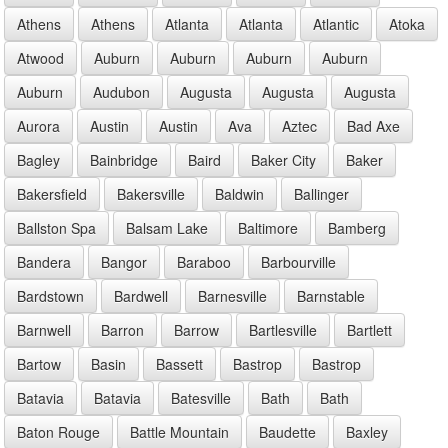
Athens
Athens
Atlanta
Atlanta
Atlantic
Atoka
Atwood
Auburn
Auburn
Auburn
Auburn
Auburn
Audubon
Augusta
Augusta
Augusta
Aurora
Austin
Austin
Ava
Aztec
Bad Axe
Bagley
Bainbridge
Baird
Baker City
Baker
Bakersfield
Bakersville
Baldwin
Ballinger
Ballston Spa
Balsam Lake
Baltimore
Bamberg
Bandera
Bangor
Baraboo
Barbourville
Bardstown
Bardwell
Barnesville
Barnstable
Barnwell
Barron
Barrow
Bartlesville
Bartlett
Bartow
Basin
Bassett
Bastrop
Bastrop
Batavia
Batavia
Batesville
Bath
Bath
Baton Rouge
Battle Mountain
Baudette
Baxley