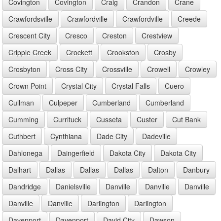
Covington
Covington
Craig
Crandon
Crane
Crawfordsville
Crawfordville
Crawfordville
Creede
Crescent City
Cresco
Creston
Crestview
Cripple Creek
Crockett
Crookston
Crosby
Crosbyton
Cross City
Crossville
Crowell
Crowley
Crown Point
Crystal City
Crystal Falls
Cuero
Cullman
Culpeper
Cumberland
Cumberland
Cumming
Currituck
Cusseta
Custer
Cut Bank
Cuthbert
Cynthiana
Dade City
Dadeville
Dahlonega
Daingerfield
Dakota City
Dakota City
Dalhart
Dallas
Dallas
Dallas
Dalton
Danbury
Dandridge
Danielsville
Danville
Danville
Danville
Danville
Danville
Darlington
Darlington
Davenport
Davenport
David City
Dawson