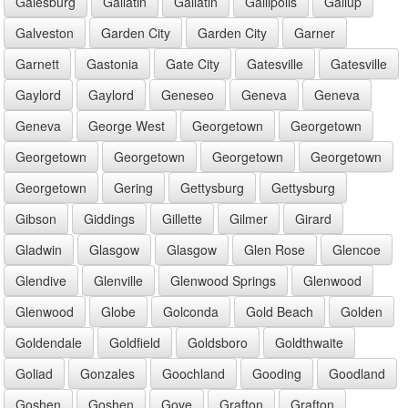
Galesburg
Gallatin
Gallatin
Gallipolis
Gallup
Galveston
Garden City
Garden City
Garner
Garnett
Gastonia
Gate City
Gatesville
Gatesville
Gaylord
Gaylord
Geneseo
Geneva
Geneva
Geneva
George West
Georgetown
Georgetown
Georgetown
Georgetown
Georgetown
Georgetown
Georgetown
Gering
Gettysburg
Gettysburg
Gibson
Giddings
Gillette
Gilmer
Girard
Gladwin
Glasgow
Glasgow
Glen Rose
Glencoe
Glendive
Glenville
Glenwood Springs
Glenwood
Glenwood
Globe
Golconda
Gold Beach
Golden
Goldendale
Goldfield
Goldsboro
Goldthwaite
Goliad
Gonzales
Goochland
Gooding
Goodland
Goshen
Goshen
Gove
Grafton
Grafton