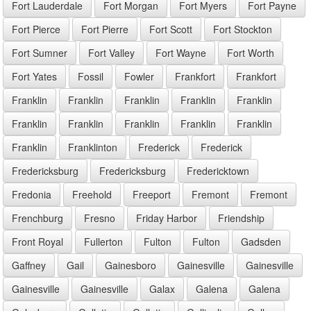
Fort Lauderdale
Fort Morgan
Fort Myers
Fort Payne
Fort Pierce
Fort Pierre
Fort Scott
Fort Stockton
Fort Sumner
Fort Valley
Fort Wayne
Fort Worth
Fort Yates
Fossil
Fowler
Frankfort
Frankfort
Franklin
Franklin
Franklin
Franklin
Franklin
Franklin
Franklin
Franklin
Franklin
Franklin
Franklin
Franklinton
Frederick
Frederick
Fredericksburg
Fredericksburg
Fredericktown
Fredonia
Freehold
Freeport
Fremont
Fremont
Frenchburg
Fresno
Friday Harbor
Friendship
Front Royal
Fullerton
Fulton
Fulton
Gadsden
Gaffney
Gail
Gainesboro
Gainesville
Gainesville
Gainesville
Gainesville
Galax
Galena
Galena