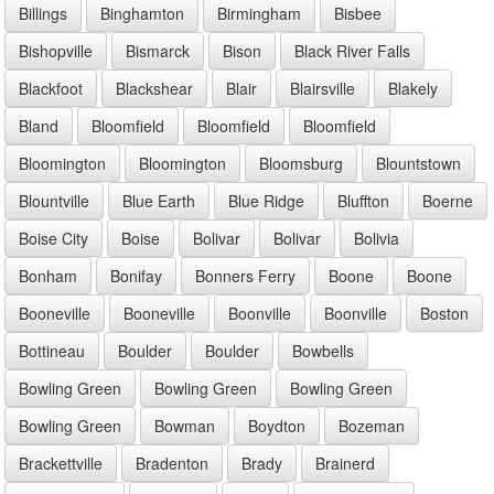
Billings
Binghamton
Birmingham
Bisbee
Bishopville
Bismarck
Bison
Black River Falls
Blackfoot
Blackshear
Blair
Blairsville
Blakely
Bland
Bloomfield
Bloomfield
Bloomfield
Bloomington
Bloomington
Bloomsburg
Blountstown
Blountville
Blue Earth
Blue Ridge
Bluffton
Boerne
Boise City
Boise
Bolivar
Bolivar
Bolivia
Bonham
Bonifay
Bonners Ferry
Boone
Boone
Booneville
Booneville
Boonville
Boonville
Boston
Bottineau
Boulder
Boulder
Bowbells
Bowling Green
Bowling Green
Bowling Green
Bowling Green
Bowman
Boydton
Bozeman
Brackettville
Bradenton
Brady
Brainerd