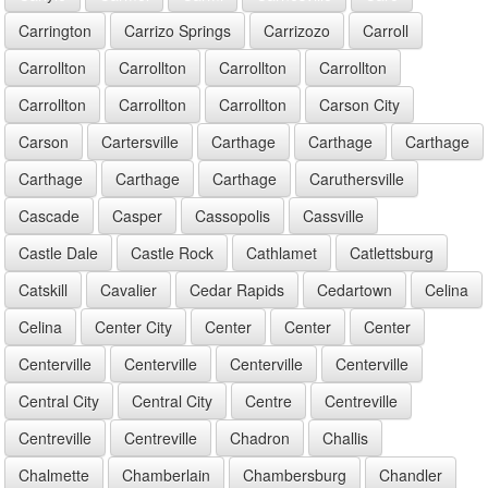
Carrington
Carrizo Springs
Carrizozo
Carroll
Carrollton
Carrollton
Carrollton
Carrollton
Carrollton
Carrollton
Carrollton
Carson City
Carson
Cartersville
Carthage
Carthage
Carthage
Carthage
Carthage
Carthage
Caruthersville
Cascade
Casper
Cassopolis
Cassville
Castle Dale
Castle Rock
Cathlamet
Catlettsburg
Catskill
Cavalier
Cedar Rapids
Cedartown
Celina
Celina
Center City
Center
Center
Center
Centerville
Centerville
Centerville
Centerville
Central City
Central City
Centre
Centreville
Centreville
Centreville
Chadron
Challis
Chalmette
Chamberlain
Chambersburg
Chandler