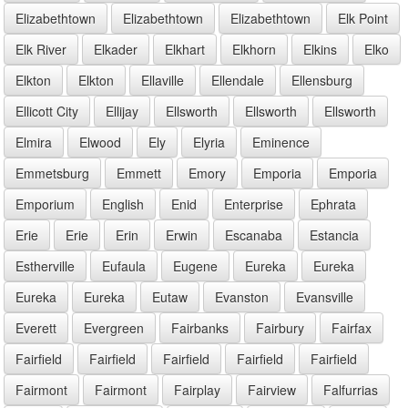
Elizabethtown
Elizabethtown
Elizabethtown
Elk Point
Elk River
Elkader
Elkhart
Elkhorn
Elkins
Elko
Elkton
Elkton
Ellaville
Ellendale
Ellensburg
Ellicott City
Ellijay
Ellsworth
Ellsworth
Ellsworth
Elmira
Elwood
Ely
Elyria
Eminence
Emmetsburg
Emmett
Emory
Emporia
Emporia
Emporium
English
Enid
Enterprise
Ephrata
Erie
Erie
Erin
Erwin
Escanaba
Estancia
Estherville
Eufaula
Eugene
Eureka
Eureka
Eureka
Eureka
Eutaw
Evanston
Evansville
Everett
Evergreen
Fairbanks
Fairbury
Fairfax
Fairfield
Fairfield
Fairfield
Fairfield
Fairfield
Fairmont
Fairmont
Fairplay
Fairview
Falfurrias