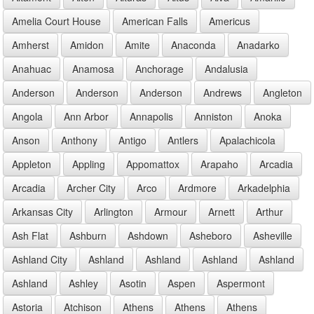
Amelia Court House
American Falls
Americus
Amherst
Amidon
Amite
Anaconda
Anadarko
Anahuac
Anamosa
Anchorage
Andalusia
Anderson
Anderson
Anderson
Andrews
Angleton
Angola
Ann Arbor
Annapolis
Anniston
Anoka
Anson
Anthony
Antigo
Antlers
Apalachicola
Appleton
Appling
Appomattox
Arapaho
Arcadia
Arcadia
Archer City
Arco
Ardmore
Arkadelphia
Arkansas City
Arlington
Armour
Arnett
Arthur
Ash Flat
Ashburn
Ashdown
Asheboro
Asheville
Ashland City
Ashland
Ashland
Ashland
Ashland
Ashland
Ashley
Asotin
Aspen
Aspermont
Astoria
Atchison
Athens
Athens
Athens