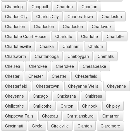
Channing
Chappell
Chardon
Chariton
Charles City
Charles City
Charles Town
Charleston
Charleston
Charleston
Charleston
Charlevoix
Charlotte Court House
Charlotte
Charlotte
Charlotte
Charlottesville
Chaska
Chatham
Chatom
Chatsworth
Chattanooga
Cheboygan
Chehalis
Chelsea
Cherokee
Cherokee
Chesapeake
Chester
Chester
Chester
Chesterfield
Chesterfield
Chestertown
Cheyenne Wells
Cheyenne
Cheyenne
Chicago
Chickasha
Childress
Chillicothe
Chillicothe
Chilton
Chinook
Chipley
Chippewa Falls
Choteau
Christiansburg
Cimarron
Cincinnati
Circle
Circleville
Clanton
Claremore