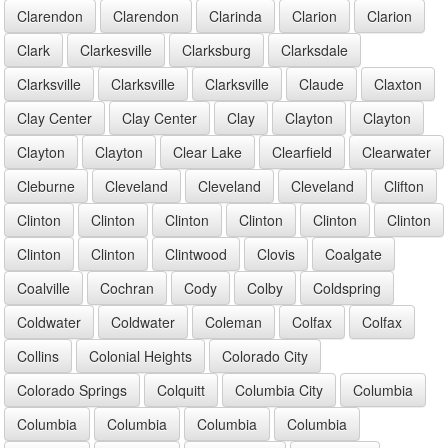
Clarendon
Clarendon
Clarinda
Clarion
Clarion
Clark
Clarkesville
Clarksburg
Clarksdale
Clarksville
Clarksville
Clarksville
Claude
Claxton
Clay Center
Clay Center
Clay
Clayton
Clayton
Clayton
Clayton
Clear Lake
Clearfield
Clearwater
Cleburne
Cleveland
Cleveland
Cleveland
Clifton
Clinton
Clinton
Clinton
Clinton
Clinton
Clinton
Clinton
Clinton
Clintwood
Clovis
Coalgate
Coalville
Cochran
Cody
Colby
Coldspring
Coldwater
Coldwater
Coleman
Colfax
Colfax
Collins
Colonial Heights
Colorado City
Colorado Springs
Colquitt
Columbia City
Columbia
Columbia
Columbia
Columbia
Columbia