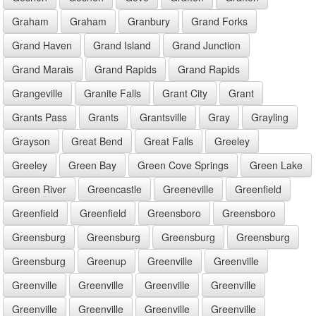
Graham
Graham
Granbury
Grand Forks
Grand Haven
Grand Island
Grand Junction
Grand Marais
Grand Rapids
Grand Rapids
Grangeville
Granite Falls
Grant City
Grant
Grants Pass
Grants
Grantsville
Gray
Grayling
Grayson
Great Bend
Great Falls
Greeley
Greeley
Green Bay
Green Cove Springs
Green Lake
Green River
Greencastle
Greeneville
Greenfield
Greenfield
Greenfield
Greensboro
Greensboro
Greensburg
Greensburg
Greensburg
Greensburg
Greensburg
Greenup
Greenville
Greenville
Greenville
Greenville
Greenville
Greenville
Greenville
Greenville
Greenville
Greenville