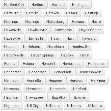
Hartford City
Hartford
Hartford
Hartington
Hartsville
Hartville
Hartwell
Haskell
Hastings
Hastings
Hastings
Hattiesburg
Havana
Havre
Hawesville
Hawkinsville
Hawthorne
Hayes Center
Hayesville
Hayneville
Hays
Hayti
Hayward
Hazard
Hazlehurst
Hazlehurst
Heathsville
Hebbronville
Heber Springs
Hebron
Heflin
Helena
Helena
Hemphill
Hempstead
Henderson
Henderson
Henderson
Henderson
Hendersonville
Hennepin
Henrietta
Heppner
Hereford
Herkimer
Hermann
Hermitage
Hernando
Hertford
Hettinger
Hiawassee
Hiawatha
Hickman
Highmore
Hill City
Hillsboro
Hillsboro
Hillsboro