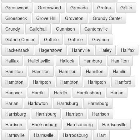
Greenwood
Greenwood
Grenada
Gretna
Griffin
Groesbeck
Grove Hill
Groveton
Grundy Center
Grundy
Guildhall
Gunnison
Guntersville
Guthrie Center
Guthrie
Guthrie
Guymon
Hackensack
Hagerstown
Hahnville
Hailey
Halifax
Halifax
Hallettsville
Hallock
Hamburg
Hamilton
Hamilton
Hamilton
Hamilton
Hamilton
Hamlin
Hampton
Hampton
Hampton
Hampton
Hanford
Hanover
Hardin
Hardin
Hardinsburg
Harlan
Harlan
Harlowton
Harrisburg
Harrisburg
Harrisburg
Harrisburg
Harrison
Harrison
Harrison
Harrisonburg
Harrisonburg
Harrisonville
Harrisville
Harrisville
Harrodsburg
Hart