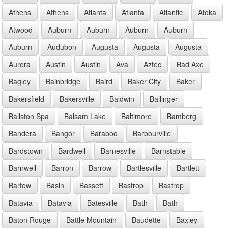
Athens
Athens
Atlanta
Atlanta
Atlantic
Atoka
Atwood
Auburn
Auburn
Auburn
Auburn
Auburn
Audubon
Augusta
Augusta
Augusta
Aurora
Austin
Austin
Ava
Aztec
Bad Axe
Bagley
Bainbridge
Baird
Baker City
Baker
Bakersfield
Bakersville
Baldwin
Ballinger
Ballston Spa
Balsam Lake
Baltimore
Bamberg
Bandera
Bangor
Baraboo
Barbourville
Bardstown
Bardwell
Barnesville
Barnstable
Barnwell
Barron
Barrow
Bartlesville
Bartlett
Bartow
Basin
Bassett
Bastrop
Bastrop
Batavia
Batavia
Batesville
Bath
Bath
Baton Rouge
Battle Mountain
Baudette
Baxley