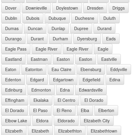
Dover
Downieville
Doylestown
Dresden
Driggs
Dublin
Dubois
Dubuque
Duchesne
Duluth
Dumas
Duncan
Dunlap
Dupree
Durand
Durango
Durant
Durham
Dyersburg
Eads
Eagle Pass
Eagle River
Eagle River
Eagle
Eastland
Eastman
Easton
Easton
Eastville
Eaton
Eatonton
Eau Claire
Ebensburg
Eddyville
Edenton
Edgard
Edgartown
Edgefield
Edina
Edinburg
Edmonton
Edna
Edwardsville
Effingham
Ekalaka
El Centro
El Dorado
El Dorado
El Paso
El Reno
Elba
Elberton
Elbow Lake
Eldora
Eldorado
Elizabeth City
Elizabeth
Elizabeth
Elizabethton
Elizabethtown