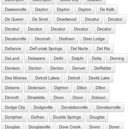
Dawsonville
Dayton
Dayton
Dayton
De Kalb
De Queen
De Smet
Deadwood
Decatur
Decatur
Decatur
Decatur
Decatur
Decatur
Decatur
Decaturville
Decorah
Dedham
Deer Lodge
Defiance
DeFuniak Springs
Del Norte
Del Rio
DeLand
Delaware
Delhi
Delphi
Delta
Deming
Denison
Denton
Denton
Denver
DeRidder
Des Moines
Detroit Lakes
Detroit
Devils Lake
Dickens
Dickinson
Dighton
Dillon
Dillon
Dimmitt
Dinwiddie
Dixon
Dixon
Dobson
Dodge City
Dodgeville
Donaldsonville
Donalsonville
Doniphan
Dothan
Double Springs
Douglas
Douglas
Douglasville
Dove Creek
Dover
Dover