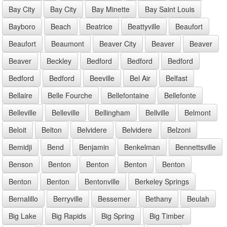
Bay City
Bay City
Bay Minette
Bay Saint Louis
Bayboro
Beach
Beatrice
Beattyville
Beaufort
Beaufort
Beaumont
Beaver City
Beaver
Beaver
Beaver
Beckley
Bedford
Bedford
Bedford
Bedford
Bedford
Beeville
Bel Air
Belfast
Bellaire
Belle Fourche
Bellefontaine
Bellefonte
Belleville
Belleville
Bellingham
Bellville
Belmont
Beloit
Belton
Belvidere
Belvidere
Belzoni
Bemidji
Bend
Benjamin
Benkelman
Bennettsville
Benson
Benton
Benton
Benton
Benton
Benton
Benton
Bentonville
Berkeley Springs
Bernalillo
Berryville
Bessemer
Bethany
Beulah
Big Lake
Big Rapids
Big Spring
Big Timber