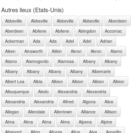
Autres lieux (Etats-Unis)
Abbeville
Abbeville
Abbeville
Abbeville
Aberdeen
Aberdeen
Abilene
Abilene
Abingdon
Accomac
Ackerman
Ada
Ada
Adel
Adel
Adrian
Aiken
Ainsworth
Aitkin
Akron
Akron
Alamo
Alamo
Alamogordo
Alamosa
Albany
Albany
Albany
Albany
Albany
Albany
Albemarle
Albert Lea
Albia
Albion
Albion
Albion
Albion
Albuquerque
Aledo
Alexandria
Alexandria
Alexandria
Alexandria
Alfred
Algona
Alice
Allegan
Allendale
Allentown
Alliance
Allison
Alma
Alma
Alma
Alma
Alpena
Alpine
Altamont
Alton
Alturas
Altus
Alva
Amarillo