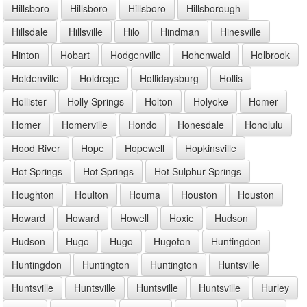
Hillsboro
Hillsboro
Hillsboro
Hillsborough
Hillsdale
Hillsville
Hilo
Hindman
Hinesville
Hinton
Hobart
Hodgenville
Hohenwald
Holbrook
Holdenville
Holdrege
Hollidaysburg
Hollis
Hollister
Holly Springs
Holton
Holyoke
Homer
Homer
Homerville
Hondo
Honesdale
Honolulu
Hood River
Hope
Hopewell
Hopkinsville
Hot Springs
Hot Springs
Hot Sulphur Springs
Houghton
Houlton
Houma
Houston
Houston
Howard
Howard
Howell
Hoxie
Hudson
Hudson
Hugo
Hugo
Hugoton
Huntingdon
Huntingdon
Huntington
Huntington
Huntsville
Huntsville
Huntsville
Huntsville
Huntsville
Hurley