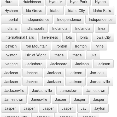
Huron
Hutchinson
Hyannis
Hyde Park
Hyden
Hysham
Ida Grove
Idabel
Idaho City
Idaho Falls
Imperial
Independence
Independence
Independence
Indiana
Indianapolis
Indianola
Indianola
Inez
International Falls
Inverness
Iola
Ionia
Iowa City
Ipswich
Iron Mountain
Ironton
Ironton
Irvine
Irwinton
Isle of Wight
Ithaca
Ithaca
Iuka
Ivanhoe
Jacksboro
Jacksboro
Jackson
Jackson
Jackson
Jackson
Jackson
Jackson
Jackson
Jackson
Jackson
Jackson
Jackson
Jacksonville
Jacksonville
Jacksonville
Jamestown
Jamestown
Jamestown
Janesville
Jasper
Jasper
Jasper
Jasper
Jasper
Jasper
Jasper
Jay
Jayton
Jefferson City
Jefferson
Jefferson
Jefferson