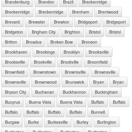
Brandenburg
Brandon
Brazil
Breckenridge
Breckenridge
Breckenridge
Brenham
Brentwood
Brevard
Brewster
Brewton
Bridgeport
Bridgeport
Bridgeton
Brigham City
Brighton
Bristol
Bristol
Britton
Broadus
Broken Bow
Bronson
Brookhaven
Brookings
Brooklyn
Brooksville
Brooksville
Brookville
Brookville
Broomfield
Brownfield
Brownstown
Brownsville
Brownsville
Brownsville
Brownwood
Brunswick
Bryan
Bryan
Bryson City
Buchanan
Buckhannon
Buckingham
Bucyrus
Buena Vista
Buena Vista
Buffalo
Buffalo
Buffalo
Buffalo
Buffalo
Buffalo
Bunnell
Burgaw
Burke
Burkesville
Burley
Burlington
Burlington
Burlington
Burlington
Burlington