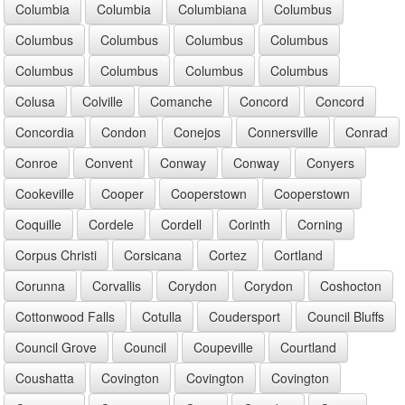
Columbia
Columbia
Columbiana
Columbus
Columbus
Columbus
Columbus
Columbus
Columbus
Columbus
Columbus
Columbus
Colusa
Colville
Comanche
Concord
Concord
Concordia
Condon
Conejos
Connersville
Conrad
Conroe
Convent
Conway
Conway
Conyers
Cookeville
Cooper
Cooperstown
Cooperstown
Coquille
Cordele
Cordell
Corinth
Corning
Corpus Christi
Corsicana
Cortez
Cortland
Corunna
Corvallis
Corydon
Corydon
Coshocton
Cottonwood Falls
Cotulla
Coudersport
Council Bluffs
Council Grove
Council
Coupeville
Courtland
Coushatta
Covington
Covington
Covington