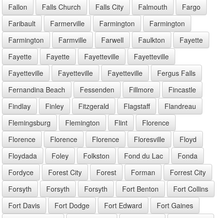
Fallon
Falls Church
Falls City
Falmouth
Fargo
Faribault
Farmerville
Farmington
Farmington
Farmington
Farmville
Farwell
Faulkton
Fayette
Fayette
Fayette
Fayetteville
Fayetteville
Fayetteville
Fayetteville
Fayetteville
Fergus Falls
Fernandina Beach
Fessenden
Fillmore
Fincastle
Findlay
Finley
Fitzgerald
Flagstaff
Flandreau
Flemingsburg
Flemington
Flint
Florence
Florence
Florence
Florence
Floresville
Floyd
Floydada
Foley
Folkston
Fond du Lac
Fonda
Fordyce
Forest City
Forest
Forman
Forrest City
Forsyth
Forsyth
Forsyth
Fort Benton
Fort Collins
Fort Davis
Fort Dodge
Fort Edward
Fort Gaines