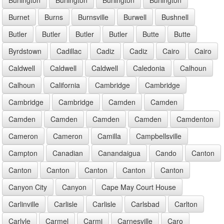
Burnet
Burns
Burnsville
Burwell
Bushnell
Butler
Butler
Butler
Butler
Butte
Butte
Byrdstown
Cadillac
Cadiz
Cadiz
Cairo
Cairo
Caldwell
Caldwell
Caldwell
Caledonia
Calhoun
Calhoun
California
Cambridge
Cambridge
Cambridge
Cambridge
Camden
Camden
Camden
Camden
Camden
Camden
Camdenton
Cameron
Cameron
Camilla
Campbellsville
Campton
Canadian
Canandaigua
Cando
Canton
Canton
Canton
Canton
Canton
Canton
Canyon City
Canyon
Cape May Court House
Carlinville
Carlisle
Carlisle
Carlsbad
Carlton
Carlyle
Carmel
Carmi
Carnesville
Caro