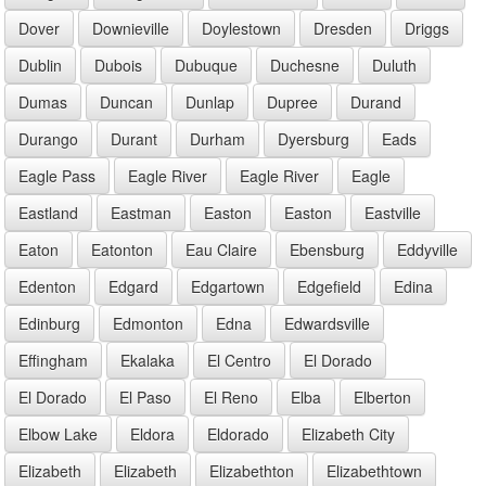
Dover
Downieville
Doylestown
Dresden
Driggs
Dublin
Dubois
Dubuque
Duchesne
Duluth
Dumas
Duncan
Dunlap
Dupree
Durand
Durango
Durant
Durham
Dyersburg
Eads
Eagle Pass
Eagle River
Eagle River
Eagle
Eastland
Eastman
Easton
Easton
Eastville
Eaton
Eatonton
Eau Claire
Ebensburg
Eddyville
Edenton
Edgard
Edgartown
Edgefield
Edina
Edinburg
Edmonton
Edna
Edwardsville
Effingham
Ekalaka
El Centro
El Dorado
El Dorado
El Paso
El Reno
Elba
Elberton
Elbow Lake
Eldora
Eldorado
Elizabeth City
Elizabeth
Elizabeth
Elizabethton
Elizabethtown