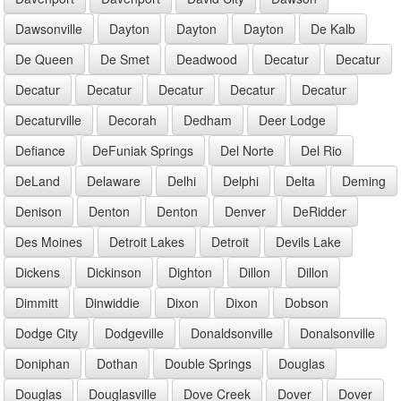
Dawsonville
Dayton
Dayton
Dayton
De Kalb
De Queen
De Smet
Deadwood
Decatur
Decatur
Decatur
Decatur
Decatur
Decatur
Decatur
Decaturville
Decorah
Dedham
Deer Lodge
Defiance
DeFuniak Springs
Del Norte
Del Rio
DeLand
Delaware
Delhi
Delphi
Delta
Deming
Denison
Denton
Denton
Denver
DeRidder
Des Moines
Detroit Lakes
Detroit
Devils Lake
Dickens
Dickinson
Dighton
Dillon
Dillon
Dimmitt
Dinwiddie
Dixon
Dixon
Dobson
Dodge City
Dodgeville
Donaldsonville
Donalsonville
Doniphan
Dothan
Double Springs
Douglas
Douglas
Douglasville
Dove Creek
Dover
Dover