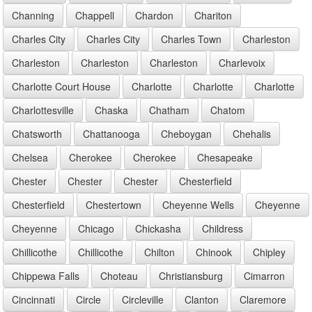
Channing
Chappell
Chardon
Chariton
Charles City
Charles City
Charles Town
Charleston
Charleston
Charleston
Charleston
Charlevoix
Charlotte Court House
Charlotte
Charlotte
Charlotte
Charlottesville
Chaska
Chatham
Chatom
Chatsworth
Chattanooga
Cheboygan
Chehalis
Chelsea
Cherokee
Cherokee
Chesapeake
Chester
Chester
Chester
Chesterfield
Chesterfield
Chestertown
Cheyenne Wells
Cheyenne
Cheyenne
Chicago
Chickasha
Childress
Chillicothe
Chillicothe
Chilton
Chinook
Chipley
Chippewa Falls
Choteau
Christiansburg
Cimarron
Cincinnati
Circle
Circleville
Clanton
Claremore