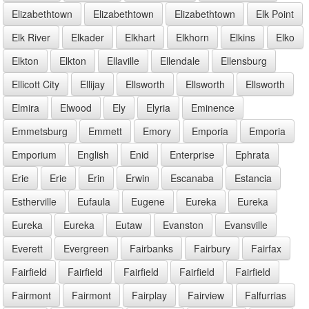
Elizabethtown
Elizabethtown
Elizabethtown
Elk Point
Elk River
Elkader
Elkhart
Elkhorn
Elkins
Elko
Elkton
Elkton
Ellaville
Ellendale
Ellensburg
Ellicott City
Ellijay
Ellsworth
Ellsworth
Ellsworth
Elmira
Elwood
Ely
Elyria
Eminence
Emmetsburg
Emmett
Emory
Emporia
Emporia
Emporium
English
Enid
Enterprise
Ephrata
Erie
Erie
Erin
Erwin
Escanaba
Estancia
Estherville
Eufaula
Eugene
Eureka
Eureka
Eureka
Eureka
Eutaw
Evanston
Evansville
Everett
Evergreen
Fairbanks
Fairbury
Fairfax
Fairfield
Fairfield
Fairfield
Fairfield
Fairfield
Fairmont
Fairmont
Fairplay
Fairview
Falfurrias