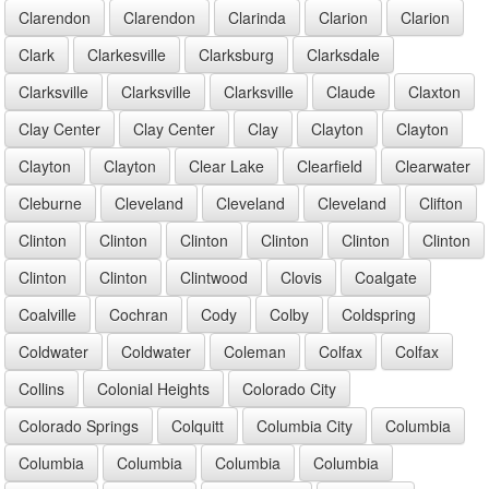
Clarendon
Clarendon
Clarinda
Clarion
Clarion
Clark
Clarkesville
Clarksburg
Clarksdale
Clarksville
Clarksville
Clarksville
Claude
Claxton
Clay Center
Clay Center
Clay
Clayton
Clayton
Clayton
Clayton
Clear Lake
Clearfield
Clearwater
Cleburne
Cleveland
Cleveland
Cleveland
Clifton
Clinton
Clinton
Clinton
Clinton
Clinton
Clinton
Clinton
Clinton
Clintwood
Clovis
Coalgate
Coalville
Cochran
Cody
Colby
Coldspring
Coldwater
Coldwater
Coleman
Colfax
Colfax
Collins
Colonial Heights
Colorado City
Colorado Springs
Colquitt
Columbia City
Columbia
Columbia
Columbia
Columbia
Columbia