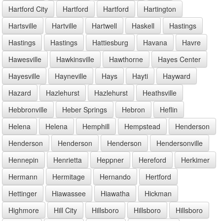
Hartford City
Hartford
Hartford
Hartington
Hartsville
Hartville
Hartwell
Haskell
Hastings
Hastings
Hastings
Hattiesburg
Havana
Havre
Hawesville
Hawkinsville
Hawthorne
Hayes Center
Hayesville
Hayneville
Hays
Hayti
Hayward
Hazard
Hazlehurst
Hazlehurst
Heathsville
Hebbronville
Heber Springs
Hebron
Heflin
Helena
Helena
Hemphill
Hempstead
Henderson
Henderson
Henderson
Henderson
Hendersonville
Hennepin
Henrietta
Heppner
Hereford
Herkimer
Hermann
Hermitage
Hernando
Hertford
Hettinger
Hiawassee
Hiawatha
Hickman
Highmore
Hill City
Hillsboro
Hillsboro
Hillsboro