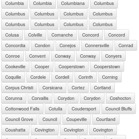
Columbia
Columbia
Columbiana
Columbus
Columbus
Columbus
Columbus
Columbus
Columbus
Columbus
Columbus
Columbus
Colusa
Colville
Comanche
Concord
Concord
Concordia
Condon
Conejos
Connersville
Conrad
Conroe
Convent
Conway
Conway
Conyers
Cookeville
Cooper
Cooperstown
Cooperstown
Coquille
Cordele
Cordell
Corinth
Corning
Corpus Christi
Corsicana
Cortez
Cortland
Corunna
Corvallis
Corydon
Corydon
Coshocton
Cottonwood Falls
Cotulla
Coudersport
Council Bluffs
Council Grove
Council
Coupeville
Courtland
Coushatta
Covington
Covington
Covington