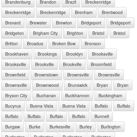
Brandenburg
Brandon
Brazil
Breckenridge
Breckenridge
Breckenridge
Brenham
Brentwood
Brevard
Brewster
Brewton
Bridgeport
Bridgeport
Bridgeton
Brigham City
Brighton
Bristol
Bristol
Britton
Broadus
Broken Bow
Bronson
Brookhaven
Brookings
Brooklyn
Brooksville
Brooksville
Brookville
Brookville
Broomfield
Brownfield
Brownstown
Brownsville
Brownsville
Brownsville
Brownwood
Brunswick
Bryan
Bryan
Bryson City
Buchanan
Buckhannon
Buckingham
Bucyrus
Buena Vista
Buena Vista
Buffalo
Buffalo
Buffalo
Buffalo
Buffalo
Buffalo
Bunnell
Burgaw
Burke
Burkesville
Burley
Burlington
Burlington
Burlington
Burlington
Burlington