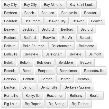
Bay City
Bay City
Bay Minette
Bay Saint Louis
Bayboro
Beach
Beatrice
Beattyville
Beaufort
Beaufort
Beaumont
Beaver City
Beaver
Beaver
Beaver
Beckley
Bedford
Bedford
Bedford
Bedford
Bedford
Beeville
Bel Air
Belfast
Bellaire
Belle Fourche
Bellefontaine
Bellefonte
Belleville
Belleville
Bellingham
Bellville
Belmont
Beloit
Belton
Belvidere
Belvidere
Belzoni
Bemidji
Bend
Benjamin
Benkelman
Bennettsville
Benson
Benton
Benton
Benton
Benton
Benton
Benton
Bentonville
Berkeley Springs
Bernalillo
Berryville
Bessemer
Bethany
Beulah
Big Lake
Big Rapids
Big Spring
Big Timber