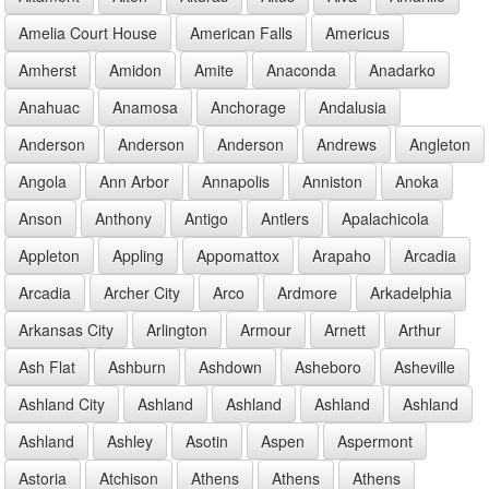
Amelia Court House
American Falls
Americus
Amherst
Amidon
Amite
Anaconda
Anadarko
Anahuac
Anamosa
Anchorage
Andalusia
Anderson
Anderson
Anderson
Andrews
Angleton
Angola
Ann Arbor
Annapolis
Anniston
Anoka
Anson
Anthony
Antigo
Antlers
Apalachicola
Appleton
Appling
Appomattox
Arapaho
Arcadia
Arcadia
Archer City
Arco
Ardmore
Arkadelphia
Arkansas City
Arlington
Armour
Arnett
Arthur
Ash Flat
Ashburn
Ashdown
Asheboro
Asheville
Ashland City
Ashland
Ashland
Ashland
Ashland
Ashland
Ashley
Asotin
Aspen
Aspermont
Astoria
Atchison
Athens
Athens
Athens