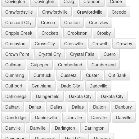
Covington
Covington
Craig
Crandon
Crane
Crawfordsville
Crawfordville
Crawfordville
Creede
Crescent City
Cresco
Creston
Crestview
Cripple Creek
Crockett
Crookston
Crosby
Crosbyton
Cross City
Crossville
Crowell
Crowley
Crown Point
Crystal City
Crystal Falls
Cuero
Cullman
Culpeper
Cumberland
Cumberland
Cumming
Currituck
Cusseta
Custer
Cut Bank
Cuthbert
Cynthiana
Dade City
Dadeville
Dahlonega
Daingerfield
Dakota City
Dakota City
Dalhart
Dallas
Dallas
Dallas
Dalton
Danbury
Dandridge
Danielsville
Danville
Danville
Danville
Danville
Danville
Darlington
Darlington
Davenport
Davenport
David City
Dawson