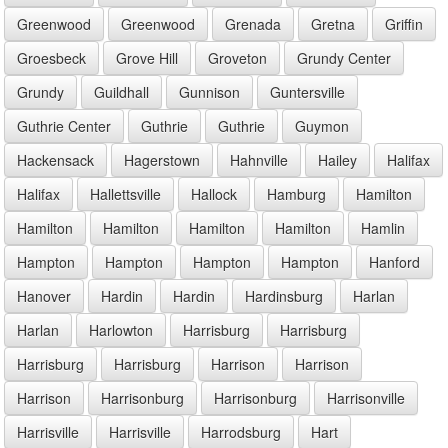
Greenwood
Greenwood
Grenada
Gretna
Griffin
Groesbeck
Grove Hill
Groveton
Grundy Center
Grundy
Guildhall
Gunnison
Guntersville
Guthrie Center
Guthrie
Guthrie
Guymon
Hackensack
Hagerstown
Hahnville
Hailey
Halifax
Halifax
Hallettsville
Hallock
Hamburg
Hamilton
Hamilton
Hamilton
Hamilton
Hamilton
Hamlin
Hampton
Hampton
Hampton
Hampton
Hanford
Hanover
Hardin
Hardin
Hardinsburg
Harlan
Harlan
Harlowton
Harrisburg
Harrisburg
Harrisburg
Harrisburg
Harrison
Harrison
Harrison
Harrisonburg
Harrisonburg
Harrisonville
Harrisville
Harrisville
Harrodsburg
Hart