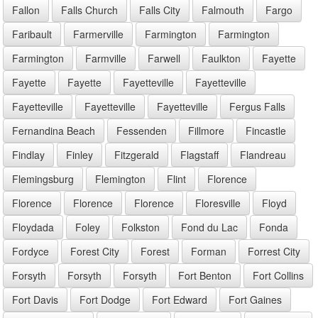
Fallon
Falls Church
Falls City
Falmouth
Fargo
Faribault
Farmerville
Farmington
Farmington
Farmington
Farmville
Farwell
Faulkton
Fayette
Fayette
Fayette
Fayetteville
Fayetteville
Fayetteville
Fayetteville
Fayetteville
Fergus Falls
Fernandina Beach
Fessenden
Fillmore
Fincastle
Findlay
Finley
Fitzgerald
Flagstaff
Flandreau
Flemingsburg
Flemington
Flint
Florence
Florence
Florence
Florence
Floresville
Floyd
Floydada
Foley
Folkston
Fond du Lac
Fonda
Fordyce
Forest City
Forest
Forman
Forrest City
Forsyth
Forsyth
Forsyth
Fort Benton
Fort Collins
Fort Davis
Fort Dodge
Fort Edward
Fort Gaines