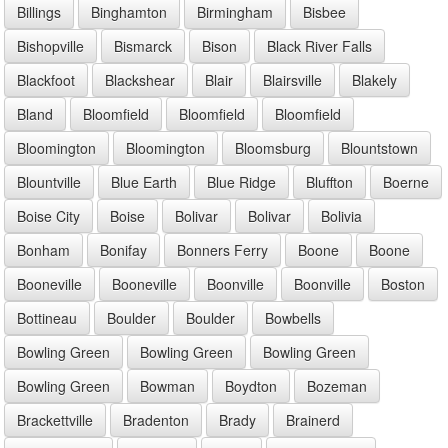
Billings
Binghamton
Birmingham
Bisbee
Bishopville
Bismarck
Bison
Black River Falls
Blackfoot
Blackshear
Blair
Blairsville
Blakely
Bland
Bloomfield
Bloomfield
Bloomfield
Bloomington
Bloomington
Bloomsburg
Blountstown
Blountville
Blue Earth
Blue Ridge
Bluffton
Boerne
Boise City
Boise
Bolivar
Bolivar
Bolivia
Bonham
Bonifay
Bonners Ferry
Boone
Boone
Booneville
Booneville
Boonville
Boonville
Boston
Bottineau
Boulder
Boulder
Bowbells
Bowling Green
Bowling Green
Bowling Green
Bowling Green
Bowman
Boydton
Bozeman
Brackettville
Bradenton
Brady
Brainerd