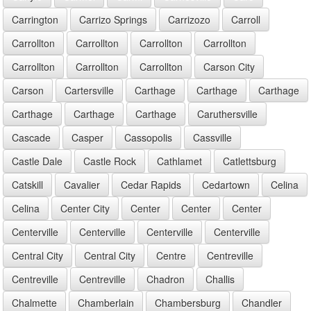
Carrington
Carrizo Springs
Carrizozo
Carroll
Carrollton
Carrollton
Carrollton
Carrollton
Carrollton
Carrollton
Carrollton
Carson City
Carson
Cartersville
Carthage
Carthage
Carthage
Carthage
Carthage
Carthage
Caruthersville
Cascade
Casper
Cassopolis
Cassville
Castle Dale
Castle Rock
Cathlamet
Catlettsburg
Catskill
Cavalier
Cedar Rapids
Cedartown
Celina
Celina
Center City
Center
Center
Center
Centerville
Centerville
Centerville
Centerville
Central City
Central City
Centre
Centreville
Centreville
Centreville
Chadron
Challis
Chalmette
Chamberlain
Chambersburg
Chandler