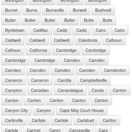
Burnet
Burns
Burnsville
Burwell
Bushnell
Butler
Butler
Butler
Butler
Butte
Butte
Byrdstown
Cadillac
Cadiz
Cadiz
Cairo
Cairo
Caldwell
Caldwell
Caldwell
Caledonia
Calhoun
Calhoun
California
Cambridge
Cambridge
Cambridge
Cambridge
Camden
Camden
Camden
Camden
Camden
Camden
Camdenton
Cameron
Cameron
Camilla
Campbellsville
Campton
Canadian
Canandaigua
Cando
Canton
Canton
Canton
Canton
Canton
Canton
Canyon City
Canyon
Cape May Court House
Carlinville
Carlisle
Carlisle
Carlsbad
Carlton
Carlyle
Carmel
Carmi
Carnesville
Caro