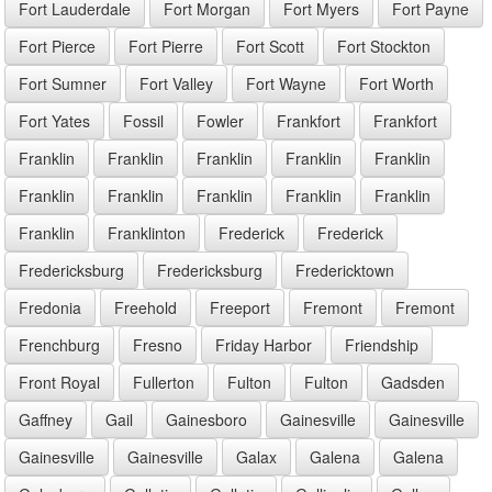
Fort Lauderdale
Fort Morgan
Fort Myers
Fort Payne
Fort Pierce
Fort Pierre
Fort Scott
Fort Stockton
Fort Sumner
Fort Valley
Fort Wayne
Fort Worth
Fort Yates
Fossil
Fowler
Frankfort
Frankfort
Franklin
Franklin
Franklin
Franklin
Franklin
Franklin
Franklin
Franklin
Franklin
Franklin
Franklin
Franklinton
Frederick
Frederick
Fredericksburg
Fredericksburg
Fredericktown
Fredonia
Freehold
Freeport
Fremont
Fremont
Frenchburg
Fresno
Friday Harbor
Friendship
Front Royal
Fullerton
Fulton
Fulton
Gadsden
Gaffney
Gail
Gainesboro
Gainesville
Gainesville
Gainesville
Gainesville
Galax
Galena
Galena