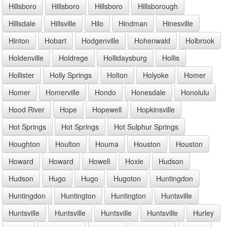
Hillsboro
Hillsboro
Hillsboro
Hillsborough
Hillsdale
Hillsville
Hilo
Hindman
Hinesville
Hinton
Hobart
Hodgenville
Hohenwald
Holbrook
Holdenville
Holdrege
Hollidaysburg
Hollis
Hollister
Holly Springs
Holton
Holyoke
Homer
Homer
Homerville
Hondo
Honesdale
Honolulu
Hood River
Hope
Hopewell
Hopkinsville
Hot Springs
Hot Springs
Hot Sulphur Springs
Houghton
Houlton
Houma
Houston
Houston
Howard
Howard
Howell
Hoxie
Hudson
Hudson
Hugo
Hugo
Hugoton
Huntingdon
Huntingdon
Huntington
Huntington
Huntsville
Huntsville
Huntsville
Huntsville
Huntsville
Hurley