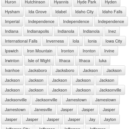
Huron
Hutchinson
Hyannis
Hyde Park
Hyden
Hysham
Ida Grove
Idabel
Idaho City
Idaho Falls
Imperial
Independence
Independence
Independence
Indiana
Indianapolis
Indianola
Indianola
Inez
International Falls
Inverness
Iola
Ionia
Iowa City
Ipswich
Iron Mountain
Ironton
Ironton
Irvine
Irwinton
Isle of Wight
Ithaca
Ithaca
Iuka
Ivanhoe
Jacksboro
Jacksboro
Jackson
Jackson
Jackson
Jackson
Jackson
Jackson
Jackson
Jackson
Jackson
Jackson
Jackson
Jacksonville
Jacksonville
Jacksonville
Jamestown
Jamestown
Jamestown
Janesville
Jasper
Jasper
Jasper
Jasper
Jasper
Jasper
Jasper
Jay
Jayton
Jefferson City
Jefferson
Jefferson
Jefferson