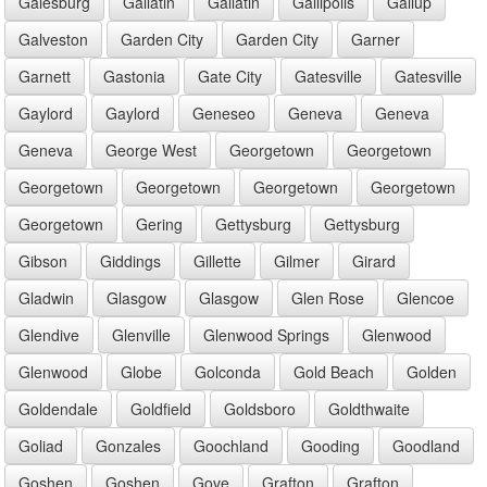
Galesburg
Gallatin
Gallatin
Gallipolis
Gallup
Galveston
Garden City
Garden City
Garner
Garnett
Gastonia
Gate City
Gatesville
Gatesville
Gaylord
Gaylord
Geneseo
Geneva
Geneva
Geneva
George West
Georgetown
Georgetown
Georgetown
Georgetown
Georgetown
Georgetown
Georgetown
Gering
Gettysburg
Gettysburg
Gibson
Giddings
Gillette
Gilmer
Girard
Gladwin
Glasgow
Glasgow
Glen Rose
Glencoe
Glendive
Glenville
Glenwood Springs
Glenwood
Glenwood
Globe
Golconda
Gold Beach
Golden
Goldendale
Goldfield
Goldsboro
Goldthwaite
Goliad
Gonzales
Goochland
Gooding
Goodland
Goshen
Goshen
Gove
Grafton
Grafton