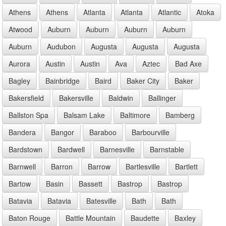
Athens
Athens
Atlanta
Atlanta
Atlantic
Atoka
Atwood
Auburn
Auburn
Auburn
Auburn
Auburn
Audubon
Augusta
Augusta
Augusta
Aurora
Austin
Austin
Ava
Aztec
Bad Axe
Bagley
Bainbridge
Baird
Baker City
Baker
Bakersfield
Bakersville
Baldwin
Ballinger
Ballston Spa
Balsam Lake
Baltimore
Bamberg
Bandera
Bangor
Baraboo
Barbourville
Bardstown
Bardwell
Barnesville
Barnstable
Barnwell
Barron
Barrow
Bartlesville
Bartlett
Bartow
Basin
Bassett
Bastrop
Bastrop
Batavia
Batavia
Batesville
Bath
Bath
Baton Rouge
Battle Mountain
Baudette
Baxley