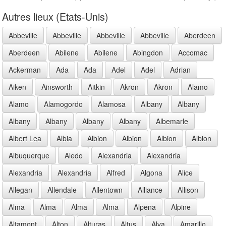
Autres lieux (Etats-Unis)
Abbeville
Abbeville
Abbeville
Abbeville
Aberdeen
Aberdeen
Abilene
Abilene
Abingdon
Accomac
Ackerman
Ada
Ada
Adel
Adel
Adrian
Aiken
Ainsworth
Aitkin
Akron
Akron
Alamo
Alamo
Alamogordo
Alamosa
Albany
Albany
Albany
Albany
Albany
Albany
Albemarle
Albert Lea
Albia
Albion
Albion
Albion
Albion
Albuquerque
Aledo
Alexandria
Alexandria
Alexandria
Alexandria
Alfred
Algona
Alice
Allegan
Allendale
Allentown
Alliance
Allison
Alma
Alma
Alma
Alma
Alpena
Alpine
Altamont
Alton
Alturas
Altus
Alva
Amarillo