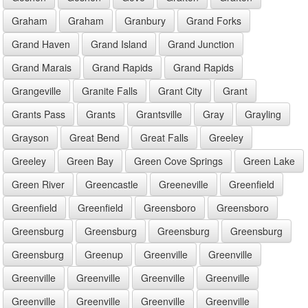
Graham
Graham
Granbury
Grand Forks
Grand Haven
Grand Island
Grand Junction
Grand Marais
Grand Rapids
Grand Rapids
Grangeville
Granite Falls
Grant City
Grant
Grants Pass
Grants
Grantsville
Gray
Grayling
Grayson
Great Bend
Great Falls
Greeley
Greeley
Green Bay
Green Cove Springs
Green Lake
Green River
Greencastle
Greeneville
Greenfield
Greenfield
Greenfield
Greensboro
Greensboro
Greensburg
Greensburg
Greensburg
Greensburg
Greensburg
Greenup
Greenville
Greenville
Greenville
Greenville
Greenville
Greenville
Greenville
Greenville
Greenville
Greenville