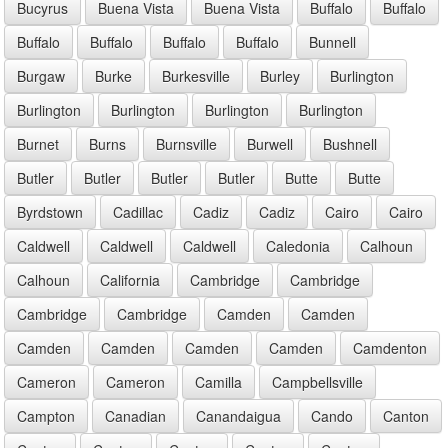
Bucyrus
Buena Vista
Buena Vista
Buffalo
Buffalo
Buffalo
Buffalo
Buffalo
Buffalo
Bunnell
Burgaw
Burke
Burkesville
Burley
Burlington
Burlington
Burlington
Burlington
Burlington
Burnet
Burns
Burnsville
Burwell
Bushnell
Butler
Butler
Butler
Butler
Butte
Butte
Byrdstown
Cadillac
Cadiz
Cadiz
Cairo
Cairo
Caldwell
Caldwell
Caldwell
Caledonia
Calhoun
Calhoun
California
Cambridge
Cambridge
Cambridge
Cambridge
Camden
Camden
Camden
Camden
Camden
Camden
Camdenton
Cameron
Cameron
Camilla
Campbellsville
Campton
Canadian
Canandaigua
Cando
Canton