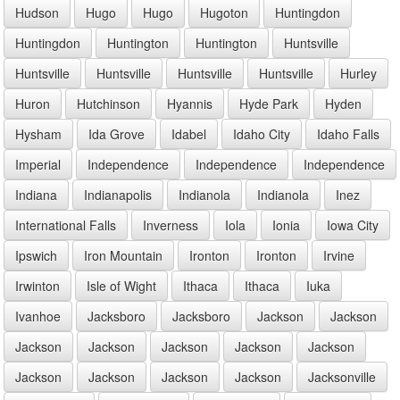
Hudson
Hugo
Hugo
Hugoton
Huntingdon
Huntingdon
Huntington
Huntington
Huntsville
Huntsville
Huntsville
Huntsville
Huntsville
Hurley
Huron
Hutchinson
Hyannis
Hyde Park
Hyden
Hysham
Ida Grove
Idabel
Idaho City
Idaho Falls
Imperial
Independence
Independence
Independence
Indiana
Indianapolis
Indianola
Indianola
Inez
International Falls
Inverness
Iola
Ionia
Iowa City
Ipswich
Iron Mountain
Ironton
Ironton
Irvine
Irwinton
Isle of Wight
Ithaca
Ithaca
Iuka
Ivanhoe
Jacksboro
Jacksboro
Jackson
Jackson
Jackson
Jackson
Jackson
Jackson
Jackson
Jackson
Jackson
Jackson
Jackson
Jacksonville