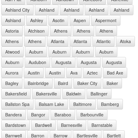
Ashland City
Ashland
Ashland
Ashland
Ashland
Ashland
Ashley
Asotin
Aspen
Aspermont
Astoria
Atchison
Athens
Athens
Athens
Athens
Athens
Atlanta
Atlanta
Atlantic
Atoka
Atwood
Auburn
Auburn
Auburn
Auburn
Auburn
Audubon
Augusta
Augusta
Augusta
Aurora
Austin
Austin
Ava
Aztec
Bad Axe
Bagley
Bainbridge
Baird
Baker City
Baker
Bakersfield
Bakersville
Baldwin
Ballinger
Ballston Spa
Balsam Lake
Baltimore
Bamberg
Bandera
Bangor
Baraboo
Barbourville
Bardstown
Bardwell
Barnesville
Barnstable
Barnwell
Barron
Barrow
Bartlesville
Bartlett