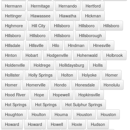
Hermann
Hermitage
Hernando
Hertford
Hettinger
Hiawassee
Hiawatha
Hickman
Highmore
Hill City
Hillsboro
Hillsboro
Hillsboro
Hillsboro
Hillsboro
Hillsboro
Hillsborough
Hillsdale
Hillsville
Hilo
Hindman
Hinesville
Hinton
Hobart
Hodgenville
Hohenwald
Holbrook
Holdenville
Holdrege
Hollidaysburg
Hollis
Hollister
Holly Springs
Holton
Holyoke
Homer
Homer
Homerville
Hondo
Honesdale
Honolulu
Hood River
Hope
Hopewell
Hopkinsville
Hot Springs
Hot Springs
Hot Sulphur Springs
Houghton
Houlton
Houma
Houston
Houston
Howard
Howard
Howell
Hoxie
Hudson