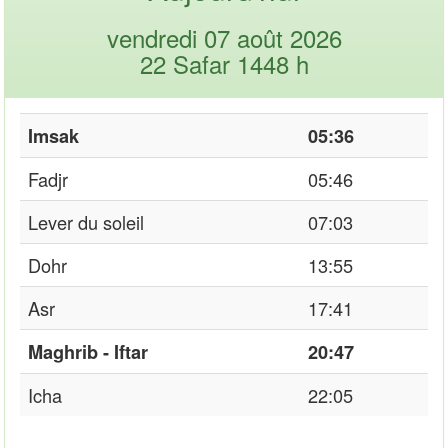
vendredi 07 août 2026
22 Safar 1448 h
Imsak
05:36
Fadjr
05:46
Lever du soleil
07:03
Dohr
13:55
Asr
17:41
Maghrib - Iftar
20:47
Icha
22:05