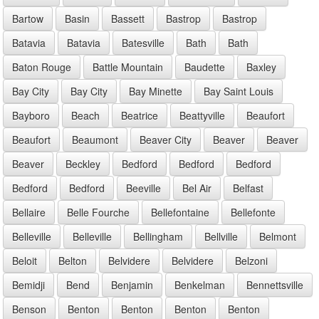
Bartow
Basin
Bassett
Bastrop
Bastrop
Batavia
Batavia
Batesville
Bath
Bath
Baton Rouge
Battle Mountain
Baudette
Baxley
Bay City
Bay City
Bay Minette
Bay Saint Louis
Bayboro
Beach
Beatrice
Beattyville
Beaufort
Beaufort
Beaumont
Beaver City
Beaver
Beaver
Beaver
Beckley
Bedford
Bedford
Bedford
Bedford
Bedford
Beeville
Bel Air
Belfast
Bellaire
Belle Fourche
Bellefontaine
Bellefonte
Belleville
Belleville
Bellingham
Bellville
Belmont
Beloit
Belton
Belvidere
Belvidere
Belzoni
Bemidji
Bend
Benjamin
Benkelman
Bennettsville
Benson
Benton
Benton
Benton
Benton