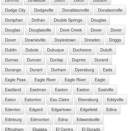
Dodge City
Dodgeville
Donaldsonville
Donalsonville
Doniphan
Dothan
Double Springs
Douglas
Douglas
Douglasville
Dove Creek
Dover
Dover
Dover
Downieville
Doylestown
Dresden
Driggs
Dublin
Dubois
Dubuque
Duchesne
Duluth
Dumas
Duncan
Dunlap
Dupree
Durand
Durango
Durant
Durham
Dyersburg
Eads
Eagle Pass
Eagle River
Eagle River
Eagle
Eastland
Eastman
Easton
Easton
Eastville
Eaton
Eatonton
Eau Claire
Ebensburg
Eddyville
Edenton
Edgard
Edgartown
Edgefield
Edina
Edinburg
Edmonton
Edna
Edwardsville
Effingham
Ekalaka
El Centro
El Dorado