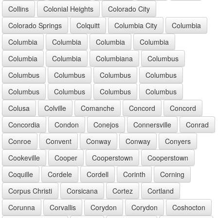
Collins
Colonial Heights
Colorado City
Colorado Springs
Colquitt
Columbia City
Columbia
Columbia
Columbia
Columbia
Columbia
Columbia
Columbia
Columbiana
Columbus
Columbus
Columbus
Columbus
Columbus
Columbus
Columbus
Columbus
Columbus
Colusa
Colville
Comanche
Concord
Concord
Concordia
Condon
Conejos
Connersville
Conrad
Conroe
Convent
Conway
Conway
Conyers
Cookeville
Cooper
Cooperstown
Cooperstown
Coquille
Cordele
Cordell
Corinth
Corning
Corpus Christi
Corsicana
Cortez
Cortland
Corunna
Corvallis
Corydon
Corydon
Coshocton