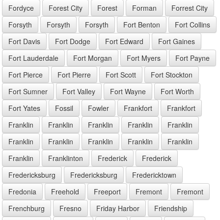
Fordyce
Forest City
Forest
Forman
Forrest City
Forsyth
Forsyth
Forsyth
Fort Benton
Fort Collins
Fort Davis
Fort Dodge
Fort Edward
Fort Gaines
Fort Lauderdale
Fort Morgan
Fort Myers
Fort Payne
Fort Pierce
Fort Pierre
Fort Scott
Fort Stockton
Fort Sumner
Fort Valley
Fort Wayne
Fort Worth
Fort Yates
Fossil
Fowler
Frankfort
Frankfort
Franklin
Franklin
Franklin
Franklin
Franklin
Franklin
Franklin
Franklin
Franklin
Franklin
Franklin
Franklinton
Frederick
Frederick
Fredericksburg
Fredericksburg
Fredericktown
Fredonia
Freehold
Freeport
Fremont
Fremont
Frenchburg
Fresno
Friday Harbor
Friendship