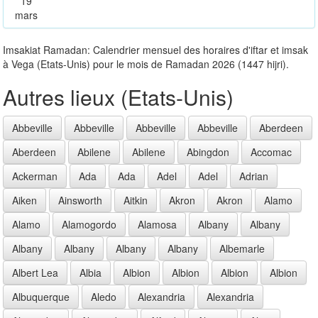
19
mars
Imsakiat Ramadan: Calendrier mensuel des horaires d'iftar et imsak
à Vega (Etats-Unis) pour le mois de Ramadan 2026 (1447 hijri).
Autres lieux (Etats-Unis)
Abbeville
Abbeville
Abbeville
Abbeville
Aberdeen
Aberdeen
Abilene
Abilene
Abingdon
Accomac
Ackerman
Ada
Ada
Adel
Adel
Adrian
Aiken
Ainsworth
Aitkin
Akron
Akron
Alamo
Alamo
Alamogordo
Alamosa
Albany
Albany
Albany
Albany
Albany
Albany
Albemarle
Albert Lea
Albia
Albion
Albion
Albion
Albion
Albuquerque
Aledo
Alexandria
Alexandria