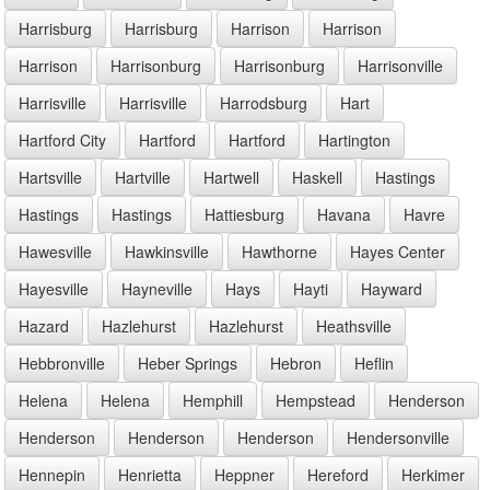
Harrisburg
Harrisburg
Harrison
Harrison
Harrison
Harrisonburg
Harrisonburg
Harrisonville
Harrisville
Harrisville
Harrodsburg
Hart
Hartford City
Hartford
Hartford
Hartington
Hartsville
Hartville
Hartwell
Haskell
Hastings
Hastings
Hastings
Hattiesburg
Havana
Havre
Hawesville
Hawkinsville
Hawthorne
Hayes Center
Hayesville
Hayneville
Hays
Hayti
Hayward
Hazard
Hazlehurst
Hazlehurst
Heathsville
Hebbronville
Heber Springs
Hebron
Heflin
Helena
Helena
Hemphill
Hempstead
Henderson
Henderson
Henderson
Henderson
Hendersonville
Hennepin
Henrietta
Heppner
Hereford
Herkimer