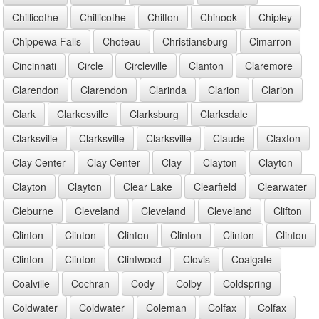
Chillicothe
Chillicothe
Chilton
Chinook
Chipley
Chippewa Falls
Choteau
Christiansburg
Cimarron
Cincinnati
Circle
Circleville
Clanton
Claremore
Clarendon
Clarendon
Clarinda
Clarion
Clarion
Clark
Clarkesville
Clarksburg
Clarksdale
Clarksville
Clarksville
Clarksville
Claude
Claxton
Clay Center
Clay Center
Clay
Clayton
Clayton
Clayton
Clayton
Clear Lake
Clearfield
Clearwater
Cleburne
Cleveland
Cleveland
Cleveland
Clifton
Clinton
Clinton
Clinton
Clinton
Clinton
Clinton
Clinton
Clinton
Clintwood
Clovis
Coalgate
Coalville
Cochran
Cody
Colby
Coldspring
Coldwater
Coldwater
Coleman
Colfax
Colfax