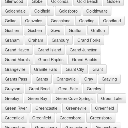
Glenwood
Globe
Golconda
Gold Beach
Golden
Goldendale
Goldfield
Goldsboro
Goldthwaite
Goliad
Gonzales
Goochland
Gooding
Goodland
Goshen
Goshen
Gove
Grafton
Grafton
Graham
Graham
Granbury
Grand Forks
Grand Haven
Grand Island
Grand Junction
Grand Marais
Grand Rapids
Grand Rapids
Grangeville
Granite Falls
Grant City
Grant
Grants Pass
Grants
Grantsville
Gray
Grayling
Grayson
Great Bend
Great Falls
Greeley
Greeley
Green Bay
Green Cove Springs
Green Lake
Green River
Greencastle
Greeneville
Greenfield
Greenfield
Greenfield
Greensboro
Greensboro
Greensburg
Greensburg
Greensburg
Greensburg