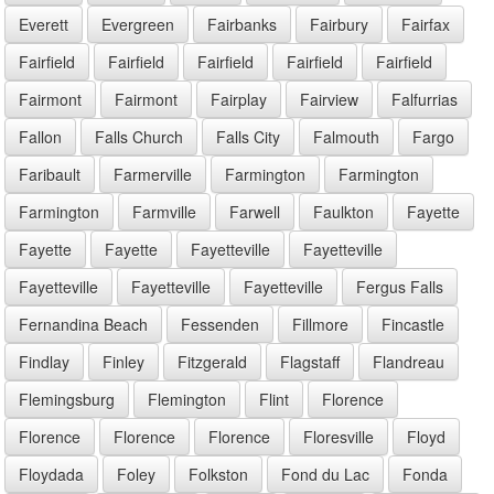
Everett
Evergreen
Fairbanks
Fairbury
Fairfax
Fairfield
Fairfield
Fairfield
Fairfield
Fairfield
Fairmont
Fairmont
Fairplay
Fairview
Falfurrias
Fallon
Falls Church
Falls City
Falmouth
Fargo
Faribault
Farmerville
Farmington
Farmington
Farmington
Farmville
Farwell
Faulkton
Fayette
Fayette
Fayette
Fayetteville
Fayetteville
Fayetteville
Fayetteville
Fayetteville
Fergus Falls
Fernandina Beach
Fessenden
Fillmore
Fincastle
Findlay
Finley
Fitzgerald
Flagstaff
Flandreau
Flemingsburg
Flemington
Flint
Florence
Florence
Florence
Florence
Floresville
Floyd
Floydada
Foley
Folkston
Fond du Lac
Fonda