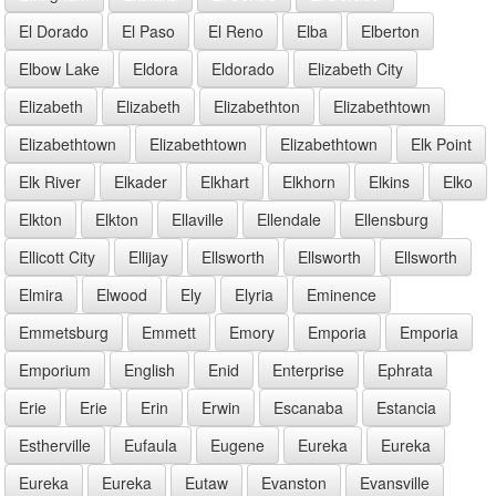
El Dorado
El Paso
El Reno
Elba
Elberton
Elbow Lake
Eldora
Eldorado
Elizabeth City
Elizabeth
Elizabeth
Elizabethton
Elizabethtown
Elizabethtown
Elizabethtown
Elizabethtown
Elk Point
Elk River
Elkader
Elkhart
Elkhorn
Elkins
Elko
Elkton
Elkton
Ellaville
Ellendale
Ellensburg
Ellicott City
Ellijay
Ellsworth
Ellsworth
Ellsworth
Elmira
Elwood
Ely
Elyria
Eminence
Emmetsburg
Emmett
Emory
Emporia
Emporia
Emporium
English
Enid
Enterprise
Ephrata
Erie
Erie
Erin
Erwin
Escanaba
Estancia
Estherville
Eufaula
Eugene
Eureka
Eureka
Eureka
Eureka
Eutaw
Evanston
Evansville