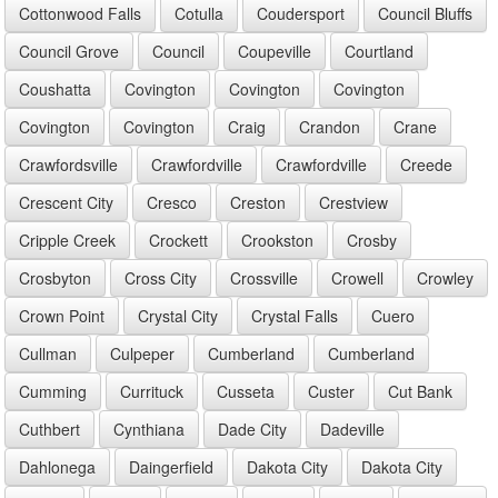
Cottonwood Falls
Cotulla
Coudersport
Council Bluffs
Council Grove
Council
Coupeville
Courtland
Coushatta
Covington
Covington
Covington
Covington
Covington
Craig
Crandon
Crane
Crawfordsville
Crawfordville
Crawfordville
Creede
Crescent City
Cresco
Creston
Crestview
Cripple Creek
Crockett
Crookston
Crosby
Crosbyton
Cross City
Crossville
Crowell
Crowley
Crown Point
Crystal City
Crystal Falls
Cuero
Cullman
Culpeper
Cumberland
Cumberland
Cumming
Currituck
Cusseta
Custer
Cut Bank
Cuthbert
Cynthiana
Dade City
Dadeville
Dahlonega
Daingerfield
Dakota City
Dakota City