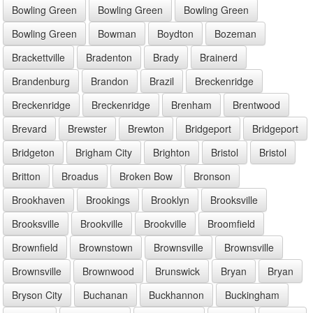
Bowling Green
Bowling Green
Bowling Green
Bowling Green
Bowman
Boydton
Bozeman
Brackettville
Bradenton
Brady
Brainerd
Brandenburg
Brandon
Brazil
Breckenridge
Breckenridge
Breckenridge
Brenham
Brentwood
Brevard
Brewster
Brewton
Bridgeport
Bridgeport
Bridgeton
Brigham City
Brighton
Bristol
Bristol
Britton
Broadus
Broken Bow
Bronson
Brookhaven
Brookings
Brooklyn
Brooksville
Brooksville
Brookville
Brookville
Broomfield
Brownfield
Brownstown
Brownsville
Brownsville
Brownsville
Brownwood
Brunswick
Bryan
Bryan
Bryson City
Buchanan
Buckhannon
Buckingham