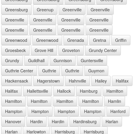
Greensburg
Greenup
Greenville
Greenville
Greenville
Greenville
Greenville
Greenville
Greenville
Greenville
Greenville
Greenville
Greenwood
Greenwood
Grenada
Gretna
Griffin
Groesbeck
Grove Hill
Groveton
Grundy Center
Grundy
Guildhall
Gunnison
Guntersville
Guthrie Center
Guthrie
Guthrie
Guymon
Hackensack
Hagerstown
Hahnville
Hailey
Halifax
Halifax
Hallettsville
Hallock
Hamburg
Hamilton
Hamilton
Hamilton
Hamilton
Hamilton
Hamlin
Hampton
Hampton
Hampton
Hampton
Hanford
Hanover
Hardin
Hardin
Hardinsburg
Harlan
Harlan
Harlowton
Harrisburg
Harrisburg