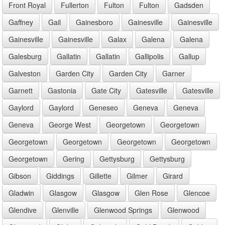
Front Royal
Fullerton
Fulton
Fulton
Gadsden
Gaffney
Gail
Gainesboro
Gainesville
Gainesville
Gainesville
Gainesville
Galax
Galena
Galena
Galesburg
Gallatin
Gallatin
Gallipolis
Gallup
Galveston
Garden City
Garden City
Garner
Garnett
Gastonia
Gate City
Gatesville
Gatesville
Gaylord
Gaylord
Geneseo
Geneva
Geneva
Geneva
George West
Georgetown
Georgetown
Georgetown
Georgetown
Georgetown
Georgetown
Georgetown
Gering
Gettysburg
Gettysburg
Gibson
Giddings
Gillette
Gilmer
Girard
Gladwin
Glasgow
Glasgow
Glen Rose
Glencoe
Glendive
Glenville
Glenwood Springs
Glenwood