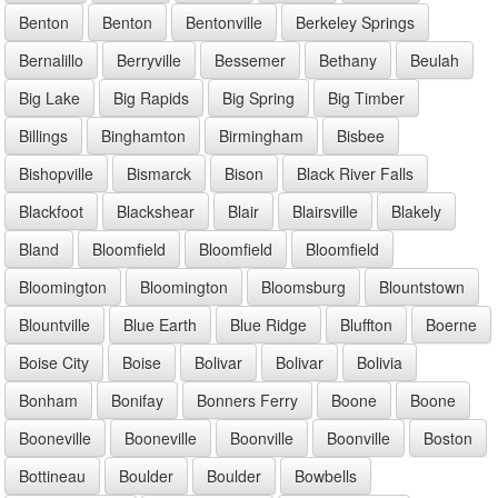
Benton
Benton
Bentonville
Berkeley Springs
Bernalillo
Berryville
Bessemer
Bethany
Beulah
Big Lake
Big Rapids
Big Spring
Big Timber
Billings
Binghamton
Birmingham
Bisbee
Bishopville
Bismarck
Bison
Black River Falls
Blackfoot
Blackshear
Blair
Blairsville
Blakely
Bland
Bloomfield
Bloomfield
Bloomfield
Bloomington
Bloomington
Bloomsburg
Blountstown
Blountville
Blue Earth
Blue Ridge
Bluffton
Boerne
Boise City
Boise
Bolivar
Bolivar
Bolivia
Bonham
Bonifay
Bonners Ferry
Boone
Boone
Booneville
Booneville
Boonville
Boonville
Boston
Bottineau
Boulder
Boulder
Bowbells