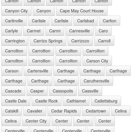
Canton
Canton
Canton
Canton
Canton
Canyon City
Canyon
Cape May Court House
Carlinville
Carlisle
Carlisle
Carlsbad
Carlton
Carlyle
Carmel
Carmi
Carnesville
Caro
Carrington
Carrizo Springs
Carrizozo
Carroll
Carrollton
Carrollton
Carrollton
Carrollton
Carrollton
Carrollton
Carrollton
Carson City
Carson
Cartersville
Carthage
Carthage
Carthage
Carthage
Carthage
Carthage
Caruthersville
Cascade
Casper
Cassopolis
Cassville
Castle Dale
Castle Rock
Cathlamet
Catlettsburg
Catskill
Cavalier
Cedar Rapids
Cedartown
Celina
Celina
Center City
Center
Center
Center
Centerville
Centerville
Centerville
Centerville