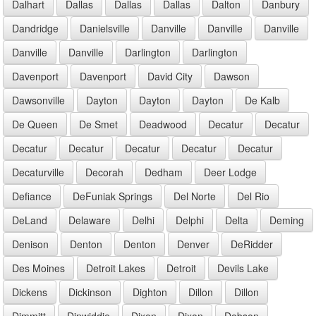
Dalhart
Dallas
Dallas
Dallas
Dalton
Danbury
Dandridge
Danielsville
Danville
Danville
Danville
Danville
Danville
Darlington
Darlington
Davenport
Davenport
David City
Dawson
Dawsonville
Dayton
Dayton
Dayton
De Kalb
De Queen
De Smet
Deadwood
Decatur
Decatur
Decatur
Decatur
Decatur
Decatur
Decatur
Decaturville
Decorah
Dedham
Deer Lodge
Defiance
DeFuniak Springs
Del Norte
Del Rio
DeLand
Delaware
Delhi
Delphi
Delta
Deming
Denison
Denton
Denton
Denver
DeRidder
Des Moines
Detroit Lakes
Detroit
Devils Lake
Dickens
Dickinson
Dighton
Dillon
Dillon
Dimmitt
Dinwiddie
Dixon
Dixon
Dobson