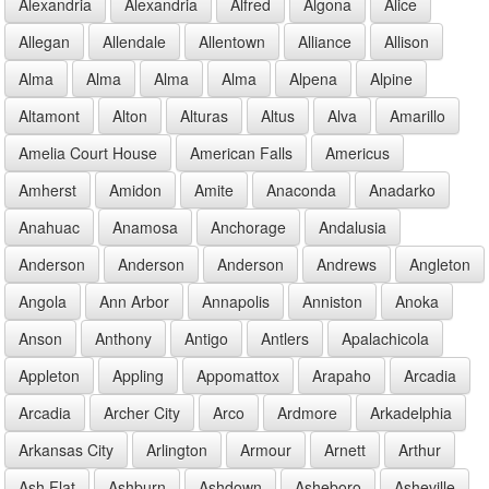
Alexandria
Alexandria
Alfred
Algona
Alice
Allegan
Allendale
Allentown
Alliance
Allison
Alma
Alma
Alma
Alma
Alpena
Alpine
Altamont
Alton
Alturas
Altus
Alva
Amarillo
Amelia Court House
American Falls
Americus
Amherst
Amidon
Amite
Anaconda
Anadarko
Anahuac
Anamosa
Anchorage
Andalusia
Anderson
Anderson
Anderson
Andrews
Angleton
Angola
Ann Arbor
Annapolis
Anniston
Anoka
Anson
Anthony
Antigo
Antlers
Apalachicola
Appleton
Appling
Appomattox
Arapaho
Arcadia
Arcadia
Archer City
Arco
Ardmore
Arkadelphia
Arkansas City
Arlington
Armour
Arnett
Arthur
Ash Flat
Ashburn
Ashdown
Asheboro
Asheville