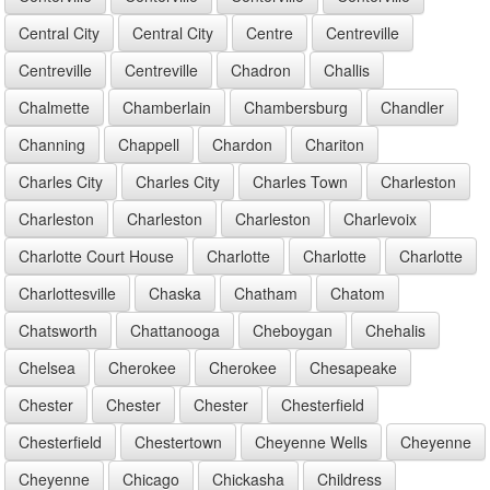
Central City
Central City
Centre
Centreville
Centreville
Centreville
Chadron
Challis
Chalmette
Chamberlain
Chambersburg
Chandler
Channing
Chappell
Chardon
Chariton
Charles City
Charles City
Charles Town
Charleston
Charleston
Charleston
Charleston
Charlevoix
Charlotte Court House
Charlotte
Charlotte
Charlotte
Charlottesville
Chaska
Chatham
Chatom
Chatsworth
Chattanooga
Cheboygan
Chehalis
Chelsea
Cherokee
Cherokee
Chesapeake
Chester
Chester
Chester
Chesterfield
Chesterfield
Chestertown
Cheyenne Wells
Cheyenne
Cheyenne
Chicago
Chickasha
Childress