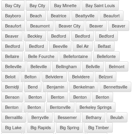
Bay City
Bay City
Bay Minette
Bay Saint Louis
Bayboro
Beach
Beatrice
Beattyville
Beaufort
Beaufort
Beaumont
Beaver City
Beaver
Beaver
Beaver
Beckley
Bedford
Bedford
Bedford
Bedford
Bedford
Beeville
Bel Air
Belfast
Bellaire
Belle Fourche
Bellefontaine
Bellefonte
Belleville
Belleville
Bellingham
Bellville
Belmont
Beloit
Belton
Belvidere
Belvidere
Belzoni
Bemidji
Bend
Benjamin
Benkelman
Bennettsville
Benson
Benton
Benton
Benton
Benton
Benton
Benton
Bentonville
Berkeley Springs
Bernalillo
Berryville
Bessemer
Bethany
Beulah
Big Lake
Big Rapids
Big Spring
Big Timber