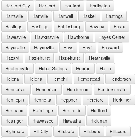
Hartford City
Hartford
Hartford
Hartington
Hartsville
Hartville
Hartwell
Haskell
Hastings
Hastings
Hastings
Hattiesburg
Havana
Havre
Hawesville
Hawkinsville
Hawthorne
Hayes Center
Hayesville
Hayneville
Hays
Hayti
Hayward
Hazard
Hazlehurst
Hazlehurst
Heathsville
Hebbronville
Heber Springs
Hebron
Heflin
Helena
Helena
Hemphill
Hempstead
Henderson
Henderson
Henderson
Henderson
Hendersonville
Hennepin
Henrietta
Heppner
Hereford
Herkimer
Hermann
Hermitage
Hernando
Hertford
Hettinger
Hiawassee
Hiawatha
Hickman
Highmore
Hill City
Hillsboro
Hillsboro
Hillsboro