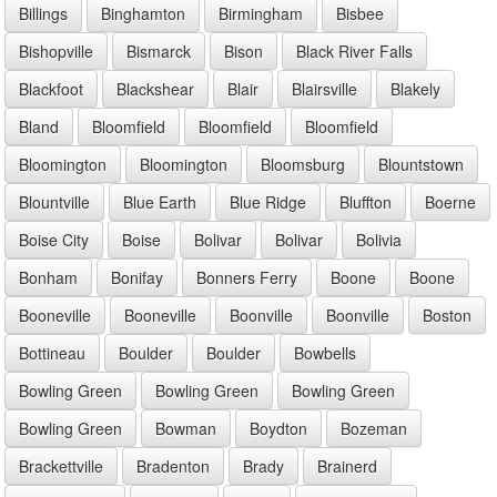
Billings
Binghamton
Birmingham
Bisbee
Bishopville
Bismarck
Bison
Black River Falls
Blackfoot
Blackshear
Blair
Blairsville
Blakely
Bland
Bloomfield
Bloomfield
Bloomfield
Bloomington
Bloomington
Bloomsburg
Blountstown
Blountville
Blue Earth
Blue Ridge
Bluffton
Boerne
Boise City
Boise
Bolivar
Bolivar
Bolivia
Bonham
Bonifay
Bonners Ferry
Boone
Boone
Booneville
Booneville
Boonville
Boonville
Boston
Bottineau
Boulder
Boulder
Bowbells
Bowling Green
Bowling Green
Bowling Green
Bowling Green
Bowman
Boydton
Bozeman
Brackettville
Bradenton
Brady
Brainerd