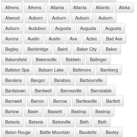
Athens
Athens
Atlanta
Atlanta
Atlantic
Atoka
Atwood
Auburn
Auburn
Auburn
Auburn
Auburn
Audubon
Augusta
Augusta
Augusta
Aurora
Austin
Austin
Ava
Aztec
Bad Axe
Bagley
Bainbridge
Baird
Baker City
Baker
Bakersfield
Bakersville
Baldwin
Ballinger
Ballston Spa
Balsam Lake
Baltimore
Bamberg
Bandera
Bangor
Baraboo
Barbourville
Bardstown
Bardwell
Barnesville
Barnstable
Barnwell
Barron
Barrow
Bartlesville
Bartlett
Bartow
Basin
Bassett
Bastrop
Bastrop
Batavia
Batavia
Batesville
Bath
Bath
Baton Rouge
Battle Mountain
Baudette
Baxley