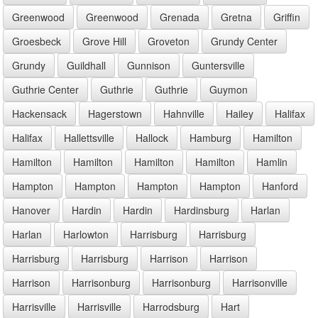
Greenwood
Greenwood
Grenada
Gretna
Griffin
Groesbeck
Grove Hill
Groveton
Grundy Center
Grundy
Guildhall
Gunnison
Guntersville
Guthrie Center
Guthrie
Guthrie
Guymon
Hackensack
Hagerstown
Hahnville
Hailey
Halifax
Halifax
Hallettsville
Hallock
Hamburg
Hamilton
Hamilton
Hamilton
Hamilton
Hamilton
Hamlin
Hampton
Hampton
Hampton
Hampton
Hanford
Hanover
Hardin
Hardin
Hardinsburg
Harlan
Harlan
Harlowton
Harrisburg
Harrisburg
Harrisburg
Harrisburg
Harrison
Harrison
Harrison
Harrisonburg
Harrisonburg
Harrisonville
Harrisville
Harrisville
Harrodsburg
Hart