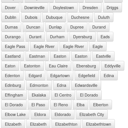
Dover
Downieville
Doylestown
Dresden
Driggs
Dublin
Dubois
Dubuque
Duchesne
Duluth
Dumas
Duncan
Dunlap
Dupree
Durand
Durango
Durant
Durham
Dyersburg
Eads
Eagle Pass
Eagle River
Eagle River
Eagle
Eastland
Eastman
Easton
Easton
Eastville
Eaton
Eatonton
Eau Claire
Ebensburg
Eddyville
Edenton
Edgard
Edgartown
Edgefield
Edina
Edinburg
Edmonton
Edna
Edwardsville
Effingham
Ekalaka
El Centro
El Dorado
El Dorado
El Paso
El Reno
Elba
Elberton
Elbow Lake
Eldora
Eldorado
Elizabeth City
Elizabeth
Elizabeth
Elizabethton
Elizabethtown