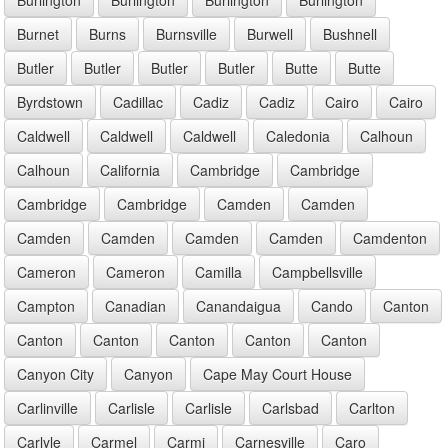
Burnet
Burns
Burnsville
Burwell
Bushnell
Butler
Butler
Butler
Butler
Butte
Butte
Byrdstown
Cadillac
Cadiz
Cadiz
Cairo
Cairo
Caldwell
Caldwell
Caldwell
Caledonia
Calhoun
Calhoun
California
Cambridge
Cambridge
Cambridge
Cambridge
Camden
Camden
Camden
Camden
Camden
Camden
Camdenton
Cameron
Cameron
Camilla
Campbellsville
Campton
Canadian
Canandaigua
Cando
Canton
Canton
Canton
Canton
Canton
Canton
Canyon City
Canyon
Cape May Court House
Carlinville
Carlisle
Carlisle
Carlsbad
Carlton
Carlyle
Carmel
Carmi
Carnesville
Caro