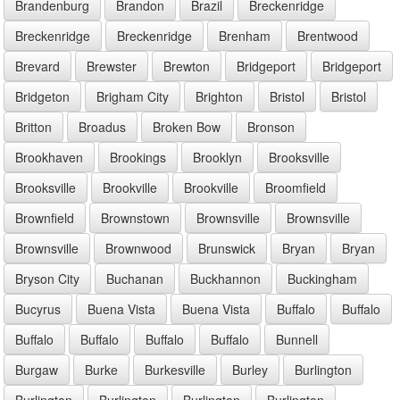
Brandenburg
Brandon
Brazil
Breckenridge
Breckenridge
Breckenridge
Brenham
Brentwood
Brevard
Brewster
Brewton
Bridgeport
Bridgeport
Bridgeton
Brigham City
Brighton
Bristol
Bristol
Britton
Broadus
Broken Bow
Bronson
Brookhaven
Brookings
Brooklyn
Brooksville
Brooksville
Brookville
Brookville
Broomfield
Brownfield
Brownstown
Brownsville
Brownsville
Brownsville
Brownwood
Brunswick
Bryan
Bryan
Bryson City
Buchanan
Buckhannon
Buckingham
Bucyrus
Buena Vista
Buena Vista
Buffalo
Buffalo
Buffalo
Buffalo
Buffalo
Buffalo
Bunnell
Burgaw
Burke
Burkesville
Burley
Burlington
Burlington
Burlington
Burlington
Burlington