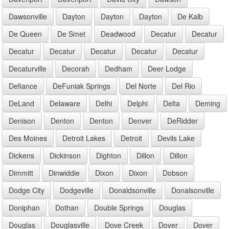
Dawsonville
Dayton
Dayton
Dayton
De Kalb
De Queen
De Smet
Deadwood
Decatur
Decatur
Decatur
Decatur
Decatur
Decatur
Decatur
Decaturville
Decorah
Dedham
Deer Lodge
Defiance
DeFuniak Springs
Del Norte
Del Rio
DeLand
Delaware
Delhi
Delphi
Delta
Deming
Denison
Denton
Denton
Denver
DeRidder
Des Moines
Detroit Lakes
Detroit
Devils Lake
Dickens
Dickinson
Dighton
Dillon
Dillon
Dimmitt
Dinwiddie
Dixon
Dixon
Dobson
Dodge City
Dodgeville
Donaldsonville
Donalsonville
Doniphan
Dothan
Double Springs
Douglas
Douglas
Douglasville
Dove Creek
Dover
Dover