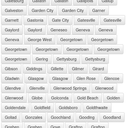
Galesburg
Gallatin
Gallatin
Gallipolis
Gallup
Galveston
Garden City
Garden City
Garner
Garnett
Gastonia
Gate City
Gatesville
Gatesville
Gaylord
Gaylord
Geneseo
Geneva
Geneva
Geneva
George West
Georgetown
Georgetown
Georgetown
Georgetown
Georgetown
Georgetown
Georgetown
Gering
Gettysburg
Gettysburg
Gibson
Giddings
Gillette
Gilmer
Girard
Gladwin
Glasgow
Glasgow
Glen Rose
Glencoe
Glendive
Glenville
Glenwood Springs
Glenwood
Glenwood
Globe
Golconda
Gold Beach
Golden
Goldendale
Goldfield
Goldsboro
Goldthwaite
Goliad
Gonzales
Goochland
Gooding
Goodland
Goshen
Goshen
Gove
Grafton
Grafton