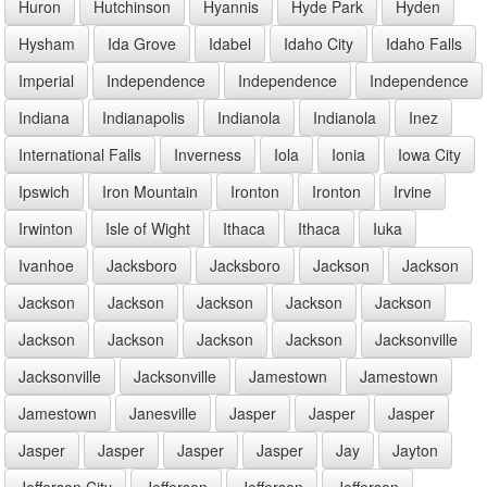
Huron
Hutchinson
Hyannis
Hyde Park
Hyden
Hysham
Ida Grove
Idabel
Idaho City
Idaho Falls
Imperial
Independence
Independence
Independence
Indiana
Indianapolis
Indianola
Indianola
Inez
International Falls
Inverness
Iola
Ionia
Iowa City
Ipswich
Iron Mountain
Ironton
Ironton
Irvine
Irwinton
Isle of Wight
Ithaca
Ithaca
Iuka
Ivanhoe
Jacksboro
Jacksboro
Jackson
Jackson
Jackson
Jackson
Jackson
Jackson
Jackson
Jackson
Jackson
Jackson
Jackson
Jacksonville
Jacksonville
Jacksonville
Jamestown
Jamestown
Jamestown
Janesville
Jasper
Jasper
Jasper
Jasper
Jasper
Jasper
Jasper
Jay
Jayton
Jefferson City
Jefferson
Jefferson
Jefferson