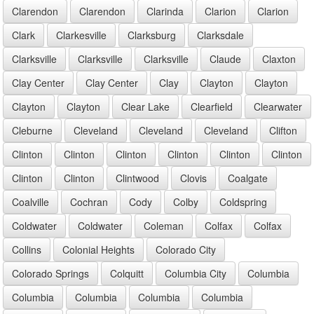
Clarendon
Clarendon
Clarinda
Clarion
Clarion
Clark
Clarkesville
Clarksburg
Clarksdale
Clarksville
Clarksville
Clarksville
Claude
Claxton
Clay Center
Clay Center
Clay
Clayton
Clayton
Clayton
Clayton
Clear Lake
Clearfield
Clearwater
Cleburne
Cleveland
Cleveland
Cleveland
Clifton
Clinton
Clinton
Clinton
Clinton
Clinton
Clinton
Clinton
Clinton
Clintwood
Clovis
Coalgate
Coalville
Cochran
Cody
Colby
Coldspring
Coldwater
Coldwater
Coleman
Colfax
Colfax
Collins
Colonial Heights
Colorado City
Colorado Springs
Colquitt
Columbia City
Columbia
Columbia
Columbia
Columbia
Columbia