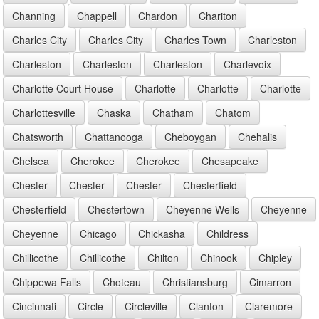
Channing
Chappell
Chardon
Chariton
Charles City
Charles City
Charles Town
Charleston
Charleston
Charleston
Charleston
Charlevoix
Charlotte Court House
Charlotte
Charlotte
Charlotte
Charlottesville
Chaska
Chatham
Chatom
Chatsworth
Chattanooga
Cheboygan
Chehalis
Chelsea
Cherokee
Cherokee
Chesapeake
Chester
Chester
Chester
Chesterfield
Chesterfield
Chestertown
Cheyenne Wells
Cheyenne
Cheyenne
Chicago
Chickasha
Childress
Chillicothe
Chillicothe
Chilton
Chinook
Chipley
Chippewa Falls
Choteau
Christiansburg
Cimarron
Cincinnati
Circle
Circleville
Clanton
Claremore