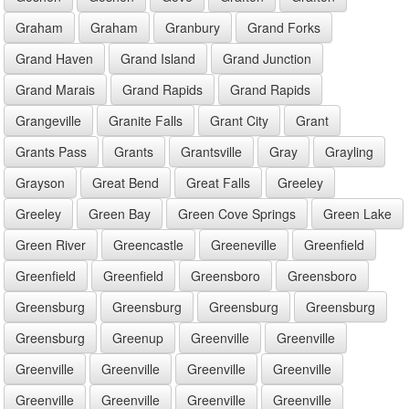
Graham
Graham
Granbury
Grand Forks
Grand Haven
Grand Island
Grand Junction
Grand Marais
Grand Rapids
Grand Rapids
Grangeville
Granite Falls
Grant City
Grant
Grants Pass
Grants
Grantsville
Gray
Grayling
Grayson
Great Bend
Great Falls
Greeley
Greeley
Green Bay
Green Cove Springs
Green Lake
Green River
Greencastle
Greeneville
Greenfield
Greenfield
Greenfield
Greensboro
Greensboro
Greensburg
Greensburg
Greensburg
Greensburg
Greensburg
Greenup
Greenville
Greenville
Greenville
Greenville
Greenville
Greenville
Greenville
Greenville
Greenville
Greenville