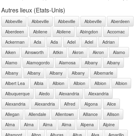
Autres lieux (Etats-Unis)
Abbeville
Abbeville
Abbeville
Abbeville
Aberdeen
Aberdeen
Abilene
Abilene
Abingdon
Accomac
Ackerman
Ada
Ada
Adel
Adel
Adrian
Aiken
Ainsworth
Aitkin
Akron
Akron
Alamo
Alamo
Alamogordo
Alamosa
Albany
Albany
Albany
Albany
Albany
Albany
Albemarle
Albert Lea
Albia
Albion
Albion
Albion
Albion
Albuquerque
Aledo
Alexandria
Alexandria
Alexandria
Alexandria
Alfred
Algona
Alice
Allegan
Allendale
Allentown
Alliance
Allison
Alma
Alma
Alma
Alma
Alpena
Alpine
Altamont
Alton
Alturas
Altus
Alva
Amarillo