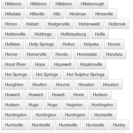
Hillsboro
Hillsboro
Hillsboro
Hillsborough
Hillsdale
Hillsville
Hilo
Hindman
Hinesville
Hinton
Hobart
Hodgenville
Hohenwald
Holbrook
Holdenville
Holdrege
Hollidaysburg
Hollis
Hollister
Holly Springs
Holton
Holyoke
Homer
Homer
Homerville
Hondo
Honesdale
Honolulu
Hood River
Hope
Hopewell
Hopkinsville
Hot Springs
Hot Springs
Hot Sulphur Springs
Houghton
Houlton
Houma
Houston
Houston
Howard
Howard
Howell
Hoxie
Hudson
Hudson
Hugo
Hugo
Hugoton
Huntingdon
Huntingdon
Huntington
Huntington
Huntsville
Huntsville
Huntsville
Huntsville
Huntsville
Hurley