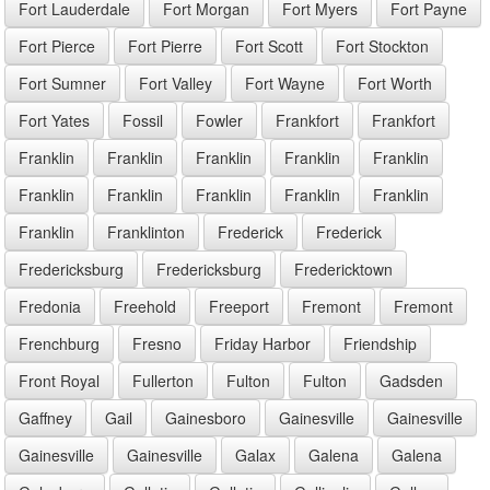
Fort Lauderdale
Fort Morgan
Fort Myers
Fort Payne
Fort Pierce
Fort Pierre
Fort Scott
Fort Stockton
Fort Sumner
Fort Valley
Fort Wayne
Fort Worth
Fort Yates
Fossil
Fowler
Frankfort
Frankfort
Franklin
Franklin
Franklin
Franklin
Franklin
Franklin
Franklin
Franklin
Franklin
Franklin
Franklin
Franklinton
Frederick
Frederick
Fredericksburg
Fredericksburg
Fredericktown
Fredonia
Freehold
Freeport
Fremont
Fremont
Frenchburg
Fresno
Friday Harbor
Friendship
Front Royal
Fullerton
Fulton
Fulton
Gadsden
Gaffney
Gail
Gainesboro
Gainesville
Gainesville
Gainesville
Gainesville
Galax
Galena
Galena