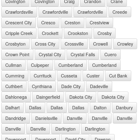
Covington
Covington
Craig
Crandon
Crane
Crawfordsville
Crawfordville
Crawfordville
Creede
Crescent City
Cresco
Creston
Crestview
Cripple Creek
Crockett
Crookston
Crosby
Crosbyton
Cross City
Crossville
Crowell
Crowley
Crown Point
Crystal City
Crystal Falls
Cuero
Cullman
Culpeper
Cumberland
Cumberland
Cumming
Currituck
Cusseta
Custer
Cut Bank
Cuthbert
Cynthiana
Dade City
Dadeville
Dahlonega
Daingerfield
Dakota City
Dakota City
Dalhart
Dallas
Dallas
Dallas
Dalton
Danbury
Dandridge
Danielsville
Danville
Danville
Danville
Danville
Danville
Darlington
Darlington
Davenport
Davenport
David City
Dawson