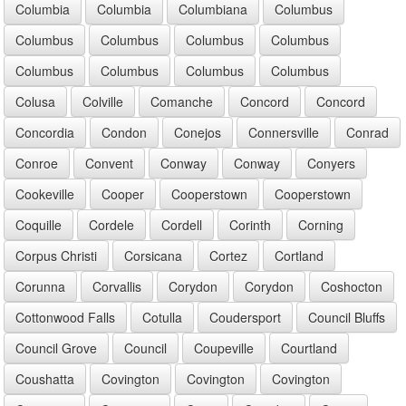
Columbia
Columbia
Columbiana
Columbus
Columbus
Columbus
Columbus
Columbus
Columbus
Columbus
Columbus
Columbus
Colusa
Colville
Comanche
Concord
Concord
Concordia
Condon
Conejos
Connersville
Conrad
Conroe
Convent
Conway
Conway
Conyers
Cookeville
Cooper
Cooperstown
Cooperstown
Coquille
Cordele
Cordell
Corinth
Corning
Corpus Christi
Corsicana
Cortez
Cortland
Corunna
Corvallis
Corydon
Corydon
Coshocton
Cottonwood Falls
Cotulla
Coudersport
Council Bluffs
Council Grove
Council
Coupeville
Courtland
Coushatta
Covington
Covington
Covington