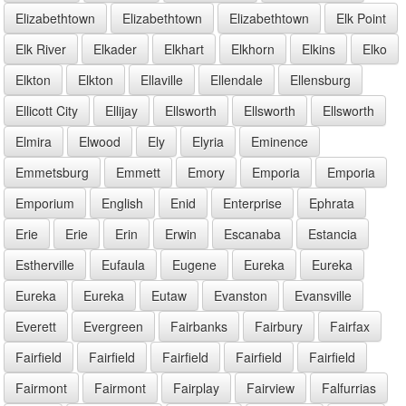
Elizabethtown
Elizabethtown
Elizabethtown
Elk Point
Elk River
Elkader
Elkhart
Elkhorn
Elkins
Elko
Elkton
Elkton
Ellaville
Ellendale
Ellensburg
Ellicott City
Ellijay
Ellsworth
Ellsworth
Ellsworth
Elmira
Elwood
Ely
Elyria
Eminence
Emmetsburg
Emmett
Emory
Emporia
Emporia
Emporium
English
Enid
Enterprise
Ephrata
Erie
Erie
Erin
Erwin
Escanaba
Estancia
Estherville
Eufaula
Eugene
Eureka
Eureka
Eureka
Eureka
Eutaw
Evanston
Evansville
Everett
Evergreen
Fairbanks
Fairbury
Fairfax
Fairfield
Fairfield
Fairfield
Fairfield
Fairfield
Fairmont
Fairmont
Fairplay
Fairview
Falfurrias