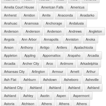
Amelia Court House
American Falls
Americus
Amherst
Amidon
Amite
Anaconda
Anadarko
Anahuac
Anamosa
Anchorage
Andalusia
Anderson
Anderson
Anderson
Andrews
Angleton
Angola
Ann Arbor
Annapolis
Anniston
Anoka
Anson
Anthony
Antigo
Antlers
Apalachicola
Appleton
Appling
Appomattox
Arapaho
Arcadia
Arcadia
Archer City
Arco
Ardmore
Arkadelphia
Arkansas City
Arlington
Armour
Arnett
Arthur
Ash Flat
Ashburn
Ashdown
Asheboro
Asheville
Ashland City
Ashland
Ashland
Ashland
Ashland
Ashland
Ashley
Asotin
Aspen
Aspermont
Astoria
Atchison
Athens
Athens
Athens