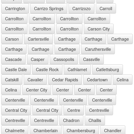
Carrington
Carrizo Springs
Carrizozo
Carroll
Carrollton
Carrollton
Carrollton
Carrollton
Carrollton
Carrollton
Carrollton
Carson City
Carson
Cartersville
Carthage
Carthage
Carthage
Carthage
Carthage
Carthage
Caruthersville
Cascade
Casper
Cassopolis
Cassville
Castle Dale
Castle Rock
Cathlamet
Catlettsburg
Catskill
Cavalier
Cedar Rapids
Cedartown
Celina
Celina
Center City
Center
Center
Center
Centerville
Centerville
Centerville
Centerville
Central City
Central City
Centre
Centreville
Centreville
Centreville
Chadron
Challis
Chalmette
Chamberlain
Chambersburg
Chandler