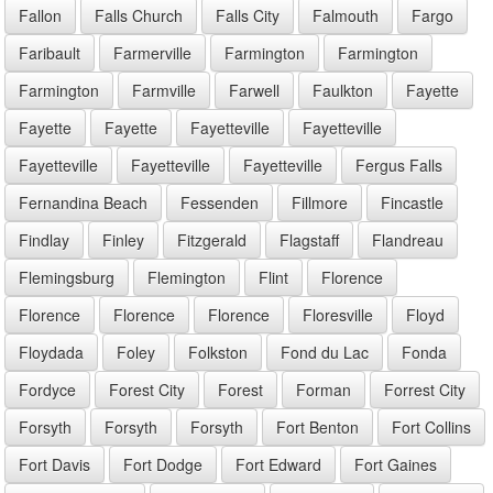
Fallon
Falls Church
Falls City
Falmouth
Fargo
Faribault
Farmerville
Farmington
Farmington
Farmington
Farmville
Farwell
Faulkton
Fayette
Fayette
Fayette
Fayetteville
Fayetteville
Fayetteville
Fayetteville
Fayetteville
Fergus Falls
Fernandina Beach
Fessenden
Fillmore
Fincastle
Findlay
Finley
Fitzgerald
Flagstaff
Flandreau
Flemingsburg
Flemington
Flint
Florence
Florence
Florence
Florence
Floresville
Floyd
Floydada
Foley
Folkston
Fond du Lac
Fonda
Fordyce
Forest City
Forest
Forman
Forrest City
Forsyth
Forsyth
Forsyth
Fort Benton
Fort Collins
Fort Davis
Fort Dodge
Fort Edward
Fort Gaines