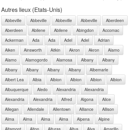
Autres lieux (Etats-Unis)
Abbeville
Abbeville
Abbeville
Abbeville
Aberdeen
Aberdeen
Abilene
Abilene
Abingdon
Accomac
Ackerman
Ada
Ada
Adel
Adel
Adrian
Aiken
Ainsworth
Aitkin
Akron
Akron
Alamo
Alamo
Alamogordo
Alamosa
Albany
Albany
Albany
Albany
Albany
Albany
Albemarle
Albert Lea
Albia
Albion
Albion
Albion
Albion
Albuquerque
Aledo
Alexandria
Alexandria
Alexandria
Alexandria
Alfred
Algona
Alice
Allegan
Allendale
Allentown
Alliance
Allison
Alma
Alma
Alma
Alma
Alpena
Alpine
Altamont
Alton
Alturas
Altus
Alva
Amarillo