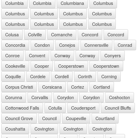
Columbia
Columbia
Columbiana
Columbus
Columbus
Columbus
Columbus
Columbus
Columbus
Columbus
Columbus
Columbus
Colusa
Colville
Comanche
Concord
Concord
Concordia
Condon
Conejos
Connersville
Conrad
Conroe
Convent
Conway
Conway
Conyers
Cookeville
Cooper
Cooperstown
Cooperstown
Coquille
Cordele
Cordell
Corinth
Corning
Corpus Christi
Corsicana
Cortez
Cortland
Corunna
Corvallis
Corydon
Corydon
Coshocton
Cottonwood Falls
Cotulla
Coudersport
Council Bluffs
Council Grove
Council
Coupeville
Courtland
Coushatta
Covington
Covington
Covington