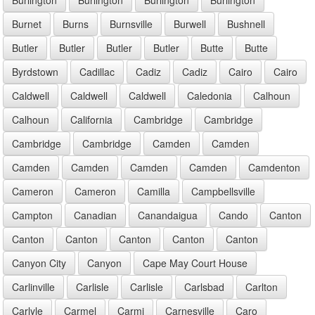
Burnet
Burns
Burnsville
Burwell
Bushnell
Butler
Butler
Butler
Butler
Butte
Butte
Byrdstown
Cadillac
Cadiz
Cadiz
Cairo
Cairo
Caldwell
Caldwell
Caldwell
Caledonia
Calhoun
Calhoun
California
Cambridge
Cambridge
Cambridge
Cambridge
Camden
Camden
Camden
Camden
Camden
Camden
Camdenton
Cameron
Cameron
Camilla
Campbellsville
Campton
Canadian
Canandaigua
Cando
Canton
Canton
Canton
Canton
Canton
Canton
Canyon City
Canyon
Cape May Court House
Carlinville
Carlisle
Carlisle
Carlsbad
Carlton
Carlyle
Carmel
Carmi
Carnesville
Caro