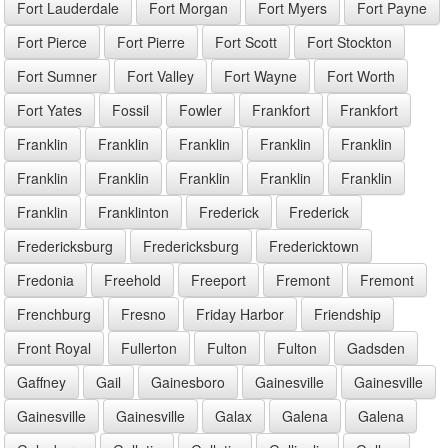
Fort Lauderdale
Fort Morgan
Fort Myers
Fort Payne
Fort Pierce
Fort Pierre
Fort Scott
Fort Stockton
Fort Sumner
Fort Valley
Fort Wayne
Fort Worth
Fort Yates
Fossil
Fowler
Frankfort
Frankfort
Franklin
Franklin
Franklin
Franklin
Franklin
Franklin
Franklin
Franklin
Franklin
Franklin
Franklin
Franklinton
Frederick
Frederick
Fredericksburg
Fredericksburg
Fredericktown
Fredonia
Freehold
Freeport
Fremont
Fremont
Frenchburg
Fresno
Friday Harbor
Friendship
Front Royal
Fullerton
Fulton
Fulton
Gadsden
Gaffney
Gail
Gainesboro
Gainesville
Gainesville
Gainesville
Gainesville
Galax
Galena
Galena