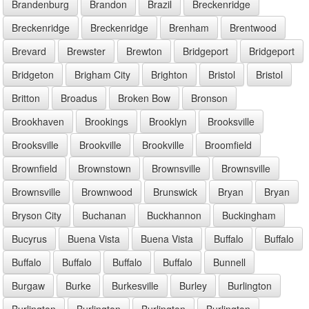
Brandenburg
Brandon
Brazil
Breckenridge
Breckenridge
Breckenridge
Brenham
Brentwood
Brevard
Brewster
Brewton
Bridgeport
Bridgeport
Bridgeton
Brigham City
Brighton
Bristol
Bristol
Britton
Broadus
Broken Bow
Bronson
Brookhaven
Brookings
Brooklyn
Brooksville
Brooksville
Brookville
Brookville
Broomfield
Brownfield
Brownstown
Brownsville
Brownsville
Brownsville
Brownwood
Brunswick
Bryan
Bryan
Bryson City
Buchanan
Buckhannon
Buckingham
Bucyrus
Buena Vista
Buena Vista
Buffalo
Buffalo
Buffalo
Buffalo
Buffalo
Buffalo
Bunnell
Burgaw
Burke
Burkesville
Burley
Burlington
Burlington
Burlington
Burlington
Burlington