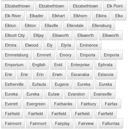
Elizabethtown
Elizabethtown
Elizabethtown
Elk Point
Elk River
Elkader
Elkhart
Elkhorn
Elkins
Elko
Elkton
Elkton
Ellaville
Ellendale
Ellensburg
Ellicott City
Ellijay
Ellsworth
Ellsworth
Ellsworth
Elmira
Elwood
Ely
Elyria
Eminence
Emmetsburg
Emmett
Emory
Emporia
Emporia
Emporium
English
Enid
Enterprise
Ephrata
Erie
Erie
Erin
Erwin
Escanaba
Estancia
Estherville
Eufaula
Eugene
Eureka
Eureka
Eureka
Eureka
Eutaw
Evanston
Evansville
Everett
Evergreen
Fairbanks
Fairbury
Fairfax
Fairfield
Fairfield
Fairfield
Fairfield
Fairfield
Fairmont
Fairmont
Fairplay
Fairview
Falfurrias