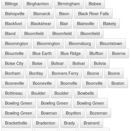
Billings
Binghamton
Birmingham
Bisbee
Bishopville
Bismarck
Bison
Black River Falls
Blackfoot
Blackshear
Blair
Blairsville
Blakely
Bland
Bloomfield
Bloomfield
Bloomfield
Bloomington
Bloomington
Bloomsburg
Blountstown
Blountville
Blue Earth
Blue Ridge
Bluffton
Boerne
Boise City
Boise
Bolivar
Bolivar
Bolivia
Bonham
Bonifay
Bonners Ferry
Boone
Boone
Booneville
Booneville
Boonville
Boonville
Boston
Bottineau
Boulder
Boulder
Bowbells
Bowling Green
Bowling Green
Bowling Green
Bowling Green
Bowman
Boydton
Bozeman
Brackettville
Bradenton
Brady
Brainerd