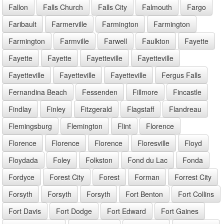
Fallon
Falls Church
Falls City
Falmouth
Fargo
Faribault
Farmerville
Farmington
Farmington
Farmington
Farmville
Farwell
Faulkton
Fayette
Fayette
Fayette
Fayetteville
Fayetteville
Fayetteville
Fayetteville
Fayetteville
Fergus Falls
Fernandina Beach
Fessenden
Fillmore
Fincastle
Findlay
Finley
Fitzgerald
Flagstaff
Flandreau
Flemingsburg
Flemington
Flint
Florence
Florence
Florence
Florence
Floresville
Floyd
Floydada
Foley
Folkston
Fond du Lac
Fonda
Fordyce
Forest City
Forest
Forman
Forrest City
Forsyth
Forsyth
Forsyth
Fort Benton
Fort Collins
Fort Davis
Fort Dodge
Fort Edward
Fort Gaines