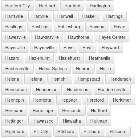
Hartford City
Hartford
Hartford
Hartington
Hartsville
Hartville
Hartwell
Haskell
Hastings
Hastings
Hastings
Hattiesburg
Havana
Havre
Hawesville
Hawkinsville
Hawthorne
Hayes Center
Hayesville
Hayneville
Hays
Hayti
Hayward
Hazard
Hazlehurst
Hazlehurst
Heathsville
Hebbronville
Heber Springs
Hebron
Heflin
Helena
Helena
Hemphill
Hempstead
Henderson
Henderson
Henderson
Henderson
Hendersonville
Hennepin
Henrietta
Heppner
Hereford
Herkimer
Hermann
Hermitage
Hernando
Hertford
Hettinger
Hiawassee
Hiawatha
Hickman
Highmore
Hill City
Hillsboro
Hillsboro
Hillsboro