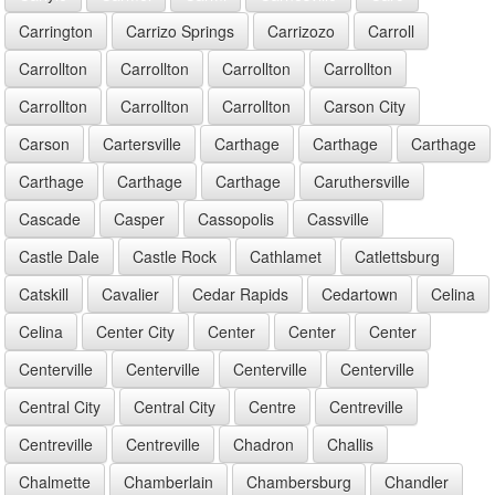
Carrington
Carrizo Springs
Carrizozo
Carroll
Carrollton
Carrollton
Carrollton
Carrollton
Carrollton
Carrollton
Carrollton
Carson City
Carson
Cartersville
Carthage
Carthage
Carthage
Carthage
Carthage
Carthage
Caruthersville
Cascade
Casper
Cassopolis
Cassville
Castle Dale
Castle Rock
Cathlamet
Catlettsburg
Catskill
Cavalier
Cedar Rapids
Cedartown
Celina
Celina
Center City
Center
Center
Center
Centerville
Centerville
Centerville
Centerville
Central City
Central City
Centre
Centreville
Centreville
Centreville
Chadron
Challis
Chalmette
Chamberlain
Chambersburg
Chandler