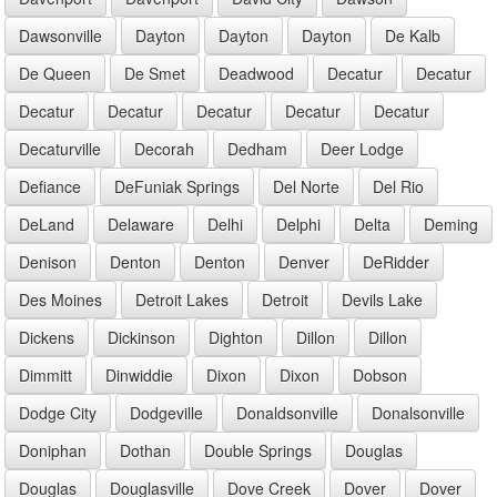
Dawsonville
Dayton
Dayton
Dayton
De Kalb
De Queen
De Smet
Deadwood
Decatur
Decatur
Decatur
Decatur
Decatur
Decatur
Decatur
Decaturville
Decorah
Dedham
Deer Lodge
Defiance
DeFuniak Springs
Del Norte
Del Rio
DeLand
Delaware
Delhi
Delphi
Delta
Deming
Denison
Denton
Denton
Denver
DeRidder
Des Moines
Detroit Lakes
Detroit
Devils Lake
Dickens
Dickinson
Dighton
Dillon
Dillon
Dimmitt
Dinwiddie
Dixon
Dixon
Dobson
Dodge City
Dodgeville
Donaldsonville
Donalsonville
Doniphan
Dothan
Double Springs
Douglas
Douglas
Douglasville
Dove Creek
Dover
Dover