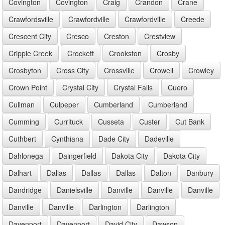
Covington
Covington
Craig
Crandon
Crane
Crawfordsville
Crawfordville
Crawfordville
Creede
Crescent City
Cresco
Creston
Crestview
Cripple Creek
Crockett
Crookston
Crosby
Crosbyton
Cross City
Crossville
Crowell
Crowley
Crown Point
Crystal City
Crystal Falls
Cuero
Cullman
Culpeper
Cumberland
Cumberland
Cumming
Currituck
Cusseta
Custer
Cut Bank
Cuthbert
Cynthiana
Dade City
Dadeville
Dahlonega
Daingerfield
Dakota City
Dakota City
Dalhart
Dallas
Dallas
Dallas
Dalton
Danbury
Dandridge
Danielsville
Danville
Danville
Danville
Danville
Danville
Darlington
Darlington
Davenport
Davenport
David City
Dawson