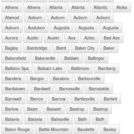
Athens
Athens
Atlanta
Atlanta
Atlantic
Atoka
Atwood
Auburn
Auburn
Auburn
Auburn
Auburn
Audubon
Augusta
Augusta
Augusta
Aurora
Austin
Austin
Ava
Aztec
Bad Axe
Bagley
Bainbridge
Baird
Baker City
Baker
Bakersfield
Bakersville
Baldwin
Ballinger
Ballston Spa
Balsam Lake
Baltimore
Bamberg
Bandera
Bangor
Baraboo
Barbourville
Bardstown
Bardwell
Barnesville
Barnstable
Barnwell
Barron
Barrow
Bartlesville
Bartlett
Bartow
Basin
Bassett
Bastrop
Bastrop
Batavia
Batavia
Batesville
Bath
Bath
Baton Rouge
Battle Mountain
Baudette
Baxley