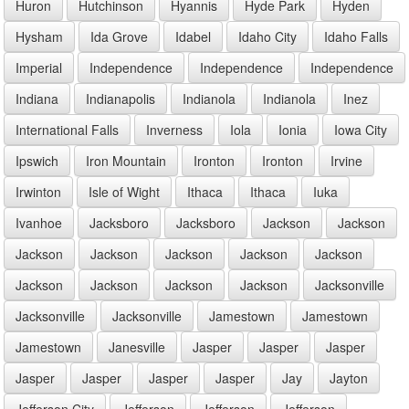
Huron
Hutchinson
Hyannis
Hyde Park
Hyden
Hysham
Ida Grove
Idabel
Idaho City
Idaho Falls
Imperial
Independence
Independence
Independence
Indiana
Indianapolis
Indianola
Indianola
Inez
International Falls
Inverness
Iola
Ionia
Iowa City
Ipswich
Iron Mountain
Ironton
Ironton
Irvine
Irwinton
Isle of Wight
Ithaca
Ithaca
Iuka
Ivanhoe
Jacksboro
Jacksboro
Jackson
Jackson
Jackson
Jackson
Jackson
Jackson
Jackson
Jackson
Jackson
Jackson
Jackson
Jacksonville
Jacksonville
Jacksonville
Jamestown
Jamestown
Jamestown
Janesville
Jasper
Jasper
Jasper
Jasper
Jasper
Jasper
Jasper
Jay
Jayton
Jefferson City
Jefferson
Jefferson
Jefferson