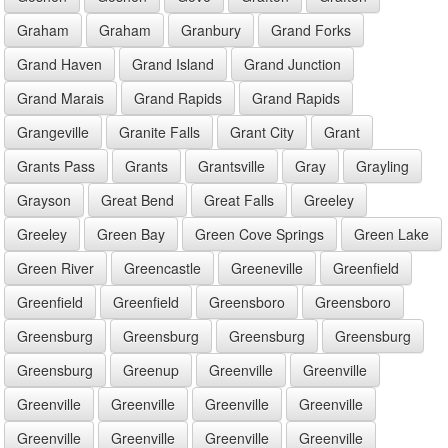
Graham
Graham
Granbury
Grand Forks
Grand Haven
Grand Island
Grand Junction
Grand Marais
Grand Rapids
Grand Rapids
Grangeville
Granite Falls
Grant City
Grant
Grants Pass
Grants
Grantsville
Gray
Grayling
Grayson
Great Bend
Great Falls
Greeley
Greeley
Green Bay
Green Cove Springs
Green Lake
Green River
Greencastle
Greeneville
Greenfield
Greenfield
Greenfield
Greensboro
Greensboro
Greensburg
Greensburg
Greensburg
Greensburg
Greensburg
Greenup
Greenville
Greenville
Greenville
Greenville
Greenville
Greenville
Greenville
Greenville
Greenville
Greenville