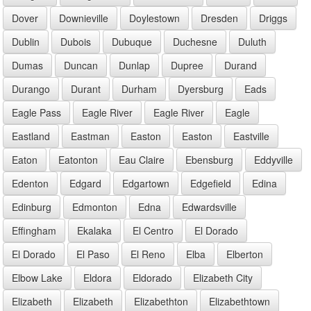
Dover
Downieville
Doylestown
Dresden
Driggs
Dublin
Dubois
Dubuque
Duchesne
Duluth
Dumas
Duncan
Dunlap
Dupree
Durand
Durango
Durant
Durham
Dyersburg
Eads
Eagle Pass
Eagle River
Eagle River
Eagle
Eastland
Eastman
Easton
Easton
Eastville
Eaton
Eatonton
Eau Claire
Ebensburg
Eddyville
Edenton
Edgard
Edgartown
Edgefield
Edina
Edinburg
Edmonton
Edna
Edwardsville
Effingham
Ekalaka
El Centro
El Dorado
El Dorado
El Paso
El Reno
Elba
Elberton
Elbow Lake
Eldora
Eldorado
Elizabeth City
Elizabeth
Elizabeth
Elizabethton
Elizabethtown