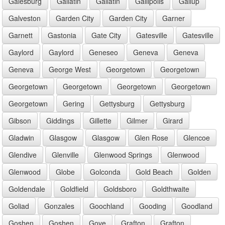
Galesburg
Gallatin
Gallatin
Gallipolis
Gallup
Galveston
Garden City
Garden City
Garner
Garnett
Gastonia
Gate City
Gatesville
Gatesville
Gaylord
Gaylord
Geneseo
Geneva
Geneva
Geneva
George West
Georgetown
Georgetown
Georgetown
Georgetown
Georgetown
Georgetown
Georgetown
Gering
Gettysburg
Gettysburg
Gibson
Giddings
Gillette
Gilmer
Girard
Gladwin
Glasgow
Glasgow
Glen Rose
Glencoe
Glendive
Glenville
Glenwood Springs
Glenwood
Glenwood
Globe
Golconda
Gold Beach
Golden
Goldendale
Goldfield
Goldsboro
Goldthwaite
Goliad
Gonzales
Goochland
Gooding
Goodland
Goshen
Goshen
Gove
Grafton
Grafton