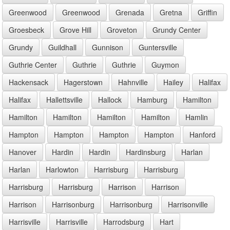
Greenwood
Greenwood
Grenada
Gretna
Griffin
Groesbeck
Grove Hill
Groveton
Grundy Center
Grundy
Guildhall
Gunnison
Guntersville
Guthrie Center
Guthrie
Guthrie
Guymon
Hackensack
Hagerstown
Hahnville
Hailey
Halifax
Halifax
Hallettsville
Hallock
Hamburg
Hamilton
Hamilton
Hamilton
Hamilton
Hamilton
Hamlin
Hampton
Hampton
Hampton
Hampton
Hanford
Hanover
Hardin
Hardin
Hardinsburg
Harlan
Harlan
Harlowton
Harrisburg
Harrisburg
Harrisburg
Harrisburg
Harrison
Harrison
Harrison
Harrisonburg
Harrisonburg
Harrisonville
Harrisville
Harrisville
Harrodsburg
Hart