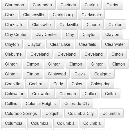
Clarendon
Clarendon
Clarinda
Clarion
Clarion
Clark
Clarkesville
Clarksburg
Clarksdale
Clarksville
Clarksville
Clarksville
Claude
Claxton
Clay Center
Clay Center
Clay
Clayton
Clayton
Clayton
Clayton
Clear Lake
Clearfield
Clearwater
Cleburne
Cleveland
Cleveland
Cleveland
Clifton
Clinton
Clinton
Clinton
Clinton
Clinton
Clinton
Clinton
Clinton
Clintwood
Clovis
Coalgate
Coalville
Cochran
Cody
Colby
Coldspring
Coldwater
Coldwater
Coleman
Colfax
Colfax
Collins
Colonial Heights
Colorado City
Colorado Springs
Colquitt
Columbia City
Columbia
Columbia
Columbia
Columbia
Columbia