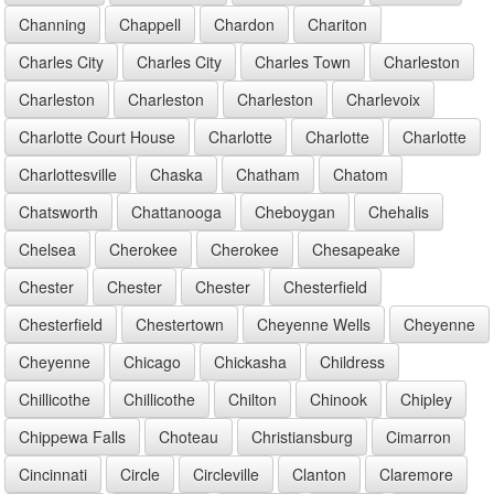
Channing
Chappell
Chardon
Chariton
Charles City
Charles City
Charles Town
Charleston
Charleston
Charleston
Charleston
Charlevoix
Charlotte Court House
Charlotte
Charlotte
Charlotte
Charlottesville
Chaska
Chatham
Chatom
Chatsworth
Chattanooga
Cheboygan
Chehalis
Chelsea
Cherokee
Cherokee
Chesapeake
Chester
Chester
Chester
Chesterfield
Chesterfield
Chestertown
Cheyenne Wells
Cheyenne
Cheyenne
Chicago
Chickasha
Childress
Chillicothe
Chillicothe
Chilton
Chinook
Chipley
Chippewa Falls
Choteau
Christiansburg
Cimarron
Cincinnati
Circle
Circleville
Clanton
Claremore