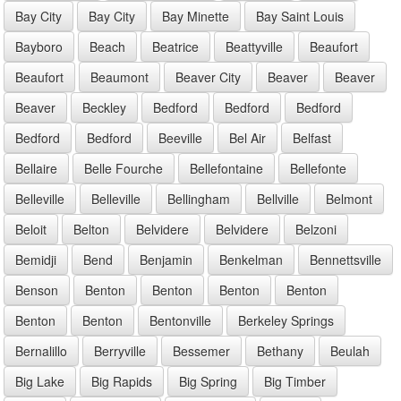
Bay City
Bay City
Bay Minette
Bay Saint Louis
Bayboro
Beach
Beatrice
Beattyville
Beaufort
Beaufort
Beaumont
Beaver City
Beaver
Beaver
Beaver
Beckley
Bedford
Bedford
Bedford
Bedford
Bedford
Beeville
Bel Air
Belfast
Bellaire
Belle Fourche
Bellefontaine
Bellefonte
Belleville
Belleville
Bellingham
Bellville
Belmont
Beloit
Belton
Belvidere
Belvidere
Belzoni
Bemidji
Bend
Benjamin
Benkelman
Bennettsville
Benson
Benton
Benton
Benton
Benton
Benton
Benton
Bentonville
Berkeley Springs
Bernalillo
Berryville
Bessemer
Bethany
Beulah
Big Lake
Big Rapids
Big Spring
Big Timber