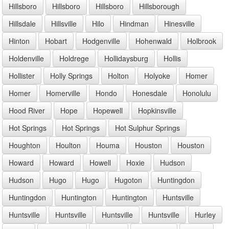
Hillsboro
Hillsboro
Hillsboro
Hillsborough
Hillsdale
Hillsville
Hilo
Hindman
Hinesville
Hinton
Hobart
Hodgenville
Hohenwald
Holbrook
Holdenville
Holdrege
Hollidaysburg
Hollis
Hollister
Holly Springs
Holton
Holyoke
Homer
Homer
Homerville
Hondo
Honesdale
Honolulu
Hood River
Hope
Hopewell
Hopkinsville
Hot Springs
Hot Springs
Hot Sulphur Springs
Houghton
Houlton
Houma
Houston
Houston
Howard
Howard
Howell
Hoxie
Hudson
Hudson
Hugo
Hugo
Hugoton
Huntingdon
Huntingdon
Huntington
Huntington
Huntsville
Huntsville
Huntsville
Huntsville
Huntsville
Hurley