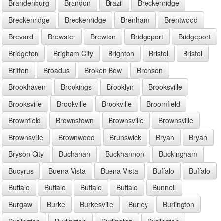
Brandenburg
Brandon
Brazil
Breckenridge
Breckenridge
Breckenridge
Brenham
Brentwood
Brevard
Brewster
Brewton
Bridgeport
Bridgeport
Bridgeton
Brigham City
Brighton
Bristol
Bristol
Britton
Broadus
Broken Bow
Bronson
Brookhaven
Brookings
Brooklyn
Brooksville
Brooksville
Brookville
Brookville
Broomfield
Brownfield
Brownstown
Brownsville
Brownsville
Brownsville
Brownwood
Brunswick
Bryan
Bryan
Bryson City
Buchanan
Buckhannon
Buckingham
Bucyrus
Buena Vista
Buena Vista
Buffalo
Buffalo
Buffalo
Buffalo
Buffalo
Buffalo
Bunnell
Burgaw
Burke
Burkesville
Burley
Burlington
Burlington
Burlington
Burlington
Burlington