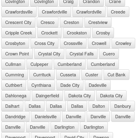
Covington
Covington
Craig
Crandon
Crane
Crawfordsville
Crawfordville
Crawfordville
Creede
Crescent City
Cresco
Creston
Crestview
Cripple Creek
Crockett
Crookston
Crosby
Crosbyton
Cross City
Crossville
Crowell
Crowley
Crown Point
Crystal City
Crystal Falls
Cuero
Cullman
Culpeper
Cumberland
Cumberland
Cumming
Currituck
Cusseta
Custer
Cut Bank
Cuthbert
Cynthiana
Dade City
Dadeville
Dahlonega
Daingerfield
Dakota City
Dakota City
Dalhart
Dallas
Dallas
Dallas
Dalton
Danbury
Dandridge
Danielsville
Danville
Danville
Danville
Danville
Danville
Darlington
Darlington
Davenport
Davenport
David City
Dawson