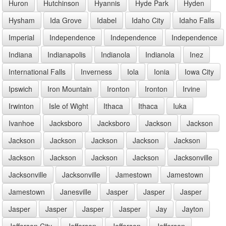
Huron
Hutchinson
Hyannis
Hyde Park
Hyden
Hysham
Ida Grove
Idabel
Idaho City
Idaho Falls
Imperial
Independence
Independence
Independence
Indiana
Indianapolis
Indianola
Indianola
Inez
International Falls
Inverness
Iola
Ionia
Iowa City
Ipswich
Iron Mountain
Ironton
Ironton
Irvine
Irwinton
Isle of Wight
Ithaca
Ithaca
Iuka
Ivanhoe
Jacksboro
Jacksboro
Jackson
Jackson
Jackson
Jackson
Jackson
Jackson
Jackson
Jackson
Jackson
Jackson
Jackson
Jacksonville
Jacksonville
Jacksonville
Jamestown
Jamestown
Jamestown
Janesville
Jasper
Jasper
Jasper
Jasper
Jasper
Jasper
Jasper
Jay
Jayton
Jefferson City
Jefferson
Jefferson
Jefferson