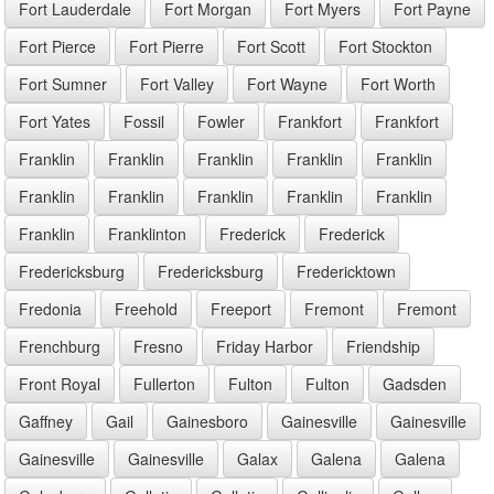
Fort Lauderdale
Fort Morgan
Fort Myers
Fort Payne
Fort Pierce
Fort Pierre
Fort Scott
Fort Stockton
Fort Sumner
Fort Valley
Fort Wayne
Fort Worth
Fort Yates
Fossil
Fowler
Frankfort
Frankfort
Franklin
Franklin
Franklin
Franklin
Franklin
Franklin
Franklin
Franklin
Franklin
Franklin
Franklin
Franklinton
Frederick
Frederick
Fredericksburg
Fredericksburg
Fredericktown
Fredonia
Freehold
Freeport
Fremont
Fremont
Frenchburg
Fresno
Friday Harbor
Friendship
Front Royal
Fullerton
Fulton
Fulton
Gadsden
Gaffney
Gail
Gainesboro
Gainesville
Gainesville
Gainesville
Gainesville
Galax
Galena
Galena