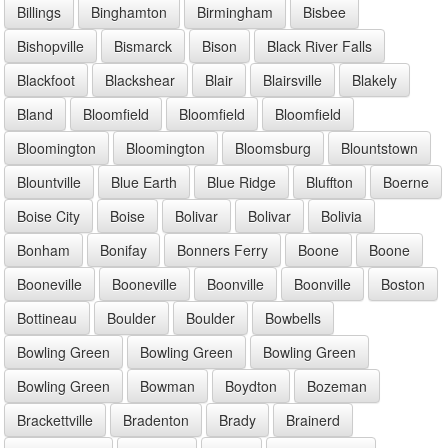
Billings
Binghamton
Birmingham
Bisbee
Bishopville
Bismarck
Bison
Black River Falls
Blackfoot
Blackshear
Blair
Blairsville
Blakely
Bland
Bloomfield
Bloomfield
Bloomfield
Bloomington
Bloomington
Bloomsburg
Blountstown
Blountville
Blue Earth
Blue Ridge
Bluffton
Boerne
Boise City
Boise
Bolivar
Bolivar
Bolivia
Bonham
Bonifay
Bonners Ferry
Boone
Boone
Booneville
Booneville
Boonville
Boonville
Boston
Bottineau
Boulder
Boulder
Bowbells
Bowling Green
Bowling Green
Bowling Green
Bowling Green
Bowman
Boydton
Bozeman
Brackettville
Bradenton
Brady
Brainerd