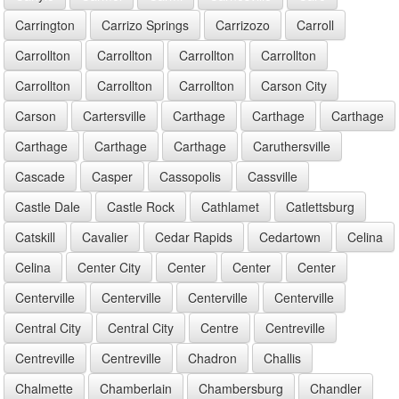
Carrington
Carrizo Springs
Carrizozo
Carroll
Carrollton
Carrollton
Carrollton
Carrollton
Carrollton
Carrollton
Carrollton
Carson City
Carson
Cartersville
Carthage
Carthage
Carthage
Carthage
Carthage
Carthage
Caruthersville
Cascade
Casper
Cassopolis
Cassville
Castle Dale
Castle Rock
Cathlamet
Catlettsburg
Catskill
Cavalier
Cedar Rapids
Cedartown
Celina
Celina
Center City
Center
Center
Center
Centerville
Centerville
Centerville
Centerville
Central City
Central City
Centre
Centreville
Centreville
Centreville
Chadron
Challis
Chalmette
Chamberlain
Chambersburg
Chandler