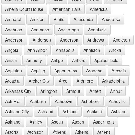
Amelia Court House
American Falls
Americus
Amherst
Amidon
Amite
Anaconda
Anadarko
Anahuac
Anamosa
Anchorage
Andalusia
Anderson
Anderson
Anderson
Andrews
Angleton
Angola
Ann Arbor
Annapolis
Anniston
Anoka
Anson
Anthony
Antigo
Antlers
Apalachicola
Appleton
Appling
Appomattox
Arapaho
Arcadia
Arcadia
Archer City
Arco
Ardmore
Arkadelphia
Arkansas City
Arlington
Armour
Arnett
Arthur
Ash Flat
Ashburn
Ashdown
Asheboro
Asheville
Ashland City
Ashland
Ashland
Ashland
Ashland
Ashland
Ashley
Asotin
Aspen
Aspermont
Astoria
Atchison
Athens
Athens
Athens