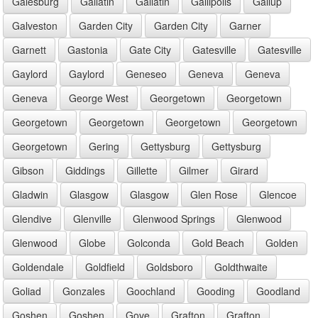
Galesburg
Gallatin
Gallatin
Gallipolis
Gallup
Galveston
Garden City
Garden City
Garner
Garnett
Gastonia
Gate City
Gatesville
Gatesville
Gaylord
Gaylord
Geneseo
Geneva
Geneva
Geneva
George West
Georgetown
Georgetown
Georgetown
Georgetown
Georgetown
Georgetown
Georgetown
Gering
Gettysburg
Gettysburg
Gibson
Giddings
Gillette
Gilmer
Girard
Gladwin
Glasgow
Glasgow
Glen Rose
Glencoe
Glendive
Glenville
Glenwood Springs
Glenwood
Glenwood
Globe
Golconda
Gold Beach
Golden
Goldendale
Goldfield
Goldsboro
Goldthwaite
Goliad
Gonzales
Goochland
Gooding
Goodland
Goshen
Goshen
Gove
Grafton
Grafton