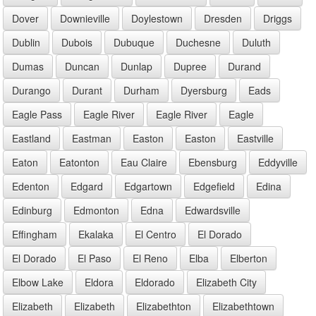
Dover
Downieville
Doylestown
Dresden
Driggs
Dublin
Dubois
Dubuque
Duchesne
Duluth
Dumas
Duncan
Dunlap
Dupree
Durand
Durango
Durant
Durham
Dyersburg
Eads
Eagle Pass
Eagle River
Eagle River
Eagle
Eastland
Eastman
Easton
Easton
Eastville
Eaton
Eatonton
Eau Claire
Ebensburg
Eddyville
Edenton
Edgard
Edgartown
Edgefield
Edina
Edinburg
Edmonton
Edna
Edwardsville
Effingham
Ekalaka
El Centro
El Dorado
El Dorado
El Paso
El Reno
Elba
Elberton
Elbow Lake
Eldora
Eldorado
Elizabeth City
Elizabeth
Elizabeth
Elizabethton
Elizabethtown