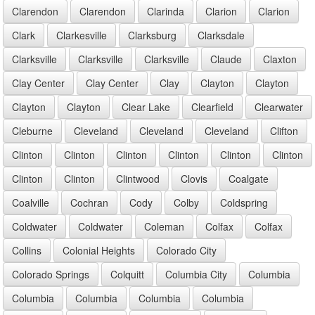
Clarendon
Clarendon
Clarinda
Clarion
Clarion
Clark
Clarkesville
Clarksburg
Clarksdale
Clarksville
Clarksville
Clarksville
Claude
Claxton
Clay Center
Clay Center
Clay
Clayton
Clayton
Clayton
Clayton
Clear Lake
Clearfield
Clearwater
Cleburne
Cleveland
Cleveland
Cleveland
Clifton
Clinton
Clinton
Clinton
Clinton
Clinton
Clinton
Clinton
Clinton
Clintwood
Clovis
Coalgate
Coalville
Cochran
Cody
Colby
Coldspring
Coldwater
Coldwater
Coleman
Colfax
Colfax
Collins
Colonial Heights
Colorado City
Colorado Springs
Colquitt
Columbia City
Columbia
Columbia
Columbia
Columbia
Columbia