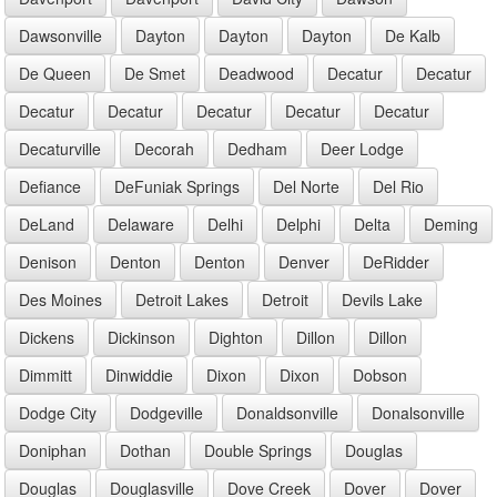
Dawsonville
Dayton
Dayton
Dayton
De Kalb
De Queen
De Smet
Deadwood
Decatur
Decatur
Decatur
Decatur
Decatur
Decatur
Decatur
Decaturville
Decorah
Dedham
Deer Lodge
Defiance
DeFuniak Springs
Del Norte
Del Rio
DeLand
Delaware
Delhi
Delphi
Delta
Deming
Denison
Denton
Denton
Denver
DeRidder
Des Moines
Detroit Lakes
Detroit
Devils Lake
Dickens
Dickinson
Dighton
Dillon
Dillon
Dimmitt
Dinwiddie
Dixon
Dixon
Dobson
Dodge City
Dodgeville
Donaldsonville
Donalsonville
Doniphan
Dothan
Double Springs
Douglas
Douglas
Douglasville
Dove Creek
Dover
Dover