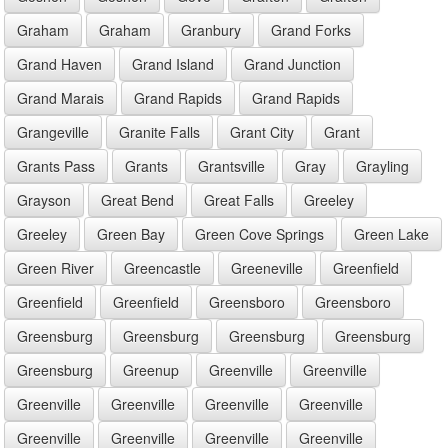
Graham
Graham
Granbury
Grand Forks
Grand Haven
Grand Island
Grand Junction
Grand Marais
Grand Rapids
Grand Rapids
Grangeville
Granite Falls
Grant City
Grant
Grants Pass
Grants
Grantsville
Gray
Grayling
Grayson
Great Bend
Great Falls
Greeley
Greeley
Green Bay
Green Cove Springs
Green Lake
Green River
Greencastle
Greeneville
Greenfield
Greenfield
Greenfield
Greensboro
Greensboro
Greensburg
Greensburg
Greensburg
Greensburg
Greensburg
Greenup
Greenville
Greenville
Greenville
Greenville
Greenville
Greenville
Greenville
Greenville
Greenville
Greenville