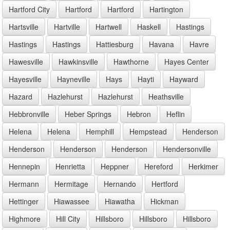
Hartford City
Hartford
Hartford
Hartington
Hartsville
Hartville
Hartwell
Haskell
Hastings
Hastings
Hastings
Hattiesburg
Havana
Havre
Hawesville
Hawkinsville
Hawthorne
Hayes Center
Hayesville
Hayneville
Hays
Hayti
Hayward
Hazard
Hazlehurst
Hazlehurst
Heathsville
Hebbronville
Heber Springs
Hebron
Heflin
Helena
Helena
Hemphill
Hempstead
Henderson
Henderson
Henderson
Henderson
Hendersonville
Hennepin
Henrietta
Heppner
Hereford
Herkimer
Hermann
Hermitage
Hernando
Hertford
Hettinger
Hiawassee
Hiawatha
Hickman
Highmore
Hill City
Hillsboro
Hillsboro
Hillsboro