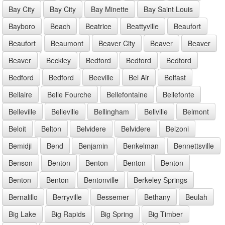
Bay City
Bay City
Bay Minette
Bay Saint Louis
Bayboro
Beach
Beatrice
Beattyville
Beaufort
Beaufort
Beaumont
Beaver City
Beaver
Beaver
Beaver
Beckley
Bedford
Bedford
Bedford
Bedford
Bedford
Beeville
Bel Air
Belfast
Bellaire
Belle Fourche
Bellefontaine
Bellefonte
Belleville
Belleville
Bellingham
Bellville
Belmont
Beloit
Belton
Belvidere
Belvidere
Belzoni
Bemidji
Bend
Benjamin
Benkelman
Bennettsville
Benson
Benton
Benton
Benton
Benton
Benton
Benton
Bentonville
Berkeley Springs
Bernalillo
Berryville
Bessemer
Bethany
Beulah
Big Lake
Big Rapids
Big Spring
Big Timber