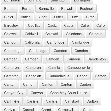
Burnet
Burns
Burnsville
Burwell
Bushnell
Butler
Butler
Butler
Butler
Butte
Butte
Byrdstown
Cadillac
Cadiz
Cadiz
Cairo
Cairo
Caldwell
Caldwell
Caldwell
Caledonia
Calhoun
Calhoun
California
Cambridge
Cambridge
Cambridge
Cambridge
Camden
Camden
Camden
Camden
Camden
Camden
Camdenton
Cameron
Cameron
Camilla
Campbellsville
Campton
Canadian
Canandaigua
Cando
Canton
Canton
Canton
Canton
Canton
Canton
Canyon City
Canyon
Cape May Court House
Carlinville
Carlisle
Carlisle
Carlsbad
Carlton
Carlyle
Carmel
Carmi
Carnesville
Caro