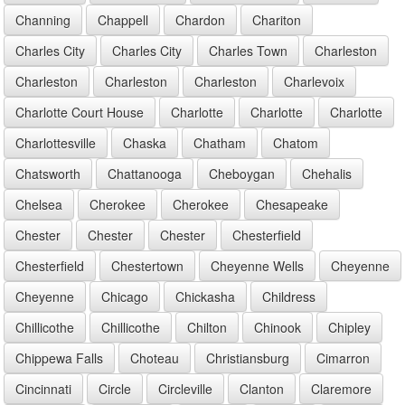
Channing
Chappell
Chardon
Chariton
Charles City
Charles City
Charles Town
Charleston
Charleston
Charleston
Charleston
Charlevoix
Charlotte Court House
Charlotte
Charlotte
Charlotte
Charlottesville
Chaska
Chatham
Chatom
Chatsworth
Chattanooga
Cheboygan
Chehalis
Chelsea
Cherokee
Cherokee
Chesapeake
Chester
Chester
Chester
Chesterfield
Chesterfield
Chestertown
Cheyenne Wells
Cheyenne
Cheyenne
Chicago
Chickasha
Childress
Chillicothe
Chillicothe
Chilton
Chinook
Chipley
Chippewa Falls
Choteau
Christiansburg
Cimarron
Cincinnati
Circle
Circleville
Clanton
Claremore