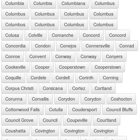
Columbia
Columbia
Columbiana
Columbus
Columbus
Columbus
Columbus
Columbus
Columbus
Columbus
Columbus
Columbus
Colusa
Colville
Comanche
Concord
Concord
Concordia
Condon
Conejos
Connersville
Conrad
Conroe
Convent
Conway
Conway
Conyers
Cookeville
Cooper
Cooperstown
Cooperstown
Coquille
Cordele
Cordell
Corinth
Corning
Corpus Christi
Corsicana
Cortez
Cortland
Corunna
Corvallis
Corydon
Corydon
Coshocton
Cottonwood Falls
Cotulla
Coudersport
Council Bluffs
Council Grove
Council
Coupeville
Courtland
Coushatta
Covington
Covington
Covington