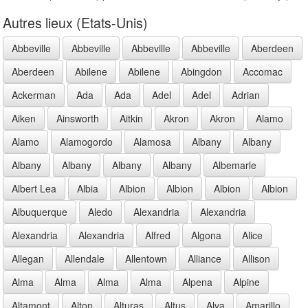
Autres lieux (Etats-Unis)
Abbeville
Abbeville
Abbeville
Abbeville
Aberdeen
Aberdeen
Abilene
Abilene
Abingdon
Accomac
Ackerman
Ada
Ada
Adel
Adel
Adrian
Aiken
Ainsworth
Aitkin
Akron
Akron
Alamo
Alamo
Alamogordo
Alamosa
Albany
Albany
Albany
Albany
Albany
Albany
Albemarle
Albert Lea
Albia
Albion
Albion
Albion
Albion
Albuquerque
Aledo
Alexandria
Alexandria
Alexandria
Alexandria
Alfred
Algona
Alice
Allegan
Allendale
Allentown
Alliance
Allison
Alma
Alma
Alma
Alma
Alpena
Alpine
Altamont
Alton
Alturas
Altus
Alva
Amarillo