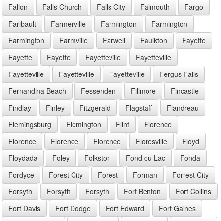
Fallon
Falls Church
Falls City
Falmouth
Fargo
Faribault
Farmerville
Farmington
Farmington
Farmington
Farmville
Farwell
Faulkton
Fayette
Fayette
Fayette
Fayetteville
Fayetteville
Fayetteville
Fayetteville
Fayetteville
Fergus Falls
Fernandina Beach
Fessenden
Fillmore
Fincastle
Findlay
Finley
Fitzgerald
Flagstaff
Flandreau
Flemingsburg
Flemington
Flint
Florence
Florence
Florence
Florence
Floresville
Floyd
Floydada
Foley
Folkston
Fond du Lac
Fonda
Fordyce
Forest City
Forest
Forman
Forrest City
Forsyth
Forsyth
Forsyth
Fort Benton
Fort Collins
Fort Davis
Fort Dodge
Fort Edward
Fort Gaines