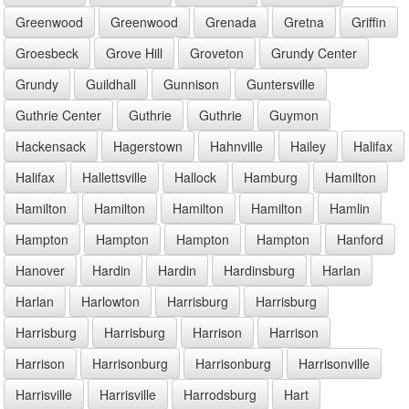
Greenwood
Greenwood
Grenada
Gretna
Griffin
Groesbeck
Grove Hill
Groveton
Grundy Center
Grundy
Guildhall
Gunnison
Guntersville
Guthrie Center
Guthrie
Guthrie
Guymon
Hackensack
Hagerstown
Hahnville
Hailey
Halifax
Halifax
Hallettsville
Hallock
Hamburg
Hamilton
Hamilton
Hamilton
Hamilton
Hamilton
Hamlin
Hampton
Hampton
Hampton
Hampton
Hanford
Hanover
Hardin
Hardin
Hardinsburg
Harlan
Harlan
Harlowton
Harrisburg
Harrisburg
Harrisburg
Harrisburg
Harrison
Harrison
Harrison
Harrisonburg
Harrisonburg
Harrisonville
Harrisville
Harrisville
Harrodsburg
Hart