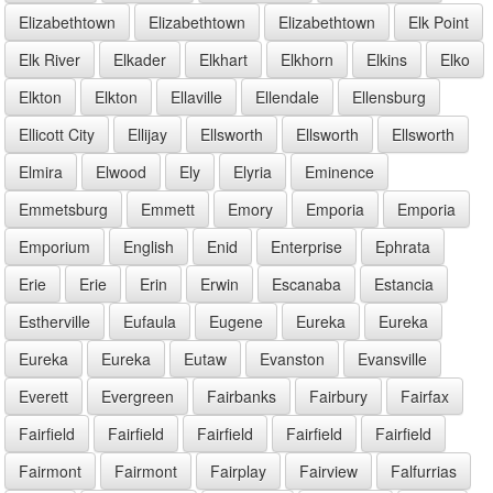
Elizabethtown
Elizabethtown
Elizabethtown
Elk Point
Elk River
Elkader
Elkhart
Elkhorn
Elkins
Elko
Elkton
Elkton
Ellaville
Ellendale
Ellensburg
Ellicott City
Ellijay
Ellsworth
Ellsworth
Ellsworth
Elmira
Elwood
Ely
Elyria
Eminence
Emmetsburg
Emmett
Emory
Emporia
Emporia
Emporium
English
Enid
Enterprise
Ephrata
Erie
Erie
Erin
Erwin
Escanaba
Estancia
Estherville
Eufaula
Eugene
Eureka
Eureka
Eureka
Eureka
Eutaw
Evanston
Evansville
Everett
Evergreen
Fairbanks
Fairbury
Fairfax
Fairfield
Fairfield
Fairfield
Fairfield
Fairfield
Fairmont
Fairmont
Fairplay
Fairview
Falfurrias