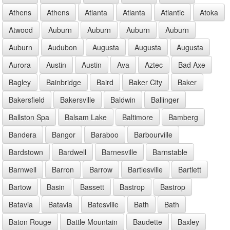
Athens
Athens
Atlanta
Atlanta
Atlantic
Atoka
Atwood
Auburn
Auburn
Auburn
Auburn
Auburn
Audubon
Augusta
Augusta
Augusta
Aurora
Austin
Austin
Ava
Aztec
Bad Axe
Bagley
Bainbridge
Baird
Baker City
Baker
Bakersfield
Bakersville
Baldwin
Ballinger
Ballston Spa
Balsam Lake
Baltimore
Bamberg
Bandera
Bangor
Baraboo
Barbourville
Bardstown
Bardwell
Barnesville
Barnstable
Barnwell
Barron
Barrow
Bartlesville
Bartlett
Bartow
Basin
Bassett
Bastrop
Bastrop
Batavia
Batavia
Batesville
Bath
Bath
Baton Rouge
Battle Mountain
Baudette
Baxley