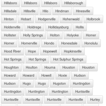
Hillsboro
Hillsboro
Hillsboro
Hillsborough
Hillsdale
Hillsville
Hilo
Hindman
Hinesville
Hinton
Hobart
Hodgenville
Hohenwald
Holbrook
Holdenville
Holdrege
Hollidaysburg
Hollis
Hollister
Holly Springs
Holton
Holyoke
Homer
Homer
Homerville
Hondo
Honesdale
Honolulu
Hood River
Hope
Hopewell
Hopkinsville
Hot Springs
Hot Springs
Hot Sulphur Springs
Houghton
Houlton
Houma
Houston
Houston
Howard
Howard
Howell
Hoxie
Hudson
Hudson
Hugo
Hugo
Hugoton
Huntingdon
Huntingdon
Huntington
Huntington
Huntsville
Huntsville
Huntsville
Huntsville
Huntsville
Hurley