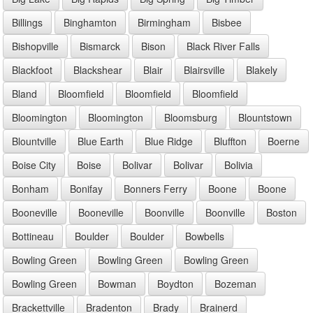
Billings
Binghamton
Birmingham
Bisbee
Bishopville
Bismarck
Bison
Black River Falls
Blackfoot
Blackshear
Blair
Blairsville
Blakely
Bland
Bloomfield
Bloomfield
Bloomfield
Bloomington
Bloomington
Bloomsburg
Blountstown
Blountville
Blue Earth
Blue Ridge
Bluffton
Boerne
Boise City
Boise
Bolivar
Bolivar
Bolivia
Bonham
Bonifay
Bonners Ferry
Boone
Boone
Booneville
Booneville
Boonville
Boonville
Boston
Bottineau
Boulder
Boulder
Bowbells
Bowling Green
Bowling Green
Bowling Green
Bowling Green
Bowman
Boydton
Bozeman
Brackettville
Bradenton
Brady
Brainerd