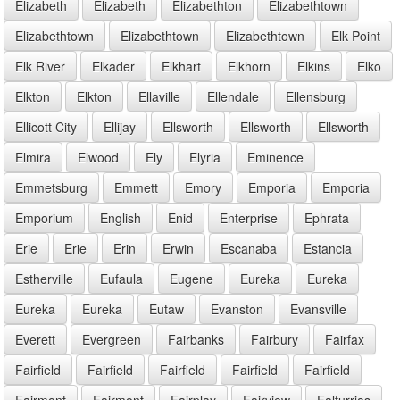
Elizabeth
Elizabeth
Elizabethton
Elizabethtown
Elizabethtown
Elizabethtown
Elizabethtown
Elk Point
Elk River
Elkader
Elkhart
Elkhorn
Elkins
Elko
Elkton
Elkton
Ellaville
Ellendale
Ellensburg
Ellicott City
Ellijay
Ellsworth
Ellsworth
Ellsworth
Elmira
Elwood
Ely
Elyria
Eminence
Emmetsburg
Emmett
Emory
Emporia
Emporia
Emporium
English
Enid
Enterprise
Ephrata
Erie
Erie
Erin
Erwin
Escanaba
Estancia
Estherville
Eufaula
Eugene
Eureka
Eureka
Eureka
Eureka
Eutaw
Evanston
Evansville
Everett
Evergreen
Fairbanks
Fairbury
Fairfax
Fairfield
Fairfield
Fairfield
Fairfield
Fairfield
Fairmont
Fairmont
Fairplay
Fairview
Falfurrias