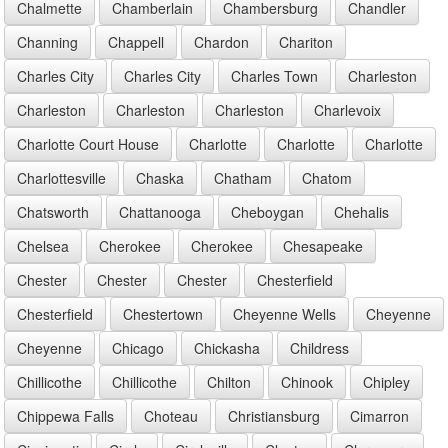
Chalmette
Chamberlain
Chambersburg
Chandler
Channing
Chappell
Chardon
Chariton
Charles City
Charles City
Charles Town
Charleston
Charleston
Charleston
Charleston
Charlevoix
Charlotte Court House
Charlotte
Charlotte
Charlotte
Charlottesville
Chaska
Chatham
Chatom
Chatsworth
Chattanooga
Cheboygan
Chehalis
Chelsea
Cherokee
Cherokee
Chesapeake
Chester
Chester
Chester
Chesterfield
Chesterfield
Chestertown
Cheyenne Wells
Cheyenne
Cheyenne
Chicago
Chickasha
Childress
Chillicothe
Chillicothe
Chilton
Chinook
Chipley
Chippewa Falls
Choteau
Christiansburg
Cimarron