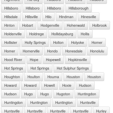
Hillsboro
Hillsboro
Hillsboro
Hillsborough
Hillsdale
Hillsville
Hilo
Hindman
Hinesville
Hinton
Hobart
Hodgenville
Hohenwald
Holbrook
Holdenville
Holdrege
Hollidaysburg
Hollis
Hollister
Holly Springs
Holton
Holyoke
Homer
Homer
Homerville
Hondo
Honesdale
Honolulu
Hood River
Hope
Hopewell
Hopkinsville
Hot Springs
Hot Springs
Hot Sulphur Springs
Houghton
Houlton
Houma
Houston
Houston
Howard
Howard
Howell
Hoxie
Hudson
Hudson
Hugo
Hugo
Hugoton
Huntingdon
Huntingdon
Huntington
Huntington
Huntsville
Huntsville
Huntsville
Huntsville
Huntsville
Hurley