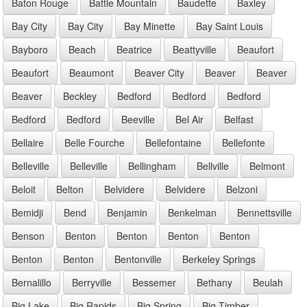
Baton Rouge
Battle Mountain
Baudette
Baxley
Bay City
Bay City
Bay Minette
Bay Saint Louis
Bayboro
Beach
Beatrice
Beattyville
Beaufort
Beaufort
Beaumont
Beaver City
Beaver
Beaver
Beaver
Beckley
Bedford
Bedford
Bedford
Bedford
Bedford
Beeville
Bel Air
Belfast
Bellaire
Belle Fourche
Bellefontaine
Bellefonte
Belleville
Belleville
Bellingham
Bellville
Belmont
Beloit
Belton
Belvidere
Belvidere
Belzoni
Bemidji
Bend
Benjamin
Benkelman
Bennettsville
Benson
Benton
Benton
Benton
Benton
Benton
Benton
Bentonville
Berkeley Springs
Bernalillo
Berryville
Bessemer
Bethany
Beulah
Big Lake
Big Rapids
Big Spring
Big Timber