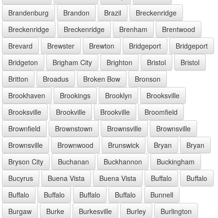
Brandenburg
Brandon
Brazil
Breckenridge
Breckenridge
Breckenridge
Brenham
Brentwood
Brevard
Brewster
Brewton
Bridgeport
Bridgeport
Bridgeton
Brigham City
Brighton
Bristol
Bristol
Britton
Broadus
Broken Bow
Bronson
Brookhaven
Brookings
Brooklyn
Brooksville
Brooksville
Brookville
Brookville
Broomfield
Brownfield
Brownstown
Brownsville
Brownsville
Brownsville
Brownwood
Brunswick
Bryan
Bryan
Bryson City
Buchanan
Buckhannon
Buckingham
Bucyrus
Buena Vista
Buena Vista
Buffalo
Buffalo
Buffalo
Buffalo
Buffalo
Buffalo
Bunnell
Burgaw
Burke
Burkesville
Burley
Burlington