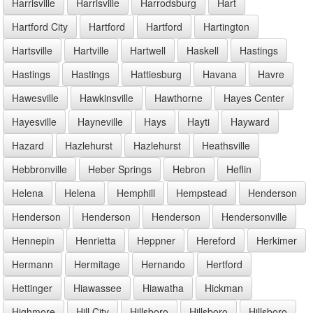
Harrisville
Harrisville
Harrodsburg
Hart
Hartford City
Hartford
Hartford
Hartington
Hartsville
Hartville
Hartwell
Haskell
Hastings
Hastings
Hastings
Hattiesburg
Havana
Havre
Hawesville
Hawkinsville
Hawthorne
Hayes Center
Hayesville
Hayneville
Hays
Hayti
Hayward
Hazard
Hazlehurst
Hazlehurst
Heathsville
Hebbronville
Heber Springs
Hebron
Heflin
Helena
Helena
Hemphill
Hempstead
Henderson
Henderson
Henderson
Henderson
Hendersonville
Hennepin
Henrietta
Heppner
Hereford
Herkimer
Hermann
Hermitage
Hernando
Hertford
Hettinger
Hiawassee
Hiawatha
Hickman
Highmore
Hill City
Hillsboro
Hillsboro
Hillsboro