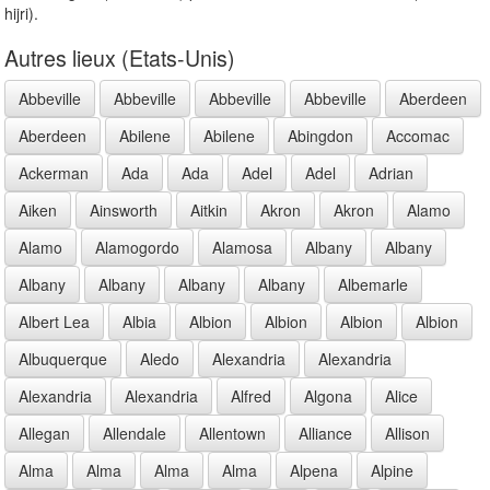
hijri).
Autres lieux (Etats-Unis)
Abbeville
Abbeville
Abbeville
Abbeville
Aberdeen
Aberdeen
Abilene
Abilene
Abingdon
Accomac
Ackerman
Ada
Ada
Adel
Adel
Adrian
Aiken
Ainsworth
Aitkin
Akron
Akron
Alamo
Alamo
Alamogordo
Alamosa
Albany
Albany
Albany
Albany
Albany
Albany
Albemarle
Albert Lea
Albia
Albion
Albion
Albion
Albion
Albuquerque
Aledo
Alexandria
Alexandria
Alexandria
Alexandria
Alfred
Algona
Alice
Allegan
Allendale
Allentown
Alliance
Allison
Alma
Alma
Alma
Alma
Alpena
Alpine