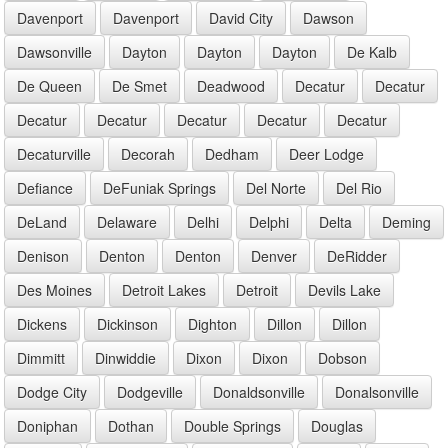
Davenport
Davenport
David City
Dawson
Dawsonville
Dayton
Dayton
Dayton
De Kalb
De Queen
De Smet
Deadwood
Decatur
Decatur
Decatur
Decatur
Decatur
Decatur
Decatur
Decaturville
Decorah
Dedham
Deer Lodge
Defiance
DeFuniak Springs
Del Norte
Del Rio
DeLand
Delaware
Delhi
Delphi
Delta
Deming
Denison
Denton
Denton
Denver
DeRidder
Des Moines
Detroit Lakes
Detroit
Devils Lake
Dickens
Dickinson
Dighton
Dillon
Dillon
Dimmitt
Dinwiddie
Dixon
Dixon
Dobson
Dodge City
Dodgeville
Donaldsonville
Donalsonville
Doniphan
Dothan
Double Springs
Douglas