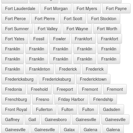
Fort Lauderdale
Fort Morgan
Fort Myers
Fort Payne
Fort Pierce
Fort Pierre
Fort Scott
Fort Stockton
Fort Sumner
Fort Valley
Fort Wayne
Fort Worth
Fort Yates
Fossil
Fowler
Frankfort
Frankfort
Franklin
Franklin
Franklin
Franklin
Franklin
Franklin
Franklin
Franklin
Franklin
Franklin
Franklin
Franklinton
Frederick
Frederick
Fredericksburg
Fredericksburg
Fredericktown
Fredonia
Freehold
Freeport
Fremont
Fremont
Frenchburg
Fresno
Friday Harbor
Friendship
Front Royal
Fullerton
Fulton
Fulton
Gadsden
Gaffney
Gail
Gainesboro
Gainesville
Gainesville
Gainesville
Gainesville
Galax
Galena
Galena