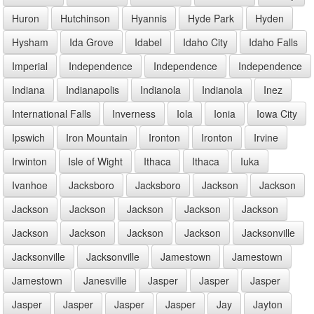
Huron
Hutchinson
Hyannis
Hyde Park
Hyden
Hysham
Ida Grove
Idabel
Idaho City
Idaho Falls
Imperial
Independence
Independence
Independence
Indiana
Indianapolis
Indianola
Indianola
Inez
International Falls
Inverness
Iola
Ionia
Iowa City
Ipswich
Iron Mountain
Ironton
Ironton
Irvine
Irwinton
Isle of Wight
Ithaca
Ithaca
Iuka
Ivanhoe
Jacksboro
Jacksboro
Jackson
Jackson
Jackson
Jackson
Jackson
Jackson
Jackson
Jackson
Jackson
Jackson
Jackson
Jacksonville
Jacksonville
Jacksonville
Jamestown
Jamestown
Jamestown
Janesville
Jasper
Jasper
Jasper
Jasper
Jasper
Jasper
Jasper
Jay
Jayton