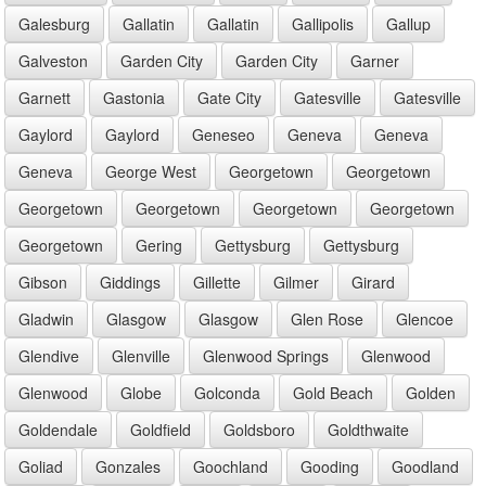
Galesburg
Gallatin
Gallatin
Gallipolis
Gallup
Galveston
Garden City
Garden City
Garner
Garnett
Gastonia
Gate City
Gatesville
Gatesville
Gaylord
Gaylord
Geneseo
Geneva
Geneva
Geneva
George West
Georgetown
Georgetown
Georgetown
Georgetown
Georgetown
Georgetown
Georgetown
Gering
Gettysburg
Gettysburg
Gibson
Giddings
Gillette
Gilmer
Girard
Gladwin
Glasgow
Glasgow
Glen Rose
Glencoe
Glendive
Glenville
Glenwood Springs
Glenwood
Glenwood
Globe
Golconda
Gold Beach
Golden
Goldendale
Goldfield
Goldsboro
Goldthwaite
Goliad
Gonzales
Goochland
Gooding
Goodland