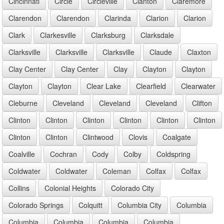
Cincinnati
Circle
Circleville
Clanton
Claremore
Clarendon
Clarendon
Clarinda
Clarion
Clarion
Clark
Clarkesville
Clarksburg
Clarksdale
Clarksville
Clarksville
Clarksville
Claude
Claxton
Clay Center
Clay Center
Clay
Clayton
Clayton
Clayton
Clayton
Clear Lake
Clearfield
Clearwater
Cleburne
Cleveland
Cleveland
Cleveland
Clifton
Clinton
Clinton
Clinton
Clinton
Clinton
Clinton
Clinton
Clinton
Clintwood
Clovis
Coalgate
Coalville
Cochran
Cody
Colby
Coldspring
Coldwater
Coldwater
Coleman
Colfax
Colfax
Collins
Colonial Heights
Colorado City
Colorado Springs
Colquitt
Columbia City
Columbia
Columbia
Columbia
Columbia
Columbia