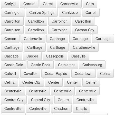
Carlyle
Carmel
Carmi
Carnesville
Caro
Carrington
Carrizo Springs
Carrizozo
Carroll
Carrollton
Carrollton
Carrollton
Carrollton
Carrollton
Carrollton
Carrollton
Carson City
Carson
Cartersville
Carthage
Carthage
Carthage
Carthage
Carthage
Carthage
Caruthersville
Cascade
Casper
Cassopolis
Cassville
Castle Dale
Castle Rock
Cathlamet
Catlettsburg
Catskill
Cavalier
Cedar Rapids
Cedartown
Celina
Celina
Center City
Center
Center
Center
Centerville
Centerville
Centerville
Centerville
Central City
Central City
Centre
Centreville
Centreville
Centreville
Chadron
Challis