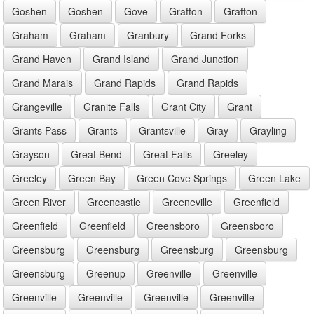
Goshen
Goshen
Gove
Grafton
Grafton
Graham
Graham
Granbury
Grand Forks
Grand Haven
Grand Island
Grand Junction
Grand Marais
Grand Rapids
Grand Rapids
Grangeville
Granite Falls
Grant City
Grant
Grants Pass
Grants
Grantsville
Gray
Grayling
Grayson
Great Bend
Great Falls
Greeley
Greeley
Green Bay
Green Cove Springs
Green Lake
Green River
Greencastle
Greeneville
Greenfield
Greenfield
Greenfield
Greensboro
Greensboro
Greensburg
Greensburg
Greensburg
Greensburg
Greensburg
Greenup
Greenville
Greenville
Greenville
Greenville
Greenville
Greenville