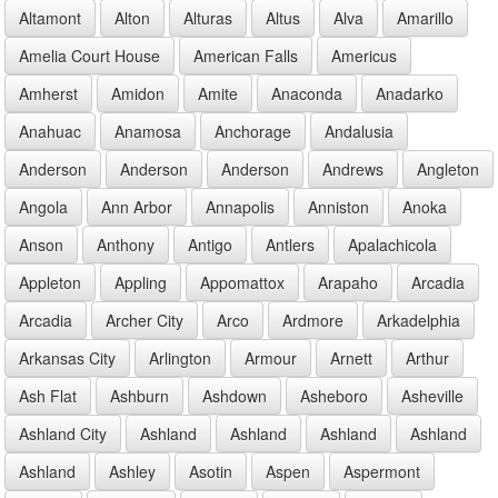
Altamont
Alton
Alturas
Altus
Alva
Amarillo
Amelia Court House
American Falls
Americus
Amherst
Amidon
Amite
Anaconda
Anadarko
Anahuac
Anamosa
Anchorage
Andalusia
Anderson
Anderson
Anderson
Andrews
Angleton
Angola
Ann Arbor
Annapolis
Anniston
Anoka
Anson
Anthony
Antigo
Antlers
Apalachicola
Appleton
Appling
Appomattox
Arapaho
Arcadia
Arcadia
Archer City
Arco
Ardmore
Arkadelphia
Arkansas City
Arlington
Armour
Arnett
Arthur
Ash Flat
Ashburn
Ashdown
Asheboro
Asheville
Ashland City
Ashland
Ashland
Ashland
Ashland
Ashland
Ashley
Asotin
Aspen
Aspermont