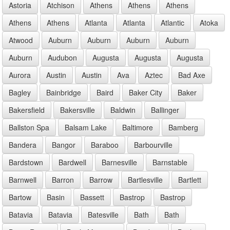
Astoria
Atchison
Athens
Athens
Athens
Athens
Athens
Atlanta
Atlanta
Atlantic
Atoka
Atwood
Auburn
Auburn
Auburn
Auburn
Auburn
Audubon
Augusta
Augusta
Augusta
Aurora
Austin
Austin
Ava
Aztec
Bad Axe
Bagley
Bainbridge
Baird
Baker City
Baker
Bakersfield
Bakersville
Baldwin
Ballinger
Ballston Spa
Balsam Lake
Baltimore
Bamberg
Bandera
Bangor
Baraboo
Barbourville
Bardstown
Bardwell
Barnesville
Barnstable
Barnwell
Barron
Barrow
Bartlesville
Bartlett
Bartow
Basin
Bassett
Bastrop
Bastrop
Batavia
Batavia
Batesville
Bath
Bath