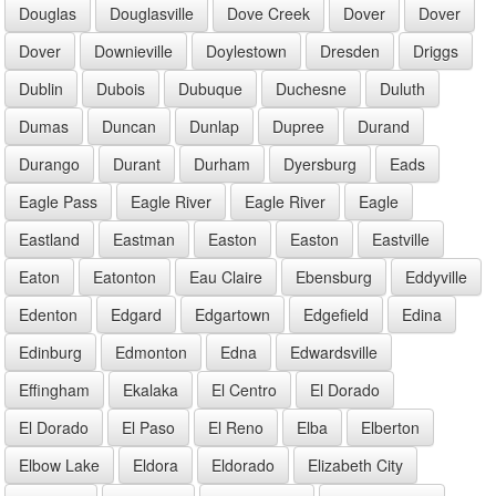
Douglas
Douglasville
Dove Creek
Dover
Dover
Dover
Downieville
Doylestown
Dresden
Driggs
Dublin
Dubois
Dubuque
Duchesne
Duluth
Dumas
Duncan
Dunlap
Dupree
Durand
Durango
Durant
Durham
Dyersburg
Eads
Eagle Pass
Eagle River
Eagle River
Eagle
Eastland
Eastman
Easton
Easton
Eastville
Eaton
Eatonton
Eau Claire
Ebensburg
Eddyville
Edenton
Edgard
Edgartown
Edgefield
Edina
Edinburg
Edmonton
Edna
Edwardsville
Effingham
Ekalaka
El Centro
El Dorado
El Dorado
El Paso
El Reno
Elba
Elberton
Elbow Lake
Eldora
Eldorado
Elizabeth City