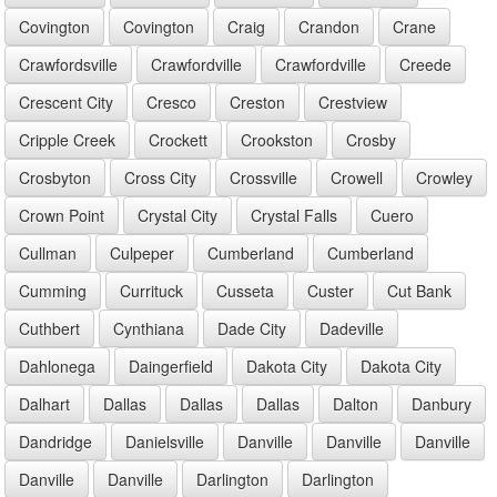
Covington
Covington
Craig
Crandon
Crane
Crawfordsville
Crawfordville
Crawfordville
Creede
Crescent City
Cresco
Creston
Crestview
Cripple Creek
Crockett
Crookston
Crosby
Crosbyton
Cross City
Crossville
Crowell
Crowley
Crown Point
Crystal City
Crystal Falls
Cuero
Cullman
Culpeper
Cumberland
Cumberland
Cumming
Currituck
Cusseta
Custer
Cut Bank
Cuthbert
Cynthiana
Dade City
Dadeville
Dahlonega
Daingerfield
Dakota City
Dakota City
Dalhart
Dallas
Dallas
Dallas
Dalton
Danbury
Dandridge
Danielsville
Danville
Danville
Danville
Danville
Danville
Darlington
Darlington