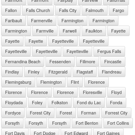
Fallon
Falls Church
Falls City
Falmouth
Fargo
Faribault
Farmerville
Farmington
Farmington
Farmington
Farmville
Farwell
Faulkton
Fayette
Fayette
Fayette
Fayetteville
Fayetteville
Fayetteville
Fayetteville
Fayetteville
Fergus Falls
Fernandina Beach
Fessenden
Fillmore
Fincastle
Findlay
Finley
Fitzgerald
Flagstaff
Flandreau
Flemingsburg
Flemington
Flint
Florence
Florence
Florence
Florence
Floresville
Floyd
Floydada
Foley
Folkston
Fond du Lac
Fonda
Fordyce
Forest City
Forest
Forman
Forrest City
Forsyth
Forsyth
Forsyth
Fort Benton
Fort Collins
Fort Davis
Fort Dodge
Fort Edward
Fort Gaines