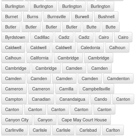
Burlington
Burlington
Burlington
Burlington
Burnet
Burns
Burnsville
Burwell
Bushnell
Butler
Butler
Butler
Butler
Butte
Butte
Byrdstown
Cadillac
Cadiz
Cadiz
Cairo
Cairo
Caldwell
Caldwell
Caldwell
Caledonia
Calhoun
Calhoun
California
Cambridge
Cambridge
Cambridge
Cambridge
Camden
Camden
Camden
Camden
Camden
Camden
Camdenton
Cameron
Cameron
Camilla
Campbellsville
Campton
Canadian
Canandaigua
Cando
Canton
Canton
Canton
Canton
Canton
Canton
Canyon City
Canyon
Cape May Court House
Carlinville
Carlisle
Carlisle
Carlsbad
Carlton