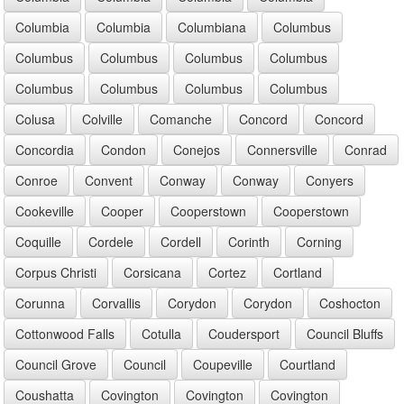
Columbia
Columbia
Columbiana
Columbus
Columbus
Columbus
Columbus
Columbus
Columbus
Columbus
Columbus
Columbus
Colusa
Colville
Comanche
Concord
Concord
Concordia
Condon
Conejos
Connersville
Conrad
Conroe
Convent
Conway
Conway
Conyers
Cookeville
Cooper
Cooperstown
Cooperstown
Coquille
Cordele
Cordell
Corinth
Corning
Corpus Christi
Corsicana
Cortez
Cortland
Corunna
Corvallis
Corydon
Corydon
Coshocton
Cottonwood Falls
Cotulla
Coudersport
Council Bluffs
Council Grove
Council
Coupeville
Courtland
Coushatta
Covington
Covington
Covington