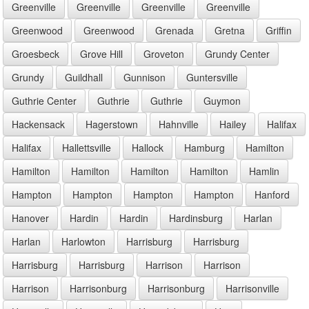
Greenville
Greenville
Greenville
Greenville
Greenwood
Greenwood
Grenada
Gretna
Griffin
Groesbeck
Grove Hill
Groveton
Grundy Center
Grundy
Guildhall
Gunnison
Guntersville
Guthrie Center
Guthrie
Guthrie
Guymon
Hackensack
Hagerstown
Hahnville
Hailey
Halifax
Halifax
Hallettsville
Hallock
Hamburg
Hamilton
Hamilton
Hamilton
Hamilton
Hamilton
Hamlin
Hampton
Hampton
Hampton
Hampton
Hanford
Hanover
Hardin
Hardin
Hardinsburg
Harlan
Harlan
Harlowton
Harrisburg
Harrisburg
Harrisburg
Harrisburg
Harrison
Harrison
Harrison
Harrisonburg
Harrisonburg
Harrisonville