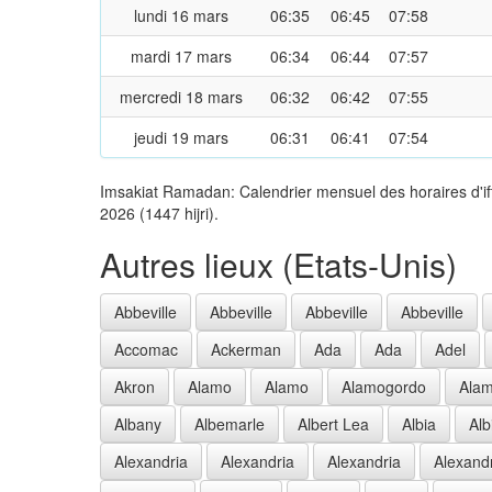
lundi 16 mars
06:35
06:45
07:58
mardi 17 mars
06:34
06:44
07:57
mercredi 18 mars
06:32
06:42
07:55
jeudi 19 mars
06:31
06:41
07:54
Imsakiat Ramadan: Calendrier mensuel des horaires d'i
2026 (1447 hijri).
Autres lieux (Etats-Unis)
Abbeville
Abbeville
Abbeville
Abbeville
Accomac
Ackerman
Ada
Ada
Adel
Akron
Alamo
Alamo
Alamogordo
Ala
Albany
Albemarle
Albert Lea
Albia
Alb
Alexandria
Alexandria
Alexandria
Alexand