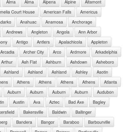
Alma
Alma
Alpena
Alpine
Altamont
melia Court House
American Falls
Americus
darko
Anahuac
Anamosa
Anchorage
Andrews
Angleton
Angola
Ann Arbor
hony
Antigo
Antlers
Apalachicola
Appleton
Arcadia
Archer City
Arco
Ardmore
Arkadelphia
Arthur
Ash Flat
Ashburn
Ashdown
Asheboro
Ashland
Ashland
Ashland
Ashley
Asotin
hens
Athens
Athens
Athens
Athens
Atlanta
Auburn
Auburn
Auburn
Auburn
Audubon
tin
Austin
Ava
Aztec
Bad Axe
Bagley
ersfield
Bakersville
Baldwin
Ballinger
berg
Bandera
Bangor
Baraboo
Barbourville
e
Barnwell
Barron
Barrow
Bartlesville