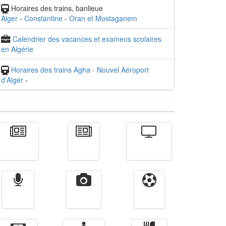
Horaires des trains, banlieue
Alger
-
Constantine
-
Oran et Mostaganem
Calendrier des vacances et examens scolaires
en Algérie
Horaires des trains Agha - Nouvel Aéroport
d'Alger
-
Actualité
الأخبار
Télévision
Radio
Vidéos
Sport