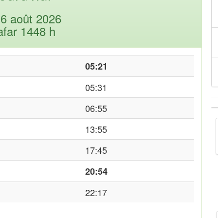
06 août 2026
afar 1448 h
05:21
05:31
06:55
13:55
17:45
20:54
22:17