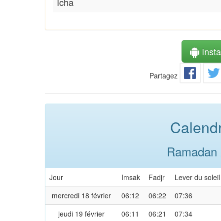
Icha
Instal
Partagez
Calendr
Ramadan 2
Jour
Imsak
Fadjr
Lever du soleil
mercredi 18 février
06:12
06:22
07:36
jeudi 19 février
06:11
06:21
07:34