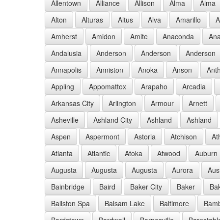
Allentown
Alliance
Allison
Alma
Alma
Alton
Alturas
Altus
Alva
Amarillo
A
Amherst
Amidon
Amite
Anaconda
Ana
Andalusia
Anderson
Anderson
Anderson
Annapolis
Anniston
Anoka
Anson
Ant
Appling
Appomattox
Arapaho
Arcadia
Arkansas City
Arlington
Armour
Arnett
Asheville
Ashland City
Ashland
Ashland
Aspen
Aspermont
Astoria
Atchison
At
Atlanta
Atlantic
Atoka
Atwood
Auburn
Augusta
Augusta
Augusta
Aurora
Aus
Bainbridge
Baird
Baker City
Baker
Bak
Ballston Spa
Balsam Lake
Baltimore
Bam
Bardstown
Bardwell
Barnesville
Barnstabl