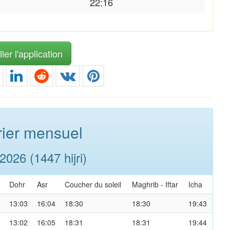
22:16
ler l'application
ier mensuel
026 (1447 hijri)
Dohr
Asr
Coucher du soleil
Maghrib
-
Iftar
Icha
13:03
16:04
18:30
18:30
19:43
13:02
16:05
18:31
18:31
19:44