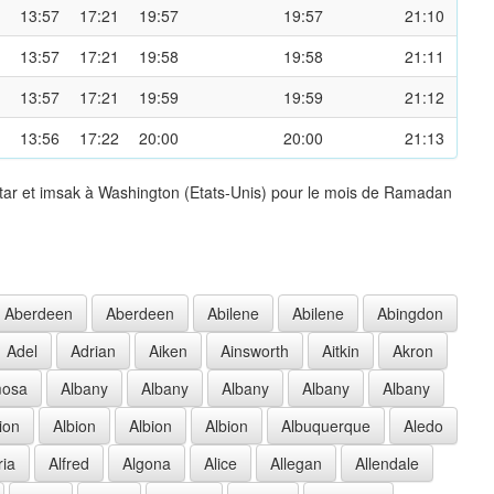
13:57
17:21
19:57
19:57
21:10
13:57
17:21
19:58
19:58
21:11
13:57
17:21
19:59
19:59
21:12
13:56
17:22
20:00
20:00
21:13
ftar et imsak à Washington (Etats-Unis) pour le mois de Ramadan
Aberdeen
Aberdeen
Abilene
Abilene
Abingdon
Adel
Adrian
Aiken
Ainsworth
Aitkin
Akron
mosa
Albany
Albany
Albany
Albany
Albany
ion
Albion
Albion
Albion
Albuquerque
Aledo
ria
Alfred
Algona
Alice
Allegan
Allendale