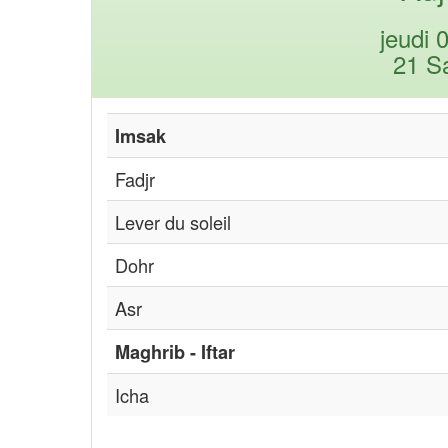
jeudi 
21 S
Imsak
Fadjr
Lever du soleil
Dohr
Asr
Maghrib - Iftar
Icha