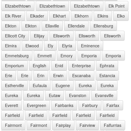
Elizabethtown
Elizabethtown
Elizabethtown
Elk Point
Elk River
Elkader
Elkhart
Elkhorn
Elkins
Elko
Elkton
Elkton
Ellaville
Ellendale
Ellensburg
Ellicott City
Ellijay
Ellsworth
Ellsworth
Ellsworth
Elmira
Elwood
Ely
Elyria
Eminence
Emmetsburg
Emmett
Emory
Emporia
Emporia
Emporium
English
Enid
Enterprise
Ephrata
Erie
Erie
Erin
Erwin
Escanaba
Estancia
Estherville
Eufaula
Eugene
Eureka
Eureka
Eureka
Eureka
Eutaw
Evanston
Evansville
Everett
Evergreen
Fairbanks
Fairbury
Fairfax
Fairfield
Fairfield
Fairfield
Fairfield
Fairfield
Fairmont
Fairmont
Fairplay
Fairview
Falfurrias