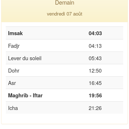
Demain
vendredi 07 août
Imsak
04:03
Fadjr
04:13
Lever du soleil
05:43
Dohr
12:50
Asr
16:45
Maghrib - Iftar
19:56
Icha
21:26