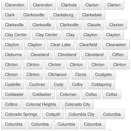
Clarendon
Clarendon
Clarinda
Clarion
Clarion
Clark
Clarkesville
Clarksburg
Clarksdale
Clarksville
Clarksville
Clarksville
Claude
Claxton
Clay Center
Clay Center
Clay
Clayton
Clayton
Clayton
Clayton
Clear Lake
Clearfield
Clearwater
Cleburne
Cleveland
Cleveland
Cleveland
Clifton
Clinton
Clinton
Clinton
Clinton
Clinton
Clinton
Clinton
Clinton
Clintwood
Clovis
Coalgate
Coalville
Cochran
Cody
Colby
Coldspring
Coldwater
Coldwater
Coleman
Colfax
Colfax
Collins
Colonial Heights
Colorado City
Colorado Springs
Colquitt
Columbia City
Columbia
Columbia
Columbia
Columbia
Columbia