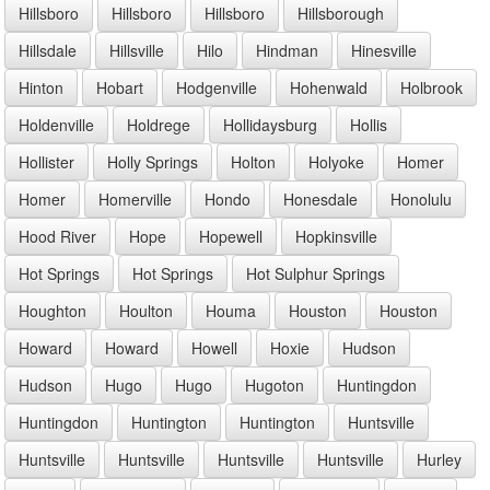
Hillsboro
Hillsboro
Hillsboro
Hillsborough
Hillsdale
Hillsville
Hilo
Hindman
Hinesville
Hinton
Hobart
Hodgenville
Hohenwald
Holbrook
Holdenville
Holdrege
Hollidaysburg
Hollis
Hollister
Holly Springs
Holton
Holyoke
Homer
Homer
Homerville
Hondo
Honesdale
Honolulu
Hood River
Hope
Hopewell
Hopkinsville
Hot Springs
Hot Springs
Hot Sulphur Springs
Houghton
Houlton
Houma
Houston
Houston
Howard
Howard
Howell
Hoxie
Hudson
Hudson
Hugo
Hugo
Hugoton
Huntingdon
Huntingdon
Huntington
Huntington
Huntsville
Huntsville
Huntsville
Huntsville
Huntsville
Hurley