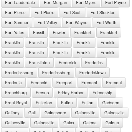
Fort Lauderdale
Fort Morgan
Fort Myers
Fort Payne
Fort Pierce
Fort Pierre
Fort Scott
Fort Stockton
Fort Sumner
Fort Valley
Fort Wayne
Fort Worth
Fort Yates
Fossil
Fowler
Frankfort
Frankfort
Franklin
Franklin
Franklin
Franklin
Franklin
Franklin
Franklin
Franklin
Franklin
Franklin
Franklin
Franklinton
Frederick
Frederick
Fredericksburg
Fredericksburg
Fredericktown
Fredonia
Freehold
Freeport
Fremont
Fremont
Frenchburg
Fresno
Friday Harbor
Friendship
Front Royal
Fullerton
Fulton
Fulton
Gadsden
Gaffney
Gail
Gainesboro
Gainesville
Gainesville
Gainesville
Gainesville
Galax
Galena
Galena