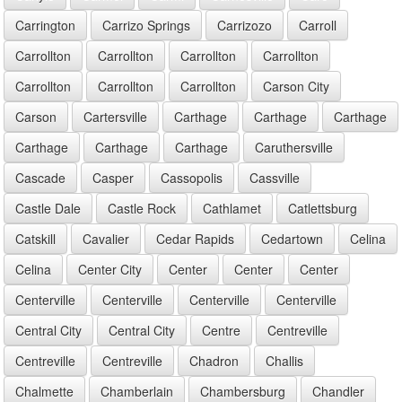
Carrington
Carrizo Springs
Carrizozo
Carroll
Carrollton
Carrollton
Carrollton
Carrollton
Carrollton
Carrollton
Carrollton
Carson City
Carson
Cartersville
Carthage
Carthage
Carthage
Carthage
Carthage
Carthage
Caruthersville
Cascade
Casper
Cassopolis
Cassville
Castle Dale
Castle Rock
Cathlamet
Catlettsburg
Catskill
Cavalier
Cedar Rapids
Cedartown
Celina
Celina
Center City
Center
Center
Center
Centerville
Centerville
Centerville
Centerville
Central City
Central City
Centre
Centreville
Centreville
Centreville
Chadron
Challis
Chalmette
Chamberlain
Chambersburg
Chandler