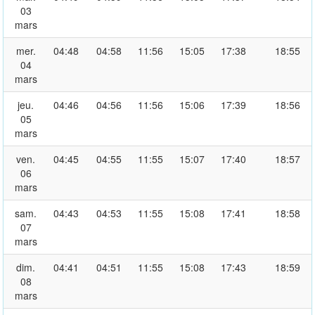
03
mars
mer.
04:48
04:58
11:56
15:05
17:38
18:55
04
mars
jeu.
04:46
04:56
11:56
15:06
17:39
18:56
05
mars
ven.
04:45
04:55
11:55
15:07
17:40
18:57
06
mars
sam.
04:43
04:53
11:55
15:08
17:41
18:58
07
mars
dim.
04:41
04:51
11:55
15:08
17:43
18:59
08
mars