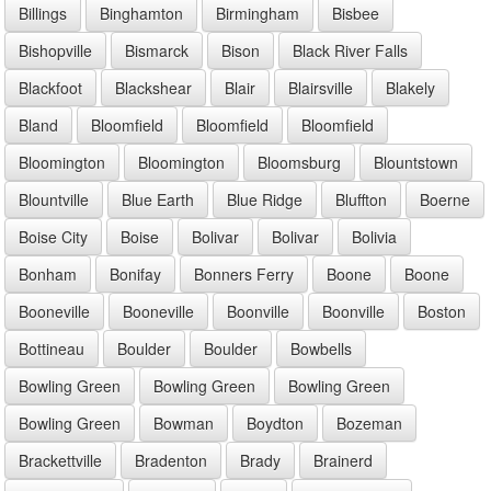
Billings
Binghamton
Birmingham
Bisbee
Bishopville
Bismarck
Bison
Black River Falls
Blackfoot
Blackshear
Blair
Blairsville
Blakely
Bland
Bloomfield
Bloomfield
Bloomfield
Bloomington
Bloomington
Bloomsburg
Blountstown
Blountville
Blue Earth
Blue Ridge
Bluffton
Boerne
Boise City
Boise
Bolivar
Bolivar
Bolivia
Bonham
Bonifay
Bonners Ferry
Boone
Boone
Booneville
Booneville
Boonville
Boonville
Boston
Bottineau
Boulder
Boulder
Bowbells
Bowling Green
Bowling Green
Bowling Green
Bowling Green
Bowman
Boydton
Bozeman
Brackettville
Bradenton
Brady
Brainerd