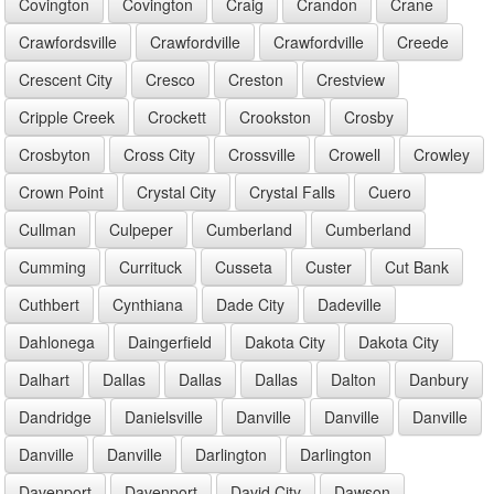
Covington
Covington
Craig
Crandon
Crane
Crawfordsville
Crawfordville
Crawfordville
Creede
Crescent City
Cresco
Creston
Crestview
Cripple Creek
Crockett
Crookston
Crosby
Crosbyton
Cross City
Crossville
Crowell
Crowley
Crown Point
Crystal City
Crystal Falls
Cuero
Cullman
Culpeper
Cumberland
Cumberland
Cumming
Currituck
Cusseta
Custer
Cut Bank
Cuthbert
Cynthiana
Dade City
Dadeville
Dahlonega
Daingerfield
Dakota City
Dakota City
Dalhart
Dallas
Dallas
Dallas
Dalton
Danbury
Dandridge
Danielsville
Danville
Danville
Danville
Danville
Danville
Darlington
Darlington
Davenport
Davenport
David City
Dawson