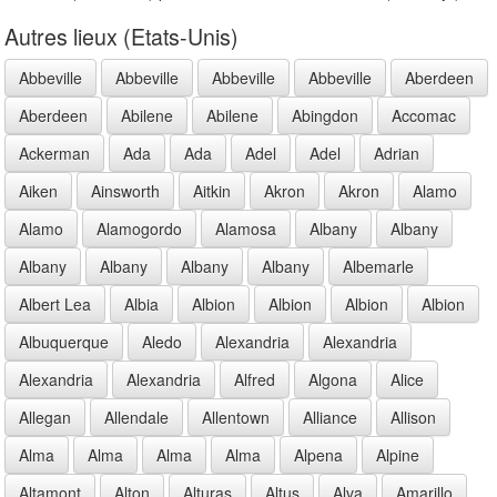
Autres lieux (Etats-Unis)
Abbeville
Abbeville
Abbeville
Abbeville
Aberdeen
Aberdeen
Abilene
Abilene
Abingdon
Accomac
Ackerman
Ada
Ada
Adel
Adel
Adrian
Aiken
Ainsworth
Aitkin
Akron
Akron
Alamo
Alamo
Alamogordo
Alamosa
Albany
Albany
Albany
Albany
Albany
Albany
Albemarle
Albert Lea
Albia
Albion
Albion
Albion
Albion
Albuquerque
Aledo
Alexandria
Alexandria
Alexandria
Alexandria
Alfred
Algona
Alice
Allegan
Allendale
Allentown
Alliance
Allison
Alma
Alma
Alma
Alma
Alpena
Alpine
Altamont
Alton
Alturas
Altus
Alva
Amarillo