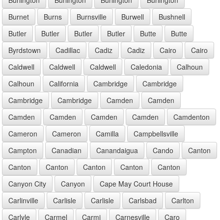
Burnet
Burns
Burnsville
Burwell
Bushnell
Butler
Butler
Butler
Butler
Butte
Butte
Byrdstown
Cadillac
Cadiz
Cadiz
Cairo
Cairo
Caldwell
Caldwell
Caldwell
Caledonia
Calhoun
Calhoun
California
Cambridge
Cambridge
Cambridge
Cambridge
Camden
Camden
Camden
Camden
Camden
Camden
Camdenton
Cameron
Cameron
Camilla
Campbellsville
Campton
Canadian
Canandaigua
Cando
Canton
Canton
Canton
Canton
Canton
Canton
Canyon City
Canyon
Cape May Court House
Carlinville
Carlisle
Carlisle
Carlsbad
Carlton
Carlyle
Carmel
Carmi
Carnesville
Caro