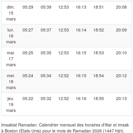
dim.
05:29
05:39
12:53
16:13
18:51
20:08
15
mars
lun.
05:27
05:37
12:53
16:14
18:52
20:09
16
mars
mar.
05:25
05:35
12:53
16:15
18:53
20:10
17
mars
mer.
05:24
05:34
12:52
16:15
18:54
20:12
18
mars
jeu.
05:22
05:32
12:52
16:16
18:55
20:13
19
mars
Imsakiat Ramadan: Calendrier mensuel des horaires d'iftar et imsak
à Boston (Etats-Unis) pour le mois de Ramadan 2026 (1447 hijri).